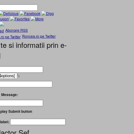
Abonare RSS
Roncea.ro pe Twitter
te si informatii prin e-
l
'>
 Message:
play Submit button
label:
actor Șef