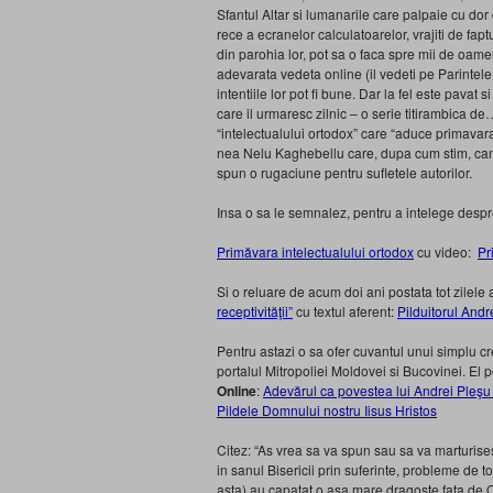
Sfantul Altar si lumanarile care palpaie cu dor
rece a ecranelor calculatoarelor, vrajiti de fap
din parohia lor, pot sa o faca spre mii de oamen
adevarata vedeta online (il vedeti pe Parintele
intentiile lor pot fi bune. Dar la fel este pavat
care il urmaresc zilnic – o serie titirambica d
“intelectualului ortodox” care “aduce primavara
nea Nelu Kaghebellu care, dupa cum stim, can
spun o rugaciune pentru sufletele autorilor.
Insa o sa le semnalez, pentru a intelege despre c
Primăvara intelectualului ortodox
cu video:
Pr
Si o reluare de acum doi ani postata tot zilele
receptivităţii”
cu textul aferent:
Pilduitorul Andr
Pentru astazi o sa ofer cuvantul unui simplu 
portalul Mitropoliei Moldovei si Bucovinei. El p
Online
:
Adevărul ca povestea lui Andrei Pleşu
Pildele Domnului nostru Iisus Hristos
Citez: “As vrea sa va spun sau sa va marturises
in sanul Bisericii prin suferinte, probleme de t
asta) au capatat o asa mare dragoste fata de Or