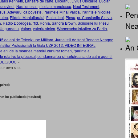
Klaus Kenneth
,
Lansare de carte
,
Liiceanu
,
Livius Ciocârlie
,
Lucian
Bucovinei
,
Nae Ionescu
,
nicolae manolescu
,
Noul Testament
,
Pen
Iisus. Adevărul ca poveste
,
Parintele Mihai Valica
,
Parintele Nicolae
tutea
,
Pildele Mantuitorului
,
Plai cu boi
,
Plesu
,
pr. Constantin Sturzu
,
Nea
a
,
Radio Dobrogea
,
rfid
,
Rohia
,
Sandra Brown
,
Scrisorile lui Plesu
Ungureanu
,
Vainer
,
valeriu stoica
,
Wissenschaftskolleg zu Berlin
,
de ani de Televiziune Militara. Jurnalistii de front Benone Neagoe
An 
aristilor Profesionisti la Gala UZP 2012. VIDEO INTEGRAL
i de la moartea marelui carturar roman, “parinte al
 relative la procesul, condamnarea si hartuirea sa de catre agentii
/VIDEO/DOC
»
our own site.
uired)
 not be published) (required)