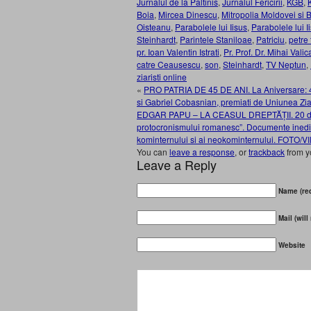
Jurnalul de la Paltinis
,
Jurnalul Fericirii
,
KGB
,
Boia
,
Mircea Dinescu
,
Mitropolia Moldovei si 
Oisteanu
,
Parabolele lui Iisus
,
Parabolele lui 
Steinhardt
,
Parintele Staniloae
,
Patriciu
,
petre 
pr. Ioan Valentin Istrati
,
Pr. Prof. Dr. Mihai Valic
catre Ceausescu
,
son
,
Steinhardt
,
TV Neptun
,
ziaristi online
«
PRO PATRIA DE 45 DE ANI. La Aniversare: 45 
si Gabriel Cobasnian, premiati de Uniunea Zi
EDGAR PAPU – LA CEASUL DREPTĂȚII. 20 de an
protocronismului romanesc”. Documente inedite
kominternului si ai neokominternului. FOTO
You can
leave a response
, or
trackback
from y
Leave a Reply
Name (req
Mail (will
Website