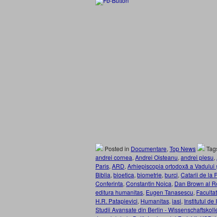
Posted in
Documentare
,
Top News
Tag
andrei cornea
,
Andrei Oisteanu
,
andrei plesu
,
Paris
,
ARD
,
Arhiepiscopia ortodoxă a Vadului ş
Biblia
,
bioetica
,
biometrie
,
burci
,
Catarii de la P
Conferinta
,
Constantin Noica
,
Dan Brown al R
editura humanitas
,
Eugen Tanasescu
,
Faculta
H.R. Patapievici
,
Humanitas
,
iasi
,
Institutul de 
Studii Avansate din Berlin - Wissenschaftskoll