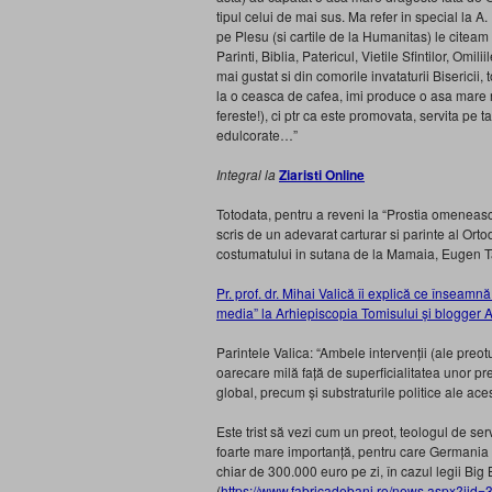
tipul celui de mai sus. Ma refer in special la A
pe Plesu (si cartile de la Humanitas) le cite
Parinti, Biblia, Patericul, Vietile Sfintilor, Omi
mai gustat si din comorile invataturii Biserici
la o ceasca de cafea, imi produce o asa mare 
fereste!), ci ptr ca este promovata, servita pe 
edulcorate…”
Integral la
Ziaristi Online
Totodata, pentru a reveni la “Prostia omeneasca”
scris de un adevarat carturar si parinte al Orto
costumatului in sutana de la Mamaia, Eugen 
Pr. prof. dr. Mihai Valică îi explică ce înseam
media” la Arhiepiscopia Tomisului și blogger 
Parintele Valica: “Ambele intervenții (ale preo
oarecare milă față de superficialitatea unor p
global, precum și substraturile politice ale ac
Este trist să vezi cum un preot, teologul de ser
foarte mare importanță, pentru care Germania a
chiar de 300.000 euro pe zi, în cazul legii Bi
(
https://www.fabricadebani.ro/news.aspx?iid