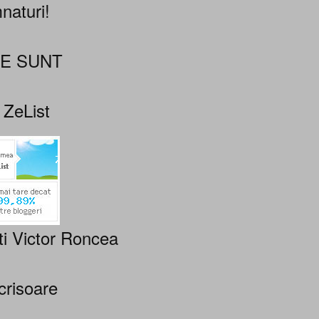
naturi!
NE SUNT
 ZeList
ti Victor Roncea
crisoare