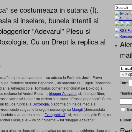
a” se costumeaza in sutana (I).
ala si inselare, bunele intentii si
loggerilor “Adevarul” Plesu si
oxologia. Cu un Drept la replica al
Aler
mai
»
sca” despre care vorbeste – cu adresa la Parintele Justin Parvu
Title:
le si pe Parintele Arsenie Papacioc -, un oarecare DJ Eugen Tanasescu
edia” la Arhiepiscopiei Tomisului, comentator clonat pe Doxologia,
Thanks
ce reclama lui Andrei Plesu – ,
blogger Adevarul
, si, in timpul liber,
prostie vorbesc! Haideti sa vedem cum suna: “Prostia popeasca”. Suna
un titlu de rubrica la
Doxologia
, platforma online de media a
evredniceste sa gadile la orgolii personaje ca
Mungii
(deocamdata
Dis
e laudata si autoarea piesei “
Evanghelistii
“) si, mai nou, in plin Post, ca
Button 
Andrei Plesu, si el – ce coincidenta! – tot “blogger Adevarul”.
Red
e au o placere deosebita in a evolua pe scena, in a schimba, dupa caz,