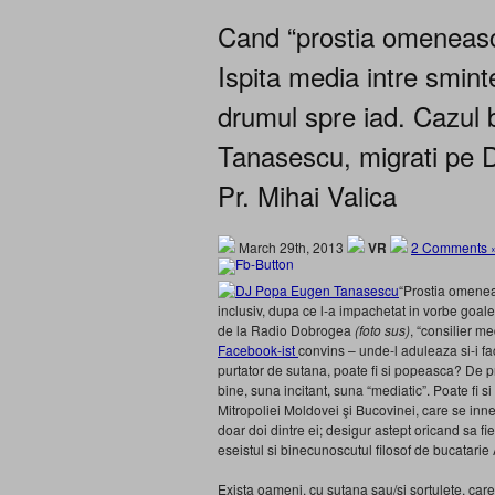
Cand “prostia omeneasc
Ispita media intre sminte
drumul spre iad. Cazul b
Tanasescu, migrati pe D
Pr. Mihai Valica
March 29th, 2013
VR
2 Comments 
“Prostia omenea
inclusiv, dupa ce l-a impachetat in vorbe goa
de la Radio Dobrogea
(foto sus)
, “consilier m
Facebook-ist
convins – unde-l aduleaza si-i fa
purtator de sutana, poate fi si popeasca? De 
bine, suna incitant, suna “mediatic”. Poate fi si 
Mitropoliei Moldovei şi Bucovinei, care se inn
doar doi dintre ei; desigur astept oricand sa fi
eseistul si binecunoscutul filosof de bucatarie 
Exista oameni, cu sutana sau/si sortulete, car