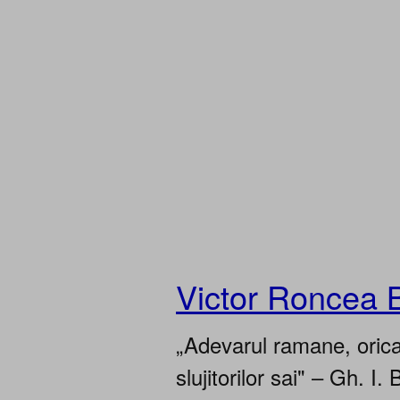
Victor Roncea 
„Adevarul ramane, oricar
slujitorilor sai" – Gh. I. 