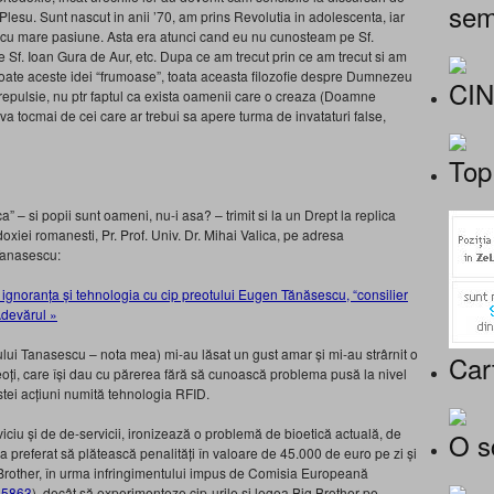
sem
. Plesu. Sunt nascut in anii ’70, am prins Revolutia in adolescenta, iar
am cu mare pasiune. Asta era atunci cand eu nu cunosteam pe Sf.
liile Sf. Ioan Gura de Aur, etc. Dupa ce am trecut prin ce am trecut si am
i, toate aceste idei “frumoase”, toata aceasta filozofie despre Dumnezeu
CI
repulsie, nu ptr faptul ca exista oamenii care o creaza (Doamne
tava tocmai de cei care ar trebui sa apere turma de invataturi false,
Top
 – si popii sunt oameni, nu-i asa? – trimit si la un Drept la replica
doxiei romanesti, Pr. Prof. Univ. Dr. Mihai Valica, pe adresa
Tanasescu:
nă ignoranța și tehnologia cu cip preotului Eugen Tănăsescu, “consilier
Adevărul »
tului Tanasescu – nota mea) mi-au lăsat un gust amar și mi-au strârnit o
Car
reoți, care își dau cu părerea fără să cunoască problema pusă la nivel
estei acțiuni numită tehnologia RFID.
viciu și de de-servicii, ironizează o problemă de bioetică actuală, de
O s
 preferat să plătească penalități în valoare de 45.000 de euro pe zi și
g Brother, în urma infringimentului impus de Comisia Europeană
=35863
), decât să experimenteze cip-urile și legea Big Brother pe