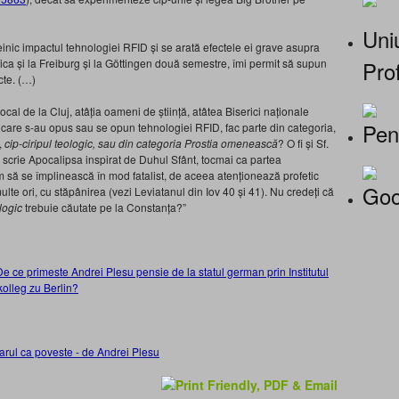
Uniu
einic impactul tehnologiei RFID și se arată efectele ei grave asupra
Prof
tica și la Freiburg și la Göttingen două semestre, îmi permit să supun
cte. (…)
ocal de la Cluj, atâția oameni de știință, atâtea Biserici naționale
Pen
c. care s-au opus sau se opun tehnologiei RFID, fac parte din categoria,
,
cip-ciripul teologic, sau din categoria Prostia omenească
? O fi și Sf.
 scrie Apocalipsa inspirat de Duhul Sfânt, tocmai ca partea
um să se împlinească în mod fatalist, de aceea atenționează profetic
Goo
ulte ori, cu stăpânirea (vezi Leviatanul din Iov 40 și 41). Nu credeți că
logic
trebuie căutate pe la Constanța?”
De ce primeste Andrei Plesu pensie de la statul german prin Institutul
kolleg zu Berlin?