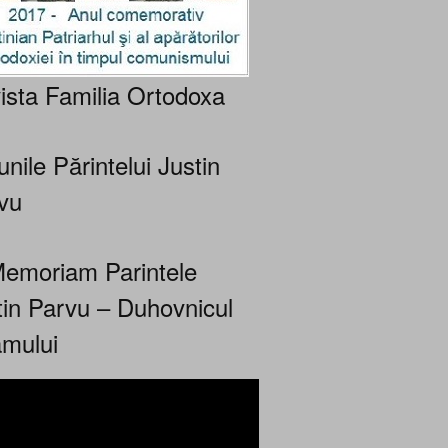
ista Familia Ortodoxa
nile Părintelui Justin
vu
Memoriam Parintele
tin Parvu – Duhovnicul
mului