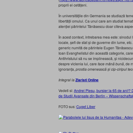
proprii ei cetățeni.
În universitățile din Germania se studiază tem
libertății omului. Ca unul care am studiat tema
atenției părintelui Tănăsescu doar cîteva aspe
În acest context, întrebarea mea este: sinodul l
locale, șefi de stat și de guverne din lume, et
generic numită de părintele Eugen Tănăsescu
Ioan Evanghelistul din această categorie, care
Antihristului să nu se împlinească, și nicidec
despre viclenia lui, care
face mână bună
, de m
ignoranța,
prostia omenească și cip-ciripul teo
Integral la
Ziaristi Online
Vedeti si:
Andrei Plesu, bursier la 65 de ani!? 
de Studii Avansate din Berlin – Wissenschafts
FOTO sus:
Cuget Liber