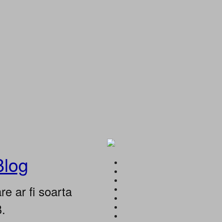
Blog
e ar fi soarta
B.