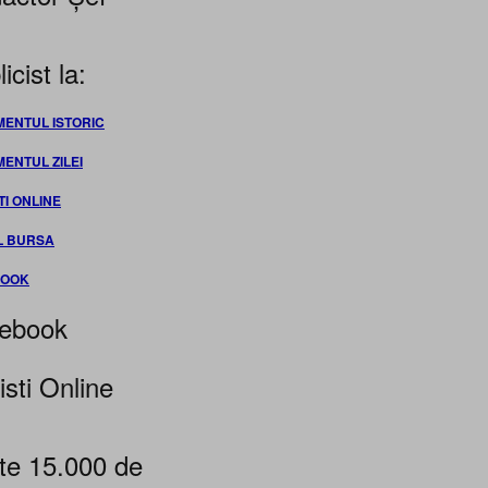
icist la:
MENTUL ISTORIC
MENTUL ZILEI
TI ONLINE
L BURSA
BOOK
ebook
isti Online
te 15.000 de