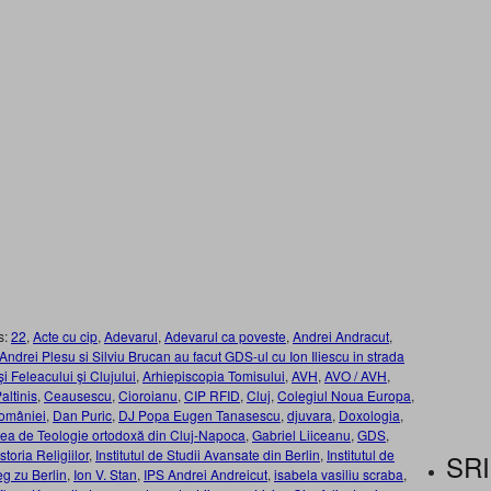
s:
22
,
Acte cu cip
,
Adevarul
,
Adevarul ca poveste
,
Andrei Andracut
,
Andrei Plesu si Silviu Brucan au facut GDS-ul cu Ion Iliescu in strada
i Feleacului şi Clujului
,
Arhiepiscopia Tomisului
,
AVH
,
AVO / AVH
,
altinis
,
Ceausescu
,
Cioroianu
,
CIP RFID
,
Cluj
,
Colegiul Noua Europa
,
omâniei
,
Dan Puric
,
DJ Popa Eugen Tanasescu
,
djuvara
,
Doxologia
,
tea de Teologie ortodoxă din Cluj-Napoca
,
Gabriel Liiceanu
,
GDS
,
Istoria Religiilor
,
Institutul de Studii Avansate din Berlin
,
Institutul de
SRI
eg zu Berlin
,
Ion V. Stan
,
IPS Andrei Andreicut
,
isabela vasiliu scraba
,