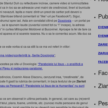
 de Sfantul Duh cu reflectoare incinse, camere video si luminozitatea
tul ca in loc sa se adreseze unei maini de credinciosi, tineri si bunicute
i nevazuti. Ispita e mare: dintr-un preot de cartier poti deveni o
Publ
 Staniloae bifand comentarii si “like”-uri pe Facebook?). Sigur,
 si drumul spre iad. Asta am constatat citind pe
Doxologia
– un portal pe
e… sa le spunem laude (cuvantul corect tot cu “l” incepe), la adresa
EVENI
” in curtea Mitropoliei Moldovei si Bucovinei. Aproape la fel de tare ca
d aparea el si soarele rasarea. Nu o sa le comentez acum. Ma duc sa
EVENI
ZIARIS
e este vorba si ca sa stiti la ce ma voi referi in viitor:
ZIARU
ima (video)conferință la „Serile Doxologia“
;
FACE
 acestea pe site-ul Doxologia:
“Parabolele lui Iisus – o analitică a
ei Pleşu şi restaurarea parabolei.
Fac
credincios, Cosmin Alexe Diaconu,
cenzurat insa, “crestineste”, de
oate fi gasit la rubrica de comentarii, in baza textului de pe
Ziaristi
Ziar
 sau ca Persoană? “Parabolele lui Iisus de la Humanitas” nu sunt
c ce am observat in ultima perioada. In general, cei care au (re)venit
Pes
ot felul, plans, foame, umilinte, etc. (cunosc multe persoane de genul
todoxie, incat urechile lor au devenit cam sensibile la discursuri de