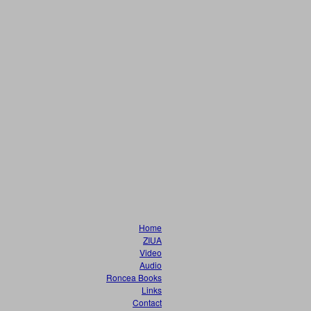
Home
ZIUA
Video
Audio
Roncea Books
Links
Contact