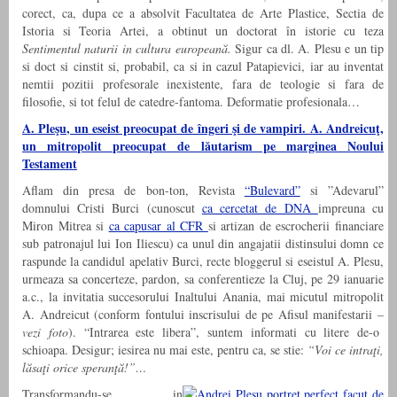
corect, ca, dupa ce a absolvit Facultatea de Arte Plastice, Sectia de
Istoria si Teoria Artei, a obtinut un doctorat în istorie cu teza
Sentimentul naturii in
cultura europeană.
Sigur ca dl. A. Plesu e un tip
si doct si cinstit si, probabil, ca si in cazul Patapievici, iar au inventat
nemtii pozitii profesorale inexistente, fara de teologie si fara de
filosofie, si tot felul de catedre-fantoma. Deformatie profesionala…
A. Pleşu, un eseist preocupat de îngeri şi de vampiri. A. Andreicuţ,
un mitropolit preocupat de lăutarism pe marginea Noului
Testament
Aflam din presa de bon-ton, Revista
“Bulevard”
si ”Adevarul”
domnului Cristi Burci (cunoscut
ca cercetat de DNA
impreuna cu
Miron Mitrea si
ca capusar al CFR
si artizan de escrocherii financiare
sub patronajul lui Ion Iliescu) ca unul din angajatii distinsului domn ce
raspunde la candidul apelativ Burci, recte bloggerul si eseistul A. Plesu,
urmeaza sa concerteze, pardon, sa conferentieze la Cluj, pe 29 ianuarie
a.c., la invitatia succesorului Inaltului Anania, mai micutul mitropolit
A. Andreicut (conform fontului inscrisului de pe Afisul manifestarii –
vezi foto
). “Intrarea este libera”, suntem informati cu litere de-o
schioapa. Desigur; iesirea nu mai este, pentru ca, se stie:
“Voi ce intraţi,
lăsaţi orice speranţă!”…
Transformandu-se in