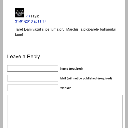
VR
says:
31/01/2013 at 11:17
Tare! L-am vazut si pe turnatorul Marchis la picioarele batranului
faun!
Leave a Reply
Name (required)
Mail (will not be published) (required)
Website