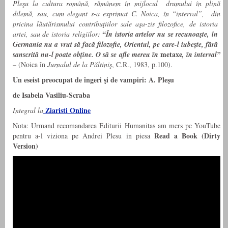
Pleşu la cultura română, rămânem în mijlocul drumului în plină
dilemă, sau, cum elegant s-a exprimat C. Noica, în “interval”, din
pricina lăutărismului contribuţiilor sale aşa-zis filozofice, de istoria
artei, sau de istoria religiilor:
“În istoria artelor nu se recunoaşte, în
Germania nu a vrut să facă filozofie, Orientul, pe care-l iubeşte, fără
metaxe
sanscrită nu-l poate obţine. O să se afle mereu în
, în interval”
– (Noica în
Jurnalul de la Păltiniş
, C.R., 1983, p.100).
Un eseist preocupat de îngeri şi de vampiri: A. Pleşu
de Isabela Vasiliu-Scraba
Ziaristi Online
Integral la
Nota: Urmand recomandarea Editurii Humanitas am mers pe YouTube
Read a Book (Dirty
pentru a-l viziona pe Andrei Plesu in piesa
Version)