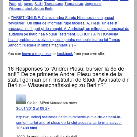
Putin
,
sie
,
soros
,
Stalin
,
Tismaneanu
,
Tismanenau
,
Ungureanu
,
Wissenschaftskolleg zu Berlin
«
ZIARISTI ONLINE: Ce ascundea Sergiu Nicolaescu sub presul
“revolutiei”. Un ofiter de informatii rupe tacerea. A. Pleşu, un eseist
preocupat de îngeri şi de vampiri. A. Andreicuţ, un mitropolit preocupat de
lăutarism pe marginea Noului Testament. CORUPTIA IN ROMANIA
Inca o problema rezolvata special pentru nediscriminarea lui Tamas
Sandor: Puscarie in limba maghiara! (*)
»
You can
leave a response
, or
trackback
from your own site.
16 Responses to “Andrei Plesu, bursier la 65 de
ani!? De ce primeste Andrei Plesu pensie de la
statul german prin Institutul de Studii Avansate din
Berlin – Wissenschaftskolleg zu Berlin?”
Stefan -Mihai Martinescu
says:
30/01/2013 at 09:27
https://ziuadecj.realitatea.net/cultura/peste-o-mie-de-oameni-la-
conferinta-lui-andrei-plesu-de-la-cluj-aceasta-carte-m-a-salvat–
105489.html
1000 de enoriasi prezenti si extaziati