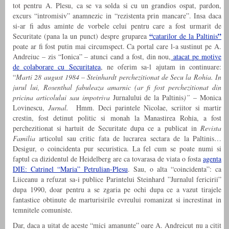
tot pentru A. Plesu, ca se va solda si cu un grandios ospat, pardon,
excurs “intromisiv” anamnezic in “rezistenta prin mancare”. Insa daca
si-ar fi adus aminte de vorbele celui pentru care a fost urmarit de
“
”
Securitate (pana la un punct) despre gruparea
catarilor de la Paltinis
poate ar fi fost putin mai circumspect. Ca portal care l-a sustinut pe A.
Andreiuc – zis “Ionica” – atunci cand a fost, din nou,
atacat pe motive
de colaborare cu Securitatea
, ne oferim sa-l ajutam in continuare:
“
Marti 28 august 1984 – Steinhardt perchezitionat de Secu la Rohia. In
jurul lui, Rosenthal fabuleaza amarnic (ar fi fost perchezitionat din
pricina articolului sau impotriva
Jurnalului de la Paltinis
)”
– Monica
Lovinescu,
Jurnal.
Hmm. Deci parintele Nicolae, scriitor si martir
crestin, fost detinut politic si monah la Manastirea Rohia, a fost
perchezitionat si hartuit de Securitate dupa ce a publicat in
Revista
Familia
articolul sau critic fata de lucrarea sectara de la Paltinis…
Desigur, o coincidenta pur securistica. La fel cum se poate numi si
faptul ca dizidentul de Heidelberg are ca tovarasa de viata o fosta
agenta
DIE: Catrinel “Maria” Petrulian-Plesu
. Sau, o alta “coincidenta”: ca
Liiceanu a refuzat sa-i publice Parintelui Steinhard ”Jurnalul fericirii”
dupa 1990, doar pentru a se zgaria pe ochi dupa ce a vazut tirajele
fantastice obtinute de marturisirile evreului romanizat si increstinat in
temnitele comuniste.
Dar, daca a uitat de aceste “mici amanunte” oare A. Andreicut nu a citit