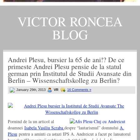
VICTOR RONCEA
BLOG
„ADEVARUL RAMANE, ORICARE AR FI SOARTA SLUJITORILOR SAI" – GH. I. B.
Andrei Plesu, bursier la 65 de ani!? De ce
primeste Andrei Plesu pensie de la statul
german prin Institutul de Studii Avansate din
Berlin – Wissenschaftskolleg zu Berlin?
January 29th, 2013
VR
16 Comments »
Pornind de la un articol al
doamnei
Isabela Vasiliu Scraba
despre “lautarismul” domnului
A.
Plesu
pentru a aminti ca astazi IPS A. Andreicut a facut pe lansatorul