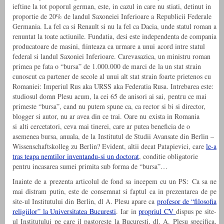
ieftine la tot poporul german, este, in cazul in care nu stiati, detinut in
proportie de 20% de landul Saxoneiei Inferioare a Republicii Federale
Germania. La fel ca si Renault si nu la fel ca Dacia, unde statul roman a
renuntat la toate actiunile. Fundatia, desi este independenta de compania
producatoare de masini, fiinteaza ca urmare a unui acord intre statul
federal si landul Saxoniei Inferioare. Carevasazica, un ministru roman
primea pe fata o “bursa” de 1.000.000 de marci de la un stat strain
cunoscut ca partener de secole al unui alt stat strain foarte prietenos cu
Romaniei: Imperiul Rus aka URSS aka Federatia Rusa. Intrebarea este:
studiosul domn Plesu acum, la cei 65 de anisori ai sai, pentru ce mai
primeste “bursa”, cand nu putem spune ca, ca rector si bi si director,
blogger si autor, nu ar avea din ce trai. Oare nu exista in Romania
si alti cercetatori, ceva mai tinerei, care ar putea beneficia de o
asemenea bursa, anuala, de la Institutul de Studii Avansate din Berlin –
Wissenschaftskolleg zu Berlin? Evident, altii decat Patapievici, care
le-a
tras teapa nemtilor inventandu-si un doctorat
, conditie obligatorie
pentru incasarea sumei primita sub forma de “bursa”…
Inainte de a prezenta articolul de fond sa incepem cu un PS: Ca sa ne
mai distram putin, este de consemnat si faptul ca in prezentarea de pe
site-ul Institutului din Berlin, dl A. Plesu apare ca
profesor de “filosofia
religiilor” la Universitatea Bucuresti
. Iar in
propriul CV
dispus pe site-
ul Institutului pe care il pastoreste la Bucuresti, dl. A. Plesu specifica,