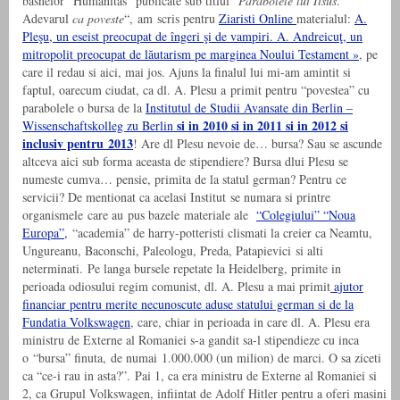
basnelor “Humanitas” publicate sub titlul “
Parabolele lui Iisus
.
Adevarul
ca poveste
“, am scris pentru
Ziaristi Online
materialul:
A.
Pleşu, un eseist preocupat de îngeri şi de vampiri. A. Andreicuţ, un
mitropolit preocupat de lăutarism pe marginea Noului Testament »
, pe
care il redau si aici, mai jos. Ajuns la finalul lui mi-am amintit si
faptul, oarecum ciudat, ca dl. A. Plesu a primit pentru “povestea” cu
parabolele o bursa de la
Institutul de Studii Avansate din Berlin –
si in 2010 si in 2011 si in 2012 si
Wissenschaftskolleg zu Berlin
inclusiv pentru 2013
! Are dl Plesu nevoie de… bursa? Sau se ascunde
altceva aici sub forma aceasta de stipendiere? Bursa dlui Plesu se
numeste cumva… pensie, primita de la statul german? Pentru ce
servicii? De mentionat ca acelasi Institut se numara si printre
organismele care au pus bazele materiale ale
“Colegiului” “Noua
Europa”,
“academia” de harry-potteristi clismati la creier ca Neamtu,
Ungureanu, Baconschi, Paleologu, Preda, Patapievici si alti
neterminati. Pe langa bursele repetate la Heidelberg, primite in
perioada odiosului regim comunist, dl. A. Plesu a mai primit
ajutor
financiar pentru merite necunoscute aduse statului german si de la
Fundatia Volkswagen
, care, chiar in perioada in care dl. A. Plesu era
ministru de Externe al Romaniei s-a gandit sa-l stipendieze cu inca
o “bursa” finuta, de numai 1.000.000 (un milion) de marci. O sa ziceti
ca “ce-i rau in asta?”. Pai 1, ca era ministru de Externe al Romaniei si
2, ca Grupul Volkswagen, infiintat de Adolf Hitler pentru a oferi masini