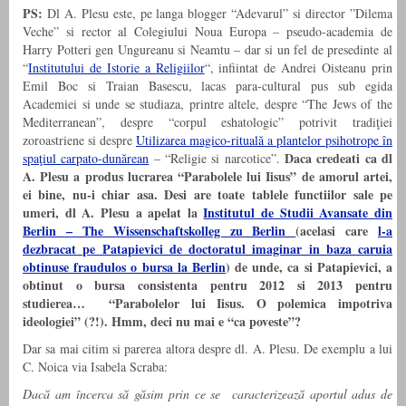
PS:
Dl A. Plesu este, pe langa blogger “Adevarul” si director ”Dilema
Veche” si rector al Colegiului Noua Europa – pseudo-academia de
Harry Potteri gen Ungureanu si Neamtu – dar si un fel de presedinte al
“
Institutului de Istorie a Religiilor
“, infiintat de Andrei Oisteanu prin
Emil Boc si Traian Basescu, lacas para-cultural pus sub egida
Academiei si unde se studiaza, printre altele, despre “The Jews of the
Mediterranean”, despre “corpul eshatologic” potrivit tradiţiei
zoroastriene si despre
Utilizarea magico-rituală a plantelor psihotrope în
Daca credeati ca dl
spaţiul carpato-dunărean
– “Religie si narcotice”.
A. Plesu a produs lucrarea “Parabolele lui Iisus” de amorul artei,
ei bine, nu-i chiar asa. Desi are toate tablele functiilor sale pe
umeri, dl A. Plesu a apelat la
Institutul de Studii Avansate din
Berlin – The Wissenschaftskolleg zu Berlin
(acelasi care
l-a
dezbracat pe Patapievici de doctoratul imaginar in baza caruia
obtinuse fraudulos o bursa la Berlin
) de unde, ca si Patapievici, a
obtinut o bursa consistenta pentru 2012 si 2013 pentru
studierea… “Parabolelor lui Iisus. O polemica impotriva
ideologiei” (?!). Hmm, deci nu mai e “ca poveste”?
Dar sa mai citim si parerea altora despre dl. A. Plesu. De exemplu a lui
C. Noica via Isabela Scraba:
Dacă am încerca să găsim prin ce se caracterizează aportul adus de