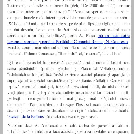
Testament, o chestie cam invechita (deh, ”De 2000 de ani”!) care ar
avea si o oarecare “patina muzeala”. “Vreau sa sper ca punandu-se in
cumpana bunele mele intentii, activitatea mea de pana acum – membru
PCR de la 19 ani – pe de o parte si, pe de alta, lipsa de vigilenta de care
am dat dovada, Conducerea de Partid si de stat va socoti ca imi poate
acorda sansa sa ma reabilitez.”, scria A. Plesu
intr-un eseu catre
tovarasul secretar general al Partidului Comunist Roman, N. Ceausescu
.
Asadar, acum, marinimosul domn Plesu, cel care ii cersea o sansa
“odiosului” domn Ceausescu, ”ii mai da”, el, ”o sansa”, lui… Iisus!
“Şi se ajunge astfel la o nevoită, dar reală, trufie: numai filosofii sunt
sarea pământului (precum gândeau şi Platon şi Voltaire), numai
îndeletnicirea lor justifică însăşi existenţa acestei planete şi apariţia la
suprafaţa ei a speciei cuvântătoare şi cogitante. Ceilalţi? Oameni de
ispravă, eventual, mai ştii, totodată neexistenţi, nuli, de niciun folos:
vieţi pierdute, iluzii spulberate, suflete moarte. Seniorii catari – purii,
perfecţii – recurgeau la termeni mai precişi, mai nefăţarnici: massa
damnata.” – Parintele Steinhard despre Plesu si Liiceanu, comparati cu
sectarii pidosnici care se dedulceau la orgii “intelectuale”, in articolul
“
Catarii de la Paltinis
” (nu catârii, desi merge si-asa).
Nu stim daca A. Andreicut a si citit cartea de povesti a Editurii
“Humanitas” inainte de a face aceasta generoasa invitatie care speram,