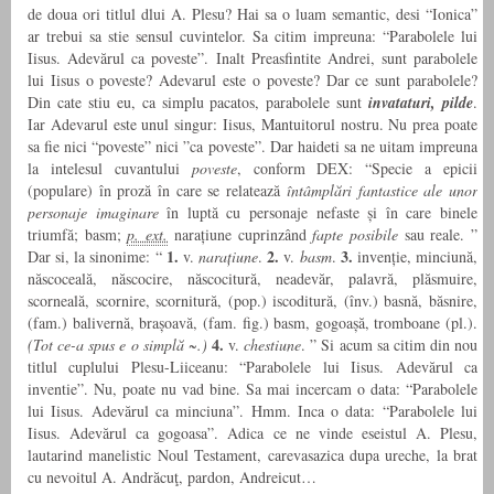
de doua ori titlul dlui A. Plesu? Hai sa o luam semantic, desi “Ionica”
ar trebui sa stie sensul cuvintelor. Sa citim impreuna: “Parabolele lui
Iisus. Adevărul ca poveste”. Inalt Preasfintite Andrei, sunt parabolele
lui Iisus o poveste? Adevarul este o poveste? Dar ce sunt parabolele?
Din cate stiu eu, ca simplu pacatos, parabolele sunt
invataturi, pilde
.
Iar Adevarul este unul singur: Iisus, Mantuitorul nostru. Nu prea poate
sa fie nici “poveste” nici ”ca poveste”. Dar haideti sa ne uitam impreuna
la intelesul cuvantului
poveste
, conform DEX: “Specie a epicii
(populare) în proză în care se relatează
întâmplări fantastice ale unor
personaje imaginare
în luptă cu personaje nefaste și în care binele
triumfă; basm;
p. ext.
narațiune cuprinzând
fapte posibile
sau reale. ”
1.
2.
3.
Dar si, la sinonime: “
v.
narațiune
.
v.
basm
.
invenție, minciună,
născoceală, născocire, născocitură, neadevăr, palavră, plăsmuire,
scorneală, scornire, scornitură, (pop.) iscoditură, (înv.) basnă, băsnire,
(fam.) balivernă, brașoavă, (fam. fig.) basm, gogoașă, tromboane (pl.).
4.
(Tot ce-a spus e o simplă ~.)
v.
chestiune
. ” Si acum sa citim din nou
titlul cuplului Plesu-Liiceanu: “Parabolele lui Iisus. Adevărul ca
inventie”. Nu, poate nu vad bine. Sa mai incercam o data: “Parabolele
lui Iisus. Adevărul ca minciuna”. Hmm. Inca o data: “Parabolele lui
Iisus. Adevărul ca gogoasa”. Adica ce ne vinde eseistul A. Plesu,
lautarind manelistic Noul Testament, carevasazica dupa ureche, la brat
cu nevoitul A. Andrăcuţ, pardon, Andreicut…