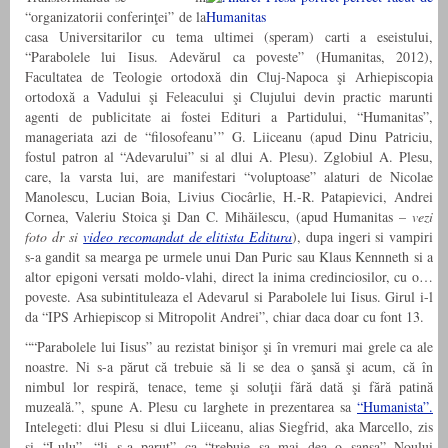
“organizatorii conferinţei” de la
casa Universitarilor cu tema ultimei (speram) carti a eseistului,
“Parabolele lui Iisus. Adevărul ca poveste” (Humanitas, 2012),
Facultatea de Teologie ortodoxă din Cluj-Napoca şi Arhiepiscopia
ortodoxă a Vadului şi Feleacului şi Clujului devin practic marunti
agenti de publicitate ai fostei Edituri a Partidului, “Humanitas”,
manageriata azi de “filosofeanu’” G. Liiceanu (apud Dinu Patriciu,
fostul patron al “Adevarului” si al dlui A. Plesu). Zglobiul A. Plesu,
care, la varsta lui, are manifestari “voluptoase” alaturi de Nicolae
Manolescu, Lucian Boia, Livius Ciocârlie, H.-R. Patapievici, Andrei
Cornea, Valeriu Stoica şi Dan C. Mihăilescu, (apud Humanitas –
vezi
foto dr si
video recomandat de elitista Editura
), dupa ingeri si vampiri
s-a gandit sa mearga pe urmele unui Dan Puric sau Klaus Kennneth si a
altor epigoni versati moldo-vlahi, direct la inima credinciosilor, cu o…
poveste. Asa subintituleaza el Adevarul si Parabolele lui Iisus. Girul i-l
da “IPS Arhiepiscop si Mitropolit Andrei”, chiar daca doar cu font 13.
““Parabolele lui Iisus” au rezistat binişor şi în vremuri mai grele ca ale
noastre. Ni s-a părut că trebuie să li se dea o şansă şi acum, că în
nimbul lor respiră, tenace, teme şi soluţii fără dată şi fără patină
muzeală.”, spune A. Plesu cu larghete in prezentarea sa
“Humanista”.
Intelegeti: dlui Plesu si dlui Liiceanu, alias Siegfrid, aka Marcello, zis
si “Lulu”, “li s-a parut” ca “trebuie sa mai dea o sansa” Noului