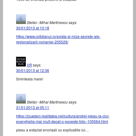
Stefan -Mihai Martinescu
says:
30/01/2013 at 10:18
https://www.cotidianul.ro/exista-si-mize-secrete-ale-
regionalizarii-romaniei-205529/
VR
says:
30/01/2013 at 12:36
Sminteala mare!
Stefan -Mihai Martinescu
says:
31/01/2013 at 05:11
https://ziuadecj.realitatea.net/cultura/andrei-plesu-la-cluj-
evanghelia-mai-mult-decat-o-poveste-foto–105564.html
plesu a extaziat enoriasii cu explicatiile lui…