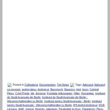
Posted in
Colimatorul
,
Documentare
,
Top News
Tags:
Adevarul
,
Adevarul
ca poveste
,
andrei plesu
,
Andreicut
,
Baconschi
,
Basescu
,
bnd
,
burci
,
Catrinel
Plesu
,
Cristi Preda
,
die
,
doctorat
,
Fundatia Volkswagen
,
Hitler
,
Humanitas
,
Institutul
de Studii Avansate din Berlin
,
Institutul de Studii Avansate din Berlin -
Wissenschaftskolleg zu Berlin
,
Institutul pentru Studii Avansate - Berlin
,
Institutul
pentru Studii Avansate - Wissenschaftskolleg zu Berlin
,
IPS Andrei Andreicut
,
KGB
,
Liiceanu
,
MAE
,
merkel
,
Neamtu
,
paleologu
,
Parabolele lui Iisus
,
Patapievici
,
Plesu
,