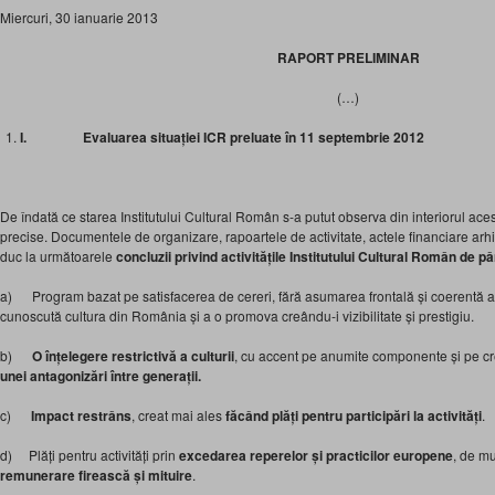
Miercuri, 30 ianuarie 2013
RAPORT PRELIMINAR
(…)
I.
Evaluarea situației ICR preluate în 11 septembrie 2012
De îndată ce starea Institutului Cultural Român s-a putut observa din interiorul aces
precise. Documentele de organizare, rapoartele de activitate, actele financiare arhi
duc la următoarele
concluzii privind activitățile Institutului Cultural Român de 
a) Program bazat pe satisfacerea de cereri, fără asumarea frontală și coerentă a
cunoscută cultura din România și a o promova creându-i vizibilitate și prestigiu.
b)
O înțelegere restrictivă a culturii
, cu accent pe anumite componente și pe crea
unei antagonizări între generații.
c)
Impact restrâns
, creat mai ales
făcând plăți pentru participări la activități
.
d) Plăți pentru activități prin
excedarea reperelor și practicilor europene
, de mu
remunerare firească și mituire
.