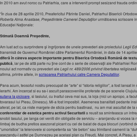
In 2010 am avut noroc cu Patriarhia, care a intervenit prompt sesizand frauda ordin
“În ziua de 28 aprilie 2010, Preafericitul Părinte Daniel, Patriarhul Bisericii Ort
Roberta Alma Anastase, Preşedintele Camerei Deputaţilor
următoarea scrisoare în 
Educaţiei Naţionale:
Stimată Doamnă Preşedinte,
Am luat act cu surprindere şi îngrijorare de unele prevederi ale proiectului
Legii Ed
transmisă de Guvernul României către Parlamentul României, în data de 14 aprilie 
diferă în câteva aspecte importante pentru Biserica Ortodoxă Română de textul 
publică
, iar pe de altă parte nu ţine cont de o serie de observaţii ale Patriarhiei
noului act normativ cu prevederi ale
Legii nr. 489/2006 privind libertatea religioasă
afirma, printre altele, in
scrisoarea Patriarhului catre Camera Deputatilor
.
Pana acum, teosoful nostru preocupat de “arte” si “istoria religiilor”, a fost lansat in
ierarhi. Am incercat si eu sa-i ascult parascoveniile proferate de pe scenele Clujulu
sutana la picioare
, si Iasiului, cu Inaltul ceva mai sus, la loja (nici un apropo, a facu
tovarasul lui Plesu, Dinescu). Mi-a fost imposibil. Asemenea banalitati pedante ins
aferat, pe lat, ca niste margele de sticla pentru bastinasi, nu am mai ascultat de la
conferentiar de estetica pentru activul Securitatii
a reusit sa sminteasca un intreg
snobii Iasului, pe langa cei veniti din obligatie de serviciu – aranjandu-si vocea la 
limbaj de budha pretios asezonat picant cu cel de baiat de dupa blocuri (vorbind d
“umoristice” la telenovele si competenta sa “de beton” sau trimitand oamenii la “d
asezandu-l astfel pe Dumnezeu pe acelasi plan cu Freud). Mai concret, A Plesu, a r