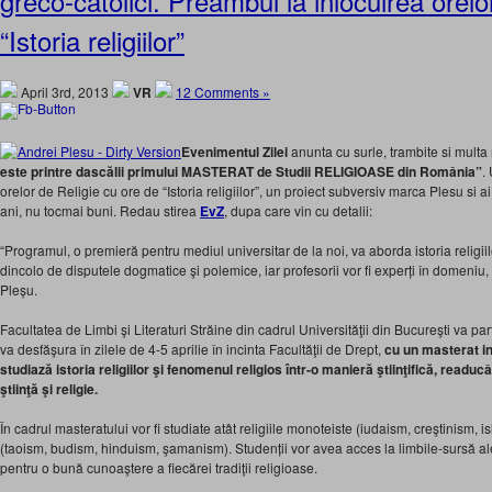
greco-catolici. Preambul la inlocuirea orelo
“Istoria religiilor”
April 3rd, 2013
VR
12 Comments »
Evenimentul Zilei
anunta cu surle, trambite si multa
este printre dascălii primului MASTERAT de Studii RELIGIOASE din România”
.
orelor de Religie cu ore de “Istoria religiilor”, un proiect subversiv marca Plesu si ai
ani, nu tocmai buni. Redau stirea
EvZ
, dupa care vin cu detalii:
“Programul, o premieră pentru mediul universitar de la noi, va aborda istoria religiilor
dincolo de disputele dogmatice şi polemice, iar profesorii vor fi experți în domeniu,
Pleșu.
Facultatea de Limbi şi Literaturi Străine din cadrul Universităţii din Bucureşti va par
va desfăşura în zilele de 4-5 aprilie în incinta Facultăţii de Drept,
cu un masterat in
studiază istoria religiilor şi fenomenul religios într-o manieră ştiinţifică, readucâ
ştiinţă şi religie.
În cadrul masteratului vor fi studiate atât religiile monoteiste (iudaism, creştinism, isl
(taoism, budism, hinduism, şamanism). Studenții vor avea acces la limbile-sursă ale 
pentru o bună cunoaştere a fiecărei tradiţii religioase.