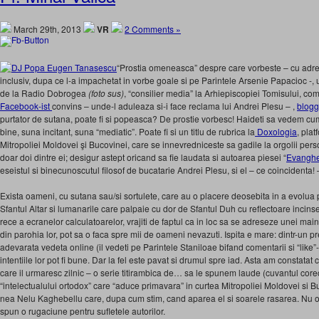
March 29th, 2013
VR
2 Comments »
“Prostia omeneasca” despre care vorbeste – cu adres
inclusiv, dupa ce l-a impachetat in vorbe goale si pe Parintele Arsenie Papacioc 
de la Radio Dobrogea
(foto sus)
, “consilier media” la Arhiepiscopiei Tomisului, co
Facebook-ist
convins – unde-l aduleaza si-i face reclama lui Andrei Plesu – ,
blogg
purtator de sutana, poate fi si popeasca? De prostie vorbesc! Haideti sa vedem c
bine, suna incitant, suna “mediatic”. Poate fi si un titlu de rubrica la
Doxologia
, pla
Mitropoliei Moldovei şi Bucovinei, care se innevredniceste sa gadile la orgolii per
doar doi dintre ei; desigur astept oricand sa fie laudata si autoarea piesei “
Evanghel
eseistul si binecunoscutul filosof de bucatarie Andrei Plesu, si el – ce coincidenta! 
Exista oameni, cu sutana sau/si sortulete, care au o placere deosebita in a evolua
Sfantul Altar si lumanarile care palpaie cu dor de Sfantul Duh cu reflectoare incins
rece a ecranelor calculatoarelor, vrajiti de faptul ca in loc sa se adreseze unei maini
din parohia lor, pot sa o faca spre mii de oameni nevazuti. Ispita e mare: dintr-un pr
adevarata vedeta online (il vedeti pe Parintele Staniloae bifand comentarii si “like”
intentiile lor pot fi bune. Dar la fel este pavat si drumul spre iad. Asta am constatat 
care il urmaresc zilnic – o serie titirambica de… sa le spunem laude (cuvantul corect
“intelectualului ortodox” care “aduce primavara” in curtea Mitropoliei Moldovei si B
nea Nelu Kaghebellu care, dupa cum stim, cand aparea el si soarele rasarea. Nu 
spun o rugaciune pentru sufletele autorilor.