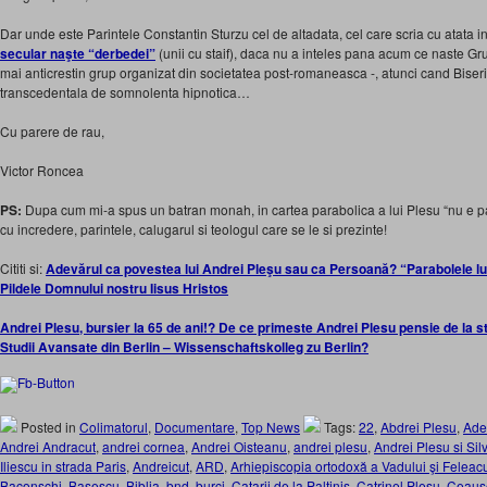
Dar unde este Parintele Constantin Sturzu cel de altadata, cel care scria cu atata 
secular naşte “derbedei”
(unii cu staif), daca nu a inteles pana acum ce naste Gr
mai anticrestin grup organizat din societatea post-romaneasca -, atunci cand Biserica s
transcedentala de somnolenta hipnotica…
Cu parere de rau,
Victor Roncea
PS:
Dupa cum mi-a spus un batran monah, in cartea parabolica a lui Plesu “nu e pagi
cu incredere, parintele, calugarul si teologul care se le si prezinte!
Cititi si:
Adevărul ca povestea lui Andrei Pleşu sau ca Persoană? “Parabolele lui
Pildele Domnului nostru Iisus Hristos
Andrei Plesu, bursier la 65 de ani!? De ce primeste Andrei Plesu pensie de la st
Studii Avansate din Berlin – Wissenschaftskolleg zu Berlin?
Posted in
Colimatorul
,
Documentare
,
Top News
Tags:
22
,
Abdrei Plesu
,
Ade
Andrei Andracut
,
andrei cornea
,
Andrei Oisteanu
,
andrei plesu
,
Andrei Plesu si Sil
Iliescu in strada Paris
,
Andreicut
,
ARD
,
Arhiepiscopia ortodoxă a Vadului şi Feleacul
Baconschi
,
Basescu
,
Biblia
,
bnd
,
burci
,
Catarii de la Paltinis
,
Catrinel Plesu
,
Ceaus