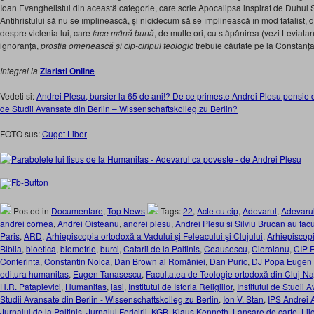
Ioan Evanghelistul din această categorie, care scrie Apocalipsa inspirat de Duhul 
Antihristului să nu se împlinească, și nicidecum să se împlinească în mod fatalist,
despre viclenia lui, care
face mână bună
, de multe ori, cu stăpânirea (vezi Leviatan
ignoranța,
prostia omenească și cip-ciripul teologic
trebuie căutate pe la Constanț
Integral la
Ziaristi Online
Vedeti si:
Andrei Plesu, bursier la 65 de ani!? De ce primeste Andrei Plesu pensie de
de Studii Avansate din Berlin – Wissenschaftskolleg zu Berlin?
FOTO sus:
Cuget Liber
Posted in
Documentare
,
Top News
Tags:
22
,
Acte cu cip
,
Adevarul
,
Adevarul
andrei cornea
,
Andrei Oisteanu
,
andrei plesu
,
Andrei Plesu si Silviu Brucan au facu
Paris
,
ARD
,
Arhiepiscopia ortodoxă a Vadului şi Feleacului şi Clujului
,
Arhiepiscop
Biblia
,
bioetica
,
biometrie
,
burci
,
Catarii de la Paltinis
,
Ceausescu
,
Cioroianu
,
CIP 
Conferinta
,
Constantin Noica
,
Dan Brown al României
,
Dan Puric
,
DJ Popa Eugen
editura humanitas
,
Eugen Tanasescu
,
Facultatea de Teologie ortodoxă din Cluj-N
H.R. Patapievici
,
Humanitas
,
iasi
,
Institutul de Istoria Religiilor
,
Institutul de Studii 
Studii Avansate din Berlin - Wissenschaftskolleg zu Berlin
,
Ion V. Stan
,
IPS Andrei 
Jurnalul de la Paltinis
,
Jurnalul Fericirii
,
KGB
,
Klaus Kenneth
,
Lansare de carte
,
Lii