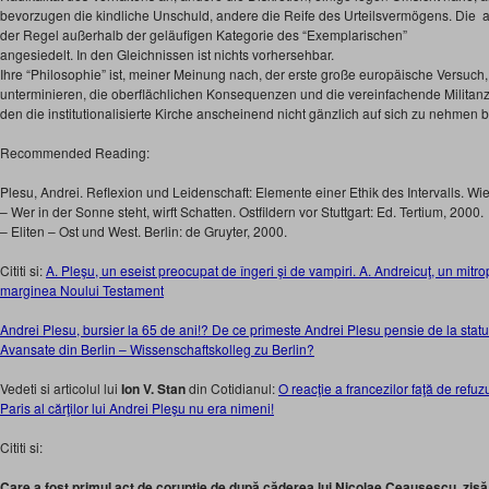
bevorzugen die kindliche Unschuld, andere die Reife des Urteilsvermögens. Die a
der Regel außerhalb der geläufigen Kategorie des “Exemplarischen”
angesiedelt. In den Gleichnissen ist nichts vorhersehbar.
Ihre “Philosophie” ist, meiner Meinung nach, der erste große europäische Versuch
unterminieren, die oberflächlichen Konsequenzen und die vereinfachende Militan
den die institutionalisierte Kirche anscheinend nicht gänzlich auf sich zu nehmen ber
Recommended Reading:
Plesu, Andrei. Reflexion und Leidenschaft: Elemente einer Ethik des Intervalls. Wi
– Wer in der Sonne steht, wirft Schatten. Ostfildern vor Stuttgart: Ed. Tertium, 2000.
– Eliten – Ost und West. Berlin: de Gruyter, 2000.
Cititi si:
A. Pleşu, un eseist preocupat de îngeri şi de vampiri. A. Andreicuţ, un mitr
marginea Noului Testament
Andrei Plesu, bursier la 65 de ani!? De ce primeste Andrei Plesu pensie de la statul
Avansate din Berlin – Wissenschaftskolleg zu Berlin?
Vedeti si articolul lui
Ion V. Stan
din Cotidianul:
O reacţie a francezilor faţă de refuz
Paris al cărţilor lui Andrei Pleşu nu era nimeni!
Cititi si:
Care a fost primul act de corupţie de după căderea lui Nicolae Ceauşescu, zisă