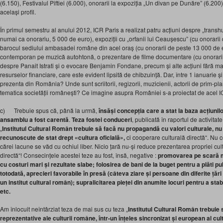
(6.150), Festivalul Piftiei (6.000), onorarii la expoziția „Un divan pe Dunăre” (6.200
același profil.
În primul semestru al anului 2012, ICR Paris a realizat patru acțiuni despre „transhu
numai ca onorariu, 5 000 de euro), expoziții cu „orfanii lui Ceaușescu” (cu onorarii 
barocul sediului ambasadei române din acel oraș (cu onorarii de peste 13 000 de 
contemporan pe muzică autohtonă, o prezentare de filme documentare (cu onorarii 
despre Panait Istrati și o evocare Benjamin Fondane, precum și alte acțiuni fără m
resurselor financiare, care este evident lipsită de chibzuință. Dar, între 1 ianuarie 
prezenta din România? Unde sunt scriitorii, regizorii, muzicienii, actorii de prim-
tematica societății românești? Ce imagine asupra României s-a proiectat de acel I
c) Trebuie spus că, până la urmă,
însăși concepția care a stat la baza acțiunilo
ansamblu a fost carentă
.
Teza fostei conduceri
, publicată în raportul de activita
„
Institutul Cultural Român trebuie să facă nu propagandă cu valori culturale, nu
recunoscute de stat drept «cultura oficială»,
ci cooperare culturală directă“. Nu 
cărei lacune se văd cu ochiul liber. Nicio țară nu-și reduce prezentarea propriei cul
directă“! Consecințele acestei teze au fost, însă, negative :
promovarea pe scară ma
cu costuri mari și rezultate slabe; folosirea de bani de la buget pentru a plăti publ
totodată, aprecieri favorabile în presă (câteva ziare și persoane din diferite ță
un institut cultural român); supralicitarea pieței din anumite locuri pentru a stab
etc.
Am înlocuit neîntârziat teza de mai sus cu teza „
Institutul Cultural Român trebuie
reprezentative ale culturii române, într-un înțeles sincronizat și european al cult