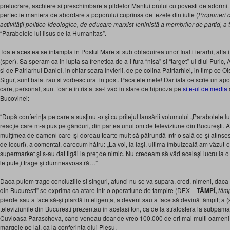
prelucrare, aschiere si preschimbare a pildelor Mantuitorului cu povesti de adormit 
perfectie maniera de abordare a poporului cuprinsa de tezele din iulie (
Propuneri 
activității politico-ideologice, de educare marxist-leninistă a membrilor de partid, a
“Parabolele lui Iisus de la Humanitas”.
Toate acestea se intampla in Postul Mare si sub obladuirea unor Inalti ierarhi, aflati
(sper). Sa speram ca in lupta sa frenetica de a-i fura “nisa” si “target”-ul dlui Puric,
si de Patriarhul Daniel, in chiar seara Invierii, de pe colina Patriarhiei, in timp ce O
Sigur, sunt baiat rau si vorbesc urat in post. Pacatele mele! Dar iata ce scrie un ap
care, personal, sunt foarte intristat sa-l vad in stare de hipnoza pe
site-ul de media
Bucovinei:
“După conferinţa pe care a susţinut-o şi cu prilejul lansării volumului „Parabolele lui
reacţie care m-a pus pe gânduri, din partea unui om de televiziune din Bucureşti. 
mulţimea de oameni care îşi doreau foarte mult să pătrundă într-o sală ce-şi atinses
de locuri), a comentat, oarecum hâtru: „La voi, la Iaşi, ultima îmbulzeală am văzut-
supermarket şi s-au dat tigăi la preţ de nimic. Nu credeam să văd acelaşi lucru la o
le puteţi trage şi dumneavoastră…”
Daca putem trage concluziile si singuri, atunci nu se va supara, cred, nimeni, daca
din Bucuresti” se exprima ca atare intr-o operatiune de tampire (DEX –
TÂMPÍ,
tâm
pierde sau a face să-și piardă inteligența, a deveni sau a face să devină tâmpit; a (s
televiziunile din Bucuresti prezentau in acelasi ton, ca de la stratosfera la subpam
Cuvioasa Parascheva, cand veneau doar de vreo 100.000 de ori mai multi oameni, si
margele pe lat, ca la conferinta dlui Plesu.