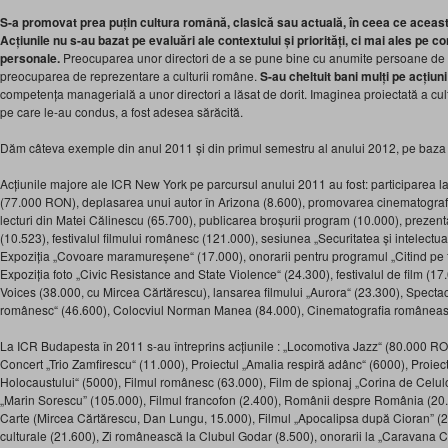
S-a promovat prea puțin cultura română, clasică sau actuală, în ceea ce aceast
Acțiunile nu s-au bazat pe evaluări ale contextului și priorități, ci mai ales pe co
personale.
Preocuparea unor directori de a se pune bine cu anumite persoane de la 
preocuparea de reprezentare a culturii române.
S-au cheltuit bani mulți pe acțiun
competența managerială a unor directori a lăsat de dorit. Imaginea proiectată a cult
pe care le-au condus, a fost adesea sărăcită.
Dăm câteva exemple din anul 2011 și din primul semestru al anului 2012, pe baza ra
Acțiunile majore ale ICR New York pe parcursul anului 2011 au fost: participarea 
(77.000 RON), deplasarea unui autor în Arizona (8.600), promovarea cinematografiei
lecturi din Matei Călinescu (65.700), publicarea broșurii program (10.000), preze
(10.523), festivalul filmului românesc (121.000), sesiunea „Securitatea și intelectua
Expoziția „Covoare maramureșene“ (17.000), onorarii pentru programul „Citind pe f
Expoziția foto „Civic Resistance and State Violence“ (24.300), festivalul de film (17.
Voices (38.000, cu Mircea Cărtărescu), lansarea filmului „Aurora“ (23.300), Spectac
românesc“ (46.600), Colocviul Norman Manea (84.000), Cinematografia româneas
La ICR Budapesta în 2011 s-au întreprins acțiunile : „Locomotiva Jazz“ (80.000 RON
Concert „Trio Zamfirescu“ (11.000), Proiectul „Amalia respiră adânc“ (6000), Proie
Holocaustului“ (5000), Filmul românesc (63.000), Film de spionaj „Corina de Celuloi
„Marin Sorescu” (105.000), Filmul francofon (2.400), Românii despre România (20.0
Carte (Mircea Cărtărescu, Dan Lungu, 15.000), Filmul „Apocalipsa după Cioran” (2.
culturale (21.600), Zi românească la Clubul Godar (8.500), onorarii la „Caravana Căr