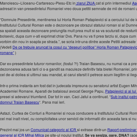
Manolescu–Liiceanu-Cartarescu-Plesu-Etc in
ziarul ZIUA
cat si prin intermediul
As
adresat in van presedintelui Romaniei vreo doua petitii semnate de mii de romani ul
“Domnule Presedinte, mentinerea lui Horia Roman Patapievici si a cercului lui de in
Institutului Cultural Roman este o dezonoare pe obrazul statului roman si al Dumn
sa spalati aceasta dezonoare prelungita mult prea mult si sa va scuturati de resturil
bolsevic, dupa cum v-ati exprimat chiar Dvs. Pana nu va fi prea tarziu si, dupa cu
vorbim din nou in soapta pe strada.”, se scria intr-una dintre aceste Petitii adresate f
(Vedeti
De ce trebuie aruncat la cosul cu “deseuri politice” Horia Roman Patapievici, 
romane”
)
Dar ex-presedintele tuturor romanilor, (fostul ?!) Traian Basescu, nu numai ca a pre
dezonoarea adusa tarii ci s-a gandit sa maculeze definitiv fata bietei Romaniei, pri
cel de-al doilea si ultimul sau mandat, al carui sfarsit il petrece acum ilegitim si ileg
Intr-o prima instanta am fost dat in judecata impreuna cu senatorul artist Eugen 
Academiei Romane. Aparati de bataiosul avocat George Papu,
Patapievici si ai lu
presei si adevarul triumfand. Dar tot in van. Caci Jaful a continuat. “
Sub inaltul patr
domnul Traian Basescu
“. Pana mai ieri.
Astazi, Curtea de Conturi a Romaniei si noua conducere a Institutului Cultural Rom
cel mai inalt nivel, cu complicitatea unor servicii de informatii din aceasta tara si n
Prezint mai jos un
Comunicat categoric al ICR
si extrase dintr-un
Raport preliminar
general al ICR Mihai Milca
pe site-ul noului Institut.
Se va sesiza, oare, DNA?
(ace