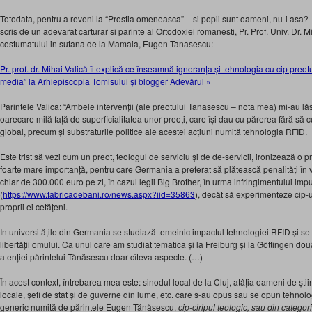
Totodata, pentru a reveni la “Prostia omeneasca” – si popii sunt oameni, nu-i asa? – 
scris de un adevarat carturar si parinte al Ortodoxiei romanesti, Pr. Prof. Univ. Dr. 
costumatului in sutana de la Mamaia, Eugen Tanasescu:
Pr. prof. dr. Mihai Valică îi explică ce înseamnă ignoranța și tehnologia cu cip preo
media” la Arhiepiscopia Tomisului și blogger Adevărul »
Parintele Valica: “Ambele intervenții (ale preotului Tanasescu – nota mea) mi-au lăs
oarecare milă față de superficialitatea unor preoți, care își dau cu părerea fără s
global, precum și substraturile politice ale acestei acțiuni numită tehnologia RFID.
Este trist să vezi cum un preot, teologul de serviciu și de de-servicii, ironizează o
foarte mare importanță, pentru care Germania a preferat să plătească penalități în 
chiar de 300.000 euro pe zi, în cazul legii Big Brother, în urma infringimentului 
(
https://www.fabricadebani.ro/news.aspx?iid=35863
), decât să experimenteze cip-u
proprii ei cetățeni.
În universitățile din Germania se studiază temeinic impactul tehnologiei RFID și se
libertății omului. Ca unul care am studiat tematica și la Freiburg și la Göttingen d
atenției părintelui Tănăsescu doar cîteva aspecte. (…)
În acest context, întrebarea mea este: sinodul local de la Cluj, atâția oameni de știi
locale, șefi de stat și de guverne din lume, etc. care s-au opus sau se opun tehnolo
generic numită de părintele Eugen Tănăsescu,
cip-ciripul teologic, sau din categ