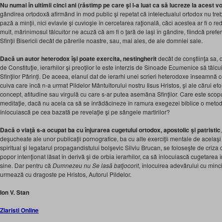
Nu numai în ultimii cinci ani (răstimp pe care şi l-a luat ca să lucreze la acest v
gândirea ortodoxă afirmând în mod public şi repetat că intelectualul ortodox nu tr
pază a minţii, nici evlavie şi cuvioşie în cercetarea raţională, căci acestea ar fi o
mult, mărinimosul tâlcuitor ne acuză că am fi o ţară de laşi în gândire, fiindcă pr
Sfinţii Bisericii decât de părerile noastre, sau, mai ales, de ale domniei sale.
Dacă un autor heterodox îşi poate exercita, nestingherit
decât de conştiinţa sa, 
de Constituţie, ierarhilor şi preoţilor le este interzis de Sinoade Ecumenice să tâlcui
Sfinţilor Părinţi. De aceea, elanul dat de ierarhi unei scrieri heterodoxe înseamnă c
cuiva care încă n-a urmat Pildelor Mântuitorului nostru Iisus Hristos, şi ale cărui ef
concept, atitudine sau virgulă cu care s-ar putea asemăna Sfinţilor. Care este scopul
meditaţie, dacă nu acela ca să se înrădăcineze în ramura exegezei biblice o metod
înlocuiască pe cea bazată pe revelaţie şi pe sângele martirilor?
Dacă o viaţă s-a ocupat ba cu înjurarea cugetului ortodox, apostolic şi patristic
deşucheate ale unor publicaţii pornografice, ba cu alte exerciţii mentale de acelaşi 
spiritual şi legatarul propagandistului bolşevic Silviu Brucan, se foloseşte de criza 
popor intenţionat lăsat în derivă şi de orbia ierarhilor, ca să înlocuiască cugetare
sine. Dar pentru că
Dumnezeu nu Se lasă batjocorit
, înlocuirea adevărului cu min
urmează cu dragoste pe Hristos, Autorul Pildelor.
Ion V. Stan
Ziaristi Online