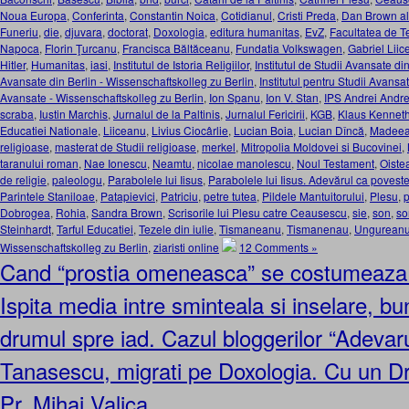
Noua Europa
,
Conferinta
,
Constantin Noica
,
Cotidianul
,
Cristi Preda
,
Dan Brown a
Funeriu
,
die
,
djuvara
,
doctorat
,
Doxologia
,
editura humanitas
,
EvZ
,
Facultatea de T
Napoca
,
Florin Ţurcanu
,
Francisca Băltăceanu
,
Fundatia Volkswagen
,
Gabriel Lii
Hitler
,
Humanitas
,
iasi
,
Institutul de Istoria Religiilor
,
Institutul de Studii Avansate di
Avansate din Berlin - Wissenschaftskolleg zu Berlin
,
Institutul pentru Studii Avansat
Avansate - Wissenschaftskolleg zu Berlin
,
Ion Spanu
,
Ion V. Stan
,
IPS Andrei Andre
scraba
,
Iustin Marchis
,
Jurnalul de la Paltinis
,
Jurnalul Fericirii
,
KGB
,
Klaus Kennet
Educatiei Nationale
,
Liiceanu
,
Livius Ciocârlie
,
Lucian Boia
,
Lucian Dîncă
,
Madeea
religioase
,
masterat de Studii religioase
,
merkel
,
Mitropolia Moldovei si Bucovinei
,
taranului roman
,
Nae Ionescu
,
Neamtu
,
nicolae manolescu
,
Noul Testament
,
Oiste
de religie
,
paleologu
,
Parabolele lui Iisus
,
Parabolele lui Iisus. Adevărul ca povest
Parintele Staniloae
,
Patapievici
,
Patriciu
,
petre tutea
,
Pildele Mantuitorului
,
Plesu
,
p
Dobrogea
,
Rohia
,
Sandra Brown
,
Scrisorile lui Plesu catre Ceausescu
,
sie
,
son
,
so
Steinhardt
,
Tarful Educatiei
,
Tezele din iulie
,
Tismaneanu
,
Tismanenau
,
Ungurean
Wissenschaftskolleg zu Berlin
,
ziaristi online
12 Comments »
Cand “prostia omeneasca” se costumeaza i
Ispita media intre sminteala si inselare, bun
drumul spre iad. Cazul bloggerilor “Adevaru
Tanasescu, migrati pe Doxologia. Cu un Dre
Pr. Mihai Valica