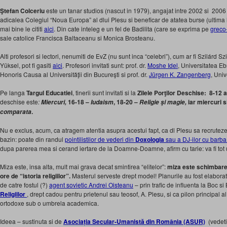
Ştefan Colceriu
este un tanar studios (nascut in 1979), angajat intre 2002 si 20
adicalea Colegiul “Noua Europa” al dlui Plesu si beneficar de atatea burse (ultima 
mai bine le cititi
aici
. Din cate inteleg e un fel de Badilita (care se exprima pe
greco-
sale catolice Francisca Baltaceanu si Monica Brosteanu.
Alti profesori si lectori, nenumiti de EvZ (nu sunt inca “celebri”), cum ar fi Szilárd S
Yüksel, pot fi gasiti
aici
. Profesori invitati sunt: prof. dr.
Moshe Idel
, Universitatea Eb
Honoris Causa al Universităţii din Bucureşti si prof. dr.
Jürgen K. Zangenberg
, Uni
Pe langa
Targul Educatiei
, tinerii sunt invitati si la
Zilele Porţilor Deschise:
8-12 a
deschise este
:
16-18 –
, 18-20 –
iar miercuri si
Miercuri,
Iudaism
Religie şi magie,
.
comparata
Nu e exclus, acum, ca atragem atentia asupra acestui fapt, ca dl Plesu sa recruteze 
bazin: poate din randul
pointilistilor de vederi din
Doxologia
sau a DJ-ilor cu barba
dupa parerea mea si cerand iertare de la Doamne-Doamne, afirm cu tarie: va fi tot 
Miza este, insa alta, mult mai grava decat smintirea “elitelor”:
miza este schimbarea 
ore de “istoria religiilor”.
Masterul serveste drept model! Planurile au fost elaborat
de catre fostul (?)
agent sovietic Andrei Oisteanu
– prin trafic de influenta la Boc s
Religiilor
, drept cadou pentru prietenul sau teosof, A. Plesu, si ca pilon principal al
ortodoxe sub o umbrela academica.
Ideea – sustinuta si de
Asociația Secular-Umanistă din România (ASUR)
(vedet