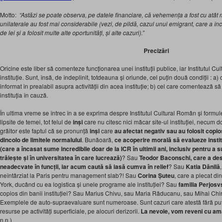
Motto:
“Astăzi se poate observa, pe datele financiare, că vehemența a fost cu atât 
unilaterale au fost mai considerabile (vezi, de pildă, cazul unui emigrant, care a în
de lei și a folosit multe alte oportunități, și alte cazuri).”
Precizări
Oricine este liber să comenteze funcționarea unei instituții publice, iar Institutul C
instituție. Sunt, însă, de îndeplinit, totdeauna și oriunde, cel puțin două condiții : a
informat în prealabil asupra activității din acea instituție; b) cel care comentează să 
instituția în cauză.
În ultima vreme se întrec în a se exprima despre Institutul Cultural Român și formu
lipsite de temei, tot felul de
inși
care nu citesc nici măcar site-ul instituției, necum
grăitor este faptul că se pronunță
inși
care
au afectat negativ sau au folosit copios, 
dincolo de limitele normalului
. Bunăoară,
ce acoperire morală să evalueze insti
(care a încasat sume incredibile doar de la ICR în ultimii ani, inclusiv pentru a s
trăiește și în universitatea în care lucrează)
? Sau
Teodor Baconschi, care a de
neadecvate în funcții, iar acum caută să iasă cumva în relief
? Sau
Katia Dănilă
neîntârziat la Paris pentru management slab?! Sau
Corina Șuteu
, care a plecat di
York, ducând cu ea logistica și unele programe ale instituției? Sau
familia Perjosv
copios din banii instituției? Sau Marius Chivu, sau Maria Răducanu, sau Mihai Chiril
Exemplele de auto-supraevaluare sunt numeroase. Sunt cazuri care atestă fără put
resurse pe activități superficiale, pe alocuri derizorii.
La nevoie, vom reveni cu a
n.n.)