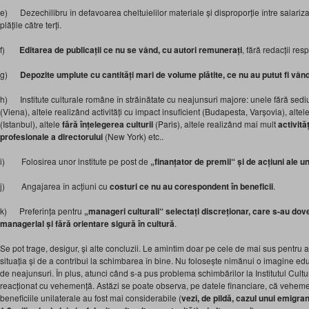
e) Dezechilibru în defavoarea cheltuielilor materiale și disproporție între salariza
plățile către terți.
f)
Editarea de publicații ce nu se vând, cu autori remunerați
, fără redacții re
g)
Depozite umplute cu cantități mari de volume plătite, ce nu au putut fi vân
h) Institute culturale române în străinătate cu neajunsuri majore: unele fără sediu 
(Viena), altele realizând activități cu impact insuficient (Budapesta, Varșovia), alt
(Istanbul), altele
fără înțelegerea culturii
(Paris), altele realizând mai mult
activită
profesionale a directorului
(New York) etc..
i) Folosirea unor institute pe post de
„finanțator de premii“ și de acțiuni ale un
j) Angajarea în acțiuni cu
costuri ce nu au corespondent în beneficii
.
k) Preferința pentru
„manageri culturali“ selectați discreționar, care s-au dove
managerial și fără orientare sigură
în cultură
.
Se pot trage, desigur, și alte concluzii. Le amintim doar pe cele de mai sus pentru a
situația și de a contribui la schimbarea în bine. Nu folosește nimănui o imagine edu
de neajunsuri. În plus, atunci când s-a pus problema schimbărilor la Institutul Cul
reacționat cu vehemență. Astăzi se poate observa, pe datele financiare, că vehemen
beneficiile unilaterale au fost mai considerabile (
vezi, de pildă, cazul unui emigra