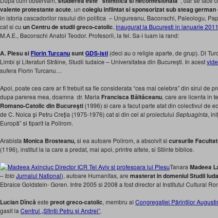
Dupa cum observam,
studierea este “stiintifica si neconfesionala”
, dar se face 
valente protestante acute
, un
colegiu infiintat si sponsorizat sub steag german
in istoria cascadorilor rasului din politica – Ungureanu, Baconschi, Paleologu, Pa
cat si cu
un Centru de studii greco-catolic
,
inaugurat la Bucuresti in ianuarie 201
M.A.E., Baconschi Anatol Teodor. Profesorii, la fel. Sa-i luam la rand:
A. Plesu si
Florin Turcanu
sunt
GDS-isti
(deci au o religie aparte, de grup). Dl Tu
Limbi și Literaturi Străine, Studii Iudaice – Universitatea din București. In acest
vid
sufera Florin Turcanu…
Apoi, poate cea care ar fi trebuit sa fie considerata “cea mai celebra” din sirul de 
dupa parerea mea, doamna dr. Maria
Francisca Băltăceanu
, care are licenta in 
Romano-Catolic din Bucureşti
(1996) si care a facut parte atat din colectivul de e
de C. Noica şi Petru Creţia (1975-1976) cat si din cel al proiectului
Septuaginta
, i
Europă” si tiparit la Polirom.
Arabista
Monica Brosteanu,
si ea autoare Polirom, a absolvit si
cursurile Facultati
(1196), institut la la care a predat, mai apoi, printre altele, si Stiinte biblice.
Tanara
Madeea La
–
foto
Jurnalul National
), autoare Humanitas, are
masterat in domeniul Studii Iud
Ebraice Goldstein- Goren. Intre 2005 si 2008 a fost director al Institutul Cultural Ro
Lucian Dîncă
este
preot greco-catolic
, membru al
Congregației Părinților Augusti
gasit la
Centrul „Sfinții Petru și Andrei”
.