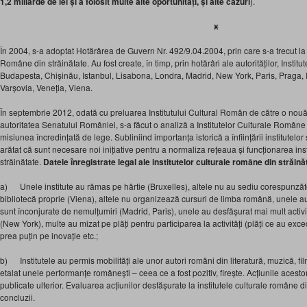
1,2 miliarde de lei și a folosit multe alte oportunități, și alte cazuri
).
ӿ
În 2004, s-a adoptat Hotărârea de Guvern Nr. 492/9.04.2004, prin care s-a trecut la î
Române din străinătate. Au fost create, în timp, prin hotărâri ale autorităților, Insti
Budapesta, Chișinău, Istanbul, Lisabona, Londra, Madrid, New York, Paris, Praga,
Varșovia, Veneția, Viena.
În septembrie 2012, odată cu preluarea Institutului Cultural Român de către o nou
autoritatea Senatului României, s-a făcut o analiză a Institutelor Culturale Române d
misiunea încredințată de lege. Subliniind importanța istorică a înființării institutelor 
arătat că sunt necesare noi inițiative pentru a normaliza rețeaua și funcționarea ins
străinătate.
Datele înregistrate legal ale institutelor culturale române din străină
a) Unele institute au rămas pe hârtie (Bruxelles), altele nu au sediu corespunzăt
bibliotecă proprie (Viena), altele nu organizează cursuri de limba română, unele au 
sunt înconjurate de nemulțumiri (Madrid, Paris), unele au desfășurat mai mult activit
(New York), multe au mizat pe plăți pentru participarea la activități (plăți ce au e
prea puțin pe inovație etc.;
b) Institutele au permis mobilități ale unor autori români din literatură, muzică, film,
etalat unele performanțe românești – ceea ce a fost pozitiv, firește. Acțiunile acestor i
publicate ulterior. Evaluarea acțiunilor desfășurate la institutele culturale române d
concluzii.