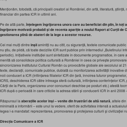
Menționăm, totodată, că principalii creatori ai României, din artă, literatură, știință,
financiar din partea ICR în ultimii ani.
Pe de altă parte,
înțelegem îngrijorarea unora care au beneficiat din plin, în toți a
îngrijorare motivată probabil și de recenta apariție a noului Raport al Curții de 
gestionarea plină de abateri de la lege a acestor resurse.
Cei mai mulți dintre
inșii
amintiți nu au citit, cu siguranță, textele comunicate public
nu știu, de pildă, că toate deciziile ICR sunt publice prin intermediul „Buletinului In
periodic). Inițiativele instituției sunt sintetizate în documente programatice, în care
menită să consolideze politica culturală a României în ceea ce privește promovarea
sincronizarea Institutului Cultural Român cu provocările globale ale secolului al 21
texte, declarații, comunicate publice, dublată cu monitorizarea activității inovative 
noii conduceri a ICR (înființarea filialelor ICR din țară, înnoirea tuturor programel
ICRS, deschiderea ICR către întreaga sferă culturală, înființarea conferințelor ICR, 
Cărții de la Paris, organizarea unor concursuri deschise pe posturi etc.) atestă tocma
ICR după o perioadă în care criticile la adresa stării și conducerii ICR în anii 2008 
Răspunsul la
aberațiile acelor inși – venite din frustrări de altă natură
, altele di
minimală a informării – este unul la vedere, oferit de activitatea intensă a actualul
legea l-a mandatat: reprezentarea, promovarea şi protejarea culturii şi civilizaţiei naţ
Direcția Comunicare a ICR