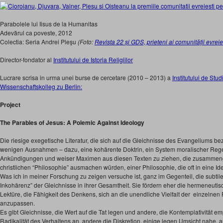
Parabolele lui Iisus de la Humanitas
Adevărul ca poveste, 2012
Colectia: Seria Andrei Pleşu
(Foto:
Revista 22 și GDS, prieteni ai comunității evreie
Director-fondator al
Institutului de Istoria Religiilor
Lucrare scrisa in urma unei burse de cercetare (2010 – 2013) a
Institutului de Stu
Wissenschaftskolleg zu Berlin:
Project
The Parables of Jesus: A Polemic Against Ideology
Die riesige exegetische Literatur, die sich auf die Gleichnisse des Evangeliums bez
wenigen Ausnahmen – dazu, eine kohärente Doktrin, ein System moralischer Rege
Ankündigungen und weiser Maximen aus diesen Texten zu ziehen, die zusamme
christlichen “Philosophie” ausmachen würden, einer Philosophie, die oft in eine I
Was ich in meiner Forschung zu zeigen versuche ist, ganz im Gegenteil, die subtil
Inkohärenz” der Gleichnisse in ihrer Gesamtheit. Sie fördern eher die hermeneutische
Lektüre, die Fähigkeit des Denkens, sich an die unendliche Vielfalt der einzelne
anzupassen.
Es gibt Gleichnisse, die Wert auf die Tat legen und andere, die Kontemplativität e
Radikalität des Verhaltens an, andere die Diskretion, einige legen Umsicht nahe, 