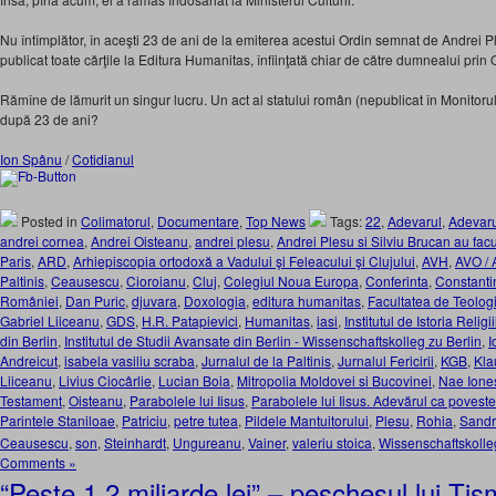
Nu întîmplător, în aceşti 23 de ani de la emiterea acestui Ordin semnat de Andrei Ple
publicat toate cărţile la Editura Humanitas, înfiinţată chiar de către dumnealui prin
Rămîne de lămurit un singur lucru. Un act al statului român (nepublicat în Monitorul O
după 23 de ani?
Ion Spânu
/
Cotidianul
Posted in
Colimatorul
,
Documentare
,
Top News
Tags:
22
,
Adevarul
,
Adevaru
andrei cornea
,
Andrei Oisteanu
,
andrei plesu
,
Andrei Plesu si Silviu Brucan au facu
Paris
,
ARD
,
Arhiepiscopia ortodoxă a Vadului şi Feleacului şi Clujului
,
AVH
,
AVO /
Paltinis
,
Ceausescu
,
Cioroianu
,
Cluj
,
Colegiul Noua Europa
,
Conferinta
,
Constanti
României
,
Dan Puric
,
djuvara
,
Doxologia
,
editura humanitas
,
Facultatea de Teolog
Gabriel Liiceanu
,
GDS
,
H.R. Patapievici
,
Humanitas
,
iasi
,
Institutul de Istoria Religii
din Berlin
,
Institutul de Studii Avansate din Berlin - Wissenschaftskolleg zu Berlin
,
I
Andreicut
,
isabela vasiliu scraba
,
Jurnalul de la Paltinis
,
Jurnalul Fericirii
,
KGB
,
Kla
Liiceanu
,
Livius Ciocârlie
,
Lucian Boia
,
Mitropolia Moldovei si Bucovinei
,
Nae Ione
Testament
,
Oisteanu
,
Parabolele lui Iisus
,
Parabolele lui Iisus. Adevărul ca poveste
Parintele Staniloae
,
Patriciu
,
petre tutea
,
Pildele Mantuitorului
,
Plesu
,
Rohia
,
Sandr
Ceausescu
,
son
,
Steinhardt
,
Ungureanu
,
Vainer
,
valeriu stoica
,
Wissenschaftskolle
Comments »
“Peste 1,2 miliarde lei” – peschesul lui Ti