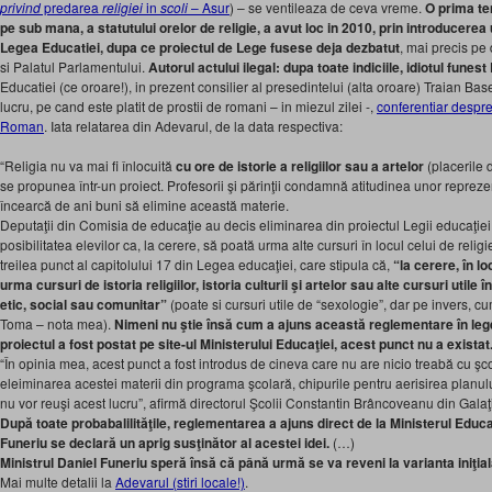
privind
predarea
religiei
in
scoli
– Asur
) – se ventileaza de ceva vreme.
O prima te
pe sub mana, a statutului orelor de religie, a avut loc in 2010, prin introducerea 
Legea Educatiei, dupa ce proiectul de Lege fusese deja dezbatut
, mai precis pe
si Palatul Parlamentului.
Autorul actului ilegal: dupa toate indiciile, idiotul funes
Educatiei (ce oroare!), in prezent consilier al presedintelui (alta oroare) Traian Ba
lucru, pe cand este platit de prostii de romani – in miezul zilei -,
conferentiar despre
Roman
. Iata relatarea din Adevarul, de la data respectiva:
“Religia nu va mai fi înlocuită
cu ore de istorie a religiilor sau a artelor
(placerile 
se propunea într-un proiect. Profesorii şi părinţii condamnă atitudinea unor reprezen
încearcă de ani buni să elimine această materie.
Deputaţii din Comisia de educaţie au decis eliminarea din proiectul Legii educaţie
posibilitatea elevilor ca, la cerere, să poată urma alte cursuri în locul celui de reli
treilea punct al capitolului 17 din Legea educaţiei, care stipula că,
“la cerere, în loc
urma cursuri de istoria religiilor, istoria culturii şi artelor sau alte cursuri uti
etic, social sau comunitar”
(poate si cursuri utile de “sexologie”, dar pe invers, 
Toma – nota mea).
Nimeni nu ştie însă cum a ajuns această reglementare în leg
proiectul a fost postat pe site-ul Ministerului Educaţiei, acest punct nu a existat
“În opinia mea, acest punct a fost introdus de cineva care nu are nicio treabă cu şc
eleiminarea acestei materii din programa şcolară, chipurile pentru aerisirea planul
nu vor reuşi acest lucru”, afirmă directorul Şcolii Constantin Brâncoveanu din Galaţ
După toate probabalilităţile, reglementarea a ajuns direct de la Ministerul Educaţ
Funeriu se declară un aprig susţinător al acestei idei.
(…)
Ministrul Daniel Funeriu speră însă că până urmă se va reveni la varianta iniţia
Mai multe detalii la
Adevarul (stiri locale!)
.