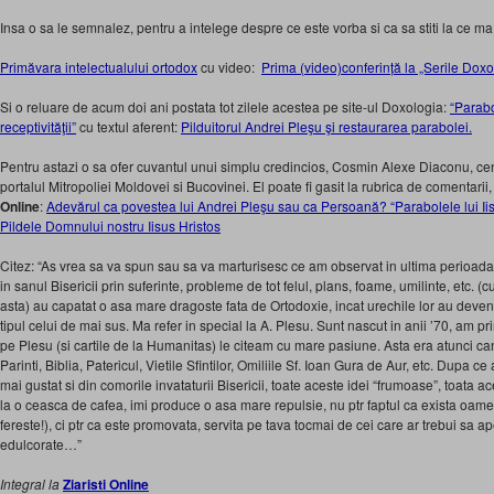
Insa o sa le semnalez, pentru a intelege despre ce este vorba si ca sa stiti la ce ma vo
Primăvara intelectualului ortodox
cu video:
Prima (video)conferință la „Serile Doxo
Si o reluare de acum doi ani postata tot zilele acestea pe site-ul Doxologia:
“Parabo
receptivităţii”
cu textul aferent:
Pilduitorul Andrei Pleşu şi restaurarea parabolei.
Pentru astazi o sa ofer cuvantul unui simplu credincios, Cosmin Alexe Diaconu,
cen
portalul Mitropoliei Moldovei si Bucovinei. El poate fi gasit la rubrica de comentarii
Online
:
Adevărul ca povestea lui Andrei Pleşu sau ca Persoană? “Parabolele lui Ii
Pildele Domnului nostru Iisus Hristos
Citez: “As vrea sa va spun sau sa va marturisesc ce am observat in ultima perioada. 
in sanul Bisericii prin suferinte, probleme de tot felul, plans, foame, umilinte, etc
asta) au capatat o asa mare dragoste fata de Ortodoxie, incat urechile lor au deveni
tipul celui de mai sus. Ma refer in special la A. Plesu. Sunt nascut in anii ’70, am p
pe Plesu (si cartile de la Humanitas) le citeam cu mare pasiune. Asta era atunci c
Parinti, Biblia, Patericul, Vietile Sfintilor, Omiliile Sf. Ioan Gura de Aur, etc. Dupa c
mai gustat si din comorile invataturii Bisericii, toate aceste idei “frumoase”, toata
la o ceasca de cafea, imi produce o asa mare repulsie, nu ptr faptul ca exista oa
fereste!), ci ptr ca este promovata, servita pe tava tocmai de cei care ar trebui sa ap
edulcorate…”
Integral la
Ziaristi Online