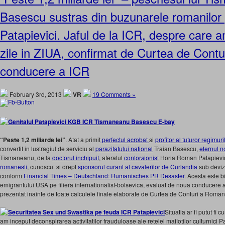
Basescu sustras din buzunarele romanilor p
Patapievici. Jaful de la ICR, despre care a
zile in ZIUA, confirmat de Curtea de Contu
conducere a ICR
February 3rd, 2013
VR
19 Comments »
“Peste 1,2 miliarde lei”
. Atat a primit
perfectul acrobat
si
profitor al tuturor regimuri
convertit in lustragiul de serviciu al
parazitatului national
Traian Basescu,
eternul n
Tismaneanu, de la
doctorul inchipuit
, aferatul
contor
s
ionist
Horia Roman Patapievic
romanesti
, cunoscut si drept
sponsorul curant al cavalerilor de Curlandia
sub devi
conform
Financial Times – Deutschland: Rumanisches PR Desaster
. Acesta este bi
emigrantului USA pe filiera internationalist-bolsevica, evaluat de noua conducere a
prezentat inainte de toate calculele finale elaborate de Curtea de Conturi a Romani
Situatia ar fi putut fi
am inceput deconspirarea activitatilor frauduloase ale retelei mafiotilor culturnici