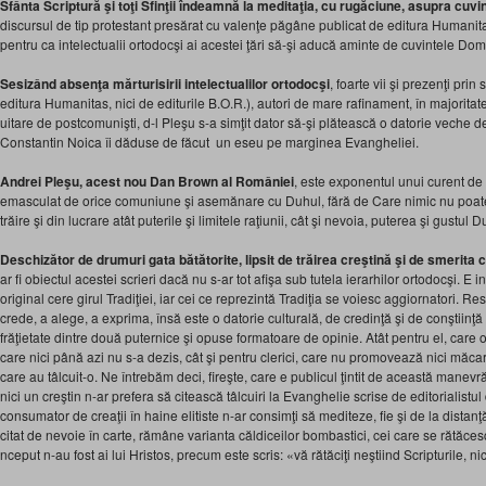
Sfânta Scriptură şi toţi Sfinţii îndeamnă la meditaţia, cu rugăciune, asupra cuvin
discursul de tip protestant presărat cu valenţe păgâne publicat de editura Humani
pentru ca intelectualii ortodocşi ai acestei ţări să-şi aducă aminte de cuvintele Dom
Sesizând absenţa mărturisirii intelectualilor ortodocşi
, foarte vii şi prezenţi prin
editura Humanitas, nici de editurile B.O.R.), autori de mare rafinament, în majoritate
uitare de postcomunişti, d-l Pleşu s-a simţit dator să-şi plătească o datorie veche d
Constantin Noica îi dăduse de făcut un eseu pe marginea Evangheliei.
Andrei Pleşu, acest nou Dan Brown al României
, este exponentul unui curent de
emasculat de orice comuniune şi asemănare cu Duhul, fără de Care nimic nu poate
trăire şi din lucrare atât puterile şi limitele raţiunii, cât şi nevoia, puterea şi gustul D
Deschizător de drumuri gata bătătorite, lipsit de trăirea creştină şi de smerita 
ar fi obiectul acestei scrieri dacă nu s-ar tot afişa sub tutela ierarhilor ortodocşi. E
original cere girul Tradiţiei, iar cei ce reprezintă Tradiţia se voiesc aggiornatori. R
crede, a alege, a exprima, însă este o datorie culturală, de credinţă şi de conştiin
frăţietate dintre două puternice şi opuse formatoare de opinie. Atât pentru el, care o 
care nici până azi nu s-a dezis, cât şi pentru clerici, care nu promovează nici măcar
care au tâlcuit-o. Ne întrebăm deci, fireşte, care e publicul ţintit de această manevr
nici un creştin n-ar prefera să citească tâlcuiri la Evanghelie scrise de editorialistul
consumator de creaţii în haine elitiste n-ar consimţi să mediteze, fie şi de la distanţă
citat de nevoie în carte, rămâne varianta căldiceilor bombastici, cei care se rătăces
nceput n-au fost ai lui Hristos, precum este scris: «vă rătăciţi neştiind Scripturile, 