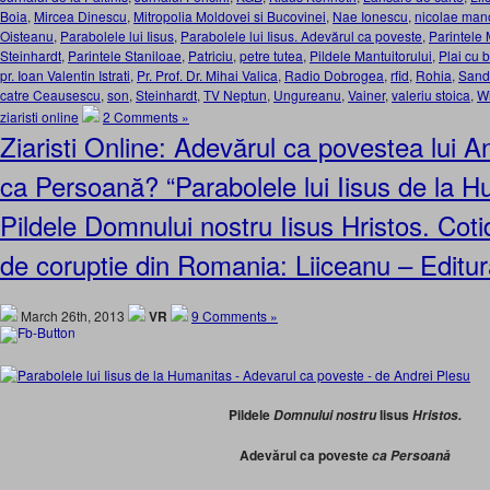
Boia
,
Mircea Dinescu
,
Mitropolia Moldovei si Bucovinei
,
Nae Ionescu
,
nicolae man
Oisteanu
,
Parabolele lui Iisus
,
Parabolele lui Iisus. Adevărul ca poveste
,
Parintele 
Steinhardt
,
Parintele Staniloae
,
Patriciu
,
petre tutea
,
Pildele Mantuitorului
,
Plai cu b
pr. Ioan Valentin Istrati
,
Pr. Prof. Dr. Mihai Valica
,
Radio Dobrogea
,
rfid
,
Rohia
,
Sand
catre Ceausescu
,
son
,
Steinhardt
,
TV Neptun
,
Ungureanu
,
Vainer
,
valeriu stoica
,
Wi
ziaristi online
2 Comments »
Ziaristi Online: Adevărul ca povestea lui A
ca Persoană? “Parabolele lui Iisus de la H
Pildele Domnului nostru Iisus Hristos. Coti
de coruptie din Romania: Liiceanu – Editur
March 26th, 2013
VR
9 Comments »
Pildele
Iisus
Domnului nostru
Hristos.
Adevărul ca poveste
ca Persoană