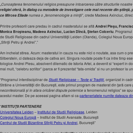
„
Cunoaşterea fenomenului religios presupune întoarcerea către structurile noastre
religiei oferă, în dialog cu metodele de investigare cele mai recente din ştiinţă,
numea o „fenomenologie a minţii
”, crede Madeea Axinciuc, direc
ce Mircea Eliade
Printre profesorii care predau în cadrul masteratului se află
Andrei Pleşu, Francis
Monica Broşteanu, Madeea Axinciuc, Lucian Dîncă, Ştefan Colceriu
. Programul a
de Studii Religioase din cadrul Universităţii Leiden (Olanda), Colegiul Noua Europă
„Sfinţii Petru şi Andrei”.”
Am incheiat stirea. Acum: masteratul in cauza nu este nici o noutate, asa cum o prez
Silberstein
, ci dateaza deja de cativa ani. Singura noutate poate fi ca intre timp eseis
tologice Andrei Plesu, absolvent dilematic de Istoria Artei, a devenit si “expert in 
mai mult, “celebru scriitor” (parca ar fi prezentat “tata-omida” si nu un profesor la un
“Programul interdisciplinar de
Studii Religioase – Texte şi Tradiţii
, organizat în cadr
Străine a Universităţii din Bucureşti, este primul program de masterat din ţară car
neconfesională și în afara oricărei dispute polemice
a fenomenului religios” se sp
acestui master. De pe aceeasi pagina aflam si ca
parteneriatele numite dateaza di
“
INSTITUŢII PARTENERE
Universitatea Leiden
–
Institutul de Studii Religioase
, Leiden
Colegiul Noua Europă
– Institut de Studii Avansate, Bucureşti
Centrul de Studii Bizantine Sfinţii Petru şi Andrei
, Bucureşti”