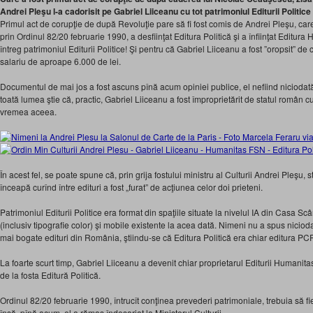
Andrei Pleşu l-a cadorisit pe Gabriel Liiceanu cu tot patrimoniul Editurii Politice
Primul act de corupţie de după Revoluţie pare să fi fost comis de Andrei Pleşu, care, 
prin Ordinul 82/20 februarie 1990, a desfiinţat Editura Politică şi a înfiinţat Editura 
întreg patrimoniul Editurii Politice! Şi pentru că Gabriel Liiceanu a fost ”oropsit” de 
salariu de aproape 6.000 de lei.
Documentul de mai jos a fost ascuns pînă acum opiniei publice, el nefiind niciodată 
toată lumea ştie că, practic, Gabriel Liiceanu a fost împroprietărit de statul român c
vremea aceea.
În acest fel, se poate spune că, prin grija fostului ministru al Culturii Andrei Pleşu, 
înceapă curînd între edituri a fost „furat” de acţiunea celor doi prieteni.
Patrimoniul Editurii Politice era format din spaţiile situate la nivelul IA din Casa Scâ
(inclusiv tipografie color) şi mobile existente la acea dată. Nimeni nu a spus niciodat
mai bogate edituri din România, ştiindu-se că Editura Politică era chiar editura PC
La foarte scurt timp, Gabriel Liiceanu a devenit chiar proprietarul Editurii Humanitas,
de la fosta Editură Politică.
Ordinul 82/20 februarie 1990, întrucît conţinea prevederi patrimoniale, trebuia să fie
însă, pînă acum, el a rămas îndosariat la Ministerul Culturii.