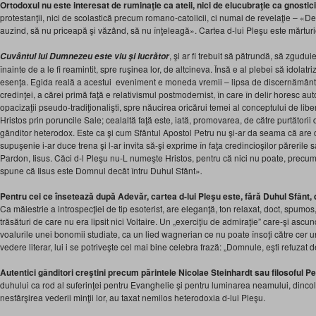
Ortodoxul nu este interesat de ruminaţie ca ateii, nici de elucubraţie ca gnostici
protestanţii, nici de scolastică precum romano-catolicii, ci numai de revelaţie – «De 
auzind, să nu priceapă şi văzând, să nu înţeleagă». Cartea d-lui Pleşu este mărturi
, şi ar fi trebuit să pătrundă, să zgudui
Cuvântul lui Dumnezeu este viu şi lucrător
înainte de a le fi reamintit, spre ruşinea lor, de altcineva. Însă e al plebei să idolat
esenţa. Egida reală a acestui eveniment e moneda vremii – lipsa de discernământ,
credinţei, a cărei primă faţă e relativismul postmodernist, în care în delir horesc aut
opacizaţii pseudo-tradiţionalişti, spre năucirea oricărui temei al conceptului de li
Hristos prin poruncile Sale; cealaltă faţă este, iată, promovarea, de către purtătorii d
gânditor heterodox. Este ca şi cum Sfântul Apostol Petru nu şi-ar da seama că are
supuşenie i-ar duce trena şi l-ar invita să-şi exprime în faţa credincioşilor părerile
Pardon, Iisus. Căci d-l Pleşu nu-L numeşte Hristos, pentru că nici nu poate, precum
spune că Iisus este Domnul decât întru Duhul Sfânt»
.
Pentru cei ce însetează după Adevăr, cartea d-lui Pleşu este, fără Duhul Sfânt, d
Ca măiestrie a introspecţiei de tip esoterist, are eleganţă, ton relaxat, doct, spumos, 
trăsături de care nu era lipsit nici Voltaire. Un „exerciţiu de admiraţie” care-şi ascu
voalurile unei bonomii studiate, ca un lied wagnerian ce nu poate însoţi către cer u
vedere literar, lui i se potriveşte cel mai bine celebra frază: „Domnule, eşti refuzat de
Autentici gânditori creştini precum părintele Nicolae Steinhardt
sau filosoful P
duhului ca rod al suferinţei pentru Evanghelie şi pentru luminarea neamului, dincol
nesfârşirea vederii minţii lor, au taxat nemilos heterodoxia d-lui Pleşu.