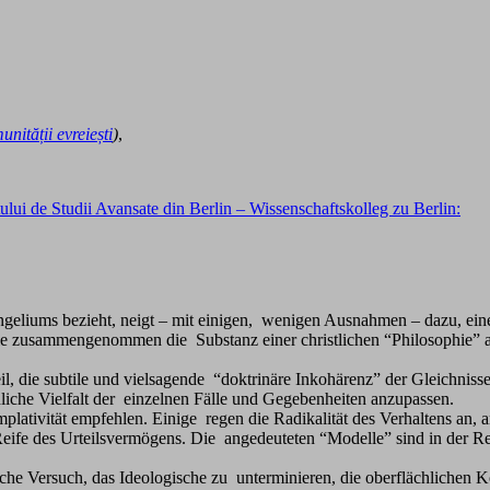
nității evreiești
)
,
utului de Studii Avansate din Berlin – Wissenschaftskolleg zu Berlin:
Evangeliums bezieht, neigt – mit einigen, wenigen Ausnahmen – dazu, ei
 zusammengenommen die Substanz einer christlichen “Philosophie” aus
, die subtile und vielsagende “doktrinäre Inkohärenz” der Gleichnisse 
ndliche Vielfalt der einzelnen Fälle und Gegebenheiten anzupassen.
mplativität empfehlen. Einige regen die Radikalität des Verhaltens an,
Reife des Urteilsvermögens. Die angedeuteten “Modelle” sind in der R
ische Versuch, das Ideologische zu unterminieren, die oberflächlichen