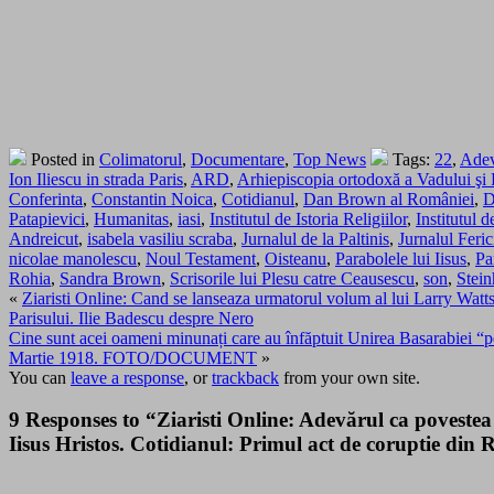
Posted in
Colimatorul
,
Documentare
,
Top News
Tags:
22
,
Adev
Ion Iliescu in strada Paris
,
ARD
,
Arhiepiscopia ortodoxă a Vadului şi F
Conferinta
,
Constantin Noica
,
Cotidianul
,
Dan Brown al României
,
D
Patapievici
,
Humanitas
,
iasi
,
Institutul de Istoria Religiilor
,
Institutul 
Andreicut
,
isabela vasiliu scraba
,
Jurnalul de la Paltinis
,
Jurnalul Ferici
nicolae manolescu
,
Noul Testament
,
Oisteanu
,
Parabolele lui Iisus
,
Pa
Rohia
,
Sandra Brown
,
Scrisorile lui Plesu catre Ceausescu
,
son
,
Stein
«
Ziaristi Online: Cand se lanseaza urmatorul volum al lui Larry Watt
Parisului. Ilie Badescu despre Nero
Cine sunt acei oameni minunați care au înfăptuit Unirea Basarabiei “
Martie 1918. FOTO/DOCUMENT
»
You can
leave a response
, or
trackback
from your own site.
9 Responses to “Ziaristi Online: Adevărul ca poveste
Iisus Hristos. Cotidianul: Primul act de coruptie di