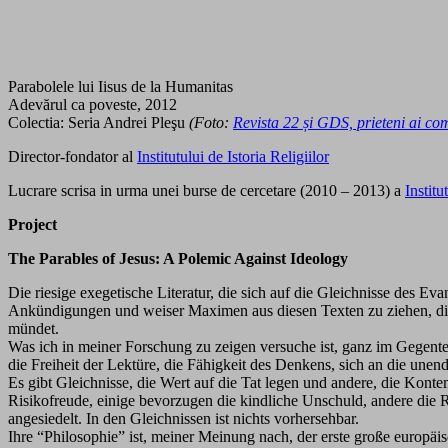
Parabolele lui Iisus de la Humanitas
Adevărul ca poveste, 2012
Colectia: Seria Andrei Pleşu
(Foto:
Revista 22 și GDS, prieteni ai comu
Director-fondator al
Institutului de Istoria Religiilor
Lucrare scrisa in urma unei burse de cercetare (2010 – 2013) a
Instit
Project
The Parables of Jesus: A Polemic Against Ideology
Die riesige exegetische Literatur, die sich auf die Gleichnisse des 
Ankündigungen und weiser Maximen aus diesen Texten zu ziehen, die
mündet.
Was ich in meiner Forschung zu zeigen versuche ist, ganz im Gegenteil
die Freiheit der Lektüre, die Fähigkeit des Denkens, sich an die une
Es gibt Gleichnisse, die Wert auf die Tat legen und andere, die Konte
Risikofreude, einige bevorzugen die kindliche Unschuld, andere die 
angesiedelt. In den Gleichnissen ist nichts vorhersehbar.
Ihre “Philosophie” ist, meiner Meinung nach, der erste große europä