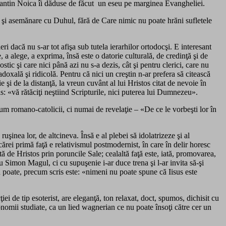
nstantin Noica îi dăduse de făcut un eseu pe marginea Evangheliei.
şi asemănare cu Duhul, fără de Care nimic nu poate hrăni sufletele
eri dacă nu s-ar tot afişa sub tutela ierarhilor ortodocşi. E interesant
, a alege, a exprima, însă este o datorie culturală, de credinţă şi de
tic şi care nici până azi nu s-a dezis, cât şi pentru clerici, care nu
doxală şi ridicolă. Pentru că nici un creştin n-ar prefera să citească
e şi de la distanţă, la vreun cuvânt al lui Hristos citat de nevoie în
is: «vă rătăciţi neştiind Scripturile, nici puterea lui Dumnezeu».
ecum romano-catolicii, ci numai de revelaţie – «De ce le vorbeşti lor în
 ruşinea lor, de altcineva. Însă e al plebei să idolatrizeze şi al
rei primă faţă e relativismul postmodernist, în care în delir horesc
tă de Hristos prin poruncile Sale; cealaltă faţă este, iată, promovarea,
u Simon Magul, ci cu supuşenie i-ar duce trena şi l-ar invita să-şi
u poate, precum scris este: «nimeni nu poate spune că Iisus este
ţiei de tip esoterist, are eleganţă, ton relaxat, doct, spumos, dichisit cu
bonomii studiate, ca un lied wagnerian ce nu poate însoţi către cer un