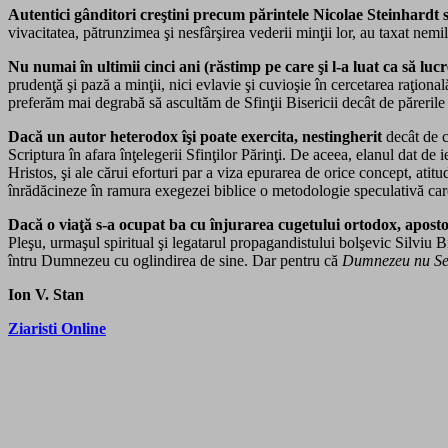
Autentici gânditori creştini precum părintele Nicolae Steinhardt
vivacitatea, pătrunzimea şi nesfârşirea vederii minţii lor, au taxat nemi
Nu numai în ultimii cinci ani (răstimp pe care şi l-a luat ca să luc
prudenţă şi pază a minţii, nici evlavie şi cuvioşie în cercetarea raţiona
preferăm mai degrabă să ascultăm de Sfinţii Bisericii decât de părerile 
Dacă un autor heterodox îşi poate exercita, nestingherit
decât de co
Scriptura în afara înţelegerii Sfinţilor Părinţi. De aceea, elanul dat d
Hristos, şi ale cărui eforturi par a viza epurarea de orice concept, atit
înrădăcineze în ramura exegezei biblice o metodologie speculativă care 
Dacă o viaţă s-a ocupat ba cu înjurarea cugetului ortodox, apostoli
Pleşu, urmaşul spiritual şi legatarul propagandistului bolşevic Silviu Br
întru Dumnezeu cu oglindirea de sine. Dar pentru că
Dumnezeu nu Se 
Ion V. Stan
Ziaristi Online