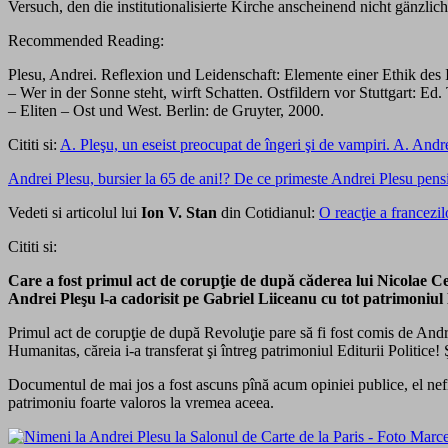
Versuch, den die institutionalisierte Kirche anscheinend nicht gänzlich
Recommended Reading:
Plesu, Andrei. Reflexion und Leidenschaft: Elemente einer Ethik des 
– Wer in der Sonne steht, wirft Schatten. Ostfildern vor Stuttgart: Ed.
– Eliten – Ost und West. Berlin: de Gruyter, 2000.
Cititi si:
A. Pleşu, un eseist preocupat de îngeri şi de vampiri. A. And
Andrei Plesu, bursier la 65 de ani!? De ce primeste Andrei Plesu pensi
Vedeti si articolul lui
Ion V. Stan
din Cotidianul:
O reacţie a francezil
Cititi si:
Care a fost primul act de corupţie de după căderea lui Nicolae Ce
Andrei Pleşu l-a cadorisit pe Gabriel Liiceanu cu tot patrimoniul E
Primul act de corupţie de după Revoluţie pare să fi fost comis de Andrei 
Humanitas, căreia i-a transferat şi întreg patrimoniul Editurii Politice!
Documentul de mai jos a fost ascuns pînă acum opiniei publice, el nefii
patrimoniu foarte valoros la vremea aceea.