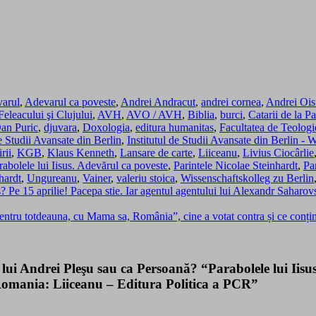
arul
,
Adevarul ca poveste
,
Andrei Andracut
,
andrei cornea
,
Andrei Ois
eleacului şi Clujului
,
AVH
,
AVO / AVH
,
Biblia
,
burci
,
Catarii de la Pa
an Puric
,
djuvara
,
Doxologia
,
editura humanitas
,
Facultatea de Teolog
de Studii Avansate din Berlin
,
Institutul de Studii Avansate din Berlin - 
rii
,
KGB
,
Klaus Kenneth
,
Lansare de carte
,
Liiceanu
,
Livius Ciocârlie
rabolele lui Iisus. Adevărul ca poveste
,
Parintele Nicolae Steinhardt
,
Pa
hardt
,
Ungureanu
,
Vainer
,
valeriu stoica
,
Wissenschaftskolleg zu Berlin
s? Pe 15 aprilie! Pacepa stie. Iar agentul agentului lui Alexandr Sahar
pentru totdeauna, cu Mama sa, România”, cine a votat contra și ce conț
a lui Andrei Pleşu sau ca Persoană? “Parabolele lui Ii
n Romania: Liiceanu – Editura Politica a PCR”