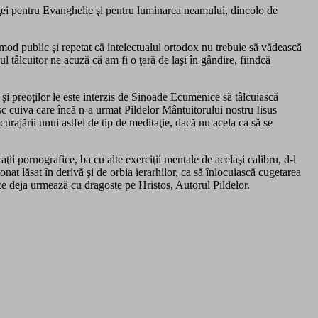
nţei pentru Evanghelie şi pentru luminarea neamului, dincolo de
od public şi repetat că intelectualul ortodox nu trebuie să vădească
l tâlcuitor ne acuză că am fi o ţară de laşi în gândire, fiindcă
r şi preoţilor le este interzis de Sinoade Ecumenice să tâlcuiască
esc cuiva care încă n-a urmat Pildelor Mântuitorului nostru Iisus
curajării unui astfel de tip de meditaţie, dacă nu acela ca să se
ţii pornografice, ba cu alte exerciţii mentale de acelaşi calibru, d-l
nat lăsat în derivă şi de orbia ierarhilor, ca să înlocuiască cugetarea
e deja urmează cu dragoste pe Hristos, Autorul Pildelor.