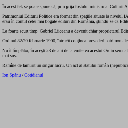
În acest fel, se poate spune că, prin grija fostului ministru al Culturii 
Patrimoniul Editurii Politice era format din spaţiile situate la nivelul 
erau în contul celei mai bogate edituri din România, ştiindu-se că Edit
La foarte scurt timp, Gabriel Liiceanu a devenit chiar proprietarul Edit
Ordinul 82/20 februarie 1990, întrucît conţinea prevederi patrimoniale, 
Nu întîmplător, în aceşti 23 de ani de la emiterea acestui Ordin semnat 
mai sus.
Rămîne de lămurit un singur lucru. Un act al statului român (nepublicat
Ion Spânu
/
Cotidianul