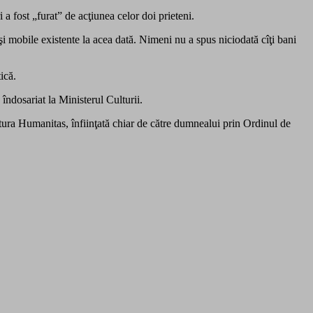
i a fost „furat” de acţiunea celor doi prieteni.
 şi mobile existente la acea dată. Nimeni nu a spus niciodată cîţi bani
ică.
îndosariat la Ministerul Culturii.
ditura Humanitas, înfiinţată chiar de către dumnealui prin Ordinul de