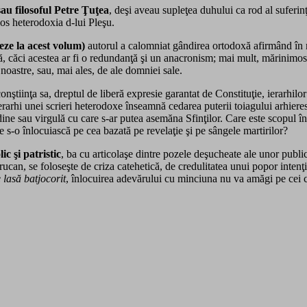
sau filosoful Petre Ţuţea
, deşi aveau supleţea duhului ca rod al suferi
los heterodoxia d-lui Pleşu.
reze la acest volum)
autorul a calomniat gândirea ortodoxă afirmând în m
lă, căci acestea ar fi o redundanţă şi un anacronism; mai mult, mărinimosu
noastre, sau, mai ales, de ale domniei sale.
nştiinţa sa, dreptul de liberă expresie garantat de Constituţie, ierarhilo
e ierarhi unei scrieri heterodoxe înseamnă cedarea puterii toiagului arhier
udine sau virgulă cu care s-ar putea asemăna Sfinţilor. Care este scopul în
s-o înlocuiască pe cea bazată pe revelaţie şi pe sângele martirilor?
c şi patristic
, ba cu articolaşe dintre pozele deşucheate ale unor publica
ucan, se foloseşte de criza catehetică, de credulitatea unui popor intenţio
lasă batjocorit
, înlocuirea adevărului cu minciuna nu va amăgi pe cei c