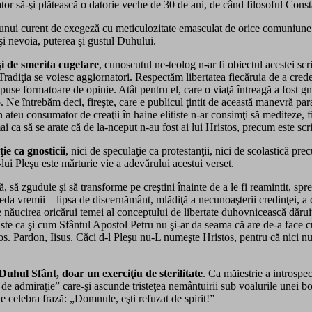
 dator să-şi plătească o datorie veche de 30 de ani, de când filosoful Co
 unui curent de exegeză cu meticulozitate emasculat de orice comuniune 
t şi nevoia, puterea şi gustul Duhului.
şi de smerita cugetare
, cunoscutul ne-teolog n-ar fi obiectul acestei scri
 Tradiţia se voiesc aggiornatori. Respectăm libertatea fiecăruia de a crede
use formatoare de opinie. Atât pentru el, care o viaţă întreagă a fost gnos
 Ne întrebăm deci, fireşte, care e publicul ţintit de această manevră para
un ateu consumator de creaţii în haine elitiste n-ar consimţi să mediteze, fi
i ca să se arate că de la-nceput n-au fost ai lui Hristos, precum este scr
ie ca gnosticii
, nici de speculaţie ca protestanţii, nici de scolastică pr
ui Pleşu este mărturie vie a adevărului acestui verset.
dă, să zguduie şi să transforme pe creştini înainte de a le fi reamintit, spre
a vremii – lipsa de discernământ, mlădiţă a necunoaşterii credinţei, a că
re năucirea oricărui temei al conceptului de libertate duhovnicească dărui
 Este ca şi cum Sfântul Apostol Petru nu şi-ar da seama că are de-a face c
tos. Pardon, Iisus. Căci d-l Pleşu nu-L numeşte Hristos, pentru că nici n
Duhul Sfânt, doar un exerciţiu de sterilitate
. Ca măiestrie a introspec
ţiu de admiraţie” care-şi ascunde tristeţea nemântuirii sub voalurile unei 
ne celebra frază: „Domnule, eşti refuzat de spirit!”