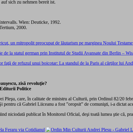
 auf sich zu nehmen bereit ist.
Intervalls. Wien: Deuticke, 1992.
 Tertium, 2000.
reicuţ, un mitropolit preocupat de lăutarism pe marginea Noului Testame
e de la statul german prin Institutul de Studii Avansate din Berlin – Wi
or faţă de refuzul unui boicotar: La standul de la Paris al cărţilor lui An
auşescu, zisă revoluţie?
diturii Politice
Pleşu, care, în calitate de ministru al Culturii, prin Ordinul 82/20 februa
 Şi pentru că Gabriel Liiceanu a fost ”oropsit” de comunişti, i-a dictat ac
nd niciodată publicat în Monitorul Oficial, deşi toată lumea ştie că, pra