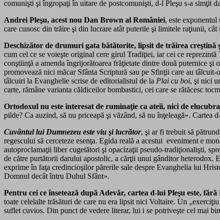
comunişti şi îngropaţi în uitare de postcomunişti, d-l Pleşu s-a simţit
Andrei Pleşu, acest nou Dan Brown al României
, este exponentul
care cunosc din trăire şi din lucrare atât puterile şi limitele raţiunii, câ
Deschizător de drumuri gata bătătorite, lipsit de trăirea creştină 
cum cel ce se voieşte original cere girul Tradiţiei, iar cei ce reprezintă
conştiinţă a amenda îngrijorătoarea frăţietate dintre două puternice şi op
promovează nici măcar Sfânta Scriptură sau pe Sfinţii care au tâlcuit-o.
tâlcuiri la Evanghelie scrise de editorialistul de la
Plai cu boi
, şi nici 
carte, rămâne varianta căldiceilor bombastici, cei care se rătăcesc tocma
Ortodoxul nu este interesat de ruminaţie ca ateii, nici de elucubraţ
pilde? Ca auzind, să nu priceapă şi văzând, să nu înţeleagă». Cartea d-l
Cuvântul lui Dumnezeu este viu şi lucrător
, şi ar fi trebuit să pătrun
regescului să cerceteze esenţa. Egida reală a acestui eveniment e moned
autoproclamaţii liber cugetători şi opacizaţii pseudo-tradiţionalişti, sp
de către purtătorii darului apostolic, a cărţii unui gânditor heterodox.
exprime în faţa credincioşilor părerile sale despre Evanghelia lui Hris
Domnul decât întru Duhul Sfânt»
.
Pentru cei ce însetează după Adevăr, cartea d-lui Pleşu este, fără 
toate celelalte trăsături de care nu era lipsit nici Voltaire. Un „exerci
suflet cuvios. Din punct de vedere literar, lui i se potriveşte cel mai bi