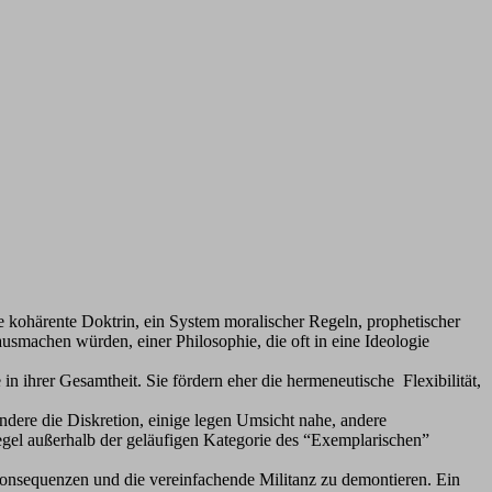
ne kohärente Doktrin, ein System moralischer Regeln, prophetischer
machen würden, einer Philosophie, die oft in eine Ideologie
in ihrer Gesamtheit. Sie fördern eher die hermeneutische Flexibilität,
 andere die Diskretion, einige legen Umsicht nahe, andere
egel außerhalb der geläufigen Kategorie des “Exemplarischen”
 Konsequenzen und die vereinfachende Militanz zu demontieren. Ein