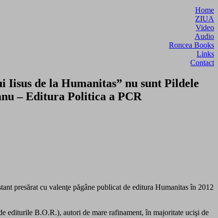
Home
ZIUA
Video
Audio
Roncea Books
Links
Contact
i Iisus de la Humanitas” nu sunt Pildele
anu – Editura Politica a PCR
estant presărat cu valenţe păgâne publicat de editura Humanitas în 2012
 de editurile B.O.R.), autori de mare rafinament, în majoritate ucişi de