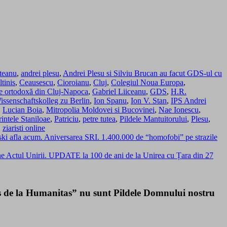
teanu
,
andrei plesu
,
Andrei Plesu si Silviu Brucan au facut GDS-ul cu
ltinis
,
Ceausescu
,
Cioroianu
,
Cluj
,
Colegiul Noua Europa
,
ie ortodoxă din Cluj-Napoca
,
Gabriel Liiceanu
,
GDS
,
H.R.
Wissenschaftskolleg zu Berlin
,
Ion Spanu
,
Ion V. Stan
,
IPS Andrei
,
Lucian Boia
,
Mitropolia Moldovei si Bucovinei
,
Nae Ionescu
,
rintele Staniloae
,
Patriciu
,
petre tutea
,
Pildele Mantuitorului
,
Plesu
,
,
ziaristi online
ovski afla acum. Aniversarea SRI. 1.400.000 de “homofobi” pe strazile
ine Actul Unirii. UPDATE la 100 de ani de la Unirea cu Țara din 27
sus de la Humanitas” nu sunt Pildele Domnului nostru