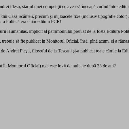
Andrei Pleşu, startul unei competiţii ce avea să înceapă curînd între editur
IA din Casa Scânteii, precum şi mijloacele fixe (inclusiv tipografie color)
ura Politică era chiar editura PCR!
urii Humanitas, implicit al patrimoniului preluat de la fosta Editură Polit
trebuia să fie publicat în Monitorul Oficial, însă, pînă acum, el a rămas 
de Andrei Pleşu, filosoful de la Tescani şi-a publicat toate cărţile la E
 în Monitorul Oficial) mai este lovit de nulitate după 23 de ani?