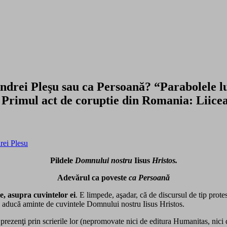
Andrei Pleşu sau ca Persoană? “Parabolele lu
: Primul act de coruptie din Romania: Liice
Pildele
Domnului nostru
Iisus
Hristos.
Adevărul ca poveste
ca Persoană
e, asupra cuvintelor ei
. E limpede, aşadar, că de discursul de tip prot
-şi aducă aminte de cuvintele Domnului nostru Iisus Hristos.
şi prezenţi prin scrierile lor (nepromovate nici de editura Humanitas, nici