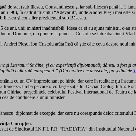
ţată de stat (sub Iliescu, Constantinescu şi iar sub Iliescu) până la 1 i
n anii ’90), în cadrul trustului “Adevărul”, unde Andrei Pleşu mai este şi 
Iliescu şi consilier prezidenţial sub Băsescu.
 de ani, unii ministri inadmisibili. Ideea ca ei au ajuns ministri, c-au s
 lucru. Domnule, e o punere la punct… Cristoiu se intreaba cine-i Vlad
dl. Andrei Pleşu, Ion Cristoiu arăta însă că ştie câte ceva despre noul mini
ine şi Literaturi Străine, şi cu experienţă diplomatică; dânsul a fost
apitală culturală europeană.” (Din motive necunoscute, preşedintele
T
mânia cu un CV impresionant pe hîrtie, dar care în realitate nu înseamnă
ura franceză, limba pe care o vorbește soția lui Dacian Cioloș. Într-o Ro
tin Chiriac, președintele celebrului Festival Internațional de Teatru de 
u cea de conducere a unui minister.
nescu, diplomat de excepție, dar care nu corespunde deloc criteriului F
vința Corupției
.
testat de Sindicatul I.N.F.L.P.R. “RADIATIA” din Institutului Naţional 