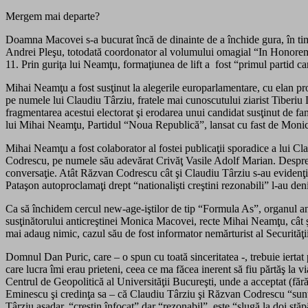
Mergem mai departe?
Doamna Macovei s-a bucurat încă de dinainte de a închide gura, în timp
Andrei Pleşu, totodată coordonator al volumului omagial “In Honorem 
11. Prin guriţa lui Neamţu, formaţiunea de lift a fost “primul partid 
Mihai Neamţu a fost susţinut la alegerile europarlamentare, cu elan pr
pe numele lui Claudiu Târziu, fratele mai cunoscutului ziarist Tiberiu L
fragmentarea acestui electorat şi erodarea unui candidat susţinut de fa
lui Mihai Neamţu, Partidul “Noua Republică”, lansat cu fast de Moni
Mihai Neamţu a fost colaborator al fostei publicaţii sporadice a lui Cl
Codrescu, pe numele său adevărat Crivăţ Vasile Adolf Marian. Despre 
conversaţie. Atât Răzvan Codrescu cât şi Claudiu Târziu s-au evidenţia
Pataşon autoproclamaţi drept “nationalişti creştini rezonabili” l-au deni
Ca să închidem cercul new-age-iştilor de tip “Formula As”, organul ang
susţinătorului anticreştinei Monica Macovei, recte Mihai Neamţu, cât ş
mai adaug nimic, cazul său de fost informator nemărturist al Securităţi
Domnul Dan Puric, care – o spun cu toată sinceritatea -, trebuie iertat p
care lucra îmi erau prieteni, ceea ce ma făcea inerent să fiu părtăş la 
Centrul de Geopolitică al Universităţii Bucureşti, unde a acceptat (fără 
Eminescu şi credinţa sa – că Claudiu Târziu şi Răzvan Codrescu “sunt 
Târziu aşadar, “creştin înfocat” dar “rezonabil”, este “slugă la doi s