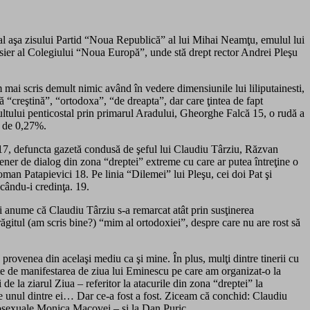
 al aşa zisului Partid “Noua Republică” al lui Mihai Neamţu, emulul lui
ier al Colegiului “Noua Europă”, unde stă drept rector Andrei Pleşu
mai scris demult nimic având în vedere dimensiunile lui liliputainesti,
ă “creştină”, “ortodoxa”, “de dreapta”, dar care ţintea de fapt
cultului penticostal prin primarul Aradului, Gheorghe Falcă 15, o rudă a
r de 0,27%.
e” 17, defuncta gazetă condusă de şeful lui Claudiu Târziu, Răzvan
er de dialog din zona “dreptei” extreme cu care ar putea întreţine o
man Patapievici 18. Pe linia “Dilemei” lui Pleşu, cei doi Pat şi
acându-i credinţa. 19.
i anume că Claudiu Târziu s-a remarcat atât prin susţinerea
gitul (am scris bine?) “mim al ortodoxiei”, despre care nu are rost să
 provenea din acelaşi mediu ca şi mine. În plus, mulţi dintre tinerii cu
inte de manifestarea de ziua lui Eminescu pe care am organizat-o la
de la ziarul Ziua – referitor la atacurile din zona “dreptei” la
e unul dintre ei… Dar ce-a fost a fost. Ziceam că conchid: Claudiu
omosexuale Monica Macovei – şi la Dan Puric.