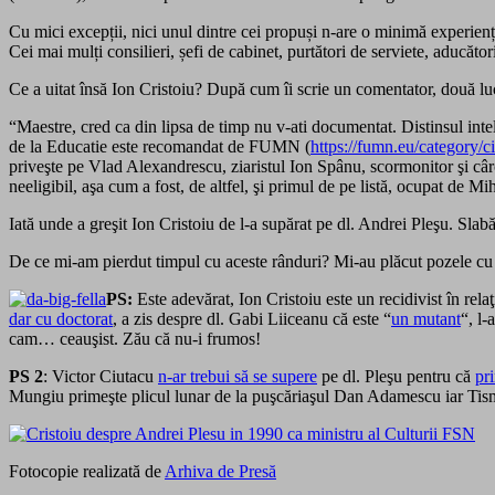
Cu mici excepții, nici unul dintre cei propuși n-are o minimă experien
Cei mai mulți consilieri, șefi de cabinet, purtători de serviete, aducător
Ce a uitat însă Ion Cristoiu? După cum îi scrie un comentator, două lu
“Maestre, cred ca din lipsa de timp nu v-ati documentat. Distinsul i
de la Educatie este recomandat de FUMN (
https://fumn.eu/category/ci
priveşte pe Vlad Alexandrescu, ziaristul Ion Spânu, scormonitor şi câr
neeligibil, aşa cum a fost, de altfel, şi primul de pe listă, ocupat de
Iată unde a greşit Ion Cristoiu de l-a supărat pe dl. Andrei Pleşu. Sla
De ce mi-am pierdut timpul cu aceste rânduri? Mi-au plăcut pozele cu c
PS:
Este adevărat, Ion Cristoiu este un recidivist în relaţ
dar cu doctorat
, a zis despre dl. Gabi Liiceanu că este “
un mutant
“, l-
cam… ceauşist. Zău că nu-i frumos!
PS 2
: Victor Ciutacu
n-ar trebui să se supere
pe dl. Pleşu pentru că
pri
Mungiu primeşte plicul lunar de la puşcăriaşul Dan Adamescu iar Tism
Fotocopie realizată de
Arhiva de Presă