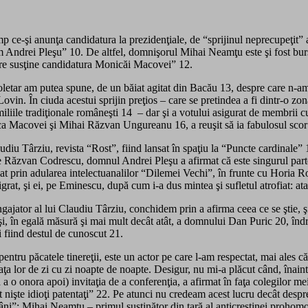
 ce-şi anunţa candidatura la prezidenţiale, de “sprijinul neprecupeţit”
Andrei Pleşu” 10. De altfel, domnişorul Mihai Neamţu este şi fost burs
care susţine candidatura Monicăi Macovei” 12.
oletar am putea spune, de un băiat agitat din Bacău 13, despre care n-am 
ovin. În ciuda acestui sprijin preţios – care se pretindea a fi dintr-o zon
miliile tradiţionale româneşti 14 – dar şi a votului asigurat de membrii 
ca Macovei şi Mihai Răzvan Ungureanu 16, a reuşit să ia fabulosul sco
audiu Târziu, revista “Rost”, fiind lansat în spaţiu la “Puncte cardinal
Răzvan Codrescu, domnul Andrei Pleşu a afirmat că este singurul parten
t prin adularea intelectuanalilor “Dilemei Vechi”, în frunte cu Horia Ro
grat, şi ei, pe Eminescu, după cum i-a dus mintea şi sufletul atrofiat: at
ajator al lui Claudiu Târziu, conchidem prin a afirma ceea ce se ştie, ş
i, în egală măsură şi mai mult decât atât, a domnului Dan Puric 20, îndră
i fiind destul de cunoscut 21.
entru păcatele tinereţii, este un actor pe care l-am respectat, mai ales că
viaţa lor de zi cu zi noapte de noapte. Desigur, nu mi-a plăcut când, îna
a o onora apoi) invitaţia de a conferenţia, a afirmat în faţa colegilor mei 
nişte idioţi patentaţi” 22. Pe atunci nu credeam acest lucru decât despr
tăpâni”: Mihai Neamţu – primul susţinător din ţară al anticreştinei proh