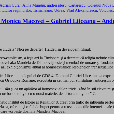
Adrian Curaj
,
Alina Mungiu
,
andrei plesu
,
Cartarescu
,
Colegiul Noua 
i tuturor regimurilor
,
Tismaneanu
,
Udrea
,
Vlad Alexandrescu
,
Voicules
st: Monica Macovei – Gabriel Liiceanu – An
e ciudată? Nici pe departe! Haideţi să developăm filmul:
atolicism, a ieşit azi la Timişoara şi a decretat că religia trebuie elimin
Macovei aka Mandela de Dâmboviţa este şi membră de onoare şi fondato
i exhibiţionismul anual al homosexualilor, lesbienelor, transexualilor şi
el Liiceanu, colegul ei de GDS 4. Domnul Gabriel Liiceanu s-a exprima
ii Ortodoxe Române, executată în cel mai pur stil stalinist anticreştin 5
l său şi ca un apărător al homosexualilor, trivializând în stil elevat m
orelor de religie cu o nouă materie, de “Istoria religiilor” 7.
tic Institut de Istorie al Religiilor 8, creat prin trafic de influenţă pe
a sa, oferind şi o filă de buget pentru a reteza obiecţiile întemeiate al
r” de care vorbeşte doamna Mandela Macovei.