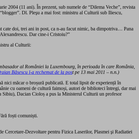
anuarie 2004 (11 ani). În prezent, sub numele de “Dilema Veche”, revista
“blogger”. Dl. Pleşu a mai fost: ministru al Culturii sub Iliescu,
tat cate doi, trei ani in post, ca n-au facut nimic, ba dimpotriva… Pana
 Alexandrescu. Dar cine-i Cristoiu?”
stru al Culturii:
 şi ambasador al României la Luxembourg, în perioada în care România,
raian Băsescu l-a rechemat de la pos
t pe 13 mai 2011 – n.n.)
 nici măcar o broșură publicată. E total lipsit de experiență în
mânie cu oameni de cultură faimoși, autori de biblioteci întregi, dar mai
la Sibiu), Dacian Cioloș a pus la Ministerul Culturii un profesor
ără foști comuniști.
de Cercetare-Dezvoltare pentru Fizica Laserilor, Plasmei şi Radiatiei