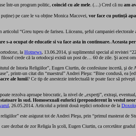
use într-un program politic,
coincid cu ale mele
. (…) Cred că nu
am av
u puține) pe care le va obține Monica Macovei,
vor face cu putință apa
n articolul “Greu tupeu de fariseu. Liiceanu, şeful campaniei electoral
re s-a ocupat de educatie si va face asta in continuare. Aceasta p
tiortodoxe, la
Hotnews
, 13.06.2014, şi suplimentul special al revistei “
ilosof crede că la ortodocşi există un post de… 60 de zile. Şi acest om
stitutul de Istoria Religiilor”, Eugen Ciurtin, de confesiune incertă, şi
oase”, printr-un citat din “maestrul” Andrei Pleşu: “Bi­ne condusă, ea [ed
acre ale lumii
? Ce tip de anes­tezie intelectuală te poate face să priveşti
poate rezolva aproape birocratic, la nivel de „experţi”, extraşi, eventua
vastatoare în sud. Homosexuali euforici (preponderent în vestul neo
arul
, 26.05.2014. Articolul a primit două replici ortodoxe de la
Doxolo
a religiilor” este asigurat tot de Andrei Pleşu, prin “primul masterat de 
are dezbat de zor Religia în şcoli, Eugen Ciurtin, ca cercetător gradul I