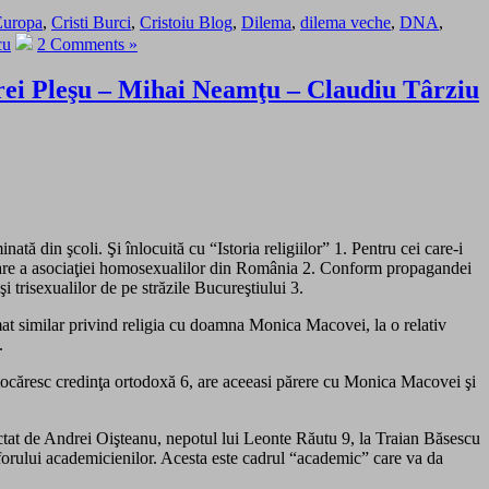
Europa
,
Cristi Burci
,
Cristoiu Blog
,
Dilema
,
dilema veche
,
DNA
,
cu
2 Comments »
drei Pleşu – Mihai Neamţu – Claudiu Târziu
ată din şcoli. Şi înlocuită cu “Istoria religiilor” 1. Pentru cei care-i
are a asociaţiei homosexualilor din România 2. Conform propagandei
 trisexualilor de pe străzile Bucureştiului 3.
t similar privind religia cu doamna Monica Macovei, la o relativ
.
iştocăresc credinţa ortodoxă 6, are aceeasi părere cu Monica Macovei şi
rfectat de Andrei Oişteanu, nepotul lui Leonte Răutu 9, la Traian Băsescu
e forului academicienilor. Acesta este cadrul “academic” care va da