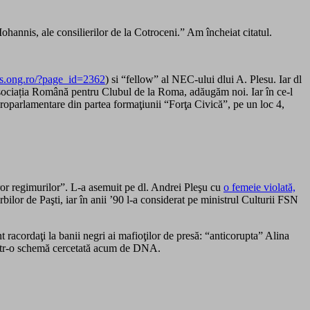
 Iohannis, ale consilierilor de la Cotroceni.” Am încheiat citatul.
s.ong.ro/?page_id=2362
) si “fellow” al NEC-ului dlui A. Plesu. Iar dl
sociația Română pentru Clubul de la Roma, adăugăm noi. Iar în ce-l
europarlamentare din partea formaţiunii “Forţa Civică”, pe un loc 4,
uturor regimurilor”. L-a asemuit pe dl. Andrei Pleşu cu
o femeie violată,
lor de Paşti, iar în anii ’90 l-a considerat pe ministrul Culturii FSN
nt racordaţi la banii negri ai mafioţilor de presă: “anticorupta” Alina
rintr-o schemă cercetată acum de DNA.