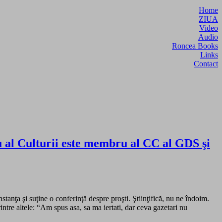
Home
ZIUA
Video
Audio
Roncea Books
Links
Contact
tru al Culturii este membru al CC al GDS şi
anţa şi suţine o conferinţă despre proşti. Ştiinţifică, nu ne îndoim.
ntre altele: “Am spus asa, sa ma iertati, dar ceva gazetari nu