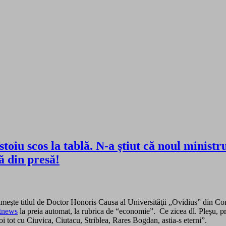
stoiu scos la tablă. N-a ştiut că noul minis
ă din presă!
imeşte titlul de Doctor Honoris Causa al Universităţii „Ovidius” din Const
tnews
la preia automat, la rubrica de “economie”. Ce zicea dl. Pleşu, pri
 tot cu Ciuvica, Ciutacu, Striblea, Rares Bogdan, astia-s eterni”.