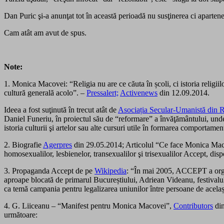
Dan Puric şi-a anunţat tot în această perioadă nu susţinerea ci apar
Cam atât am avut de spus.
Note:
1. Monica Macovei: “Religia nu are ce căuta în școli, ci istoria religiilor
cultură generală acolo”. –
Pressalert;
Activenews
din 12.09.2014.
Ideea a fost suţinută în trecut atât de
Asociația Secular-Umanistă din
Daniel Funeriu, în proiectul său de “reformare” a învăţământului, unde, l
istoria culturii şi artelor sau alte cursuri utile în formarea comportamen
2. Biografie
Agerpres
din 29.05.2014; Articolul “Ce face Monica Maco
homosexualilor, lesbienelor, transexualilor şi trisexualilor Accept, di
3. Propaganda Accept de pe
Wikipedia
: “În mai 2005, ACCEPT a organ
aproape blocată de primarul Bucureștiului, Adriean Videanu, festival
ca temă campania pentru legalizarea uniunilor între persoane de același
4. G. Liiceanu – “Manifest pentru Monica Macovei”,
Contributors
din
următoare: