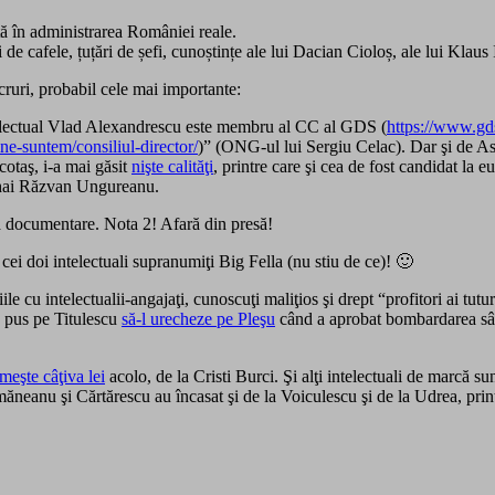
ță în administrarea României reale.
i de cafele, țuțări de șefi, cunoștințe ale lui Dacian Cioloș, ale lui Klaus
cruri, probabil cele mai importante:
ntelectual Vlad Alexandrescu este membru al CC al GDS (
https://www.gd
ne-suntem/consiliul-director/
)” (ONG-ul lui Sergiu Celac). Dar şi de A
cotaş, i-a mai găsit
nişte calităţi
, printre care şi cea de fost candidat la 
 Mihai Răzvan Ungureanu.
bă documentare. Nota 2! Afară din presă!
ei doi intelectuali supranumiţi Big Fella (nu stiu de ce)! 🙂
iile cu intelectualii-angajaţi, cunoscuţi maliţios şi drept “profitori ai t
a pus pe Titulescu
să-l urecheze pe Pleşu
când a aprobat bombardarea sârbi
meşte câţiva lei
acolo, de la Cristi Burci. Şi alţi intelectuali de marcă su
ăneanu şi Cărtărescu au încasat şi de la Voiculescu şi de la Udrea, p