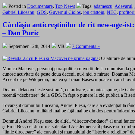
Posted in
Documentare
,
Top News
Tags:
adamescu
,
Adevarul
,
Gabriel Liiceanu
,
GDS
,
Guvernul Ciolos
,
ion cristoiu
,
NEC
,
profitori
Cârdăşia anticreştinilor de rit new-age-i
– Dan Puric
September 12th, 2014
VR
7 Comments »
O alăturare de num
Monica Macovei, personaj para-politic convertit de la comunism la greco-c
cunosc activitate de peste doua decenii nu-i nici o mirare. Doamna 
Accept de pe Wikipedia, fără ea şi Traian Băsescu poate nu am fi avut az
Doamna Macovei este susţinută, cu ardoare, am putea spune, de Gabri
recentă “dezbatere” de la GDS, în fapt o punere la zid publică a Biseric
Tovarăşul domnului Liiceanu, Andrei Pleşu, care s-a evidenţiat la rându
Gabriel Liiceanu, militând mai pe faţă mai pe din dos pentru înlocuirea 
Domnul Andrei Pleşu este, de altfel, “director-fondator” al unui fantoma
şi Emil Boc, cel din urmă solicitând Academiei să îl plaseze sub umbrel
“linile directoare” ale cursului şi manualului de “Istorie a religiilo