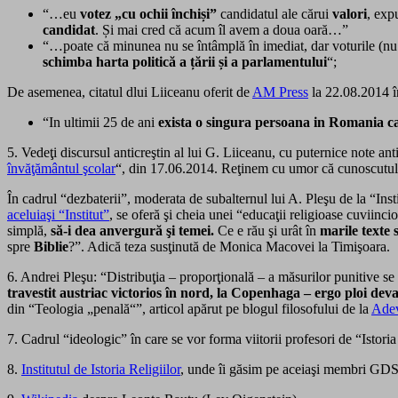
“…eu
votez „cu ochii închiși”
candidatul ale cărui
valori
, exp
candidat
. Și mai cred că acum îl avem a doua oară…”
“…poate că minunea nu se întâmplă în imediat, dar voturile (n
schimba harta politică a țării și a parlamentului
“;
De asemenea, citatul dlui Liiceanu oferit de
AM Press
la 22.08.2014 î
“In ultimii 25 de ani
exista o singura persoana in Romania ca
5. Vedeţi discursul anticreştin al lui G. Liiceanu, cu puternice note an
învăţământul şcolar
“, din 17.06.2014. Reţinem cu umor că cunoscutul f
În cadrul “dezbaterii”, moderata de subalternul lui A. Pleşu de la “In
aceluiaşi “Institut”
, se oferă şi cheia unei “educaţii religioase cuviinci
simplă,
să-i dea anvergură şi temei.
Ce e rău şi urât în
marile texte s
spre
Bi­blie
?”. Adică teza susţinută de Monica Macovei la Timişoara.
6. Andrei Pleşu: “Distribuţia – proporţională – a măsurilor punitive se 
travestit austriac victorios în nord, la Copenhaga – ergo ploi de
din “Teologia „penală“”, articol apărut pe blogul filosofului de la
Adev
7. Cadrul “ideologic” în care se vor forma viitorii profesori de “Istori
8.
Institutul de Istoria Religiilor
, unde îi găsim pe aceiaşi membri GDS c