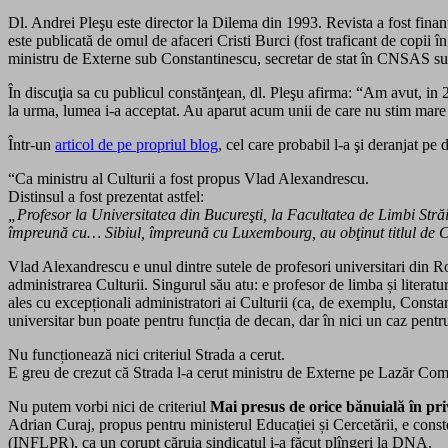
Dl. Andrei Pleşu este director la Dilema din 1993. Revista a fost finan
este publicată de omul de afaceri Cristi Burci (fost traficant de copii î
ministru de Externe sub Constantinescu, secretar de stat în CNSAS sub 
În discuţia sa cu publicul constănţean, dl. Pleşu afirma: “Am avut, in 25
la urma, lumea i-a acceptat. Au aparut acum unii de care nu stim mare
Într-un
articol de pe propriul blog
, cel care probabil l-a şi deranjat pe 
“Ca ministru al Culturii a fost propus Vlad Alexandrescu.
Distinsul a fost prezentat astfel:
„Profesor la Universitatea din Bucureşti, la Facultatea de Limbi Stră
împreună cu… Sibiul, împreună cu Luxembourg, au obţinut titlul de C
Vlad Alexandrescu e unul dintre sutele de profesori universitari din Ro
administrarea Culturii. Singurul său atu: e profesor de limba și literat
ales cu excepționali administratori ai Culturii (ca, de exemplu, Constan
universitar bun poate pentru funcția de decan, dar în nici un caz pentr
Nu funcționează nici criteriul Strada a cerut.
E greu de crezut că Strada l-a cerut ministru de Externe pe Lazăr Comă
Nu putem vorbi nici de criteriul
Mai presus de orice bănuială în pri
Adrian Curaj, propus pentru ministerul Educației și Cercetării, e cons
(INFLPR), ca un corupt căruia sindicatul i-a făcut plîngeri la DNA.