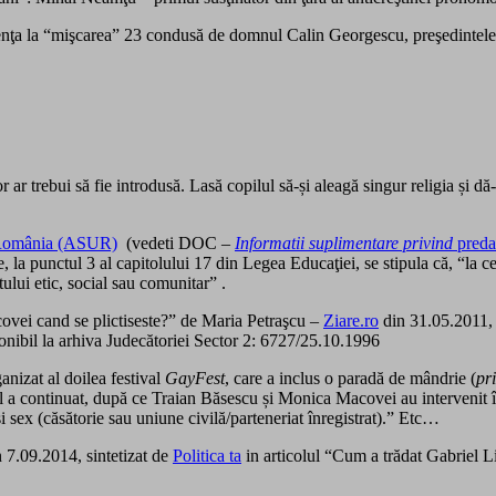
tenenţa la “mişcarea” 23 condusă de domnul Calin Georgescu, preşedinte
 ar trebui să fie introdusă. Lasă copilul să-și aleagă singur religia și dă-i 
 România (ASUR)
(vedeti DOC –
Informatii suplimentare privind
preda
a punctul 3 al capitolului 17 din Legea Educaţiei, se stipula că, “la cerere
tului etic, social sau comunitar” .
vei cand se plictiseste?” de Maria Petraşcu –
Ziare.ro
din 31.05.2011, c
sponibil la arhiva Judecătoriei Sector 2: 6727/25.10.1996
izat al doilea festival
GayFest
, care a inclus o paradă de mândrie (
pr
ul a continuat, după ce Traian Băsescu și Monica Macovei au interveni
 sex (căsătorie sau uniune civilă/parteneriat înregistrat).” Etc…
 7.09.2014, sintetizat de
Politica ta
in articolul “Cum a trădat Gabriel Lii