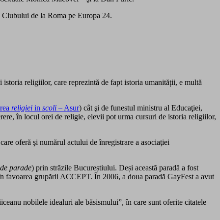
le Clubului de la Roma pe Europa 24.
istoria religiilor, care reprezintă de fapt istoria umanității, e multă
rea
religiei
in
scoli
– Asur
) cât şi de funestul ministru al Educaţiei,
, în locul orei de religie, elevii pot urma cursuri de istoria religiilor,
are oferă şi numărul actului de înregistrare a asociaţiei
ide parade
) prin străzile Bucureștiului. Deși această paradă a fost
t în favoarea grupării ACCEPT. În 2006, a doua paradă GayFest a avut
ceanu nobilele idealuri ale băsismului”, în care sunt oferite citatele