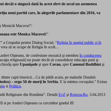
ut decât o singură dată în acest sfert de secol un asemenea
riția unui partid care, în alegerile parlamentare din 2016, va
e a Monicăi Macovei”:
ersoana este Monica Macovei
!”
22” a Grupului pentru Dialog Social, “
Religia în spațiul public și în
 vrea să se ocupe de Religia în scoli…
 de Andrei Oişteanu, de confesiune mozaică şi membru
în conducerea
ucaţia religioasă] nu poate decât să con­so­lideze educaţia pură şi
 chiorâş spre
Upanişade
şi spre
Coran,
spre
Canonul Buddhist
şi
l, dintre capii bisericii…Ca de pildă acum, pe malurile Dunării:
rtodox) – ergo 50 de morţi în Serbia
. E la mintea cocoşului.” Extras
gia
si
Politica
.
Studii Religioase din România”. Detalii
EvZ
şi
Roncea.Ro
, 3.04.2013
I si pe Andrei Oişteanu ca cercetător gradul III