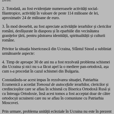
2. Totodată, au fost evidențiate numeroasele activități social-
filantropice, activități în valoare de peste 114 milioane de lei,
aproximativ 24 de milioane de euro.
3. În mod deosebit, au fost apreciate activitățile ierarhilor și clericilor
români, desfășurate în diaspora și în eparhiile din vecinătatea
granițelor țării, pentru păstrarea identității, spiritualității și culturii
române.
Privitor la situația bisericească din Ucraina, Sfântul Sinod a subliniat
următoarele aspecte:
4. Timp de aproape 30 de ani nu a fost rezolvată problema schismei
din Ucraina și nici nu s-a făcut apel la o mediere pan-ortodoxă, așa
cum s-a procedat în cazul schismei din Bulgaria.
Constatându-se acest impas în rezolvarea situației, Patriarhia
Ecumenică a acordat
Tomosul de autocefalie
ierarhilor, clericilor și
credincioșilor care se aflau în schismă cu Biserica Ortodoxă Rusă și
cu întreaga Ortodoxie, însă acest tomos a fost acceptat doar de către
ortodocșii ucraineni care nu se aflau în comuniune cu Patriarhia
Moscovei.
Prin urmare, problema unității ecleziale în Ucraina nu este în prezent