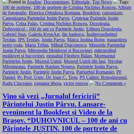
Posted in
Analize
,
Documentare
,
Editoriale
,
Top News
Tags:
100 de portrete
,
100 de portrete de Cristina Nichitus Roncea
,
Album
de fotografie
,
Biserica Ortodoxa Romana
,
Bookfest
,
canonizare
,
Canonizarea Parintelui Justin Parvu
,
Centenar Parintele Justin
Parvu
,
Crina Palas
,
Cristina Nichitus Roncea
,
Doxologia
,
Duhovnicul - 100 de ani cu Parintele Justin
,
Editura Doxologia
,
Gabriel Stan
,
Galeria KronArt
,
ilie badescu
,
Înaltpreasfințitul
Teofan
,
IPS Teofan
,
Justin Parvu
,
Maica Justina Bujor
,
manastirea
petru voda
,
Maria Trifan
,
Mihail Diaconescu
,
Minunile Parintelui
Justin Parvu
,
Mitropolia Moldovei si Bucovinei
,
mitropolitul
moldovei si bucovinei
,
monahul Filotheu Bălan
,
Mormantul
Parintelui Justin
,
Muzeul Unirii
,
Muzeul Unirii din Iasi
,
Nicolae
Mărgineanu
,
Parintele Hariton Negrea
,
Parintele Iustin Parvu
,
Parintele Justin
,
Parintele Justin Parvu
,
Patriarhul Romaniei
,
PF
Daniel
,
Pr. Prof. Univ. Dr. Ioan C. Teșu
,
PS Calinic Botoşăneanul
,
Radu Ciuceanu
,
romania libera
,
victor roncea
No Comments »
Vino să vezi „Jurnalul fericirii”
Părintelui Justin Pârvu. Lansare-
eveniment la Bookfest și Video de la
Brașov. “DUHOVNICUL – 100 de ani cu
Părintele JUSTIN. 100 de portrete de