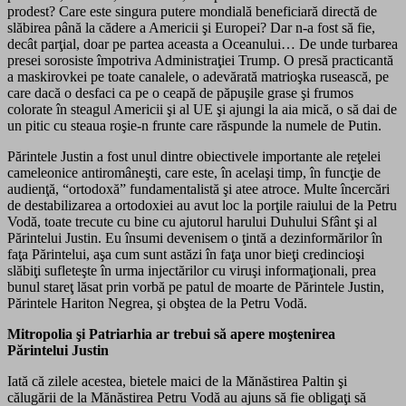
prodest? Care este singura putere mondială beneficiară directă de
slăbirea până la cădere a Americii şi Europei? Dar n-a fost să fie,
decât parţial, doar pe partea aceasta a Oceanului… De unde turbarea
presei sorosiste împotriva Administraţiei Trump. O presă practicantă
a maskirovkei pe toate canalele, o adevărată matrioşka rusească, pe
care dacă o desfaci ca pe o ceapă de păpuşile grase şi frumos
colorate în steagul Americii şi al UE şi ajungi la aia mică, o să dai de
un pitic cu steaua roşie-n frunte care răspunde la numele de Putin.
Părintele Justin a fost unul dintre obiectivele importante ale reţelei
cameleonice antiromâneşti, care este, în acelaşi timp, în funcţie de
audienţă, “ortodoxă” fundamentalistă şi atee atroce. Multe încercări
de destabilizarea a ortodoxiei au avut loc la porţile raiului de la Petru
Vodă, toate trecute cu bine cu ajutorul harului Duhului Sfânt şi al
Părintelui Justin. Eu însumi devenisem o ţintă a dezinformărilor în
faţa Părintelui, aşa cum sunt astăzi în faţa unor bieţi credincioşi
slăbiţi sufleteşte în urma injectărilor cu viruşi informaţionali, prea
bunul stareţ lăsat prin vorbă pe patul de moarte de Părintele Justin,
Părintele Hariton Negrea, şi obştea de la Petru Vodă.
Mitropolia şi Patriarhia ar trebui să apere moştenirea
Părintelui Justin
Iată că zilele acestea, bietele maici de la Mănăstirea Paltin şi
călugării de la Mănăstirea Petru Vodă au ajuns să fie obligaţi să