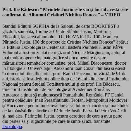
Prof. Ilie Bădescu
: “
Părintele Justin este viu și lucrul acesta este
confirmat de Albumul Cristinei Nichituș Roncea” – VIDEO
Standul Editurii SOPHIA de la Salonul de carte BOOKFEST a
găzduit, sâmbătă, 1 iunie 2019, de Sfântul Justin, Martirul şi
Filosoful, l
ansarea albumului “DUHOVNICUL. 100 de ani cu
Părintele Justin. 100 de portrete de Cristina Nichituş Roncea”
apărut
la Editura Doxologia la Centenarul nașterii Părintelui Justin Pârvu.
Volumul a fost prezentat de regizorul Nicolae Mărgineanu, autor al
mai multor opere cinematografice și documentare despre
mărturisitorii temnițelor comuniste, prof. Mihail Diaconescu, doctor
în filologie al Universității „Alexandru Ioan Cuza” din Iași și eseist
în domeniul filosofiei artei, prof. Radu Ciuceanu, în vârstă de 91 de
ani, istoric și fost deținut politic timp de 16 ani, director al Institutului
Național pentru Studiul Totalitarismului și de prof. Ilie Bădescu,
directorul Institutului de Sociologie al Academiei Române.
Autoarea a ținut să mulțumească Patriarhului României PF Daniel,
pentru oblăduire, Înalt Preasfințitului Teofan, Mitropolitul Moldovei
și Bucovinei, pentru binecuvântarea sa, tuturor maicilor și monahilor
de la mănăstirile ctitorite de Părintele Justin Pârvu la Petru Vodă cât
și, mai ales, Părintelui Justin, pentru ocrotirea de care a avut parte
din partea sa și rugăciunile pe care le simte și azi, transmite
Doxologia
.