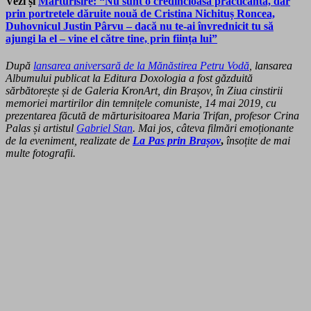
Vezi și
Mărturisire: “Nu sunt o credincioasă practicantă, dar
prin portretele dăruite nouă de Cristina Nichituș Roncea,
Duhovnicul Justin Pârvu – dacă nu te-ai învrednicit tu să
ajungi la el – vine el către tine, prin ființa lui”
După
lansarea aniversară de la Mănăstirea Petru Vodă
, l
ansarea
Albumului publicat la Editura Doxologia a fost găzduită
sărbătorește și de Galeria KronArt, din Brașov, în Ziua cinstirii
memoriei martirilor din temnițele comuniste, 14 mai 2019, cu
prezentarea făcută de mărturisitoarea Maria Trifan, profesor Crina
Palas și artistul
Gabriel Stan
. Mai jos, câteva filmări emoționante
de la eveniment, realizate de
La Pas prin Brașov
,
însoțite de mai
multe fotografii.