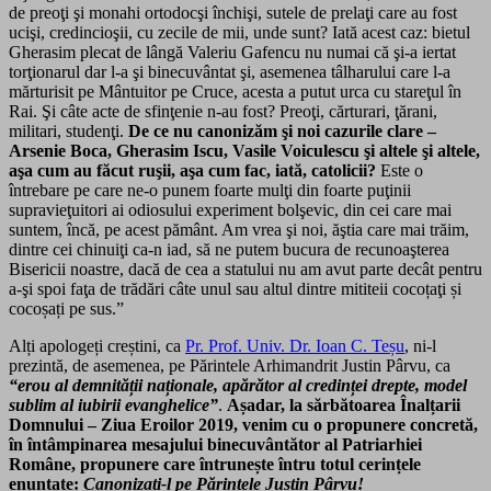
de preoţi şi monahi
ortodocşi închişi, sutele de prelaţi care au fost
ucişi, credincioşii, cu zecile de mii, unde sunt? Iată acest caz: bietul
Gherasim plecat de lângă Valeriu Gafencu nu numai că şi-a iertat
torţionarul dar l-a şi binecuvântat şi, asemenea tâlharului care l-a
mărturisit pe Mântuitor pe Cruce, acesta a putut urca cu stareţul în
Rai. Şi câte acte de sfinţenie n-au fost? Preoţi, cărturari, ţărani,
militari, studenţi.
De ce nu canonizăm şi noi cazurile clare –
Arsenie Boca, Gherasim Iscu, Vasile Voiculescu şi altele şi altele,
aşa cum au făcut ruşii, aşa cum fac, iată, catolicii?
Este o
întrebare pe care ne-o punem foarte mulţi din foarte puţinii
supravieţuitori ai odiosului experiment bolşevic, din cei care mai
suntem, încă, pe acest pământ. Am vrea şi noi, ăştia care mai trăim,
dintre cei chinuiţi ca-n iad, să ne putem bucura de recunoaşterea
Bisericii noastre, dacă de cea a statului nu am avut parte decât pentru
a-şi spoi faţa de trădări câte unul sau altul dintre mititeii cocoțaţi și
cocoșați pe sus.”
Alți apologeți creștini, ca
Pr. Prof. Univ. Dr. Ioan C. Teșu
, ni-l
prezintă, de asemenea, pe Părintele Arhimandrit Justin Pârvu, ca
“erou al demnității naționale, apărător al credinței drepte, model
sublim al iubirii evanghelice”
.
Așadar, la sărbătoarea Înalțarii
Domnului – Ziua Eroilor 2019, venim cu o propunere concretă,
în întâmpinarea mesajului binecuvântător al Patriarhiei
Române, propunere care întrunește întru totul cerințele
enunțate:
Canonizați-l pe Părintele Justin Pârvu!