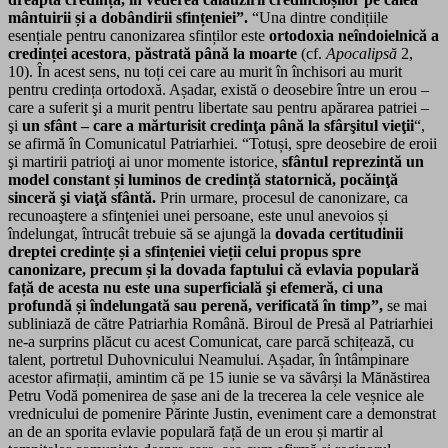
mântuirii și a dobândirii sfințeniei”.
“Una dintre condițiile
esențiale pentru canonizarea sfinților este
ortodoxia neîndoielnică a
credinței acestora
,
păstrată până la moarte
(cf.
Apocalipsă
2,
10). În acest sens, nu toți cei care au murit în închisori au murit
pentru credința ortodoxă. Așadar, există o deosebire între un erou –
care a suferit şi a murit pentru libertate sau pentru apărarea patriei –
şi
un sfânt – care a mărturisit credinţa până la sfârşitul vieţii
“,
se afirmă în Comunicatul Patriarhiei. “Totuși, spre deosebire de eroii
şi martirii patrioţi ai unor momente istorice,
sfântul reprezintă un
model constant și luminos de credință statornică, pocăinţă
sinceră şi viaţă sfântă.
Prin urmare, procesul de canonizare, ca
recunoaştere a sfinţeniei unei persoane, este unul anevoios și
îndelungat, întrucât trebuie să se ajungă la
dovada certitudinii
dreptei credințe și a sfințeniei vieții celui propus spre
canonizare, precum și la dovada faptului că evlavia populară
față de acesta nu este una superficială şi efemeră, ci una
profundă și îndelungată sau perenă, verificată în timp”,
se mai
subliniază de către Patriarhia Română. Biroul de Presă al Patriarhiei
ne-a surprins plăcut cu acest Comunicat, care parcă schițează, cu
talent, portretul Duhovnicului Neamului. Așadar, în întâmpinare
acestor afirmații, amintim că pe 15 iunie se va săvârși la Mănăstirea
Petru Vodă pomenirea de șase ani de la trecerea la cele veșnice ale
vrednicului de pomenire Părinte Justin, eveniment care a demonstrat
an de an sporita evlavie populară față de un erou și martir al