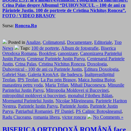
Crina Palas despre Albumul “DUHOVNICUL – 100 de ani cu
Părintele Justin. 100 de portrete de Cristina Nichituș Roncea”.
FOTO / VIDEO BRAȘOV
Sursa:
Roncea.Ro
Posted in
Analize
,
Colimatorul
,
Documentare
,
Editoriale
,
Top
News
Tags:
100 de portrete
,
Album de fotografie
,
Biserica
Ortodoxa Romana
,
Bookfest
,
canonizare
,
Canonizarea Parintelui
Justin Parvu
,
Centenar Parintele Justin Parvu
,
Centenarul Parintele
Justin
,
Crina Palas
,
Cristina Nichitus Roncea
,
Doxologia
,
Duhovnicul - 100 de ani cu Parintele Justin
,
Editura Doxologia
,
Gabriel Stan
,
Galeria KronArt
,
ilie badescu
,
Înaltpreasfințitul
Teofan
,
IPS Teofan
,
La Pas prin Brasov
,
Maica Justina Bujor
,
manastirea petru voda
,
Maria Trifan
,
Mihail Diaconescu
,
Minunile
Parintelui Justin Parvu
,
Mitropolia Moldovei si Bucovinei
,
mitropolitul moldovei si bucovinei
,
monahul Filotheu Bălan
,
Mormantul Parintelui Justin
,
Nicolae Mărgineanu
,
Parintele Hariton
Negrea
,
Parintele Iustin Parvu
,
Parintele Justin
,
Parintele Justin
Parvu
,
Patriarhul Romaniei
,
PF Daniel
,
PS Calinic Botoşăneanul
,
Radu Ciuceanu
,
romania libera
,
victor roncea
No Comments »
BISERICA ORTODOXĂ ROMÂNĂ face