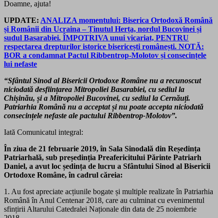
Doamne, ajuta!
UPDATE:
ANALIZA momentului: Biserica Ortodoxă Română
și Românii din Ucraina – Ținutul Herța, nordul Bucovinei și
sudul Basarabiei. ÎMPOTRIVA unui vicariat, PENTRU
respectarea drepturilor istorice bisericești românești. NOTĂ:
BOR a condamnat Pactul Ribbentrop-Molotov și consecințele
lui nefaste
“Sfântul Sinod al Bisericii Ortodoxe Române nu a recunoscut
niciodată desființarea Mitropoliei Basarabiei, cu sediul la
Chișinău, și a Mitropoliei Bucovinei, cu sediul la Cernăuți.
Patriarhia Română nu a acceptat și nu poate accepta niciodată
consecințele nefaste ale pactului Ribbentrop-Molotov”.
Iată Comunicatul integral:
În ziua de 21 februarie 2019, în Sala Sinodală din Reședința
Patriarhală, sub președinția Preafericitului Părinte Patriarh
Daniel, a avut loc ședința de lucru a Sfântului Sinod al Bisericii
Ortodoxe Române, în cadrul căreia:
1. Au fost apreciate acțiunile bogate și multiple realizate în Patriarhia
Română în Anul Centenar 2018, care au culminat cu evenimentul
sfințirii Altarului Catedralei Naționale din data de 25 noiembrie
2018.