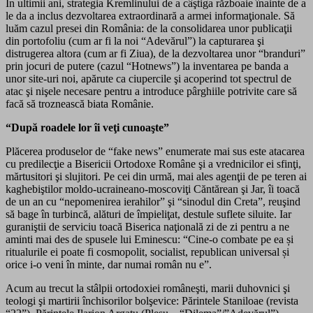
În ultimii ani, strategia Kremlinului de a câştiga războaie înainte de a
le da a inclus dezvoltarea extraordinară a armei informaţionale. Să
luăm cazul presei din România: de la consolidarea unor publicaţii
din portofoliu (cum ar fi la noi “Adevărul”) la capturarea şi
distrugerea altora (cum ar fi Ziua), de la dezvoltarea unor “branduri”
prin jocuri de putere (cazul “Hotnews”) la inventarea pe banda a
unor site-uri noi, apărute ca ciupercile şi acoperind tot spectrul de
atac şi nişele necesare pentru a introduce pârghiile potrivite care să
facă să troznească biata Românie.
“După roadele lor îi veţi cunoaşte”
Plăcerea produselor de “fake news” enumerate mai sus este atacarea
cu predilecţie a Bisericii Ortodoxe Române şi a vrednicilor ei sfinţi,
mărtusitori şi slujitori. Pe cei din urmă, mai ales agenţii de pe teren ai
kaghebiştilor moldo-ucraineano-moscoviţi Căntărean şi Jar, îi toacă
de un an cu “nepomenirea ierahilor” şi “sinodul din Creta”, reuşind
să bage în turbincă, alături de împieliţat, destule suflete siluite. Iar
guraniştii de serviciu toacă Biserica naţională zi de zi pentru a ne
aminti mai des de spusele lui Eminescu: “Cine-o combate pe ea și
ritualurile ei poate fi cosmopolit, socialist, republican universal și
orice i-o veni în minte, dar numai român nu e”.
Acum au trecut la stâlpii ortodoxiei româneşti, marii duhovnici şi
teologi şi martirii închisorilor bolşevice: Părintele Staniloae (revista