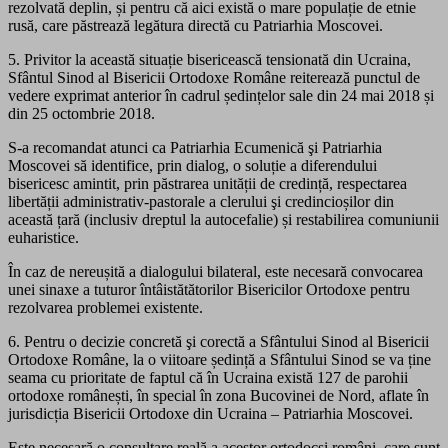
rezolvată deplin, și pentru că aici există o mare populație de etnie
rusă, care păstrează legătura directă cu Patriarhia Moscovei.
5. Privitor la această situație bisericească tensionată din Ucraina,
Sfântul Sinod al Bisericii Ortodoxe Române reiterează punctul de
vedere exprimat anterior în cadrul ședințelor sale din 24 mai 2018 și
din 25 octombrie 2018.
S-a recomandat atunci ca Patriarhia Ecumenică şi Patriarhia
Moscovei să identifice, prin dialog, o soluție a diferendului
bisericesc amintit, prin păstrarea unității de credință, respectarea
libertății administrativ-pastorale a clerului şi credincioșilor din
această țară (inclusiv dreptul la autocefalie) și restabilirea comuniunii
euharistice.
În caz de nereușită a dialogului bilateral, este necesară convocarea
unei sinaxe a tuturor întâistătătorilor Bisericilor Ortodoxe pentru
rezolvarea problemei existente.
6. Pentru o decizie concretă şi corectă a Sfântului Sinod al Bisericii
Ortodoxe Române, la o viitoare ședință a Sfântului Sinod se va ține
seama cu prioritate de faptul că în Ucraina există 127 de parohii
ortodoxe românești, în special în zona Bucovinei de Nord, aflate în
jurisdicția Bisericii Ortodoxe din Ucraina – Patriarhia Moscovei.
Este necesară o consultare reală a acestor ortodocși români, care sunt