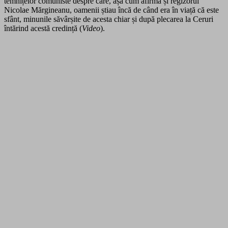
temnițelor comuniste despre care, așa cum afirmă și regizorul
Nicolae Mărgineanu, oamenii știau încă de când era în viață că este
sfânt, minunile săvârșite de acesta chiar și după plecarea la Ceruri
întărind acestă credință (
Video
).