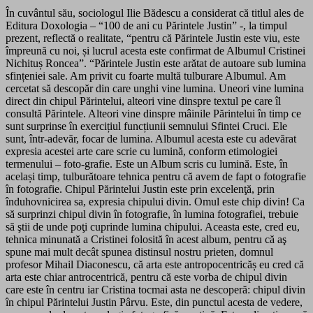
În cuvântul său, sociologul Ilie Bădescu a considerat că titlul ales de
Editura Doxologia – “100 de ani cu Părintele Justin” -, la timpul
prezent, reflectă o realitate, “pentru că Părintele Justin este viu, este
împreună cu noi, și lucrul acesta este confirmat de Albumul Cristinei
Nichituș Roncea”. “Părintele Justin este arătat de autoare sub lumina
sfințeniei sale. Am privit cu foarte multă tulburare Albumul. Am
cercetat să descopăr din care unghi vine lumina. Uneori vine lumina
direct din chipul Părintelui, alteori vine dinspre textul pe care îl
consultă Părintele. Alteori vine dinspre mâinile Părintelui în timp ce
sunt surprinse în exercițiul funcțiunii semnului Sfintei Cruci. Ele
sunt, într-adevăr, focar de lumina. Albumul acesta este cu adevărat
expresia acestei arte care scrie cu lumină, conform etimologiei
termenului – foto-grafie. Este un Album scris cu lumină. Este, în
același timp, tulburătoare tehnica pentru că avem de fapt o fotografie
în fotografie. Chipul Părintelui Justin este prin excelenţă, prin
înduhovnicirea sa, expresia chipului divin. Omul este chip divin! Ca
să surprinzi chipul divin în fotografie, în lumina fotografiei, trebuie
să ştii de unde poţi cuprinde lumina chipului. Aceasta este, cred eu,
tehnica minunată a Cristinei folosită în acest album, pentru că aş
spune mai mult decât spunea distinsul nostru prieten, domnul
profesor Mihail Diaconescu, că arta este antropocentricăș eu cred că
arta este chiar antrocentrică, pentru că este vorba de chipul divin
care este în centru iar Cristina tocmai asta ne descoperă: chipul divin
în chipul Părintelui Justin Pârvu. Este, din punctul acesta de vedere,