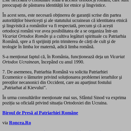
preocupați de păstrarea identității lor etnice şi lingvistice.
În acest sens, este necesară obținerea de garanții scrise din partea
autorităților bisericești şi ale statutului ucrainean că identitatea etnică
şi lingvistică a românilor va fi respectată, precum şi că acești
ortodocși români vor avea posibilitatea de a se organiza într-un
Vicariat Ortodox Român
şi a cultiva legături spirituale cu Patriarhia
Română, spre a fi sprijiniți prin trimiterea de cărți de cult şi de
teologie în limba lor maternă, adică limba română.
S-a menționat faptul că, în România, funcționează deja un
Vicariat
Ortodox Ucrainean
, începând cu anul 1990.
7. De asemenea, Patriarhia Română va solicita Patriarhiei
Ecumenice o lămurire privind soluționarea problemei ierarhilor şi
preoților necanonici din Occident, care au aparținut fostului
„Patriarhat al Kievului”.
În urma consultărilor menționate mai sus, Sfântul Sinod va exprima
poziția sa oficială privind situația Ortodoxiei din Ucraina.
Biroul de Presă al Patriarhiei Române
via
Roncea.Ro