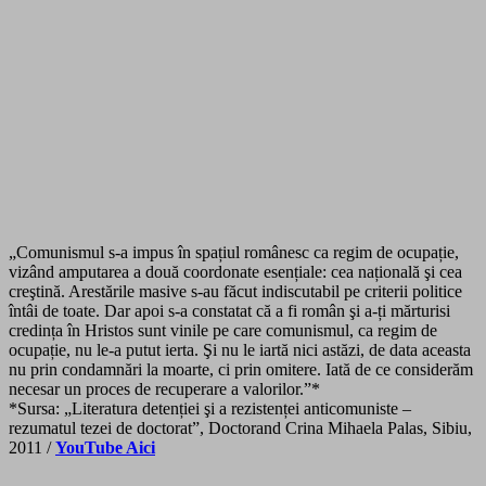
„Comunismul s-a impus în spațiul românesc ca regim de ocupație,
vizând amputarea a două coordonate esențiale: cea națională şi cea
creştină. Arestările masive s-au făcut indiscutabil pe criterii politice
întâi de toate. Dar apoi s-a constatat că a fi român şi a-ți mărturisi
credința în Hristos sunt vinile pe care comunismul, ca regim de
ocupație, nu le-a putut ierta. Şi nu le iartă nici astăzi, de data
aceasta
nu prin condamnări la moarte, ci prin omitere. Iată de ce considerăm
necesar un proces de recuperare a valorilor.”*
*Sursa: „Literatura detenției şi a rezistenței anticomuniste –
rezumatul tezei de doctorat”, Doctorand Crina Mihaela Palas, Sibiu,
2011 /
YouTube Aici