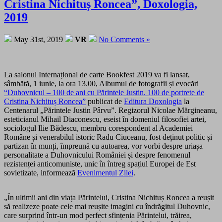
Cristina Nichituș Roncea”, Doxologia,
2019
May 31st, 2019
VR
No Comments »
La salonul Internațional de carte Bookfest 2019 va fi lansat,
sâmbătă, 1 iunie, la ora 13.00, Albumul de fotografii și evocări
“Duhovnicul – 100 de ani cu Părintele Justin. 100 de portrete de
Cristina Nichituș Roncea”
publicat de
Editura Doxologia
la
Centenarul „Părintele Justin Pârvu”. Regizorul Nicolae Mărgineanu,
esteticianul Mihail Diaconescu, eseist în domeniul filosofiei artei,
sociologul Ilie Bădescu, membru corespondent al Academiei
Române și venerabilul istoric Radu Ciuceanu, fost deținut politic și
partizan în munți, împreună cu autoarea, vor vorbi despre uriașa
personalitate a Duhovnicului României și despre fenomenul
rezistenței anticomuniste, unic în întreg spațiul Europei de Est
sovietizate, informează
Evenimentul Zilei
.
„În ultimii ani din viața Părintelui, Cristina Nichituș Roncea a reușit
să realizeze poate cele mai reușite imagini cu îndrăgitul Duhovnic,
care surprind într-un mod perfect sfințenia Părintelui, trăirea,