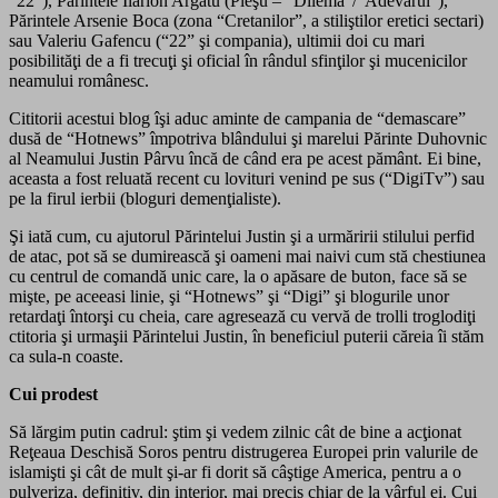
“22”), Părintele Ilarion Argatu (Pleşu – “Dilema”/”Adevărul”),
Părintele Arsenie Boca (zona “Cretanilor”, a stiliştilor eretici sectari)
sau Valeriu Gafencu (“22” şi compania), ultimii doi cu mari
posibilităţi de a fi trecuţi şi oficial în rândul sfinţilor şi mucenicilor
neamului românesc.
Cititorii acestui blog îşi aduc aminte de campania de “demascare”
dusă de “Hotnews” împotriva blândului şi marelui Părinte Duhovnic
al Neamului Justin Pârvu încă de când era pe acest pământ. Ei bine,
aceasta a fost reluată recent cu lovituri venind pe sus (“DigiTv”) sau
pe la firul ierbii (bloguri demenţialiste).
Şi iată cum, cu ajutorul Părintelui Justin şi a urmăririi stilului perfid
de atac, pot să se dumirească şi oameni mai naivi cum stă chestiunea
cu centrul de comandă unic care, la o apăsare de buton, face să se
mişte, pe aceeasi linie, şi “Hotnews” şi “Digi” şi blogurile unor
retardaţi întorşi cu cheia, care agresează cu vervă de trolli troglodiţi
ctitoria şi urmaşii Părintelui Justin, în beneficiul puterii căreia îi stăm
ca sula-n coaste.
Cui prodest
Să lărgim putin cadrul: ştim şi vedem zilnic cât de bine a acţionat
Reţeaua Deschisă Soros pentru distrugerea Europei prin valurile de
islamişti şi cât de mult şi-ar fi dorit să câştige America, pentru a o
pulveriza, definitiv, din interior, mai precis chiar de la vârful ei. Cui