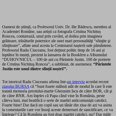
Oameni de știință, ca Profesorul Univ. Dr. Ilie Bădescu, membru al
Academiei Române, sau artiști ca fotografa Cristina Nichituș
Roncea, conturează, unul prin cuvânt, al doilea prin imaginea
grăitoare, trăsăturile puternice ale unei mari
personalităţi “sfinţite şi
sfinţitoare”, aflate anul acesta la Centenarul nașterii sale pământene.
Profesorul Radu Ciuceanu, fost deținut politic timp de 16 ani și
luptător în munți, prezent la lansarea de la Bookfest a Albumului
“DUHOVNICUL –
100 de ani cu Părintele Justin. 100 de portrete
de Cristina Nichituş Roncea”
, a subliniat, de asemenea:
“Părintele
Justin este unul dintre sfinții noștri!”.
Tot istoricul Radu Ciuceanu afirma într-
un interviu
acordat recent
ziarului BURSA
că “Sunt foarte mâhnit atât de modul în care îi este
tratată memoria preotului-martir Gherasim Iscu de către BOR, cât şi
de către BNR. Am înţeles că Papa când vine în România, peste
câteva luni, mai beatifică o serie de martiri anticomunişti catolici.
Foarte bine! Dar dacă un copil sau un tânăr din ziua de azi va asista
la comentariile care vor însoţi aceste demersuri de sanctificare, ce va
înţelege? Că în România au fost doar martiri catolici, nu? Dar miile