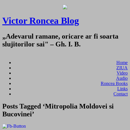
Victor Roncea Blog
„Adevarul ramane, oricare ar fi soarta
slujitorilor sai" – Gh. I. B.
Home
ZIUA
Video
Audio
Roncea Books
Links
Contact
Posts Tagged ‘Mitropolia Moldovei si
Bucovinei’