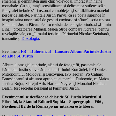
smerenia și demnitatea unui chip voievodal, îmbrăcat în haine
monahale. Cu siguranță sensibilitatea și delicatețea sufletească a
fotografei trebuie să fi rezonat cu noblețea și sensibilitatea marelui
pescar de suflete, Părintele Justin Pârvu, ca să poată suprinde în
imagini taina unor astfel de gesturi cuvioase și sfinte”, scria revista
Fundației Justin Pârvu. Pentru revista de teologie ortodoxă „Lumina
Lină”, prozatoarea Mihaela Malea Stroe compară lucrarea, pentru
revelațiile sale, cu „Jurnalul fericirii” Părintelui Nicolae Steinhardt,
transmite și
Doxologia
.
Eveniment
FB – Duhovnicul – Lansare Album Părintele Justin
de Ziua Sf. Justin
Albumul omagial cuprinde, alături de fotografii, pastorale ale
Părintelui Justin și evocări ale Patriarhului României, PF Daniel,
Mitropolitului Moldovei și Bucovinei, IPS Teofan, PS Calinic
Botoșăneanul și ale unor apropiați ai marelui Duhovnic, ca Maica
Justina Bujor, Starețul Arh. Hariton Negrea și Monahul Filotheu
Bălan, fost secretar personal al Părintelui Justin.
Evenimentul se desfășoară chiar de Sf. Justin Martirul și
Filosoful, la Standul Editurii Sophia – Supergraph – F06 ,
Pavilionul B2 de la Romexpo iar intrarea este liberă.