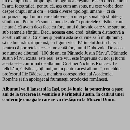
un exemplu de antropologie fotografică creştină. Este o direcţie nouă
în arta fotografică, pentru că, aşa cum am spus, nu este vorba doar
despre chipul unui om – există diverse tipologii umane -, ci să
surprinzi chipul unui mare duhovnic, a unei personalităţi sfinţite şi
sfinţitoare. Pentru că sunt semne destule în portretele Cristinei care
ne arată că avem de-a face cu forţa unui duhovnic care vine spre noi
sub semnele sfinţirii. Deci, aceasta este, cred, trăsătura distinctivă a
acestui album al Cristinei şi pentru asta se cuvine să îi mulţumim şi
să ne bucurăm, împreună, cu figura vie a Părintelui Justin Pârvu
pentru că portretele acestea ne arată forţa unui Duhovnic. De aceea
se numeste albumul “100 de ani cu Părintele Justin Pârvu”. Părintele
Justin Pârvu există, este real, este viu, este împreună cu noi şi lucrul
acesta este confirmat de albumul Cristinei Nichituş Roncea. Te
felicităm, Cristina şi îţi mulţumim pentru acest album.”, conchide
profesorul Ilie Bădescu, membru corespondent al Academiei
Române și fin apologet al frumuseții ortodoxiei românești.
Albumul va fi lansat și la Iași, pe 14 iunie, la pomenirea a șase
ani de la trecerea la veșnicie a Părintelui Justin, în cadrul unei
conferințe omagiale care se va desfășura la Muzeul Unirii.