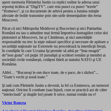
apere memoria Părintelui Justin cu replici online la adresa unui
reportaj ticălos al “DigiTV”, care reia punct cu punct “tezele”
“Hotnews”, şi cu documente de arhivă pentru a lumina minţile
afectate de bolile transmise prin site-urile demenţialiste din trena
Moscovei.
Păcat că nici Mitropolia Moldovei şi Bucovinei şi nici Patriarhia
Română nu iau o atitudine mai fermă împotriva lustragiilor celor doi
plutonieri ai Moscovei, Jar şi Căntărean, şi nici autorităţile
responsabile nu trec la nişte măsuri specifice şi necesare de apărare a
securităţii naţionale iar Externele nu procedează la interdicţii fireşti,
în condiţiile în care Ucraina îşi permite să aibă pe “lista neagră”
de”non grata” cel puţin 10 jurnalişti şi scriitori români şi membri ai
societătii civile româneşti, cetăţeni fideli ai statului NATO şi UE
România.
Altfel… “
Bucuroşi le-om duce toate, de e pace, de-i război”.
..
“Toate’s vechi şi nouă toate.”
Şi iată cum Părintele Justin a devenit, la fel ca Eminescu, un turnesol
naţional. Oricine îi combate (sau înjură, cum se practică azi de către
“intelectuali” şi slugile lor) poate fi orice, numai român nu e!
Victor Roncea