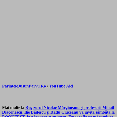
ParinteleJustinParvu.Ro
/
YouTube Aici
Mai multe la
Regizorul Nicolae Mărgineanu și profesorii Mihail
Diaconescu, Ilie Bădescu și Radu Ciuceanu vă invită sâmbătă la
BOOKFEST, la o lansare-eveniment. Fotografia ca mărturisire.