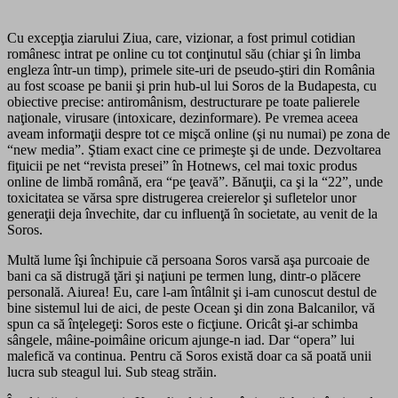
Cu excepţia ziarului Ziua, care, vizionar, a fost primul cotidian
românesc intrat pe online cu tot conţinutul său (chiar şi în limba
engleza într-un timp), primele site-uri de pseudo-ştiri din România
au fost scoase pe banii şi prin hub-ul lui Soros de la Budapesta, cu
obiective precise: antiromânism, destructurare pe toate palierele
naţionale, virusare (intoxicare, dezinformare). Pe vremea aceea
aveam informaţii despre tot ce mişcă online (şi nu numai) pe zona de
“new media”. Ştiam exact cine ce primeşte şi de unde. Dezvoltarea
fiţuicii pe net “revista presei” în Hotnews, cel mai toxic produs
online de limbă română, era “pe ţeavă”. Bănuţii, ca şi la “22”, unde
toxicitatea se vărsa spre distrugerea creierelor şi sufletelor unor
generaţii deja învechite, dar cu influenţă în societate, au venit de la
Soros.
Multă lume îşi închipuie că persoana Soros varsă aşa purcoaie de
bani ca să distrugă ţări şi naţiuni pe termen lung, dintr-o plăcere
personală. Aiurea! Eu, care l-am întâlnit şi i-am cunoscut destul de
bine sistemul lui de aici, de peste Ocean şi din zona Balcanilor, vă
spun ca să înţelegeţi: Soros este o ficţiune. Oricât şi-ar schimba
sângele, mâine-poimâine oricum ajunge-n iad. Dar “opera” lui
malefică va continua. Pentru că Soros există doar ca să poată unii
lucra sub steagul lui. Sub steag străin.