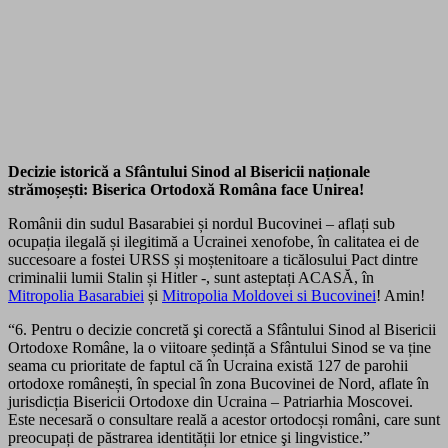
Decizie istorică a Sfântului Sinod al Bisericii naționale
strămoșești: Biserica Ortodoxă Româna face Unirea!
Românii din sudul Basarabiei și nordul Bucovinei – aflați sub
ocupația ilegală și ilegitimă a Ucrainei xenofobe, în calitatea ei de
succesoare a fostei URSS și moștenitoare a ticălosului Pact dintre
criminalii lumii Stalin și Hitler -, sunt asteptați ACASĂ, în
Mitropolia Basarabiei
și
Mitropolia Moldovei si Bucovinei
! Amin!
“6. Pentru o decizie concretă şi corectă a Sfântului
Sinod al Bisericii
Ortodoxe Române, la o viitoare ședință a Sfântului Sinod se va ține
seama cu prioritate de faptul că în Ucraina există 127 de parohii
ortodoxe românești, în special în zona Bucovinei de Nord, aflate în
jurisdicția Bisericii Ortodoxe din Ucraina – Patriarhia Moscovei.
Este necesară o consultare reală a acestor ortodocși români, care sunt
preocupați de păstrarea identității lor etnice şi lingvistice.”