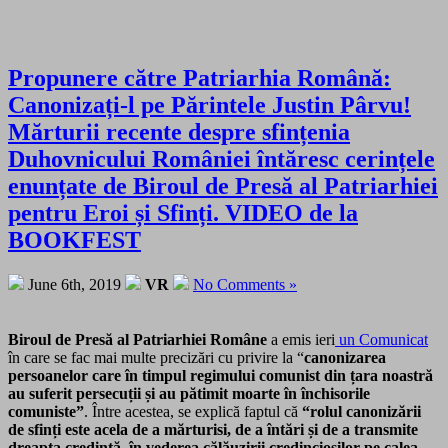
Propunere către Patriarhia Română:
Canonizați-l pe Părintele Justin Pârvu!
Mărturii recente despre sfințenia
Duhovnicului României întăresc cerințele
enunțate de Biroul de Presă al Patriarhiei
pentru Eroi și Sfinți. VIDEO de la
BOOKFEST
June 6th, 2019
VR
No Comments »
Biroul de Presă al Patriarhiei Române
a emis ieri
un Comunicat
în care se fac mai multe precizări cu privire la “
canonizarea
persoanelor care în timpul regimului comunist din țara noastră
au suferit persecuții și au pătimit moarte în închisorile
comuniste”
. Între acestea, se explică faptul că
“rolul canonizării
de sfinți este acela de a mărturisi, de a întări și de a transmite
dreapta credință, în vederea călăuzirii credincioșilor pe calea