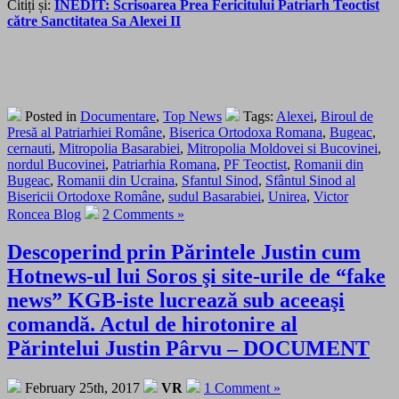
Citiți și:
INEDIT: Scrisoarea Prea Fericitului Patriarh Teoctist
către Sanctitatea Sa Alexei II
Posted in
Documentare
,
Top News
Tags:
Alexei
,
Biroul de
Presă al Patriarhiei Române
,
Biserica Ortodoxa Romana
,
Bugeac
,
cernauti
,
Mitropolia Basarabiei
,
Mitropolia Moldovei si Bucovinei
,
nordul Bucovinei
,
Patriarhia Romana
,
PF Teoctist
,
Romanii din
Bugeac
,
Romanii din Ucraina
,
Sfantul Sinod
,
Sfântul Sinod al
Bisericii Ortodoxe Române
,
sudul Basarabiei
,
Unirea
,
Victor
Roncea Blog
2 Comments »
Descoperind prin Părintele Justin cum
Hotnews-ul lui Soros şi site-urile de “fake
news” KGB-iste lucrează sub aceeaşi
comandă. Actul de hirotonire al
Părintelui Justin Pârvu – DOCUMENT
February 25th, 2017
VR
1 Comment »