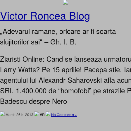
Victor Roncea Blog
„Adevarul ramane, oricare ar fi soarta
slujitorilor sai" – Gh. I. B.
Ziaristi Online: Cand se lanseaza urmatorul
Larry Watts? Pe 15 aprilie! Pacepa stie. Ia
agentului lui Alexandr Saharovski afla ac
SRI. 1.400.000 de “homofobi” pe strazile Par
Badescu despre Nero
March 26th, 2013
VR
No Comments »