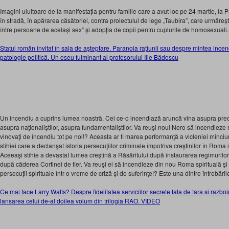
Imagini uluitoare de la manifestația pentru familie care a avut loc pe 24 martie, l
în stradă, în apărarea căsătoriei, contra proiectului de lege „Taubira”, care urmăreșt
între persoane de același sex” și adopția de copii pentru cuplurile de homosexuali.
Statul român invitat în sala de aşteptare. Paranoia raţiunii sau despre mintea incend
patologie politică. Un eseu fulminant al profesorului Ilie Bădescu
Un incendiu a cuprins lumea noastră. Cei ce-o incendiază aruncă vina asupra preoţi
asupra naţionaliştilor, asupra fundamentaliştilor. Va reuşi noul Nero să incendieze 
vinovaţi de incendiu tot pe noi!? Aceasta ar fi marea performanţă a vicleniei minciun
stihiei care a declanşat istoria persecuţiilor criminale împotriva creştinilor în Ro
Aceeaşi stihie a devastat lumea creştină a Răsăritului după instaurarea regimurilor
după căderea Cortinei de fier. Va reuşi el să incendieze din nou Roma spirituală şi
persecuţii spirituale într-o vreme de criză şi de suferinţe!? Este una dintre întrebările
Ce mai face Larry Watts? Despre fidelitatea serviciilor secrete fata de tara si razbo
lansarea celui de-al doilea volum din trilogia RAO. VIDEO