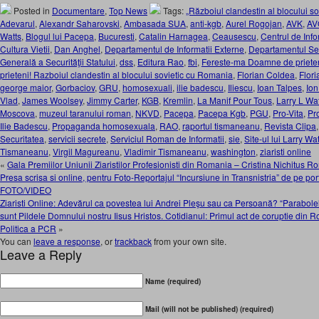
Posted in
Documentare
,
Top News
Tags:
„Războiul clandestin al blocului s
Adevarul
,
Alexandr Saharovski
,
Ambasada SUA
,
anti-kgb
,
Aurel Rogojan
,
AVK
,
AV
Watts
,
Blogul lui Pacepa
,
Bucuresti
,
Catalin Harnagea
,
Ceausescu
,
Centrul de Info
Cultura Vietii
,
Dan Anghel
,
Departamentul de Informatii Externe
,
Departamentul Secu
Generală a Securităţii Statului
,
dss
,
Editura Rao
,
fbi
,
Fereste-ma Doamne de priete
prieteni! Razboiul clandestin al blocului sovietic cu Romania
,
Florian Coldea
,
Flor
george maior
,
Gorbaciov
,
GRU
,
homosexuali
,
ilie badescu
,
Iliescu
,
Ioan Talpes
,
Ion
Vlad
,
James Woolsey
,
Jimmy Carter
,
KGB
,
Kremlin
,
La Manif Pour Tous
,
Larry L Wa
Moscova
,
muzeul taranului roman
,
NKVD
,
Pacepa
,
Pacepa Kgb
,
PGU
,
Pro-Vita
,
Pr
Ilie Badescu
,
Propaganda homosexuala
,
RAO
,
raportul tismaneanu
,
Revista Clipa
Securitatea
,
servicii secrete
,
Serviciul Roman de Informatii
,
sie
,
Site-ul lui Larry Wat
Tismaneanu
,
Virgil Magureanu
,
Vladimir Tismaneanu
,
washington
,
ziaristi online
«
Gala Premiilor Uniunii Ziaristilor Profesionisti din Romania – Cristina Nichitus R
Presa scrisa si online, pentru Foto-Reportajul “Incursiune in Transnistria” de pe po
FOTO/VIDEO
Ziaristi Online: Adevărul ca povestea lui Andrei Pleşu sau ca Persoană? “Parabolel
sunt Pildele Domnului nostru Iisus Hristos. Cotidianul: Primul act de coruptie din 
Politica a PCR
»
You can
leave a response
, or
trackback
from your own site.
Leave a Reply
Name (required)
Mail (will not be published) (required)