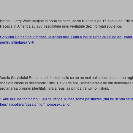
Istoricul Larry Watts susţine în noua sa carte, ce va fi lansată pe 15 aprilie de Editu
Pacepa în America au avut rezultatele unei veritabile dezinformări sovietice.
Serviciul Roman de Informatii la aniversare. Cum a fost in urma cu 23 de ani, ca
pentru infiintarea SRI
Varsta Serviciului Roman de Informatii este cu un an mai putin decat dainuirea re
scos din istorie in decembrie 1989. De 23 de ani, Romania traieste din demolarea u
profanarea propriei identitati, fara a reusi sa prinda trenul noii istorii.
1.400.000 de “homofobi” l-au cautat pe Mircea Toma pe strazile (dar nu si prin cana
tous” impotriva “casatoriilor” homosexualilor