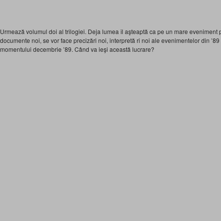
Urmează volumul doi al trilogiei. Deja lumea îl aşteaptă ca pe un mare eveniment 
documente noi, se vor face precizări noi, interpretă ri noi ale evenimentelor din ’89
momentului decembrie ’89. Când va ieşi această lucrare?