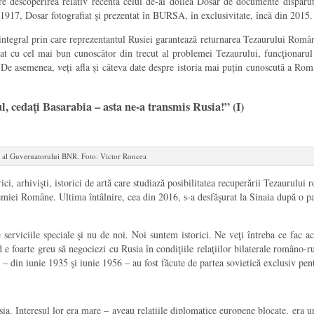
spre descoperirea relativ recentă celui de-al doilea Dosar de documente dispă
 1917, Dosar fotografiat şi prezentat în BURSA, în exclusivitate, încă din 2015.
egral prin care reprezentantul Rusiei garantează returnarea Tezaurului României.
plat cu cel mai bun cunos­cător din trecut al problemei Tezaurului, funcţiona
 De asemenea, veți afla și c
âteva date despre istoria mai puțin cunoscută a Rom
l, cedaţi Basarabia – asta ne-a transmis Rusia!” (I)
er al Guvernatorului BNR. Foto: Victor Roncea
 arhivişti, istorici de artă care studiază posibilitatea recuperării Tezaurului 
miei Române. Ultima întâlnire, cea din 2016, s-a des­făşurat la Sinaia după o p
erviciile speciale şi nu de noi. Noi suntem istorici. Ne veţi întreba ce fac ace
e foarte greu să negociezi cu Rusia în condiţiile relaţiilor bilaterale româ­no-rus
e – din iunie 1935 şi iunie 1956 – au fost făcute de partea sovietică exclusiv pen
ia. Interesul lor era mare – aveau relaţiile diplomatice europene blocate, era un