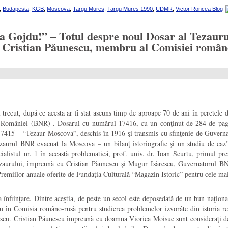
,
Budapesta
,
KGB
,
Moscova
,
Targu Mures
,
Targu Mures 1990
,
UDMR
,
Victor Roncea Blog
ea Gojdu!” – Totul despre noul Dosar al Tezauru
Cristian Păunescu, membru al Comisiei româno-
trecut, după ce acesta ar fi stat ascuns timp de aproape 70 de ani în peretele 
 a României (BNR) . Dosarul cu numărul 17416, cu un conţinut de 284 de pagin
415 – “Tezaur Moscova”, deschis în 1916 şi transmis cu sfinţenie de Guvernato
ezaurul BNR evacuat la Moscova – un bilanţ istoriografic şi un studiu de caz
listul nr. 1 în această problematică, prof. univ. dr. Ioan Scurtu, primul preş
ezaurului, împreună cu Cristian Păunescu şi Mugur Isărescu, Guvernatorul BNR
miilor anuale oferite de Fundaţia Culturală “Magazin Istoric” pentru cele mai i
 înfiinţare. Dintre aceştia, de peste un secol este deposedată de un bun naţion
ru în Comisia româno-rusă pentru studierea problemelor izvorâte din istoria re
cu. Cristian Păunescu împreună cu doamna Viorica Moisuc sunt consideraţi de 