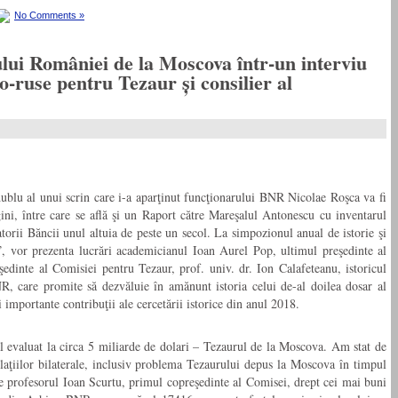
No Comments »
lui României de la Moscova într-un interviu
ruse pentru Tezaur și consilier al
dublu al unui scrin care i-a aparţinut funcţionarului BNR Nicolae Roşca va fi
i, între care se află şi un Raport către Mareşalul Antonescu cu inventarul
rii Băncii unul altuia de peste un secol. La simpozionul anual de istorie şi
”, vor prezenta lucrări academicianul Ioan Aurel Pop, ultimul preşedinte al
edinte al Comisiei pentru Tezaur, prof. univ. dr. Ion Calafeteanu, istoricul
, care promite să dezvăluie în amănunt istoria celui de-al doilea dosar al
mportante contribuţii ale cercetării istorice din anul 2018.
al evaluat la circa 5 miliarde de dolari – Tezaurul de la Moscova. Am stat de
laţiilor bilaterale, inclusiv problema Tezaurului depus la Moscova în timpul
profesorul Ioan Scurtu, primul copreşedinte al Comisei, drept cei mai buni