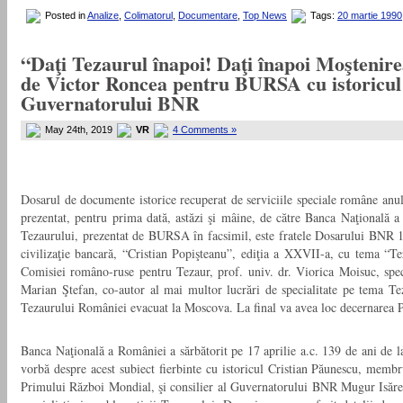
Posted in
Analize
,
Colimatorul
,
Documentare
,
Top News
Tags:
20 martie 1990
“Daţi Tezaurul înapoi! Daţi înapoi Moştenir
de Victor Roncea pentru BURSA cu istoricul 
Guvernatorului BNR
May 24th, 2019
VR
4 Comments »
Dosarul de documente istorice recuperat de serviciile speciale române anul 
prezentat, pentru prima dată, astăzi şi mâine, de către Banca Naţională
Tezaurului, prezentat de BURSA în facsimil, este fratele Dosarului BNR 17
civilizaţie bancară, “Cristian Popişteanu”, ediţia a XXVII-a, cu tema “T
Comisiei româno-ruse pentru Tezaur, prof. univ. dr. Viorica Moisuc, specia
Marian Ştefan, co-autor al mai multor lucrări de specialitate pe tema T
Tezaurului României evacuat la Moscova. La final va avea loc decernarea Pre
Banca Naţională a României a sărbătorit pe 17 aprilie a.c. 139 de ani de la
vorbă despre acest subiect fierbinte cu istoricul Cristian Păunescu, memb
Primului Război Mondial, şi consilier al Guvernatorului BNR Mugur Isăres