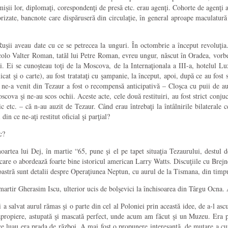
mişii lor, diplomaţi, corespondenţi de presă etc. erau agenţi. Cohorte de agenţi 
orizate, bancnote care dispăruseră din circulaţie, în general aproape maculatur
uşii aveau date cu ce se petrecea la unguri. În octombrie a început revoluţia
colo Valter Roman, tatăl lui Petre Roman, evreu ungur, născut în Oradea, vorb
 Ei se cunoşteau toţi de la Moscova, de la Internaţionala a III-a, hotelul Lux
at şi o carte), au fost tratataţi cu şampanie, la început, apoi, după ce au fost s
e ne-a venit din Tezaur a fost o recompensă anticipativă – Cloşca cu puii de a
va şi ne-au scos ochii. Aceste acte, cele două restituiri, au fost strict conjuc
tic etc. – că n-au auzit de Tezaur. Când erau întrebaţi la întâlnirile bilateral
in ce ne-aţi restitut oficial şi parţial?
c?
rtea lui Dej, în martie “65, pune şi el pe tapet situaţia Tezaurului, destul 
 care o abordează foarte bine istoricul american Larry Watts. Discuţiile cu Br
astră sunt detalii despre Operaţiunea Neptun, cu aurul de la Tismana, din timp
l-martir Gherasim Iscu, ulterior ucis de bolşevici la închisoarea din Târgu Ocna
salvat aurul rămas şi o parte din cel al Poloniei prin această idee, de a-l ascu
 apropiere, astupată şi mascată perfect, unde acum am făcut şi un Muzeu. Era pe
ce luau era prada de război. A mai fost o propunere interesantă, de mutare a cur