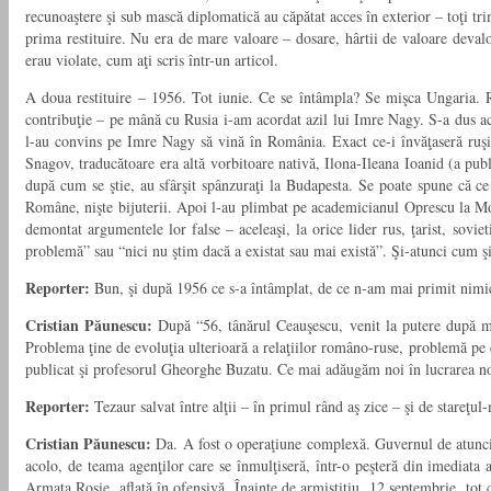
recunoaştere şi sub mască diplomatică au căpătat acces în exterior – toţi tri
prima restituire. Nu era de mare valoare – dosare, hârtii de valoare deval
erau violate, cum aţi scris într-un articol.
A doua restituire – 1956. Tot iunie. Ce se întâmpla? Se mişca Ungaria. R
contribuţie – pe mână cu Rusia i-am acordat azil lui Imre Nagy. S-a dus a
l-au convins pe Imre Nagy să vină în România. Exact ce-i învăţaseră ruşii.
Snagov, traducătoare era altă vorbitoare nativă, Ilona-Ileana Ioanid (a public
după cum se ştie, au sfârşit spânzuraţi la Budapesta. Se poate spune că c
Române, nişte bijuterii. Apoi l-au plimbat pe academicianul Oprescu la Mosco
demontat argumentele lor false – aceleaşi, la orice lider rus, ţarist, sovie
problemă” sau “nici nu ştim dacă a existat sau mai există”. Şi-atunci cum şi d
Reporter:
Bun, şi după 1956 ce s-a întâmplat, de ce n-am mai primit nimi
Cristian Păunescu:
După “56, tânărul Ceauşescu, venit la putere după moa
Problema ţine de evoluţia ulterioară a relaţiilor româno-ruse, problemă pe
publicat şi profesorul Gheorghe Buzatu. Ce mai adăugăm noi în lucrarea no
Reporter:
Tezaur salvat între alţii – în primul rând aş zice – şi de stareţu
Cristian Păunescu:
Da. A fost o operaţiune complexă. Guvernul de atunci a 
acolo, de teama agenţilor care se înmulţiseră, într-o peşteră din imediata
Armata Roşie, aflată în ofensivă. Înainte de armistiţiu, 12 septembrie, tot 