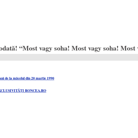
iodată! “Most vagy soha! Most vagy soha! Most
ni de la măcelul din 20 martie 1990
şi EXCLUSIVITĂŢI RONCEA.RO