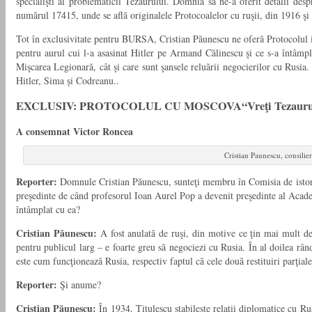
specialişti ai problematicii Tezaurului. Domnia sa ne-a oferit detalii de
numărul 17415, unde se află originalele Protocoalelor cu ruşii, din 1916 şi
Tot în exclusivitate pentru BURSA, Cristian Păunescu ne oferă Protocolul int
pentru aurul cui l-a asasinat Hitler pe Armand Călinescu şi ce s-a întâm
Mişcarea Legionară, cât şi care sunt şansele reluării negocierilor cu Rusia.
Hitler, Sima și Codreanu.
.
EXCLUSIV: PROTOCOLUL CU MOSCOVA
“Vreţi Tezauru
A consemnat Victor Roncea
Cristian Paunescu, consili
Reporter:
Domnule Cristian Păunescu, sunteţi membru în Comisia de istorici,
preşedinte de când profesorul Ioan Aurel Pop a devenit preşedinte al Acade
în­tâmplat cu ea?
Cristian Păunescu:
A fost anulată de ruşi, din motive ce ţin mai mult de s
pentru publicul larg – e foarte greu să negociezi cu Rusia. În al doilea rând 
este cum funcţionează Rusia, respectiv faptul că cele două restituiri parţial
Reporter:
Şi anume?
Cristian Păunescu:
În 1934, Titulescu stabileşte relaţii diplomatice cu Rus