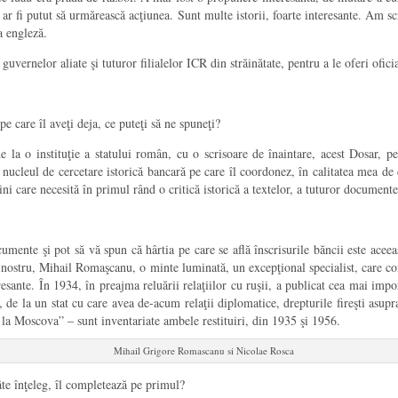
e ar fi putut să urmărească acţiunea. Sunt multe istorii, foarte interesante. Am 
a engleză.
uvernelor aliate şi tuturor filialelor ICR din străinătate, pentru a le oferi oficia
pe care îl aveţi deja, ce puteţi să ne spuneţi?
 o instituţie a statului român, cu o scrisoare de înaintare, acest Dosar, pe car
cleul de cercetare istorică bancară pe care îl coordonez, în calitatea mea de c
 care necesită în primul rând o critică istorică a textelor, a tuturor documente
cumente şi pot să vă spun că hârtia pe care se află înscrisurile băncii este acee
 nostru, Mihail Romaşcanu, o minte luminată, un excepţional specialist, care co
teresante. În 1934, în preajma reluării relaţiilor cu ruşii, a publicat cea mai
de la un stat cu care avea de-acum relaţii diplomatice, drepturile fireşti asup
la Moscova” – sunt inventariate ambele restituiri, din 1935 şi 1956.
Mihail Grigore Romascanu si Nicolae Rosca
te înţeleg, îl completează pe primul?