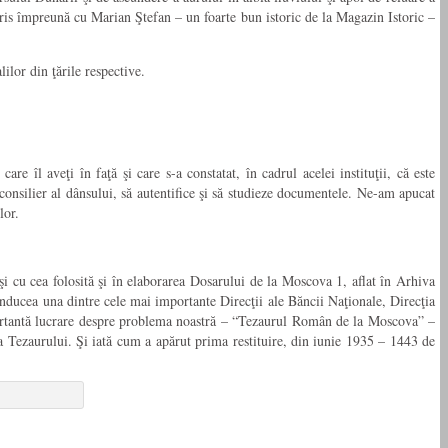
scris împreună cu Marian Ştefan – un foarte bun istoric de la Magazin Istoric –
lilor din ţările respective.
e îl aveţi în faţă şi care s-a constatat, în cadrul acelei instituţii, că este
onsilier al dânsului, să autentifice şi să studieze documentele. Ne-am apucat
lor.
aşi cu cea folosită şi în elaborarea Dosarului de la Moscova 1, aflat în Arhiva
nducea una dintre cele mai importante Direcţii ale Băncii Naţionale, Direcţia
 importantă lucrare despre problema noastră – “Tezaurul Român de la Moscova” –
ra Tezaurului. Şi iată cum a apărut prima restituire, din iunie 1935 – 1443 de