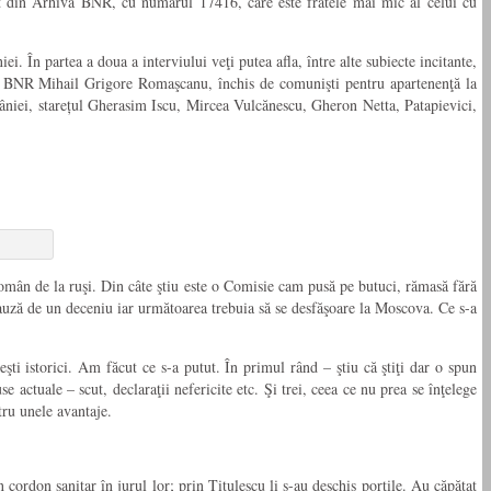
rut din Arhiva BNR, cu numărul 17416, care este fratele mai mic al celui cu
 În partea a doua a interviului veţi putea afla, între alte subiecte incitante,
rul BNR Mihail Grigore Romaşcanu, închis de comunişti pentru apartenenţă la
âniei, starețul Gherasim Iscu, Mircea Vulcănescu, Gheron Netta, Patapievici,
român de la ruşi. Din câte ştiu este o Comisie cam pusă pe butuci, rămasă fără
auză de un deceniu iar următoarea trebuia să se desfăşoare la Moscova. Ce s-a
şti istorici. Am făcut ce s-a putut. În primul rând – ştiu că ştiţi dar o spun
e actuale – scut, declaraţii nefericite etc. Şi trei, ceea ce nu prea se înţelege
tru unele avantaje.
 cordon sanitar în jurul lor; prin Titulescu li s-au deschis porţile. Au căpătat