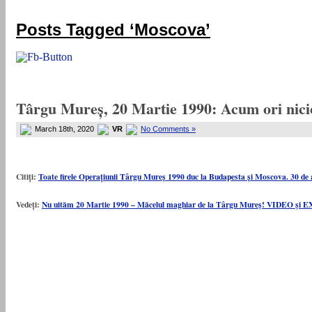
„ADEVARUL RAMANE, ORICARE AR FI SOARTA SLUJITORILOR SAI" – GH. I. B.
Posts Tagged ‘Moscova’
Târgu Mureș, 20 Martie 1990: Acum ori nic
March 18th, 2020
VR
No Comments »
Citiți:
Toate firele Operațiunii Târgu Mureș 1990 duc la Budapesta și Moscova. 30 de a
Vedeți:
Nu uităm 20 Martie 1990 – Măcelul maghiar de la Târgu Mureş! VIDEO 