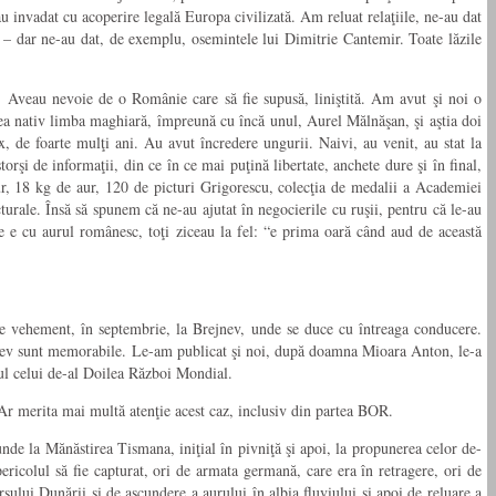
au invadat cu acoperire legală Europa civilizată. Am reluat relaţiile, ne-au dat
ă – dar ne-au dat, de exemplu, osemintele lui Dimitrie Cantemir. Toate lăzile
. Aveau nevoie de o Românie care să fie supusă, liniştită. Am avut şi noi o
ea nativ limba maghiară, împreună cu încă unul, Aurel Mălnăşan, şi aştia doi
, de foarte mulţi ani. Au avut încredere ungurii. Naivi, au venit, au stat la
torşi de informaţii, din ce în ce mai puţină libertate, anchete dure şi în final,
ur, 18 kg de aur, 120 de picturi Grigorescu, colecţia de medalii a Academiei
turale. Însă să spunem că ne-au ajutat în negocierile cu ruşii, pentru că le-au
e ce e cu aurul românesc, toţi ziceau la fel: “e prima oară când aud de această
de vehement, în septembrie, la Brejnev, unde se duce cu întreaga conducere.
ejnev sunt memorabile. Le-am publicat şi noi, după doamna Mioara Anton, le-a
ul celui de-al Doilea Război Mondial.
. Ar merita mai multă atenţie acest caz, inclusiv din partea BOR.
nde la Mănăstirea Tismana, iniţial în pivniţă şi apoi, la propunerea celor de-
ricolul să fie capturat, ori de armata germană, care era în retragere, ori de
sului Dunării şi de ascundere a aurului în albia fluviului şi apoi de reluare a