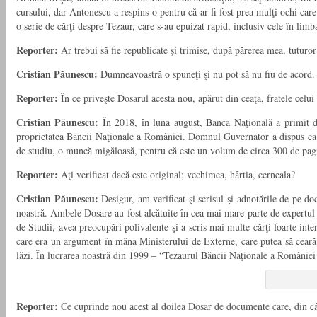
cursului, dar Antonescu a respins-o pentru că ar fi fost prea mulţi ochi car
o serie de cărţi despre Tezaur, care s-au epuizat rapid, inclusiv cele în limb
Reporter:
Ar trebui să fie republicate şi trimise, după părerea mea, tuturor g
Cristian Păunescu:
Dumneavoastră o spuneţi şi nu pot să nu fiu de acord.
Reporter:
În ce priveşte Dosarul acesta nou, apărut din ceaţă, fratele celui 
Cristian Păunescu:
În 2018, în luna august, Banca Naţională a primit de la
proprietatea Băncii Naţionale a Româ­niei. Domnul Guvernator a dispus ca nu
de studiu, o muncă migăloasă, pentru că este un volum de circa 300 de pagini
Reporter:
Aţi verificat dacă este original; vechimea, hârtia, cerneala?
Cristian Păunescu:
Desigur, am verificat şi scrisul şi adnotările de pe do
noastră. Ambele Dosare au fost alcătuite în cea mai mare parte de expertul
de Studii, avea preocupări polivalente şi a scris mai multe cărţi foarte in
care era un argument în mâna Ministerului de Externe, care putea să ceară, 
lăzi. În lucrarea noastră din 1999 – “Tezaurul Băncii Naţionale a României 
Reporter:
Ce cuprinde nou acest al doilea Dosar de documente care, din câ