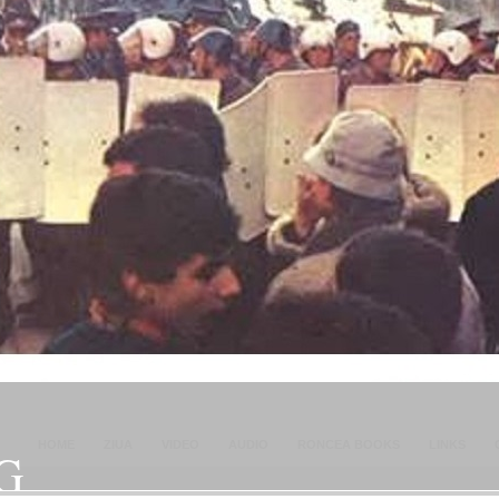
HOME
ZIUA
VIDEO
AUDIO
RONCEA BOOKS
LINKS
G