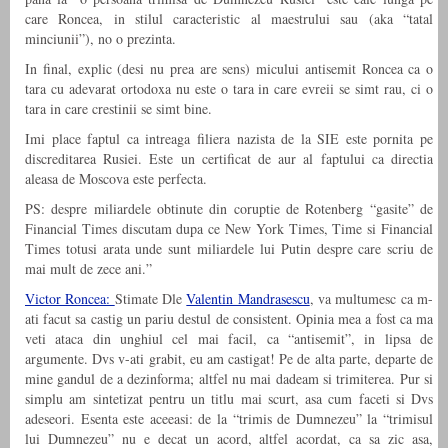
care Roncea, in stilul caracteristic al maestrului sau (aka “tatal
minciunii”), no o prezinta.
In final, explic (desi nu prea are sens) micului antisemit Roncea ca o
tara cu adevarat ortodoxa nu este o tara in care evreii se simt rau, ci o
tara in care crestinii se simt bine.
Imi place faptul ca intreaga filiera nazista de la SIE este pornita pe
discreditarea Rusiei. Este un certificat de aur al faptului ca directia
aleasa de Moscova este perfecta.
PS: despre miliardele obtinute din coruptie de Rotenberg “gasite” de
Financial Times discutam dupa ce New York Times, Time si Financial
Times totusi arata unde sunt miliardele lui Putin despre care scriu de
mai mult de zece ani.”
Victor Roncea:
Stimate Dle
Valentin Mandrasescu
, va multumesc ca m-
ati facut sa castig un pariu destul de consistent. Opinia mea a fost ca ma
veti ataca din unghiul cel mai facil, ca “antisemit”, in lipsa de
argumente. Dvs v-ati grabit, eu am castigat! Pe de alta parte, departe de
mine gandul de a dezinforma; altfel nu mai dadeam si trimiterea. Pur si
simplu am sintetizat pentru un titlu mai scurt, asa cum faceti si Dvs
adeseori. Esenta este aceeasi: de la “trimis de Dumnezeu” la “trimisul
lui Dumnezeu” nu e decat un acord, altfel acordat, ca sa zic asa,