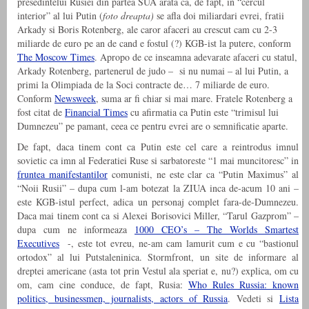
presedintelui Rusiei din partea SUA arata ca, de fapt, in “cercul
interior” al lui Putin (
foto dreapta)
se afla doi miliardari evrei, fratii
Arkady si Boris Rotenberg, ale caror afaceri au crescut cam cu 2-3
miliarde de euro pe an de cand e fostul (?) KGB-ist la putere, conform
The Moscow Times
. Apropo de ce inseamna adevarate afaceri cu statul,
Arkady Rotenberg, partenerul de judo – si nu numai – al lui Putin, a
primi la Olimpiada de la Soci contracte de… 7 miliarde de euro.
Conform
Newsweek
, suma ar fi chiar si mai mare. Fratele Rotenberg a
fost citat de
Financial Times
cu afirmatia ca Putin este “trimisul lui
Dumnezeu” pe pamant, ceea ce pentru evrei are o semnificatie aparte.
De fapt, daca tinem cont ca Putin este cel care a reintrodus imnul
sovietic ca imn al Federatiei Ruse si sarbatoreste “1 mai muncitoresc” in
fruntea manifestantilor
comunisti, ne este clar ca “Putin Maximus” al
“Noii Rusii” – dupa cum l-am botezat la ZIUA inca de-acum 10 ani –
este KGB-istul perfect, adica un personaj complet fara-de-Dumnezeu.
Daca mai tinem cont ca si Alexei Borisovici Miller, “Tarul Gazprom” –
dupa cum ne informeaza
1000 CEO’s – The Worlds Smartest
Executives
-, este tot evreu, ne-am cam lamurit cum e cu “bastionul
ortodox” al lui Putstaleninica. Stormfront, un site de informare al
dreptei americane (asta tot prin Vestul ala speriat e, nu?) explica, om cu
om, cam cine conduce, de fapt, Rusia:
Who Rules Russia: known
politics, businessmen, journalists, actors of Russia
. Vedeti si
Lista