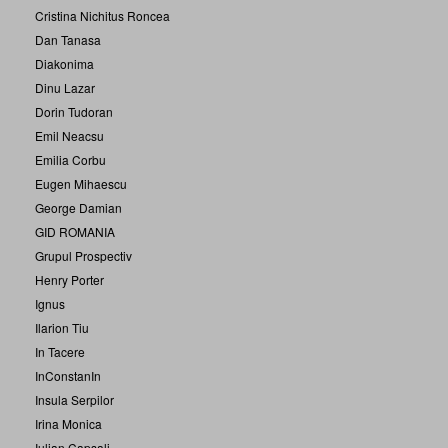
Cristina Nichitus Roncea
Dan Tanasa
Diakonima
Dinu Lazar
Dorin Tudoran
Emil Neacsu
Emilia Corbu
Eugen Mihaescu
George Damian
GID ROMANIA
Grupul Prospectiv
Henry Porter
Ignus
Ilarion Tiu
In Tacere
InConstanIn
Insula Serpilor
Irina Monica
Iulian Capsali