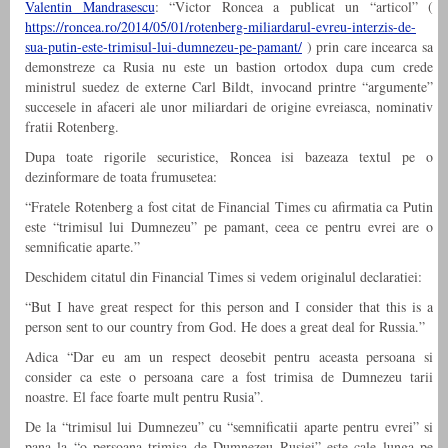
Valentin Mandrasescu
: “Victor Roncea a publicat un “articol” (
https://roncea.ro/2014/05/01/rotenberg-miliardarul-evreu-interzis-de-
sua-putin-este-trimisul-lui-dumnezeu-pe-pamant/
) prin care incearca sa
demonstreze ca Rusia nu este un bastion ortodox dupa cum crede
ministrul suedez de externe Carl Bildt, invocand printre “argumente”
succesele in afaceri ale unor miliardari de origine evreiasca, nominativ
fratii Rotenberg.
Dupa toate rigorile securistice, Roncea isi bazeaza textul pe o
dezinformare de toata frumusetea:
“Fratele Rotenberg a fost citat de Financial Times cu afirmatia ca Putin
este “trimisul lui Dumnezeu” pe pamant, ceea ce pentru evrei are o
semnificatie aparte.”
Deschidem citatul din Financial Times si vedem originalul declaratiei:
“But I have great respect for this person and I consider that this is a
person sent to our country from God. He does a great deal for Russia.”
Adica “Dar eu am un respect deosebit pentru aceasta persoana si
consider ca este o persoana care a fost trimisa de Dumnezeu tarii
noastre. El face foarte mult pentru Rusia”.
De la “trimisul lui Dumnezeu” cu “semnificatii aparte pentru evrei” si
pana la “o persoana trimisa de Dumnezeu Rusiei” este cale lunga pe