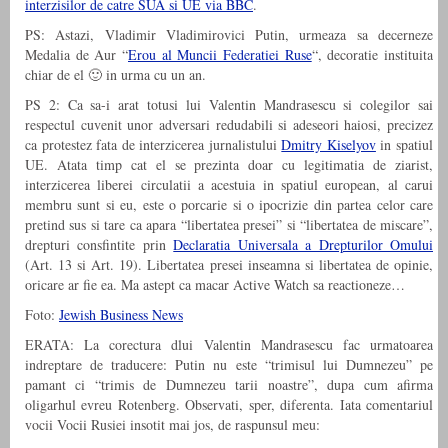
interzisilor de catre SUA si UE via BBC
.
PS: Astazi, Vladimir Vladimirovici Putin, urmeaza sa decerneze
Medalia de Aur “
Erou al Muncii Federatiei Ruse
“, decoratie instituita
chiar de el 🙂 in urma cu un an.
PS 2: Ca sa-i arat totusi lui Valentin Mandrasescu si colegilor sai
respectul cuvenit unor adversari redudabili si adeseori haiosi, precizez
ca protestez fata de interzicerea jurnalistului
Dmitry Kiselyov
in spatiul
UE. Atata timp cat el se prezinta doar cu legitimatia de ziarist,
interzicerea liberei circulatii a acestuia in spatiul european, al carui
membru sunt si eu, este o porcarie si o ipocrizie din partea celor care
pretind sus si tare ca apara “libertatea presei” si “libertatea de miscare”,
drepturi consfintite prin
Declaratia Universala a Drepturilor Omului
(Art. 13 si Art. 19). Libertatea presei inseamna si libertatea de opinie,
oricare ar fie ea. Ma astept ca macar Active Watch sa reactioneze…
Foto:
Jewish Business News
ERATA: La corectura dlui Valentin Mandrasescu fac urmatoarea
indreptare de traducere: Putin nu este “trimisul lui Dumnezeu” pe
pamant ci “trimis de Dumnezeu tarii noastre”, dupa cum afirma
oligarhul evreu Rotenberg. Observati, sper, diferenta. Iata comentariul
vocii Vocii Rusiei insotit mai jos, de raspunsul meu: