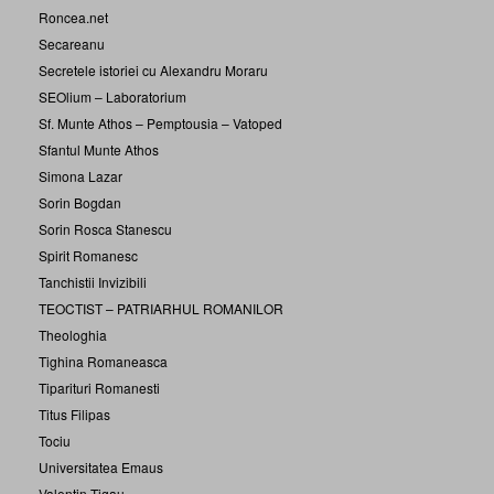
Roncea.net
Secareanu
Secretele istoriei cu Alexandru Moraru
SEOlium – Laboratorium
Sf. Munte Athos – Pemptousia – Vatoped
Sfantul Munte Athos
Simona Lazar
Sorin Bogdan
Sorin Rosca Stanescu
Spirit Romanesc
Tanchistii Invizibili
TEOCTIST – PATRIARHUL ROMANILOR
Theologhia
Tighina Romaneasca
Tiparituri Romanesti
Titus Filipas
Tociu
Universitatea Emaus
Valentin Tigau