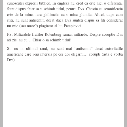
cunoscutei expresii biblice. In engleza nu cred ca este nici o diferenta.
Sunt dispus chiar sa si schimb titlul, pentru Dvs. Chestia cu semnificatia
este de la mine, fara ghilimele, ca o mica glumita. Altfel, dupa cum
stiti, nu sunt antisemit, decat daca Dvs sunteti dispus sa fiti considerat
un mic (sau mare?) plagiator al lui Patapievici.
PS: Miliardele fratilor Rotenberg raman miliarde. Despre coruptie Dvs
ati zis, nu eu… Chiar o sa schimb titlul!
Si, nu in ultimul rand, nu sunt mai “antisemit” decat autoritatile
americane care i-au interzis pe cei doi oligarhi… corupti (asta e vorba
Dvs).