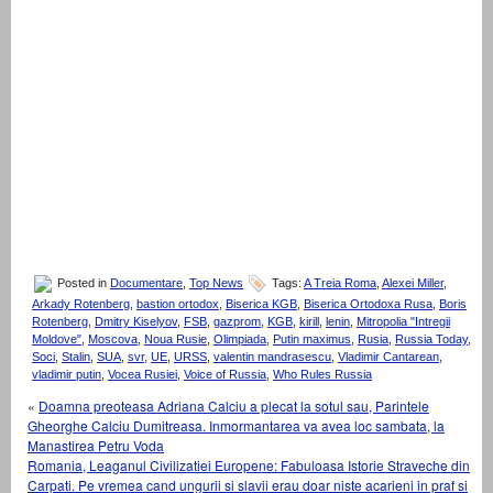
Posted in
Documentare
,
Top News
Tags:
A Treia Roma
,
Alexei Miller
,
Arkady Rotenberg
,
bastion ortodox
,
Biserica KGB
,
Biserica Ortodoxa Rusa
,
Boris
Rotenberg
,
Dmitry Kiselyov
,
FSB
,
gazprom
,
KGB
,
kirill
,
lenin
,
Mitropolia "Intregii
Moldove"
,
Moscova
,
Noua Rusie
,
Olimpiada
,
Putin maximus
,
Rusia
,
Russia Today
,
Soci
,
Stalin
,
SUA
,
svr
,
UE
,
URSS
,
valentin mandrasescu
,
Vladimir Cantarean
,
vladimir putin
,
Vocea Rusiei
,
Voice of Russia
,
Who Rules Russia
«
Doamna preoteasa Adriana Calciu a plecat la sotul sau, Parintele
Gheorghe Calciu Dumitreasa. Inmormantarea va avea loc sambata, la
Manastirea Petru Voda
Romania, Leaganul Civilizatiei Europene: Fabuloasa Istorie Straveche din
Carpati. Pe vremea cand ungurii si slavii erau doar niste acarieni in praf si