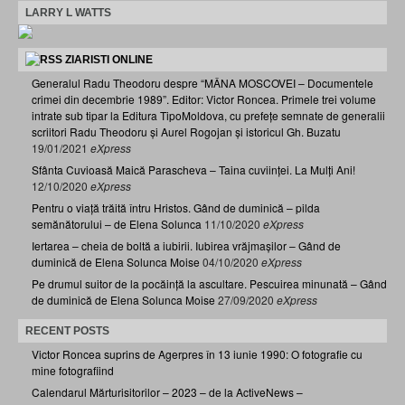
LARRY L WATTS
ZIARISTI ONLINE
Generalul Radu Theodoru despre “MÂNA MOSCOVEI – Documentele
crimei din decembrie 1989”. Editor: Victor Roncea. Primele trei volume
intrate sub tipar la Editura TipoMoldova, cu prefețe semnate de generalii
scriitori Radu Theodoru și Aurel Rogojan și istoricul Gh. Buzatu
19/01/2021
eXpress
Sfânta Cuvioasă Maică Parascheva – Taina cuviinței. La Mulți Ani!
12/10/2020
eXpress
Pentru o viață trăită întru Hristos. Gând de duminică – pilda
semănătorului – de Elena Solunca
11/10/2020
eXpress
Iertarea – cheia de boltă a iubirii. Iubirea vrăjmașilor – Gând de
duminică de Elena Solunca Moise
04/10/2020
eXpress
Pe drumul suitor de la pocăință la ascultare. Pescuirea minunată – Gând
de duminică de Elena Solunca Moise
27/09/2020
eXpress
RECENT POSTS
Victor Roncea suprins de Agerpres în 13 iunie 1990: O fotografie cu
mine fotografiind
Calendarul Mărturisitorilor – 2023 – de la ActiveNews –