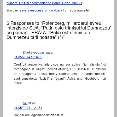
pulbere. Un film documentar de Daniel Roxin. VIDEO
»
You can
leave a response
, or
trackback
from your own site.
6 Responses to “Rotenberg, miliardarul evreu
interzis de SUA: “Putin este trimisul lui Dumnezeu”
pe pamant. ERATA: “Putin este trimis de
Dumnezeu tarii noastre” (*)”
Donkeypapuas
says:
01/05/2014 at 16:52
Cred că respectiva interdicţie nu s-a aplicat “jurnalistului” ci
“propagandistului-şef” (posibil ofiţer?), PREŞEDINTE al oficinei
de propagandă Russia Today. Cam pe-acolo pe unde “rominii”
sunt consideraţi “faşişti” şi “ţigani”. Adică unui Goebbels mai
mititel.
VR
says:
01/05/2014 at 21:54
Da, dar are legitimatie de ziarist! 🙂