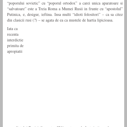
“poporului sovietic” cu “poporul ortodox” a carei unica aparatoare si
“salvatoare” este a Treia Roma a Mumei Rusii in frunte cu “apostolul”
Putinica, e, desigur, ieftina. Insa multi “idioti folositori” – ca sa citez
din clasicii rusi (?) – se agata de ea ca mustele de hartia lipicioasa.
Iata ca
recenta
interdictie
primita de
apropiatii