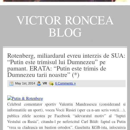
VICTOR RONCEA
BLOG
„ADEVARUL RAMANE, ORICARE AR FI SOARTA SLUJITORILOR SAI" – GH. I. B.
Rotenberg, miliardarul evreu interzis de SUA:
“Putin este trimisul lui Dumnezeu” pe
pamant. ERATA: “Putin este trimis de
Dumnezeu tarii noastre” (*)
May 1st, 2014
VR
6 Comments »
Celebrul comentator sportiv Valentin Mandrasescu (considerand si
informatiile un sport), vocea Vocii Rusiei (sper ca n-am scris votcii…),
publica zilele acestea pe Facebook “adevaratul motiv” al “luptei
Vestului cu Rusia”, citandu-l pe nefericitul Carl Bildt: faptul ca Putin
“vrea sa cladeasca un bastion ortodox”. Gaselnita KGB-ista, inlocuirea