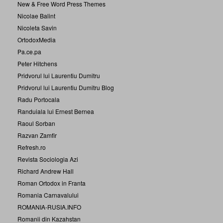
New & Free Word Press Themes
Nicolae Balint
Nicoleta Savin
OrtodoxMedia
Pa.ce.pa
Peter Hitchens
Pridvorul lui Laurentiu Dumitru
Pridvorul lui Laurentiu Dumitru Blog
Radu Portocala
Randuiala lui Ernest Bernea
Raoul Sorban
Razvan Zamfir
Refresh.ro
Revista Sociologia Azi
Richard Andrew Hall
Roman Ortodox in Franta
Romania Carnavalului
ROMANIA-RUSIA.INFO
Romanii din Kazahstan