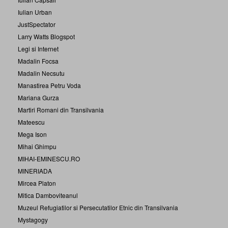
Iulian Urban
JustSpectator
Larry Watts Blogspot
Legi si Internet
Madalin Focsa
Madalin Necsutu
Manastirea Petru Voda
Mariana Gurza
Martiri Romani din Transilvania
Mateescu
Mega Ison
Mihai Ghimpu
MIHAI-EMINESCU.RO
MINERIADA
Mircea Platon
Mitica Damboviteanul
Muzeul Refugiatilor si Persecutatilor Etnic din Transilvania
Mystagogy