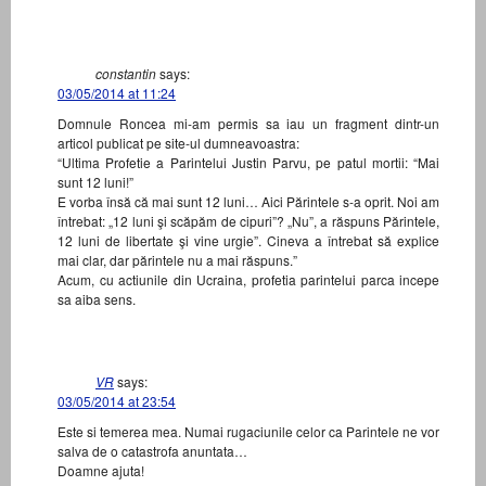
constantin
says:
03/05/2014 at 11:24
Domnule Roncea mi-am permis sa iau un fragment dintr-un
articol publicat pe site-ul dumneavoastra:
“Ultima Profetie a Parintelui Justin Parvu, pe patul mortii: “Mai
sunt 12 luni!”
E vorba însă că mai sunt 12 luni… Aici Părintele s-a oprit. Noi am
întrebat: „12 luni şi scăpăm de cipuri”? „Nu”, a răspuns Părintele,
12 luni de libertate şi vine urgie”. Cineva a întrebat să explice
mai clar, dar părintele nu a mai răspuns.”
Acum, cu actiunile din Ucraina, profetia parintelui parca incepe
sa aiba sens.
VR
says:
03/05/2014 at 23:54
Este si temerea mea. Numai rugaciunile celor ca Parintele ne vor
salva de o catastrofa anuntata…
Doamne ajuta!