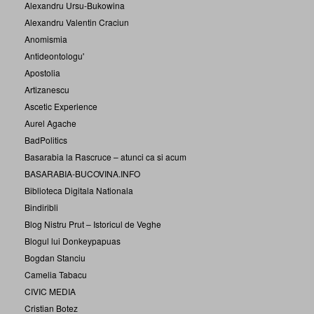
Alexandru Ursu-Bukowina
Alexandru Valentin Craciun
Anomismia
Antideontologu'
Apostolia
Artizanescu
Ascetic Experience
Aurel Agache
BadPolitics
Basarabia la Rascruce – atunci ca si acum
BASARABIA-BUCOVINA.INFO
Biblioteca Digitala Nationala
Bindiribli
Blog Nistru Prut – Istoricul de Veghe
Blogul lui Donkeypapuas
Bogdan Stanciu
Camelia Tabacu
CIVIC MEDIA
Cristian Botez