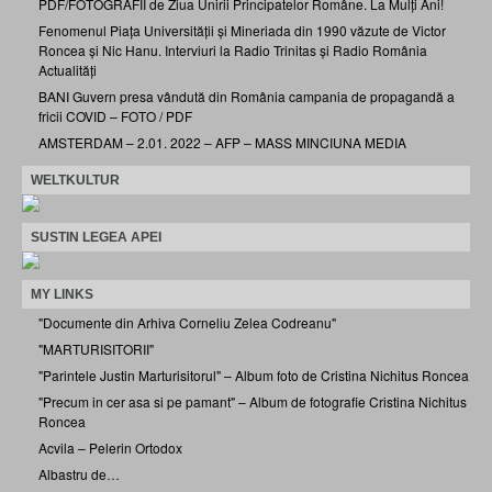
PDF/FOTOGRAFII de Ziua Unirii Principatelor Române. La Mulți Ani!
Fenomenul Piața Universității și Mineriada din 1990 văzute de Victor
Roncea și Nic Hanu. Interviuri la Radio Trinitas și Radio România
Actualități
BANI Guvern presa vândută din România campania de propagandă a
fricii COVID – FOTO / PDF
AMSTERDAM – 2.01. 2022 – AFP – MASS MINCIUNA MEDIA
WELTKULTUR
SUSTIN LEGEA APEI
MY LINKS
"Documente din Arhiva Corneliu Zelea Codreanu"
"MARTURISITORII"
"Parintele Justin Marturisitorul" – Album foto de Cristina Nichitus Roncea
"Precum in cer asa si pe pamant" – Album de fotografie Cristina Nichitus
Roncea
Acvila – Pelerin Ortodox
Albastru de…