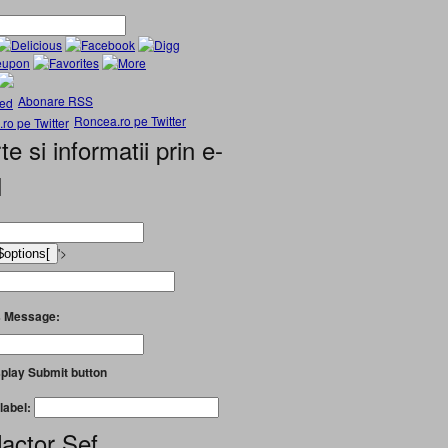
Abonare RSS
Roncea.ro pe Twitter
te si informatii prin e-
l
'>
 Message:
play Submit button
label:
actor Șef