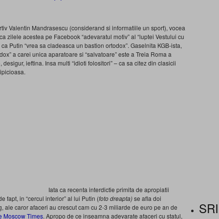
tiv Valentin Mandrasescu (considerand si informatiile un sport), vocea
ica zilele acestea pe Facebook “adevaratul motiv” al “luptei Vestului cu
tul ca Putin “vrea sa cladeasca un bastion ortodox”. Gaselnita KGB-ista,
odox” a carei unica aparatoare si “salvatoare” este a Treia Roma a
esigur, ieftina. Insa multi “idioti folositori” – ca sa citez din clasicii
ipicioasa.
Iata ca recenta interdictie primita de apropiatii
fapt, in “cercul interior” al lui Putin (
foto dreapta)
se afla doi
SRI
erg, ale caror afaceri au crescut cam cu 2-3 miliarde de euro pe an de
e Moscow Times
. Apropo de ce inseamna adevarate afaceri cu statul,