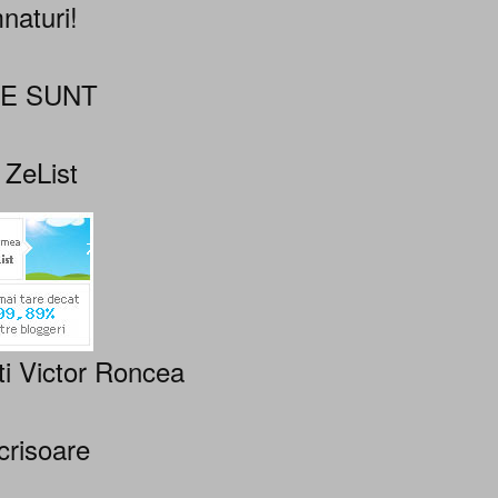
naturi!
NE SUNT
 ZeList
ti Victor Roncea
crisoare