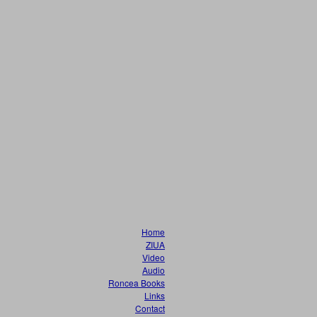
Home
ZIUA
Video
Audio
Roncea Books
Links
Contact