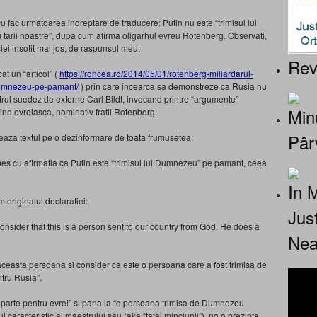
fac urmatoarea indreptare de traducere: Putin nu este “trimisul lui
arii noastre”, dupa cum afirma oligarhul evreu Rotenberg. Observati,
siei insotit mai jos, de raspunsul meu:
Rev
at un “articol” (
https://roncea.ro/2014/05/01/rotenberg-miliardarul-
-dumnezeu-pe-pamant/
) prin care incearca sa demonstreze ca Rusia nu
rul suedez de externe Carl Bildt, invocand printre “argumente”
Minu
gine evreiasca, nominativ fratii Rotenberg.
Pâr
zeaza textul pe o dezinformare de toata frumusetea:
imes cu afirmatia ca Putin este “trimisul lui Dumnezeu” pe pamant, ceea
In 
 originalul declaratiei:
Jus
 consider that this is a person sent to our country from God. He does a
Nea
ceasta persoana si consider ca este o persoana care a fost trimisa de
ntru Rusia”.
 aparte pentru evrei” si pana la “o persoana trimisa de Dumnezeu
l caracteristic al maestrului sau (aka “tatal minciunii”), no o prezinta.