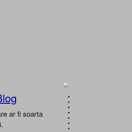
Blog
e ar fi soarta
B.