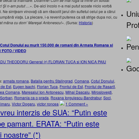
re decât la înaintare. Doamne! Cum se mai ruga la mine un soldat
c! Şi n-am putut …».
De-aici încolo n-a mai putut scoate nicio vorbă
Uniu
. Ne simţeam vinovaţi că am răscolit jarul din sufletul celui pe a cărui
cumpănă viaţa. La plecare, i-a revenit puterea ca să strige dupa noi, cu
Prof
dat mâna cu dom’ Mareşal Antonescu!».
(Sursa:
Historia
)
Pen
 Cotul Donului au murit 150.000 de romani din Armata Romana si
 / FOTO / VIDEO
Goo
s:
armata romana
,
Batalia pentru Stalingrad
,
Comana
,
Cotul Donului
,
 de Est
,
Eugen Isachi
,
Florian Tuca
,
Frontul de Est
,
Frontul de Rasarit
,
rea Comana
,
Maresalul Ion Antonescu
,
Mihai Dascalu
,
Mirosloveşti
,
 Sorban
,
Romania ca o prada
,
Roxana Iorgulescu-Bandrabur
,
Soci
,
oimaru
,
Victor Dogaru
,
victor roncea
1 Comment »
vreu interzis de SUA: “Putin este
 pe pamant. ERATA: “Putin este
 noastre” (*)