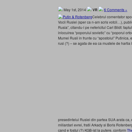
May 1st, 2014
VR
6 Comments »
Celebrul comentator spor
Vocii Rusiei (sper ca n-am scris votcii…), publ
Rusia”, citandu-l pe nefericitul Carl Bildt: fap
inlocuirea “poporului sovietic” cu “poporul ort
Mumei Rusii in frunte cu “apostolul” Putinica, e, d
rusi (?) – se agata de ea ca mustele de hartia l
presedintelui Rusiei din partea SUA arata ca, de 
miliardari evrei, fratii Arkady si Boris Rotenb
cand e fostul (?) KGB-ist la putere, conform
Th