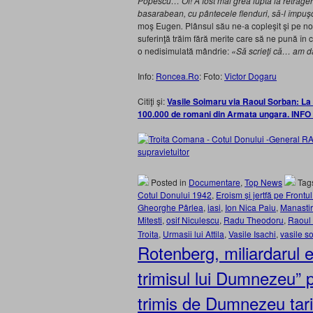
Popescu… Of! A fost mai grea lupta la retrage
basarabean, cu pântecele flenduri, să-l împuş
moş Eugen
.
Plânsul său ne-a copleşit şi pe noi
suferinţă trăim fără merite care să ne pună în 
o nedisimulată mândrie:
«Să scrieţi că… am 
Info:
Roncea.Ro
: Foto:
Victor Dogaru
Citiţi şi:
Vasile Soimaru via Raoul Sorban: La
100.000 de romani din Armata ungara. INFO
Posted in
Documentare
,
Top News
Tag
Cotul Donului 1942
,
Eroism și jertfă pe Frontul
Gheorghe Pârlea
,
iasi
,
Ion Nica Paiu
,
Manasti
Mitesti
,
osif Niculescu
,
Radu Theodoru
,
Raoul
Troita
,
Urmasii lui Attila
,
Vasile Isachi
,
vasile s
Rotenberg, miliardarul e
trimisul lui Dumnezeu”
trimis de Dumnezeu tarii