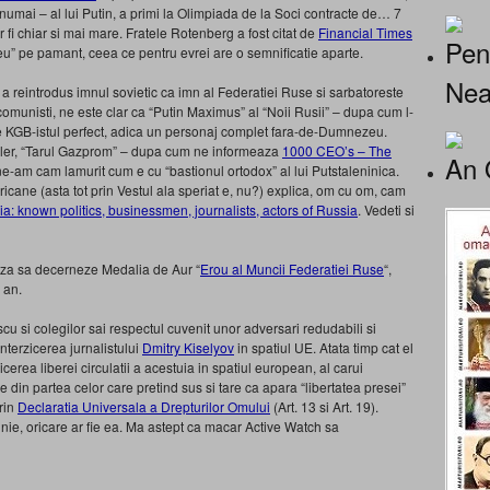
umai – al lui Putin, a primi la Olimpiada de la Soci contracte de… 7
r fi chiar si mai mare. Fratele Rotenberg a fost citat de
Financial Times
Pen
zeu” pe pamant, ceea ce pentru evrei are o semnificatie aparte.
Nea
 a reintrodus imnul sovietic ca imn al Federatiei Ruse si sarbatoreste
omunisti, ne este clar ca “Putin Maximus” al “Noii Rusii” – dupa cum l-
e KGB-istul perfect, adica un personaj complet fara-de-Dumnezeu.
iller, “Tarul Gazprom” – dupa cum ne informeaza
1000 CEO’s – The
An 
 ne-am cam lamurit cum e cu “bastionul ortodox” al lui Putstaleninica.
ricane (asta tot prin Vestul ala speriat e, nu?) explica, om cu om, cam
: known politics, businessmen, journalists, actors of Russia
. Vedeti si
eaza sa decerneze Medalia de Aur “
Erou al Muncii Federatiei Ruse
“,
 an.
cu si colegilor sai respectul cuvenit unor adversari redudabili si
nterzicerea jurnalistului
Dmitry Kiselyov
in spatiul UE. Atata timp cat el
zicerea liberei circulatii a acestuia in spatiul european, al carui
e din partea celor care pretind sus si tare ca apara “libertatea presei”
prin
Declaratia Universala a Drepturilor Omului
(Art. 13 si Art. 19).
inie, oricare ar fie ea. Ma astept ca macar Active Watch sa