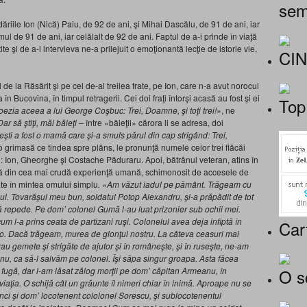
sem
ăriile Ion (Nică) Paiu, de 92 de ani, şi Mihai Dascălu, de 91 de ani, iar
rimul de 91 de ani, iar celălalt de 92 de ani. Faptul de a-i prinde în viaţă
e şi de a-i intervieva ne-a prilejuit o emoţionantă lecţie de istorie vie,
CI
 de la Răsărit şi pe cel de-al treilea frate, pe Ion, care n-a avut norocul
în Bucovina, în timpul retragerii. Cei doi fraţi întorşi acasă au fost şi ei
Top
oezia aceea a lui George Coşbuc: Trei, Doamne, şi toţi trei!»
, ne
ar să ştiţi, măi băieţi
– între «băieţii» cărora li se adresa, doi
eşti a fost o mamă care şi-a smuls părul din cap strigând: Trei,
grimasă ce tindea spre plâns, le pronunţă numele celor trei flăcăi
ui: Ion, Gheorghe şi Costache Păduraru. Apoi, bătrânul veteran, atins în
ă din cea mai crudă experienţă umană, schimonosit de accesele de
late în mintea omului simplu
. «Am văzut iadul pe pământ. Trăgeam cu
l. Tovarăşul meu bun, soldatul Potop Alexandru, şi-a prăpădit de tot
ră repede. Pe dom’ colonel Gumă l-au luat prizonier sub ochii mei.
um l-a prins ceata de partizani ruşi. Colonelul avea deja infiptă în
Car
o. Dacă trăgeam, murea de glonţul nostru. La câteva ceasuri mai
erau gemete şi strigăte de ajutor şi în româneşte, şi în ruseşte, ne-am
u, ca să-l salvăm pe colonel. Îşi săpa singur groapa. Asta făcea
O s
e fugă, dar l-am lăsat zălog morţii pe dom’ căpitan Armeanu, în
viaţia. O schijă cât un grăunte îl nimeri chiar în inimă. Aproape nu se
unci şi dom’ locotenent cololonel Sorescu, şi sublocotenentul