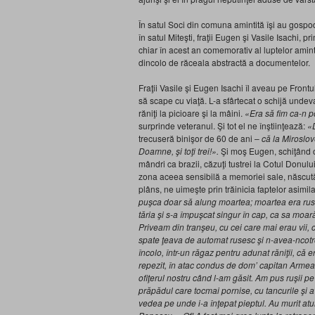
În satul Soci din comuna amintită îşi au gospod
în satul Miteşti, fraţii Eugen şi Vasile Isachi, p
chiar în acest an comemorativ al luptelor amintit
dincolo de răceala abstractă a documentelor.
Fraţii Vasile şi Eugen Isachi îl aveau pe Frontul
să scape cu viaţă. L-a sfârtecat o schijă undeva 
răniţi la picioare şi la mâini.
«Era să fim ca-n p
surprinde veteranul. Şi tot el ne înştiinţează:
«D
trecuseră binişor de 60 de ani –
că la Miroslov
Doamne, şi toţi trei!».
Şi moş Eugen, schiţând o 
mândri ca brazii, căzuţi tustrei la Cotul Donul
zona aceea sensibilă a memoriei sale, născut
plâns, ne uimeşte prin trăinicia faptelor asimi
puşca doar să alung moartea; moartea era rusu
tăria şi s-a împuşcat singur în cap, ca sa moa
Priveam din tranşeu, cu cei care mai erau vii, c
spate ţeava de automat rusesc şi n-avea-ncotr
încolo, într-un răgaz pentru adunat răniţii, că 
repezit, în atac condus de dom’ capitan Armean
ofiţerul nostru când l-am găsit. Am pus ruşii p
prăpădul care tocmai pornise, cu tancurile şi a
vedea pe unde i-a înţepat pieptul. Au murit at