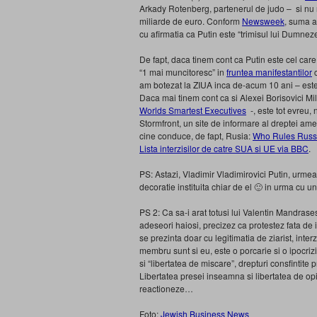
Arkady Rotenberg, partenerul de judo – si nu n
miliarde de euro. Conform
Newsweek
, suma a
cu afirmatia ca Putin este “trimisul lui Dumne
De fapt, daca tinem cont ca Putin este cel care
“1 mai muncitoresc” in
fruntea manifestantilor
c
am botezat la ZIUA inca de-acum 10 ani – est
Daca mai tinem cont ca si Alexei Borisovici M
Worlds Smartest Executives
-, este tot evreu,
Stormfront, un site de informare al dreptei ame
cine conduce, de fapt, Rusia:
Who Rules Russia
Lista interzisilor de catre SUA si UE via BBC
.
PS: Astazi, Vladimir Vladimirovici Putin, urm
decoratie instituita chiar de el 🙂 in urma cu un
PS 2: Ca sa-i arat totusi lui Valentin Mandrases
adeseori haiosi, precizez ca protestez fata de i
se prezinta doar cu legitimatia de ziarist, inter
membru sunt si eu, este o porcarie si o ipocrizi
si “libertatea de miscare”, drepturi consfintite 
Libertatea presei inseamna si libertatea de op
reactioneze…
Foto:
Jewish Business News