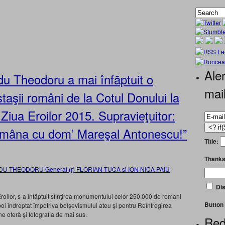
Aler
u Theodoru a mai înfăptuit o
mai
taşii români de la Cotul Donului la
ua Eroilor 2015. Supravieţuitor:
 mâna cu dom’ Mareşal Antonescu!”
Title:
Thanks
Dis
roilor, s-a înfăptuit sfinţirea monumentului celor 250.000 de romani
Button 
zboi îndreptat împotriva bolşevismului ateu şi pentru Reîntregirea
ne oferă şi fotografia de mai sus.
Red