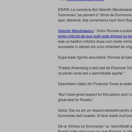
ERATA: La corectura dlui Valentin Mandrasescu 
Dumnezeu” pe pamant ci “trimis de Dumnezeu t
sper, diferenta. Iata comentariul vocii Vocii Ru
Valentin Mandrasescu
: “Victor Roncea a public
evreu-interzis-de-sua-putin-este-trimisul-lui
este un bastion ortodox dupa cum crede minist
succesele in afaceri ale unor miliardari de ori
Dupa toate rigorile securistice, Roncea isi ba
“Fratele Rotenberg a fost citat de Financial T
ce pentru evrei are o semnificatie aparte.”
Deschidem citatul din Financial Times si vedem
“But I have great respect for this person and I
great deal for Russia.”
Adica “Dar eu am un respect deosebit pentru a
Dumnezeu tarii noastre. El face foarte mult pe
De la “trimisul lui Dumnezeu” cu “semnificatii
Rusiei” este cale lunga pe care Roncea, in stilu