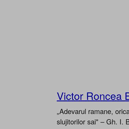
Victor Roncea 
„Adevarul ramane, oricar
slujitorilor sai" – Gh. I. 