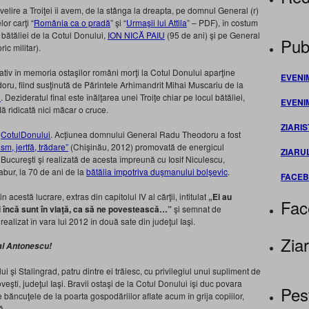
lire a Troiţei îi avem, de la stânga la dreapta, pe domnul General (r)
or carţi “
România ca o pradă
” şi “
Urmaşii lui Attila
” – PDF), în costum
i bătăliei de la Cotul Donului,
ION NICĂ PAIU
(95 de ani) şi pe General
Publ
ic militar).
ativ în memoria ostaşilor români morţi la Cotul Donului aparţine
EVENI
ru, fiind susţinută de Părintele Arhimandrit Mihai Muscariu de la
i
. Dezideratul final este înălţarea unei Troiţe chiar pe locul bătăliei,
EVENI
lă ridicată nici măcar o cruce.
ZIARIS
,
CotulDonului
. Acţiunea domnului General Radu Theodoru a fost
m, jertfă, trădare”
(Chişinău, 2012) promovată de energicul
ZIARU
 Bucureşti şi realizată de acesta împreună cu Iosif Niculescu,
ur, la 70 de ani de la
bătălia împotriva duşmanului bolşevic
.
FACE
cestă lucrare, extras din capitolul IV al cărţii, intitulat
„Ei au
Fac
Şi încă sunt în viaţă, ca să ne povestească…”
şi semnat de
ealizat în vara lui 2012 în două sate din judeţul Iaşi.
Ziar
al Antonescu!
lui şi Stalingrad, patru dintre ei trăiesc, cu privilegiul unui supliment de
eşti, judeţul Iaşi. Bravii ostaşi de la Cotul Donului îşi duc povara
Pes
 băncuţele de la poarta gospodăriilor aflate acum în grija copiilor,
ă.