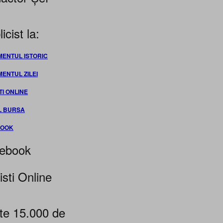
icist la:
MENTUL ISTORIC
MENTUL ZILEI
TI ONLINE
L BURSA
BOOK
ebook
isti Online
te 15.000 de