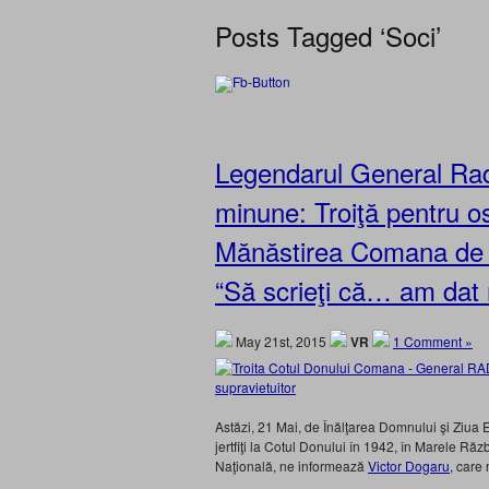
Posts Tagged ‘Soci’
Legendarul General Rad
minune: Troiţă pentru os
Mănăstirea Comana de Zi
“Să scrieţi că… am dat
May 21st, 2015
VR
1 Comment »
Astăzi, 21 Mai, de Înălţarea Domnului şi Ziua E
jertfiţi la Cotul Donului în 1942, în Marele Ră
Naţională, ne informează
Victor Dogaru
, care 