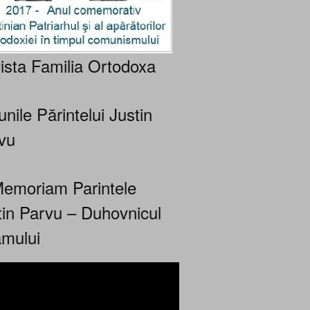
ista Familia Ortodoxa
nile Părintelui Justin
vu
Memoriam Parintele
tin Parvu – Duhovnicul
mului