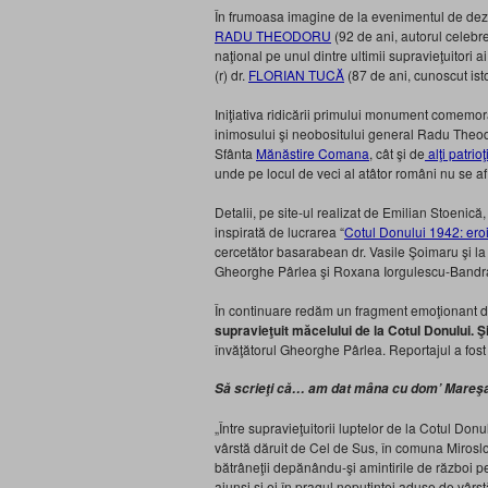
În frumoasa imagine de la evenimentul de dezve
RADU THEODORU
(92 de ani, autorul celebrel
naţional pe unul dintre ultimii supravieţuitori a
(r) dr.
FLORIAN TUCĂ
(87 de ani, cunoscut istor
Iniţiativa ridicării primului monument comemor
inimosului şi neobositului general Radu Theodo
Sfânta
Mănăstire Comana
, cât şi de
alţi patrioţ
unde pe locul de veci al atâtor români nu se af
Detalii, pe site-ul realizat de Emilian Stoenică
inspirată de lucrarea “
Cotul Donului 1942: erois
cercetător basarabean dr. Vasile Şoimaru şi la
Gheorghe Pârlea şi Roxana Iorgulescu-Bandrab
În continuare redăm un fragment emoţionant din a
supravieţuit măcelului de la Cotul Donului. 
învăţătorul Gheorghe Pârlea. Reportajul a fost r
Să scrieţi că… am dat mâna cu dom’ Mareş
„Între supravieţuitorii luptelor de la Cotul Donu
vârstă dăruit de Cel de Sus, în comuna Miroslov
bătrâneţii depănându-şi amintirile de război pe
ajunşi şi ei în pragul neputinţei aduse de vârst