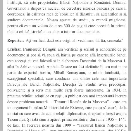
instituţii, că este proprietatea Băncii Naţionale a Româ­niei. Domnul
Guvernator a dispus ca nucleul de cercetare istorică bancară pe care îl
coordonez, în calitatea mea de consilier al dânsului, să autentifice şi să
studieze documentele. Ne-am apucat de studiu, o muncă migăloasă,
pentru că este un volum de circa 300 de pagini care necesită în primul
rând o critică istorică a textelor, a tuturor documentelor.
Reporter:
Aţi verificat dacă este original; vechimea, hârtia, cerneala?
Cristian Păunescu:
Desigur, am verificat şi scrisul şi adnotările de pe
documente şi pot să vă spun că hârtia pe care se află înscrisurile băncii
este aceeaşi cu cea folosită şi în elaborarea Dosarului de la Moscova 1,
aflat în Arhiva noastră. Ambele Dosare au fost alcătuite în cea mai mare
parte de expertul nostru, Mihail Romaşcanu, o minte luminată, un
excepţional specialist, care conducea una dintre cele mai importante
Direcţii ale Băncii Naţionale, Direcţia de Studii, avea preocupări
polivalente şi a scris mai multe cărţi foarte interesante. În 1934, în
preajma reluării relaţiilor cu ruşii, a publicat cea mai importantă lucrare
despre problema noastră – “Tezaurul Român de la Moscova” – care era
un argument în mâna Ministerului de Externe, care putea să ceară, de la
un stat cu care avea de-acum relaţii diplomatice, drepturile fireşti asupra
Tezaurului. Şi iată cum a apărut prima restituire, din iunie 1935 – 1443
de lăzi. În lucrarea noastră din 1999 – “Tezaurul Băncii Naţionale a
României la Moscova” – sunt inventariate ambele restituiri, din 1935 şi