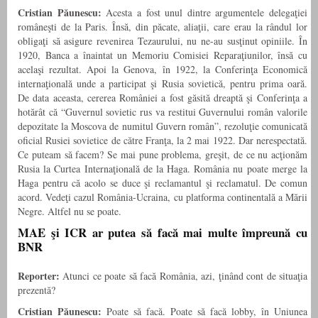
Cristian Păunescu:
Acesta a fost unul dintre argumentele delegaţiei
româneşti de la Paris. Însă, din păcate, aliaţii, care erau la rândul lor
obligaţi să asigure revenirea Tezaurului, nu ne-au susţinut opiniile. În
1920, Banca a înaintat un Memoriu Comisiei Reparaţiunilor, însă cu
acelaşi rezultat. Apoi la Genova, în 1922, la Conferinţa Economică
internaţională unde a participat şi Rusia sovietică, pentru prima oară.
De data aceasta, cererea României a fost găsită dreaptă şi Conferinţa a
hotărât că “Guvernul sovietic rus va restitui Guvernului român valorile
depozitate la Moscova de numitul Guvern român”, rezoluţie comunicată
oficial Rusiei sovietice de către Franţa, la 2 mai 1922. Dar nerespectată.
Ce puteam să facem? Se mai pune problema, greşit, de ce nu acţionăm
Rusia la Curtea Internaţională de la Haga. România nu poate merge la
Haga pentru că acolo se duce şi reclamantul şi reclamatul. De comun
acord. Vedeţi cazul România-Ucraina, cu platforma continentală a Mării
Negre. Altfel nu se poate.
MAE şi ICR ar putea să facă mai multe împreună cu
BNR
Reporter:
Atunci ce poate să facă România, azi, ţinând cont de situaţia
prezentă?
Cristian Păunescu:
Poate să facă. Poate să facă lobby, în Uniunea