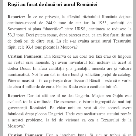
Ruşii au furat de două ori aurul României
Reporter:
În ce ne priveşte, la sfârşitul războiului România deţinea
cantitatea-record de 244,9 tone de aur iar în 1953, secătuiţi de
Sovromuri şi plata “datoriilor” către URSS, cantitatea se redusese la
53,3 tone. Deci putem spune, după părerea mea, că am fost furaţi de aur
de două ori de către ruşi. La cât s-ar evalua astăzi aurul Tezaurului
răpit, cele 93,4 tone plecate la Moscova?
Cristian Păunescu:
Din Rezerva de aur doar trei lăzi erau cu lingouri
iar restul erau monede. Şi avem inventarul lor, inclusiv în acest al
doilea Dosar. În afara cantităţii şi a greutăţii, moneda are şi valoare
numismatică. Noi le-am dat în stare bună şi solicităm preţul de catalog.
Părerea noastră – în ce priveşte doar Tezaurul Băncii – este că e vorba
de circa 4 miliarde de euro. Pentru Rusia este o cantitate infimă.
Reporter:
Dar tot atât are să ne dea Ungaria. Moştenirea Gojdu este
evaluată tot la 4 miliarde. De asemenea, o istorie îngropată de mai toţi
guvernanţii României. Ba chiar unii au vrut să dea această avere
fabuloasă drept plocon Ungariei. Unde este mediatizarea statului român
a acestei probleme, la fel de vicioasă ca cea a Tezaurului de la
Moscova?
Cristian Păunescu:
Este o întrebare bună. Şi aici ar trebui să se