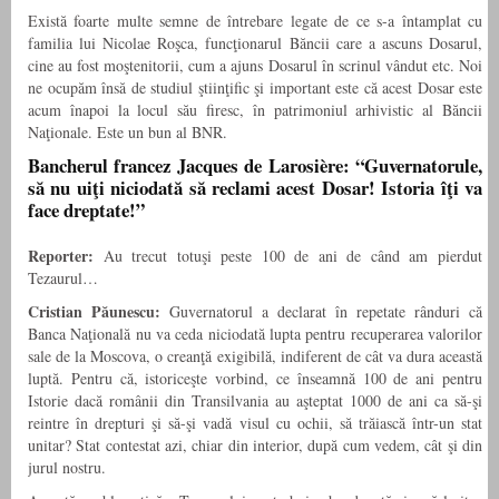
Există foarte multe semne de întrebare legate de ce s-a întamplat cu
familia lui Nicolae Roşca, funcţionarul Băncii care a ascuns Dosarul,
cine au fost moştenitorii, cum a ajuns Dosarul în scrinul vândut etc. Noi
ne ocupăm însă de studiul ştiinţific şi important este că acest Dosar este
acum înapoi la locul său firesc, în patrimoniul arhivistic al Băncii
Naţionale. Este un bun al BNR.
Bancherul francez Jacques de
Larosière
: “Guvernatorule,
să nu uiţi niciodată să reclami acest Dosar! Istoria îţi va
face dreptate!”
Reporter:
Au trecut totuşi peste 100 de ani de când am pierdut
Tezaurul…
Cristian Păunescu:
Guvernatorul a declarat în repetate rânduri că
Banca Naţională nu va ceda niciodată lupta pentru recuperarea valorilor
sale de la Moscova, o creanţă exigibilă, indiferent de cât va dura această
luptă. Pentru că, istoriceşte vorbind, ce înseamnă 100 de ani pentru
Istorie dacă românii din Transilvania au aşteptat 1000 de ani ca să-şi
reintre în drepturi şi să-şi vadă visul cu ochii, să trăiască într-un stat
unitar? Stat contestat azi, chiar din interior, după cum vedem, cât şi din
jurul nostru.