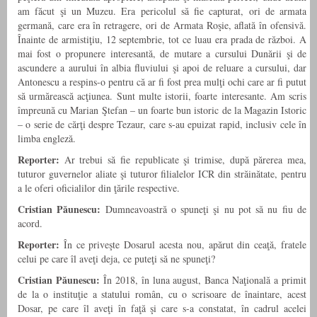
am făcut şi un Muzeu. Era pericolul să fie capturat, ori de armata
germană, care era în retragere, ori de Armata Roşie, aflată în ofensivă.
Înainte de armistiţiu, 12 septembrie, tot ce luau era prada de război. A
mai fost o propunere interesantă, de mutare a cursului Dunării şi de
ascundere a aurului în albia fluviului şi apoi de reluare a cursului, dar
Antonescu a respins-o pentru că ar fi fost prea mulţi ochi care ar fi putut
să urmărească acţiunea. Sunt multe istorii, foarte interesante. Am scris
împreună cu Marian Ştefan – un foarte bun istoric de la Magazin Istoric
– o serie de cărţi despre Tezaur, care s-au epuizat rapid, inclusiv cele în
limba engleză.
Reporter:
Ar trebui să fie republicate şi trimise, după părerea mea,
tuturor guvernelor aliate şi tuturor filialelor ICR din străinătate, pentru
a le oferi oficialilor din ţările respective.
Cristian Păunescu:
Dumneavoastră o spuneţi şi nu pot să nu fiu de
acord.
Reporter:
În ce priveşte Dosarul acesta nou, apărut din ceaţă, fratele
celui pe care îl aveţi deja, ce puteţi să ne spuneţi?
Cristian Păunescu:
În 2018, în luna august, Banca Naţională a primit
de la o instituţie a statului român, cu o scrisoare de înaintare, acest
Dosar, pe care îl aveţi în faţă şi care s-a constatat, în cadrul acelei