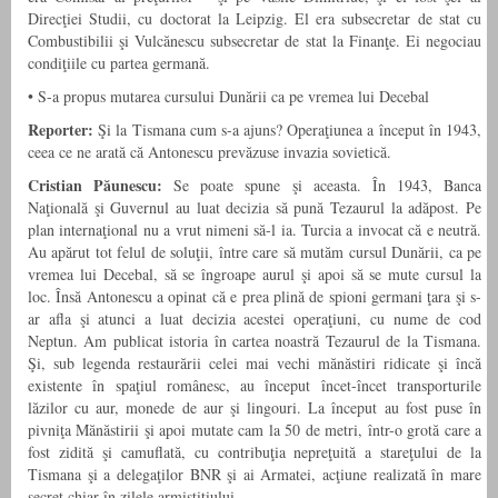
Direcţiei Studii, cu doctorat la Leipzig. El era subsecretar de stat cu
Combustibilii şi Vulcănescu subsecretar de stat la Finanţe. Ei negociau
condiţiile cu partea germană.
•
S-a propus mutarea cursului Dunării ca pe vremea lui Decebal
Reporter:
Şi la Tismana cum s-a ajuns? Operaţiunea a început în 1943,
ceea ce ne arată că Antonescu prevăzuse invazia sovietică.
Cristian Păunescu:
Se poate spune şi aceasta. În 1943, Banca
Naţională şi Guvernul au luat decizia să pună Tezaurul la adăpost. Pe
plan internaţional nu a vrut nimeni să-l ia. Turcia a invocat că e neutră.
Au apărut tot felul de soluţii, între care să mutăm cursul Dunării, ca pe
vremea lui Decebal, să se îngroape aurul şi apoi să se mute cursul la
loc. Însă Antonescu a opinat că e prea plină de spioni germani ţara şi s-
ar afla şi atunci a luat decizia acestei operaţiuni, cu nume de cod
Neptun. Am publicat istoria în cartea noastră Tezaurul de la Tismana.
Şi, sub legenda restaurării celei mai vechi mănăstiri ridicate şi încă
existente în spaţiul românesc, au început încet-încet transporturile
lăzilor cu aur, monede de aur şi lingouri. La început au fost puse în
pivniţa Mănăstirii şi apoi mutate cam la 50 de metri, într-o grotă care a
fost zidită şi camuflată, cu contribuţia nepreţuită a stareţului de la
Tismana şi a delegaţilor BNR şi ai Armatei, acţiune realizată în mare
secret chiar în zilele armistiţiului.