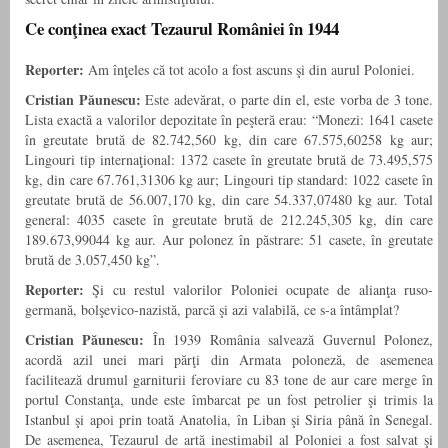
Ce conţinea exact Tezaurul României în 1944
Reporter:
Am înţeles că tot acolo a fost ascuns şi din aurul Poloniei.
Cristian Păunescu:
Este adevărat, o parte din el, este vorba de 3 tone.
Lista exactă a valorilor depozitate în peşteră erau: “Monezi: 1641 casete
în greutate brută de 82.742,560 kg, din care 67.575,60258 kg aur;
Lingouri tip internaţional: 1372 casete în greutate brută de 73.495,575
kg, din care 67.761,31306 kg aur; Lingouri tip standard: 1022 casete în
greutate brută de 56.007,170 kg, din care 54.337,07480 kg aur. Total
general: 4035 casete în greutate brută de 212.245,305 kg, din care
189.673,99044 kg aur. Aur polonez în păstrare: 51 casete, în greutate
brută de 3.057,450 kg”.
Reporter:
Şi cu restul valorilor Poloniei ocupate de alianţa ruso-
germană, bolşevico-nazistă, parcă şi azi valabilă, ce s-a întâmplat?
Cristian Păunescu:
În 1939 România salvează Guvernul Polonez,
acordă azil unei mari părţi din Armata poloneză, de asemenea
facilitează drumul garniturii feroviare cu 83 tone de aur care merge în
portul Constanţa, unde este îmbarcat pe un fost petrolier şi trimis la
Istanbul şi apoi prin toată Anatolia, în Liban şi Siria până în Senegal.
De asemenea, Tezaurul de artă inestimabil al Poloniei a fost salvat şi