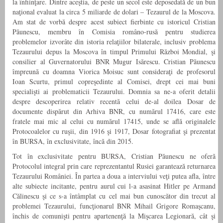
la înfiinţare. Dintre aceştia, de peste un secol este deposedată de un bun
naţional evaluat la circa 5 miliarde de dolari – Tezaurul de la Moscova.
Am stat de vorbă despre acest subiect fierbinte cu istoricul Cristian
Păunescu, membru în Comisia româno-rusă pentru studierea
problemelor izvorâte din istoria relaţiilor bilaterale, inclusiv problema
Tezaurului depus la Moscova în timpul Primului Război Mondial, şi
consilier al Guvernatorului BNR Mugur Isărescu. Cristian Păunescu
împreună cu doamna Viorica Moisuc sunt consideraţi de profesorul
Ioan Scurtu, primul copreşedinte al Comisei, drept cei mai buni
specialişti ai problematicii Tezaurului. Domnia sa ne-a oferit detalii
despre descoperirea relativ recentă celui de-al doilea Dosar de
documente dispărut din Arhiva BNR, cu numărul 17416, care este
fratele mai mic al celui cu numărul 17415, unde se află originalele
Protocoalelor cu ruşii, din 1916 şi 1917, Dosar fotografiat şi prezentat
în BURSA, în exclusivitate, încă din 2015.
Tot în exclusivitate pentru BURSA, Cristian Păunescu ne oferă
Protocolul integral prin care reprezentantul Rusiei garantează returnarea
Tezaurului României. În partea a doua a interviului veţi putea afla, între
alte subiecte incitante, pentru aurul cui l-a asasinat Hitler pe Armand
Călinescu şi ce s-a întâmplat cu cel mai bun cunos­cător din trecut al
problemei Tezaurului, funcţionarul BNR Mihail Grigore Romaşcanu,
închis de comunişti pentru apartenenţă la Mişcarea Legionară, cât şi