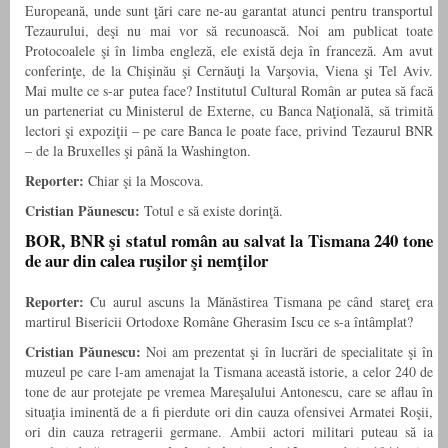
Europeană, unde sunt ţări care ne-au garantat atunci pentru transportul
Tezaurului, deşi nu mai vor să recunoască. Noi am publicat toate
Protocoalele şi în limba engleză, ele există deja în franceză. Am avut
conferinţe, de la Chişinău şi Cernăuţi la Varşovia, Viena şi Tel Aviv.
Mai multe ce s-ar putea face? Institutul Cultural Român ar putea să facă
un parteneriat cu Ministerul de Externe, cu Banca Naţională, să trimită
lectori şi expoziţii – pe care Banca le poate face, privind Tezaurul BNR
– de la Bruxelles şi până la Washington.
Reporter:
Chiar şi la Moscova.
Cristian Păunescu:
Totul e să existe dorinţă.
BOR, BNR şi statul român au salvat la Tismana 240 tone
de aur din calea ruşilor şi nemţilor
Reporter:
Cu aurul ascuns la Mănăstirea Tismana pe când stareţ era
martirul Bisericii Ortodoxe Române Gherasim Iscu ce s-a întâmplat?
Cristian Păunescu:
Noi am prezentat şi în lucrări de specialitate şi în
muzeul pe care l-am amenajat la Tismana această istorie, a celor 240 de
tone de aur protejate pe vremea Mareşalului Antonescu, care se aflau în
situaţia iminentă de a fi pierdute ori din cauza ofensivei Armatei Roşii,
ori din cauza retragerii germane. Ambii actori militari puteau să ia