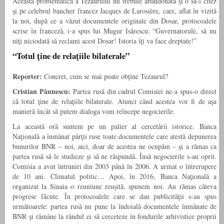
Această problematică a Tezaurului nu trebuie abandonată şi o să-l citez
şi pe celebrul bancher francez Jacques de Larosière, care, aflat în vizită
la noi, după ce a văzut documentele originale din Dosar, protocoalele
scrise în franceză, i-a spus lui Mugur Isărescu: “Guvernatorule, să nu
uiţi niciodată să reclami acest Dosar! Istoria îţi va face dreptate!”
“Totul ţine de relaţiile bilaterale”
Reporter:
Concret, cum se mai poate obţine Tezaurul?
Cristian Păunescu:
Partea rusă din cadrul Comisiei ne-a spus-o direct
că totul ţine de relaţiile bilaterale. Atunci când acestea vor fi de aşa
manieră încât să putem dialoga vom reîncepe negocierile.
La această oră suntem pe un palier al cercetării istorice. Banca
Naţională a înmânat părţii ruse toate documentele care atestă depunerea
bunurilor BNR – noi, aici, doar de acestea ne ocupăm – şi a rămas ca
partea rusă să le studieze şi să ne răspundă. Însă negocierile s-au oprit.
Comisia a avut întruniri din 2003 până în 2006. A urmat o întrerupere
de 10 ani. Climatul politic… Apoi, în 2016, Banca Naţională a
organizat la Sinaia o reuniune reuşită, spunem noi. Au rămas câteva
progrese făcute. În protocoalele care se dau publicităţii s-au spus
următoarele: partea rusă nu pune la îndoială documentele înmânate de
BNR şi rămâne la rândul ei să cerceteze în fondurile arhivistice proprii