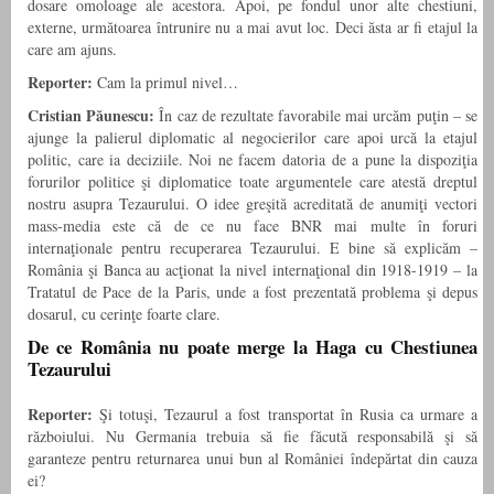
dosare omoloage ale acestora. Apoi, pe fondul unor alte chestiuni,
externe, următoarea întrunire nu a mai avut loc. Deci ăsta ar fi etajul la
care am ajuns.
Reporter:
Cam la primul nivel…
Cristian Păunescu:
În caz de rezultate favorabile mai urcăm puţin – se
ajunge la palierul diplomatic al negocierilor care apoi urcă la etajul
politic, care ia deciziile. Noi ne facem datoria de a pune la dispoziţia
forurilor politice şi diplomatice toate argumentele care atestă dreptul
nostru asupra Tezaurului. O idee greşită acreditată de anumiţi vectori
mass-media este că de ce nu face BNR mai multe în foruri
internaţionale pentru recuperarea Tezaurului. E bine să explicăm –
România şi Banca au acţionat la nivel internaţional din 1918-1919 – la
Tratatul de Pace de la Paris, unde a fost prezentată problema şi depus
dosarul, cu cerinţe foarte clare.
De ce România nu poate merge la Haga cu Chestiunea
Tezaurului
Reporter:
Şi totuşi, Tezaurul a fost transportat în Rusia ca urmare a
războiului. Nu Germania trebuia să fie făcută responsabilă şi să
garanteze pentru returnarea unui bun al României îndepărtat din cauza
ei?