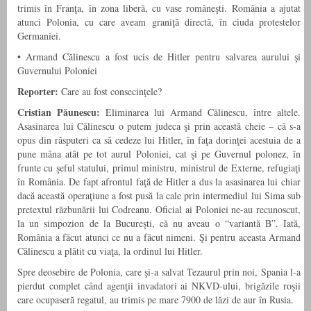
trimis în Franţa, în zona liberă, cu vase româneşti. România a ajutat
atunci Polonia, cu care aveam graniţă directă, în ciuda protestelor
Germaniei.
•
Armand Călinescu a fost ucis de Hitler pentru salvarea aurului şi
Guvernului Poloniei
Reporter:
Care au fost consecinţele?
Cristian Păunescu:
Eliminarea lui Armand Călinescu, între altele.
Asasinarea lui Călinescu o putem judeca şi prin această cheie – că s-a
opus din răsputeri ca să cedeze lui Hitler, în faţa dorinţei acestuia de a
pune mâna atât pe tot aurul Poloniei, cat şi pe Guvernul polonez, în
frunte cu şeful statului, primul ministru, ministrul de Externe, refugiaţi
în România. De fapt afrontul faţă de Hitler a dus la asasinarea lui chiar
dacă această operaţiune a fost pusă la cale prin intermediul lui Sima sub
pretextul răzbunării lui Codreanu. Oficial ai Poloniei ne-au recunoscut,
la un simpozion de la Bucureşti, că nu aveau o “variantă B”. Iată,
România a făcut atunci ce nu a făcut nimeni. Şi pentru aceasta Armand
Călinescu a plătit cu viaţa, la ordinul lui Hitler.
Spre deosebire de Polonia, care şi-a salvat Tezaurul prin noi, Spania l-a
pierdut complet când agenţii invadatori ai NKVD-ului, brigăzile roşii
care ocupaseră regatul, au trimis pe mare 7900 de lăzi de aur în Rusia.