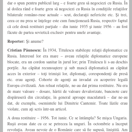
dar o spun pentru publicul larg – e foarte greu să negociezi cu Rusia. În
al doilea rând e foarte greu să negociezi cu Rusia în condiţiile relaţiilor
bilaterale româ­no-ruse actuale – scut, declaraţii nefericite etc. Şi trei,
ceea ce nu prea se înţelege este cum funcţionează Rusia, respectiv faptul
că cele două restituiri parţiale – din iunie 1935 şi iunie 1956 – au fost
făcute de partea sovietică exclusiv pentru unele avantaje.
Reporter:
Şi anume?
Cristian Păunescu:
În 1934, Titulescu stabileşte relaţii diplomatice cu
Rusia. Interesul lor era mare – aveau relaţiile diplomatice europene
blocate, era un cordon sanitar în jurul lor; prin Titulescu li s-au deschis
porţile. Au căpătat recunoaştere şi sub mască diplomatică au căpătat
acces în exterior – toţi trimişii lor, diplomaţi, corespondenţi de presă
etc. erau agenţi. Cohorte de agenţi au invadat cu acoperire legală
Europa civilizată. Am reluat relaţiile, ne-au dat prima restituire. Nu era
de mare valoare – dosare, hârtii de valoare devalorizate, bancnote care
dispăruseră din circulaţie, în general aproape maculatură – dar ne-au
dat, de exemplu, osemintele lui Dimitrie Cantemir. Toate lăzile erau
violate, cum aţi scris într-un articol.
A doua restituire – 1956. Tot iunie. Ce se întâmpla? Se mişca Ungaria.
Ruşii aveau date cu ce se petrecea la unguri. În octombrie a început
revoluţia. Aveau nevoie de o Românie care să fie supusă, liniştită. Am