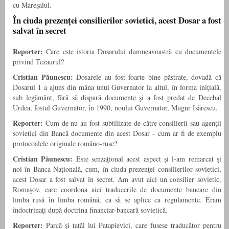
cu Mareşalul.
În ciuda prezenţei consilierilor sovietici, acest Dosar a fost
salvat în secret
Reporter:
Care este istoria Dosarului dumneavoastră cu documentele
privind Tezaurul?
Cristian Păunescu:
Dosarele au fost foarte bine păstrate, dovadă că
Dosarul 1 a ajuns din mâna unui Guvernator la altul, în forma iniţială,
sub legământ, fără să dispară documente şi a fost predat de Decebal
Urdea, fostul Guvernator, în 1990, noului Guvernator, Mugur Isărescu.
Reporter:
Cum de nu au fost subtilizate de către consilierii sau agenţii
sovietici din Bancă documente din acest Dosar – cum ar fi de exemplu
protocoalele originale româno-ruse?
Cristian Păunescu:
Este senzaţional acest aspect şi l-am remarcat şi
noi în Banca Naţională, cum, în ciuda prezenţei consilierilor sovietici,
acest Dosar a fost salvat în secret. Am avut aici un consilier sovietic,
Romaşov, care coordona aici traducerile de documente bancare din
limba rusă în limba română, ca să se aplice ca regulamente. Eram
îndoctrinaţi după doctrina financiar-bancară sovietică.
Reporter:
Parcă şi tatăl lui Patapievici, care fusese traducător pentru