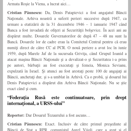
Armata Roşie la Viena, a lucrat aici…
Cristian Păunescu:
Da, Denis Patapievici a fost angajatul Băncii
Naţionale. Arhiva noastră a suferit perieri succesive după 1947, ca
urmare a etatizării de la 31 decembrie 1946 – 1 ianuarie 1947 când
Banca a fost invadată de ofiţeri ai Securităţii bolşevice. În acei ani au
dispărut multe. Dosarele Guvernatorilor de după 47 – 48 nu sunt la
Bancă. Dosarele lor de cadre erau la Comitetul Central pentru că erau
numiţi direct de către CC al PCR. O nouă periere a avut loc în iunie
1959, după Marele Jaf de la sucursala Griviţa, când Grupul Ioanid a
atacat maşina Băncii Naţionale şi a devalizat-o şi Securitatea i-a prins
pe autori, bărbaţii au fost executaţi şi femeia, Monica Sevianu,
expulzată în Israel. Şi atunci au fost arestaţi peste 100 de angajaţi ai
Băncii, anchetaţi dur, şi s-a umblat în Arhivă. Ca o probă, şi dosarul lui
Denis Patapievici a dispărut din Arhiva Băncii Naţionale. Nu se ştie
exact când şi cum.
“Federaţia Rusă este continuatoare, prin drept
internaţional, a URSS-ului”
Reporter:
Dar Dosarul Tezaurului a fost ascuns…
Cristian Păunescu:
Exact. Inclusiv de către primul preşedinte al
Băncii de Stat a RPR, comunistul Aurel Vijoli, care a avut şi el