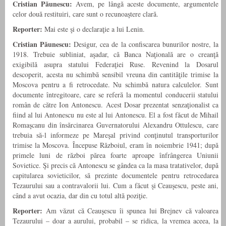
Cristian Păunescu:
Avem, pe lângă aceste documente, argumentele
celor două restituiri, care sunt o recunoaştere clară.
Reporter:
Mai este şi o declaraţie a lui Lenin.
Cristian Păunescu:
Desigur, cea de la confiscarea bunurilor nostre, la
1918. Trebuie subliniat, aşadar, că Banca Naţională are o creanţă
exigibilă asupra statului Federaţiei Ruse. Revenind la Dosarul
descoperit, acesta nu schimbă sensibil vreuna din cantităţile trimise la
Mos­cova pentru a fi retrocedate. Nu schimbă natura calculelor. Sunt
documente întregitoare, care se referă la momentul conducerii statului
român de către Ion Antonescu. Acest Dosar prezentat senzaţionalist ca
fiind al lui Antonescu nu este al lui Antonescu. El a fost făcut de Mihail
Romaşcanu din însărcinarea Guvernatorului Alexandru Ottulescu, care
trebuia să-l informeze pe Mareşal privind conţinutul transporturilor
trimise la Moscova. Începuse Războiul, eram în noiembrie 1941; după
primele luni de război părea foarte aproape înfrângerea Uniunii
Sovietice. Şi precis că Antones­cu se gândea ca la masa tratativelor, după
capitularea sovieticilor, să prezinte documentele pentru retrocedarea
Tezaurului sau a contravalorii lui. Cum a făcut şi Ceauşescu, peste ani,
când a avut ocazia, dar din cu totul altă poziţie.
Reporter:
Am văzut că Ceauşescu îi spunea lui Brejnev că valoarea
Tezaurului – doar a aurului, probabil – se ridica, la vremea aceea, la