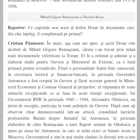
1956.
Mihail Grigore Romascanu si Nicolae Rosca
Reporter:
Ce cuprinde nou acest al doilea Dosar de documente care,
din câte înţeleg, îl completează pe primul?
Cristian Păunescu:
În mare, aşa cum am spus, şi acest Dosar este
alcătuit de Mihail Grigore Romaşcanu, căruia i-au trecut prin mână
toate documentele referitoare la Tezaur. El le-a ordonat şi adnotat şi a
elaborat studii pentru Guvern şi Ministerul de Externe, ca o bază
primară pentru revendicări. Fiind o personalitate foarte bine cunoscută,
în cercetarea istorică şi financiar-bancară, în perioada Guvernării
Antonescu a fost cooptat în Guvern şi făcut secretar general în Minis­
terul Economiei şi Comisar General al preţurilor; el răspundea de toate
măsurile excepţionale ce se luau în acele situaţii excepţionale. Iar
Guvernatorul BNR în perioada 1940 – 1944, Alexandru Ottulescu, un
jurist de excepţie, participa la toate şedinţele de Guvern. După cum aţi
observat chiar dumneavoastră într-un articol, consultând lucrările
profesorului Buzatu despre Jurnalul lui Antonescu, în perioada
elaborării de către Romaşcanu a unui Raport semnat de Ottulescu şi
ajuns pe masa lui Antonescu, în care se arăta exact ce bunuri avem la
Moscova, Guvernatorul a stat în mai multe rânduri la discuţii tete-a-tete