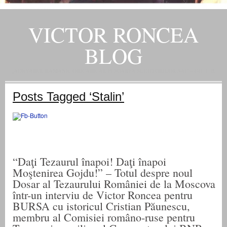
VICTOR RONCEA
BLOG
„ADEVARUL RAMANE, ORICARE AR FI SOARTA SLUJITORILOR SAI" – GH. I. B.
Posts Tagged ‘Stalin’
“Daţi Tezaurul înapoi! Daţi înapoi
Moştenirea Gojdu!” – Totul despre noul
Dosar al Tezaurului României de la Moscova
într-un interviu de Victor Roncea pentru
BURSA cu istoricul Cristian Păunescu,
membru al Comisiei româno-ruse pentru