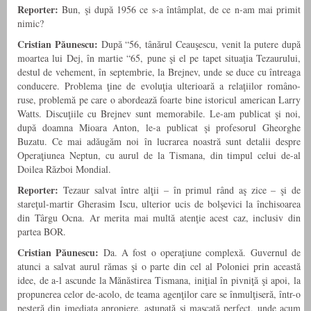
Reporter:
Bun, şi după 1956 ce s-a întâmplat, de ce n-am mai primit
nimic?
Cristian Păunescu:
După “56, tânărul Ceauşescu, venit la putere după
moartea lui Dej, în martie “65, pune şi el pe tapet situaţia Tezaurului,
destul de vehement, în septembrie, la Brejnev, unde se duce cu întreaga
conducere. Problema ţine de evoluţia ulterioară a relaţiilor româno-
ruse, problemă pe care o abordează foarte bine istoricul american Larry
Watts. Discuţiile cu Brejnev sunt memorabile. Le-am publicat şi noi,
după doamna Mioara Anton, le-a publicat şi profesorul Gheorghe
Buzatu. Ce mai adăugăm noi în lucrarea noastră sunt detalii despre
Operaţiunea Neptun, cu aurul de la Tismana, din timpul celui de-al
Doilea Război Mondial.
Reporter:
Tezaur salvat între alţii – în primul rând aş zice – şi de
stareţul-martir Gherasim Iscu, ulterior ucis de bolşevici la închisoarea
din Târgu Ocna. Ar merita mai multă atenţie acest caz, inclusiv din
partea BOR.
Cristian Păunescu:
Da. A fost o operaţiune complexă. Guvernul de
atunci a salvat aurul rămas şi o parte din cel al Poloniei prin această
idee, de a-l ascunde la Mănăstirea Tismana, iniţial în pivniţă şi apoi, la
propunerea celor de-acolo, de teama agenţilor care se înmulţiseră, într-o
peşteră din imediata apropiere, astupată şi mascată perfect, unde acum