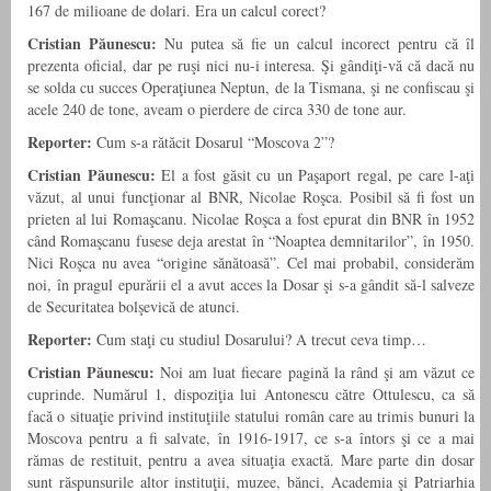
167 de milioane de dolari. Era un calcul corect?
Cristian Păunescu:
Nu putea să fie un calcul incorect pentru că îl
prezenta oficial, dar pe ruşi nici nu-i interesa. Şi gândiţi-vă că dacă nu
se solda cu succes Operaţiunea Neptun, de la Tismana, şi ne confiscau şi
acele 240 de tone, aveam o pierdere de circa 330 de tone aur.
Reporter:
Cum s-a rătăcit Dosarul “Moscova 2”?
Cristian Păunescu:
El a fost găsit cu un Paşaport regal, pe care l-aţi
văzut, al unui funcţionar al BNR, Nicolae Roşca. Posibil să fi fost un
prieten al lui Romaşcanu. Nicolae Roşca a fost epurat din BNR în 1952
când Romaşcanu fusese deja arestat în “Noaptea demnitarilor”, în 1950.
Nici Roşca nu avea “origine sănătoasă”. Cel mai probabil, considerăm
noi, în pragul epurării el a avut acces la Dosar şi s-a gândit să-l salveze
de Securitatea bolşevică de atunci.
Reporter:
Cum staţi cu studiul Dosarului? A trecut ceva timp…
Cristian Păunescu:
Noi am luat fiecare pagină la rând şi am văzut ce
cuprinde. Numărul 1, dispoziţia lui Antonescu către Ottulescu, ca să
facă o situaţie privind instituţiile statului român care au trimis bunuri la
Moscova pentru a fi salvate, în 1916-1917, ce s-a întors şi ce a mai
rămas de restituit, pentru a avea situaţia exactă. Mare parte din dosar
sunt răspunsurile altor instituţii, muzee, bănci, Academia şi Patriarhia