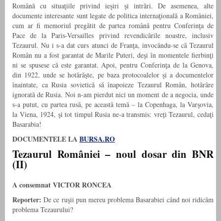
Română cu situaţiile privind ieşiri şi intrări. De asemenea, alte
documente interesante sunt legate de politica internaţională a României,
cum ar fi memoriul pregătit de partea română pentru Conferinţa de
Pace de la Paris-Versailles privind revendicările noastre, inclusiv
Tezaurul. Nu i s-a dat curs atunci de Franţa, invocându-se că Tezaurul
Român nu a fost garantat de Marile Puteri, deşi în momentele fierbinţi
ni se spusese că este garantat. Apoi, pentru Conferinţa de la Genova,
din 1922, unde se hotărăşte, pe baza protocoalelor şi a documentelor
înaintate, ca Rusia sovietică să înapoieze Tezaurul Român, hotărâre
ignorată de Rusia. Noi n-am pierdut nici un moment de a negocia, unde
s-a putut, cu partea rusă, pe această temă – la Copenhaga, la Varşovia,
la Viena, 1924, şi tot timpul Rusia ne-a transmis: vreţi Tezaurul, cedaţi
Basarabia!
DOCUMENTELE LA
BURSA.RO
Tezaurul României – noul dosar din BNR
(II)
A consemnat VICTOR RONCEA
Reporter:
De ce ruşii pun mereu problema Basarabiei când noi ridicăm
problema Tezaurului?