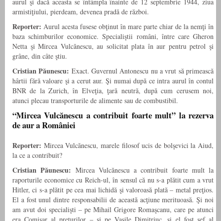
aurul şi dacă aceasta se întâmpla înainte de 12 septembrie 1944, ziua
armistiţiului, pierdeam, devenea pradă de război.
Reporter:
Aurul acesta fusese obţinut în mare parte chiar de la nemţi în
baza schimburilor economice. Specialiştii români, între care Gheron
Netta şi Mircea Vulcănescu, au solicitat plata în aur pentru petrol şi
grâne, din câte ştiu.
Cristian Păunescu:
Exact. Guvernul Antonescu nu a vrut să primească
hârtii fără valoare şi a cerut aur. Şi numai după ce intra aurul în contul
BNR de la Zurich, în Elveţia, ţară neutră, după cum cerusem noi,
atunci plecau transporturile de alimente sau de combustibil.
“Mircea Vulcănescu a contribuit foarte mult” la rezerva
de aur a României
Reporter:
Mircea Vulcănescu, marele filosof ucis de bolşevici la Aiud,
la ce a contribuit?
Cristian Păunescu:
Mircea Vulcănescu a contribuit foarte mult la
raporturile economice cu Reich-ul, în sensul că nu s-a plătit cum a vrut
Hitler, ci s-a plătit pe cea mai lichidă şi valoroasă plată – metal preţios.
El a fost unul dintre responsabilii de această acţiune merituoasă. Şi noi
am avut doi specialişti – pe Mihail Grigore Romaşcanu, care pe atunci
era Comisar al preţurilor – şi pe Vasile Dimitriuc, şi el fost şef al