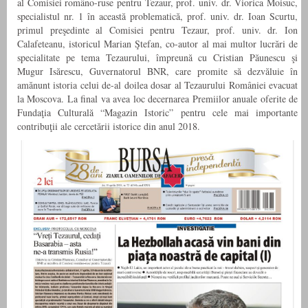
al Comisiei româno-ruse pentru Tezaur, prof. univ. dr. Viorica Moisuc,
specialistul nr. 1 în această problematică, prof. univ. dr. Ioan Scurtu,
primul preşedinte al Comisiei pentru Tezaur, prof. univ. dr. Ion
Calafeteanu, istoricul Marian Ştefan, co-autor al mai multor lucrări de
specialitate pe tema Tezaurului, împreună cu Cristian Păunescu şi
Mugur Isărescu, Guvernatorul BNR, care promite să dezvăluie în
amănunt istoria celui de-al doilea dosar al Tezaurului României evacuat
la Moscova. La final va avea loc decernarea Premiilor anuale oferite de
Fundaţia Culturală “Magazin Istoric” pentru cele mai importante
contribuţii ale cercetării istorice din anul 2018.