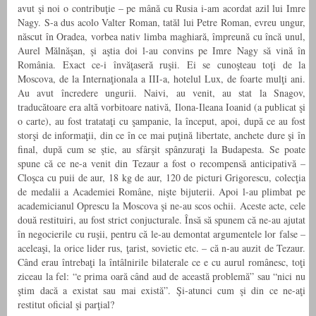
avut şi noi o contribuţie – pe mână cu Rusia i-am acordat azil lui Imre
Nagy. S-a dus acolo Valter Roman, tatăl lui Petre Roman, evreu ungur,
născut în Oradea, vorbea nativ limba maghiară, împreună cu încă unul,
Aurel Mălnăşan, şi aştia doi l-au convins pe Imre Nagy să vină în
România. Exact ce-i învăţaseră ruşii. Ei se cunoşteau toţi de la
Moscova, de la Internaţionala a III-a, hotelul Lux, de foarte mulţi ani.
Au avut încredere ungurii. Naivi, au venit, au stat la Snagov,
traducătoare era altă vorbitoare nativă, Ilona-Ileana Ioanid (a publicat şi
o carte), au fost tratataţi cu şampanie, la început, apoi, după ce au fost
storşi de informaţii, din ce în ce mai puţină libertate, anchete dure şi în
final, după cum se ştie, au sfârşit spânzuraţi la Budapesta. Se poate
spune că ce ne-a venit din Tezaur a fost o recompensă anticipativă –
Cloşca cu puii de aur, 18 kg de aur, 120 de picturi Grigorescu, colecţia
de medalii a Academiei Române, nişte bijuterii. Apoi l-au plimbat pe
academicianul Oprescu la Moscova şi ne-au scos ochii. Aceste acte, cele
două restituiri, au fost strict conjucturale. Însă să spunem că ne-au ajutat
în negocierile cu ruşii, pentru că le-au demontat argumentele lor false –
aceleaşi, la orice lider rus, ţarist, sovietic etc. – că n-au auzit de Tezaur.
Când erau întrebaţi la întâlnirile bilaterale ce e cu aurul românesc, toţi
ziceau la fel: “e prima oară când aud de această problemă” sau “nici nu
ştim dacă a existat sau mai există”. Şi-atunci cum şi din ce ne-aţi
restitut oficial şi parţial?