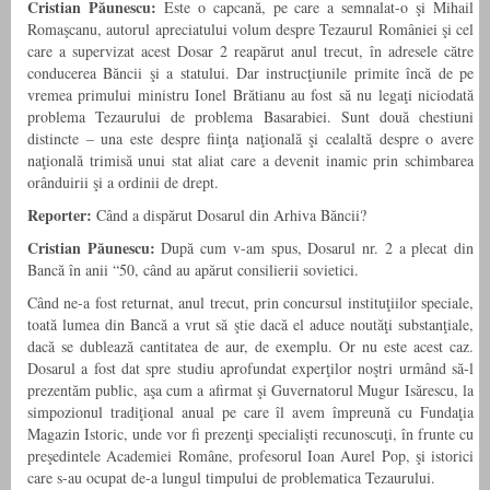
Cristian Păunescu:
Este o capcană, pe care a semnalat-o şi Mihail
Romaşcanu, autorul apreciatului volum despre Tezaurul României şi cel
care a supervizat acest Dosar 2 reapărut anul trecut, în adresele către
conducerea Băncii şi a statului. Dar instrucţiunile primite încă de pe
vremea primului ministru Ionel Brătianu au fost să nu legaţi niciodată
problema Tezaurului de problema Basarabiei. Sunt două chestiuni
distincte – una este despre fiinţa naţională şi cealaltă despre o avere
naţională trimisă unui stat aliat care a devenit inamic prin schimbarea
orânduirii şi a ordinii de drept.
Reporter:
Când a dispărut Dosarul din Arhiva Băncii?
Cristian Păunescu:
După cum v-am spus, Dosarul nr. 2 a plecat din
Bancă în anii “50, când au apărut consilierii sovietici.
Când ne-a fost returnat, anul trecut, prin concursul instituţiilor speciale,
toată lumea din Bancă a vrut să ştie dacă el aduce noutăţi substanţiale,
dacă se dublează cantitatea de aur, de exemplu. Or nu este acest caz.
Dosarul a fost dat spre studiu aprofundat experţilor noştri urmând să-l
prezentăm public, aşa cum a afirmat şi Guvernatorul Mugur Isărescu, la
simpozionul tradiţional anual pe care îl avem împreună cu Fundaţia
Magazin Istoric, unde vor fi prezenţi specialişti recunoscuţi, în frunte cu
preşedintele Academiei Române, profesorul Ioan Aurel Pop, şi istorici
care s-au ocupat de-a lungul timpului de problematica Tezaurului.