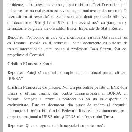
probleme, a fost arestat o vreme şi apoi reabilitat. Dacă Dosarul pica în
mâna ruşilor nu mai aveam ce revendica, nu mai aveam documentele în
baza cărora să revendicăm. Acolo sunt cele două protocoale bilingve,
din decembrie 1916 şi iulie 1917, în franceză şi rusă, cu ştampilele şi
semnăturile originale ale oficialilor Băncii Imperiale de Stat a Rusiei.
Reporter:
Protocoale în care este menţionată garanţia Guvernului rus
că Tezaurul român va fi returnat… Sunt documente cu valoare de
tratate internaţionale, cum spune şi profesorul Ioan Scurtu, fost co-
preşedinte al Comisiei.
Cristian Păunescu:
Exact.
Reporter:
Puteţi să ne oferiţi o copie a unui protocol pentru cititorii
BURSA?
Cristian Păunescu:
Cu plăcere. Noi am pus online pe site-ul BNR doar
prima şi ultima pagină, dar pentru dumneavoastră şi BURSA un
facsimil complet al primului protocol vă va sta la dispoziţie în
exclusivitate. Este un document, din punct de vedere al dreptului
internaţional, imbatabil, fiindcă Federaţia Rusă este continuatoare, prin
drept internaţional a URSS-ului şi URSS-ul a Imperiului Ţarist.
Reporter:
Şi cum argumentaţi la negocieri cu partea rusă?