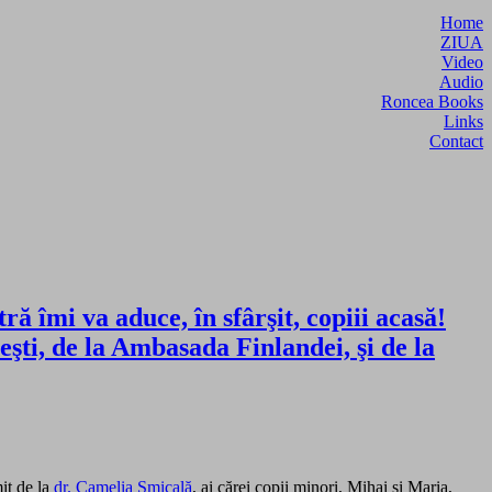
Home
ZIUA
Video
Audio
Roncea Books
Links
Contact
 îmi va aduce, în sfârşit, copiii acasă!
ti, de la Ambasada Finlandei, şi de la
it de la
dr. Camelia Smicală
, ai cărei copii minori, Mihai şi Maria,