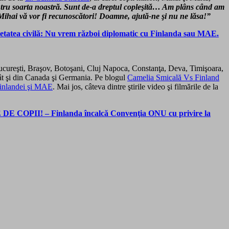
pentru soarta noastră. Sunt de-a dreptul copleşită… Am plâns când am
i Mihai vă vor fi recunoscători! Doamne, ajută-ne şi nu ne lăsa!”
ocietatea civilă: Nu vrem război diplomatic cu Finlanda sau MAE.
Bucureşti, Braşov, Botoşani, Cluj Napoca, Constanţa, Deva, Timişoara,
 cât şi din Canada şi Germania. Pe blogul
Camelia Smicală Vs Finland
Finlandei şi MAE
. Mai jos, câteva dintre ştirile video şi filmările de la
E DE COPII! – Finlanda încalcă Convenţia ONU cu privire la