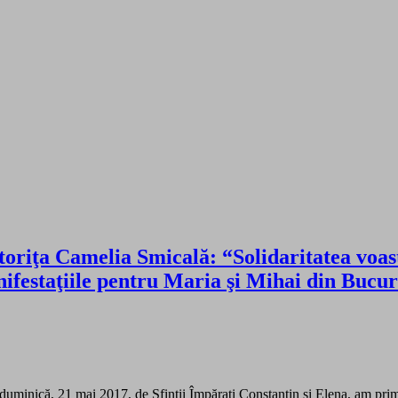
riţa Camelia Smicală: “Solidaritatea voastră
estaţiile pentru Maria şi Mihai din Bucureş
duminică, 21 mai 2017, de Sfinţii Împăraţi Constantin şi Elena, am prim