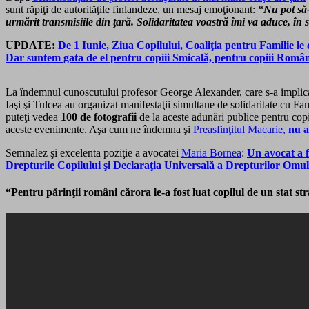
sunt răpiţi de autorităţile finlandeze, un mesaj emoţionant:
“Nu pot să-
urmărit transmisiile din ţară. Solidaritatea voastră îmi va aduce, în
UPDATE:
De 1 Iunie, Ziua Copilului, Coaliţia pentru Familie le
Dar suntem gata de el pentru copiii Smicală, pentru copiii Român
La îndemnul cunoscutului profesor George Alexander, care s-a implicat
Iaşi şi Tulcea au organizat manifestaţii simultane de solidaritate cu F
puteţi vedea
100 de fotografii
de la aceste adunări publice pentru cop
aceste evenimente. Aşa cum ne îndemna şi
Preasfinţitul Macarie,
nu 
Semnalez şi excelenta poziţie a avocatei
Maria Bornea
:
Un avocat a 
Drepturile Copilului şi Declaraţia Universală a Drepturilor
“Pentru părinţii români cărora le-a fost luat copilul de un stat s