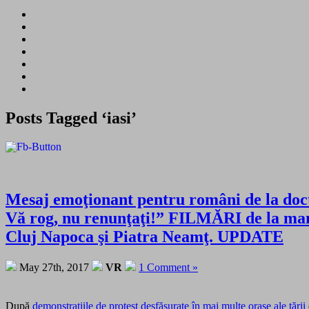
Posts Tagged ‘iasi’
Mesaj emoţionant pentru români de la docto
Vă rog, nu renunţaţi!” FILMĂRI de la manif
Cluj Napoca şi Piatra Neamţ. UPDATE
May 27th, 2017
VR
1 Comment »
După
demonstraţiile de protest desfăşurate în mai multe oraşe ale ţării