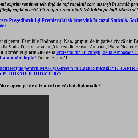
mi exprim sentimentele faţă de toţi românii care au ieşit în stradă 
 sfârşit, copiii acasă! Vă rog, nu renunţaţi! Vă iubim pe toţi! Maria ş
 cere Preşedintelui şi Premierului să intervină în cazul Smicală. S
iei
 şi pentru Familiile Bodnariu şi Nan, grupuri de iniţiativă civică din 
amilia Smicală, care se adaugă la cea din oraşul său natal, Piatra Neamţ
iii României şi
alte 200
de la
Protestul din Bucureşti, de la Ambasada 
abandonăm lupta!
Doamne, ajută!
făcut lecţiile pentru MAE şi Guvern în Cazul Smicală: “E RĂPIR
 Omului”. DOSAR JURIDICE.RO
trăin e aproape de a izbucni un război diplomatic”