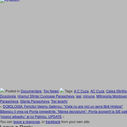
Posted in
Documentare
,
Top News
Tags:
A C Cuza
,
AC Cuza
,
Calea Sfintilo
Doxologia
,
Hramul Sfintei Cuvioase Parascheva
,
iasi
,
minune
,
Mitropolia Moldovei
Parascheva
,
Sfanta Parascheva
,
Trei Ierarhi
«
DOXOLOGIA: Fericitul Valeriu Gafencu: “Viaţa nu are nici un sens fără Hristos!”
Băsescu îl vrea pe Ponta preşedinte. “Marea dezvaluire”- Ponta acoperit la SIE pat
“pixelul albastru” al lui Patriciu. UPDATE
»
You can
leave a response
, or
trackback
from your own site.
Leave a Reply