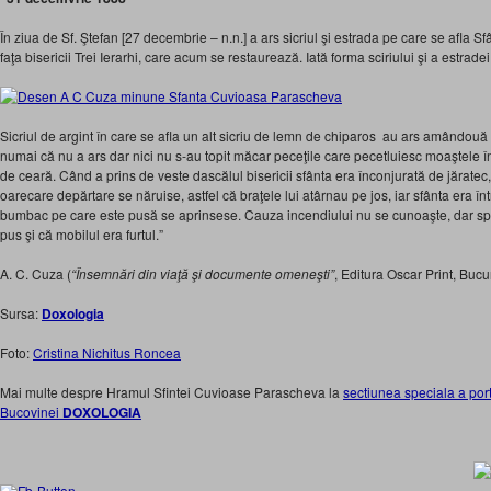
În ziua de Sf. Ştefan [27 decembrie – n.n.] a ars sicriul şi estrada pe care se afla S
faţa bisericii Trei Ierarhi, care acum se restaurează. Iată forma sciriului şi a estra
Sicriul de argint în care se afla un alt sicriu de lemn de chiparos au ars amândouă 
numai că nu a ars dar nici nu s-au topit măcar peceţile care pecetluiesc moaştele în
de ceară. Când a prins de veste dascălul bisericii sfânta era înconjurată de jăratec
oarecare depărtare se năruise, astfel că braţele lui atârnau pe jos, iar sfânta era în
bumbac pe care este pusă se aprinsese. Cauza incendiului nu se cunoaşte, dar spun
pus şi că mobilul era furtul.”
A. C. Cuza (
“Însemnări din viaţă şi documente omeneşti”
, Editura Oscar Print, Bucu
Sursa:
Doxologia
Foto:
Cristina Nichitus Roncea
Mai multe despre Hramul Sfintei Cuvioase Parascheva la
sectiunea speciala a port
Bucovinei
DOXOLOGIA