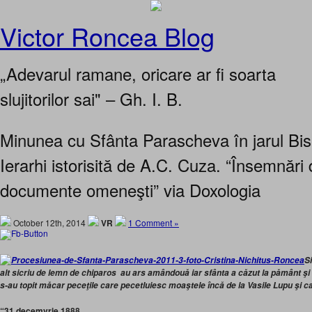
Victor Roncea Blog
„Adevarul ramane, oricare ar fi soarta
slujitorilor sai" – Gh. I. B.
Minunea cu Sfânta Parascheva în jarul Biser
Ierarhi istorisită de A.C. Cuza. “Însemnări d
documente omeneşti” via Doxologia
October 12th, 2014
VR
1 Comment »
Si
alt sicriu de lemn de chiparos au ars amândouă iar sfânta a căzut la pământ şi 
s-au topit măcar peceţile care pecetluiesc moaştele încă de la Vasile Lupu şi ca
“31 decemvrie 1888