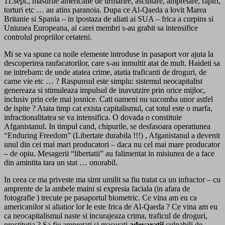
11.sept., masurile americane de urmarire, ascultare, ampretare, rapiri,
torturi etc … au atins paranoia. Dupa ce Al-Qaeda a lovit Marea
Britanie si Spania – in ipostaza de aliati ai SUA – frica a curpins si
Uniunea Europeana, ai carei membri s-au grabit sa intensifice
controlul propriilor cetateni.
Mi se va spune ca noile elemente introduse in pasaport vor ajuta la
descoperirea raufacatorilor, care s-au inmultit atat de mult. Haideti sa
ne intrebam: de unde atatea crime, atatia traficanti de droguri, de
carne vie etc … ? Raspunsul este simplu: sistemul neocapitalist
genereaza si stimuleaza impulsul de inavutzire prin orice mijloc,
inclusiv prin cele mai josnice. Cati oameni nu sucomba unor astfel
de ispite ? Atata timp cat exista capitalismul, cat totul este o marfa,
infractionalitatea se va intensifica. O dovada o constituie
Afganistanul. In timpul cand, chipurile, se desfasoara operatiunea
“Enduring Freedom” (Libertate durabila !!!) , Afganistanul a devenit
unul din cei mai mari producatori – daca nu cel mai mare producator
– de opiu. Mesagerii “libertatii” au falimentat in misiunea de a face
din amintita tara un stat … onorabil.
In ceea ce ma priveste ma simt umilit sa fiu tratat ca un infractor – cu
amprente de la ambele maini si expresia faciala (in afara de
fotografie ) trecute pe pasaportul biometric. Ce vina am eu ca
americanilor si aliatior lor le este frica de Al-Qaeda ? Ce vina am eu
ca neocapitalismul naste si incurajeaza crima, traficul de droguri,
prostitutia ? Sa fie ampretati si masurati
adevaratii
culpabili de