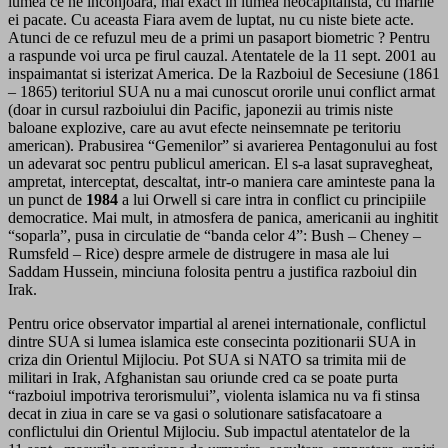
lumea ce ne inconjoara, mai exact in lumea neocapitalista, cu marile
ei pacate. Cu aceasta Fiara avem de luptat, nu cu niste biete acte.
Atunci de ce refuzul meu de a primi un pasaport biometric ? Pentru
a raspunde voi urca pe firul cauzal. Atentatele de la 11 sept. 2001 au
inspaimantat si isterizat America. De la Razboiul de Secesiune (1861
– 1865) teritoriul SUA nu a mai cunoscut ororile unui conflict armat
(doar in cursul razboiului din Pacific, japonezii au trimis niste
baloane explozive, care au avut efecte neinsemnate pe teritoriu
american). Prabusirea “Gemenilor” si avarierea Pentagonului au fost
un adevarat soc pentru publicul american. El s-a lasat supravegheat,
ampretat, interceptat, descaltat, intr-o maniera care aminteste pana la
un punct de
1984
a lui Orwell si care intra in conflict cu principiile
democratice. Mai mult, in atmosfera de panica, americanii au inghitit
“soparla”, pusa in circulatie de “banda celor 4”: Bush – Cheney –
Rumsfeld – Rice) despre armele de distrugere in masa ale lui
Saddam Hussein, minciuna folosita pentru a justifica razboiul din
Irak.
Pentru orice observator impartial al arenei internationale, conflictul
dintre SUA si lumea islamica este consecinta pozitionarii SUA in
criza din Orientul Mijlociu. Pot SUA si NATO sa trimita mii de
militari in Irak, Afghanistan sau oriunde cred ca se poate purta
“razboiul impotriva terorismului”, violenta islamica nu va fi stinsa
decat in ziua in care se va gasi o solutionare satisfacatoare a
conflictului din Orientul Mijlociu. Sub impactul atentatelor de la