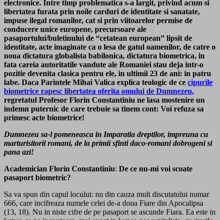
electronice. Intre timp problematica s-a largit, privind acum si
libertatea furata prin noile carduri de identitate si sanatate,
impuse ilegal romanilor, cat si prin viitoarelor permise de
conducere unice europene, precursoare ale
pasaportului/buletinului de “cetatean european” lipsit de
identitate, acte imaginate ca o lesa de gatul oamenilor, de catre o
noua dictatura globalista babilonica, dictatura biometrica, in
fata careia autoritatile vandute ale Romaniei stau deja intr-o
pozitie devenita clasica pentru ele, in ultimii 23 de ani: in patru
labe. Daca Parintele Mihai Valica explica teologic de ce
cipurile
biometrice rapesc libertatea oferita omului de Dumnezeu,
regretatul Profesor Florin Constantiniu ne lasa mostenire un
indemn puternic de care trebuie sa tinem cont: Voi refuza sa
primesc acte biometrice!
Dumnezeu sa-l pomeneasca in Imparatia dreptilor, impreuna cu
marturisitorii romani, de la primii sfinti daco-romani dobrogeni si
pana azi!
Academician Florin Constantiniu
:
De ce nu-mi voi scoate
pasaport biometric?
Sa va spun din capul locului: nu
din cauza mult discutatului numar
666, care incifreaza numele celei de-a doua Fiare din Apocalipsa
(13, 18). Nu in niste cifre de pe pasaport se ascunde Fiara. Ea este in