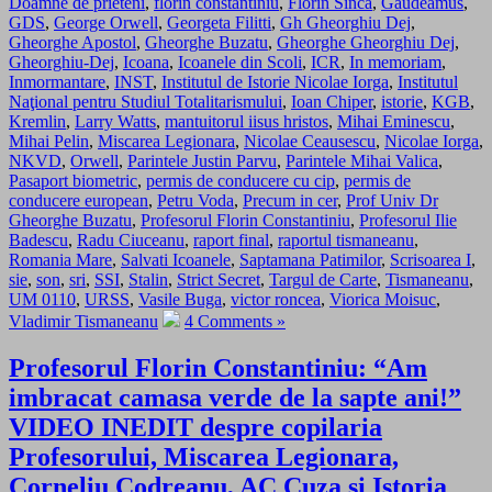
Doamne de prieteni
,
florin constantiniu
,
Florin Sinca
,
Gaudeamus
,
GDS
,
George Orwell
,
Georgeta Filitti
,
Gh Gheorghiu Dej
,
Gheorghe Apostol
,
Gheorghe Buzatu
,
Gheorghe Gheorghiu Dej
,
Gheorghiu-Dej
,
Icoana
,
Icoanele din Scoli
,
ICR
,
In memoriam
,
Inmormantare
,
INST
,
Institutul de Istorie Nicolae Iorga
,
Institutul
Naţional pentru Studiul Totalitarismului
,
Ioan Chiper
,
istorie
,
KGB
,
Kremlin
,
Larry Watts
,
mantuitorul iisus hristos
,
Mihai Eminescu
,
Mihai Pelin
,
Miscarea Legionara
,
Nicolae Ceausescu
,
Nicolae Iorga
,
NKVD
,
Orwell
,
Parintele Justin Parvu
,
Parintele Mihai Valica
,
Pasaport biometric
,
permis de conducere cu cip
,
permis de
conducere european
,
Petru Voda
,
Precum in cer
,
Prof Univ Dr
Gheorghe Buzatu
,
Profesorul Florin Constantiniu
,
Profesorul Ilie
Badescu
,
Radu Ciuceanu
,
raport final
,
raportul tismaneanu
,
Romania Mare
,
Salvati Icoanele
,
Saptamana Patimilor
,
Scrisoarea I
,
sie
,
son
,
sri
,
SSI
,
Stalin
,
Strict Secret
,
Targul de Carte
,
Tismaneanu
,
UM 0110
,
URSS
,
Vasile Buga
,
victor roncea
,
Viorica Moisuc
,
Vladimir Tismaneanu
4 Comments »
Profesorul Florin Constantiniu: “Am
imbracat camasa verde de la sapte ani!”
VIDEO INEDIT despre copilaria
Profesorului, Miscarea Legionara,
Corneliu Codreanu, AC Cuza si Istoria