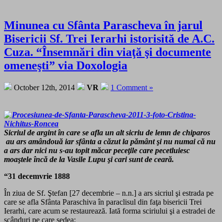
Minunea cu Sfânta Parascheva în jarul
Bisericii Sf. Trei Ierarhi istorisită de A.C.
Cuza. “Însemnări din viaţă şi documente
omeneşti” via Doxologia
October 12th, 2014
VR
1 Comment »
Sicriul de argint în care se afla un alt sicriu de lemn de chiparos
au ars amândouă iar sfânta a căzut la pământ şi nu numai că nu
a ars dar nici nu s-au topit măcar peceţile care pecetluiesc
moaştele încă de la Vasile Lupu şi cari sunt de ceară.
“31 decemvrie 1888
În ziua de Sf. Ştefan [27 decembrie – n.n.] a ars sicriul şi estrada pe
care se afla Sfânta Paraschiva în paraclisul din faţa bisericii Trei
Ierarhi, care acum se restaurează. Iată forma sciriului şi a estradei de
scânduri pe care şedea: