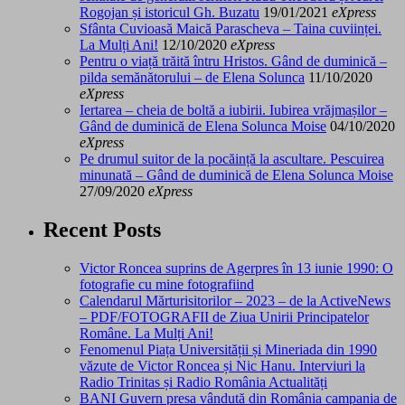
Rogojan și istoricul Gh. Buzatu
19/01/2021
eXpress
Sfânta Cuvioasă Maică Parascheva – Taina cuviinței.
La Mulți Ani!
12/10/2020
eXpress
Pentru o viață trăită întru Hristos. Gând de duminică –
pilda semănătorului – de Elena Solunca
11/10/2020
eXpress
Iertarea – cheia de boltă a iubirii. Iubirea vrăjmașilor –
Gând de duminică de Elena Solunca Moise
04/10/2020
eXpress
Pe drumul suitor de la pocăință la ascultare. Pescuirea
minunată – Gând de duminică de Elena Solunca Moise
27/09/2020
eXpress
Recent Posts
Victor Roncea suprins de Agerpres în 13 iunie 1990: O
fotografie cu mine fotografiind
Calendarul Mărturisitorilor – 2023 – de la ActiveNews
– PDF/FOTOGRAFII de Ziua Unirii Principatelor
Române. La Mulți Ani!
Fenomenul Piața Universității și Mineriada din 1990
văzute de Victor Roncea și Nic Hanu. Interviuri la
Radio Trinitas și Radio România Actualități
BANI Guvern presa vândută din România campania de