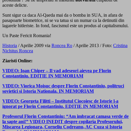
aceste delicte.
Sunt sigur ca daca Al-Qaeda mai da o bomba in SUA, in afara de
pasapoarte biometrice, ni se va tatua si un numar ca la detinutii din
lagarele hitleriste. In fond, fascismul este un produs al capitalismului.
Un Paste Fericit Romania!
Historia
/ Aprilie 2009 via
Roncea Ro
/ Aprilie 2013 / Foto:
Cristina
Nichitus Roncea
Ziaristi Online:
VIDEO: Ioan Chiper – Il vad adeseori aievea pe Florin
Constantiniu. EDITIE IN MEMORIAM
VIDEO: Viorica Moisuc despre Florin Constantiniu, politruci
sovietici si Istoria Nationala. IN MEMORIAM
VIDEO: Georgeta Filitti – Institutul Ciocoiesc de Istorie l-a
ignorat pe Florin Constantiniu. EDITIE IN MEMORIAM
Profesorul Florin Constantiniu: “Am imbracat camasa verde de
la sapte ani!” VIDEO INEDIT despre copilaria Profesorului,
Miscarea Legionara, Corneliu Codreanu, AC Cuza si Istoria