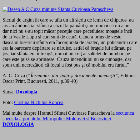
Sicriul de argint în care se afla un alt sicriu de lemn de chiparos au
ars amândouă iar sfânta a căzut la pământ şi nu numai că nu a ars
dar nici nu s-au topit măcar peceţile care pecetluiesc moaştele încă
de la Vasile Lupu şi cari sunt de ceară. Când a prins de veste
dascălul bisericii sfânta era înconjurată de jăratec, un policandru care
era la oarecare depărtare se năruise, astfel că braţele lui atârnau pe
jos, iar sfânta era întreagă, numai un colţ al saltelei de bumbac pe
care este pusă se aprinsese. Cauza incendiului nu se cunoaşte, dar
spun unii necrezători că focul a fost pus şi că mobilul era furtul.”
A. C. Cuza (
“Însemnări din viaţă şi documente omeneşti”
, Editura
Oscar Print, Bucuresti, 2011, p.39-40)
Sursa:
Doxologia
Foto:
Cristina Nichitus Roncea
Mai multe despre Hramul Sfintei Cuvioase Parascheva la
sectiunea
speciala a portalului Mitropoliei Moldovei si Bucovinei
DOXOLOGIA