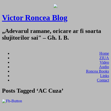
Victor Roncea Blog
„Adevarul ramane, oricare ar fi soarta
slujitorilor sai" – Gh. I. B.
Home
ZIUA
Video
Audio
Roncea Books
Links
Contact
Posts Tagged ‘AC Cuza’