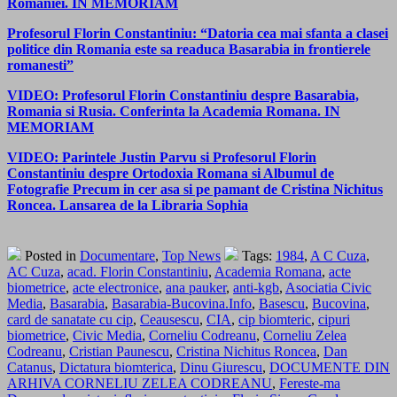
Romaniei. IN MEMORIAM
Profesorul Florin Constantiniu: “Datoria cea mai sfanta a clasei
politice din Romania este sa readuca Basarabia in frontierele
romanesti”
VIDEO: Profesorul Florin Constantiniu despre Basarabia,
Romania si Rusia. Conferinta la Academia Romana. IN
MEMORIAM
VIDEO: Parintele Justin Parvu si Profesorul Florin
Constantiniu despre Ortodoxia Romana si Albumul de
Fotografie Precum in cer asa si pe pamant de Cristina Nichitus
Roncea. Lansarea de la Libraria Sophia
Posted in
Documentare
,
Top News
Tags:
1984
,
A C Cuza
,
AC Cuza
,
acad. Florin Constantiniu
,
Academia Romana
,
acte
biometrice
,
acte electronice
,
ana pauker
,
anti-kgb
,
Asociatia Civic
Media
,
Basarabia
,
Basarabia-Bucovina.Info
,
Basescu
,
Bucovina
,
card de sanatate cu cip
,
Ceausescu
,
CIA
,
cip biomteric
,
cipuri
biometrice
,
Civic Media
,
Corneliu Codreanu
,
Corneliu Zelea
Codreanu
,
Cristian Paunescu
,
Cristina Nichitus Roncea
,
Dan
Catanus
,
Dictatura biomterica
,
Dinu Giurescu
,
DOCUMENTE DIN
ARHIVA CORNELIU ZELEA CODREANU
,
Fereste-ma