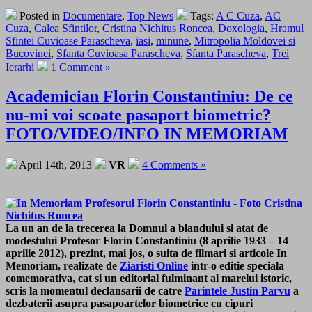
Posted in
Documentare
,
Top News
Tags:
A C Cuza
,
AC
Cuza
,
Calea Sfintilor
,
Cristina Nichitus Roncea
,
Doxologia
,
Hramul
Sfintei Cuvioase Parascheva
,
iasi
,
minune
,
Mitropolia Moldovei si
Bucovinei
,
Sfanta Cuvioasa Parascheva
,
Sfanta Parascheva
,
Trei
Ierarhi
1 Comment »
Academician Florin Constantiniu: De ce
nu-mi voi scoate pasaport biometric?
FOTO/VIDEO/INFO IN MEMORIAM
April 14th, 2013
VR
4 Comments »
La un an de la trecerea la Domnul a blandului si atat de
modestului Profesor Florin Constantiniu (8 aprilie 1933 – 14
aprilie 2012), prezint, mai jos, o suita de filmari si articole In
Memoriam, realizate de
Ziaristi Online
intr-o editie speciala
comemorativa, cat si un editorial fulminant al marelui istoric,
scris la momentul declansarii de catre
Parintele Justin Parvu
a
dezbaterii asupra pasapoartelor biometrice cu cipuri