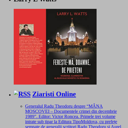
Ziaristi Online
Generalul Radu Theodoru despre “MÂNA
MOSCOVEI – Documentele crimei din decembrie
1989”. Editor: Victor Roncea. Primele trei volume
intrate sub tipar la Editura TipoMoldova, cu prefețe
semnate de generalii scriitori Radu Theodoru și Aurel