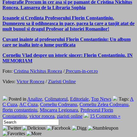
Fotografie Precum in cer asa si pe pamant de Cristina Nichitus
Roncea. Lansarea de la Libraria Sophia
Icoanele si Credinta Profesorului Florin Constantiniu.
Dumnezeu sa il odihneasca in pace, pacea la care a tanjit atat de
mult bunul si dragul Profesor al Istoriei Romanilor!
Cuvant inainte al profesorului Florin Constantiniu: Un album
care ne inalta intr-o lume purificata
Corneliu Vlad despre un istoric sincer: Florin Constantiniu. IN
MEMORIAM
Foto:
Cristina Nichitus Roncea
/
Precum-in-cer.ro
Video:
Victor Roncea
/
Ziaristi Online
Posted in
Analize
,
Colimatorul
,
Editoriale
,
Top News
Tags:
A
C Cuza
,
AC Cuza
,
Corneliu Codreanu
,
Corneliu Zelea Codreanu
,
florin constantiniu
,
Miscarea Legionara
,
Profesorul Florin
Constantiniu
,
victor roncea
,
ziaristi online
15 Comments »