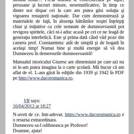
persoane şi lucruri minore, nesemnificative, în timp ce
dintre noi dispar cei la care am putea găsi soluţia şi
vigoarea renaşterii naţionale. Dar cum demonstrează şi
materialele de faţă, în absenţa bătrânilor noştri înţelepţi
chiar şi iniţiative ca cele semnate de dumneavoastră pot
revigora spiritele, căci ni-i aduc acasă pe cei ce ne leagă de
generaţia interbelică. Este şi prima dată când văd poze din
camera prof. Constantiniu: atât de simplă şi de bogată în
acelaşi timp! Numai bine şi multă energie să vă dea
Dumnezeu în demersurile dumneavoastră!
Manualul istoricului Giuresc are dimensiuni pe care azi nu
ni le-am putea imagina la o carte şcolară. Mă bucur că am
aflat de el. L-am găsit în ediţiile din 1939 şi 1942 în PDF
pe
http://www.dacoromanica.ro
.
VR
says:
16/04/2012 at 18:27
N-aveti de ce. Intr-adevar,
https://www.dacoromanica.ro
e
o resursa extraordinara.
Dumnezeu sa-l odihneasca pe Profesor!
Doamne, ajuta!