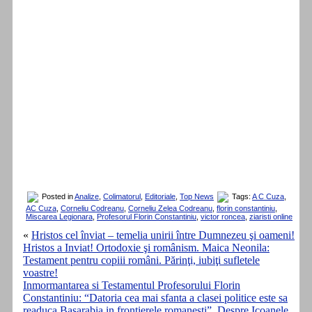
Posted in
Analize
,
Colimatorul
,
Editoriale
,
Top News
Tags:
A C Cuza
,
AC Cuza
,
Corneliu Codreanu
,
Corneliu Zelea Codreanu
,
florin constantiniu
,
Miscarea Legionara
,
Profesorul Florin Constantiniu
,
victor roncea
,
ziaristi online
«
Hristos cel înviat – temelia unirii între Dumnezeu şi oameni!
Hristos a Inviat! Ortodoxie şi românism. Maica Neonila:
Testament pentru copiii români. Părinţi, iubiţi sufletele
voastre!
Inmormantarea si Testamentul Profesorului Florin
Constantiniu: “Datoria cea mai sfanta a clasei politice este sa
readuca Basarabia in frontierele romanesti”. Despre Icoanele