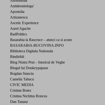
Anomismia
Antideontologu'
Apostolia
Artizanescu
Ascetic Experience
Aurel Agache
BadPolitics
Basarabia la Rascruce – atunci ca si acum
BASARABIA-BUCOVINA.INFO
Biblioteca Digitala Nationala
Bindiribli
Blog Nistru Prut – Istoricul de Veghe
Blogul lui Donkeypapuas
Bogdan Stanciu
Camelia Tabacu
CIVIC MEDIA
Cristian Botez
Cristina Nichitus Roncea
Dan Tanasa