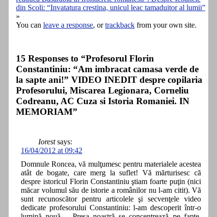
din Scoli: “Invatatura crestina, unicul leac tamaduitor al lumii”
»
You can
leave a response
, or
trackback
from your own site.
15 Responses to “Profesorul Florin
Constantiniu: “Am imbracat camasa verde de
la sapte ani!” VIDEO INEDIT despre copilaria
Profesorului, Miscarea Legionara, Corneliu
Codreanu, AC Cuza si Istoria Romaniei. IN
MEMORIAM”
Iorest
says:
16/04/2012 at 09:42
Domnule Roncea, vă mulţumesc pentru materialele acestea
atât de bogate, care merg la suflet! Vă mărturisesc că
despre istoricul Florin Constantiniu ştiam foarte puţin (nici
măcar volumul său de istorie a românilor nu l-am citit). Vă
sunt recunoscător pentru articolele şi secvenţele video
dedicate profesorului Constantiniu: l-am descoperit într-o
lumină nouă… Presa noastră se concentrează pe fapte,