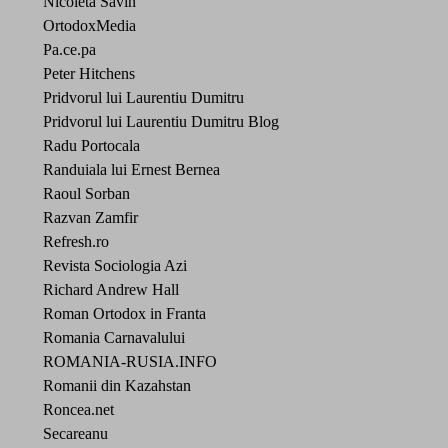
Nicoleta Savin
OrtodoxMedia
Pa.ce.pa
Peter Hitchens
Pridvorul lui Laurentiu Dumitru
Pridvorul lui Laurentiu Dumitru Blog
Radu Portocala
Randuiala lui Ernest Bernea
Raoul Sorban
Razvan Zamfir
Refresh.ro
Revista Sociologia Azi
Richard Andrew Hall
Roman Ortodox in Franta
Romania Carnavalului
ROMANIA-RUSIA.INFO
Romanii din Kazahstan
Roncea.net
Secareanu