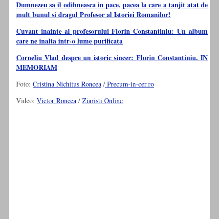
Dumnezeu sa il odihneasca in pace, pacea la care a tanjit atat de
mult bunul si dragul Profesor al Istoriei Romanilor!
Cuvant inainte al profesorului Florin Constantiniu: Un album
care ne inalta intr-o lume purificata
Corneliu Vlad despre un istoric sincer: Florin Constantiniu. IN
MEMORIAM
Foto:
Cristina Nichitus Roncea
/
Precum-in-cer.ro
Video:
Victor Roncea
/
Ziaristi Online