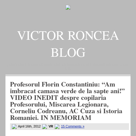
VICTOR RONCEA
BLOG
„ADEVARUL RAMANE, ORICARE AR FI SOARTA SLUJITORILOR SAI" – GH.
I. B.
Profesorul Florin Constantiniu: “Am
imbracat camasa verde de la sapte ani!”
VIDEO INEDIT despre copilaria
Profesorului, Miscarea Legionara,
Corneliu Codreanu, AC Cuza si Istoria
Romaniei. IN MEMORIAM
April 16th, 2012
VR
15 Comments »