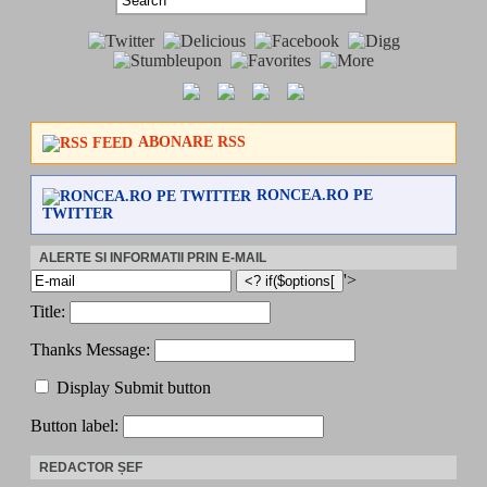
ABONARE RSS
RONCEA.RO PE
TWITTER
ALERTE SI INFORMATII PRIN E-MAIL
'>
Title:
Thanks Message:
Display Submit button
Button label:
REDACTOR ȘEF