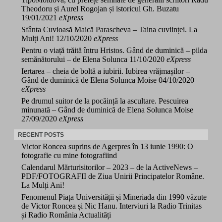
Theodoru și Aurel Rogojan și istoricul Gh. Buzatu
19/01/2021
eXpress
Sfânta Cuvioasă Maică Parascheva – Taina cuviinței. La
Mulți Ani!
12/10/2020
eXpress
Pentru o viață trăită întru Hristos. Gând de duminică – pilda
semănătorului – de Elena Solunca
11/10/2020
eXpress
Iertarea – cheia de boltă a iubirii. Iubirea vrăjmașilor –
Gând de duminică de Elena Solunca Moise
04/10/2020
eXpress
Pe drumul suitor de la pocăință la ascultare. Pescuirea
minunată – Gând de duminică de Elena Solunca Moise
27/09/2020
eXpress
RECENT POSTS
Victor Roncea suprins de Agerpres în 13 iunie 1990: O
fotografie cu mine fotografiind
Calendarul Mărturisitorilor – 2023 – de la ActiveNews –
PDF/FOTOGRAFII de Ziua Unirii Principatelor Române.
La Mulți Ani!
Fenomenul Piața Universității și Mineriada din 1990 văzute
de Victor Roncea și Nic Hanu. Interviuri la Radio Trinitas
și Radio România Actualități