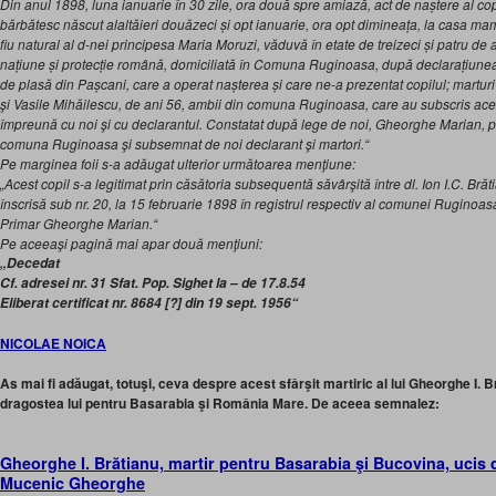
Din anul 1898, luna ianuarie în 30 zile, ora două spre amiază, act de naștere al c
bărbătesc născut alaltăieri douăzeci și opt ianuarie, ora opt dimineața, la casa 
fiu natural al d-nei principesa Maria Moruzi, văduvă în etate de treizeci și patru de 
națiune și protecție română, domiciliată în Comuna Ruginoasa, după declarațiunea
de plasă din Pașcani, care a operat nașterea și care ne-a prezentat copilul; marturi 
şi Vasile Mihăilescu, de ani 56, ambii din comuna Ruginoasa, care au subscris acest 
împreună cu noi şi cu declarantul. Constatat după lege de noi, Gheorghe Marian, prima
comuna Ruginoasa şi subsemnat de noi declarant şi martori.“
Pe marginea foii s-a adăugat ulterior următoarea menţiune:
„Acest copil s-a legitimat prin căsătoria subsequentă săvârşită între dl. Ion I.C. Bră
înscrisă sub nr. 20, la 15 februarie 1898 în registrul respectiv al comunei Ruginoas
Primar Gheorghe Marian.“
Pe aceeaşi pagină mai apar două menţiuni:
„Decedat
Cf. adresei nr. 31 Sfat. Pop. Sighet la – de 17.8.54
Eliberat certificat nr. 8684 [?] din 19 sept. 1956“
NICOLAE NOICA
As mai fi adăugat, totuşi, ceva despre acest sfârşit martiric al lui Gheorghe I. B
dragostea lui pentru Basarabia şi România Mare. De aceea semnalez:
Gheorghe I. Brătianu, martir pentru Basarabia şi Bucovina, ucis 
Mucenic Gheorghe