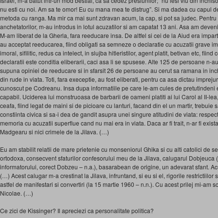
Israel, m-a batut intr-un mod bestial, ca sa cedez presiunilor; “nu iesi viu din inchi
nu esti cu noi. Am sa te omor! Eu cu mana mea te distrug”. Si ma dadea cu capul de 
metoda cu ranga. Ma mir ca mai sunt zdravan acum, la cap, si pot sa judec. Pentru c
anchetatorilor, m-au introdus in lotul acuzatilor si am capatat 13 ani. Asa am devenit
M-am liberat de la Gherla, fara reeducare insa. De altfel si cei de la Aiud era impartit
au acceptat reeducarea, fiind obligati sa semneze o declaratie cu acuzatii grave im
imoral, sifilitic, redus ca intelect, in slujba hitleristilor, agent platit, betivan etc, fi
declaratii este conditia eliberarii, caci asa li se spusese. Alte 125 de persoane n-au
supuna opiniei de reeducare si in sfarsit 26 de persoane au cerut sa ramana in i
din rude in viata. Toti, fara execeptie, au fost eliberati, pentru ca asa dictau impreju
cunoscut pe Codreanu. Insa dupa informatiile pe care le-am cules de pretutindeni er
capabil. Uciderea lui monstruoasa de barbarii de oameni platiti ai lui Carol al II-le
ceafa, fiind legat de maini si de picioare cu lanturi, facand din el un martir, trebui
constiinta civica si sa-i dea de gandit asupra unei singure atitudini de viata: respect
memoria cu acuzatii superflue cand nu mai era in viata. Daca ar fi trait, n-ar fi exista
Madgearu si nici crimele de la JiIava. (…)
Eu am stabilit relatii de mare prietenie cu monseniorul Ghika si cu alti catolici de s
ortodoxa, consecvent sfaturilor confesorului meu de la Jilava, calugarul Dobjeuca (
informatorului, corect Dobzeu – n.a.), basarabean de origine, un adevarat sfant. Ac
(…) Acest calugar m-a crestinat la Jilava, infruntand, si eu si el, rigorile restrictiilor 
astfel de manifestari si convertiri (la 15 martie 1960 – n.n.). Cu acest prilej mi-am 
Nicolae. (…)
Ce zici de Kissinger? Il apreciezi ca personalitate politica?