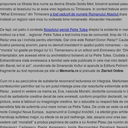
propunere ca Strada fara nume sa devina Strada Golda Meir, folosind acelasi pse
ministru al Israelului nu ar avea vreo legatura cu Timisoara. In context trebuie aminti
“Mihai Eminescu” din Timisoara
a fost vaduvit de numele Romanului Absolut
dupa 
instalat un regizor care inca nu vorbeste bine romaneste: Alexander Hausvater.
De fapt, cei patru ii contesta
filosofului genial Petre Tutea
dreptul la existenta in me
motivul ca a fost… legionar. Petre Tutea a fost inchis insa de comunisti, timp de 13
Reisz vrea sa-l inchida pentru eternitate. Dar cine este Robert Doron Reisz? Caut
ilustrul personaj anonim, pana nu demult inexistent in spatiul public romanesc – c
“morala” lui gasite pe blogul lui V.I. Tismaneanu si un articol anti-Eminescu din “Dil
intamplator, are aceeasi etnie cu anchetatorul bolsevic al lui Petre Tutea. Ciudata 
Extraordinara viata evreieasca a familiei sale este publicata in cele mai mici detalii
din Banat, ieri si azi”, coordonata de Smaranda Vultur si aparuta la Editura Polirom,
fragmente au fost reproduse pe site-ul
Memoria.ro
si preluate de
Ziaristi Online
.
Cum mi s-au parut pline de substanta recomand lecturarea lor integrala. Marturises
confesiunilor parintilor sai nu am putut intelege prea clar resorturile extremiste an
Reisz , avand in vedere ca mama sa, Eva, nascuta Mizrahi, doctorita cunoscuta in 
mult de sarbatorile crestine decat de cele evreiesti, conform propriilor declaratii, i
pictura, avea si tablouri cu imagologie crestina. Iar o educatie cu respect fata de 
sensibila fata de suferinta unui mare roman ca Petre Tutea. De unde se vede ca edu
recte Colegiul Noua Europa, supranumit si Colegiul Invizibil, i-a afectat grav arhit
handicap sufletesc major, cu efecte ce se pot rasfrange, iata, asupra unui oras sau ch
vedere cati “moralisti” a produs pepiniera de cadre a lui Andrei Plesu (sa numim do
Patapievici, Cartarescu, Preda, Avramescu, Ionita, Baconschkyi, Papahagi, Neam