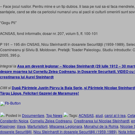
– Face jocul rusilor. Pentru mine e un tip dubios. Ii lasa pe rusi sa-si faca mendrele
santajele, cand se stie ca pericolul numarul unu al pacii si culturii omenirii sunt sovie
“Gogu Pil”
ACNSAS, fond informativ, dosar nr. 207, volum 5, ff. 100-101
P 191 – 195 din CNSAS, Nicu Steinhardt în dosarele Securităţii (1959-1989). Sele
Cosmineanu şi Silviu B. Moldovan. Prefaţă: Toader Paleologu. Studiu introductiv:
2005, 395 p.
Integral la
Asa am devenit legionar – Nicolae Steinhardt (29 iulie 1912 – 30 mar
despre moartea lui Corneliu Zelea Codreanu, in Dosarele Securitatii. VIDEO cu
crestinarea lui Aurel Steinhardt
Cititi si
După Părintele Justin Pârvu la Baia Sprie, şi Părintele Nicolae Steinhar
Târgu Lăpuş. Felicitari Gazetei de Maramureş!
Posted in
Documentare
,
Top News
Tags:
ACNSAS
,
aiud
,
carol al ii-lea
,
Ceta
Constantin Noica
,
Corneliu Zelea Codreanu
,
Crestinarea lui Nicolae Steinhardt
,
em
Kissinger
,
jilava
,
Marturisitorii
,
Miscarea Legionara
,
Monahul de la Rohia
,
Nicolae 
dosarele Securităţii
,
Nicu Steinhardt în dosarele Securităţii (1959-1989)
,
Nota Info