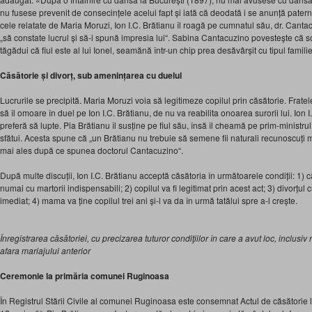
nu fusese prevenit de consecințele acelui fapt și iată că deodată i se anunță pater
cele relatate de Maria Moruzi, Ion I.C. Brătianu îl roagă pe cumnatul său, dr. Cant
„să constate lucrul și să-i spună impresia lui“. Sabina Cantacuzino povesteşte că so
tăgădui că fiul este al lui Ionel, seamănă într-un chip prea desăvârșit cu tipul familie
Căsătorie și divorț, sub amenințarea cu duelul
Lucrurile se precipită. Maria Moruzi voia să legitimeze copilul prin căsătorie. Frat
să îl omoare în duel pe Ion I.C. Brătianu, de nu va reabilita onoarea surorii lui. Ion 
preferă să lupte. Pia Brătianu îl susține pe fiul său, însă îl cheamă pe prim-ministru
sfătui. Acesta spune că „un Brătianu nu trebuie să semene fii naturali recunoscuți ma
mai ales după ce spunea doctorul Cantacuzino“.
După multe discuții, Ion I.C. Brătianu acceptă căsătoria în următoarele condiții: 1) c
numai cu martorii indispensabili; 2) copilul va fi legitimat prin acest act; 3) divorț
imediat; 4) mama va ține copilul trei ani și-l va da în urmă tatălui spre a-l crește.
Înregistrarea căsătoriei, cu precizarea tuturor condiţiilor în care a avut loc, inclusiv 
afara mariajului anterior
Ceremonie la primăria comunei Ruginoasa
În Registrul Stării Civile al comunei Ruginoasa este consemnat Actul de căsătorie 