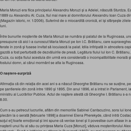
Maria Moruzi era fiica principelui Alexandru Moruzi și a Adelei, născută Sturdza. E
1889 cu Alexandru Al. Cuza, fiul mai mare al domnitorului Alexandru Ioan Cuza din
(Magazin istoric, nr. 1/2006). Suferind de o miocardită cronică, el își sfârșește zil
luni.
Între bunurile moștenite de Maria Moruzi se număra și palatul de la Ruginoasa, un
presupune că aici l-a cunoscut Maria Moruzi pe Ion I.C. Brătianu, care supraveghea 
ferate în zonă şi fusese invitat să locuiască la palat. Idila înfiripată în atmosfera ospi
gazdă a fost perturbată de dezvăluirile de presă. Legătura fiului lui Ion C. Brătianu,
Cuza, cu soția fiului acestuia din urmă era considerată o incompatibilitate morală 
fostului domn, al cărui mormânt se afla la Ruginoasa.
O naștere-surpriză
Afirmația că din relația din acei ani s-a născut Gheorghe Brătianu nu se susține, pen
pe șantierele din zonă între 1890 şi 1895. Din anul 1896, el a intrat în Parlament, 
ministru al Lucrărilor Publice. Actul de naştere atestă că Gheorghe I. Brătianu s-a 
8.00.
Cum s-au petrecut lucrurile, aflăm din memoriile Sabinei Cantacuzino, sora lui Io
plecăm la o serată [februarie 1898] a doamnei Elena Pherekyde, când intră Costac
soţul ei] foarte emoționat și îmi spune că venise Ionel și îi povestise cum aflase în
nașterii unui fiu al său cu prințesa Maria Cuza [Moruzi], văduva moștenitorului Alex
adăugat: «După o întâlnire cu dânsa la București (1897), nu mai avusese cu dânsa 