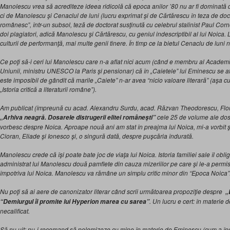
Manolescu vrea să acrediteze ideea ridicolă că epoca anilor ’80 nu ar fi dominată d
ci de Manolescu şi Cenaclul de luni (lucru exprimat şi de Cărtărescu în teza de d
românesc”, într-un subsol, teză de doctorat susţinută cu celebrul stalinist Paul Co
doi plagiatori, adică Manolescu şi Cărtărescu, cu geniul indescriptibil al lui Noica. L
culturii de performanţă, mai multe genii tinere. În timp ce la bietul Cenaclu de luni
Ce poţi să-i ceri lui Manolescu care n-a aflat nici acum (când e membru al Academ
Uniunii, ministru UNESCO la Paris şi pensionar) că în „Caietele” lui Eminescu se af
este imposibil de gândit că marile „Caiete” n-ar avea “nicio valoare literară” (aşa 
„Istoria critică a literaturii române”).
Am publicat (împreună cu acad. Alexandru Surdu, acad. Răzvan Theodorescu, Flori
cele 25 de volume ale dosar
„Arhiva neagră. Dosarele distrugerii elitei româneşti”
vorbesc despre Noica. Aproape nouă ani am stat în preajma lui Noica, mi-a vorbit 
Cioran, Eliade şi Ionesco şi, o singură dată, despre puşcăria îndurată.
Manolescu crede că îşi poate bate joc de viaţa lui Noica. Istoria familiei sale îl obli
administrat lui Manolescu două pamflete din cauza mizeriilor pe care şi le-a permis,
împotriva lui Noica. Manolescu va rămâne un simplu critic minor din “Epoca Noica”
Nu poţi să ai aere de canonizator literar când scrii următoarea propoziţie despre
„
. Un lucru e cert: în materie
“Demiurgul îi promite lui Hyperion marea cu sarea”
necalificat.
Să nu uit: nu-i recomand să polemizeze cu mine în materie de Eminescu (cum a înce