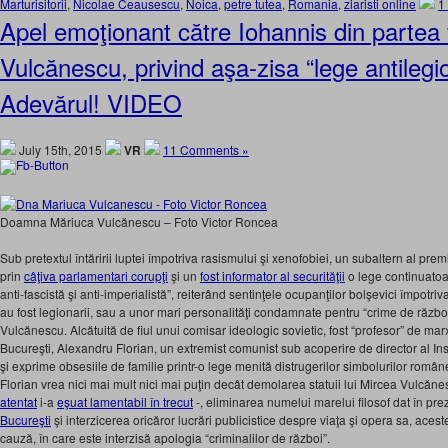
Marturisitorii
,
Nicolae Ceausescu
,
Noica
,
petre tutea
,
Romania
,
ziaristi online
1
Apel emoţionant către Iohannis din partea f
Vulcănescu, privind aşa-zisa “lege antilegi
Adevărul! VIDEO
July 15th, 2015
VR
11 Comments »
Doamna Măriuca Vulcănescu – Foto Victor Roncea
Sub pretextul întăririi luptei împotriva rasismului şi xenofobiei, un subaltern al prem
prin
câţiva parlamentari corupţi
şi un
fost informator al securităţii
o lege continuatoa
anti-fascistă şi anti-imperialistă”, reiterând sentinţele ocupanţilor bolşevici împotri
au fost legionarii, sau a unor mari personalităţi condamnate pentru “crime de război
Vulcănescu. Alcătuită de fiul unui comisar ideologic sovietic, fost “profesor” de ma
Bucureşti, Alexandru Florian, un extremist comunist sub acoperire de director al Inst
şi exprime obsesiile de familie printr-o lege menită distrugerilor simbolurilor româ
Florian vrea nici mai mult nici mai puţin decât demolarea statuii lui Mircea Vulcă
atentat
i-a
eşuat lamentabil în trecut
-, eliminarea numelui marelui filosof dat în pre
Bucureşti
şi interzicerea oricăror lucrări publicistice despre viaţa şi opera sa, acest
cauză, în care este interzisă apologia “criminalilor de război”.