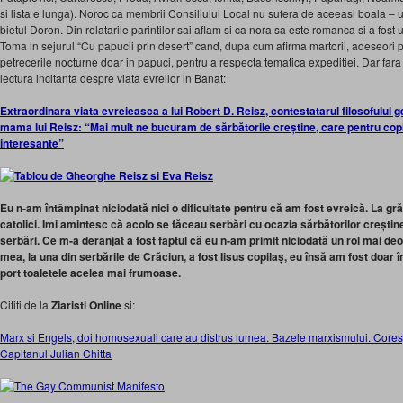
si lista e lunga). Noroc ca membrii Consiliului Local nu sufera de aceeasi boala – u
bietul Doron. Din relatarile parintilor sai aflam si ca nora sa este romanca si a fost 
Toma in sejurul “Cu papucii prin desert” cand, dupa cum afirma martorii, adeseori 
petrecerile nocturne doar in papuci, pentru a respecta tematica expeditiei. Dar far
lectura incitanta despre viata evreilor in Banat:
Extraordinara viata evreieasca a lui Robert D. Reisz, contestatarul filosofului g
mama lui Reisz: “Mai mult ne bucuram de sărbătorile creștine, care pentru cop
interesante”
Eu n-am întâmpinat niciodată nici o dificultate pentru că am fost evreică. La grăd
catolici. Îmi amintesc că acolo se făceau serbări cu ocazia sărbătorilor creștine
serbări. Ce m‑a deranjat a fost faptul că eu n‑am primit niciodată un rol mai de
mea, la una din serbările de Crăciun, a fost Iisus copilaș, eu însă am fost doar în
port toaletele acelea mai frumoase.
Cititi de la
Ziaristi Online
si:
Marx si Engels, doi homosexuali care au distrus lumea. Bazele marxismului. Core
Capitanul Julian Chitta