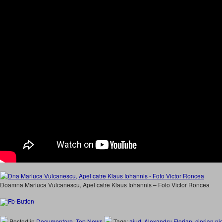
Doamna Mariuca Vulcanescu, Apel catre Klaus Iohannis – Foto Victor Roncea
Posted in
Documentare
,
Top News
Tags:
aiud
,
Alexandru Florian
,
ciprian ni