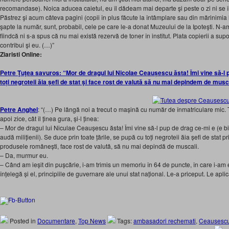
recomandase). Noica aducea caietul, eu îl dădeam mai departe şi peste o zi ni se î
Păstrez şi acum câteva pagini (copii în plus făcute la întâmplare sau din mărinimia lu
şapte la număr, sunt, probabil, cele pe care le-a donat Muzeului de la Ipoteşti. N-
fiindcă ni s-a spus că nu mai există rezervă de toner în institut. Plata copierii a sup
contribui şi eu. (…)”
Ziaristi Online:
Petre Ţuţea savuros: “Mor de dragul lui Nicolae Ceaușescu ăsta! Îmi vine să-l 
toți negroteii ăia șefi de stat şi face rost de valută să nu mai depindem de musc
Petre Anghel
: “(…) Pe lângă noi a trecut o mașină cu număr de înmatriculare mic. Ț
apoi zice, cât îl ținea gura, și-l ținea:
– Mor de dragul lui Niculae Ceaușescu ăsta! Îmi vine să-l pup de drag ce-mi e (e b
audă milițienii). Se duce prin toate țările, se pupă cu toți negroteii ăia șefi de stat p
produsele românești, face rost de valută, să nu mai depindă de muscali.
– Da, murmur eu.
– Când am ieșit din pușcărie, i-am trimis un memoriu în 64 de puncte, în care i-am e
înțelegă și el, principiile de guvernare ale unui stat național. Le-a priceput. Le apli
Posted in
Documentare
,
Top News
Tags:
ambasadori rechemati
,
Ceausesc