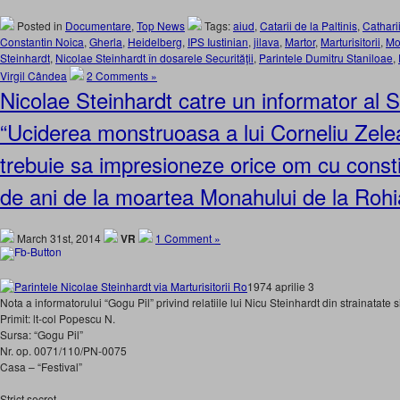
Posted in
Documentare
,
Top News
Tags:
aiud
,
Catarii de la Paltinis
,
Catharii
Constantin Noica
,
Gherla
,
Heidelberg
,
IPS Iustinian
,
jilava
,
Martor
,
Marturisitorii
,
Mo
Steinhardt
,
Nicolae Steinhardt în dosarele Securităţii
,
Parintele Dumitru Staniloae
,
Virgil Cândea
2 Comments »
Nicolae Steinhardt catre un informator al Se
“Uciderea monstruoasa a lui Corneliu Zel
trebuie sa impresioneze orice om cu constii
de ani de la moartea Monahului de la Rohi
March 31st, 2014
VR
1 Comment »
1974 aprilie 3
Nota a informatorului “Gogu Pil” privind relatiile lui Nicu Steinhardt din strainatate 
Primit: lt-col Popescu N.
Sursa: “Gogu Pil”
Nr. op. 0071/110/PN-0075
Casa – “Festival”
Strict secret