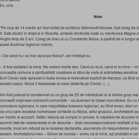
Ex. unic
Nota
“Pe ziua de 14 martie am fost vizitat de scriitorul Steinhardt Nicolae, fost coleg de lic
3. Este doctor in drept si in filosofie, ambele doctorate luate cu mentiunea
Magna c
Anglia timp de 3 ani. Coleg de liceu si cu Constantin Noica, a pastrat de-a lungul ani
acest doctrinar legionar notoriu.
– De cand nu l-ai mai vazut pe Noica?, am intrebat eu.
– A fost alaltaieri la mine. Ne vedem foarte des. Cand eu la el, cand el la mine – 
conceptia comuna a spiritualitatii creatoare si stilul de viata si sobrietatea ascetica
Enil Cioran este apreciat in toata lumea si revendicat explicit de francezi, ca fiind ce
acestui popor. Noica il depaseste la mare distanta pe Cioran. (…)
Am fost judecat si condamnat cu un grup de 25 de intelectuali si al doilea grup mai
conceptii vrajmase oranduirii comuniste – ca dusmani ai clasei muncitoare. Eu nu tr
coloratura legionara, in care majoritatea fusesera legionari, eu fiind evreu, deci un
ca unul care avusese numeroase contacte cu Noica, seful grupului, anchetatorii au 
un martor al acuzarii. Astfel, trebuia sa compar in proces. In capetele de acuzare im
scorniri atat de neadevarate si de absurde – total necorespunzatoare realitatii si 
revolta, incat am refuzat sa le iscalesc declaratia, asumandu-mi raspunderea unor g
aveam. Anchetatorul meu – Simon se numea – evreu ca si mine, azi probabil e cel pu