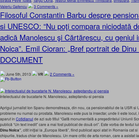
Strada Petre Tutea
,
Targu Ocna
,
Teatrul MIhai Eminescu Timisoara
,
timisoara
,
Tis
Valeriu Gafencu
3 Comments »
Filosoful Constantin Barbu despre pension
si UNESCO: “Nu poţi compara niciodată doi
adică Manolescu şi Cărtărescu, cu geniul ind
Noica”. Emil Cioran: „Bref portrait de Dinu
DOCUMENT
June 5th, 2013
VR
2 Comments »
Intelectualul de bucatarie N. Manolescu, asteptandu-si pensia
Aprigul jurnalist Ion Spanu demonstreaza, din nou, ca pensionabilul de la USR 
probleme nu numai cu prostata. Manolescu este pus la insectar, unde ii este locul, i
aparut in
Cotidianul
de azi sub titlul “Gafă monumentală a preşedintelui Uniunii Scr
publică “Un text inedit” care a mai fost publicat de două ori”. Este vorba de textul l
Dinu Noïca”
, citit iniţial la „Europa liberă”, fiind publicat apoi atat in Romania cat si i
chipurile, tradus chiar de Manolescu. Un mare critic de arta roman, care a asistat l