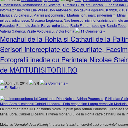
Dimensiunea Românească a Existenţei
,
Dimitrie Gusti
,
emil cioran
,
Fundatia Ion G
informator
,
Institutul Elie Wiesel
,
Ion Antonescu
,
ion gavrila ogoranu
,
K 9320
,
klaus
Mariuca Vulcanescu
,
Martirii anticomunisti
,
Marturisitorii
,
marxism-leninism
,
Mihail
mircea vulcanescu
,
Miscarea Legionara
,
Nae Ionescu
,
nichifor crainic
,
parintele a
Papacioc
,
Parintele Justin Parvu
,
petre tutea
,
Radu Florian
,
radu gyr
,
Sandu Tudor
,
Valeriu Gafencu
,
Vasile Voiculescu
,
Victor Ponta
11 Comments »
Monahul de la Rohia si Catharii de la Palti
Scrisori interceptate de Securitate, Facsimi
Fotografii inedite cu Parintele Nicolae Stei
de MARTURISITORII.RO
April 5th, 2014
VR
2 Comments »
La inmormantarea lui Constantin Noica. In prim plan Adrian Paunescu, Nicolae Ste
Mihai Sora. Gabriel Liiceanu. Privirea monahului de la Rohia catre catharul de la Pa
Motto:
In “Jurnalul de la Păltiniş” nu s-a scris „nici un cuvânt, nici un cuvinţel, desp