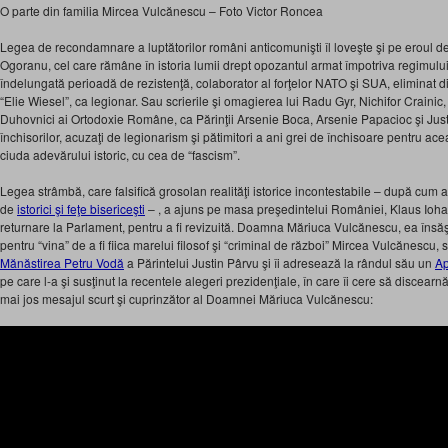
O parte din familia Mircea Vulcănescu – Foto Victor Roncea
Legea de recondamnare a luptătorilor români anticomunişti îl loveşte şi pe eroul d
Ogoranu, cel care rămâne în istoria lumii drept opozantul armat împotriva regimulu
îndelungată perioadă de rezistenţă, colaborator al forţelor NATO şi SUA, eliminat din
“Elie Wiesel”, ca legionar. Sau scrierile şi omagierea lui Radu Gyr, Nichifor Crainic
Duhovnici ai Ortodoxie Române, ca Părinţii Arsenie Boca, Arsenie Papacioc şi Justin
închisorilor, acuzaţi de legionarism şi pătimitori a ani grei de închisoare pentru ace
ciuda adevărului istoric, cu cea de “fascism”.
Legea strâmbă, care falsifică grosolan realităţi istorice incontestabile – după cum 
de
istorici şi feţe bisericeşti
– , a ajuns pe masa preşedintelui României, Klaus Ioh
returnare la Parlament, pentru a fi revizuită. Doamna Măriuca Vulcănescu, ea însăşi
pentru “vina” de a fi fiica marelui filosof şi “criminal de război” Mircea Vulcănescu, 
Mănăstirea Petru Vodă
a Părintelui Justin Pârvu şi îi adresează la rândul său un
Ap
pe care l-a şi susţinut la recentele alegeri prezidenţiale, în care îi cere să disce
mai jos mesajul scurt şi cuprinzător al Doamnei Măriuca Vulcănescu: