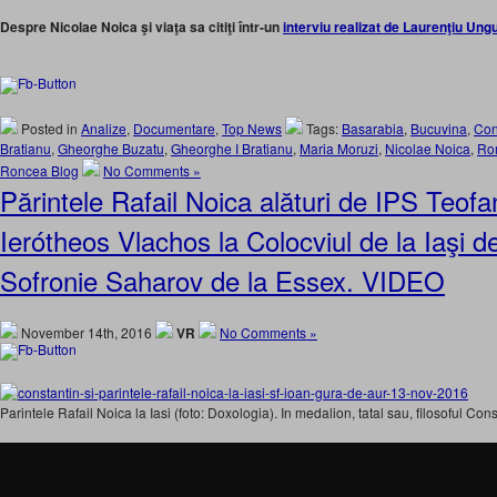
Despre Nicolae Noica şi viaţa sa citiţi într-un
interviu realizat de Laurenţiu Un
Posted in
Analize
,
Documentare
,
Top News
Tags:
Basarabia
,
Bucuvina
,
Con
Bratianu
,
Gheorghe Buzatu
,
Gheorghe I Bratianu
,
Maria Moruzi
,
Nicolae Noica
,
Ro
Roncea Blog
No Comments »
Părintele Rafail Noica alături de IPS Teofa
Ierótheos Vlachos la Colocviul de la Iaşi de
Sofronie Saharov de la Essex. VIDEO
November 14th, 2016
VR
No Comments »
Parintele Rafail Noica la Iasi (foto: Doxologia). In medalion, tatal sau, filosoful Con