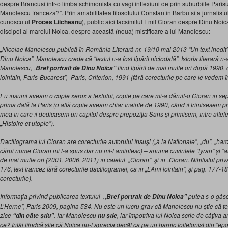
despre Brancusi intr-o limba schimonista cu vagi inflexiuni de prin suburbiile Parisul
Manolescu franceza?”. Prin amabilitatea filosofului Constantin Barbu si a jurnalistu
cunoscutul
Proces Liicheanu
), public aici facsimilul Emil Cioran despre Dinu Noic
discipol al marelui Noica, despre această (noua) mistificare a lui Manolescu:
„Nicolae Manolescu publică în România Literară nr. 19/10 mai 2013 “Un text inedit”, 
Dinu Noica”. Manolescu crede că “textul n-a fost tipărit niciodată”. Istoria literară n-a
Manolescu, „
fiind tipărit de mai multe ori după 1990,
Bref portrait de Dinu Noïca”
lointain, Paris-Bucarest”, Paris, Criterion, 1991 (fără corecturile pe care le vedem în
Eu însumi aveam o copie xerox a textului, copie pe care mi-a dăruit-o Cioran în se
prima dată la Paris (o altă copie aveam chiar înainte de 1990, când îi trimisesem pri
mea în care îi dedicasem un capitol despre prepoziţia Sans şi primisem, între altele
„Histoire et utopie”).
Dactilograma lui Cioran are corecturile autorului însuşi („à la Nationale”, „du”, „har
cărui nume Cioran mi l-a spus dar nu mi-l amintesc) – anume cuvintele “tyran” şi “au
de mai multe ori (2001, 2006, 2011) în caietul „Cioran” şi în „Cioran. Nihilistul priv
176, text francez fără corecturile dactilogramei, ca în „L’Ami lointain”, şi pag. 177-1
corecturile).
Informaţia privind publicarea textului
putea s-o găse
„Bref portrait de Dinu Noica”
L’Herne”, Paris 2009, pagina 534. Nu este un lucru grav că Manolescu nu ştie că tex
zice
. Iar Manolescu
, iar împotriva lui Noica scrie de câţiva a
“din câte ştiu”
nu ştie
ce? Întâi fiindcă ştie că Noica nu-l aprecia decât ca pe un harnic foiletonist din “ep