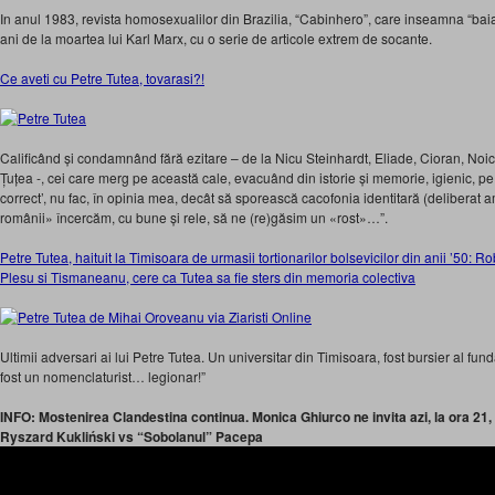
In anul 1983, revista homosexualilor din Brazilia, “Cabinhero”, care inseamna “b
ani de la moartea lui Karl Marx, cu o serie de articole extrem de socante.
Ce aveti cu Petre Tutea, tovarasi?!
Calificând și condamnând fără ezitare – de la Nicu Steinhardt, Eliade, Cioran, Noi
Țuțea -, cei care merg pe această cale, evacuând din istorie și memorie, igienic, pe to
correct’, nu fac, în opinia mea, decât să sporească cacofonia identitară (deliberat a
românii» încercăm, cu bune și rele, să ne (re)găsim un «rost»…”.
Petre Tutea, haituit la Timisoara de urmasii tortionarilor bolsevicilor din anii ’50: 
Plesu si Tismaneanu, cere ca Tutea sa fie sters din memoria colectiva
Ultimii adversari ai lui Petre Tutea. Un universitar din Timisoara, fost bursier al fund
fost un nomenclaturist… legionar!”
INFO: Mostenirea Clandestina continua. Monica Ghiurco ne invita azi, la ora 21,
Ryszard Kukliński vs “Sobolanul” Pacepa