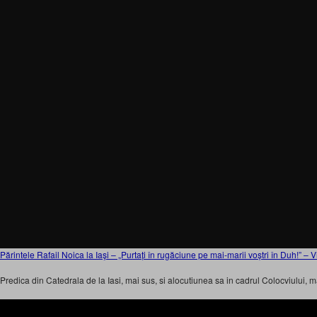
Părintele Rafail Noica la Iaşi – „Purtați în rugăciune pe mai-marii voștri în Duh!” –
Predica din Catedrala de la Iasi, mai sus, si alocutiunea sa in cadrul Colocviului, ma