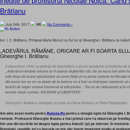
inedite de profesorul Nicolae Noica: Când 
Brătianu
July 24th, 2017
VR
No Comments »
Ion. I. C. Brătianu, Prinţesa Maria Moruzi cu fiul lor şi Gheorghe I. Brătianu la maturi
„ADEVĂRUL RĂMÂNE, ORICARE AR FI SOARTA SLUJI
Gheorghe I. Brătianu
6 decembrie 1944, la şedinţa de deschidere a anului academic la Institutul de Is
„Adevărul rămâne oricare ar fi soarta slujitorilor săi. De un lucru mă simt îns
atât timp cât acest așezământ va avea ființă și va purta numele lui Nicolae I
din acest loc nu se va abate de la lozinca ce a fost un îndreptar statornic al vi
licăriri de fulger ceasul întunecat al sfârșitului… Tot ce ne călăuzeşte şi în v
aceste două cuvinte: NAŢIUNE şi LIBERTATE.”
Gheorghe I Bratianu (dreapta) cu sotia sa Elena Bratianu si Petre Papacostea
Am ales acest motto pentru
Roncea.Ro
pentru a omagia lupta lui Gheorghe I. Br
române. Profesorul Gheorghe Buzatu a fost primul care l-a observat pe frontispi
într-una din lucrările lui despre lupta pentru Adevăr (şi) pe internet. În memoria c
României, republic azi cu bucurie un mic dar foarte important studiu al profesor