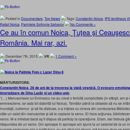
Posted in
Documentare
,
Top News
Tags:
Constantin Noica
,
IPS Ierótheos V
Rafail Noica
,
Parintele Sofronie Saharov
No Comments »
Ce au în comun Noica, Ţuţea şi Ceauşescu
România. Mai rar, azi.
December 7th, 2015
VR
1 Comment »
MĂRTURISITORII:
Constantin Noica, 28 de ani de la trecerea la viaţă veşnică. O evocare emoţiona
imortalizare de Dinu Lazăr şi un video unic
“(…) Manuscrisele lui Eminescu ne-au creat o fericită complicitate (în sfârşit, am 
eminesciene, iar asta tot datorită lui Noica). Temător până la obsesie să nu se întâm
inundaţii, cutremur  şi să fie distruse, s-a înţeles cu cineva din conducerea Bibliot
câte un caiet din manuscrise şi să le copieze la xerox. El risca acţiunea, bibliotecaru
xerox. M-a întrebat dacă aş fi dispus să particip la operaţiune. Eram, dar trebuia g
răspundea de un xerox. Din aproape în aproape am ajuns la un salariat de la un inst
numele persoanei nici a institutului, nu am ştiut nici atunci, mă bazam doar pe serio