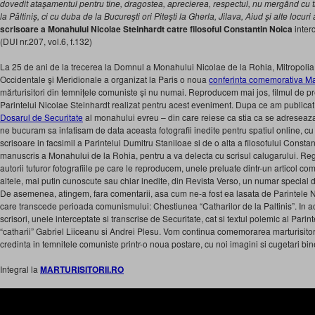
dovedit ataşamentul pentru tine, dragostea, aprecierea, respectul, nu mergând cu t
la Păltiniş, ci cu duba de la Bucureşti ori Piteşti la Gherla, Jilava, Aiud şi alte locu
scrisoare a Monahului Nicolae Steinhardt
catre filosoful Constantin Noica
interc
(DUI nr.207, vol.6, f.132)
La 25 de ani de la trecerea la Domnul a Monahului Nicolae de la Rohia, Mitropol
Occidentale şi Meridionale a organizat la Paris o noua
conferinta comemorativa Ma
mărturisitori din temnițele comuniste și nu numai. Reproducem mai jos, filmul de pr
Parintelui Nicolae Steinhardt realizat pentru acest eveniment. Dupa ce am publica
Dosarul de Securitate
al monahului evreu – din care reiese ca stia ca se adreseaza 
ne bucuram sa infatisam de data aceasta fotografii inedite pentru spatiul online, cu 
scrisoare in facsimil a Parintelui Dumitru Staniloae si de o alta a filosofului Constant
manuscris a Monahului de la Rohia, pentru a va delecta cu scrisul calugarului. R
autorii tuturor fotografiile pe care le reproducem, unele preluate dintr-un articol co
altele, mai putin cunoscute sau chiar inedite, din Revista Verso, un numar special
De asemenea, atingem, fara comentarii, asa cum ne-a fost ea lasata de Parintele 
care transcede perioada comunismului: Chestiunea “Catharilor de la Paltinis”. In a
scrisori, unele interceptate si transcrise de Securitate, cat si textul polemic al Parin
“catharii” Gabriel Liiceanu si Andrei Plesu. Vom continua comemorarea marturisitor
credinta in temnitele comuniste printr-o noua postare, cu noi imagini si cugetari bi
Integral la
MARTURISITORII.RO