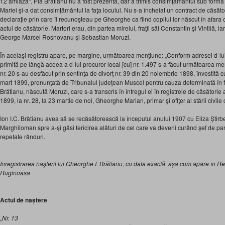
12 amiază“. Pia Brătianu nu a fost prezentă, dar a trimis consimţământul sub forma
Mariei şi-a dat consimţământul la faţa locului. Nu s-a încheiat un contract de căsător
declaraţie prin care îl recunoşteau pe Gheorghe ca fiind copilul lor născut în afara 
actul de căsătorie. Martori erau, din partea mirelui, fraţii săi Constantin şi Vintilă, i
George Marcel Rosnovanu şi Sebastian Moruzi.
În acelaşi registru apare, pe margine, următoarea menţiune: „Conform adresei d-lu
primită pe lângă aceea a d-lui procuror local [cu] nr. 1.497 s-a făcut următoarea men
nr. 20 s-au desfăcut prin sentinţa de divorţ nr. 39 din 20 noiembrie 1898, învestită cu
mart 1899, pronunţată de Tribunalul judeţean Muscel pentru cauza determinată în f
Brătianu, născută Moruzi, care s-a transcris în întregul ei în registrele de căsător
1899, la nr. 28, la 23 martie de noi, Gheorghe Marian, primar şi ofiţer al stării civ
Ion I.C. Brătianu avea să se recăsătorească la începutul anului 1907 cu Eliza Știrb
Marghiloman spre a-și găsi fericirea alături de cel care va deveni curând șef de part
repetate rânduri.
Înregistrarea naşterii lui Gheorghe I. Brătianu, cu data exactă, aşa cum apare în Reg
Ruginoasa
Actul de naștere
„Nr. 13