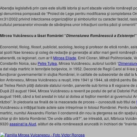
Aberaţia legislativă prin care este siluită istoria şi sunt atacate valorile româneşti 
şi denumirea pompoasă de “Proiect de Lege pentru modificarea şi completarea Or
nr.31/2002 privind interzicerea organizaţiilor şi simbolurilor cu caracter fascist, ras
cultului persoanelor vinovate de săvârşirea unor infracţiuni contra păcii şi omenirii”
Mircea Vulcănescu a lăsat României “
Dimensiunea Românească a Existenţei”
Economist, filolog, filosof, publicist, sociolog, teolog și profesor de etică român, asi
al şcolii Nae Ionescu şi coleg de redacţie şi generaţie al altor mari genii româneş
aberantă, ca legionari, cum ar fi
Mircea Eliade
, Emil Cioran, Mihail Polihroniade, 
Constantin Noica, sau
Petre Ţuţea
, Mircea Vulcănescu, autorul lucrării
“
Dimensiun
a dat viaţa martiric în temniţele bolşevice, în 1952. Decorat de Regii Carol al II-lea 
funcţionar guvernamental în slujba României, în calitate de subsecretar de stat la 
Ion Antonescu, Mircea Vulcănescu a reușit, între 1941 și 1944, să obțină pentru B
al Treilea Reich plăţi datorate statului român, parvenite sub forma a 8 vagoane de 
După 23 august 1944, Mircea Vulcănescu a revenit pe postul de șef al Datoriei Pu
august 1946, când a fost arestat în lotul al doilea al foștilor membri ai guvernului 
război”. În pledoaria sa finală de la mascarada de proces – cunoscută sub titlul de
Vulcănescu a înfăţişat toate actele sale întreprinse în folosul României. Pentru toat
martiric, numitul Alexandru Florian îl condamnă din nou la ştergerea sa din spaţiul 
chiar şi din Istoria României.”De unde atâta ură?”, se întreabă, azi, Măriuca Vulcăne
9320
asasinat la Aiud
, alături de elita românească aruncată în închisori de “înaintaş