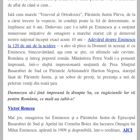
de aflat de când si cum…
Iată cum marele “Voievod al Ortodoxiei”, Părintele Justin Pârvu, de la
a cărui trecere la veşnicie, în condiţii poate la fel de determinate, se
împlinesc azi 6 ani, Duhovnic care l-a iubit pe Eminescu şi a susţinut
numeroase iniţiative de omagiere a marelui ziarist cât şi demersul
nostru naţional început exact acum 10 ani –
Adevărul despre Eminescu
la 120 de ani de la ucidere
– a ales să plece la Domnul în aceeaşi zi cu
Eminescu, binecuvântând, aşa cum se ştie, cu ultimele sale cuvinte,
România şi întreg poporul român. Mănăstirea Petru Vodă i-a pomenit
împreună, într-o slujbă impresionantă susţinută de Prea Sfinţitul
Basarabiei de Sud cu Părintele Arhimandrit Hariton Negrea, stareţul
lăsat de Părintele Justin, şi un sobor de preoţi, în prezenţa a mii de
pelerini veniţi din toată ţara.
Dumnezeu să-i ţină împreună la dreapta Sa, cu rugăciunile lor vii
pentru România, ce mult au iubit-o!
Victor Roncea
Mai jos, omagierea lui Eminescu şi a Părintelui Justin de Episcopul
Basarabiei de Sud şi Apelul lui Corneliu Botez din lucrarea Omagiu lui
AICI
Mihai Eminescu, apărută în 1909 şi disponibilă, într-o reeditare,
.