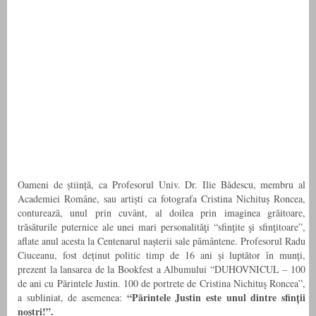
Oameni de știință, ca Profesorul Univ. Dr. Ilie Bădescu, membru al
Academiei Române, sau artiști ca fotografa Cristina Nichituș Roncea,
conturează, unul prin cuvânt, al doilea prin imaginea grăitoare,
trăsăturile puternice ale unei mari
personalităţi “sfinţite şi sfinţitoare”,
aflate anul acesta la Centenarul nașterii sale pământene. Profesorul Radu
Ciuceanu, fost deținut politic timp de 16 ani și luptător în munți,
prezent la lansarea de la Bookfest a Albumului “DUHOVNICUL –
100
de ani cu Părintele Justin. 100 de portrete de Cristina Nichituş Roncea”
,
“Părintele Justin este unul dintre sfinții
a subliniat, de asemenea:
noștri!”.