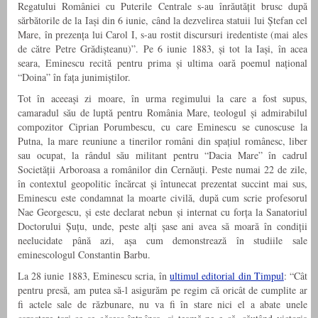
Regatului României cu Puterile Centrale s-au înrăutățit brusc după
sărbătorile de la Iași din 6 iunie, când la dezvelirea statuii lui Ștefan cel
Mare, în prezența lui Carol I, s-au rostit discursuri iredentiste (mai ales
de către Petre Grădișteanu)”. Pe 6 iunie 1883, și tot la Iași, în acea
seara, Eminescu recită pentru prima și ultima oară poemul național
“Doina” în fața junimiștilor.
Tot în aceeași zi moare, în urma regimului la care a fost supus,
camaradul său de luptă pentru România Mare, teologul și admirabilul
compozitor Ciprian Porumbescu, cu care Eminescu se cunoscuse la
Putna, la mare reuniune a tinerilor români din spațiul românesc, liber
sau ocupat, la rândul său militant pentru “Dacia Mare” în cadrul
Societății Arboroasa a românilor din Cernăuți. Peste numai 22 de zile,
în contextul geopolitic încărcat și întunecat prezentat succint mai sus,
Eminescu este condamnat la moarte civilă, după cum scrie profesorul
Nae Georgescu, și este declarat nebun și internat cu forța la Sanatoriul
Doctorului Șuțu, unde, peste alți șase ani avea să moară în condiții
neelucidate până azi, așa cum demonstrează în studiile sale
eminescologul Constantin Barbu.
La 28 iunie 1883, Eminescu scria, în
ultimul editorial din Timpul
: “Cât
pentru presă, am putea să-l asigurăm pe regim că oricât de cumplite ar
fi actele sale de răzbunare, nu va fi în stare nici el a abate unele