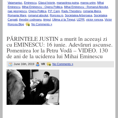
Vatamaniuc
,
Eminescu
,
Glasul Istorie
,
manastirea putna
,
marea unire
,
Mihai
Eminescu
,
Mihai Eminescu - Opera Politica
,
Mihai Eminescu - Romanul Absolut
,
nae georgescu
,
Opera Politica
,
P.P. Carp
,
Radu Theodoru
,
romania libera
,
Romania Mare
,
romanul absolut
,
Roncea.ro
,
Societatea Arboroasa
,
Societatea
Carpatii
,
theodor codreanu
,
timpul
,
Ultima zi la Timpul
,
UZPR
,
victor roncea
,
Victor
Roncea Blog
No Comments »
PĂRINTELE JUSTIN a murit în aceeaşi zi
cu EMINESCU: 16 iunie. Adevăruri ascunse.
Pomenirea lor la Petru Vodă – VIDEO. 130
de ani de la uciderea lui Mihai Eminescu
June 16th, 2019
VR
No Comments »