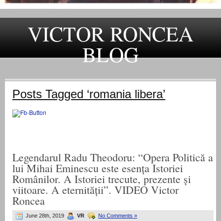
VICTOR RONCEA
BLOG
„ADEVARUL RAMANE, ORICARE AR FI SOARTA SLUJITORILOR SAI" – GH. I. B.
Posts Tagged ‘romania libera’
Legendarul Radu Theodoru: “Opera Politică a
lui Mihai Eminescu este esența Istoriei
Românilor. A Istoriei trecute, prezente și
viitoare. A eternității”. VIDEO Victor
Roncea
June 28th, 2019
VR
No Comments »