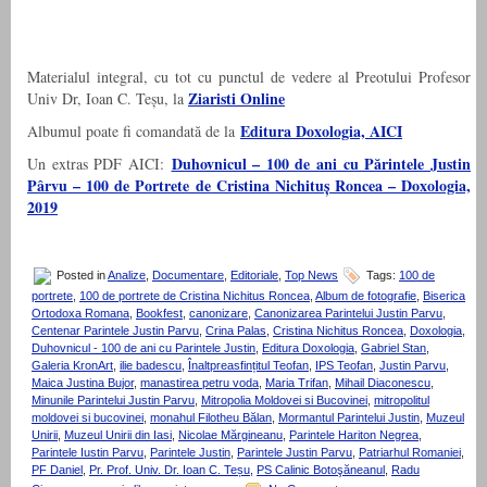
Materialul integral, cu tot cu punctul de vedere al Preotului Profesor
Ziaristi Online
Univ Dr, Ioan C. Teșu, la
Editura Doxologia, AICI
Albumul poate fi comandată de la
Duhovnicul – 100 de ani cu Părintele Justin
Un extras PDF AICI:
Pârvu – 100 de Portrete de Cristina Nichituș Roncea – Doxologia,
2019
Posted in
Analize
,
Documentare
,
Editoriale
,
Top News
Tags:
100 de
portrete
,
100 de portrete de Cristina Nichitus Roncea
,
Album de fotografie
,
Biserica
Ortodoxa Romana
,
Bookfest
,
canonizare
,
Canonizarea Parintelui Justin Parvu
,
Centenar Parintele Justin Parvu
,
Crina Palas
,
Cristina Nichitus Roncea
,
Doxologia
,
Duhovnicul - 100 de ani cu Parintele Justin
,
Editura Doxologia
,
Gabriel Stan
,
Galeria KronArt
,
ilie badescu
,
Înaltpreasfințitul Teofan
,
IPS Teofan
,
Justin Parvu
,
Maica Justina Bujor
,
manastirea petru voda
,
Maria Trifan
,
Mihail Diaconescu
,
Minunile Parintelui Justin Parvu
,
Mitropolia Moldovei si Bucovinei
,
mitropolitul
moldovei si bucovinei
,
monahul Filotheu Bălan
,
Mormantul Parintelui Justin
,
Muzeul
Unirii
,
Muzeul Unirii din Iasi
,
Nicolae Mărgineanu
,
Parintele Hariton Negrea
,
Parintele Iustin Parvu
,
Parintele Justin
,
Parintele Justin Parvu
,
Patriarhul Romaniei
,
PF Daniel
,
Pr. Prof. Univ. Dr. Ioan C. Teșu
,
PS Calinic Botoşăneanul
,
Radu