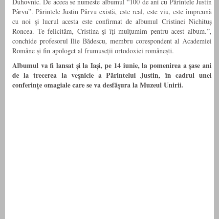
Duhovnic. De aceea se numeste albumul “100 de ani cu Părintele Justin
Pârvu”. Părintele Justin Pârvu există, este real, este viu, este împreună
cu noi şi lucrul acesta este confirmat de albumul Cristinei Nichituş
Roncea. Te felicităm, Cristina şi îţi mulţumim pentru acest album.”,
conchide profesorul Ilie Bădescu, membru corespondent al Academiei
Române și fin apologet al frumuseții ortodoxiei românești.
Albumul va fi lansat și la Iași, pe 14 iunie, la pomenirea a șase ani
de la trecerea la veșnicie a Părintelui Justin, în cadrul unei
conferințe omagiale care se va desfășura la Muzeul Unirii.