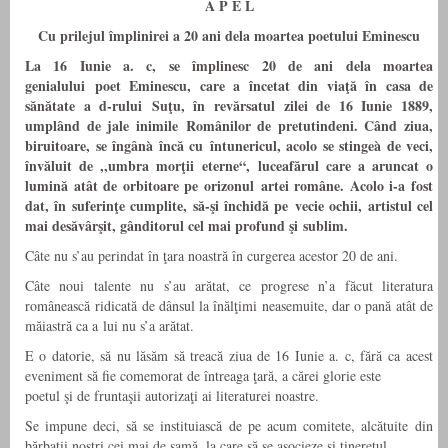
A P E L
Cu prilejul împlinirei a 20 ani dela moartea poetului Eminescu
La 16 Iunie a. c, se împlinesc 20 de ani dela moartea
genialului poet Eminescu, care a încetat din viaţă în casa de
sănătate a d-rului
Suţu, în revărsatul zilei de 16 Iunie 1889,
umplând de jale inimile Românilor de pretutindeni. Când ziua,
biruitoare, se îngânà încă cu
întunericul, acolo se stingeà de veci,
învăluit de ,,umbra morţii eterne“, luceafărul care a aruncat o
lumină atât de orbitoare pe orizonul
artei române. Acolo i-a fost
dat, în suferinţe cumplite, să-şi închidă pe vecie ochii, artistul cel
mai desăvârşit, gânditorul cel mai profund şi sublim.
Câte nu s’au perindat în ţara noastră în curgerea acestor 20 de ani.
Câte noui talente nu s’au arătat, ce progrese n’a făcut literatura
românească ridicată de dânsul la înălţimi neasemuite, dar o pană atât de
măiastră ca a lui nu s’a arătat.
E o datorie, să nu lăsăm să treacă ziua de 16 Iunie a. c, fără ca acest
eveniment să fie comemorat de întreaga ţară, a cărei glorie este
poetul şi de fruntaşii autorizaţi ai literaturei noastre.
Se impune deci, să se instituiască de pe acum comitete, alcătuite din
bărbaţii noştri cei mai de samă, la care să se asocieze şi tineretul