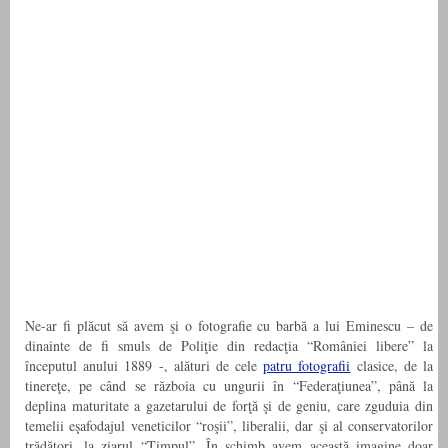
Ne-ar fi plăcut să avem şi o fotografie cu barbă a lui Eminescu – de
dinainte de fi smuls de Poliţie din redacţia “României libere” la
începutul anului 1889 -, alături de cele
patru fotografii
clasice, de la
tinereţe, pe când se războia cu ungurii în “Federaţiunea”, până la
deplina maturitate a gazetarului de forţă şi de geniu, care zguduia din
temelii eşafodajul veneticilor “roşii”, liberalii, dar şi al conservatorilor
trădători, la ziarul “Timpul”. În schimb avem această imagine doar