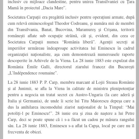
inclusiv cu mijloace clandestine, pentru unirea Transilvaniei cu Țara
Mamă în proiectul „Dacia Mare”.
Societatea Carpații era pregătită inclusiv pentru operațiuni armate, după
cum relevă eminescologul Theodor Codreanu, și număra mii de membri
din Transilvania, Banat, Bucovina, Maramureș și Crișana, teritorii
românești aflate sub ocupație străină, cât și, evident, din ceea ce
Societatea Carpații numea “România liberă”. Agenții secreți ai
imperiilor urmăreau îndeaproape activitatea lui Eminescu în cadrul
organizației naționaliste, așa cum demonstrează numeroasele raporte
descoperite în Arhivele de la Viena. La 28 iunie 1883 este expulzat din
România Émile Galli, directorul ziarului francez din București
„L’Indépendence roumaine”.
La 28 iunie 1883 P. P. Carp, membru marcant al Lojii Steaua Românie
și al Junimii, se afla la Viena în calitate de ministru plenipotențiar
pentru a negocia un tratat secret cu Austro-Ungaria (la care aderă și
Italia și Germania), de unde îi scrie lui Titu Maiorescu depeșa care a
dus la anihilarea incomodului ziarist naționalist de la Timpul: “Mai
potoliți-l pe Eminescu!”. 28 iunie era și ziua de naștere a lui Petre
Carp, deci se poate spune că i s-a făcut un cadou pe măsura rangului
său. La 28 iunie 1883, Eminescu s-a aflat la Capșa, local pe care nu îl
frecventa de obicei.