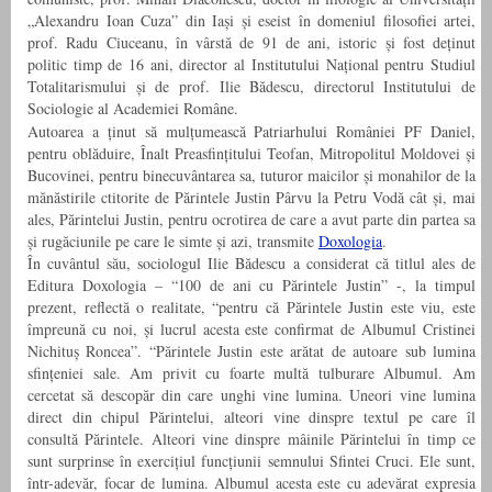
„Alexandru Ioan Cuza” din Iași și eseist în domeniul filosofiei artei,
prof. Radu Ciuceanu, în vârstă de 91 de ani, istoric și fost deținut
politic timp de 16 ani, director al Institutului Național pentru Studiul
Totalitarismului și de prof. Ilie Bădescu, directorul Institutului de
Sociologie al Academiei Române.
Autoarea a ținut să mulțumească Patriarhului României PF Daniel,
pentru oblăduire, Înalt Preasfințitului Teofan, Mitropolitul Moldovei și
Bucovinei, pentru binecuvântarea sa, tuturor maicilor și monahilor de la
mănăstirile ctitorite de Părintele Justin Pârvu la Petru Vodă cât și, mai
ales, Părintelui Justin, pentru ocrotirea de care a avut parte din partea sa
și rugăciunile pe care le simte și azi, transmite
Doxologia
.
În cuvântul său, sociologul Ilie Bădescu a considerat că titlul ales de
Editura Doxologia – “100 de ani cu Părintele Justin” -, la timpul
prezent, reflectă o realitate, “pentru că Părintele Justin este viu, este
împreună cu noi, și lucrul acesta este confirmat de Albumul Cristinei
Nichituș Roncea”. “Părintele Justin este arătat de autoare sub lumina
sfințeniei sale. Am privit cu foarte multă tulburare Albumul. Am
cercetat să descopăr din care unghi vine lumina. Uneori vine lumina
direct din chipul Părintelui, alteori vine dinspre textul pe care îl
consultă Părintele. Alteori vine dinspre mâinile Părintelui în timp ce
sunt surprinse în exercițiul funcțiunii semnului Sfintei Cruci. Ele sunt,
într-adevăr, focar de lumina. Albumul acesta este cu adevărat expresia