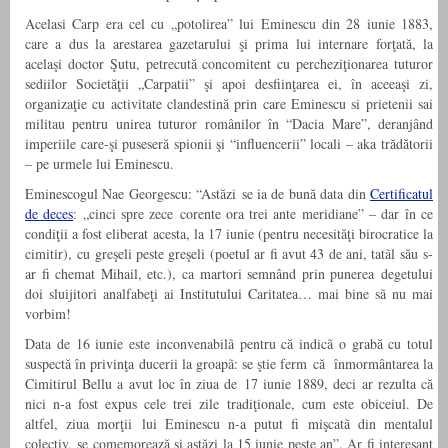
Acelasi Carp era cel cu „potolirea” lui Eminescu din 28 iunie 1883,
care a dus la arestarea gazetarului şi prima lui internare forţată, la
acelaşi doctor Şutu, petrecută concomitent cu percheziţionarea tuturor
sediilor Societăţii „Carpatii” şi apoi desfiinţarea ei, în aceeaşi zi,
organizaţie cu activitate clandestină prin care Eminescu si prietenii sai
militau pentru unirea tuturor românilor în “Dacia Mare”, deranjând
imperiile care-şi puseseră spionii şi “influencerii” locali – aka trădătorii
– pe urmele lui Eminescu.
Eminescogul Nae Georgescu: “Astăzi se ia de bună data din
Certificatul
de deces
: „cinci spre zece corente ora trei ante meridiane” – dar în ce
condiţii a fost eliberat acesta, la 17 iunie (pentru necesităţi birocratice la
cimitir), cu greşeli peste greşeli (poetul ar fi avut 43 de ani, tatãl său s-
ar fi chemat Mihail, etc.), ca martori semnând prin punerea degetului
doi sluijitori analfabeţi ai Institutului Caritatea… mai bine sã nu mai
vorbim!
Data de 16 iunie este inconvenabilã pentru că indicã o grabă cu totul
suspectă în privinţa ducerii la groapã: se ştie ferm că înmormântarea la
Cimitirul Bellu a avut loc în ziua de 17 iunie 1889, deci ar rezulta că
nici n-a fost expus cele trei zile tradiţionale, cum este obiceiul. De
altfel, ziua morţii lui Eminescu n-a putut fi mişcatã din mentalul
colectiv, se comemorează şi astăzi la 15 iunie peste an”. Ar fi interesant