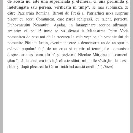
de acesta nu este una superficială şi efemeră, ci una profundă și
îndelungată sau perenă, verificată în timp”,
se mai subliniază de
către Patriarhia Română. Biroul de Presă al Patriarhiei ne-a surprins
plăcut cu acest Comunicat, care parcă schițează, cu talent, portretul
Duhovnicului Neamului. Așadar, în întâmpinare acestor afirmații,
amintim că pe 15 iunie se va săvârși la Mănăstirea Petru Vodă
pomenirea de șase ani de la trecerea la cele veșnice ale vrednicului de
pomenire Părinte Justin, eveniment care a demonstrat an de an sporita
evlavie populară față de un erou și martir al temnițelor comuniste
despre care, așa cum afirmă și regizorul Nicolae Mărgineanu, oamenii
știau încă de când era în viață că este sfânt, minunile săvârșite de acesta
chiar și după plecarea la Ceruri întărind acestă credință (
Video
).