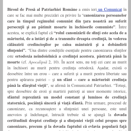
Biroul de Presă al Patriarhiei Române
a emis ieri
un Comunicat
în
canonizarea persoanelor
care se fac mai multe precizări cu privire la “
care în timpul regimului comunist din țara noastră au suferit
persecuții și au pătimit moarte în închisorile comuniste”
. Între
“rolul canonizării de sfinți este acela de a
acestea, se explică faptul că
mărturisi, de a întări și de a transmite dreapta credință, în vederea
călăuzirii credincioșilor pe calea mântuirii și a dobândirii
sfințeniei”.
“Una dintre condițiile esențiale pentru canonizarea sfinților
ortodoxia neîndoielnică a credinței acestora
păstrată până la
este
,
moarte
(cf.
Apocalipsă
2, 10). În acest sens, nu toți cei care au murit
în închisori au murit pentru credința ortodoxă. Așadar, există o
deosebire între un erou – care a suferit şi a murit pentru libertate sau
un sfânt – care a mărturisit credinţa
pentru apărarea patriei – şi
până la sfârşitul vieţii
“, se afirmă în Comunicatul Patriarhiei. “Totuși,
spre deosebire de eroii şi martirii patrioţi ai unor momente istorice,
sfântul reprezintă un model constant și luminos de credință
statornică, pocăinţă sinceră şi viaţă sfântă.
Prin urmare, procesul de
canonizare, ca recunoaştere a sfinţeniei unei persoane, este unul
dovada
anevoios și îndelungat, întrucât trebuie să se ajungă la
certitudinii dreptei credințe și a sfințeniei vieții celui propus spre
canonizare, precum și la dovada faptului că evlavia populară față