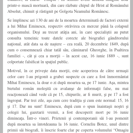
printr-o mască mortuară, din care răzbate chipul de Hrist al Românului
Absolut, chinuit şi răstignit pe Golgota Neamului Românesc.
Se împlinesc azi 130 de ani de la moartea determinată de factori externi
a lui Mihai Eminescu, respectiv otrăvirea cu mercur până la colapsul
organismului. Deşi au trecut atâţia ani, în care specialiştii au putut
consulta temeinic toate datele corecte ale biografiei gânditorului
naţional, atât data sa de naştere – cea reală, 20 decembrie 1849, după
cum o consemnează chiar tatăl său, căminarul Gheorghe, în Psaltirea
familiei -, cât şi cea a morţii – în acest caz, 16 iunie 1889 -, sunt
colportate falsificat în spaţiul public.
Motivul, în ce priveşte data morţii, este acoperirea de către urmaşii
celor care l-au prigonit a grabei suspecte cu care a fost înmormântat
Mihai Eminescu, la doar o zi după moartea sa, pe 17 iunie. Aşa, mintea
bietului român moleşită cu avalanşe de informaţii false, nu mai
reacţionează când vede că pe 15, chipurile, ar fi murit, şi pe 17 a fost
îngropat. Par trei zile, aşa cum cere tradiţia şi cum este normal: 15, 16
şi 17. Dar nu sunt! Eminescu, după cum o spun înaintaşii noştri şi
colegii lui, gazetarii vremii, a fost descoperit mort pe 16 iunie
dimineaţa. Într-o vineri. Prietenii şi contemporanii săi l-au pomenit
după moartea sa întotdeauna la 16 iunie. Corneliu Botez, unul dintre
primii săi biografi, îi înscrie foarte clar pe coperta volumului “Omagiu