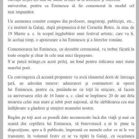
universitar, pentru ca Eminescu să fie comemorat în modul cel
mai impunător.
Un asemenea comitet compus din profesori, magistraţi, publicişti, etc.,
s’a instituit la Galaţi, după propunerea d-lui Corneliu Botez, în ziua de
19 Martie a. c. în scopul înjghebărei unui festival artistic, care va fi,
în acelaşi timp, o apoteozare a lui Eminescu şi a literelor române.
Comemorarea lui Eminescu, cu deosebit ceremonial, va trebui făcută în
toate oraşele şi chiar în cele mai mici târguşoare.
S’ar puteà strânge,cu acest prilej, un fond pentru ridicarea unei statui
marelui poet.
Cu convingerea că această propunere va aveà răsunetul dorit de întreaga
ţară, ne adresăm tuturor: admiratori şi continuitori ai operei
lui Eminescu, pentru ca, punându-ne cu toţii în mişcare, să facem
ca aniversarea zilei de 16 Iunie a. c. când se împlinesc 20 de ani dela
moartea celui mai mare şi iubit poet naţional, să fie sărbătoarea cea mai
înălţătoare a gândirei şi simţirei neamului nostru.
Rugăm pe toţi acei ce posedă date necunoscute încă din viaţă şi mai cu
seamă din copilăria lui Eminescu, să binevoiască a ni le pune la
dispoziţiune, spre a fi publicate, împreună cu numele celor ce ni le vor
transmite, în volumul festiv ce se va tipări la Galaţi, cu ocaziunea