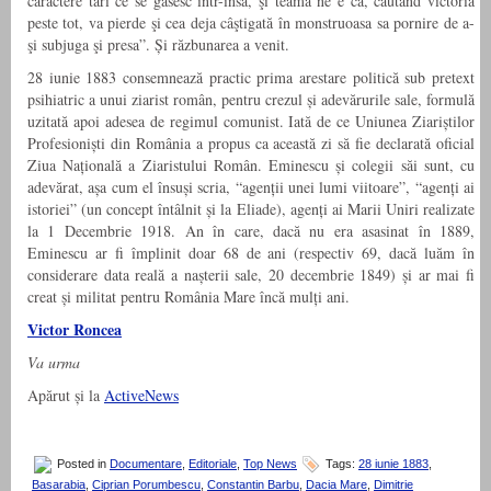
caractere tari ce se găsesc într-însa, şi teamă ne e că, căutând victoria
peste tot, va pierde şi cea deja câştigată în monstruoasa sa pornire de a-
şi subjuga şi presa”. Și răzbunarea a venit.
28 iunie 1883 consemnează practic prima arestare politică sub pretext
psihiatric a unui ziarist român, pentru crezul și adevărurile sale, formulă
uzitată apoi adesea de regimul comunist. Iată de ce Uniunea Ziariștilor
Profesioniști din România a propus ca această zi să fie declarată oficial
Ziua Națională a Ziaristului Român. Eminescu și colegii săi sunt, cu
adevărat, așa cum el însuși scria, “agenții unei lumi viitoare”, “agenți ai
istoriei” (un concept întâlnit și la Eliade), agenți ai Marii Uniri realizate
la 1 Decembrie 1918. An în care, dacă nu era asasinat în 1889,
Eminescu ar fi împlinit doar 68 de ani (respectiv 69, dacă luăm în
considerare data reală a nașterii sale, 20 decembrie 1849) și ar mai fi
creat și militat pentru România Mare încă mulți ani.
Victor Roncea
Va urma
Apărut și la
ActiveNews
Posted in
Documentare
,
Editoriale
,
Top News
Tags:
28 iunie 1883
,
Basarabia
,
Ciprian Porumbescu
,
Constantin Barbu
,
Dacia Mare
,
Dimitrie