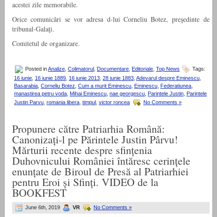
acestei zile memorabile.
Orice comunicări se vor adresa d-lui Corneliu Botez, preşedinte de
tribunal-Galaţi.
Comitetul de organizare.
Posted in
Analize
,
Colimatorul
,
Documentare
,
Editoriale
,
Top News
Tags:
16 iunie
,
16 iunie 1889
,
16 iunie 2013
,
28 iunie 1883
,
Adevarul despre Eminescu
,
Basarabia
,
Corneliu Botez
,
Cum a murit Eminescu
,
Eminescu
,
Federatiunea
,
manastirea petru voda
,
Mihai Eminescu
,
nae georgescu
,
Parintele Justin
,
Parintele
Justin Parvu
,
romania libera
,
timpul
,
victor roncea
No Comments »
Propunere către Patriarhia Română:
Canonizați-l pe Părintele Justin Pârvu!
Mărturii recente despre sfințenia
Duhovnicului României întăresc cerințele
enunțate de Biroul de Presă al Patriarhiei
pentru Eroi și Sfinți. VIDEO de la
BOOKFEST
June 6th, 2019
VR
No Comments »