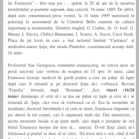
lui Eminescu” – foto mai jos – , apărut la 20 de ani de la moartea
jurnalistului şi poetului naţional, data corectă: 16 iunie 1889. De altfel,
după cum consemnează presa vremii, la 16 iunie 1909 merseseră în
pelerinaj la mormân­tul de la Cimitirul Bellu oamenii de cultură
importanţi ai mo­mentului: Dimitrie Anghel, G. Coşbuc, Şt. O. losif, G.
Murnu, I. Slavici, Chibici-Râmneanu, I. Scurtu, A. Stavri, Carol Stork.
Placa de pe locul în care a fost nefastul Institut “Caritatea” al
medicului-asasin Şuţu, din strada Plantelor, consemnează aceeaşi dată:
16 iunie.
Profesorul Nae Georgescu, renumitul eminescolog, ne relevă surse de
presă sincrone care vorbesc de noaptea de 15 spre 16 iunie, când
Eminescu trezeşte medicul de gardă pentru a cere un pahar de lapte
după care îl cheamă şi pe doctorul Şuţu să-i vorbească. Revista
vineri (16/28
“Familia” titrează, după “Românul”: „Ieri,
iunie)
dimineaţa, el ceru să i se dea un pahar cu lapte şi ceru să i se
trimeată dr. Şuţu, căci vrea să vorbească cu el. Era în momente de
luciditate; doctorul întrebându-l că cum se simte, Eminescu rãspunde că
are dureri în tot corpul, cari îi căşuneazã mult rău. Din nenorocire…
aceste momente lucide n-au ţinut mult, cãci dupã o jumătate de oră
bietul Eminescu începu din nou sã… aiureze. D-rul Şuţu căută sã-l
linişteascã şi poetul se duse să se culce. Nu trecu nici o orã, când d-rul