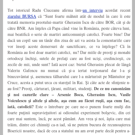
Tot istoricul Radu Ciuceanu afirma într-
un interviu
acordat recent
ziarului BURSA
că “Sunt foarte mâhnit atât de modul în care îi este
tratată memoria preotului-martir Gherasim Iscu de către BOR, cât şi de
către BNR. Am înţeles că Papa când vine în România, peste câteva luni,
mai beatifică o serie de martiri anticomunişti catolici. Foarte bine! Dar
dacă un copil sau un tânăr din ziua de azi va asista la comentariile care
vor însoţi aceste demersuri de sanctificare, ce va înţelege? Că în
România au fost doar martiri catolici, nu? Dar miile de preoţi şi monahi
ortodocşi închişi, sutele de prelaţi care au fost ucişi, credincioşii, cu
zecile de mii, unde sunt? Iată acest caz: bietul Gherasim plecat de lângă
Valeriu Gafencu nu numai că şi-a iertat torţionarul dar l-a şi
binecuvântat şi, asemenea tâlharului care l-a mărturisit pe Mântuitor pe
Cruce, acesta a putut urca cu stareţul în Rai. Şi câte acte de sfinţenie n-
De ce nu canonizăm
au fost? Preoţi, cărturari, ţărani, militari, studenţi.
şi noi cazurile clare – Arsenie Boca, Gherasim Iscu, Vasile
Voiculescu şi altele şi altele, aşa cum au făcut ruşii, aşa cum fac,
iată, catolicii?
Este o întrebare pe care ne-o punem foarte mulţi din
foarte puţinii supravieţuitori ai odiosului experiment bolşevic, din cei
care mai suntem, încă, pe acest pământ. Am vrea şi noi, ăştia care mai
trăim, dintre cei chinuiţi ca-n iad, să ne putem bucura de recunoaşterea
Bisericii noastre, dacă de cea a statului nu am avut parte decât pentru a-