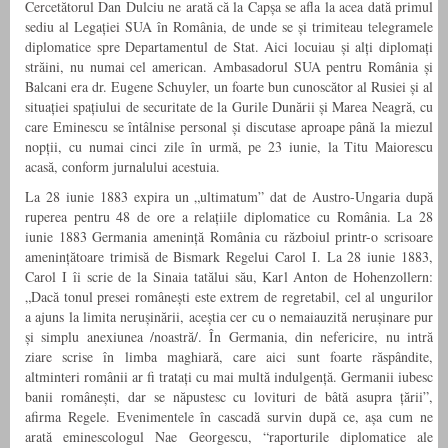
Cercetătorul Dan Dulciu ne arată că la Capșa se afla la acea dată primul
sediu al Legației SUA în România, de unde se și trimiteau telegramele
diplomatice spre Departamentul de Stat. Aici locuiau și alți diplomați
străini, nu numai cel american. Ambasadorul SUA pentru România și
Balcani era dr. Eugene Schuyler, un foarte bun cunoscător al Rusiei și al
situației spațiului de securitate de la Gurile Dunării și Marea Neagră, cu
care Eminescu se întâlnise personal și discutase aproape până la miezul
nopții, cu numai cinci zile în urmă, pe 23 iunie, la Titu Maiorescu
acasă, conform jurnalului acestuia.
La 28 iunie 1883 expira un „ultimatum” dat de Austro-Ungaria după
ruperea pentru 48 de ore a relațiile diplomatice cu România. La 28
iunie 1883 Germania amenință România cu războiul printr-o scrisoare
amenințătoare trimisă de Bismark Regelui Carol I. La 28 iunie 1883,
Carol I îi scrie de la Sinaia tatălui său, Karl Anton de Hohenzollern:
„Dacă tonul presei românești este extrem de regretabil, cel al ungurilor
a ajuns la limita nerușinării, aceștia cer cu o nemaiauzită nerușinare pur
și simplu anexiunea /noastră/. În Germania, din nefericire, nu intră
ziare scrise în limba maghiară, care aici sunt foarte răspândite,
altminteri românii ar fi tratați cu mai multă indulgență. Germanii iubesc
banii românești, dar se năpustesc cu lovituri de bâtă asupra țării”,
afirma Regele. Evenimentele în cascadă survin după ce, așa cum ne
arată eminescologul Nae Georgescu, “raporturile diplomatice ale