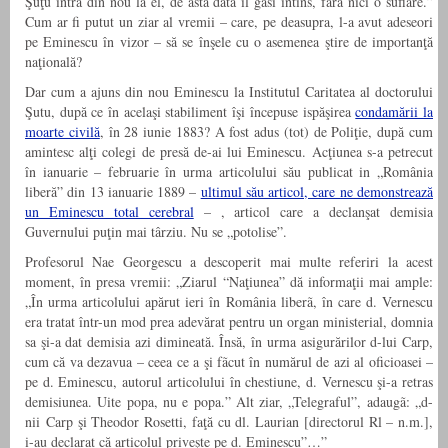
Şuţu intră din nou la el, de astã dată îl gãsi întins, fără nici o suflare.”
Cum ar fi putut un ziar al vremii – care, pe deasupra, l-a avut adeseori
pe Eminescu în vizor – să se înşele cu o asemenea ştire de importanţă
naţională?
Dar cum a ajuns din nou Eminescu la Institutul Caritatea al doctorului
Şutu, după ce în acelaşi stabiliment îşi începuse ispăşirea
condamării la
moarte civilă
, în 28 iunie 1883? A fost adus (tot) de Poliţie, după cum
amintesc alţi colegi de presă de-ai lui Eminescu. Acţiunea s-a petrecut
în ianuarie – februarie în urma articolului său publicat in „România
liberă” din 13 ianuarie 1889 –
ultimul său articol, care ne demonstrează
un Eminescu total cerebral
– , articol care a declanşat demisia
Guvernului puţin mai târziu. Nu se „potolise”.
Profesorul Nae Georgescu a descoperit mai multe referiri la acest
moment, în presa vremii: „Ziarul “Naţiunea” dă informaţii mai ample:
„În urma articolului apărut ieri în România liberã, în care d. Vernescu
era tratat într-un mod prea adevărat pentru un organ ministerial, domnia
sa şi-a dat demisia azi dimineată. Însă, în urma asigurărilor d-lui Carp,
cum că va dezavua – ceea ce a şi fãcut în numărul de azi al oficioasei –
pe d. Eminescu, autorul articolului în chestiune, d. Vernescu şi-a retras
demisiunea. Uite popa, nu e popa.” Alt ziar, „Telegraful”, adaugã: „d-
nii Carp şi Theodor Rosetti, faţă cu dl. Laurian [directorul Rl – n.m.],
i-au declarat că articolul priveşte pe d. Eminescu”…”