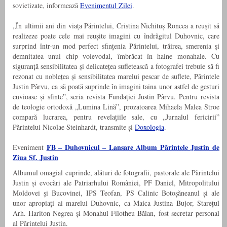
sovietizate, informează
Evenimentul Zilei
.
„În ultimii ani din viața Părintelui, Cristina Nichituș Roncea a reușit să
realizeze poate cele mai reușite imagini cu îndrăgitul Duhovnic, care
surprind într-un mod perfect sfințenia Părintelui, trăirea, smerenia și
demnitatea unui chip voievodal, îmbrăcat în haine monahale. Cu
siguranță sensibilitatea și delicatețea sufletească a fotografei trebuie să fi
rezonat cu noblețea și sensibilitatea marelui pescar de suflete, Părintele
Justin Pârvu, ca să poată suprinde în imagini taina unor astfel de gesturi
cuvioase și sfinte”, scria revista Fundației Justin Pârvu. Pentru revista
de teologie ortodoxă „Lumina Lină”, prozatoarea Mihaela Malea Stroe
compară lucrarea, pentru revelațiile sale, cu „Jurnalul fericirii”
Părintelui Nicolae Steinhardt, transmite și
Doxologia
.
FB – Duhovnicul – Lansare Album Părintele Justin de
Eveniment
Ziua Sf. Justin
Albumul omagial cuprinde, alături de fotografii, pastorale ale Părintelui
Justin și evocări ale Patriarhului României, PF Daniel, Mitropolitului
Moldovei și Bucovinei, IPS Teofan, PS Calinic Botoșăneanul și ale
unor apropiați ai marelui Duhovnic, ca Maica Justina Bujor, Starețul
Arh. Hariton Negrea și Monahul Filotheu Bălan, fost secretar personal
al Părintelui Justin.