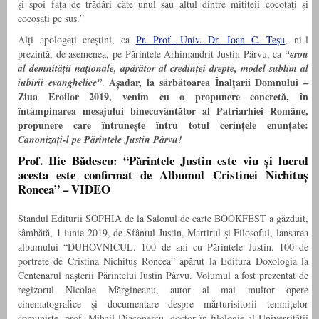
şi spoi faţa de trădări câte unul sau altul dintre mititeii cocoțaţi și
cocoșați pe sus.”
Alți apologeți creștini, ca
Pr. Prof. Univ. Dr. Ioan C. Teșu
, ni-l
prezintă, de asemenea, pe Părintele Arhimandrit Justin Pârvu, ca
“erou
al demnității naționale, apărător al credinței drepte, model sublim al
Așadar, la sărbătoarea Înalțarii Domnului –
iubirii evanghelice”
.
Ziua Eroilor 2019, venim cu o propunere concretă, în
întâmpinarea mesajului binecuvântător al Patriarhiei Române,
propunere care întrunește întru totul cerințele enunțate:
Canonizați-l pe Părintele Justin Pârvu!
Prof. Ilie Bădescu
: “
Părintele Justin este viu și lucrul
acesta este confirmat de Albumul Cristinei Nichituș
Roncea” – VIDEO
Standul Editurii SOPHIA de la Salonul de carte BOOKFEST a găzduit,
sâmbătă, 1 iunie 2019, de Sfântul Justin, Martirul şi Filosoful, l
ansarea
albumului “DUHOVNICUL. 100 de ani cu Părintele Justin. 100 de
portrete de Cristina Nichituş Roncea”
apărut la Editura Doxologia la
Centenarul nașterii Părintelui Justin Pârvu. Volumul a fost prezentat de
regizorul Nicolae Mărgineanu, autor al mai multor opere
cinematografice și documentare despre mărturisitorii temnițelor
comuniste, prof. Mihail Diaconescu, doctor în filologie al Universității