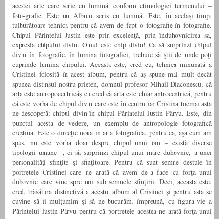
acestei arte care scrie cu lumină, conform etimologiei termenului –
foto-grafie. Este un Album scris cu lumină. Este, în același timp,
tulburătoare tehnica pentru că avem de fapt o fotografie în fotografie.
Chipul Părintelui Justin este prin excelenţă, prin înduhovnicirea sa,
expresia chipului divin. Omul este chip divin! Ca să surprinzi chipul
divin în fotografie, în lumina fotografiei, trebuie să ştii de unde poţi
cuprinde lumina chipului. Aceasta este, cred eu, tehnica minunată a
Cristinei folosită în acest album, pentru că aş spune mai mult decât
spunea distinsul nostru prieten, domnul profesor Mihail Diaconescu, că
arta este antropocentricăș eu cred că arta este chiar antrocentrică, pentru
că este vorba de chipul divin care este în centru iar Cristina tocmai asta
ne descoperă: chipul divin în chipul Părintelui Justin Pârvu. Este, din
punctul acesta de vedere, un exemplu de antropologie fotografică
creştină. Este o direcţie nouă în arta fotografică, pentru că, aşa cum am
spus, nu este vorba doar despre chipul unui om – există diverse
tipologii umane -, ci să surprinzi chipul unui mare duhovnic, a unei
personalităţi sfinţite şi sfinţitoare. Pentru că sunt semne destule în
portretele Cristinei care ne arată că avem de-a face cu forţa unui
duhovnic care vine spre noi sub semnele sfinţirii. Deci, aceasta este,
cred, trăsătura distinctivă a acestui album al Cristinei şi pentru asta se
cuvine să îi mulţumim şi să ne bucurăm, împreună, cu figura vie a
Părintelui Justin Pârvu pentru că portretele acestea ne arată forţa unui