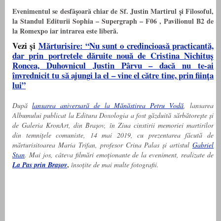
Evenimentul se desfășoară chiar de Sf. Justin Martirul și Filosoful,
la Standul Editurii Sophia – Supergraph – F06 , Pavilionul B2 de
la Romexpo iar intrarea este liberă.
Vezi și
Mărturisire: “Nu sunt o credincioasă practicantă,
dar prin portretele dăruite nouă de Cristina Nichituș
Roncea, Duhovnicul Justin Pârvu – dacă nu te-ai
învrednicit tu să ajungi la el – vine el către tine, prin ființa
lui”
După
lansarea aniversară de la Mănăstirea Petru Vodă
, l
ansarea
Albumului publicat la Editura Doxologia a fost găzduită sărbătorește și
de Galeria KronArt, din Brașov, în Ziua cinstirii memoriei martirilor
din temnițele comuniste, 14 mai 2019, cu prezentarea făcută de
mărturisitoarea Maria Trifan, profesor Crina Palas și artistul
Gabriel
Stan
. Mai jos, câteva filmări emoționante de la eveniment, realizate de
,
La Pas prin Brașov
însoțite de mai multe fotografii.