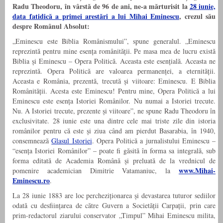
Radu Theodoru, în vârstă de 96 de ani, ne-a mărturisit la
28 iunie,
data fatidică a primei arestări a lui Mihai Eminescu
, crezul său
despre Românul Absolut:
„Eminescu este Biblia Românismului”, spune generalul. „Eminescu
reprezintă pentru mine esența românității. Pe masa mea de lucru există
Biblia și Eminescu – Opera Politică. Aceasta este esențială. Aceasta ne
reprezintă. Opera Politică are valoarea permanenței, a eternității.
Aceasta e România, prezentă, trecută și viitoare: Eminescu. E Biblia
Românității. Acesta este Eminescu! Pentru mine, Opera Politică a lui
Eminescu este esența Istoriei Românilor. Nu numai a Istoriei trecute.
Nu. A Istoriei trecute, prezente și viitoare”, ne spune Radu Theodoru în
exclusivitate. 28 iunie este una dintre cele mai triste zile din istoria
românilor pentru că este și ziua când am pierdut Basarabia, în 1940,
consemnează
Glasul Istoriei
. Opera Politică a jurnalistului Eminescu –
“esența Istoriei Românilor” – poate fi găsită în forma sa integrală, sub
forma editată de Academia Română și preluată de la vrednicul de
www.Mihai-
pomenire academician Dimitrie Vatamaniuc, la
Eminescu.ro
.
La 28 iunie 1883 are loc percheziționarea și devastarea tuturor sediilor
odată cu desființarea de către Guvern a Societății Carpații, prin care
prim-redactorul ziarului conservator „Timpul” Mihai Eminescu milita,