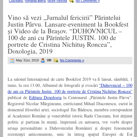
Ciuceanu
,
romania libera
,
victor roncea
No Comments »
Vino să vezi „Jurnalul fericirii” Părintelui
Justin Pârvu. Lansare-eveniment la Bookfest
și Video de la Brașov. “DUHOVNICUL –
100 de ani cu Părintele JUSTIN. 100 de
portrete de Cristina Nichituș Roncea”,
Doxologia, 2019
May 31st, 2019
VR
No Comments »
La salonul Internațional de carte Bookfest 2019 va fi lansat, sâmbătă, 1
iunie, la ora 13.00, Albumul de fotografii și evocări
“Duhovnicul – 100
de ani cu Părintele Justin. 100 de portrete de Cristina Nichituș Roncea”
publicat de
Editura Doxologia
la Centenarul „Părintele Justin Pârvu”.
Regizorul Nicolae Mărgineanu, esteticianul Mihail Diaconescu, eseist în
domeniul filosofiei artei, sociologul Ilie Bădescu, membru corespondent
al Academiei Române și venerabilul istoric Radu Ciuceanu, fost deținut
politic și partizan în munți, împreună cu autoarea, vor vorbi despre
uriașa personalitate a Duhovnicului României și despre fenomenul
rezistenței anticomuniste, unic în întreg spațiul Europei de Est