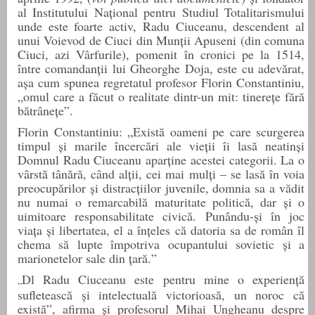
al Institutului Național pentru Studiul Totalitarismului
unde este foarte activ, Radu Ciuceanu, descendent al
unui Voievod de Ciuci din Munții Apuseni (din comuna
Ciuci, azi Vârfurile), pomenit în cronici pe la 1514,
între comandanții lui Gheorghe Doja, este cu adevărat,
așa cum spunea regretatul profesor Florin Constantiniu,
„omul care a făcut o realitate dintr-un mit: tinerețe fără
bătrânețe”.
Florin Constantiniu:
„Există oameni pe care scurgerea
timpul și marile încercări ale vieții îi lasă neatinși
Domnul Radu Ciuceanu aparține acestei categorii. La o
vârstă tânără, când alții, cei mai mulți – se lasă în voia
preocupărilor și distracțiilor juvenile, domnia sa a vădit
nu numai o remarcabilă maturitate politică, dar și o
uimitoare responsabilitate civică. Punându-și în joc
viața și libertatea, el a înțeles că datoria sa de român îl
chema să lupte împotriva ocupantului sovietic și a
marionetelor sale din țară.
”
Dl Radu Ciuceanu este pentru mine o experiență
„
sufletească și intelectuală victorioasă, un
noroc
că
există”, afirma și profesorul Mihai Ungheanu despre