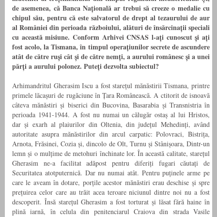
de asemenea, că Banca Națională ar trebui să creeze o medalie cu
chipul său, pentru că este salvatorul de drept al tezaurului de aur
al României din perioada războiului, alături de însărcinații speciali
cu această misiune. Conform Arhivei CNSAS l-ați cunoscut și ați
fost acolo, la Tismana, în timpul operațiunilor secrete de ascundere
atât de către ruși cât și de către nemți, a aurului românesc și a unei
părți a aurului polonez. Puteți dezvolta subiectul?
Arhimandritul Gherasim Iscu a fost starețul mănăstirii Tismana, printre
primele lăcașuri de rugăciune în Țara Românească. A ctitorit de isnoavă
câteva mănăstiri și biserici din Bucovina, Basarabia și Transnistria în
perioada 1941-1944. A fost nu numai un călugăr ostaș al lui Hristos,
dar și exarh al plaiurilor din Oltenia, din județul Mehedinți, având
autoritate asupra mănăstirilor din arcul carpatic: Polovraci, Bistrița,
Arnota, Frăsinei, Cozia și, dincolo de Olt, Turnu și Stânișoara, Dintr-un
lemn și o mulțime de metohuri închinate lor. În această calitate, starețul
Gherasim ne-a facilitat adăpost pentru diferiți fugari căutați de
Securitatea atotputernică. Dar nu numai atât. Pentru puținele arme pe
care le aveam în dotare, porțile acestor mănăstiri erau deschise și spre
prețuirea celor care au trăit acea teroare niciunul dintre noi nu a fost
descoperit. Însă starețul Gherasim a fost torturat și lăsat fără haine în
plină iarnă, în celula din penitenciarul Craiova din strada Vasile