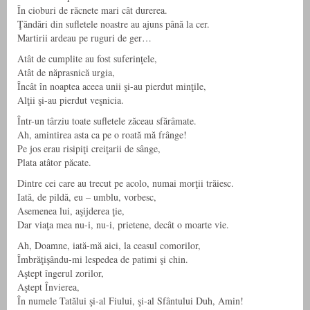
În cioburi de răcnete mari cât durerea.
Ţăndări din sufletele noastre au ajuns până la cer.
Martirii ardeau pe ruguri de ger…
Atât de cumplite au fost suferinţele,
Atât de năprasnică urgia,
Încât în noaptea aceea unii şi-au pierdut minţile,
Alţii şi-au pierdut veşnicia.
Într-un târziu toate sufletele zăceau sfărâmate.
Ah, amintirea asta ca pe o roată mă frânge!
Pe jos erau risipiţi creiţarii de sânge,
Plata atâtor păcate.
Dintre cei care au trecut pe acolo, numai morţii trăiesc.
Iată, de pildă, eu – umblu, vorbesc,
Asemenea lui, aşijderea ţie,
Dar viaţa mea nu-i, nu-i, prietene, decât o moarte vie.
Ah, Doamne, iată-mă aici, la ceasul comorilor,
Îmbrăţişându-mi lespedea de patimi şi chin.
Aştept îngerul zorilor,
Aştept Învierea,
În numele Tatălui şi-al Fiului, şi-al Sfântului Duh, Amin!