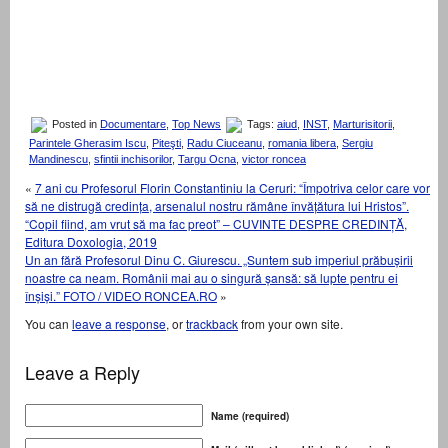
Posted in
Documentare
,
Top News
Tags:
aiud
,
INST
,
Marturisitorii
,
Parintele Gherasim Iscu
,
Piteşti
,
Radu Ciuceanu
,
romania libera
,
Sergiu
Mandinescu
,
sfintii inchisorilor
,
Targu Ocna
,
victor roncea
«
7 ani cu Profesorul Florin Constantiniu la Ceruri: “Împotriva celor care vor
să ne distrugă credința, arsenalul nostru rămâne învățătura lui Hristos”.
“Copil fiind, am vrut să ma fac preot” – CUVINTE DESPRE CREDINȚĂ,
Editura Doxologia, 2019
Un an fără Profesorul Dinu C. Giurescu. „Suntem sub imperiul prăbușirii
noastre ca neam. Românii mai au o singură șansă: să lupte pentru ei
înșiși.” FOTO / VIDEO RONCEA.RO
»
You can
leave a response
, or
trackback
from your own site.
Leave a Reply
Name (required)