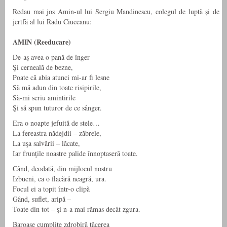
Redau mai jos Amin-ul lui Sergiu Mandinescu, colegul de luptă și de
jertfă al lui Radu Ciuceanu:
AMIN (Reeducare)
De-aş avea o pană de înger
Şi cerneală de bezne,
Poate că abia atunci mi-ar fi lesne
Să mă adun din toate risipirile,
Să-mi scriu amintirile
Şi să spun tuturor de ce sânger.
Era o noapte jefuită de stele…
La fereastra nădejdii – zăbrele,
La uşa salvării – lăcate,
Iar frunţile noastre palide înnoptaseră toate.
Când, deodată, din mijlocul nostru
Izbucni, ca o flacără neagră, ura.
Focul ei a topit într-o clipă
Gând, suflet, aripă –
Toate din tot – şi n-a mai rămas decât zgura.
Baroase cumplite zdrobiră tăcerea