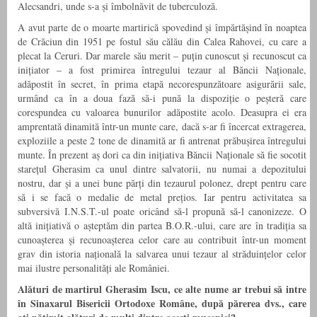
Alecsandri, unde s-a și îmbolnăvit de tuberculoză.
A avut parte de o moarte martirică spovedind și împărtășind în noaptea
de Crăciun din 1951 pe fostul său călău din Calea Rahovei, cu care a
plecat la Ceruri. Dar marele său merit – puțin cunoscut și recunoscut ca
inițiator – a fost primirea întregului tezaur al Băncii Naționale,
adăpostit în secret, în prima etapă necorespunzătoare asigurării sale,
urmând ca în a doua fază să-i pună la dispoziție o peșteră care
corespundea cu valoarea bunurilor adăpostite acolo. Deasupra ei era
amprentată dinamită într-un munte care, dacă s-ar fi încercat extragerea,
exploziile a peste 2 tone de dinamită ar fi antrenat prăbușirea întregului
munte. În prezent aș dori ca din inițiativa Băncii Naționale să fie socotit
starețul Gherasim ca unul dintre salvatorii, nu numai a depozitului
nostru, dar și a unei bune părți din tezaurul polonez, drept pentru care
să i se facă o medalie de metal prețios. Iar pentru activitatea sa
subversivă I.N.S.T.-ul poate oricând să-l propună să-l canonizeze. O
altă inițiativă o așteptăm din partea B.O.R.-ului, care are în tradiția sa
cunoașterea și recunoașterea celor care au contribuit într-un moment
grav din istoria națională la salvarea unui tezaur al străduințelor celor
mai ilustre personalități ale României.
Alături de martirul Gherasim Iscu, ce alte nume ar trebui să intre
în Sinaxarul Bisericii Ortodoxe Române, după părerea dvs., care