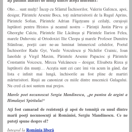
ați pătimit alături de mulți dintre acești mucenici?
Oho… sunt mulți! Încep cu Sfântul Închisorilor, Valeriu Gafencu, apoi,
desigur, Părintele Arsenie Boca, toți mărturisitorii de la Rugul Aprins,
Părintele Sofian, Părintele Adrian Făgețeanu și ceilalți, curajoșii
luptători pentru Hristos și neamul nostru – Părinții Justin Pârvu și
Gheorghe Calciu, Părintele Ilie Lăcătușu și Părintele Ilarion Felea,
marele Duhovnic al Ortodoxiei Ilie Cleopa și marele Profesor Dumitru
Stăniloae, poeții care ne-au luminat întunericul celulelor, Poetul
Închisorilor Radu Gyr, Vasile Voiculescu și Nichifor Crainic, Ioan
Ianolide și Virgil Maxim, Părintele Arsenie Papacioc și Părintele
Constantin Voicescu, Mircea Vulcănescu – desigur, Elisabeta Rizea și
luptătorii din munți… Aceștia sunt cei care îmi vin acum în gând, dar
lista e infinit mai lungă, închisorile au fost pline de martiri
mărturisitori. Rușii au canonizat cu miile dintre mucenicii Gulagului.
Nu cred că noi suntem mai prejos.
Marele poet necunoscut Sergiu Mandinescu, „pe puntea de argint a
Himalayei Spiritului“
Ați fost camarad de rezistență și apoi de temniță cu unul dintre
marii poeți necunoscuți ai României, Sergiu Mandinescu. Ce ne
puteți spune despre el?
România liberă
Integral la