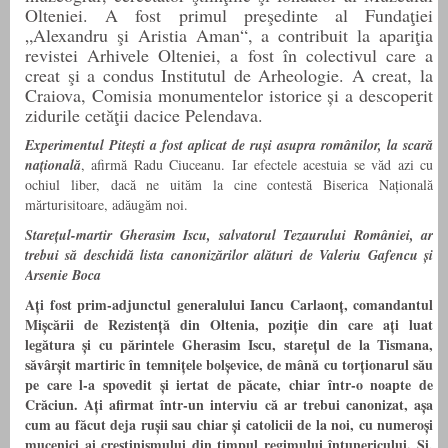
Olteniei. A fost primul preşedinte al Fundaţiei
„Alexandru şi Aristia Aman“, a contribuit la apariţia
revistei Arhivele Olteniei, a fost în colectivul care a
creat şi a condus Institutul de Arheologie. A creat, la
Craiova, Comisia monumentelor istorice
și
a descoperit
zidurile cetăţii dacice Pelendava.
Experimentul Pitești a fost aplicat de ruși asupra românilor, la scară
națională
, afirmă Radu Ciuceanu. Iar efectele acestuia se văd azi cu
ochiul liber, dacă ne uităm la cine contestă Biserica Națională
mărturisitoare, adăugăm noi.
Starețul-martir Gherasim Iscu, salvatorul Tezaurului României, ar
trebui să deschidă lista canonizărilor alături de Valeriu Gafencu și
Arsenie Boca
Ați fost prim-adjunctul generalului Iancu Carlaonț, comandantul
Mișcării de Rezistență din Oltenia, poziție din care ați luat
legătura și cu părintele Gherasim Iscu, starețul de la Tismana,
săvârșit martiric în temnițele bolșevice, de mână cu torționarul său
pe care l-a spovedit și iertat de păcate, chiar într-o noapte de
Crăciun. Ați afirmat într-un interviu că ar trebui canonizat, așa
cum au făcut deja rușii sau chiar și catolicii de la noi, cu numeroși
mucenici ai creștinismului din timpul regimului întunericului. Și,