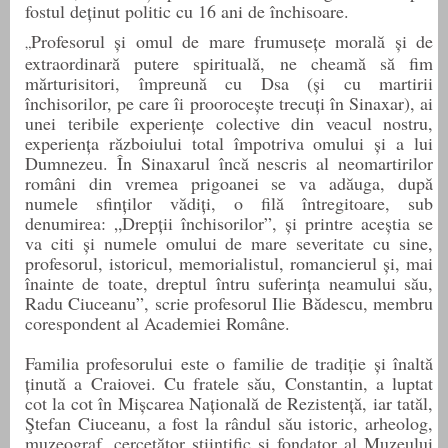
fostul deținut politic cu 16 ani de închisoare.
Profesorul și omul de mare frumusețe morală și de
„
extraordinară putere spirituală, ne cheamă să fim
mărturisitori, împreună cu Dsa (și cu martirii
închisorilor, pe care îi proorocește trecuți în Sinaxar), ai
unei teribile experiențe colective din veacul nostru,
experiența războiului total împotriva omului și a lui
Dumnezeu. În Sinaxarul încă nescris al neomartirilor
români din vremea prigoanei se va adăuga, după
numele sfinților vădiți, o filă întregitoare, sub
denumirea: „Drepții închisorilor”, și printre aceștia se
va citi și numele omului de mare severitate cu sine,
profesorul, istoricul, memorialistul, romancierul și, mai
înainte de toate, dreptul întru suferința neamului său,
Radu Ciuceanu”,
scrie profesorul Ilie
Bădescu, membru
corespondent al Academiei Române.
Familia profesorului este o familie de tradiție și înaltă
ținută a Craiovei. Cu fratele său, Constantin, a luptat
cot la cot în Mișcarea Națională de Rezistență, iar tatăl,
Ştefan Ciuceanu, a fost
la rândul său
istoric, arheolog,
muzeograf, cercetător ştiinţific şi fondator al Muzeului