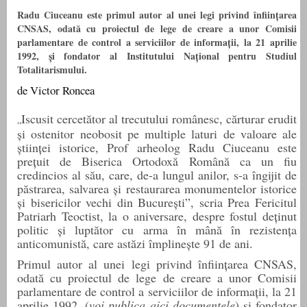
Radu Ciuceanu este primul autor al unei legi privind înființarea
CNSAS, odată cu proiectul de lege de creare a unor Comisii
parlamentare de control a serviciilor de informații, la 21 aprilie
1992, și fondator al Institutului Național pentru Studiul
Totalitarismului.
de Victor Roncea
Iscusit cercetător al trecutului românesc, cărturar erudit
„
și ostenitor neobosit pe multiple laturi de valoare ale
științei istorice, Prof arheolog Radu Ciuceanu este
prețuit de Biserica Ortodoxă Română ca un fiu
credincios al său, care, de-a lungul anilor, s-a îngijit de
păstrarea, salvarea și restaurarea monumentelor istorice
și bisericilor vechi din București”, scria Prea Fericitul
Patriarh Teoctist, la o aniversare, despre fostul deținut
politic și luptător cu arma în mână în rezistența
anticomunistă, care astăzi împlinește 91 de ani.
Primul autor al unei legi privind înființarea CNSAS,
odată cu proiectul de lege de creare a unor Comisii
parlamentare de control a serviciilor de informații, la 21
aprilie 1992, (
voi publica aici documentele
) și fondator