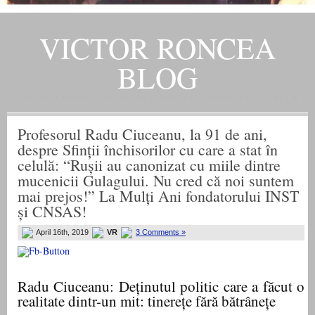
VICTOR RONCEA
BLOG
„ADEVARUL RAMANE, ORICARE AR FI SOARTA SLUJITORILOR SAI" – GH. I. B.
Profesorul Radu Ciuceanu, la 91 de ani,
despre Sfinții închisorilor cu care a stat în
celulă: “Rușii au canonizat cu miile dintre
mucenicii Gulagului. Nu cred că noi suntem
mai prejos!” La Mulți Ani fondatorului INST
și CNSAS!
April 16th, 2019
VR
3 Comments »
Radu Ciuceanu: Deținutul politic care a făcut o
realitate dintr-un mit: tinerețe fără bătrânețe