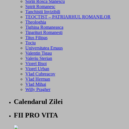
Sorin Rosca Stanescu
Spirit Romanesc
Tanchistii Invizibili
TEOCTIST – PATRIARHUL ROMANILOR
Theologhia
Tighina Romaneasca
Tiparituri Romanesti
Titus Filipas
Tociu
Universitatea Emaus
Valentin Tigau
Valeriu Sterian
Viorel Ilisoi
Viorel Urban
Vlad Cubreacov
Vlad Herman
Vlad Mihai
Willy Pragher
Calendarul Zilei
FII PRO VITA