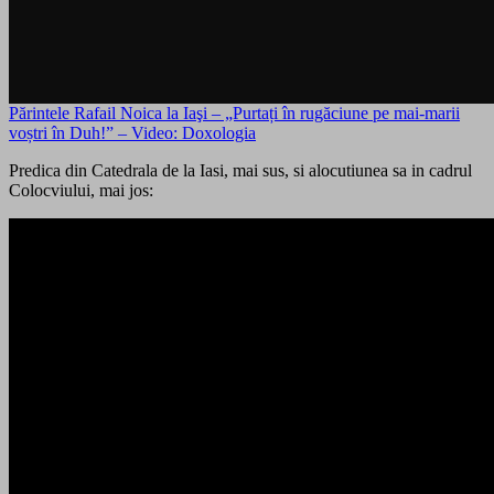
Părintele Rafail Noica la Iaşi – „Purtați în rugăciune pe mai-marii
voștri în Duh!” – Video: Doxologia
Predica din Catedrala de la Iasi, mai sus, si alocutiunea sa in cadrul
Colocviului, mai jos: