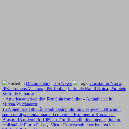
Posted in
Documentare
,
Top News
Tags:
Constantin Noica
,
IPS Ierótheos Vlachos
,
IPS Teofan
,
Parintele Rafail Noica
,
Parintele
Sofronie Saharov
«
America americanilor. România românilor – Actualitatea lui
Mircea Vulcănescu
15 Noiembrie 1987, începutul sfârşitului lui Ceauşescu. Brucan îi
semnase deja condamnarea la moarte. “Eroi pentru România –
Braşov, 15 noiembrie 1987 – mărturii, studii, documente”, lucrare
realizată de Florin Palas şi Victor Roncea sub coordonarea lui