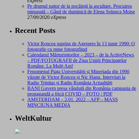
eXpress
Pe drumul suitor de la pocăință la ascultare. Pescuirea
minunată – Gând de duminică de Elena Solunca Moise
27/09/2020
eXpress
Recent Posts
Victor Roncea suprins de Agerpres în 13 iunie 1990: O
fotografie cu mine fotografiind
Calendarul Mărturisitorilor – 2023 – de la ActiveNews
– PDF/FOTOGRAFII de Ziua Unirii Principatelor
Române. La Mulți Ani!
Fenomenul Piața Universității și Mineriada din 1990
văzute de Victor Roncea și Nic Hanu. Interviuri la
Radio Trinitas și Radio România Actualități
BANI Guvern presa vândută din România campania de
propagandă a fricii COVID – FOTO / PDF
AMSTERDAM – 2.01. 2022 – AFP – MASS
MINCIUNA MEDIA
WeltKultur