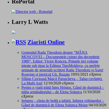
RoPortal
Larry L Watts
Ziaristi Online
Generalul Radu Theodoru despre “MÂNA
MOSCOVEI – Documentele crimei din decembrie
1989”. Editor: Victor Roncea. Primele trei volume
intrate sub tipar la Editura TipoMoldova, cu prefețe
semnate de generalii scriitori Radu Theodoru și Aurel
Rogojan și istoricul Gh. Buzatu
19/01/2021
eXpress
Sfânta Cuvioasă Maică Parascheva – Taina cuviinței.
La Mulți Ani!
12/10/2020
eXpress
Pentru o viață trăită întru Hristos. Gând de duminică –
pilda semănătorului – de Elena Solunca
11/10/2020
eXpress
Iertarea – cheia de boltă a iubirii. Iubirea vrăjmașilor –
Gând de duminică de Elena Solunca Moise
04/10/2020