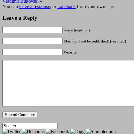
Vladimir Bukovski
»
You can
leave a response
, or
trackback
from your own site.
Leave a Reply
Name (required)
Mail (will not be published) (required)
Website