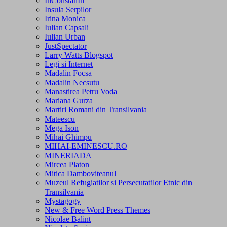
InConstanIn
Insula Serpilor
Irina Monica
Iulian Capsali
Iulian Urban
JustSpectator
Larry Watts Blogspot
Legi si Internet
Madalin Focsa
Madalin Necsutu
Manastirea Petru Voda
Mariana Gurza
Martiri Romani din Transilvania
Mateescu
Mega Ison
Mihai Ghimpu
MIHAI-EMINESCU.RO
MINERIADA
Mircea Platon
Mitica Damboviteanul
Muzeul Refugiatilor si Persecutatilor Etnic din
Transilvania
Mystagogy
New & Free Word Press Themes
Nicolae Balint