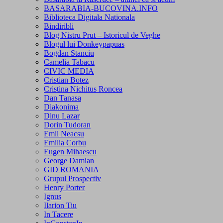
BASARABIA-BUCOVINA.INFO
Biblioteca Digitala Nationala
Bindiribli
Blog Nistru Prut – Istoricul de Veghe
Blogul lui Donkeypapuas
Bogdan Stanciu
Camelia Tabacu
CIVIC MEDIA
Cristian Botez
Cristina Nichitus Roncea
Dan Tanasa
Diakonima
Dinu Lazar
Dorin Tudoran
Emil Neacsu
Emilia Corbu
Eugen Mihaescu
George Damian
GID ROMANIA
Grupul Prospectiv
Henry Porter
Ignus
Ilarion Tiu
In Tacere