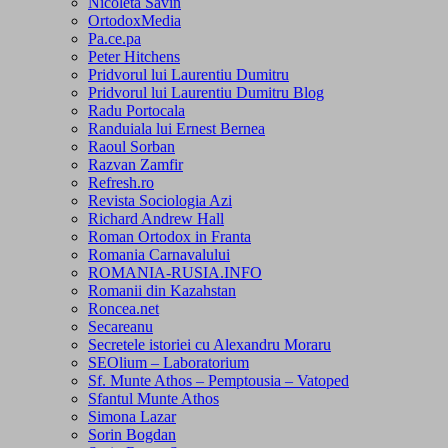
Nicoleta Savin
OrtodoxMedia
Pa.ce.pa
Peter Hitchens
Pridvorul lui Laurentiu Dumitru
Pridvorul lui Laurentiu Dumitru Blog
Radu Portocala
Randuiala lui Ernest Bernea
Raoul Sorban
Razvan Zamfir
Refresh.ro
Revista Sociologia Azi
Richard Andrew Hall
Roman Ortodox in Franta
Romania Carnavalului
ROMANIA-RUSIA.INFO
Romanii din Kazahstan
Roncea.net
Secareanu
Secretele istoriei cu Alexandru Moraru
SEOlium – Laboratorium
Sf. Munte Athos – Pemptousia – Vatoped
Sfantul Munte Athos
Simona Lazar
Sorin Bogdan