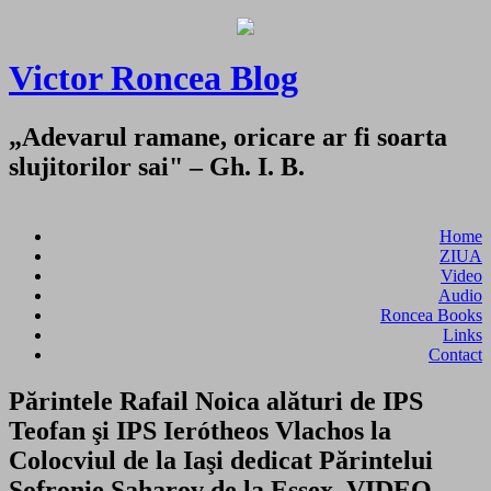
Victor Roncea Blog
„Adevarul ramane, oricare ar fi soarta
slujitorilor sai" – Gh. I. B.
Home
ZIUA
Video
Audio
Roncea Books
Links
Contact
Părintele Rafail Noica alături de IPS
Teofan şi IPS Ierótheos Vlachos la
Colocviul de la Iaşi dedicat Părintelui
Sofronie Saharov de la Essex. VIDEO