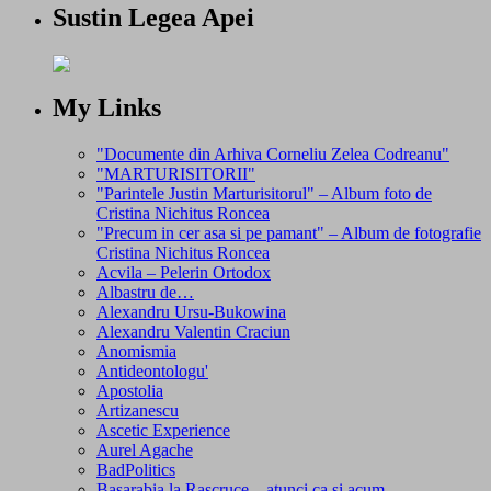
Sustin Legea Apei
My Links
"Documente din Arhiva Corneliu Zelea Codreanu"
"MARTURISITORII"
"Parintele Justin Marturisitorul" – Album foto de
Cristina Nichitus Roncea
"Precum in cer asa si pe pamant" – Album de fotografie
Cristina Nichitus Roncea
Acvila – Pelerin Ortodox
Albastru de…
Alexandru Ursu-Bukowina
Alexandru Valentin Craciun
Anomismia
Antideontologu'
Apostolia
Artizanescu
Ascetic Experience
Aurel Agache
BadPolitics
Basarabia la Rascruce – atunci ca si acum