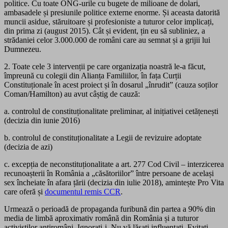
politice. Cu toate ONG-urile cu bugete de milioane de dolari,
ambasadele și presiunile politice externe enorme. Și aceasta datorită
muncii asidue, stăruitoare și profesioniste a tuturor celor implicați,
din prima zi (august 2015). Cât și evident, țin eu să subliniez, a
strădaniei celor 3.000.000 de români care au semnat și a grijii lui
Dumnezeu.
2. Toate cele 3 intervenții pe care organizația noastră le-a făcut,
împreună cu colegii din Alianța Familiilor, în fața Curții
Constituționale în acest proiect și în dosarul „înrudit” (cauza soților
Coman/Hamilton) au avut câștig de cauză:
a. controlul de constituționalitate preliminar, al inițiativei cetățenești
(decizia din iunie 2016)
b. controlul de constituționalitate a Legii de revizuire adoptate
(decizia de azi)
c. excepția de neconstituționalitate a art. 277 Cod Civil – interzicerea
recunoașterii în România a „căsătoriilor” între persoane de același
sex încheiate în afara țării (decizia din iulie 2018), amintește Pro Vita
care oferă și
documentul remis CCR
.
Urmează o perioadă de propaganda furibună din partea a 90% din
media de limbă aproximativ română din România și a tuturor
activiștilor antiromâni. Ignorați-i. Nu vă lăsați influențați. Evitați