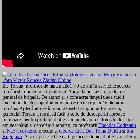
Ilie Torsan, profesor de matematică, 40 de ani în serviciile secrete
româneşti, domeniul criptologiei. A ieşit la pensie cu gradul de
general de brigadă. De atunci şi-a consacrat timpul unor studii
excepţionale, descoperind numeroase texte criptate în literatura
română. Aplecându-se în mod deosebit asupra lui Eminescu,
generalul Torsan a reuşit să facă o serie de descoperiri aproape
uimitoare, pentru profani, dintre care unele au fost folosite de către
eminescologi şi cercetători reputaţi, ca profesorii
Theodor Codreanu
şi
Nae Georgescu
precum şi
George Ene
,
Dan Toma Dulciu
şi
Ion
Rogojanu
. A scris peste 20 de cărţi pe aceste teme, dintre care oferim