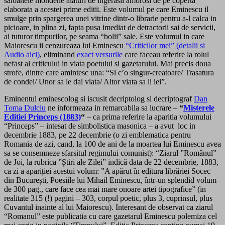
saloanele mondene alaturi de ingerasii amorosi de pe coperta
elaborata a acestei prime editii. Este volumul pe care Eminescu il
smulge prin spargerea unei vitrine dintr-o librarie pentru a-l calca in
picioare, in plina zi, fapta pusa imediat de detractorii sai de servicii,
ai tuturor timpurilor, pe seama “bolii” sale. Este volumul in care
Maiorescu ii cenzureaza lui Eminescu
“Criticilor mei” (detalii si
Audio aici)
, eliminand
exact versurile
care faceau referire la rolul
nefast al criticului in viata poetului si gazetarului. Mai precis doua
strofe, dintre care amintesc una: “Si c’o singur-creatoare/ Trasatura
de condei/ Unor sa le dai viata/ Altor viata sa li iei”.
Eminentul eminescolog si iscusit decriptolog si decriptograf
Dan
Toma Dulciu
ne informeaza in remarcabila sa lucrare –
“
Misterele
Editiei Princeps (1883)
“
– ca prima referire la aparitia volumului
“Princeps” – intesat de simbolistica masonica – a avut loc in
decembrie 1883, pe 22 decembrie (o zi emblematica pentru
Romania de azi, cand, la 100 de ani de la moartea lui Eminescu avea
sa se consemneze sfarsitul regimului comunist): “Ziarul ”Românul”
de Joi, la rubrica ”Știri ale Zilei” indică data de 22 decembrie, 1883,
ca zi a apariției acestui volum: ”A apărut în editura librăriei Socec
din București, Poesiile lui Mihail Eminescu, într-un splendid volum
de 300 pag., care face cea mai mare onoare artei tipografice” (in
realitate 315 (!) pagini – 303, corpul poetic, plus 3, cuprinsul, plus
Cuvantul inainte al lui Maiorescu). Interesant de observat ca ziarul
“Romanul” este publicatia cu care gazetarul Eminescu polemiza cel