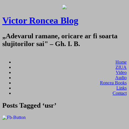
Victor Roncea Blog
„Adevarul ramane, oricare ar fi soarta
slujitorilor sai" – Gh. I. B.
Home
ZIUA
Video
Audio
Roncea Books
Links
Contact
Posts Tagged ‘usr’