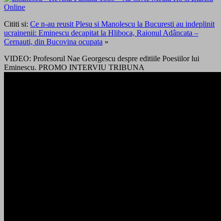
Cititi si:
Ce n-au reusit Plesu si Manolescu la Bucuresti au indeplinit
ucrainenii: Eminescu decapitat la Hliboca, Raionul Adâncata –
Cernauti, din Bucovina ocupata
»
VIDEO: Profesorul Nae Georgescu despre editiile Poesiilor lui
Eminescu. PROMO INTERVIU TRIBUNA