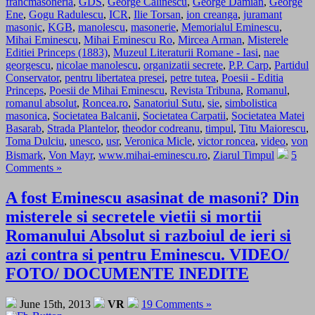
francmasoneria
,
GDS
,
George Calinescu
,
George Damian
,
George
Ene
,
Gogu Radulescu
,
ICR
,
Ilie Torsan
,
ion creanga
,
juramant
masonic
,
KGB
,
manolescu
,
masonerie
,
Memorialul Eminescu
,
Mihai Eminescu
,
Mihai Eminescu Ro
,
Mircea Arman
,
Misterele
Editiei Princeps (1883)
,
Muzeul Literaturii Romane - Iasi
,
nae
georgescu
,
nicolae manolescu
,
organizatii secrete
,
P.P. Carp
,
Partidul
Conservator
,
pentru libertatea presei
,
petre tutea
,
Poesii - Editia
Princeps
,
Poesii de Mihai Eminescu
,
Revista Tribuna
,
Romanul
,
romanul absolut
,
Roncea.ro
,
Sanatoriul Sutu
,
sie
,
simbolistica
masonica
,
Societatea Balcanii
,
Societatea Carpatii
,
Societatea Matei
Basarab
,
Strada Plantelor
,
theodor codreanu
,
timpul
,
Titu Maiorescu
,
Toma Dulciu
,
unesco
,
usr
,
Veronica Micle
,
victor roncea
,
video
,
von
Bismark
,
Von Mayr
,
www.mihai-eminescu.ro
,
Ziarul Timpul
5
Comments »
A fost Eminescu asasinat de masoni? Din
misterele si secretele vietii si mortii
Romanului Absolut si razboiul de ieri si
azi contra si pentru Eminescu. VIDEO/
FOTO/ DOCUMENTE INEDITE
June 15th, 2013
VR
19 Comments »