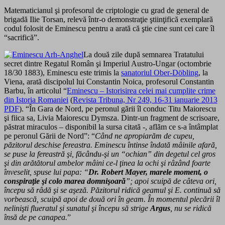
Matematicianul şi profesorul de criptologie cu grad de general de
brigadă Ilie Torsan, relevă într-o demonstraţie ştiinţifică exemplară
codul folosit de Eminescu pentru a arată că ştie cine sunt cei care îl
“sacrifică”.
La două zile după semnarea Tratatului
secret dintre Regatul Român şi Imperiul Austro-Ungar (octombrie
18/30 1883), Eminescu este trimis la
sanatoriul Ober-Döbling
, la
Viena, arată discipolul lui Constantin Noica, profesorul Constantin
Barbu, în articolul “
Eminescu – Istorisirea celei mai cumplite crime
din Istoria Romaniei
(
Revista Tribuna, Nr 249, 16-31 ianuarie 2013
PDF
). “În Gara de Nord, pe peronul gării îl conduc Titu Maiorescu
şi fiica sa, Livia Maiorescu Dymsza. Dintr-un fragment de scrisoare,
păstrat miraculos – disponibil la sursa citată -, aflăm ce s-a întâmplat
pe peronul Gării de Nord”: “
Când ne apropiarăm de cupeu,
păzitorul deschise fereastra. Eminescu întinse îndată mâinile afară,
se puse la fereastră şi, făcându-şi un “ochian” din degetul cel gros
şi din arătătorul ambelor mâini ce-l ţinea la ochi şi râzând foarte
înveselit, spuse lui papa: “
Dr. Robert Mayer, marele moment, o
conspiraţie şi colo marea domnişoară
”; apoi scuipă de câteva ori,
începu să râdă şi se aşeză. Păzitorul ridică geamul şi E. continuă să
vorbească, scuipă apoi de două ori în geam. În momentul plecării îl
nelinişti flueratul şi sunatul şi începu să strige
Argus
, nu se ridică
însă de pe canapea.
”