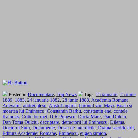
Posted in
Documentare
,
Top News
Tags:
15 ianuarie
,
15 iunie
1889
,
1883
,
24 ianuarie 1882
,
28 iunie 1883
,
Academia Romana
,
Adevarul
,
andrei plesu
,
Austr-Ungaria
,
baronul von Mayr
,
Boala si
moartea lui Eminescu
,
Constantin Barbu
,
constantin ene
,
contele
Kalnoky
,
Criticilor mei
,
D R Popescu
,
Dacia Mare
,
Dan Dulciu
,
Dan Toma Dulciu
,
decriptare
,
detractorii lui Eminescu
,
Dilema
,
Doctorul Sutu
,
Documente
,
Dosar de Interdictie
,
Drama sacrificiarii
,
Editura Academiei Romane
,
Eminescu
,
eugen simion
,