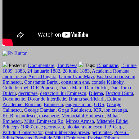
Posted in
Documentare
,
Top News
Tags:
15 ianuarie
,
15 iunie
1889
,
1883
,
24 ianuarie 1882
,
28 iunie 1883
,
Academia Romana
,
andrei plesu
,
Austr-Ungaria
,
baronul von Mayr
,
Boala si moartea lui
Eminescu
,
Constantin Barbu
,
constantin ene
,
contele Kalnoky
,
Criticilor mei
,
D R Popescu
,
Dacia Mare
,
Dan Dulciu
,
Dan Toma
Dulciu
,
decriptare
,
detractorii lui Eminescu
,
Dilema
,
Doctorul Sutu
,
Documente
,
Dosar de Interdictie
,
Drama sacrificiarii
,
Editura
Academiei Romane
,
Eminescu
,
eugen simion
,
GDS
,
George
Calinescu
,
George Damian
,
Gogu Radulescu
,
ICR
,
ion creanga
,
KGB
,
manolescu
,
masonerie
,
Memorialul Eminescu
,
Mihai
Eminescu
,
Mihai Eminescu Ro
,
Mircea Arman
,
Misterele Editiei
Princeps (1883)
,
nae georgescu
,
nicolae manolescu
,
P.P. Carp
,
Partidul Conservator
,
pentru libertatea presei
,
petre tutea
,
Poesii -
Editia Princeps
,
Poesii de Mihai Eminescu
,
Revista Tribuna
,