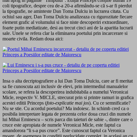
mai aprig in paginile “Timpului”. Ediția Princeps conține numai 19
coli tipografice, despre cea de-a 20-a afirmându-se că s-ar fi pierdut
la tipografie, ne aminteste Dan Toma Dulciu in lucrarea citata. Cu
ochiul sau ager, Dan Toma Dulciu analizeaza cu rigurozitate fiecare
element grafic al volumului si face niste descoperiri extraordinare,
foarte putin mediatizate, desi au trecut cinci ani de la aparitia lucrarii
sale. Unele se refera clar la eliminarea poetului prin incarcerare si
moarte civila. Redam doua aici:
Insa o alta decriptografiere a lui Dan Toma Dulciu, care ar fi meritat
sa fie cunoscuta azi inclusiv de elevi, prin intermediul manualelor
scolare, se refera la descoperirea indubitabila a numelui Veronicai
Micle, respectiv V. MICLE, strecurat prin si printre ramuri in grafica
acestei editii Princeps (
foto-explicatie mai jos
). Cu ce semnificatie?
Nu se stie. Cu acordul poetului? Ma indoiesc. In schimb cred ca o
posibila interpretare legata de prezenta celor doua cruci din numele
lui Mihai Eminescu – scris parca din taieturi de sabie -, dintre care o
cruce este apropiata de numele Veronicai Micle, este faptul ca
amandorora “li s-a pus cruce”. Este cunoscut faptul ca Veronica
moare, de asemenea in conditii neelucidate complet, in acelasi an cu