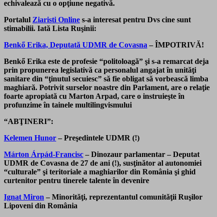
echivalează cu o opţiune negativă.
Portalul
Ziaristi Online
s-a interesat pentru Dvs cine sunt
stimabilii. Iată Lista Ruşinii:
Benkő Erika, Deputată UDMR de Covasna
– ÎMPOTRIVĂ!
Benkő Erika este de profesie “politoloagă” şi s-a remarcat deja
prin propunerea legislativă ca personalul angajat în unităţi
sanitare din “ţinutul secuiesc” să fie obligat să vorbească limba
maghiară. Potrivit surselor noastre din Parlament, are o relaţie
foarte apropiată cu Marton Arpad, care o instruieşte în
profunzime în tainele multilingvismului
“ABŢINERI”:
Kelemen Hunor
– Preşedintele UDMR (!)
Márton Árpád-Francisc
– Dinozaur parlamentar – Deputat
UDMR de Covasna de 27 de ani (!), susţinător al autonomiei
“culturale” şi teritoriale a maghiarilor din România şi ghid
curtenitor pentru tinerele talente în devenire
Ignat Miron
– Minorităţi, reprezentantul comunităţii Ruşilor
Lipoveni din România