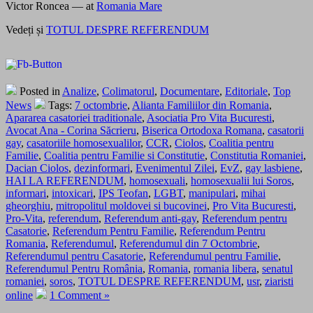
Victor Roncea
— at
Romania Mare
Vedeți și
TOTUL DESPRE REFERENDUM
Posted in
Analize
,
Colimatorul
,
Documentare
,
Editoriale
,
Top
News
Tags:
7 octombrie
,
Alianta Familiilor din Romania
,
Apararea casatoriei traditionale
,
Asociatia Pro Vita Bucuresti
,
Avocat Ana - Corina Săcrieru
,
Biserica Ortodoxa Romana
,
casatorii
gay
,
casatoriile homosexualilor
,
CCR
,
Ciolos
,
Coalitia pentru
Familie
,
Coalitia pentru Familie si Constitutie
,
Constitutia Romaniei
,
Dacian Ciolos
,
dezinformari
,
Evenimentul Zilei
,
EvZ
,
gay lasbiene
,
HAI LA REFERENDUM
,
homosexuali
,
homosexualii lui Soros
,
informari
,
intoxicari
,
IPS Teofan
,
LGBT
,
manipulari
,
mihai
gheorghiu
,
mitropolitul moldovei si bucovinei
,
Pro Vita Bucuresti
,
Pro-Vita
,
referendum
,
Referendum anti-gay
,
Referendum pentru
Casatorie
,
Referendum Pentru Familie
,
Referendum Pentru
Romania
,
Referendumul
,
Referendumul din 7 Octombrie
,
Referendumul pentru Casatorie
,
Referendumul pentru Familie
,
Referendumul Pentru România
,
Romania
,
romania libera
,
senatul
romaniei
,
soros
,
TOTUL DESPRE REFERENDUM
,
usr
,
ziaristi
online
1 Comment »