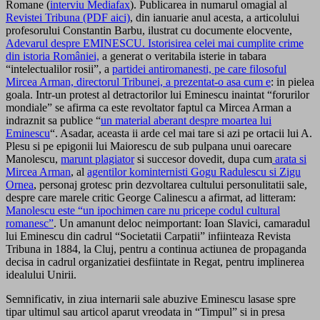
Romane (
interviu Mediafax
). Publicarea in numarul omagial al
Revistei Tribuna (PDF aici)
, din ianuarie anul acesta, a articolului
profesorului Constantin Barbu, ilustrat cu documente elocvente,
Adevarul despre EMINESCU. Istorisirea celei mai cumplite crime
din istoria României,
a generat o veritabila isterie in tabara
“intelectualilor rosii”, a
partidei antiromanesti, pe care filosoful
Mircea Arman, directorul Tribunei, a prezentat-o asa cum e
: in pielea
goala. Intr-un protest al detractorilor lui Eminescu inaintat “forurilor
mondiale” se afirma ca este revoltator faptul ca Mircea Arman a
indraznit sa publice “
un material aberant despre moartea lui
Eminescu
“. Asadar, aceasta ii arde cel mai tare si azi pe ortacii lui A.
Plesu si pe epigonii lui Maiorescu de sub pulpana unui oarecare
Manolescu,
marunt plagiator
si succesor dovedit, dupa cum
arata si
Mircea Arman
, al
agentilor kominternisti Gogu Radulescu si Zigu
Ornea
, personaj grotesc prin dezvoltarea cultului personulitatii sale,
despre care marele critic George Calinescu a afirmat, ad litteram:
Manolescu este “un ipochimen care nu pricepe codul cultural
romanesc”
. Un amanunt deloc neimportant: Ioan Slavici, camaradul
lui Eminescu din cadrul “Societatii Carpatii” infiinteaza Revista
Tribuna in 1884, la Cluj, pentru a continua actiunea de propaganda
decisa in cadrul organizatiei desfiintate in Regat, pentru implinerea
idealului Unirii.
Semnificativ, in ziua internarii sale abuzive Eminescu lasase spre
tipar ultimul sau articol aparut vreodata in “Timpul” si in presa