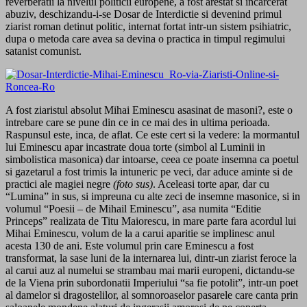
reverberatii la nivelul politicii europene, a fost arestat si incarcerat
abuziv, deschizandu-i-se Dosar de Interdictie si devenind primul
ziarist roman detinut politic, internat fortat intr-un sistem psihiatric,
dupa o metoda care avea sa devina o practica in timpul regimului
satanist comunist.
A fost ziaristul absolut Mihai Eminescu asasinat de masoni?, este o
intrebare care se pune din ce in ce mai des in ultima perioada.
Raspunsul este, inca, de aflat. Ce este cert si la vedere: la mormantul
lui Eminescu apar incastrate doua torte (simbol al Luminii in
simbolistica masonica) dar intoarse, ceea ce poate insemna ca poetul
si gazetarul a fost trimis la intuneric pe veci, dar aduce aminte si de
practici ale magiei negre
(foto sus)
. Aceleasi torte apar, dar cu
“Lumina” in sus, si impreuna cu alte zeci de insemne masonice, si in
volumul “Poesii – de Mihail Eminescu”, asa numita “Editie
Princeps” realizata de Titu Maiorescu, in mare parte fara acordul lui
Mihai Eminescu, volum de la a carui aparitie se implinesc anul
acesta 130 de ani. Este volumul prin care Eminescu a fost
transformat, la sase luni de la internarea lui, dintr-un ziarist feroce la
al carui auz al numelui se strambau mai marii europeni, dictandu-se
de la Viena prin subordonatii Imperiului “sa fie potolit”, intr-un poet
al damelor si dragostelilor, al somnoroaselor pasarele care canta prin