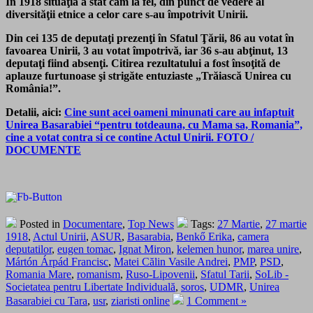
În 1918 situaţia a stat cam la fel, din punct de vedere al
diversităţii etnice a celor care s-au împotrivit Unirii.
Din cei 135 de deputaţi prezenţi în Sfatul Ţării, 86 au votat în
favoarea Unirii, 3 au votat împotrivă, iar 36 s-au abţinut, 13
deputaţi fiind absenţi. Citirea rezultatului a fost însoţită de
aplauze furtunoase şi strigăte entuziaste „Trăiască Unirea cu
România!”.
Detalii, aici:
Cine sunt acei oameni minunati care au infaptuit
Unirea Basarabiei “pentru totdeauna, cu Mama sa, Romania”,
cine a votat contra si ce contine Actul Unirii. FOTO /
DOCUMENTE
Posted in
Documentare
,
Top News
Tags:
27 Martie
,
27 martie
1918
,
Actul Unirii
,
ASUR
,
Basarabia
,
Benkő Erika
,
camera
deputatilor
,
eugen tomac
,
Ignat Miron
,
kelemen hunor
,
marea unire
,
Mártón Árpád Francisc
,
Matei Călin Vasile Andrei
,
PMP
,
PSD
,
Romania Mare
,
romanism
,
Ruso-Lipovenii
,
Sfatul Tarii
,
SoLib -
Societatea pentru Libertate Individuală
,
soros
,
UDMR
,
Unirea
Basarabiei cu Tara
,
usr
,
ziaristi online
1 Comment »