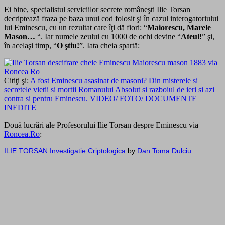
Ei bine, specialistul serviciilor secrete româneşti Ilie Torsan
decriptează fraza pe baza unui cod folosit şi în cazul interogatoriului
lui Eminescu, cu un rezultat care îţi dă fiori: “
Maiorescu, Marele
Mason…
“. Iar numele zeului cu 1000 de ochi devine “
Ateul!
” şi,
în acelaşi timp, “
O ştiu!
”. Iata cheia spartă:
Citiţi şi:
A fost Eminescu asasinat de masoni? Din misterele si
secretele vietii si mortii Romanului Absolut si razboiul de ieri si azi
contra si pentru Eminescu. VIDEO/ FOTO/ DOCUMENTE
INEDITE
Două lucrări ale Profesorului Ilie Torsan despre Eminescu via
Roncea.Ro
:
ILIE TORSAN Investigatie Criptologica
by
Dan Toma Dulciu