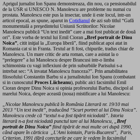
Aprigul jurnalist Ion Spanu demonstreaza, din nou, ca pensionabilul
de la USR si UNESCO N. Manolescu are probleme nu numai cu
prostata. Manolescu este pus la insectar, unde ii este locul, intr-un
articol epocal, as spune, aparut in
Cotidianul
de azi sub titlul “Gafă
monumentală a preşedintelui Uniunii Scriitorilor: Nicolae
Manolescu publică “Un text inedit” care a mai fost publicat de două
ori”. Este vorba de textul lui Emil Cioran
„Bref portrait de Dinu
Noïca”
, citit iniţial la „Europa liberă”, fiind publicat apoi atat in
Romania cat si in Franta. Textul ar fi fost, chipurile, tradus chiar de
Manolescu. Un mare critic de arta roman, care a asistat la o
“prelegere” a lui Manolescu despre Brancusi intr-o limba
schimonista cu vagi inflexiuni de prin suburbiile Parisului s-a
intrebat sec: “A invatat Manolescu franceza?”. Prin amabilitatea
filosofului Constantin Barbu si a jurnalistului Ion Spanu (combatant
si in cunoscutul
Proces Liicheanu
), public aici facsimilul Emil
Cioran despre Dinu Noica si opinia profesorului Barbu, discipol al
marelui Noica, despre această (noua) mistificare a lui Manolescu:
„Nicolae Manolescu publică în România Literară nr. 19/10 mai
2013 “Un text inedit”, traducând “Scurt portret al lui Dinu Noica”.
Manolescu crede că “textul n-a fost tipărit niciodată”. Istoria
literară n-a fost niciodată punctul tare al lui Manolescu, „
Bref
portrait de Dinu Noïca”
fiind tipărit de mai multe ori după 1990,
când apare în cărticica „L’Ami lointain, Paris-Bucarest”, Paris,
Criterion, 1991 (fără corecturile pe care le vedem în facsimilul