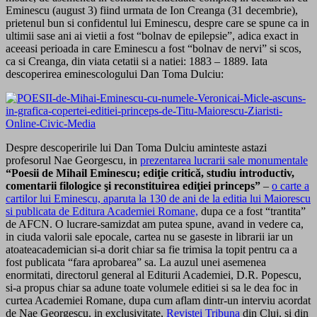
Eminescu (august 3) fiind urmata de Ion Creanga (31 decembrie),
prietenul bun si confidentul lui Eminescu, despre care se spune ca in
ultimii sase ani ai vietii a fost “bolnav de epilepsie”, adica exact in
aceeasi perioada in care Eminescu a fost “bolnav de nervi” si scos,
ca si Creanga, din viata cetatii si a natiei: 1883 – 1889. Iata
descoperirea eminescologului Dan Toma Dulciu:
Despre descoperirile lui Dan Toma Dulciu aminteste astazi
profesorul Nae Georgescu, in
prezentarea lucrarii sale monumentale
“Poesii de Mihail Eminescu; ediţie critică, studiu introductiv,
comentarii filologice şi reconstituirea ediţiei princeps”
–
o carte a
cartilor lui Eminescu, aparuta la 130 de ani de la editia lui Maiorescu
si publicata de Editura Academiei Romane,
dupa ce a fost “trantita”
de AFCN. O lucrare-samizdat am putea spune, avand in vedere ca,
in ciuda valorii sale epocale, cartea nu se gaseste in librarii iar un
atoateacademician si-a dorit chiar sa fie trimisa la topit pentru ca a
fost publicata “fara aprobarea” sa. La auzul unei asemenea
enormitati, directorul general al Editurii Academiei, D.R. Popescu,
si-a propus chiar sa adune toate volumele editiei si sa le dea foc in
curtea Academiei Romane, dupa cum aflam dintr-un interviu acordat
de Nae Georgescu, in exclusivitate,
Revistei Tribuna
din Cluj, si din