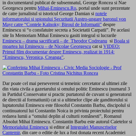
in documentarul publicat de subsemnatul, George Roncea si Nae
Georgescu pentru
Mihai-Eminescu.Ro
, portal unde sunt prezentate
de catre jurnalistul si istoricul George Damian si
notele
informatorului si spionului Securitatii Austro-ungare baronul von
Mayr catre “Contele Kalnoky; Biroul de Informatii”
despre
Eminescu si “o consfatuire secreta a Societatii Carpatii”. Pe acelasi
site In Memoriam Mihai Eminescu gasiti integral si lucrarile
Eminescu – drama sacrificarii – de Theodor Codreanu
si
Boala si
moartea lui Eminescu – de Nicolae Georgescu
cat si
VIDEO:
Primul film documentar despre Eminescu, realizat in 1914:
“Eminescu, Veronica, Creanga”
.
Dar poate cel mai perseverent si temeinic cercetator al ultimei zile
din viata civila a gazetarului si omului politic Eminescu (numarul 3
in Partidul Conservator si practic purtatorul de cuvant si generatorul
de directii al formatiunii) cat si a ultimelor clipe ale ganditorului si
luptatorului Eminescu este filosoful Constantin Barbu, discipolul si
continuatorul lui Constantin Noica in privinta proiectului pentru
redarea lumii a “omului deplin al culturii românesti”, Romanul
Absolut Mihai Eminescu. Constantin Barbu este autorul Caietelor si
Memorialului Eminescu
si editor al
Integralei Manuscriselor
Cantemir
, din care o editie de lux a fost donata recent Academiei