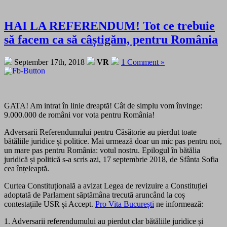
HAI LA REFERENDUM! Tot ce trebuie
să facem ca să câștigăm, pentru România
September 17th, 2018
VR
1 Comment »
GATA! Am intrat în linie dreaptă! Cât de simplu vom învinge:
9.000.000 de români vor vota pentru România!
Adversarii Referendumului pentru Căsătorie au pierdut toate
bătăliile juridice și politice. Mai urmează doar un mic pas pentru noi,
un mare pas pentru România: votul nostru. Epilogul în bătălia
juridică și politică s-a scris azi, 17 septembrie 2018, de Sfânta Sofia
cea înțeleaptă.
Curtea Const
ituțională a avizat Legea de revizuire a Constituției
adoptată de Parlament săptămâna trecută aruncând la coș
contestațiile USR și Accept.
Pro Vita București
ne informează:
1. Adversarii referendumului au pierdut clar bătăliile juridice și