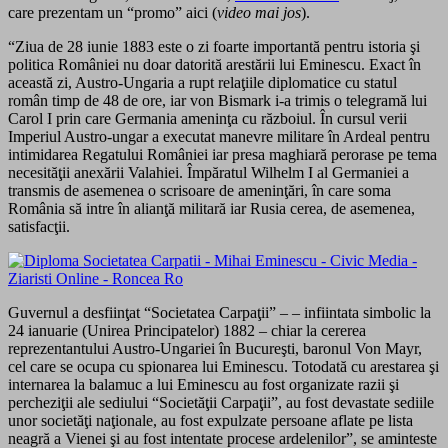
care prezentam un “promo” aici (
video mai jos
).
“Ziua de 28 iunie 1883 este o zi foarte importantă pentru istoria şi
politica României nu doar datorită arestării lui Eminescu. Exact în
această zi, Austro-Ungaria a rupt relaţiile diplomatice cu statul
român timp de 48 de ore, iar von Bismark i-a trimis o telegramă lui
Carol I prin care Germania ameninţa cu războiul. În cursul verii
Imperiul Austro-ungar a executat manevre militare în Ardeal pentru
intimidarea Regatului României iar presa maghiară perorase pe tema
necesităţii anexării Valahiei. Împăratul Wilhelm I al Germaniei a
transmis de asemenea o scrisoare de ameninţări, în care soma
România să intre în alianţă militară iar Rusia cerea, de asemenea,
satisfacţii.
Guvernul a desfiinţat “Societatea Carpaţii” – – infiintata simbolic la
24 ianuarie (Unirea Principatelor) 1882 – chiar la cererea
reprezentantului Austro-Ungariei în Bucureşti, baronul Von Mayr,
cel care se ocupa cu spionarea lui Eminescu. Totodată cu arestarea şi
internarea la balamuc a lui Eminescu au fost organizate razii şi
percheziţii ale sediului “Societăţii Carpaţii”, au fost devastate sediile
unor societăţi naţionale, au fost expulzate persoane aflate pe lista
neagră a Vienei şi au fost intentate procese ardelenilor”, se aminteste