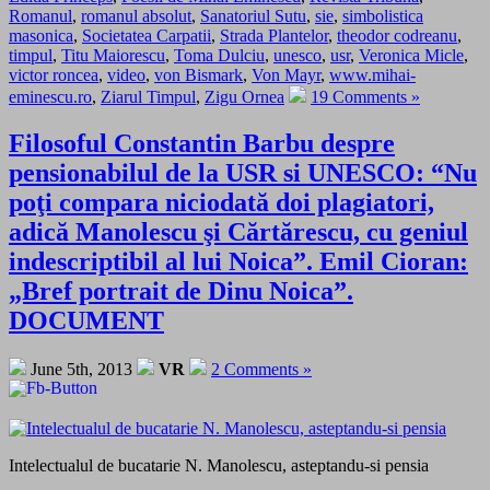
Romanul
,
romanul absolut
,
Sanatoriul Sutu
,
sie
,
simbolistica
masonica
,
Societatea Carpatii
,
Strada Plantelor
,
theodor codreanu
,
timpul
,
Titu Maiorescu
,
Toma Dulciu
,
unesco
,
usr
,
Veronica Micle
,
victor roncea
,
video
,
von Bismark
,
Von Mayr
,
www.mihai-
eminescu.ro
,
Ziarul Timpul
,
Zigu Ornea
19 Comments »
Filosoful Constantin Barbu despre
pensionabilul de la USR si UNESCO: “Nu
poţi compara niciodată doi plagiatori,
adică Manolescu şi Cărtărescu, cu geniul
indescriptibil al lui Noica”. Emil Cioran:
„Bref portrait de Dinu Noica”.
DOCUMENT
June 5th, 2013
VR
2 Comments »
Intelectualul de bucatarie N. Manolescu, asteptandu-si pensia