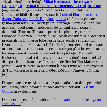
azi, aici, două, de referinţă:
Mihai Eminescu – Investigaţie
Criptologică
şi
Mihai Eminescu Documente… si Enigmele lor
(
disponibile mai jos, de la Scribd, via Dan Toma Dulciu
).
Cunoscutul bibliofil care a descoperit şi
primul film documentar
despre Eminescu
,
Ion C. Rogojanu, afirmă
că formula pe care a
găsit-o profesorul Ilie Torsan pentru a “sparge” textele cu cifru ale
unor mari poeţi români, îndeosebi ale lui Eminescu, poate fi
denumită „Teorema Torsan cu privire la aplicaţiile şirurilor
Fibonacci în domeniul Poeziei”. Ilie Torsan consideră că a identificat
în scrierile lui Eminescu folosirea de către acesta a şirurilor lui
Leonardo Pisano Fibonacci (1175 – 1240), considerat
cel mai mare
matematician pe care l-a dat Occidentul creştin până în secolul al
18-
lea, după cum îl prezintă profesorul de criptologie. Mai mult:
Eminescu nu numai scria dar şi vorbea criptat, după cum se relevă
din spusele sale dramatice, înregistrate de fiica lui Titu Maiorescu pe
peronul Gării de Nord, la momentul în care Eminescu este expediat
de Titu Maiorescu la sanatoriul O
ber-Döbling (
demonstraţia mai
jos
).
Despre toate acestea şi multe altele puteţi afla chiar de la generalul
Ilie Torsan, care a acordat un video-interviu portalului
Ziaristi
Online
, în exclusivitate.
Documentare extrasă din articolul “
Juramantul lui Ion Creanga nu
este masonic
“: