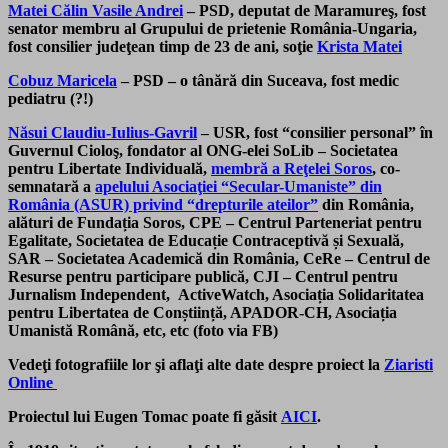
Matei Călin Vasile Andrei
– PSD, deputat de Maramureş, fost
senator membru al Grupului de prietenie România-Ungaria,
fost consilier judeţean timp de 23 de ani, soţie
Krista Matei
Cobuz Maricela
– PSD – o tânără din Suceava, fost medic
pediatru (?!)
Năsui Claudiu-Iulius-Gavril
– USR, fost “consilier personal” în
Guvernul Cioloş, fondator al ONG-elei SoLib – Societatea
pentru Libertate Individuală,
membră a Reţelei Soros
, co-
semnatară a
apelului Asociaţiei “Secular-Umaniste” din
România (ASUR) privind “drepturile ateilor”
din România,
alături de Fundația Soros, CPE – Centrul Parteneriat pentru
Egalitate, Societatea de Educație Contraceptivă și Sexuală,
SAR – Societatea Academică din România, CeRe – Centrul de
Resurse pentru participare publică, CJI – Centrul pentru
Jurnalism Independent, ActiveWatch, Asociația Solidaritatea
pentru Libertatea de Conștiință, APADOR-CH, Asociația
Umanistă Română, etc, etc
(foto via FB)
Vedeţi fotografiile lor şi aflaţi alte date despre proiect la
Ziaristi
Online
Proiectul lui Eugen Tomac poate fi găsit
AICI
.