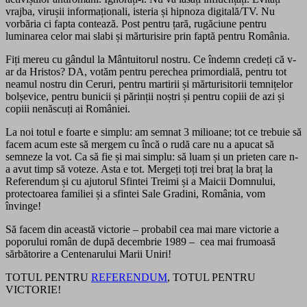
vrajba, virușii informaționali, isteria și hipnoza digitală/TV. Nu
vorbăria ci fapta contează. Post pentru țară, rugăciune pentru
luminarea celor mai slabi și mărturisire prin faptă pentru România.
Fiți mereu cu gândul la Mântuitorul nostru. Ce îndemn credeți că v-
ar da Hristos? DA, votăm pentru perechea primordială, pentru tot
neamul nostru din Ceruri, pentru martirii și mărturisitorii temnițelor
bolșevice, pentru bunicii și părinții noștri și pentru copiii de azi și
copiii nenăscuți ai României.
La noi totul e foarte e simplu: am semnat 3 milioane; tot ce trebuie să
facem acum este să mergem cu încă o rudă care nu a apucat să
semneze la vot. Ca să fie și mai simplu: să luam și un prieten care n-
a avut timp să voteze. Asta e tot. Mergeți toți trei braț la braț la
Referendum și cu ajutorul Sfintei Treimi și a Maicii Domnului,
protectoarea familiei și a sfintei Sale Gradini, România, vom
învinge!
Să facem din această victorie – probabil cea mai mare victorie a
poporului român de după decembrie 1989 – cea mai frumoasă
sărbătorire a Centenarului Marii Uniri!
TOTUL PENTRU
REFERENDUM
, TOTUL PENTRU
VICTORIE!