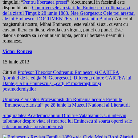
timpului: “
Pentru libertatea presei
” (documentul in facsimil este
disponibil aici:
Controversele arestarii lui Eminescu in ultima sa zi
de la ziarul Timpul: 28 iunie 1883. Nae Georgescu: Cele trei arestari
ale lui Eminescu. DOCUMENTE via Constantin Barbu
). Articolul
magistrului nostru, Mihai Eminescu, este valabil si azi, cuvant cu
cuvant, litera cu litera, virgula cu virgula, punct cu punct. Este
datoria noastra sa-i continuam lupta, pentru libertatea neamului
romanesc.
Victor Roncea
15 iunie 2013
Cititi si
Profesor Theodor Codreanu: Eminescu şi CARTEA
(pornind de la ediţia N. Georgescu). Diferenţa dintre CARTEA lui
Dante şi a lui Eminescu şi „cărţile” moderniştilor şi
postmoderniştilor
Uniunea Ziaristilor Profesionisti din Romania acorda Premiile
“Eminescu, ziaristul” pe 28 iunie la Muzeul National al Literaturii
Singuratatea Academicianului Dimitrie Vatamaniuc. Un interviu
tulburator despre viata si moartea lui Eminescu si soarta operei sale
sub comunisti si postmodernisti