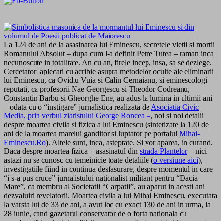
La 124 de ani de la asasinarea lui Eminescu, secretele vietii si mortii
Romanului Absolut – dupa cum l-a definit Petre Tutea – raman inca
necunoscute in totalitate. An cu an, firele incep, insa, sa se dezlege.
Cercetatori aplecati cu acribie asupra metodelor oculte ale eliminarii
lui Eminescu, ca Ovidiu Vuia si Calin Cernaianu, si eminescologi
reputati, ca profesorii Nae Georgescu si Theodor Codreanu,
Constantin Barbu si Gheorghe Ene, au adus la lumina in ultimii ani
– odata cu o “instigare” jurnalistica realizata de
Asociatia Civic
Media, prin verbul ziaristului George Roncea –
, noi si noi detalii
despre moartea civila si fizica a lui Eminescu (sintetizate la 120 de
ani de la moartea marelui ganditor si luptator pe portalul
Mihai-
Eminescu.Ro
). Altele sunt, inca, asteptate. Si vor aparea, in curand.
Daca despre moartea fizica – asasinatul din
strada Plantelor
– nici
astazi nu se cunosc cu temeinicie toate detaliile (
o versiune aici
),
investigatiile fiind in continua desfasurare, despre momentul in care
“i s-a pus cruce” jurnalistului nationalist militant pentru “Dacia
Mare”, ca membru al Societatii “Carpatii”, au aparut in acesti ani
dezvaluiri revelatorii. Moartea civila a lui Mihai Eminescu, executata
la varsta lui de 33 de ani, a avut loc cu exact 130 de ani in urma, la
28 iunie, cand gazetarul conservator de o forta nationala cu