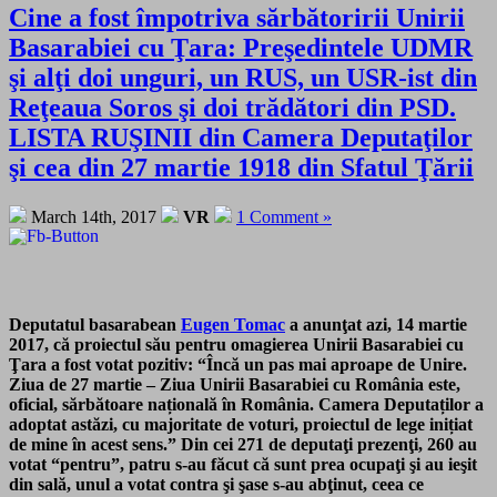
Cine a fost împotriva sărbătoririi Unirii
Basarabiei cu Ţara: Preşedintele UDMR
şi alţi doi unguri, un RUS, un USR-ist din
Reţeaua Soros şi doi trădători din PSD.
LISTA RUŞINII din Camera Deputaţilor
şi cea din 27 martie 1918 din Sfatul Ţării
March 14th, 2017
VR
1 Comment »
Deputatul basarabean
Eugen Tomac
a anunţat azi, 14 martie
2017, că proiectul său pentru omagierea Unirii Basarabiei cu
Ţara a fost votat pozitiv: “Încă un pas mai aproape de Unire.
Ziua de 27 martie – Ziua Unirii Basarabiei cu România este,
oficial, sărbătoare națională în România. Camera Deputaților a
adoptat astăzi, cu majoritate de voturi, proiectul de lege inițiat
de mine în acest sens.” Din cei 271 de deputaţi prezenţi, 260 au
votat “pentru”, patru s-au făcut că sunt prea ocupaţi şi au ieşit
din sală, unul a votat contra şi şase s-au abţinut, ceea ce