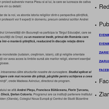
 un proiect subversiv marca Plesu si ai lui, la care se lucreaza de cativa
Red
re vin cu detalii:
de la noi, va aborda istoria religiilor dintr-o perspectiva științifică,
 profesorii vor fi experți în domeniu, precum celebrul scriitor Andrei
Publ
drul Universităţii din Bucureşti va participa la Târgul Educaţiei, care se
EVENI
Facultăţii de Drept,
cu un masterat inedit, primul din România care
os într-o manieră ştiinţifică, readucând în discuţie relaţia dintre
EVENI
ZIARIS
ile monoteiste (iudaism, creştinism, islam), cât şi religiile orientale
 vor avea acces la limbile-sursă ale marilor religii, element esenţial
ZIARU
igioase.
FACE
ntoarcerea către structurile noastre de cunoaştere.
Studiul aplicat al
tigare cele mai recente din ştiinţă, pârghiile pentru schiţarea a ceea
Fac
inţii
”, crede Madeea Axinciuc, directorul de program.
atului se află
Andrei Pleşu, Francisca Băltăceanu, Florin Ţurcanu,
Ziar
Dîncă, Ştefan Colceriu
. Programul are ca instituţii partenere Institutul
Leiden (Olanda), Colegiul Noua Europă şi Centrul de Studii Bizantine