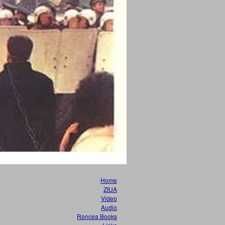
Home
ZIUA
Video
Audio
Roncea Books