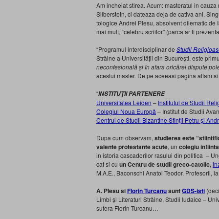
Am incheiat stirea. Acum: masteratul in cauza n
Silberstein
, ci dateaza deja de cativa ani. Singu
tologice Andrei Plesu, absolvent dilematic de Is
mai mult, “celebru scriitor” (parca ar fi prezent
“Programul interdisciplinar de
Studii Religioase
Străine a Universităţii din Bucureşti, este pr
neconfesională și în afara oricărei dispute po
acestui master. De pe aceeasi pagina aflam s
“
INSTITUŢII PARTENERE
Universitatea Leiden
–
Institutul de Studii Rel
Colegiul Noua Europă
– Institut de Studii Ava
Centrul de Studii Bizantine Sfinţii Petru şi Andr
Dupa cum observam,
studierea este “stiintif
valente protestante acute
, un
colegiu infiin
in istoria cascadorilor rasului din politica –
cat si cu
un Centru de studii greco-catolic
,
in
M.A.E., Baconschi Anatol Teodor. Profesorii, la 
A. Plesu si
Florin Turcanu
sunt
GDS-isti
(deci
Limbi și Literaturi Străine, Studii Iudaice – Uni
sufera Florin Turcanu…