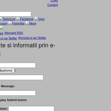
Links
Contact
Abonare RSS
Roncea.ro pe Twitter
te si informatii prin e-
l
'>
 Message:
play Submit button
label: