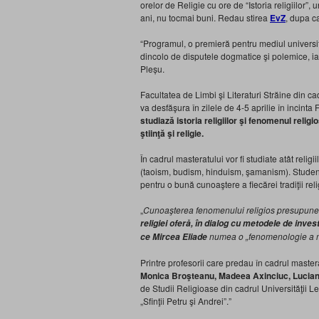
orelor de Religie cu ore de “Istoria religiilor”,
ani, nu tocmai buni. Redau stirea
EvZ
, dupa ca
“Programul, o premieră pentru mediul universitar 
dincolo de disputele dogmatice şi polemice, iar
Pleșu.
Facultatea de Limbi şi Literaturi Străine din ca
va desfăşura în zilele de 4-5 aprilie în incinta 
studiază istoria religiilor şi fenomenul religi
ştiinţă şi religie.
În cadrul masteratului vor fi studiate atât religi
(taoism, budism, hinduism, şamanism). Studenții
pentru o bună cunoaştere a fiecărei tradiţii rel
„
Cunoaşterea fenomenului religios presupune î
religiei oferă, în dialog cu metodele de inves
numea o „fenomenologie a m
ce Mircea Eliade
Printre profesorii care predau în cadrul master
Monica Broşteanu, Madeea Axinciuc, Lucian 
de Studii Religioase din cadrul Universităţii 
„Sfinţii Petru şi Andrei”.”