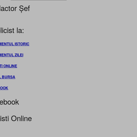
actor Șef
icist la:
MENTUL ISTORIC
MENTUL ZILEI
TI ONLINE
L BURSA
BOOK
ebook
isti Online