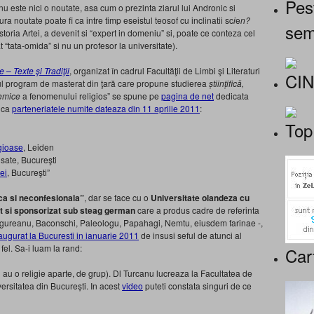
Pes
u este nici o noutate, asa cum o prezinta ziarul lui Andronic si
ra noutate poate fi ca intre timp eseistul teosof cu inclinatii sc
i
e
n?
sem
toria Artei, a devenit si “expert in domeniu” si, poate ce conteza cel
at “tata-omida” si nu un profesor la universitate).
 – Texte şi Tradiţii
, organizat în cadrul Facultăţii de Limbi şi Literaturi
CI
imul program de masterat din ţară care propune studierea
științifică,
lemice
a fenomenului religios” se spune pe
pagina de net
dedicata
i ca
parteneriatele numite dateaza din 11 aprilie 2011
:
Top
igioase
, Leiden
nsate, Bucureşti
ei
, Bucureşti”
ica si neconfesionala”
, dar se face cu o
Universitate olandeza cu
tat si sponsorizat sub steag german
care a produs cadre de referinta
 Ungureanu, Baconschi, Paleologu, Papahagi, Nemtu, eiusdem farinae -,
augurat la Bucuresti in ianuarie 2011
de insusi seful de atunci al
fel. Sa-i luam la rand:
Car
 au o religie aparte, de grup). Dl Turcanu lucreaza la Facultatea de
versitatea din București. In acest
video
puteti constata singuri de ce