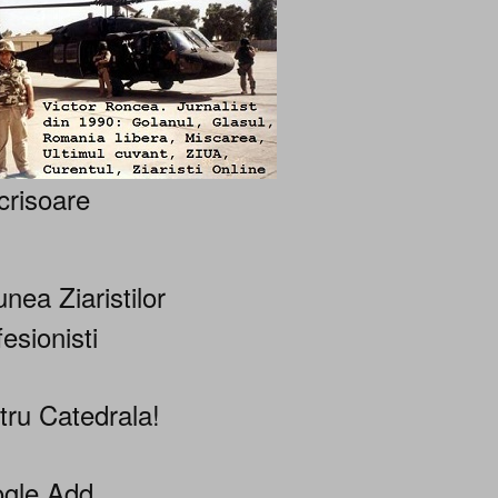
crisoare
nea Ziaristilor
esionisti
tru Catedrala!
gle Add