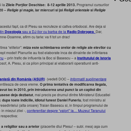
si la
Zilele Porţilor Deschise:
8-12 aprilie 2013.
Programul cursurilor
-20 –
iar miercuri si joi
si
Religie şi magie,
Religii orientale
Religie
estui fapt, ca dl Plesu sa recruteze si cativa ortodocsi. Are deja si
 din
Doxologia
sau a DJ-ilor cu barba de la
Radio Dobrogea
.
Dar,
e-Doamne, afirm cu tarie: va fi tot un drac!
irea “elitelor”:
miza este schimbarea orelor de religie ale elevilor cu
pt model! Planurile au fost elaborate inca de dinainte de infiintarea
anu
– prin trafic de influenta la Boc si Basescu – a
Institutului de Istoria
of, A. Plesu, si ca pilon principal al elaborarii operatiunii anti-
anistă din România (ASUR)
(vedeti DOC –
Informatii suplimentare
ventileaza de ceva vreme.
O prima tentativa de modificarea ilegala,
 avut loc in 2010, prin introducerea unui punct la un capitol din
fusese deja dezbatut
, mai precis pe drumul dintre Ministerul Educatiei
: dupa toate indiciile, idiotul funest Daniel Funeriu
, fost ministru al
presedintelui (alta oroare) Traian Basescu si, in timpul programului de
 in miezul zilei -,
conferentiar despre “valori” la… Muzeul Taranului
 respectiva:
 a religiilor sau a artelor
(placerile dlui Plesu! – subl. mea) aşa cum