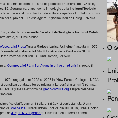
erata “cea mai celebra” din sirul de profesori enumerati de EvZ este,
sca Băltăceanu
, care are licenta in teologie de la
Institutul Teologic
a facut parte atat din colectivul de editare a operelor lui Platon condus
din cel al proiectului
Septuaginta
, iniţiat mai nou de Colegiul “Noua
irom, a absolvit si
cursurile Facultatii de Teologie la Institutul Catolic
tre altele, si Stiinte biblice.
O s
Tanara
Madeea Larisa Axinciuc
(nascuta in 1976
are
masterat in domeniul Studii Iudaice
, de la Centrul de Studii
ost director al Institutul Cultural Român, Tel Aviv.
ru al
Congregației Părinților Augustinieni Asumpționiști
si poate fi
Uniu
Prof
 in 1979), angajat intre 2002 si 2006 la “New Europe College – NEC”,
si beneficar de atatea burse (ultima la Leiden) si granturi NEC incat
 de Badilita (care se exprima pe
greco-catolica.org
asupra colegelor
Brosteanu.
Pen
nt inca “celebri”), cum ar fi Szilárd Szilágyi si confucianista Diana
prof. dr.
Moshe Idel
, Universitatea Ebraică din Ierusalim, Israel Doctor
prof. dr.
Jürgen K. Zangenberg
, Universitatea Leiden, Olanda.
Goo