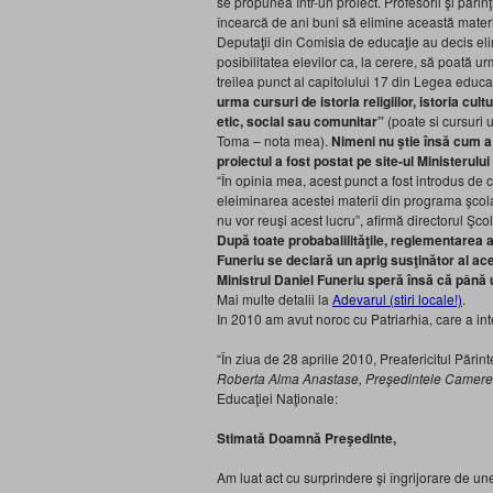
se propunea într-un proiect. Profesorii şi pări
încearcă de ani buni să elimine această mater
Deputaţii din Comisia de educaţie au decis eli
posibilitatea elevilor ca, la cerere, să poată ur
treilea punct al capitolului 17 din Legea educaţ
urma cursuri de istoria religiilor, istoria cul
etic, social sau comunitar”
(poate si cursuri 
Toma – nota mea).
Nimeni nu ştie însă cum a
proiectul a fost postat pe site-ul Ministerulu
“În opinia mea, acest punct a fost introdus de 
eleiminarea acestei materii din programa şcola
nu vor reuşi acest lucru”, afirmă directorul Şc
După toate probabalilităţile, reglementarea a
Funeriu se declară un aprig susţinător al aces
Ministrul Daniel Funeriu speră însă că până u
Mai multe detalii la
Adevarul (stiri locale!)
.
In 2010 am avut noroc cu Patriarhia, care a in
“În ziua de 28 aprilie 2010, Preafericitul Păr
Roberta Alma Anastase, Preşedintele Camerei
Educaţiei Naţionale:
Stimată Doamnă Preşedinte,
Am luat act cu surprindere şi îngrijorare de un