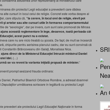
nţii condamnă atitudinea unor reprezentanţi ai ministerului care
ie.
minarea din proiectul Legii educaţiei a prevederii care dădea
ma alte cursuri în locul celui de religie. Concret este vorba despre al
iei, care stipula că,
“la cerere, în locul orei de religie, elevii pot
turii şi artelor sau alte cursuri utile în formarea comportamentului
utile de “sexologie”, dar pe invers, cum sunt cele promovat de Mircea
 ajuns această reglementare în lege, deoarece, toată perioada cât
i Educaţiei, acest punct nu a existat.
cineva care nu are nicio treabă cu şcoala. De fapt, de mult se încearcă
ră, chipurile pentru aerisirea planului cadru, dar eu sunt convinsă că
SRI
olii Constantin Brâncoveanu din Galaţi, Monalissa Nica.
 ajuns direct de la Ministerul Educaţiei întrucât ministrul Daniel
tei idei.
(…)
rmă se va reveni la varianta iniţială propusă de minister.
“
Pen
tervenit prompt sesizand frauda ordinara:
Nea
inte Daniel, Patriarhul Bisericii Ortodoxe Române, a adresat doamnei
 Deputaţilor
următoarea scrisoare în legătură cu proiectul Legii
An 
ele prevederi ale proiectului
Legii Educaţiei Naţionale
în forma