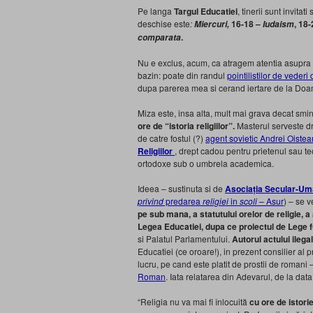
Pe langa
Targul Educatiei
, tinerii sunt invitati 
deschise este
:
16-18 –
, 18
Miercuri,
Iudaism
.
comparata
Nu e exclus, acum, ca atragem atentia asupra ac
bazin: poate din randul
pointilistilor de vederi
dupa parerea mea si cerand iertare de la Doamn
Miza este, insa alta, mult mai grava decat smint
ore de “istoria religiilor”.
Masterul serveste dre
de catre fostul (?)
agent sovietic Andrei Oiste
Religiilor
, drept cadou pentru prietenul sau teos
ortodoxe sub o umbrela academica.
Ideea – sustinuta si de
Asociația Secular-Um
privind
predarea
religiei
in
scoli
– Asur
) – se 
pe sub mana, a statutului orelor de religie, a
Legea Educatiei, dupa ce proiectul de Lege 
si Palatul Parlamentului.
Autorul actului ilegal
Educatiei (ce oroare!), in prezent consilier al 
lucru, pe cand este platit de prostii de romani –
Roman
. Iata relatarea din Adevarul, de la data
“Religia nu va mai fi înlocuită
cu ore de istorie