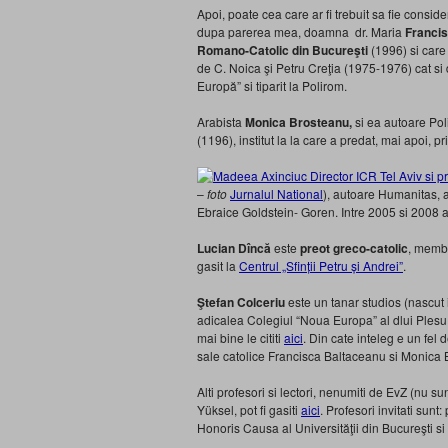
Apoi, poate cea care ar fi trebuit sa fie consid
dupa parerea mea, doamna dr. Maria
Franci
Romano-Catolic din Bucureşti
(1996) si care 
de C. Noica şi Petru Creţia (1975-1976) cat si 
Europă” si tiparit la Polirom.
Arabista
Monica Brosteanu,
si ea autoare Pol
(1196), institut la la care a predat, mai apoi, prin
–
foto
Jurnalul National
), autoare Humanitas, 
Ebraice Goldstein- Goren. Intre 2005 si 2008 a f
Lucian Dîncă
este
preot greco-catolic
, memb
gasit la
Centrul „Sfinții Petru și Andrei”
.
Ştefan Colceriu
este un tanar studios (nascut
adicalea Colegiul “Noua Europa” al dlui Plesu 
mai bine le cititi
aici
. Din cate inteleg e un fel
sale catolice Francisca Baltaceanu si Monica 
Alti profesori si lectori, nenumiti de EvZ (nu su
Yüksel, pot fi gasiti
aici
. Profesori invitati sunt: 
Honoris Causa al Universităţii din Bucureşti si 