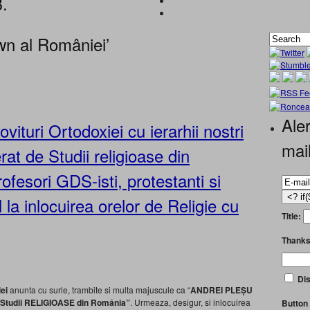
B.
n al României’
Aler
vituri Ortodoxiei cu ierarhii nostri
mai
at de Studii religioase din
ofesori GDS-isti, protestanti si
 la inlocuirea orelor de Religie cu
Title:
Thanks
Dis
ei
anunta cu surle, trambite si multa majuscule ca “
ANDREI PLEȘU
e Studii RELIGIOASE din România”
. Urmeaza, desigur, si inlocuirea
Button 