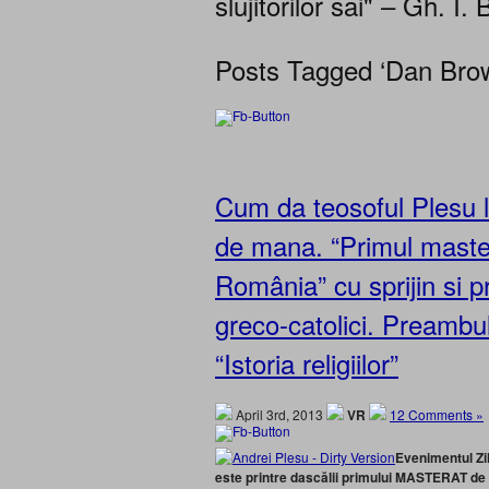
slujitorilor sai" – Gh. I. 
Posts Tagged ‘Dan Brow
Cum da teosoful Plesu lo
de mana. “Primul master
România” cu sprijin si pr
greco-catolici. Preambul
“Istoria religiilor”
April 3rd, 2013
VR
12 Comments »
Evenimentul Zil
este printre dascălii primului MASTERAT d