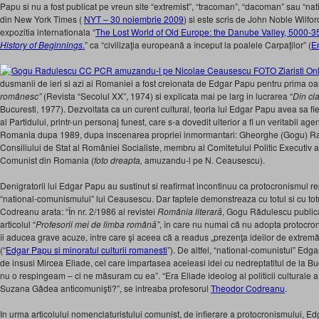
Papu si nu a fost publicat pe vreun site “extremist”, “tracoman”, “dacoman” sau “na
din New York Times (
NYT – 30 noiembrie 2009
) si este scris de John Noble Wilfo
expozitia internationala “
The Lost World of Old Europe: the Danube Valley, 5000-3
History of Beginnings
.
” ca “civilizaţia europeană a început la poalele Carpaţilor” (
E
dusmanii de ieri si azi ai Romaniei a fost creionata de Edgar Papu pentru prima oa
românesc”
(Revista “Secolul XX”, 1974) si explicata mai pe larg in lucrarea “
Din cla
Bucuresti, 1977). Dezvoltata ca un curent cultural, teoria lui Edgar Papu avea sa fie 
al Partidului, printr-un personaj funest, care s-a dovedit ulterior a fi un veritabil age
Romania dupa 1989, dupa inscenarea propriei inmormantari: Gheorghe (Gogu) Rad
Consiliului de Stat al României Socialiste, membru al Comitetului Politic Executiv al
Comunist din Romania (
foto dreapta,
amuzandu-l pe N. Ceausescu).
Denigratorii lui Edgar Papu au sustinut si reafirmat incontinuu ca protocronismul re
“national-comunismului” lui Ceausescu. Dar faptele demonstreaza cu totul si cu tot
Codreanu arata: “În nr. 2/1986 al revistei
România literară
, Gogu Rădulescu publica
articolul “
Profesorii mei de limba română”
, în care nu numai că nu adopta protocron
îi aducea grave acuze, între care şi aceea că a readus „prezenţa ideilor de extremă
(“
Edgar Papu si minoratul culturii romanesti
”). De altfel, “national-comunistul” Edg
de insusi Mircea Eliade, cel care impartasea aceleasi idei cu nedreptatitul de la B
nu o respingeam – ci ne măsuram cu ea”. “Era Eliade ideolog al politicii culturale a
Suzana Gâdea anticomunişti?”, se intreaba profesorul
Theodor Codreanu
.
In urma articolului nomenclaturistului comunist, de infierare a protocronismului, Ed