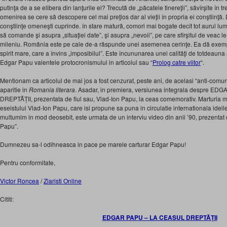
putinţa de a se elibera din lanţurile ei? Trecută de „păcatele tinereţii”, săvîrşite în t
omenirea se cere să descopere cel mai preţios dar al vieţii în propria ei conştiinţă
conştiinţe omeneşti cuprinde. în stare matură, comori mai bogate decît tot aurul lumi
să comande şi asupra „situaţiei date”, şi asupra „nevoii”, pe care sfîrşitul de veac 
mileniu. România este pe cale de-a răspunde unei asemenea cerinţe. Ea dă exemplu
spirit mare, care a învins „imposibilul”. Este încununarea unei calităţi de totdeauna 
Edgar Papu valentele protocronismului in articolul sau “
Prolog catre viitor
“.
Mentionam ca articolul de mai jos a fost cenzurat, peste ani, de acelasi “anti-comu
aparitie in
Romania literara
. Asadar, in premiera, versiunea integrala despre 
DREPTĂȚII, prezentata de fiul sau, Vlad-Ion Papu, la ceas comemorativ. Marturia 
eseistului Vlad-Ion Papu, care isi propune sa puna in circulatie internationala ideile 
multumim in mod deosebit, este urmata de un interviu video din anii ’90, prezentat
Papu”.
Dumnezeu sa-l odihneasca in pace pe marele carturar Edgar Papu!
Pentru conformitate,
Victor Roncea
/
Ziaristi Online
Cititi:
EDGAR PAPU – LA CEASUL DREPTĂȚII