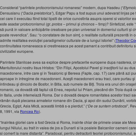
Considerat “parintele protocronismului romanesc” modern, dupa Hasdeu (“
Etymol
Densusianu (“
Dacia preistorica”
), Edgar Papu a fost supus unui adevarat linjas pe 
cei care il executau fiind total lipsiti de orice cunostinta asupra operei si valorilor
este asadar protocronismul (gr.
protos
– primul și
chronos
– timp)? Sintetizat, este
să pună în valoare anticipările creatoare pe plan universal în domeniul culturii și civ
poate revendica”. Sau: “o constatare de bun simţ, o realitate culturală prezentă în 
admite realitatea evoluţiei paradigmelor culturale de-a lungul istoriei” (
Theodor Co
continuitatea romaneasca si crestineasca pe acest pamant a contribuit definitoriu s
civilizatiei europene.
Parintele Staniloae avea sa explice despre prefacerile europene dupa nasterea, cru
Mantuitorului nostru Iisus Hristos: “Din Filipi, Apostolul Pavel şi însoţitorii lui au dus
macedonene, între care şi în Tesalonic şi Bereea (Fapte, cap. 17) care până azi pu
aproape în întregime de macedoneni. Aceşti macedoneni erau traci, care purtau şi
întindeau şi dincolo de Bosfor, în Bitia, sub numele de Biţi. Troia era unul din oraşe
romanic, ca dovadă stă faptul că Enea, nepotul lui Priam, plecând din Troia după ce 
în Italia, unde întemeiază Roma. Dar o dovadă despre romanitatea acestor traci sau
rămân după plecarea armatelor romane din Dacia, şi apoi din sudul Dunării, vorbito
Grecia, Egipt, Asia Mică, această limbă s-a pierdut.” (“
De ce suntem ortodocsi
”, Re
8, 1991, via
Roncea Ro
).
“Inaintea gloriei care a fost Grecia si Roma, inainte chiar de primele orase ale Me
lungul Nilului, au trait in valea de jos a Dunarii si la poalele Balcanilor oameni care 
si comert la mare distanta”. Paradoxal, pentru detractorii teoriei protocronismului, a