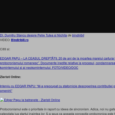
Dl. Dumitru Stancu despre Petre Tutea si Nichita
de
bindiribli
VIDEO:
Bindiribili.ro
Cititi si:
EDGAR PAPU – LA CEASUL DREPTĂȚII. 20 de ani de la moartea marelui carturar r
protocronismului romanesc”. Documente inedite relative la procesul, condamnarea s
kominternului si ai neokominternului. FOTO/VIDEO/DOC
Ziaristi Online:
Interviu cu EDGAR PAPU: “M-a preocupat cu statornicie descoperirea contributiei p
omenirii”
Protocronismul este o prioritate in raport cu ideea de sincronism. Adica, noi nu gaf
cateodata lua startul inaintea lor. S-a spus ca aceasta conceptie protocronica este fa