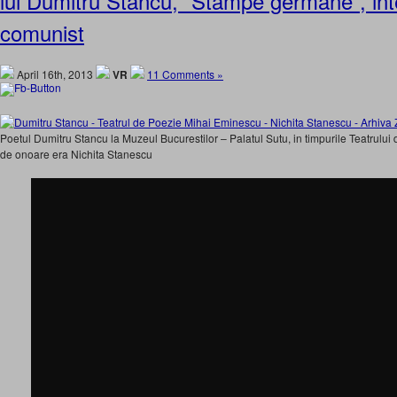
lui Dumitru Stancu, “Stampe germane”, int
comunist
April 16th, 2013
VR
11 Comments »
Poetul Dumitru Stancu la Muzeul Bucurestilor – Palatul Sutu, in timpurile Teatrului
de onoare era Nichita Stanescu