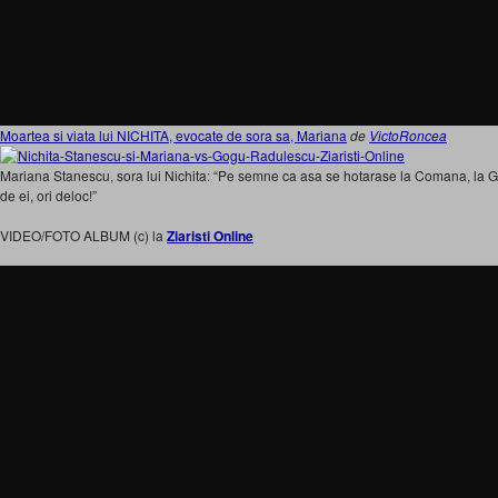
Moartea si viata lui NICHITA, evocate de sora sa, Mariana
de
VictoRoncea
Mariana Stanescu, sora lui Nichita: “Pe semne ca asa se hotarase la Comana, la Gog
de ei, ori deloc!”
VIDEO/FOTO ALBUM (c) la
Ziaristi Online