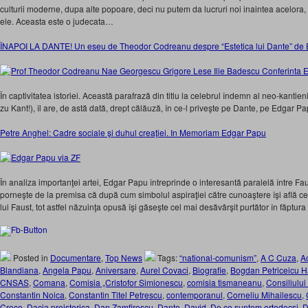
culturii moderne, dupa alte popoare, deci nu putem da lucruri noi inaintea acelor
ele. Aceasta este o judecata…
ÎNAPOI LA DANTE! Un eseu de Theodor Codreanu despre “Estetica lui Dante” d
În captivitatea istoriei. Această parafrază din titlu la celebrul îndemn al neo-kantien
zu Kant!), îl are, de astă dată, drept călăuză, în ce-l priveşte pe Dante, pe Edgar Pa
Petre Anghel: Cadre sociale şi duhul creaţiei. In Memoriam Edgar Papu
În analiza importanţei artei, Edgar Papu întreprinde o interesantă paralelă între Fa
porneşte de la premisa că după cum simbolul aspiraţiei către cunoaştere îşi află c
lui Faust, tot astfel năzuinţa opusă îşi găseşte cel mai desăvârşit purtător în făptur
Posted in
Documentare
,
Top News
Tags:
“national-comunism”
,
A C Cuza
,
A
Blandiana
,
Angela Papu
,
Aniversare
,
Aurel Covaci
,
Biografie
,
Bogdan Petriceicu 
CNSAS
,
Comana
,
Comisia „Cristofor Simionescu
,
comisia tismaneanu
,
Consiliului 
Constantin Noica
,
Constantin Titel Petrescu
,
contemporanul
,
Corneliu Mihailescu
,
Croce
,
Dacia preistorica
,
Dan Zamfirescu
,
Dante
,
David
,
De ce suntem ortodocsi
,
D