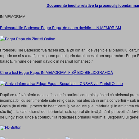
Documente inedite relative la procesul și condamna
IN MEMORIAM:
Profesorul Ilie Badescu: Edgar Papu, de neam davidic… IN MEMORIAM
Profesorul Ilie Badescu: “Să facem azi, la 20 din anii de veșnicie ai blândului cărtu
repede ce ni s-a dat”, cum spune poetul, prin darul acestui om nepereche : Edgar
baladă, minune de neam davidic în neamul românesc.”
Cine a fost Edgar Papu. IN MEMORIAM: FIŞĂ BIO-BIBLIOGRAFICĂ
După ce refuză oferta de a se înscrie în partidul comunist, găsind că ateismul prom
incompatibil cu sentimentele sale religioase, mai ales că în urma convertirii – sub 
Ghyka (la al cărui proces de beatificare îşi va aduce şi el mărturia şi în amintirea c
său fiu) – la catolicismul de rit oriental, este epurat din învăţământ şi nevoit să devi
de Lingvistică, unde a contribuit la redactarea primului volum al Dicţionarului gen