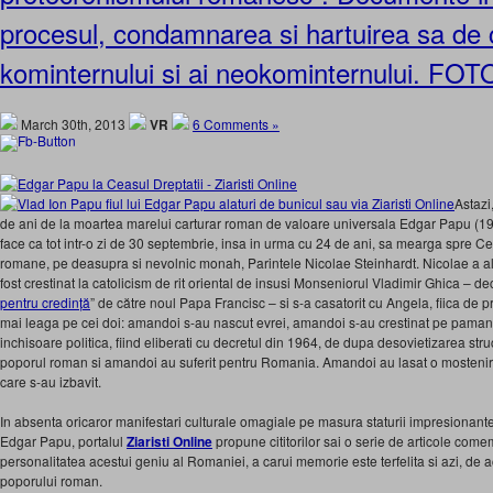
procesul, condamnarea si hartuirea sa de c
kominternului si ai neokominternului. F
March 30th, 2013
VR
6 Comments »
Astazi
de ani de la moartea marelui carturar roman de valoare universala Edgar Papu (19
face ca tot intr-o zi de 30 septembrie, insa in urma cu 24 de ani, sa mearga spre Ceru
romane, pe deasupra si nevolnic monah, Parintele Nicolae Steinhardt. Nicolae a a
fost crestinat la catolicism de rit oriental de insusi Monseniorul Vladimir Ghica – decl
pentru credință
” de către noul Papa Francisc – si s-a casatorit cu Angela, fiica de p
mai leaga pe cei doi: amandoi s-au nascut evrei, amandoi s-au crestinat pe pama
inchisoare politica, fiind eliberati cu decretul din 1964, de dupa desovietizarea stru
poporul roman si amandoi au suferit pentru Romania. Amandoi au lasat o mostenire
care s-au izbavit.
In absenta oricaror manifestari culturale omagiale pe masura staturii impresionante a 
Edgar Papu, portalul
Ziaristi Online
propune cititorilor sai o serie de articole come
personalitatea acestui geniu al Romaniei, a carui memorie este terfelita si azi, de
poporului roman.