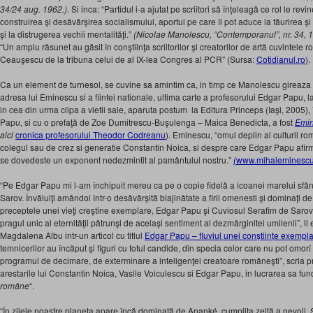
34/24 aug. 1962.).
Si inca: “Partidul i-a ajutat pe scriitori să înţeleagă ce rol le revi
construirea şi desăvârşirea socialismului, aportul pe care îl pot aduce la făurirea şi
şi la distrugerea vechii mentalităţi.”
(Nicolae Manolescu, “Contemporanul”, nr. 34, 
“Un amplu răsunet au găsit în conştiinţa scriitorilor şi creatorilor de artă cuvintele r
Ceauşescu de la tribuna celui de al IX-lea Congres al PCR” (Sursa:
Cotidianul.ro
).
Ca un element de turnesol, se cuvine sa amintim ca, in timp ce Manolescu gireaza s
adresa lui Eminescu si a fiintei nationale, ultima carte a profesorului Edgar Papu, l
in cea din urma clipa a vietii sale, aparuta postum la Editura Princeps (Iaşi, 2005), î
Papu, si cu o prefaţă de Zoe Dumitrescu-Buşulenga – Maica Benedicta, a fost
Emin
aici
cronica profesorului Theodor Codreanu
). Eminescu, “omul deplin al culturii r
colegul sau de crez si generatie Constantin Noica, si despre care Edgar Papu afir
se dovedeste un exponent nedezmintit al pamântului nostru.”
(www.mihaieminescu
“Pe Edgar Papu mi l-am închipuit mereu ca pe o copie fidelǎ a icoanei marelui sfân
Sarov. Învǎluiţi amândoi într-o desǎvârşitǎ blajinǎtate a firii omenesti şi dominaţi d
preceptele unei vieţi creştine exemplare, Edgar Papu şi Cuviosul Serafim de Sarov a
pragul unic al eternitǎţii pǎtrunşi de acelaşi sentiment al dezmǎrginitei umilenii”, i
Magdalena Albu intr-un articol cu titlul
Edgar Papu – fluviul unei conștiințe exempl
temnicerilor au încăput şi figuri cu totul can­dide, din specia celor care nu pot omorî
programul de decimare, de exterminare a inteligenţei creatoare româneşti”, scria
arestarile lui Constantin Noica, Vasile Voiculescu si Edgar Papu, in lucrarea sa fu
române
“.
“În zilele noastre planeta apare încă dominată de Ananké, cumplita zeiţă a nevoii. S