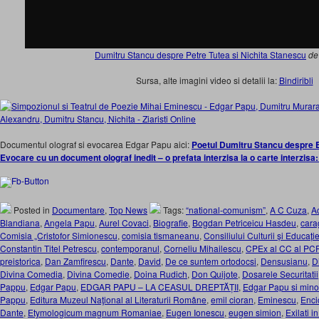
Dumitru Stancu despre Petre Tutea si Nichita Stanescu
d
Sursa, alte imagini video si detalii la:
Bindiribli
Documentul olograf si evocarea Edgar Papu aici:
Poetul Dumitru Stancu despre E
Evocare cu un document olograf inedit – o prefata interzisa la o carte interzi
Posted in
Documentare
,
Top News
Tags:
“national-comunism”
,
A C Cuza
,
A
Blandiana
,
Angela Papu
,
Aurel Covaci
,
Biografie
,
Bogdan Petriceicu Hasdeu
,
cara
Comisia „Cristofor Simionescu
,
comisia tismaneanu
,
Consiliului Culturii și Educație
Constantin Titel Petrescu
,
contemporanul
,
Corneliu Mihailescu
,
CPEx al CC al PC
preistorica
,
Dan Zamfirescu
,
Dante
,
David
,
De ce suntem ortodocsi
,
Densusianu
,
Di
Divina Comedia
,
Divina Comedie
,
Doina Rudich
,
Don Quijote
,
Dosarele Securitatii
Pappu
,
Edgar Papu
,
EDGAR PAPU – LA CEASUL DREPTĂȚII
,
Edgar Papu si minor
Pappu
,
Editura Muzeul Naţional al Literaturii Române
,
emil cioran
,
Eminescu
,
Enci
Dante
,
Etymologicum magnum Romaniae
,
Eugen Ionescu
,
eugen simion
,
Exilati in