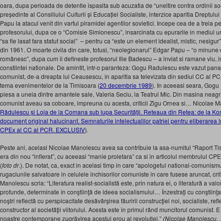
oara, dupa perioada de detentie ispasita sub acuzatia de “uneltire contra ordinii 
președinte al Consiliului Culturii și Educației Socialiste, interzice aparitia Dreptului
Papu la atacul venit din varful piramidei agentilor sovietici. Incepe cea de a treia 
profesorului, dupa ce o “Comisie Simionescu”, insarcinata cu epurarile in mediul uni
“sa fie lasat fara statut social” – pentru ca “este un element idealist, mistic, nesigu
din 1961. O moarte civila din care, totusi, “neolegionarul” Edgar Papu – “o minun
românesc”, dupa cum il defineste profesorul Ilie Badescu – a inviat si ramane viu, in
constiintei nationale. De amintit, intr-o paranteza: Gogu Radulescu este vazut pana 
comunist, de-a dreapta lui Ceausescu, in aparitia sa televizata din sediul CC al P
tema evenimentelor de la Timisoara (
20 decembrie 1989
). In aceeasi seara, Gog
piesa a uneia dintre amantele sale, Valeria Seciu, la Teatrul Mic. Din masina neag
comunist aveau sa coboare, impreuna cu acesta, criticii Zigu Ornea si… Nicolae M
Rădulescu şi Loja de la Comana sub lupa Securităţii. Reteaua din Retea: de la K
document original halucinant. Semnaturile intelectualilor patriei pentru eliberar
CPEx al CC al PCR. EXCLUSIV
).
Peste ani, acelasi Nicolae Manolescu avea sa contribuie la asa-numitul “Raport T
era din nou “infierat”, cu aceeasi “manie proletara” ca si in articolul membrului 
(
foto dr
.). De notat, ca, exact in acelasi timp in care “apologetul national-comunis
rugaciunile salvatoare in celulele inchisorilor comuniste in care fusese aruncat, cri
Manolescu scria: “Literatura realist-socialistă este, prin natura ei, o literatură a valo
profunde, determinate în conştiinţă de ideea socialismului… Înzestraţi cu conştiinţa ştiin
noştri reflectă cu perspicacitate desăvârşirea făuririi construcţiei noi, socialiste, re
constructor al societăţii viitorului. Acesta este în primul rând muncitorul comunist. E 
noastre contemporane zugrăvirea acestui erou al revoluţiei.”
(Nicolae Manolescu, ,