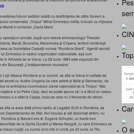
Pes
.ro
.
sem
evastarea tuturor sediilor odată cu desființarea de către Guvern a
iarului conservator „Timpul” Mihai Eminescu milita, inclusiv cu mijloace
ra Mamă în proiectul „Dacia Mare”.
CI
ntru operațiuni armate, după cum relevă eminescologul Theodor
vania, Banat, Bucovina, Maramureș și Crișana, teritorii românești
in ceea ce Societatea Carpații numea “România liberă”. Agenții secreți
Top
 lui Eminescu în cadrul organizației naționaliste, așa cum
 în Arhivele de la Viena. La 28 iunie 1883 este expulzat din
ez din București „L’Indépendence roumaine”.
Lojii Steaua Românie și al Junimii, se afla la Viena în calitate de
tat secret cu Austro-Ungaria (la care aderă și Italia și Germania), de
dus la anihilarea incomodului ziarist naționalist de la Timpul: “Mai
de naștere a lui Petre Carp, deci se poate spune că i s-a făcut un cadou
escu s-a aflat la Capșa, local pe care nu îl frecventa de obicei.
Car
se afla la acea dată primul sediu al Legației SUA în România, de
e Departamentul de Stat. Aici locuiau și alți diplomați străini, nu
România și Balcani era dr. Eugene Schuyler, un foarte bun
de securitate de la Gurile Dunării și Marea Neagră, cu care Eminescu se
O s
miezul nopții, cu numai cinci zile în urmă, pe 23 iunie, la Titu