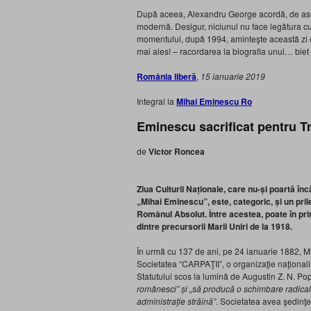
După aceea, Alexandru George acordă, de asem
modernă. Desigur, niciunul nu face legătura c
momentului, după 1994, aminteşte această zi ca
mai ales! – racordarea la biografia unui… biet 
România liberă
,
15 ianuarie 2019
Integral la
Mihai Eminescu Ro
Eminescu sacrificat pentru T
de
Victor Roncea
Ziua Culturii Naționale, care nu-și poartă în
„Mihai Eminescu”,
este, categoric,
și
un pri
Rom
ânul Absolut.
În
tre acestea, poate în pri
dintre precursorii Marii Uniri de la 1918.
În
urmă cu 13
7
de ani, pe 24 ianuarie 1882, Mi
Societatea “CARPAŢII”, o organizaţie naţionali
Statutului scos la lumină de Augustin Z. N. Po
românesci”
și
„să producă o schimbare radicală 
administraţie străină”
. Societatea avea şedinţe 