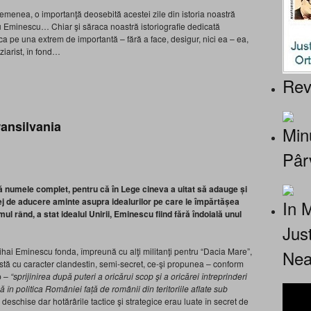
enea, o importanţă deosebită acestei zile din istoria noastră
u Eminescu… Chiar şi săraca noastră istoriografie dedicată
 pe una extrem de importantă – fără a face, desigur, nici ea – ea,
ziarist, în fond…
Rev
ransilvania
Minu
Pâr
că numele complet, pentru că în Lege cineva a uitat să adauge și
lej de aducere aminte
asupra idealurilor
pe care le împărtășea
In 
mul rând, a stat idealul Unirii, Eminescu fiind fără îndoială unul
Jus
hai Eminescu fonda, împreună cu alţi militanţi pentru “Dacia Mare”,
Nea
stă cu caracter
clandestin,
semi-secret, ce-şi propunea – conform
p –
“sprijinirea după puteri a oricărui scop şi a oricărei întreprinderi
în politica României faţă de românii din teritoriile aflate sub
deschise dar hotărârile tactice şi strategice erau luate în secret de