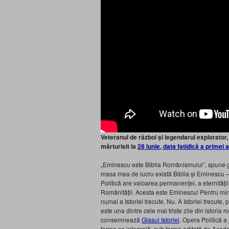
Veteranul de război și legendarul explorator,
mărturisit la
28 iunie, data fatidică a primei 
„Eminescu este Biblia Românismului”, spune g
masa mea de lucru există Biblia și Eminescu –
Politică are valoarea permanenței, a eternități
Românității. Acesta este Eminescu! Pentru min
numai a Istoriei trecute. Nu. A Istoriei trecute
este una dintre cele mai triste zile din istoria
consemnează
Glasul Istoriei
. Opera Politică a
forma sa integrală, sub forma editată de Aca