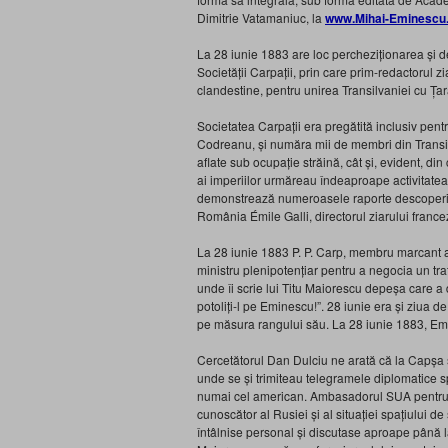
Dimitrie Vatamaniuc, la
www.Mihai-Eminescu
La 28 iunie 1883 are loc percheziționarea și d
Societății Carpații, prin care prim-redactorul z
clandestine, pentru unirea Transilvaniei cu Ța
Societatea Carpații era pregătită inclusiv pe
Codreanu, și număra mii de membri din Transil
aflate sub ocupație străină, cât și, evident, d
ai imperiilor urmăreau îndeaproape activitatea
demonstrează numeroasele raporte descoperite
România Émile Galli, directorul ziarului franc
La 28 iunie 1883 P. P. Carp, membru marcant al 
ministru plenipotențiar pentru a negocia un tra
unde îi scrie lui Titu Maiorescu depeșa care a 
potoliți-l pe Eminescu!”. 28 iunie era și ziua 
pe măsura rangului său. La 28 iunie 1883, Emin
Cercetătorul Dan Dulciu ne arată că la Capșa 
unde se și trimiteau telegramele diplomatice spr
numai cel american. Ambasadorul SUA pentru 
cunoscător al Rusiei și al situației spațiului 
întâlnise personal și discutase aproape până la 