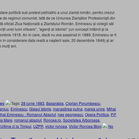
re politică sub pretext psihiatric a unui ziarist român, pentru crezul
a de regimul comunist. Iată de ce Uniunea Ziariștilor Profesioniști din
ă oficial Ziua Națională a Ziaristului Român. Eminescu și colegii săi
ii unei lumi viitoare”, “agenți ai istoriei” (un concept întâlnit și la
ecembrie 1918. An în care, dacă nu era asasinat în 1889, Eminescu ar fi
m în considerare data reală a nașterii sale, 20 decembrie 1849) și ar
 mulți ani.
ews
Tags:
28 iunie 1883
,
Basarabia
,
Ciprian Porumbescu
,
aniuc
,
Eminescu
,
Glasul Istorie
,
manastirea putna
,
marea unire
,
Mihai
ihai Eminescu - Romanul Absolut
,
nae georgescu
,
Opera Politica
,
P.P.
a Mare
,
romanul absolut
,
Roncea.ro
,
Societatea Arboroasa
,
,
Ultima zi la Timpul
,
UZPR
,
victor roncea
,
Victor Roncea Blog
No