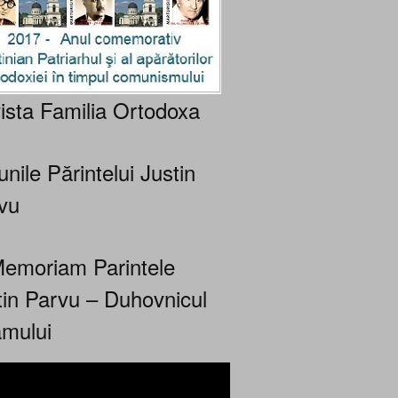
ista Familia Ortodoxa
nile Părintelui Justin
vu
Memoriam Parintele
tin Parvu – Duhovnicul
mului