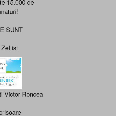
te 15.000 de
naturi!
NE SUNT
 ZeList
ti Victor Roncea
crisoare