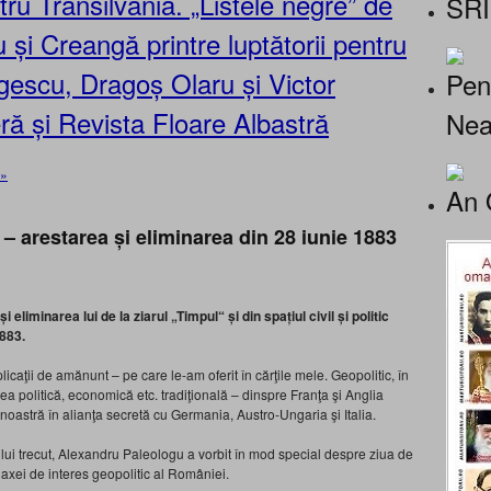
ru Transilvania. „Listele negre” de
SRI
și Creangă printre luptătorii pentru
escu, Dragoș Olaru și Victor
Pen
ă și Revista Floare Albastră
Nea
 »
An 
 – arestarea și eliminarea din 28 iunie 1883
eliminarea lui de la ziarul „Timpul“ și din spațiul civil și politic
1883.
licaţii de amănunt – pe care le-am oferit în cărţile mele. Geopolitic, în
 politică, economică etc. tradiţională – dinspre Franţa şi Anglia
 noastră în alianţa secretă cu Germania, Austro-Ungaria şi Italia.
ului trecut, Alexandru Paleologu a vorbit în mod special despre ziua de
xei de interes geopolitic al României.