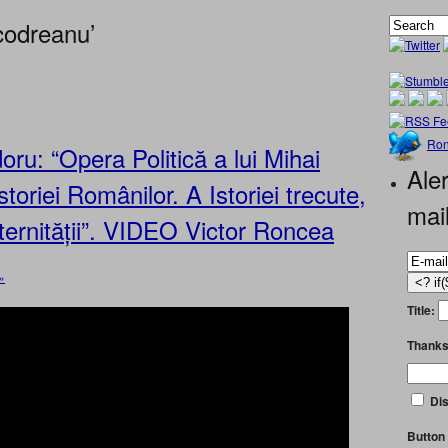
codreanu’
Ron
u: “Opera Politică a lui Mihai
Aler
oriei Românilor. A Istoriei trecute,
mai
eternității”. VIDEO Victor Roncea
»
Title:
Thanks
Dis
Button 