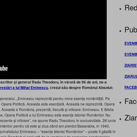
Red
Publ
EVENI
EVENI
ZIARIS
ZIARU
 scriitor și general Radu Theodoru, în vârstă de 96 de ani, ne-a
FACE
arestări a lui Mihai Eminescu
, crezul său despre Românul Absolut:
Fac
eneralul. „Eminescu reprezintă pentru mine esența românității. Pe
 Opera Politică. Aceasta este esențială. Aceasta ne reprezintă. Opera
i. Aceasta e România, prezentă, trecută și viitoare: Eminescu. E Biblia
Ziar
e, Opera Politică a lui Eminescu este esența Istoriei Românilor. Nu
, prezente și viitoare”, ne spune Radu Theodoru în exclusivitate. 28 iunie
 românilor pentru că este și ziua când am pierdut Basarabia, în 1940,
 jurnalistului Eminescu – “esența Istoriei Românilor” – poate fi găsită în
demia Română și preluată de la vrednicul de pomenire academician