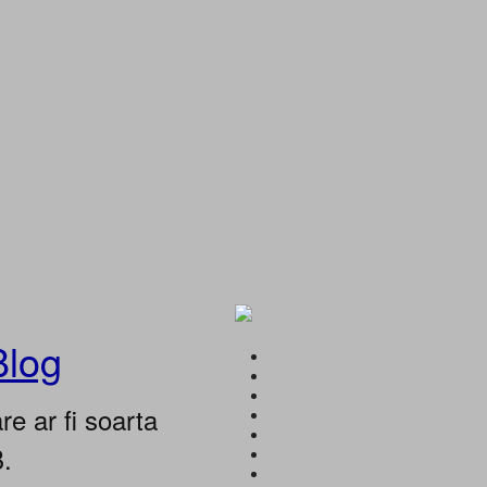
Blog
e ar fi soarta
B.