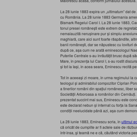
Maiorescu acasă, conform jurnalului acestuia.
La 28 iunie 1883 expira un „ultimatum” dat de 
cu România. La 28 iunie 1883 Germania amenin
Bismark Regelui Carol I. La 28 iunie 1883, Caro
tonul presei românești este extrem de regretabil
nemaiauzită nerușinare pur și simplu anexiunea 
maghiară, care aici sunt foarte răspândite, altm
banii românești, dar se năpustesc cu lovituri 
după ce, așa cum ne arată eminescologul Nae 
Puterile Centrale s-au înrăutățit brusc după sărb
Mare, în prezența lui Carol I, s-au rostit discu
și tot la Iași, în acea seara, Eminescu recită p
Tot în aceeași zi moare, în urma regimului la
teologul și admirabilul compozitor Ciprian P
a tinerilor români din spațiul românesc, liber 
Societății Arboroasa a românilor din Cernăuți. 
prezentat succint mai sus, Eminescu este cond
este declarat nebun și internat cu forța la San
condiții neelucidate până azi, așa cum demons
La 28 iunie 1883, Eminescu scria, în
ultimul e
că oricât de cumplite ar fi actele sale de răzbu
într-însa, şi teamă ne e că, căutând victoria pe