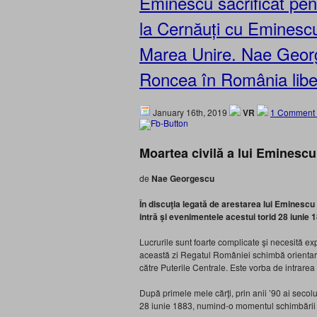
Eminescu sacrificat pent
la Cernăuți cu Eminescu 
Marea Unire. Nae Georg
Roncea în România liber
January 16th, 2019
VR
1 Comment
Moartea civilă a lui Eminescu
de
Nae Georgescu
În discuţia legată de arestarea lui Eminescu și 
intră şi evenimentele acestui torid 28 iunie 
Lucrurile sunt foarte complicate şi necesită exp
această zi Regatul României schimbă orientarea
către Puterile Centrale. Este vorba de intrarea
După primele mele cărţi, prin anii ’90 ai secol
28 iunie 1883, numind-o momentul schimbării a