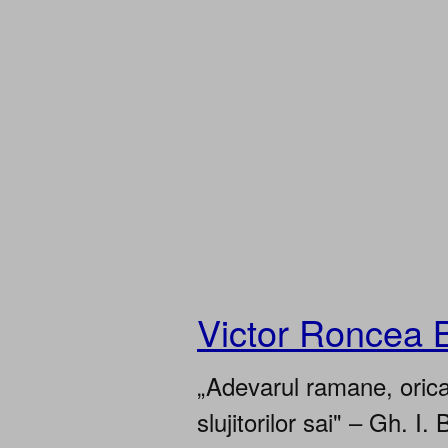
Victor Roncea 
„Adevarul ramane, oricar
slujitorilor sai" – Gh. I. 