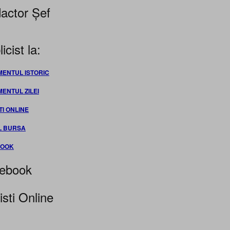
actor Șef
icist la:
MENTUL ISTORIC
MENTUL ZILEI
TI ONLINE
L BURSA
BOOK
ebook
isti Online