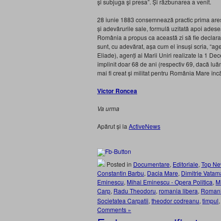
şi subjuga şi presa”. Și răzbunarea a venit.
28 iunie 1883 consemnează practic prima aresta
și adevărurile sale, formulă uzitată apoi adese
România a propus ca această zi să fie declarat
sunt, cu adevărat, așa cum el însuși scria, “agenț
Eliade), agenți ai Marii Uniri realizate la 1 D
împlinit doar 68 de ani (respectiv 69, dacă luă
mai fi creat și militat pentru România Mare încă
Victor Roncea
Va urma
Apărut și la
ActiveNews
Posted in
Documentare
,
Editoriale
,
Top N
Constantin Barbu
,
Dacia Mare
,
Dimitrie Vatam
Eminescu
,
Mihai Eminescu - Opera Politica
,
M
Carp
,
Radu Theodoru
,
romania libera
,
Romani
Societatea Carpatii
,
theodor codreanu
,
timpul
Comments »