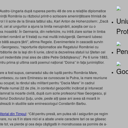
Austro-Ungaria după ruperea pentru 48 de ore a relațiile diplomatice
ță România cu războiul printr-o scrisoare amenințătoare trimisă de
Uniu
l I îi scrie de la Sinaia tatălui său, Karl Anton de Hohenzollern: „Dacă
, cel al ungurilor a ajuns la limita nerușinării, aceștia cer cu o
Prof
/noastră/. În Germania, din nefericire, nu intră ziare scrise în limba
interi românii ar fi tratați cu mai multă indulgență. Germanii iubesc
de bâtă asupra țării”, afirma Regele. Evenimentele în cascadă survin
Georgescu, “raporturile diplomatice ale Regatului României cu
Pen
ătorile de la Iași din 6 iunie, când la dezvelirea statuii lui Ștefan cel
rsuri iredentiste (mai ales de către Petre Grădișteanu)”. Pe 6 iunie 1883,
entru prima și ultima oară poemul național “Doina” în fața junimiștilor.
Goo
 care a fost supus, camaradul său de luptă pentru România Mare,
orumbescu, cu care Eminescu se cunoscuse la Putna, la mare reuniune
sau ocupat, la rândul său militant pentru “Dacia Mare” în cadrul
Peste numai 22 de zile, în contextul geopolitic încărcat și întunecat
amnat la moarte civilă, după cum scrie profesorul Nae Georgescu, și
atoriul Doctorului Șuțu, unde, peste alți șase ani avea să moară în
trează în studiile sale eminescologul Constantin Barbu.
ditorial din Timpul
: “Cât pentru presă, am putea să-l asigurăm pe regim
nare, nu va fi în stare nici el a abate unele caractere tari ce se găsesc
ste tot, va pierde şi cea deja câştigată în monstruoasa sa pornire de a-