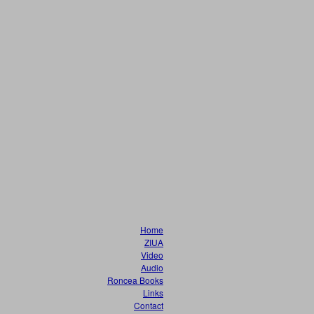
Home
ZIUA
Video
Audio
Roncea Books
Links
Contact