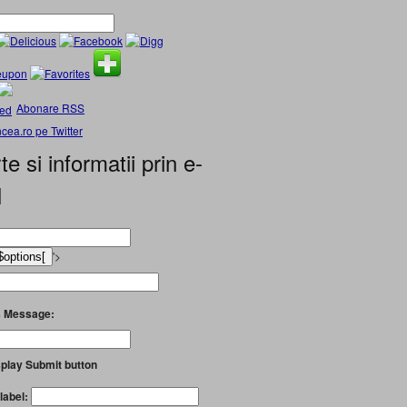
Abonare RSS
cea.ro pe Twitter
te si informatii prin e-
l
'>
 Message:
play Submit button
label: