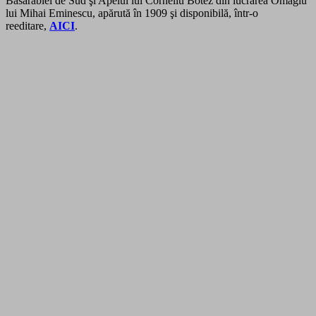
Basarabiei de Sud şi Apelul lui Corneliu Botez din lucrarea Omagiu
lui Mihai Eminescu, apărută în 1909 şi disponibilă, într-o
reeditare,
AICI
.