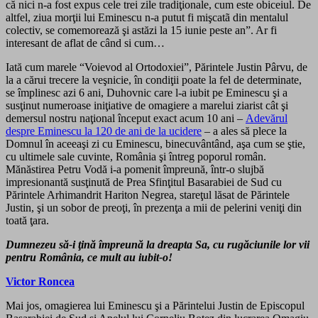
că nici n-a fost expus cele trei zile tradiţionale, cum este obiceiul. De
altfel, ziua morţii lui Eminescu n-a putut fi mişcatã din mentalul
colectiv, se comemorează şi astăzi la 15 iunie peste an”. Ar fi
interesant de aflat de când si cum…
Iată cum marele “Voievod al Ortodoxiei”, Părintele Justin Pârvu, de
la a cărui trecere la veşnicie, în condiţii poate la fel de determinate,
se împlinesc azi 6 ani, Duhovnic care l-a iubit pe Eminescu şi a
susţinut numeroase iniţiative de omagiere a marelui ziarist cât şi
demersul nostru naţional început exact acum 10 ani –
Adevărul
despre Eminescu la 120 de ani de la ucidere
– a ales să plece la
Domnul în aceeaşi zi cu Eminescu, binecuvântând, aşa cum se ştie,
cu ultimele sale cuvinte, România şi întreg poporul român.
Mănăstirea Petru Vodă i-a pomenit împreună, într-o slujbă
impresionantă susţinută de Prea Sfinţitul Basarabiei de Sud cu
Părintele Arhimandrit Hariton Negrea, stareţul lăsat de Părintele
Justin, şi un sobor de preoţi, în prezenţa a mii de pelerini veniţi din
toată ţara.
Dumnezeu să-i ţină împreună la dreapta Sa, cu rugăciunile lor vii
pentru România, ce mult au iubit-o!
Victor Roncea
Mai jos, omagierea lui Eminescu şi a Părintelui Justin de Episcopul