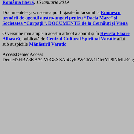
România liberă
,
15 ianuarie 2019
Documentele și scrisoarea pot fi găsite în facsimil la
Eminescu
urmărit de agenţii austro-ungari pentru “Dacia Mare” şi
Societatea “Carpaţii”. DOCUMENTE de la Cernăuţi şi Viena
O versiune mai amplă a acestui articol a apărut și în
Revista Floare
Albastră
, publicată de
Centrul Cultural Spiritual Varatic
aflat
sub auspiciile
Mănăstirii Varatic