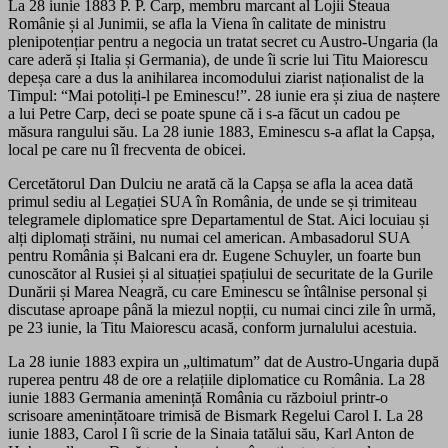
La 28 iunie 1883 P. P. Carp, membru marcant al Lojii Steaua
Românie și al Junimii, se afla la Viena în calitate de ministru
plenipotențiar pentru a negocia un tratat secret cu Austro-Ungaria (la
care aderă și Italia și Germania), de unde îi scrie lui Titu Maiorescu
depeșa care a dus la anihilarea incomodului ziarist naționalist de la
Timpul: “Mai potoliți-l pe Eminescu!”. 28 iunie era și ziua de naștere
a lui Petre Carp, deci se poate spune că i s-a făcut un cadou pe
măsura rangului său. La 28 iunie 1883, Eminescu s-a aflat la Capșa,
local pe care nu îl frecventa de obicei.
Cercetătorul Dan Dulciu ne arată că la Capșa se afla la acea dată
primul sediu al Legației SUA în România, de unde se și trimiteau
telegramele diplomatice spre Departamentul de Stat. Aici locuiau și
alți diplomați străini, nu numai cel american. Ambasadorul SUA
pentru România și Balcani era dr. Eugene Schuyler, un foarte bun
cunoscător al Rusiei și al situației spațiului de securitate de la Gurile
Dunării și Marea Neagră, cu care Eminescu se întâlnise personal și
discutase aproape până la miezul nopții, cu numai cinci zile în urmă,
pe 23 iunie, la Titu Maiorescu acasă, conform jurnalului acestuia.
La 28 iunie 1883 expira un „ultimatum” dat de Austro-Ungaria după
ruperea pentru 48 de ore a relațiile diplomatice cu România. La 28
iunie 1883 Germania amenință România cu războiul printr-o
scrisoare amenințătoare trimisă de Bismark Regelui Carol I. La 28
iunie 1883, Carol I îi scrie de la Sinaia tatălui său, Karl Anton de