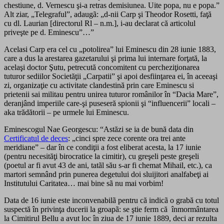
chestiune, d. Vernescu şi-a retras demisiunea. Uite popa, nu e popa.”
Alt ziar, „Telegraful”, adaugã: „d-nii Carp şi Theodor Rosetti, faţă
cu dl. Laurian [directorul Rl – n.m.], i-au declarat că articolul
priveşte pe d. Eminescu”…”
Acelasi Carp era cel cu „potolirea” lui Eminescu din 28 iunie 1883,
care a dus la arestarea gazetarului şi prima lui internare forţată, la
acelaşi doctor Şutu, petrecută concomitent cu percheziţionarea
tuturor sediilor Societăţii „Carpatii” şi apoi desfiinţarea ei, în aceeaşi
zi, organizaţie cu activitate clandestină prin care Eminescu si
prietenii sai militau pentru unirea tuturor românilor în “Dacia Mare”,
deranjând imperiile care-şi puseseră spionii şi “influencerii” locali –
aka trădătorii – pe urmele lui Eminescu.
Eminescogul Nae Georgescu: “Astăzi se ia de bună data din
Certificatul de deces
: „cinci spre zece corente ora trei ante
meridiane” – dar în ce condiţii a fost eliberat acesta, la 17 iunie
(pentru necesităţi birocratice la cimitir), cu greşeli peste greşeli
(poetul ar fi avut 43 de ani, tatãl său s-ar fi chemat Mihail, etc.), ca
martori semnând prin punerea degetului doi sluijitori analfabeţi ai
Institutului Caritatea… mai bine sã nu mai vorbim!
Data de 16 iunie este inconvenabilã pentru că indicã o grabă cu totul
suspectă în privinţa ducerii la groapã: se ştie ferm că înmormântarea
la Cimitirul Bellu a avut loc în ziua de 17 iunie 1889, deci ar rezulta