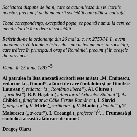
Societatea dispune de bani, care se acumulează din teritoriile
noastre, precum şi de la membrii societăţii care plătesc cotizaţii.
Toată corespondenţa, exceptând poşta, se poartă numai la cererea
membrilor de încredere ai societăţii.
Referindu-ne la ordonanţa din 26 mai a. c. nr. 2753/M. I., avem
onoarea să Vă trimitem lista celor mai activi membri ai societăţii,
care trăiesc în principalul oraş al României, precum şi în oraşele
din provincie.
5
Viena, în 25 iunie 1883”
.
Al patrulea în lista anexată scrisorii este arătat „M. Eminescu,
redactor la „Timpul”, alături de care îi întâlnim şi pe Dimitrie
Laurean
(„redactor la „România liberă”
), Al. Ciurea (
„jurnalist”
), B.P. Haşdeu ( „
director al Arhivelor Statului”
), A.
Chibici (
„funcţionar la Căile Ferate Române”
), I. Slavici
(
„profesor”
), V. Micle (
„scriitoare”
), V. Maniu (
„deputat”
), T.
6
Maiorescu (
„avocat”
), I. Creangă (
„profesor”
)
… Frumoasă şi
simbolică această alăturare de nume!
Dragoş Olaru