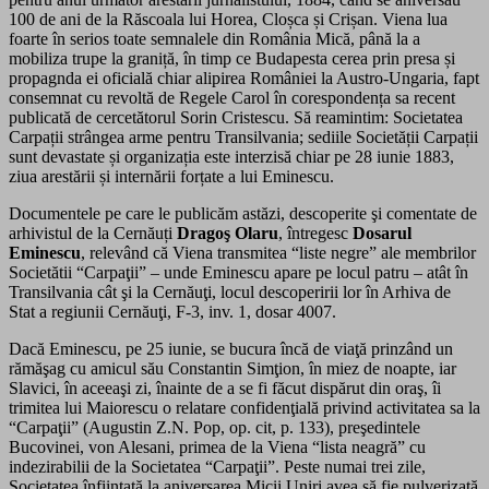
100 de ani de la Răscoala lui Horea, Cloșca și Crișan. Viena lua
foarte în serios toate semnalele din România Mică, până la a
mobiliza trupe la graniță, în timp ce Budapesta cerea prin presa și
propagnda ei oficială chiar alipirea României la Austro-Ungaria, fapt
consemnat cu revoltă de Regele Carol în corespondența sa recent
publicată de cercetătorul Sorin Cristescu. Să reamintim: Societat
ea
Carpa
ții strângea arme pentru Transilvania;
sediile
Societății Carpații
sunt devastate și organizația este interzisă chiar pe 28 iunie 1883,
ziua arestării și internării forțate a lui Eminescu.
Documentele pe care le publicăm astăzi, descoperite şi comentate de
arhivistul
de la Cernăuți
Dragoş Olaru
, întregesc
Dosarul
Eminescu
, relevând că Viena transmitea “liste negre” ale membrilor
Societătii “Carpaţii” – unde Eminescu apare pe locul patru – atât în
Transilvania cât şi la Cernăuţi, locul descoperirii lor
în Arhiva de
Stat a regiunii Cernăuţi, F-3, inv. 1, dosar 4007
.
Dacă Eminescu, pe 25 iunie, se bucura încă de viaţă prinzând un
rămăşag cu amicul său Constantin Simţion, în miez de noapte, iar
Slavici, în aceeaşi zi, înainte de a se fi făcut dispărut din oraş, îi
trimitea lui Maiorescu o relatare confidenţială privind activitatea sa la
“Carpaţii” (Augustin Z.N. Pop, op. cit, p. 133), preşedintele
Bucovinei, von Alesani, primea de la Viena “lista neagră” cu
indezirabilii de la Societatea “Carpaţii”. Peste numai trei zile,
Societatea înfiinţată la aniversarea Micii Uniri avea să fie pulverizată