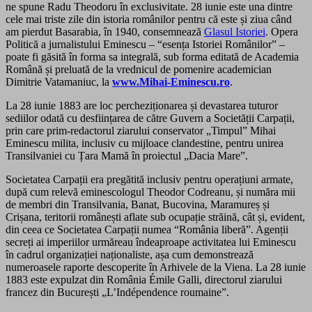
ne spune Radu Theodoru în exclusivitate. 28 iunie este una dintre
cele mai triste zile din istoria românilor pentru că este și ziua când
am pierdut Basarabia, în 1940, consemnează
Glasul Istoriei
. Opera
Politică a jurnalistului Eminescu – “esența Istoriei Românilor” –
poate fi găsită în forma sa integrală, sub forma editată de Academia
Română și preluată de la vrednicul de pomenire academician
Dimitrie Vatamaniuc, la
www.Mihai-Eminescu.ro
.
La 28 iunie 1883 are loc percheziționarea și devastarea tuturor
sediilor odată cu desființarea de către Guvern a Societății Carpații,
prin care prim-redactorul ziarului conservator „Timpul” Mihai
Eminescu milita, inclusiv cu mijloace clandestine, pentru unirea
Transilvaniei cu Țara Mamă în proiectul „Dacia Mare”.
Societatea Carpații era pregătită inclusiv pentru operațiuni armate,
după cum relevă eminescologul Theodor Codreanu, și număra mii
de membri din Transilvania, Banat, Bucovina, Maramureș și
Crișana, teritorii românești aflate sub ocupație străină, cât și, evident,
din ceea ce Societatea Carpații numea “România liberă”. Agenții
secreți ai imperiilor urmăreau îndeaproape activitatea lui Eminescu
în cadrul organizației naționaliste, așa cum demonstrează
numeroasele raporte descoperite în Arhivele de la Viena. La 28 iunie
1883 este expulzat din România Émile Galli, directorul ziarului
francez din București „L’Indépendence roumaine”.