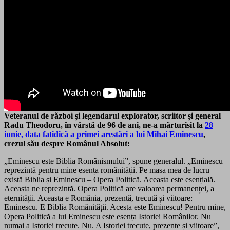
Veteranul de război și legendarul explorator, scriitor și general
Radu Theodoru, în vârstă de 96 de ani, ne-a mărturisit la
28
iunie, data fatidică a primei arestări a lui Mihai Eminescu
,
crezul său despre Românul Absolut:
„Eminescu este Biblia Românismului”, spune generalul. „Eminescu
reprezintă pentru mine esența românității. Pe masa mea de lucru
există Biblia și Eminescu – Opera Politică. Aceasta este esențială.
Aceasta ne reprezintă. Opera Politică are valoarea permanenței, a
eternității. Aceasta e România, prezentă, trecută și viitoare:
Eminescu. E Biblia Românității. Acesta este Eminescu! Pentru mine,
Opera Politică a lui Eminescu este esența Istoriei Românilor. Nu
numai a Istoriei trecute. Nu. A Istoriei trecute, prezente și viitoare”,