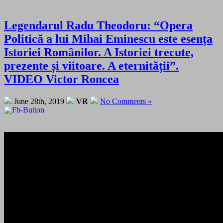
Legendarul Radu Theodoru: “Opera
Politică a lui Mihai Eminescu este esența
Istoriei Românilor. A Istoriei trecute,
prezente și viitoare. A eternității”.
VIDEO Victor Roncea
June 28th, 2019
VR
No Comments »