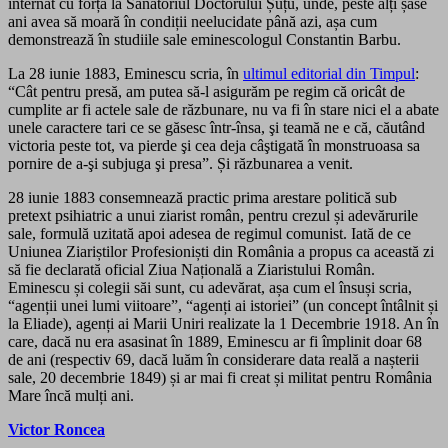
internat cu forța la Sanatoriul Doctorului Șuțu, unde, peste alți șase
ani avea să moară în condiții neelucidate până azi, așa cum
demonstrează în studiile sale eminescologul Constantin Barbu.
La 28 iunie 1883, Eminescu scria, în
ultimul editorial din Timpul
:
“Cât pentru presă, am putea să-l asigurăm pe regim că oricât de
cumplite ar fi actele sale de răzbunare, nu va fi în stare nici el a abate
unele caractere tari ce se găsesc într-însa, şi teamă ne e că, căutând
victoria peste tot, va pierde şi cea deja câştigată în monstruoasa sa
pornire de a-şi subjuga şi presa”. Și răzbunarea a venit.
28 iunie 1883 consemnează practic prima arestare politică sub
pretext psihiatric a unui ziarist român, pentru crezul și adevărurile
sale, formulă uzitată apoi adesea de regimul comunist. Iată de ce
Uniunea Ziariștilor Profesioniști din România a propus ca această zi
să fie declarată oficial Ziua Națională a Ziaristului Român.
Eminescu și colegii săi sunt, cu adevărat, așa cum el însuși scria,
“agenții unei lumi viitoare”, “agenți ai istoriei” (un concept întâlnit și
la Eliade), agenți ai Marii Uniri realizate la 1 Decembrie 1918. An în
care, dacă nu era asasinat în 1889, Eminescu ar fi împlinit doar 68
de ani (respectiv 69, dacă luăm în considerare data reală a nașterii
sale, 20 decembrie 1849) și ar mai fi creat și militat pentru România
Mare încă mulți ani.
Victor Roncea