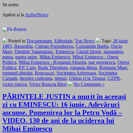
Va urma
Apărut și la
ActiveNews
Posted in
Documentare
,
Editoriale
,
Top News
Tags:
28 iunie
1883
,
Basarabia
,
Ciprian Porumbescu
,
Constantin Barbu
,
Dacia
Mare
,
Dimitrie Vatamaniuc
,
Eminescu
,
Glasul Istorie
,
manastirea
putna
,
marea unire
,
Mihai Eminescu
,
Mihai Eminescu - Opera
Politica
,
Mihai Eminescu - Romanul Absolut
,
nae georgescu
,
Opera
Politica
,
P.P. Carp
,
Radu Theodoru
,
romania libera
,
Romania Mare
,
romanul absolut
,
Roncea.ro
,
Societatea Arboroasa
,
Societatea
Carpatii
,
theodor codreanu
,
timpul
,
Ultima zi la Timpul
,
UZPR
,
victor roncea
,
Victor Roncea Blog
No Comments »
PĂRINTELE JUSTIN a murit în aceeaşi
zi cu EMINESCU: 16 iunie. Adevăruri
ascunse. Pomenirea lor la Petru Vodă –
VIDEO. 130 de ani de la uciderea lui
Mihai Eminescu