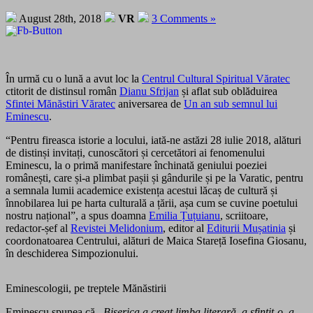
August 28th, 2018
VR
3 Comments »
În urmă cu o lună a avut loc la
Centrul Cultural Spiritual Văratec
ctitorit de distinsul român
Dianu Sfrijan
și aflat sub oblăduirea
Sfintei Mănăstiri Văratec
aniversarea de
Un an sub semnul lui
Eminescu
.
“Pentru fireasca istorie a locului, iată-ne astăzi 28 iulie 2018, alături
de distinși invitați, cunoscători și cercetători ai fenomenului
Eminescu, la o primă manifestare închinată geniului poeziei
românești, care și-a plimbat pașii și gândurile și pe la Varatic, pentru
a semnala lumii academice existența acestui lăcaș de cultură și
înnobilarea lui pe harta culturală a țării, așa cum se cuvine poetului
nostru național”, a spus doamna
Emilia Țuțuianu
, scriitoare,
redactor-șef al
Revistei Melidonium
, editor al
Editurii Mușatinia
și
coordonatoarea Centrului, alături de
Maica Stareță Iosefina Giosanu
,
în deschiderea Simpozionului.
Eminescologii, pe treptele Mănăstirii
Eminescu spunea că
,,Biserica a creat limba literară, a sfinţit-o, a