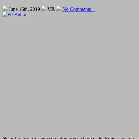
June 16th, 2019
VR
No Comments »
Ne-ar fi plăcut să avem şi o fotografie cu barbă a lui Eminescu – de