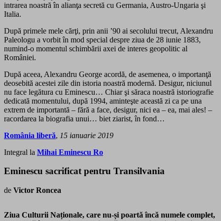
intrarea noastră în alianţa secretă cu Germania, Austro-Ungaria şi
Italia.
După primele mele cărţi, prin anii ’90 ai secolului trecut, Alexandru
Paleologu a vorbit în mod special despre ziua de 28 iunie 1883,
numind-o momentul schimbării axei de interes geopolitic al
României.
După aceea, Alexandru George acordă, de asemenea, o importanţă
deosebită acestei zile din istoria noastră modernă. Desigur, niciunul
nu face legătura cu Eminescu… Chiar şi săraca noastră istoriografie
dedicată momentului, după 1994, aminteşte această zi ca pe una
extrem de importantă – fără a face, desigur, nici ea – ea, mai ales! –
racordarea la biografia unui… biet ziarist, în fond…
România liberă
,
15 ianuarie 2019
Integral la
Mihai Eminescu Ro
Eminescu sacrificat pentru Transilvania
de
Victor Roncea
Ziua Culturii Naționale, care nu-și poartă încă numele complet,