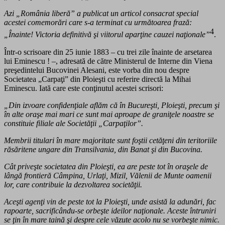
Azi „România liberă” a publicat un articol consacrat special
acestei comemorări care s-a terminat cu următoarea frază:
4
„Înainte! Victoria definitivă şi viitorul aparţine cauzei naţionale”
.
Într-o scrisoare din 25 iunie 1883
–
cu trei zile înainte de arsetarea
lui Eminescu ! –
, adresată de către Ministerul de Interne din Viena
preşedintelui Bucovinei Alesani, este vorba din nou despre
Societatea „Carpaţi” din Ploieşti cu referire directă la Mihai
Eminescu. Iată care este conţinutul acestei scrisori:
„Din izvoare confidenţiale aflăm că în Bucureşti, Ploieşti, precum şi
în alte oraşe mai mari ce sunt mai aproape de graniţele noastre se
constituie filiale ale Societăţii „Carpaţilor”.
Membrii titulari în mare majoritate sunt foştii cetăţeni din teritoriile
răsăritene ungare din Transilvania, din Banat şi din Bucovina.
Cât priveşte societatea din Ploieşti, ea are peste tot în oraşele de
lângă frontieră Câmpina, Urlaţi, Mizil, Vălenii de Munte oamenii
lor, care contribuie la dezvoltarea societăţii.
Aceşti agenţi vin de peste tot la Ploieşti, unde asistă la adunări, fac
rapoarte, sacrificându-se orbeşte ideilor naţionale. Aceste
întruniri
se ţin în mare taină şi despre cele văzute acolo nu se vorbeşte nimic.