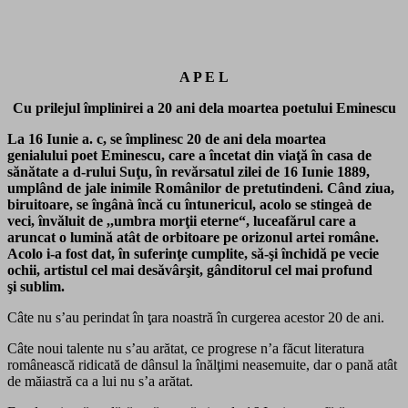
A P E L
Cu prilejul împlinirei a 20 ani dela moartea poetului Eminescu
La 16 Iunie a. c, se împlinesc 20 de ani dela moartea
genialului poet Eminescu, care a încetat din viaţă în casa de
sănătate a d-rului
Suţu, în revărsatul zilei de 16 Iunie 1889,
umplând de jale inimile Românilor de pretutindeni. Când ziua,
biruitoare, se îngânà încă cu
întunericul, acolo se stingeà de
veci, învăluit de ,,umbra morţii eterne“, luceafărul care a
aruncat o lumină atât de orbitoare pe orizonul
artei române.
Acolo i-a fost dat, în suferinţe cumplite, să-şi închidă pe vecie
ochii, artistul cel mai desăvârşit, gânditorul cel mai profund
şi sublim.
Câte nu s’au perindat în ţara noastră în curgerea acestor 20 de ani.
Câte noui talente nu s’au arătat, ce progrese n’a făcut literatura
românească ridicată de dânsul la înălţimi neasemuite, dar o pană atât
de măiastră ca a lui nu s’a arătat.