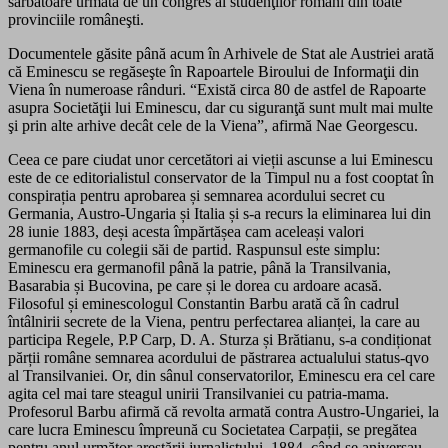
sărbătoare urmată de un congres al studenţilor români din toate
provinciile româneşti.
Documentele găsite până acum în Arhivele de Stat ale Austriei arată
că Eminescu se regăseşte în Rapoartele Biroului de Informaţii din
Viena în numeroase rânduri. “Există circa 80 de astfel de Rapoarte
asupra Societăţii lui Eminescu, dar cu siguranţă sunt mult mai multe
şi prin alte arhive decât cele de la Viena”, afirmă Nae Georgescu.
Ceea ce pare ciudat unor cercetători ai vieții ascunse a lui Eminescu
este de ce editorialistul conservator de la Timpul nu a fost cooptat în
conspirația pentru
aprobarea și
semnarea acordului secret cu
Germania, Austro-Ungaria și Italia și s-a recurs la eliminarea lui din
28 iunie 1883, deși acesta împărtășea cam aceleași valori
germanofile
cu colegii săi de partid
. Raspunsul este simplu:
Eminescu era germanofil
până la patrie, până la Transilvania,
Basarabia și Bucovina, pe care și le dorea cu ardoare acasă.
Filosoful
și eminescologul Constantin Barbu
arată că în cadrul
întâlnirii secrete de la Viena, pentru perfectarea alianței, la care au
participa Regele, P.P Carp, D. A. Sturza și Brătianu, s-a condiționat
părții române semnarea acordului de păstrarea actualului status-qvo
al Transilvaniei. Or, din sânul conservatorilor, Eminescu era cel care
agita cel mai tare steagul unirii Transilvaniei cu patria-mama.
Profesorul Barbu afirmă că revolta armată contra Austro-Ungariei, la
care lucra Eminescu împreună cu Societatea Carpații, se pregătea
pentru anul următor arestării jurnalistului, 1884, când se aniversau