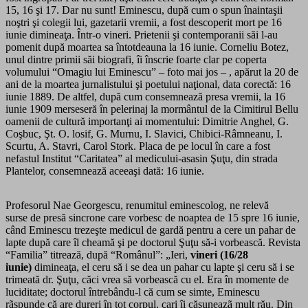
15, 16 şi 17. Dar nu sunt! Eminescu, după cum o spun înaintaşii
noştri şi colegii lui, gazetarii vremii, a fost descoperit mort pe 16
iunie dimineaţa. Într-o vineri. Prietenii şi contemporanii săi l-au
pomenit după moartea sa întotdeauna la 16 iunie. Corneliu Botez,
unul dintre primii săi biografi, îi înscrie foarte clar pe coperta
volumului “Omagiu lui Eminescu” – foto mai jos – , apărut la 20 de
ani de la moartea jurnalistului şi poetului naţional, data corectă: 16
iunie 1889. De altfel, după cum consemnează presa vremii, la 16
iunie 1909 merseseră în pelerinaj la mormân­tul de la Cimitirul Bellu
oamenii de cultură importanţi ai mo­mentului: Dimitrie Anghel, G.
Coşbuc, Şt. O. losif, G. Murnu, I. Slavici, Chibici-Râmneanu, I.
Scurtu, A. Stavri, Carol Stork. Placa de pe locul în care a fost
nefastul Institut “Caritatea” al medicului-asasin Şuţu, din strada
Plantelor, consemnează aceeaşi dată: 16 iunie.
Profesorul Nae Georgescu, renumitul eminescolog, ne relevă
surse de presă sincrone care vorbesc de noaptea de 15 spre 16 iunie,
când Eminescu trezeşte medicul de gardă pentru a cere un pahar de
lapte după care îl cheamă şi pe doctorul Şuţu să-i vorbească. Revista
“Familia” titrează, după “Românul”: „Ieri,
vineri (16/28
iunie)
dimineaţa, el ceru să i se dea un pahar cu lapte şi ceru să i se
trimeată dr. Şuţu, căci vrea să vorbească cu el. Era în momente de
luciditate; doctorul întrebându-l că cum se simte, Eminescu
rãspunde că are dureri în tot corpul, cari îi căşuneazã mult rău. Din