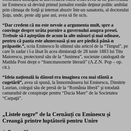
iar Eminescu să devină primul jurnalist român deţinut politic anihilat
prin cămaşa de forţă şi internat abuziv într-un sanatoriu, al doctorului
Şuţu, unde, peste alţi şase ani, avea să fie ucis.
“Dar credem că nu este nevoie a argumenta mult, spre a
convinge despre urâta pornire a guvernului asupra presei.
Trebuie să-l aşteptăm de acum la alte măsuri şi mai odioase,
pentru că panta este alunecoasă şi nu are piedică până-n
prăpastie.”,
scria Eminescu în ultimul său articol de la “Timpul”, pe
care în zadar i l-a lăsat în acea dimineaţă de 28 iunie 1883 lui Titu
Maiorescu, protectorul său de la “Junimea”, societate catalogată de
Matilda Poni drept o “francmasonerie literară” (A.Z.N. Pop – op.
cit.).
“Ideia naţională la dânsul era imaginea cea mai sfântă a
cugetării”
,
avea să spună, la înmormânarea lui Eminescu, Dimitrie
Laurian, colegul său de presă de la “România liberă” şi totodată
camaradul de conspiraţie pentru “Dacia Mare” de la Societatea
“Carpaţii”.
„
Listele negre” de la Cernăuți cu Eminescu și
Creangă printre
lupt
ătorii pentru Unire