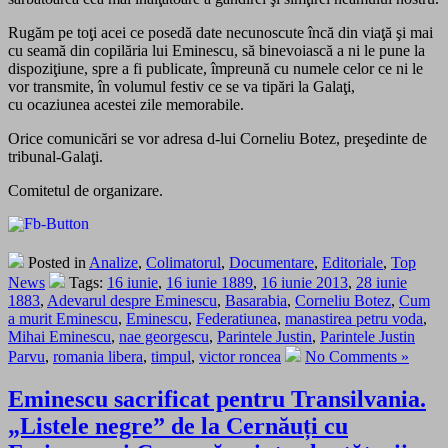
Rugăm pe toţi acei ce posedă date necunoscute încă din viaţă şi mai
cu seamă din copilăria lui Eminescu, să binevoiască a ni le pune la
dispoziţiune, spre a fi publicate, împreună cu numele celor ce ni le
vor transmite, în volumul festiv ce se va tipări la Galaţi,
cu ocaziunea acestei zile memorabile.
Orice comunicări se vor adresa d-lui Corneliu Botez, preşedinte de
tribunal-Galaţi.
Comitetul de organizare.
Posted in
Analize
,
Colimatorul
,
Documentare
,
Editoriale
,
Top
News
Tags:
16 iunie
,
16 iunie 1889
,
16 iunie 2013
,
28 iunie
1883
,
Adevarul despre Eminescu
,
Basarabia
,
Corneliu Botez
,
Cum
a murit Eminescu
,
Eminescu
,
Federatiunea
,
manastirea petru voda
,
Mihai Eminescu
,
nae georgescu
,
Parintele Justin
,
Parintele Justin
Parvu
,
romania libera
,
timpul
,
victor roncea
No Comments »
Eminescu sacrificat pentru Transilvania.
„Listele negre” de la Cernăuți cu