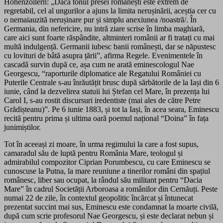
Hohenzollern: „Dacă tonul presei românești este extrem de
regretabil, cel al ungurilor a ajuns la limita nerușinării, aceștia cer cu
o nemaiauzită nerușinare pur și simplu anexiunea /noastră/. În
Germania, din nefericire, nu intră ziare scrise în limba maghiară,
care aici sunt foarte răspândite, altminteri românii ar fi tratați cu mai
multă indulgență. Germanii iubesc banii românești, dar se năpustesc
cu lovituri de bâtă asupra țării”, afirma Regele. Evenimentele în
cascadă survin după ce, așa cum ne arată eminescologul Nae
Georgescu, “raporturile diplomatice ale Regatului României cu
Puterile Centrale s-au înrăutățit brusc după sărbătorile de la Iași din 6
iunie, când la dezvelirea statuii lui Ștefan cel Mare, în prezența lui
Carol I, s-au rostit discursuri iredentiste (mai ales de către Petre
Grădișteanu)”. Pe 6 iunie 1883, și tot la Iași, în acea seara, Eminescu
recită pentru prima și ultima oară poemul național “Doina” în fața
junimiștilor.
Tot în aceeași zi moare, în urma regimului la care a fost supus,
camaradul său de luptă pentru România Mare, teologul și
admirabilul compozitor Ciprian Porumbescu, cu care Eminescu se
cunoscuse la Putna, la mare reuniune a tinerilor români din spațiul
românesc, liber sau ocupat, la rândul său militant pentru “Dacia
Mare” în cadrul Societății Arboroasa a românilor din Cernăuți. Peste
numai 22 de zile, în contextul geopolitic încărcat și întunecat
prezentat succint mai sus, Eminescu este condamnat la moarte civilă,
după cum scrie profesorul Nae Georgescu, și este declarat nebun și