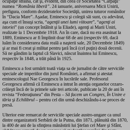
ocupaţie străină, cât şi, evident, din ceea ce Societatea “Carpaţii”
numea
“România liberă”
. 24 ianuarie, aniversarea Micii Unirii,
prefigura, conform dezideratelor Societăţii, unirea tuturor românilor
în “Dacia Mare”. Aşadar, Eminescu şi colegii săi sunt, cu adevărat,
aşa cum el însuşi scria, “
agenţii unei lumi viitoare
”, “
agenţi ai
istoriei
” (un concept întâlnit şi la Eliade), agenţi ai Marii Uniri,
realizate la 1 Decembrie 1918. An în care, dacă nu era asasinat la
1889, Eminescu ar fi împlinit
doar
68 de ani (respectiv 69, dacă
luăm în considerarea data reală a naşterii sale, 20 Decembrie 1849)
şi ar mai fi creat şi militat pentru ţară încă (cel puţin) două decenii.
Să ne gândim la faptul că Slavici, născut înaintea lui Eminescu,
respectiv în 1848, a trăit până în 1925.
Eminescu a fost urmărit toată viaţa sa de jurnalist de către serviciile
speciale ale imperiilor din jurul României, a afirmat
și atestat
eminescologul Nae Georgescu
în lucrările sale.
Profesorul
Georgescu afirmă că Eminescu a intrat în atenţia organelor cezaro-
crăieşti încă de la primele sale trei articole, publicate la 20 de ani în
revista “Federaţiunea” din Pesta –
Să facem un Congres, În Unire e
tăria
şi
Echilibrul
– pentru cel din urmă deschizându-i-se proces de
presă.
Ulterior este remarcat de serviciile speciale austro-ungare ca unul
dintre organizatorii Serbării de la Putna, din 1871, plănuită din 1870,
la 400 de ani de la sfinţirea mănăstirii lui Ştefan cel Mare şi Sfânt,