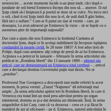
nenorocire… aceste momente lucide n-au ţinut mult, cãci dupã o
jumătate de oră bietul Eminescu începu din nou sã… aiureze. D-rul
Şuţu căută sã-l linişteascã şi poetul se duse să se culce. Nu trecu nici
o orã, când d-rul Şuţu intră din nou la el, de astã dată îl gãsi întins,
fără nici o suflare.” Cum ar fi putut un ziar al vremii – care, pe
deasupra, l-a avut adeseori pe Eminescu în vizor – să se înşele cu o
asemenea ştire de importanţă naţională?
Dar cum a ajuns din nou Eminescu la Institutul Caritatea al
doctorului Şutu, după ce în acelaşi stabiliment îşi începuse ispăşirea
condamării la moarte civilă
, în 28 iunie 1883? A fost adus (tot) de
Poliţie, după cum amintesc alţi colegi de presă de-ai lui Eminescu.
Acţiunea s-a petrecut în ianuarie – februarie în urma articolului său
publicat in „România liberă” din 13 ianuarie 1889 –
ultimul său
articol, care ne demonstrează un Eminescu total cerebral
– , articol
care a declanşat demisia Guvernului puţin mai târziu. Nu se
„potolise”.
Profesorul Nae Georgescu a descoperit mai multe referiri la acest
moment, în presa vremii: „Ziarul “Naţiunea” dă informaţii mai
ample: „În urma articolului apărut ieri în România liberã, în care d.
Vernescu era tratat într-un mod prea adevărat pentru un organ
ministerial, domnia sa şi-a dat demisia azi dimineată. Însă, în urma
asigurărilor d-lui Carp, cum că va dezavua – ceea ce a şi fãcut în
numărul de azi al oficioasei – pe d. Eminescu, autorul articolului în