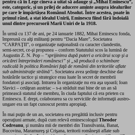
pentru că în Lege cineva a uitat să adauge și „Mihai Eminescu”,
este, categoric,
și
un prilej de aducere aminte
asupra idealurilor
pe care le împărtășea
Rom
ânul Absolut.
În
tre acestea, poate în
primul rând, a stat idealul Unirii, Eminescu fiind fără îndoială
unul dintre precursorii Marii Uniri de la 1918.
În
urmă cu 13
7
de ani, pe 24 ianuarie 1882, Mihai Eminescu fonda,
împreună cu alţi militanţi pentru “Dacia Mare”, Societatea
“CARPAŢII”, o organizaţie naţionalistă cu caracter
clandestin,
semi-secret, ce-şi propunea – conform Statutului scos la lumină de
Augustin Z. N. Pop –
“sprijinirea după puteri a oricărui scop şi a
oricărei întreprinderi românesci”
și
„să producă o schimbare
radicală în politica României faţă de românii din teritoriile aflate
sub administraţie străină”
. Societatea avea şedinţe deschise dar
hotărârile tactice şi strategice erau luate în secret de membrii
fondatori şi asociaţi. Intrarea în organizaţie nu era aşa uşoară; Ioan
Slavici – cetăţean austriac – s-a străduit mai bine de un an să
primească statutul de membru, în ciuda faptului că era prieten cu
Eminescu. E drept, colaborarea sa cu serviciile de informaţii austro-
ungare era un fapt cunoscut pentru apropiaţi.
În mai puţin de un an, societatea era pregătită inclusiv pentru
operaţiuni armate,
după cum relevă eminescologul
Theodor
Codreanu
,
şi număra mii de membri din Transilvania, Banat,
Bucovina, Maramureş şi Crişana, teritorii româneşti aflate sub