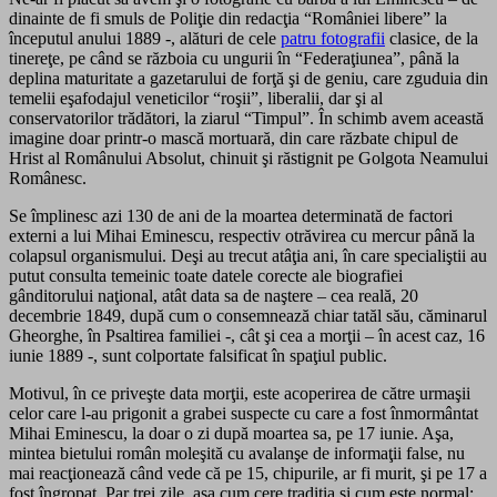
dinainte de fi smuls de Poliţie din redacţia “României libere” la
începutul anului 1889 -, alături de cele
patru fotografii
clasice, de la
tinereţe, pe când se războia cu ungurii în “Federaţiunea”, până la
deplina maturitate a gazetarului de forţă şi de geniu, care zguduia din
temelii eşafodajul veneticilor “roşii”, liberalii, dar şi al
conservatorilor trădători, la ziarul “Timpul”. În schimb avem această
imagine doar printr-o mască mortuară, din care răzbate chipul de
Hrist al Românului Absolut, chinuit şi răstignit pe Golgota Neamului
Românesc.
Se împlinesc azi 130 de ani de la moartea determinată de factori
externi a lui Mihai Eminescu, respectiv otrăvirea cu mercur până la
colapsul organismului. Deşi au trecut atâţia ani, în care specialiştii au
putut consulta temeinic toate datele corecte ale biografiei
gânditorului naţional, atât data sa de naştere – cea reală, 20
decembrie 1849, după cum o consemnează chiar tatăl său, căminarul
Gheorghe, în Psaltirea familiei -, cât şi cea a morţii – în acest caz, 16
iunie 1889 -, sunt colportate falsificat în spaţiul public.
Motivul, în ce priveşte data morţii, este acoperirea de către urmaşii
celor care l-au prigonit a grabei suspecte cu care a fost înmormântat
Mihai Eminescu, la doar o zi după moartea sa, pe 17 iunie. Aşa,
mintea bietului român moleşită cu avalanşe de informaţii false, nu
mai reacţionează când vede că pe 15, chipurile, ar fi murit, şi pe 17 a
fost îngropat. Par trei zile, aşa cum cere tradiţia şi cum este normal: