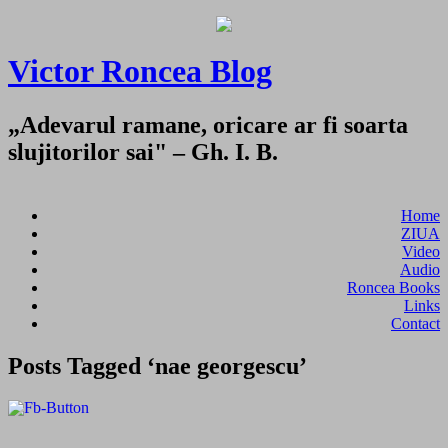
Victor Roncea Blog
„Adevarul ramane, oricare ar fi soarta
slujitorilor sai" – Gh. I. B.
Home
ZIUA
Video
Audio
Roncea Books
Links
Contact
Posts Tagged ‘nae georgescu’