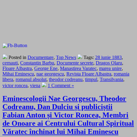
Posted in
Documentare
,
Top News
Tags:
28 iunie 1883
,
cernauti
,
Constantin Barbu
,
Documente secrete
,
Dragos Olaru
,
Floare Albastra
,
George Ene
,
Manastirea Varatec
,
marea unire
,
Mihai Eminescu
,
nae georgescu
,
Revista Floare Albastra
,
romania
libera
,
romanul absolut
,
theodor codreanu
,
timpul
,
Transilvania
,
victor roncea
,
viena
1 Comment »
Eminescologii Nae Georgescu, Theodor
Codreanu, Dan Dulciu și publiciștii
Fabian Anton și Victor Roncea, Membri
de Onoare ai Centrului Cultural Spiritual
Văratec închinat lui Mihai Eminescu