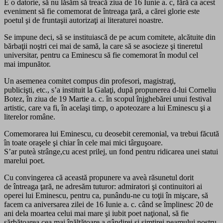
E o datorie, să nu lăsăm să treacă ziua de 16 Iunie a. c, fără ca acest
eveniment să fie comemorat de întreaga ţară, a cărei glorie este
poetul şi de fruntaşii autorizaţi ai literaturei noastre.
Se impune deci, să se instituiască de pe acum comitete, alcătuite din
bărbaţii noştri cei mai de samă, la care să se asocieze şi tineretul
universitar, pentru ca Eminescu să fie comemorat în modul cel
mai impunător.
Un asemenea comitet compus din profesori, magistraţi,
publicişti, etc., s’a instituit la Galaţi, după propunerea d-lui Corneliu
Botez, în ziua de 19 Martie a. c. în scopul înjghebărei unui festival
artistic, care va fi, în acelaşi timp, o apoteozare a lui Eminescu şi a
literelor române.
Comemorarea lui Eminescu, cu deosebit ceremonial, va trebui făcută
în toate oraşele şi chiar în cele mai mici târguşoare.
S’ar puteà strânge,cu acest prilej, un fond pentru ridicarea unei statui
marelui poet.
Cu convingerea că această propunere va aveà răsunetul dorit
de întreaga ţară, ne adresăm tuturor: admiratori şi continuitori ai
operei lui Eminescu, pentru ca, punându-ne cu toţii în mişcare, să
facem ca aniversarea zilei de 16 Iunie a. c. când se împlinesc 20 de
ani dela moartea celui mai mare şi iubit poet naţional, să fie
sărbătoarea cea mai înălţătoare a gândirei şi simţirei neamului nostru.