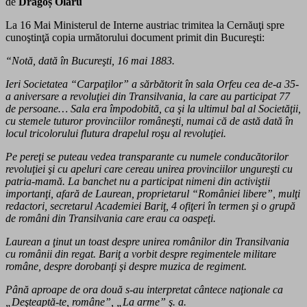
de
Dragoș Olaru
La 16 Mai
Ministerul de Interne austriac trimitea la Cernăuţi spre
cunoştinţă copia următorului document primit din Bucureşti:
“Notă, dată în Bucureşti, 16 mai 1883.
Ieri Societatea “Carpaţilor” a sărbătorit în sala Orfeu cea de-a 35-
a aniversare a revoluţiei din Transilvania, la care au participat 77
de persoane… Sala era împodobită, ca şi la ultimul bal al Societăţii,
cu stemele tuturor provinciilor româneşti, numai că de astă dată în
locul tricolorului flutura drapelul roşu al revoluţiei.
Pe pereţi se puteau vedea transparante cu numele conducătorilor
revoluţiei şi cu apeluri care cereau unirea provinciilor ungureşti cu
patria-mamă. La banchet nu a participat nimeni din activiştii
importanţi, afară de Laurean, proprietarul “României libere”, mulţi
redactori, secretarul Academiei Bariţ, 4 ofiţeri în termen şi o grupă
de români din Transilvania care erau ca oaspeţi.
Laurean a ţinut un toast despre unirea românilor din Transilvania
cu românii din regat. Bariţ a vorbit despre regimentele militare
române, despre dorobanţi şi despre muzica de regiment.
Până aproape de ora două s-au interpretat cântece naţionale ca
„Deşteaptă-te, române”, „La arme” ş. a.