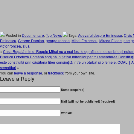
Posted in
Documentare
,
Top News
Tags:
Adevarul despre Eminescu
,
Civic
Eminescu
,
George Damian
,
george roncea
,
Mihai Eminescu
,
Mircea Eliade
,
nae g
victor roncea
,
ziua
«
Casa Regală minte. Regele Mihai nu a mai fost fotografiat din octombrie şi n
Biserica Ortodoxă Română sprijină inițiativa mirenilor pentru amendarea Constituției
este constituită prin căsătoria liber consimțită între un bărbat și o femeie. COAL
semnături
»
You can
leave a response
, or
trackback
from your own site.
Leave a Reply
Name (required)
Mail (will not be published) (required)
Website