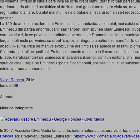
cu violenta, intrand in istoria care inca se scrie drept primul ziarist roman persecutat
reprimare prin abuzuri psihiatrice si dezinformari grosolane despre viata sa, deveni
regimurilor totalitare. Cu atat mai mult, este o datorie a fiecarui roman sa-l redesc
gazetar.
La 120 de ani de la uciderea lui Eminescu, inca neelucidata complet, mai exista si a
Eminescu din partea unor “brucani” sau “arioni”, cum spunea chiar Eminescu, dupa
care, ca si azi, in ce priveste majoritatea guvernantilor Romaniei, actiona impotriv
Iorga il defineste pe Eminescu drept “expresia integrala a natiunii romane” si Tut
absolut – suma lirica de mari voievozi”, cine are timp sa se aplece la sasaitul pigm
Sfidandu-i pe toti ucigasii sai, Eminescu renaste an cu an in fiecare constiinta si
Eliade. Parafrazandu-l pe Eminescu in apararea Bisericii, dintr-un editorial din T
spun ca cine il sapa pe Eminescu “poate fi cosmopolit, socialist, nihilist, republican 
minte, dar numai roman nu e”.
Victor Roncea
, ZIUA
Iunie 2009
Adenda:
Misiune indeplinita
In 2007, Asociatia Civic Media lansa o dezbatere nationala asupra vietii, luptei si m
Roncea
scria “Adevarul despre Eminescu” (
https://www.civicmedia.ro/adevarul-de