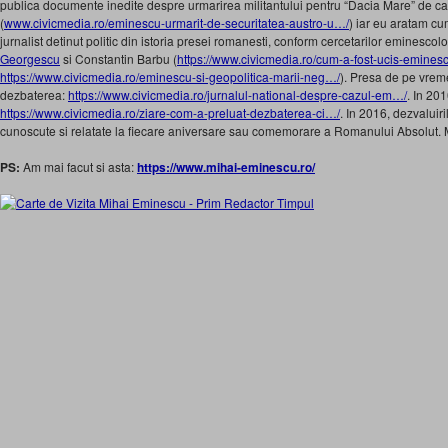
publica documente inedite despre urmarirea militantului pentru “Dacia Mare” de ca
(
www.civicmedia.ro/eminescu-urmarit-de-securitatea-austro-u…/
) iar eu aratam cu
jurnalist detinut
politic din istoria presei romanesti, conform cercetarilor eminescol
Georgescu
si Constantin Barbu (
https://www.civicmedia.ro/cum-a-fost-ucis-eminesc
https://www.civicmedia.ro/eminescu-si-geopolitica-marii-neg…/
). Presa de pe vrem
dezbaterea:
https://www.civicmedia.ro/jurnalul-national-despre-cazul-em…/
. In 20
https://www.civicmedia.ro/ziare-com-a-preluat-dezbaterea-ci…/
. In 2016, dezvaluir
cunoscute si relatate la fiecare aniversare sau comemorare a Romanului Absolut.
PS:
Am mai facut si asta:
https://www.mihai-eminescu.ro/