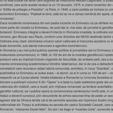
Si nu este Eliade cel tanar care dogorea de misticismul Miscarii Legionare, ci Elia
confirmat, care scrie aceste randuri la un 15 ianuarie, 1975, in ziarul romanilor din e
o “Editie de pribegie a Poesiilor”, la Paris, in 1949, a carei prefata se incheia cu ur
scrierilelui Eminescu: “Pastrati-le bine; este tot ce ne-a ramas neintinat din apele, 
romanesc”.
Daca rezistenta romaneasca din exil pastra lucrarile lui Eminescu ca pe sfintele mo
mare parte din creatia lui Eminescu, de poet dar si, mai ales, de jurnalist si gandito
bolsevici. Eminescu integral a devenit interzis in Romania invadata, la ordinele comis
romane, gen Brucan sau Rautu, conform unor directive ale NKVD destinate tarilor c
Ordinele erau clare: eliminarea oricaror valori nationale si inlocuirea acestora cu mel
toate domeniile, sub atenta indrumare a agentilor kominternului.
In Romania s-au mai putut publica operele politice si jurnalistice ale lui Eminescu
instaurarea comunismului, in 1989, la 100 de ani de la moartea ganditorului luptator
presiuni care au implicat inclusiv organele de Securitate, de ambele parti, cea a sus
marele eminescolog academicianul Dimitrie Vatamaniuc, dar si de cea a detractorilor
cercetatorii care recompun astazi istoria comunista, amintesc, in noua “Scanteie”, 
publicistica lui Eminescu ar putea avea – si atunci, ca si in urma cu 100 de ani – c
respectiv ca ar fi putut afecta “relatia bilaterala a Romaniei cu Uniunea Sovietica si
blocare a publicarii volumui X din “Opere” s-a lasat cu lupte subterane grele ale u
nationala din institutii, care a reusit, prin mijloace romanesti, sa fenteze autoritati
ganditor national, sa-i publice opera la comemorarea centenarului mortii sale, in u
Astazi a devenit cunoscut, prin documente de arhiva ascunse timp de peste un sec
agresiv atat de Ohrana tarista cat si de serviciile speciale ale imperiului Austro-Ung
nationaliste din Timpul si activitatea sa secreta din cadrul Societatii Carpatii, care
Romaniei, “refacerea Daciei Mari”. De aici i se trage si “moartea civila”, survenita 