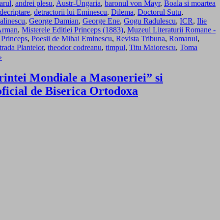
arul
,
andrei plesu
,
Austr-Ungaria
,
baronul von Mayr
,
Boala si moartea
decriptare
,
detractorii lui Eminescu
,
Dilema
,
Doctorul Sutu
,
alinescu
,
George Damian
,
George Ene
,
Gogu Radulescu
,
ICR
,
Ilie
Arman
,
Misterele Editiei Princeps (1883)
,
Muzeul Literaturii Romane -
a Princeps
,
Poesii de Mihai Eminescu
,
Revista Tribuna
,
Romanul
,
trada Plantelor
,
theodor codreanu
,
timpul
,
Titu Maiorescu
,
Toma
»
rintei Mondiale a Masoneriei” si
ficial de Biserica Ortodoxa