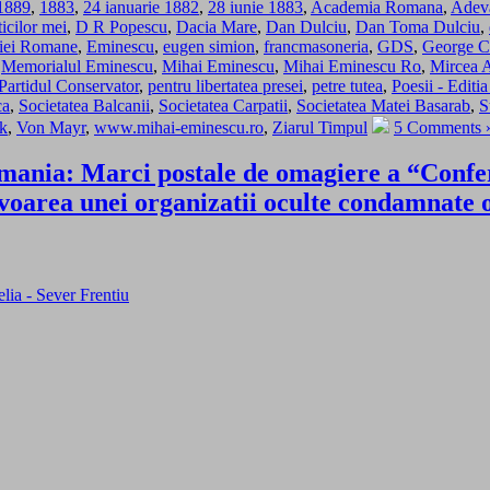
 1889
,
1883
,
24 ianuarie 1882
,
28 iunie 1883
,
Academia Romana
,
Adev
ticilor mei
,
D R Popescu
,
Dacia Mare
,
Dan Dulciu
,
Dan Toma Dulciu
,
iei Romane
,
Eminescu
,
eugen simion
,
francmasoneria
,
GDS
,
George C
,
Memorialul Eminescu
,
Mihai Eminescu
,
Mihai Eminescu Ro
,
Mircea 
Partidul Conservator
,
pentru libertatea presei
,
petre tutea
,
Poesii - Editi
ca
,
Societatea Balcanii
,
Societatea Carpatii
,
Societatea Matei Basarab
,
S
k
,
Von Mayr
,
www.mihai-eminescu.ro
,
Ziarul Timpul
5 Comments 
Romania: Marci postale de omagiere a “Confe
voarea unei organizatii oculte condamnate o