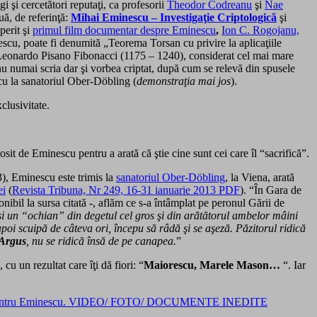
i şi cercetători reputaţi, ca profesorii
Theodor Codreanu
şi
Nae
uă, de referinţă:
Mihai Eminescu – Investigaţie Criptologică
şi
perit şi
primul film documentar despre Eminescu
,
Ion C. Rogojanu,
escu, poate fi denumită „Teorema Torsan cu privire la aplicaţiile
eonardo Pisano Fibonacci (1175 – 1240), considerat
cel mai mare
u numai scria dar şi vorbea criptat, după cum se relevă din spusele
cu la sanatoriul O
ber-Döbling (
demonstraţia mai jos
).
xclusivitate.
sit de Eminescu pentru a arată că ştie cine sunt cei care îl “sacrifică”.
), Eminescu este trimis la
sanatoriul Ober-Döbling
, la Viena, arată
ei
(
Revista Tribuna, Nr 249, 16-31 ianuarie 2013 PDF
). “În Gara de
ibil la sursa citată -, aflăm ce s-a întâmplat pe peronul Gării de
şi un “ochian” din degetul cel gros şi din arătătorul ambelor mâini
apoi scuipă de câteva ori, începu să râdă şi se aşeză. Păzitorul ridică
Argus
, nu se ridică însă de pe canapea.
”
cu un rezultat care îţi dă fiori: “
Maiorescu, Marele Mason…
“. Iar
contra si pentru Eminescu. VIDEO/ FOTO/ DOCUMENTE INEDITE