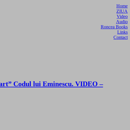
Home
ZIUA
Video
Audio
Roncea Books
Links
Contact
spart” Codul lui Eminescu. VIDEO –