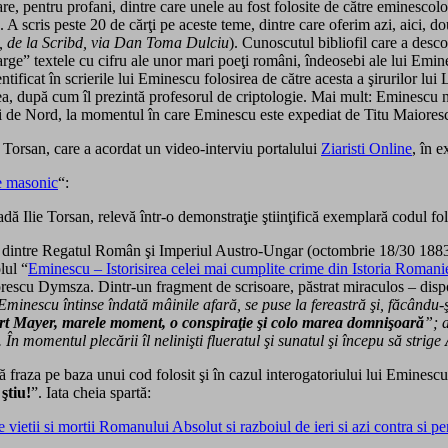
e, pentru profani, dintre care unele au fost folosite de către eminescolog
. A scris peste 20 de cărţi pe aceste teme, dintre care oferim azi, aici, do
s, de la Scribd, via Dan Toma Dulciu
). Cunoscutul bibliofil care a desco
arge” textele cu cifru ale unor mari poeţi români, îndeosebi ale lui Emin
tificat în scrierile lui Eminescu folosirea de către acesta a şirurilor lui
L
ea, după cum îl prezintă profesorul de criptologie. Mai mult: Eminescu n
rii de Nord, la momentul în care Eminescu este expediat de Titu Maiores
ie Torsan, care a acordat un video-interviu portalului
Ziaristi Online
, în e
e masonic
“:
ă Ilie Torsan, relevă într-o demonstraţie ştiinţifică exemplară codul folo
t dintre Regatul Român şi Imperiul Austro-Ungar (octombrie 18/30 1883
lul “
Eminescu – Istorisirea celei mai cumplite crime din Istoria Romani
rescu Dymsza. Dintr-un fragment de scrisoare, păstrat miraculos – dispon
minescu întinse îndată mâinile afară, se puse la fereastră şi, făcându-
rt Mayer, marele moment, o conspiraţie şi colo marea domnişoară
”; 
 momentul plecării îl nelinişti flueratul şi sunatul şi începu să strige
ă fraza pe baza unui cod folosit şi în cazul interogatoriului lui Eminescu, 
ştiu!
”. Iata cheia spartă:
tele vietii si mortii Romanului Absolut si razboiul de ieri si azi 