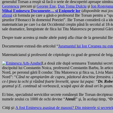
generalul Torsan a reuşit să facă o serie de descoperiri aproape uimitoar
Georgescu
precum şi
George Ene
,
Dan Toma Dulciu
şi
Ion Rogojanu
Mihai Eminescu Documente… si Enigmele lor
(
disponibile mai jo
afirmă
că formula pe care a găsit-o profesorul Ilie Torsan pentru a “sp
şirurilor Fibonacci în domeniul Poeziei”. Ilie Torsan consideră că a iden
matematician pe care l-a dat Occidentul creştin până în secolul al
18-l
sale dramatice, înregistrate de fiica lui Titu Maiorescu pe peronul Gă
Despre toate acestea şi multe altele puteţi afla chiar de la generalul Il
Documentare extrasă din articolul “
Juramantul lui Ion Creanga nu est
Matematicianul şi profesorul de criptologie cu grad de general de brigad
La două zile după semnarea Tratatului secre
discipolul lui Constantin Noica, profesorul Constantin Barbu, în artico
Nord, pe peronul gării îl conduc Titu Maiorescu şi fiica sa, Livia Maio
Nord”: “
Când ne apropiarăm de cupeu, păzitorul deschise fereastra. E
ce-l ţinea la ochi şi râzând foarte înveselit, spuse lui papa: “
Dr. Robe
geamul şi E. continuă să vorbească, scuipă apoi de două ori în geam. În
Ei bine, specialistul serviciilor secrete româneşti Ilie Torsan decripteaz
numele zeului cu 1000 de ochi devine “
Ateul!
” şi, în acelaşi timp, “
O 
Citiţi şi:
A fost Eminescu asasinat de masoni? Din misterele si secre