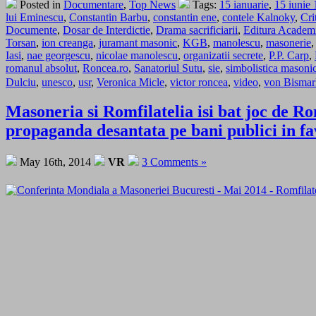
Posted in
Documentare
,
Top News
Tags:
15 ianuarie
,
15 iunie
lui Eminescu
,
Constantin Barbu
,
constantin ene
,
contele Kalnoky
,
Cri
Documente
,
Dosar de Interdictie
,
Drama sacrificiarii
,
Editura Academ
Torsan
,
ion creanga
,
juramant masonic
,
KGB
,
manolescu
,
masonerie
Iasi
,
nae georgescu
,
nicolae manolescu
,
organizatii secrete
,
P.P. Carp
,
romanul absolut
,
Roncea.ro
,
Sanatoriul Sutu
,
sie
,
simbolistica masoni
Dulciu
,
unesco
,
usr
,
Veronica Micle
,
victor roncea
,
video
,
von Bismar
Masoneria si Romfilatelia isi bat joc de 
propaganda desantata pe bani publici in fa
May 16th, 2014
VR
3 Comments »