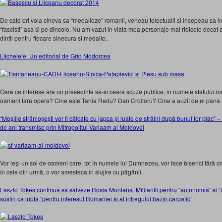
De cate ori voia cineva sa “medalieze” romanii, veneau telectualii si incepeau sa i
“fascisti” asa si pe dincolo. Nu am vazut in viata mea personaje mai ridicole decat a
dintii pentru fiecare sinecura si medalie.
Liichelele. Un editorial de Grid Modorcea
Oare ce interese are un presedinte sa-si ceara scuze publice, in numele statului ro
oameni fara opera? Cine este Tania Radu? Dan Croitoru? Cine a auzit de ei pana 
“Moşiile strămoşeşti vor fi călcate cu japca şi luate de străini după bunul lor plac” 
de ani transmise prin Mitropolitul Varlaam al Moldovei
Vor ieşi un soi de oameni care, tot în numele lui Dumnezeu, vor face biserici fără cru
în cele din urmă, o vor amesteca în slujire cu păgânii.
Laszlo Tokes continua sa salveze Rosia Montana. Militantii pentru “autonomia” si 
sustin ca lupta “pentru interesul Romaniei si al intregului bazin carpatic”