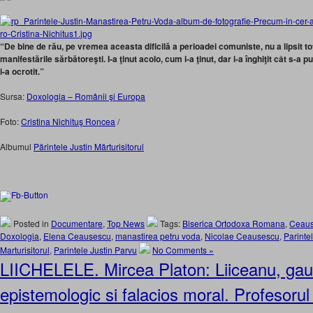
“De bine de rău, pe vremea aceasta dificilă a perioadei comuniste, nu a lipsit totu
manifestările sărbătoreşti. I-a ţinut acolo, cum i-a ţinut, dar i-a înghiţit cât s-a pu
i-a ocrotit.”
Sursa:
Doxologia – Românii şi Europa
Foto:
Cristina Nichituş Roncea
/
Albumul
Părintele Justin Mărturisitorul
Posted in
Documentare
,
Top News
Tags:
Biserica Ortodoxa Romana
,
Ceau
Doxologia
,
Elena Ceausescu
,
manastirea petru voda
,
Nicolae Ceausescu
,
Parintel
Marturisitorul
,
Parintele Justin Parvu
No Comments »
LIICHELELE. Mircea Platon: Liiceanu, ga
epistemologic si falacios moral. Profesoru