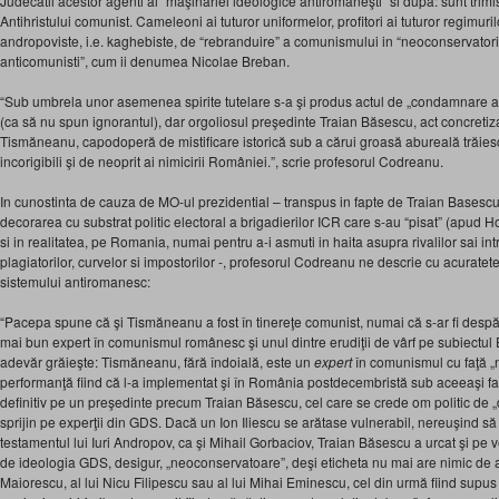
Judecatii acestor agenti ai “maşinăriei ideologice antiromâneşti” si dupa: sunt trimi
Antihristului comunist. Cameleoni ai tuturor uniformelor, profitori ai tuturor regimurilor
andropoviste, i.e. kaghebiste, de “rebranduire” a comunismului in “neoconservatoris
anticomunisti”, cum ii denumea Nicolae Breban.
“Sub umbrela unor asemenea spirite tutelare s-⁠a şi produs actul de „condamnare a
(ca să nu spun ignorantul), dar orgoliosul preşedinte Traian Băsescu, act concretiz
Tismăneanu, capodoperă de mistificare istorică sub a cărui groasă abureală trăiesc p
incorigibili şi de neoprit ai nimicirii României.”, scrie profesorul Codreanu.
In cunostinta de cauza de MO-ul prezidential – transpus in fapte de Traian Basescu 
decorarea cu substrat politic electoral a brigadierilor ICR care s-au “pisat” (apud H
si in realitatea, pe Romania, numai pentru a-i asmuti in haita asupra rivalilor sai int
plagiatorilor, curvelor si impostorilor -, profesorul Codreanu ne descrie cu acurate
sistemului antiromanesc:
“Pacepa spune că şi Tismăneanu a fost în tinereţe comunist, numai că s-ar fi despărţ
mai bun expert în comunismul românesc şi unul dintre erudiţii de vârf pe subiectul
adevăr grăieşte: Tismăneanu, fără îndoială, este un
expert
în comunismul cu faţă „
performanţă fiind că l-a implementat şi în România postdecembristă sub aceeaşi fa
definitiv pe un preşedinte precum Traian Băsescu, cel care se crede om politic de „
sprijin pe experţii din GDS. Dacă un Ion Iliescu se arătase vulnerabil, nereuşind să 
testamentul lui Iuri Andropov, ca şi Mihail Gorbaciov, Traian Băsescu a urcat şi pe v
de ideologia GDS, desigur, „neoconservatoare”, deşi eticheta nu mai are nimic de a
Maiorescu, al lui Nicu Filipescu sau al lui Mihai Eminescu, cel din urmă fiind supus