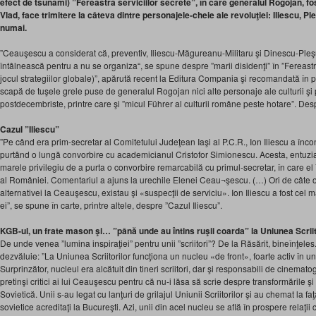
efect de tsunami) ”Fereastra serviciilor secrete”, în care generalul Rogojan, fos
Vlad, face trimitere la câteva dintre personajele-cheie ale revoluţiei: Iliescu, 
numai.
”Ceauşescu a considerat că, preventiv, Iliescu-Măgureanu-Militaru şi Dinescu-Pleşu
întâlnească pentru a nu se organiza“, se spune despre ”marii disidenţi” în ”Fereastr
jocul strategiilor globale)”, apărută recent la Editura Compania şi recomandată în pa
scapă de tuşele grele puse de generalul Rogojan nici alte personaje ale culturii şi p
postdecembriste, printre care şi ”micul Führer al culturii române peste hotare”. De
Cazul ”Iliescu”
”Pe când era prim-secretar al Comitetului Judeţean Iaşi al P.C.R., Ion Iliescu a înco
purtând o lungă convorbire cu academicianul Cristofor Simionescu. Acesta, entuzi
marele privilegiu de a purta o convorbire remarcabilă cu primul-secretar, în care el î
al României. Comentariul a ajuns la urechile Elenei Ceau¬şescu. (…) Ori de câte
alternativei la Ceauşescu, existau şi «suspecţii de serviciu». Ion Iliescu a fost cel 
ei”, se spune în carte, printre altele, despre ”Cazul Iliescu”.
KGB-ul, un frate mason şi… ”până unde au întins ruşii coarda” la Uniunea Scriit
De unde venea ”lumina inspiraţiei” pentru unii ”scriitori”? De la Răsărit, bineînţel
dezvăluie: ”La Uniunea Scriitorilor funcţiona un nucleu «de front», foarte activ în 
Surprinzător, nucleul era alcătuit din tineri scriitori, dar şi responsabili de cinematog
pretinşi critici ai lui Ceauşescu pentru că nu-i lăsa să scrie despre transformările şi
Sovietică. Unii s-au legat cu lanţuri de grilajul Uniunii Scriitorilor şi au chemat la f
sovietice acreditaţi la Bucureşti. Azi, unii din acel nucleu se află în prospere relaţii cu