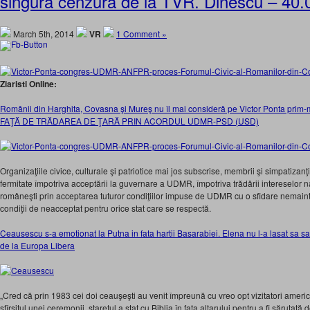
singura cenzura de la TVR. Dinescu – 40.
March 5th, 2014
VR
1 Comment »
Ziaristi Online:
Românii din Harghita, Covasna şi Mureş nu îl mai considerǎ pe Victor Ponta pri
FAŢĂ DE TRĂDAREA DE ŢARĂ PRIN ACORDUL UDMR-PSD (USD)
Organizaţiile civice, culturale şi patriotice mai jos subscrise, membrii şi simpatizanţ
fermitate împotriva acceptării la guvernare a UDMR, împotriva trǎdǎrii intereselor na
româneşti prin acceptarea tuturor condiţiilor impuse de UDMR cu o sfidare nemaint
condiţii de neacceptat pentru orice stat care se respectă.
Ceausescu s-a emotionat la Putna in fata hartii Basarabiei. Elena nu l-a lasat sa sa
de la Europa Libera
„Cred că prin 1983 cei doi ceauşeşti au venit împreună cu vreo opt vizitatori ameri
sfîrşitul unei ceremonii, stareţul a stat cu Biblia în faţa altarului pentru a fi sărutată