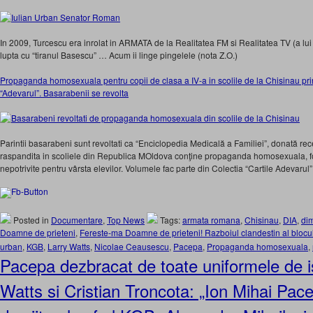
In 2009, Turcescu era inrolat in ARMATA de la Realitatea FM si Realitatea TV (a lui
lupta cu “tiranul Basescu” … Acum ii linge pingelele (nota Z.O.)
Propaganda homosexuala pentru copii de clasa a IV-a in scolile de la Chisinau pri
“Adevarul”. Basarabenii se revolta
Parintii basarabeni sunt revoltati ca “Enciclopedia Medicală a Familiei”, donată r
raspandita in scoliele din Republica MOldova conţine propaganda homosexuala, foto
nepotrivite pentru vârsta elevilor. Volumele fac parte din Colectia “Cartile Adevarul”
Posted in
Documentare
,
Top News
Tags:
armata romana
,
Chisinau
,
DIA
,
di
Doamne de prieteni
,
Fereste-ma Doamne de prieteni! Razboiul clandestin al blocu
urban
,
KGB
,
Larry Watts
,
Nicolae Ceausescu
,
Pacepa
,
Propaganda homosexuala
,
Pacepa dezbracat de toate uniformele de is
Watts si Cristian Troncota: „Ion Mihai Pace