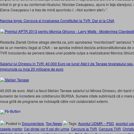
intrat în şir şi s-au conformat ritualului, Nicolae Ceauşescu, ajuns în faţa stareţului
Elena Ceauşescu l-a tras de mînă spunîndu-i: <Noi suntem atei!>”.
Narcisa Iorga: Cenzura si incalcarea Constitutiei la TVR. Dar si la CNA
Redactia Ziaristi Online atrage atentia ca, prin aprobarea “monitorizarii” serialului
de la un membru ilegal al CNA – se aproba indirect decizia anticonstitutionala de ce
TVR inoculandu-se pervers ideea unei posbile culpe a realizatoarei Monica Ghiurco 
Salariul lui Dinescu in TVR: 40.000 Euro pe luna! Atat ii da Tanase tovarasului sau
imprumuta cu inca 20 milioane de euro
40.000 de euro. Atat i-a facut Stelian Tanase salariul lui Mircea Dinescu, din banii no
surselor de incredere ale cotidianului BURSA. Sursele citate subliniază că o mare 
noua grilă de programe se îndreaptă către noii colaboratori externi.
Posted in
Documentare
,
Top News
Tags:
Acordul UDMR – PSD
,
acordul us
caseta-martor
,
Cei dintai vor fi cei din urma
,
Cenzura la TVR
,
Cenzura TVR
,
Christi