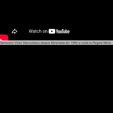
Generalul Victor Stanculescu despre Mineriada din 1990 si vizita la Regele Mihai.