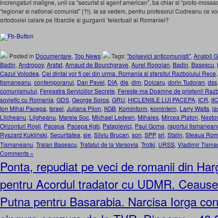
increngaturi maligne, unii ca “securist si agent american”, ba chiar si “proto-mossadis
“legionar si national-comunist” (?!). Ia sa vedem, pentru profesorul Codreanu ce vor
ortodoxiei calare pe libarcile si guzganii ‘telectuali ai Romaniei?
Posted in
Documentare
,
Top News
Tags:
"bolsevici anticomunisti"
,
Anatoli G
Badin
,
Andropov
,
Arafat
,
Arnaud de Bourchgrave
,
Aurel Rogojan
,
Badin
,
Basescu
,
Cazul Volodea
,
Cei dintai vor fi cei din urma. Romania si sfarsitul Razboiului Rece
tismaneanu
,
contemporanul
,
Dan Pavel
,
DIA
,
die
,
dim
,
Doicaru
,
dorin Tudoran
,
dss
comunismului
,
Fereastra Serviciilor Secrete
,
Fereste-ma Doamne de prieteni! Razbo
sovietic cu Romania
,
GDS
,
George Soros
,
GRU
,
HICLENIILE LUI PACEPA
,
ICR
,
I
Ion Mihai Pacepa
,
Israel
,
Juliana Pilon
,
KGB
,
Kominform
,
komintern
,
Larry Watts
,
la
Liicheanu
,
Liigheanu
,
Marele Soc
,
Michael Ledeen
,
Mihaies
,
Mircea Platon
,
Nesto
Orizonturi Roşii
,
Pacepa
,
Pacepa Kgb
,
Patapievici
,
Paul Goma
,
raportul tismanean
Ryszard Kukliński
,
Securitatea
,
sie
,
Silviu Brucan
,
son
,
SPP
,
sri
,
Stalin
,
Steaua Rom
Tismaneanu
,
Traian Basescu
,
Tratatul de la Varsovia
,
Trotki
,
URSS
,
Vladimir Tism
Comments »
Ponta, repudiat pe veci de romanii din Har
pentru Acordul tradator cu UDMR. Ceauses
Putna pentru Basarabia. Narcisa Iorga c