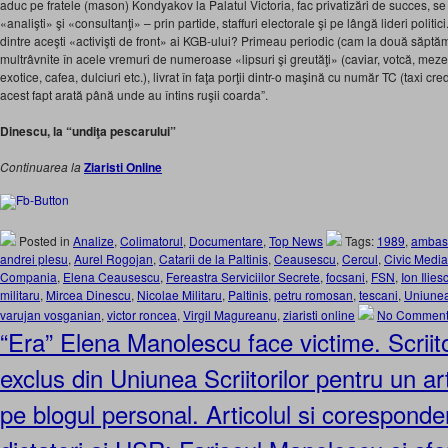
aduc pe fratele (mason) Kondyakov la Palatul Victoria, fac privatizări de succes, 
«analişti» şi «consultanţi» – prin partide, staffuri electorale şi pe lângă lideri poli
dintre aceşti «activişti de front» ai KGB-ului? Primeau periodic (cam la două săpt
multrâvnite în acele vremuri de numeroase «lipsuri şi greutăţi» (caviar, votcă, mezelu
exotice, cafea, dulciuri etc.), livrat în faţa porţii dintr-o maşină cu număr TC (taxi
acest fapt arată până unde au întins ruşii coarda”.
Dinescu, la “undiţa pescarului”
Continuarea la
Ziaristi Online
Posted in
Analize
,
Colimatorul
,
Documentare
,
Top News
Tags:
1989
,
ambasa
andrei plesu
,
Aurel Rogojan
,
Catarii de la Paltinis
,
Ceausescu
,
Cercul
,
Civic Media
Compania
,
Elena Ceausescu
,
Fereastra Serviciilor Secrete
,
focsani
,
FSN
,
Ion Ilies
militaru
,
Mircea Dinescu
,
Nicolae Militaru
,
Paltinis
,
petru romosan
,
tescani
,
Uniunea
varujan vosganian
,
victor roncea
,
Virgil Magureanu
,
ziaristi online
No Comment
“Era” Elena Manolescu face victime. Scriit
exclus din Uniunea Scriitorilor pentru un ar
pe blogul personal. Articolul si coresponde