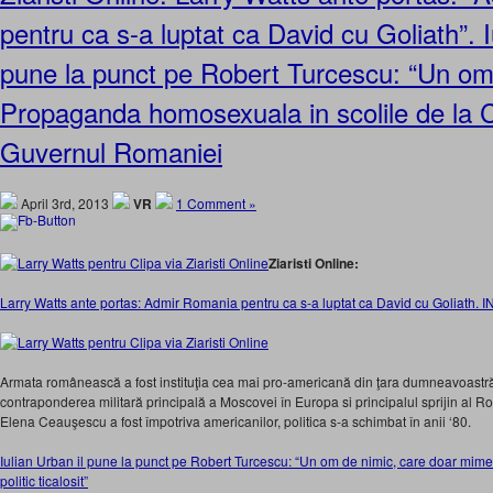
pentru ca s-a luptat ca David cu Goliath”. I
pune la punct pe Robert Turcescu: “Un om
Propaganda homosexuala in scolile de la C
Guvernul Romaniei
April 3rd, 2013
VR
1 Comment »
Ziaristi Online:
Larry Watts ante portas: Admir Romania pentru ca s-a luptat ca David cu Goliath.
Armata românească a fost instituţia cea mai pro-americană din ţara dumneavoast
contraponderea militară principală a Moscovei în Europa si principalul sprijin al R
Elena Ceauşescu a fost împotriva americanilor, politica s-a schimbat în anii ‘80.
Iulian Urban il pune la punct pe Robert Turcescu: “Un om de nimic, care doar mime
politic ticalosit”