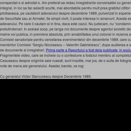
conspectat-o si adnotat-o. Am preferat sa redau inregistrarile conversatiei cu gen
integral, in loc sa fac selectii scurte, mai abordabile pentru mult prea grabitul citito
plictiseasca, pe cautatorii adevarului despre decembrie 1989, pulverizat in experientel
de Securitate sau ai Armatei, fie simpli civili, ii poate interesa in amanunt. Acesta 
adevarului. Pe care il cautam si in tina, daca este cazul. Nu judecam, nu “condamna
pretutindenari. In acelasi scop, pe langa noi documente despre agentul sovietic d
maine voi publica, in premiera absoluta, prin amabilitatea unui colonel in rezerva 
Comisiei senatoriale pentru cercetarea evenimentelor din decembrie 1989, care cu
membrilor Comisiei “Sergiu Nicolaescu – Valentin Gabrielescu”, dupa audierea a su
de documente si inregistrari.
Prima parte a Raportului a fost deja publicata, in excl
Fragmentele video, care se incheie cu o confesiune a fostului membru al completulu
Ceausescu despre originile sale rusesti, sunt insotite, mai jos, de o suita de fotograf
note de mana ale generalului. Asadar, banda, va rog:
Cu generalul Victor Stanculescu despre Decembrie 1989.