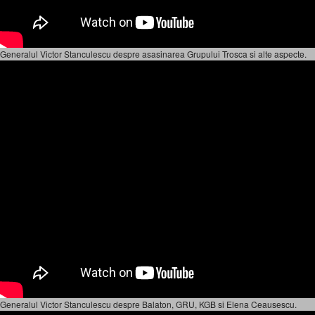
Generalul Victor Stanculescu despre asasinarea Grupului Trosca si alte aspecte.
Generalul Victor Stanculescu despre Balaton, GRU, KGB si Elena Ceausescu.