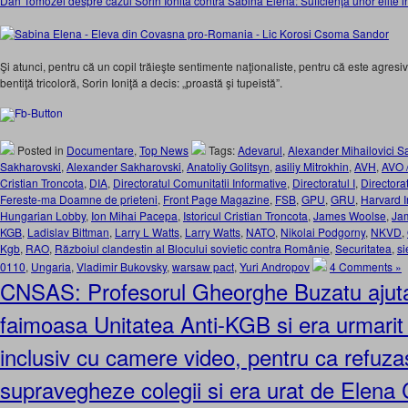
Dan Tomozei despre cazul Sorin Ionita contra Sabina Elena: Suficienţa unor elite i
Şi atunci, pentru că un copil trăieşte sentimente naţionaliste, pentru că este agresi
bentiţă tricoloră, Sorin Ioniţă a decis: „proastă şi tupeistă”.
Posted in
Documentare
,
Top News
Tags:
Adevarul
,
Alexander Mihailovici S
Sakharovski
,
Alexander Sakharovski
,
Anatoliy Golitsyn
,
asiliy Mitrokhin
,
AVH
,
AVO 
Cristian Troncota
,
DIA
,
Directoratul Comunitatii Informative
,
Directoratul I
,
Directorat
Fereste-ma Doamne de prieteni
,
Front Page Magazine
,
FSB
,
GPU
,
GRU
,
Harvard I
Hungarian Lobby
,
Ion Mihai Pacepa
,
Istoricul Cristian Troncota
,
James Woolse
,
Ja
KGB
,
Ladislav Bittman
,
Larry L Watts
,
Larry Watts
,
NATO
,
Nikolai Podgorny
,
NKVD
,
Kgb
,
RAO
,
Războiul clandestin al Blocului sovietic contra Românie
,
Securitatea
,
si
0110
,
Ungaria
,
Vladimir Bukovsky
,
warsaw pact
,
Yuri Andropov
4 Comments »
CNSAS: Profesorul Gheorghe Buzatu ajuta 
faimoasa Unitatea Anti-KGB si era urmarit
inclusiv cu camere video, pentru ca refuza
supravegheze colegii si era urat de Elen