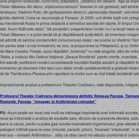
unei prigoniri furibunde, numit fiind, prăpăstios, „cadavrul din debara”. Aşa se expl
Traian Băsescu din sânul „criptocomunismului” iliescian în cel gedesist, salt similar c
Andropov, Vladimir Putin, din gorbaciovism direct în „democraţia liberală”, reînviind, î
ţaristo-stalinist. Ceea ce recunoaşte şi Pacepa: „În 2000, unii dintre foştii mei cole
au transformat Rusia în prima dictatură a serviciilor secrete din istorie. În timpul Un
stat. Acum KGB este statul.” Să acceptăm: preşedintelui român nu i-a reuşit ceea ce 
Traian Băsescu n-a putut decât să-şi răsplătească susţinătorii, să inventeze imagin
să admită că sarcina condamnării comunismului clasic i se cuvine lui Vladimir Ti
iar pentru asta l-a mai învrednicit, se zice, la propunerea lui Patapievici, şi cu Ordi
de Mare Cavaler. Fireşte, cazul răsplătirii „hiclenilor” nu este singular, altul de noto
Tökés, a înaltului titlu Ordinul Naţional „Steaua României” pentru merite, inventat
Într-adevăr, politicienii români consolidează irezistibil tradiţia adulării şi răsplătirii 
momentul să disociem între felul cum statul român postdecembrist a gratulat
hiclen
de tip Tismăneanu-Pacepa prin raportare la modul cum au fost trataţi
rezistenţii
ade
Impresionanta analiza a profesorului Theodor Codreanu, este disponibila, integral,
Profesorul Theodor Codreanu demanteleaza definitiv Reteaua Pacepa, Tisman
Romania. Pacepa, “mesager al Antihristului comunist”
PS:
Acum poate vor reusi mai multi sa inteleaga importanta unei informatii acurate, v
reusi sa intocmesti o analiza de exceptie care, dincolo de a prezenta efectele, pa
pana la cauze, pentru a putea gasi solutia insanatosirii organismului, grav afectat du
patogeni infiltrati pana la oase (microbi, paraziti, prioni). Tovarasii “ortodoxisti”, in
mai sus – emisarii Antihristului -, stiau ce stiau cand ma atacau coordonat si ordon