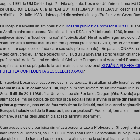
august 1991, la UM 05054 Iaşi; 2 – Fila originală: Dosar de Urmărire Informativă Op
pe GHEORGHE BUZATU, alias “BARBU”, alias „BIANU”, alias „BANU”, deschis la 17
străinii” din 21 iulie 1983 – Interceptări din scrisori din Iaşi (Prof. univ. dr. Cezar Bu
La inceputul acestui an am preluat din
Dosarul publicat de profesorul Buzatu
si alt
o Analiza catre conducerea Directiei a III-a a DSS, din 21 februarie 1989, in care 
mijloace video” la “locul de munca” al “obiectivului”. Nu stim: alb-negru sau color.
solicitare arata nivelul inalt la care era apreciat profesorul Buzatu, inclusiv de catre c
care dintre capete, cele tradatoare sau cele pro-nationale). Din pacate, CNSAS nu i
video care, cred eu, ar face obiectul unui studiu cu adevarat istoric realizat chiar de 
profesorului, de la Centrul de Istorie si Civilizatie Europeana al Academiei Romane 
surpriza care ni se pregateste la Iasi, maine, la simpozionul
ROMÂNIA ŞI SERVICI
PUTERI LA CONFLUENŢA SECOLELOR XX-XXI
?
Din acelasi Dosar publicat de profesor si colaboratorii sai aflam si alte lucruri surpi
facuta in SUA, in octombrie 1988
, dupa cum este relatata de un informator intr-un 
Securitatii din 20.1.1989.: “La Universitatea din Portland, Oregon, [Ghe Buzatu] a p
afirmat ca el “nu se ocupa de politica si ca
socialismul a invins in tarile din rasar
printr-o greseala, insa cei de fata trebuie sa fie linistiti, caci in curand regimuri
Europei, inclusiv cel de la Bucuresti, se vor prabusi”
. Auditoriul, format din amer
romane, a ramas descumpanit la aceste afirmatii aberante”.
Cam aceasta este o particica din uriasa personalitate a Profesorului Gheorghe Buzat
mari istorici ai Romaniei, ca Dinu C Giurescu sau Florin Constantiniu, nu va putea fi 
atacului dirijat de tradatori de neam si tara ajunsi pana la cel mai inalt nivel in struct