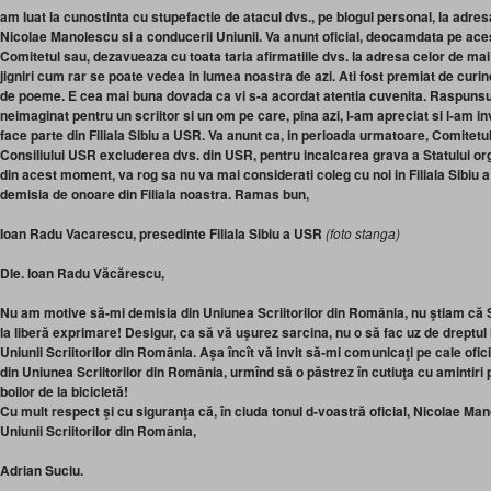
am luat la cunostinta cu stupefactie de atacul dvs., pe blogul personal, la adr
Nicolae Manolescu si a conducerii Uniunii. Va anunt oficial, deocamdata pe acest 
Comitetul sau, dezavueaza cu toata taria afirmatiile dvs. la adresa celor de mai
jigniri cum rar se poate vedea in lumea noastra de azi. Ati fost premiat de curind
de poeme. E cea mai buna dovada ca vi s-a acordat atentia cuvenita. Raspunsul
neimaginat pentru un scriitor si un om pe care, pina azi, l-am apreciat si l-am in
face parte din Filiala Sibiu a USR. Va anunt ca, in perioada urmatoare, Comitetu
Consiliului USR excluderea dvs. din USR, pentru incalcarea grava a Statului orga
din acest moment, va rog sa nu va mai considerati coleg cu noi in Filiala Sibiu a
demisia de onoare din Filiala noastra.
Ramas bun,
Ioan Radu Vacarescu, presedinte Filiala Sibiu a USR
(foto stanga)
Dle. Ioan Radu Văcărescu,
Nu am motive să-mi demisia din Uniunea Scriitorilor din România, nu ştiam că St
la liberă exprimare! Desigur, ca să vă uşurez sarcina, nu o să fac uz de dreptul
Uniunii Scriitorilor din România. Aşa încît vă invit să-mi comunicaţi pe cale of
din Uniunea Scriitorilor din România, urmînd să o păstrez în cutiuţa cu amintiri 
boilor de la bicicletă!
Cu mult respect şi cu siguranţa că, în ciuda tonul d-voastră oficial, Nicolae Ma
Uniunii Scriitorilor din România,
Adrian Suciu.