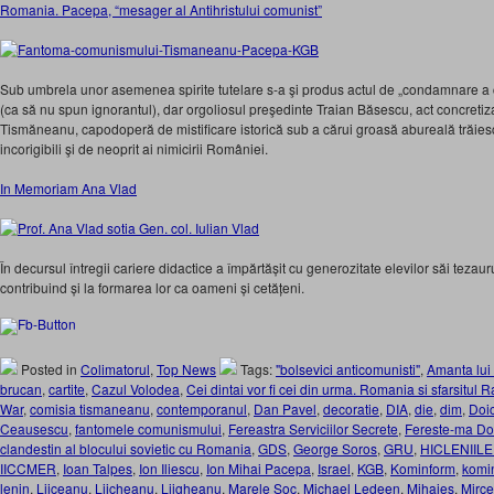
Romania. Pacepa, “mesager al Antihristului comunist”
Sub umbrela unor asemenea spirite tutelare s-⁠a şi produs actul de „condamnare a 
(ca să nu spun ignorantul), dar orgoliosul preşedinte Traian Băsescu, act concretiz
Tismăneanu, capodoperă de mistificare istorică sub a cărui groasă abureală trăiesc p
incorigibili şi de neoprit ai nimicirii României.
In Memoriam Ana Vlad
În decursul întregii cariere didactice a împărtășit cu generozitate elevilor săi tezau
contribuind și la formarea lor ca oameni și cetățeni.
Posted in
Colimatorul
,
Top News
Tags:
"bolsevici anticomunisti"
,
Amanta lui
brucan
,
cartite
,
Cazul Volodea
,
Cei dintai vor fi cei din urma. Romania si sfarsitul
War
,
comisia tismaneanu
,
contemporanul
,
Dan Pavel
,
decoratie
,
DIA
,
die
,
dim
,
Doi
Ceausescu
,
fantomele comunismului
,
Fereastra Serviciilor Secrete
,
Fereste-ma Do
clandestin al blocului sovietic cu Romania
,
GDS
,
George Soros
,
GRU
,
HICLENIILE
IICCMER
,
Ioan Talpes
,
Ion Iliescu
,
Ion Mihai Pacepa
,
Israel
,
KGB
,
Kominform
,
komi
lenin
,
Liiceanu
,
Liicheanu
,
Liigheanu
,
Marele Soc
,
Michael Ledeen
,
Mihaies
,
Mirce