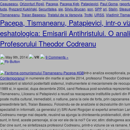
Ceausescu
,
Orizonturi Roşii
,
Pacepa
,
Pacepa Kgb
,
Patapievici
,
Paul Goma
,
raport
Iuda
,
Ryszard Kukliński
,
Securitatea
,
sie
,
Silviu Brucan
,
son
,
SPP
,
sri
,
Stalin
,
Steau
Tismaneanu
,
Traian Basescu
,
Tratatul de la Varsovia
,
Trotki
,
URSS
,
Vladimir Tism
Pacepa, Tismaneanu, Patapievici, intr-o vi
eshatologica: Emisarii Antihristului. O anal
Profesorului Theodor Codreanu
May 9th, 2014
VR
9 Comments »
Intr-o analiza exceptionala, p
Contemporanul
in numerele din martie si aprilie 2014, profesorul Theodor Codrea
cercetatorii si istoricii posteritatii sistemul, instrumentele si mecanismele de re
1989 si, in special, dupa decembrie 2004, cand Reteaua post-sovietica reprezent
Tismaneanu, Liiceanu si Patapievici a reusit sa reacapareze institutiile puterii din
poate mutila cultural, iremediabil, o natiune, pana la cele de forta, prin capcanar
presedintele tarii, Traian Basescu. Folosindu-se de analizele si dezvaluirile din lum
specialisti in informatii, ca generalul (r) SRI Aurel Rogojan si expertul american L
Codreanu merge mai departe, reusind sa ajunga la chintesenta problematicii, dintr
sunt, in fond, aceste personaje, si ce vor ele de la noi? Ce vor, stim: distrugerea ace
Dar cine sunt, ne sintetizeaza profesorul Codreanu, printr-o viziune ce va ramane, 