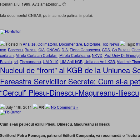
Romania lui 1989. Aviz amatorilor… 🙂
Iata documentul CNSAS, putin atins de patina timpului:
Posted in
Analize
,
Colimatorul
,
Documentare
,
Editoriale
,
Top News
Tags:
0
avo
,
Basescu
,
Buzatu
,
CIA
,
CNSAS
,
DIA
,
Elena Ceausescu
,
GDS
,
Gh Buzatu
,
Gheo
corlatan
,
Mirela Corlatan Curlatan
,
Mirela Curlateanu
,
NKVD
,
Prof Univ Dr Gheorg
Buzatu
,
sri
,
Tismaneanu
,
UM 0110
,
UM Anti-KGB
,
Unitatea Anti-KGB
,
Vladimir Tis
Nucleul de “front” al KGB de la Uniunea Scri
Fereastra Serviciilor Secrete: Cum si-a pet
“Cercul” Plesu-Dinescu-Magureanu-Iliescu
July 11th, 2011
VR
No Comments »
Cum si-au petrecut exilul Plesu, Dinescu, Magureanu si Iliescu
Scriitorul Petru Romoşan, patronul Editurii Compania, vă recomandă o ”lectur