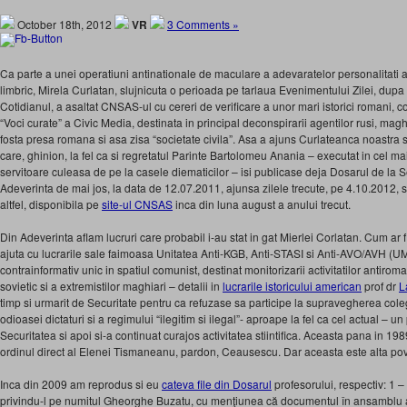
October 18th, 2012
VR
3 Comments »
Ca parte a unei operatiuni antinationale de maculare a adevaratelor personalitati 
limbric, Mirela Curlatan, slujnicuta o perioada pe tarlaua Evenimentului Zilei, dupa 
Cotidianul, a asaltat CNSAS-ul cu cereri de verificare a unor mari istorici romani, c
“Voci curate” a Civic Media, destinata in principal deconspirarii agentilor rusi, maghia
fosta presa romana si asa zisa “societate civila”. Asa a ajuns Curlateanca noastra
care, ghinion, la fel ca si regretatul Parinte Bartolomeu Anania – executat in cel 
servitoare culeasa de pe la casele diematicilor – isi publicase deja Dosarul de la S
Adeverinta de mai jos, la data de 12.07.2011, ajunsa zilele trecute, pe 4.10.2012, si 
altfel, disponibila pe
site-ul CNSAS
inca din luna august a anului trecut.
Din Adeverinta aflam lucruri care probabil i-au stat in gat Mierlei Corlatan. Cum ar
ajuta cu lucrarile sale faimoasa Unitatea Anti-KGB, Anti-STASI si Anti-AVO/AVH (
contrainformativ unic in spatiul comunist, destinat monitorizarii activitatilor antiroman
sovietic si a extremistilor maghiari – detalii in
lucrarile istoricului american
prof dr
L
timp si urmarit de Securitate pentru ca refuzase sa participe la supravegherea colegilo
odioasei dictaturi si a regimului “ilegitim si ilegal”- aproape la fel ca cel actual – u
Securitatea si apoi si-a continuat curajos activitatea stiintifica. Aceasta pana in 1989,
ordinul direct al Elenei Tismaneanu, pardon, Ceausescu. Dar aceasta este alta po
Inca din 2009 am reprodus si eu
cateva file din Dosarul
profesorului, respectiv: 1 
privindu-l pe numitul Gheorghe Buzatu, cu menţiunea că documentul în ansamblu a 