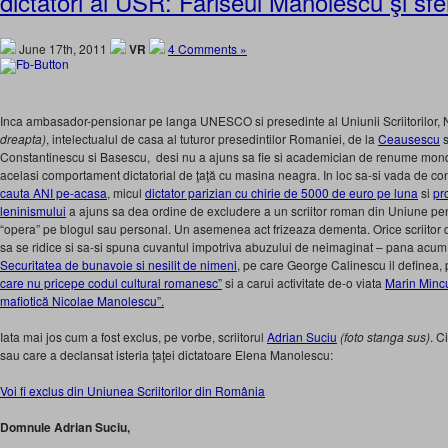
dictatori ai USR: Fariseul Manolescu şi sfer
June 17th, 2011
VR
4 Comments »
Inca ambasador-pensionar pe langa UNESCO si presedinte al Uniunii Scriitorilor
dreapta)
, intelectualul de casa al tuturor presedintilor Romaniei, de la
Ceausescu
s
Constantinescu si Basescu, desi nu a ajuns sa fie si academician de renume mon
acelasi comportament dictatorial de ţaţă cu masina neagra. In loc sa-si vada de cont
cauta ANI pe-acasa
, micul
dictator parizian cu chirie de 5000 de euro pe luna
si
pr
leninismului
a ajuns sa dea ordine de excludere a un scriitor roman din Uniune pentr
“opera” pe blogul sau personal. Un asemenea act frizeaza dementa. Orice scriitor 
sa se ridice si sa-si spuna cuvantul impotriva abuzului de neimaginat – pana acum 
Securitatea de bunavoie si nesilit de nimeni
, pe care George Calinescu il definea,
care nu pricepe codul cultural romanesc”
si a carui activitate de-o viata
Marin Mincu 
mafiotică Nicolae Manolescu”.
Iata mai jos cum a fost exclus, pe vorbe, scriitorul
Adrian Suciu
(foto stanga
sus)
. C
sau care a declansat isteria ţaţei dictatoare Elena Manolescu:
Voi fi exclus din Uniunea Scriitorilor din România
Domnule Adrian Suciu,