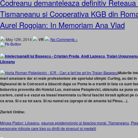
Codreanu demanteleaza definitiv Reteaua
Tismaneanu si Cooperativa KGB din Roma
Aurel Rogojan: In Memoriam Ana Vlad
May 12th, 2014
VR
No Comments »
Muierile in
mari amatoare dar si reale profesioniste ale sportului olimpic Curling, au dat in
liigheanul de la Cotroceni a izbucnit dupa ce Ponta le-a trantit in fata ca sunt f
bolsevica provenita din Hotelul Lux, matroana Patapievici, obisnuita sa puna 
cariere, cand s-a vazut ea insasi insemnata cu fierul fascist inrosit aplicat pe c
ca arsa. Si o sa tot sara. Si nu numai ea (apropo si de amanta lui Plesu…).
Ziaristi Online:
Mircea Platon: Liiceanu, gaunos epistemologic si falacios moral. Tismaneanu, Plesu
personaje ridicole care trag cu dintii de sinecuri si medalii