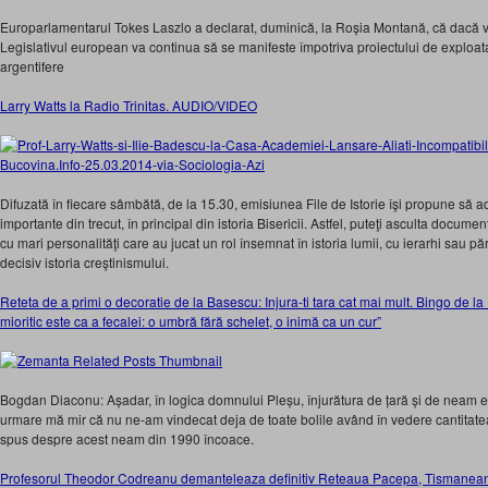
Europarlamentarul Tokes Laszlo a declarat, duminică, la Roșia Montană, că dacă 
Legislativul european va continua să se manifeste împotriva proiectului de exploat
argentifere
Larry Watts la Radio Trinitas. AUDIO/VIDEO
Difuzată în fiecare sâmbătă, de la 15.30, emisiunea File de Istorie îşi propune să 
importante din trecut, în principal din istoria Bisericii. Astfel, puteţi asculta documen
cu mari personalităţi care au jucat un rol însemnat în istoria lumii, cu ierarhi sau pări
decisiv istoria creştinismului.
Reteta de a primi o decoratie de la Basescu: Injura-ti tara cat mai mult. Bingo de la 
mioritic este ca a fecalei: o umbră fără schelet, o inimă ca un cur”
Bogdan Diaconu: Așadar, în logica domnului Pleșu, înjurătura de țară și de neam e
urmare mă mir că nu ne-am vindecat deja de toate bolile având în vedere cantitatea 
spus despre acest neam din 1990 încoace.
Profesorul Theodor Codreanu demanteleaza definitiv Reteaua Pacepa, Tismanean