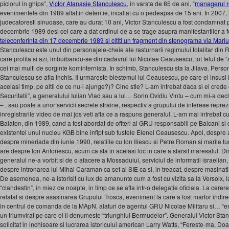
piciorul in ghips”,
Victor Atanasie Stanculescu
, in varsta de 85 de ani, “
managerul r
evenimentele din 1989 aflat in detentie, incaltat cu o pedeapsa de 15 ani. In 2007, 
judecatoresti sinuoase, care au durat 10 ani, Victor Stanculescu a fost condamnat 
decembrie 1989 desi cel care a dat ordinul de a se trage asupra manifestantilor a 
teleconferinta din 17 decembrie 1989 si cititi un fragment din stenograma via Mari
Stanculescu este unul din personajele-cheie ale rasturnarii regimului totalitar din
care profita si azi, imbuibandu-se din cadavrul lui Nicolae Ceausescu, tot felul de “a
cei mai multi de sorginte kominternista. In schimb, Stanculescu sta la Jilava. Person
Stanculescu se afla inchis. Il urmareste blestemul lui Ceausescu, pe care el insusi 
acelasi timp, pe altii de ce nu-i ajunge?)? Cine stie? L-am intrebat daca si el crede
Securitatii”, a generalului Iulian Vlad sau a lui… Sorin Ovidiu Vintu – cum mi-a dec
– , sau poate a unor servicii secrete straine, respectiv a grupului de interese repre
inregistrarile video de mai jos veti afla ce a raspuns generalul. L-am mai intrebat c
Balaton, din 1989, cand a fost abordat de ofiteri ai GRU responsabili pe Balcani si
existentei unui nucleu KGB bine infipt sub fustele Elenei Ceausescu. Apoi, despre a
despre mineriada din iunie 1990, relatiile cu Ion Iliescu si Petre Roman si marile tu
are despre Ion Antonescu, acum ca sta in acelasi loc in care a sfarsit maresalul. Din 
generalul ne-a vorbit si de o afacere a Mossadului, serviciul de informatii israelian, i
despre intronarea lui Mihai Caraman ca sef al SIE ca si, in treacat, despre masinatii
De asemenea, ne-a istorisit cu lux de amanunte cum a fost cu vizita sa la Versoix, 
“clandestin”, in miez de noapte, in timp ce se afla intr-o delegatie oficiala. La cere
relatat si despre asasinarea Grupului Trosca, eveniment la care a fost martor indirec
in centrul de comanda de la MApN, alaturi de agentul GRU Nicolae Militaru si… “eman
un triumvirat pe care el il denumeste “triunghiul Bermudelor”. Generalul Victor Stan
solicitat in inchisoare si lucrarea istoricului american Larry Watts, “Fereste-ma, Do