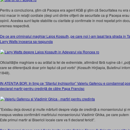
Pentru a concluziona, ştim că Pacepa era agent KGB şi ştim că Securitatea nu era 
nici macar în relaţii cordiale (deşi unii dintre ofiţerii de securitate ca şi Pacepa er
opinii. Acestea sunt fapte stabilite cu claritate şi confirmate în mod repetat prin doc
vremea respectivă.
De ce are criminalul maghiar Lajos Kossuth, pe care noi l-am lasat fara strada in T
Larry Watts incearca sa raspunda
Oficialităţile maghiare s-au arătat la fel de extremiste, afirmând fără ruşine că-i „p
care se diferenţiază doar prin faptul că pot vorbi“ (Kossuth Hirjlapia, Buletinul info
1848).
IN ATENTIA BOR: In timp ce “Sfantul Inchisorilor” Valeriu Gafencu e condamnat po
declarat martir pentru credință de către Papa Francisc
”Existau deja dovezi și multe mărturii despre viaţa de credință a monseniorului și m
nespus vestea confirmării martiriului monseniorului Vladimir Ghika, pe care pute
Este primul martir al Bisericii locale care va fi declarat fericit”.