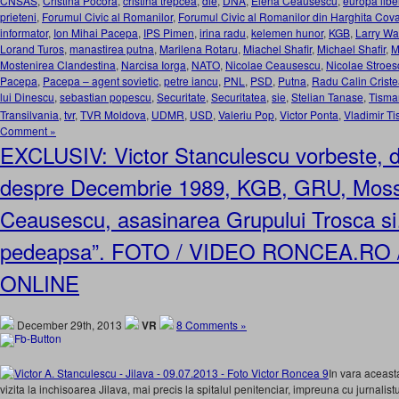
CNSAS
,
Cristina Pocora
,
cristina trepcea
,
die
,
DNA
,
Elena Ceausescu
,
europa libe
prieteni
,
Forumul Civic al Romanilor
,
Forumul Civic al Romanilor din Harghita Cov
informator
,
Ion Mihai Pacepa
,
IPS Pimen
,
irina radu
,
kelemen hunor
,
KGB
,
Larry Wa
Lorand Turos
,
manastirea putna
,
Marilena Rotaru
,
Miachel Shafir
,
Michael Shafir
,
M
Mostenirea Clandestina
,
Narcisa Iorga
,
NATO
,
Nicolae Ceausescu
,
Nicolae Stroes
Pacepa
,
Pacepa – agent sovietic
,
petre iancu
,
PNL
,
PSD
,
Putna
,
Radu Calin Crist
lui Dinescu
,
sebastian popescu
,
Securitate
,
Securitatea
,
sie
,
Stelian Tanase
,
Tisma
Transilvania
,
tvr
,
TVR Moldova
,
UDMR
,
USD
,
Valeriu Pop
,
Victor Ponta
,
Vladimir T
Comment »
EXCLUSIV: Victor Stanculescu vorbeste, de
despre Decembrie 1989, KGB, GRU, Moss
Ceausescu, asasinarea Grupului Trosca si
pedeapsa”. FOTO / VIDEO RONCEA.RO /
ONLINE
December 29th, 2013
VR
8 Comments »
In vara aceasta
vizita la inchisoarea Jilava, mai precis la spitalul penitenciar, impreuna cu jurnali