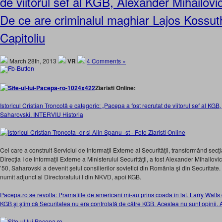
de viitorul sef al KGB, Alexander Mihailovi
De ce are criminalul maghiar Lajos Kossut
Capitoliu
March 28th, 2013
VR
4 Comments »
Ziaristi Online:
Istoricul Cristian Troncotă e categoric: „Pacepa a fost recrutat de viitorul sef al KGB
Saharovski. INTERVIU Historia
Cel care a construit Serviciul de Informaţii Externe al Securităţii, transformând secţi
Direcţia I de Informaţii Externe a Ministerului Securităţii, a fost Alexander Mihailovi
’50, Saharovski a devenit şeful consilierilor sovietici din România şi din Securitate
numit adjunct al Directoratului I din NKVD, apoi KGB.
Pacepa.ro se revolta: Pramatiile de americani mi-au prins coada in lat. Larry Watts
KGB şi ştim că Securitatea nu era controlată de către KGB. Acestea nu sunt opinii. 