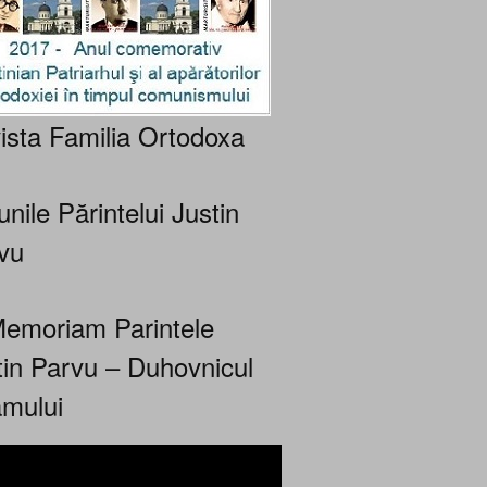
ista Familia Ortodoxa
nile Părintelui Justin
vu
Memoriam Parintele
tin Parvu – Duhovnicul
mului