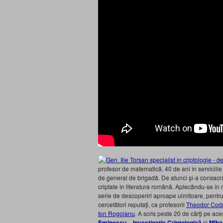
profesor de matematică, 40 de ani în serviciile
de general de brigadă. De atunci şi-a consacr
criptate în literatura română. Aplecându-se în
serie de descoperiri aproape uimitoare, pentru 
cercetători reputaţi, ca profesorii
Theodor Cod
Ion Rogojanu
. A scris peste 20 de cărţi pe ace
Eminescu – Investigaţie Criptologică
şi
Miha