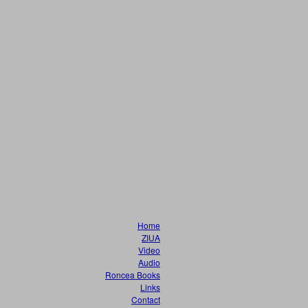
Home
ZIUA
Video
Audio
Roncea Books
Links
Contact