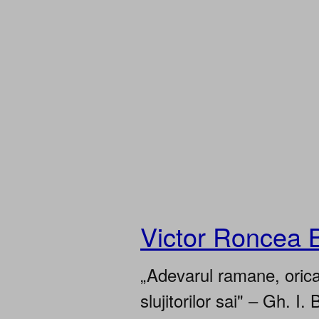
Victor Roncea 
„Adevarul ramane, oricar
slujitorilor sai" – Gh. I. 