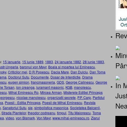
Rev
Minu
s:
15 ianuarie
,
15 iunie 1889
,
1883
,
24 ianuarie 1882
,
28 iunie 1883
,
Pâr
ustr-Ungaria
,
baronul von Mayr
,
Boala si moartea lui Eminescu
,
noky
,
Criticilor mei
,
D R Popescu
,
Dacia Mare
,
Dan Dulciu
,
Dan Toma
lema
,
Doctorul Sutu
,
Documente
,
Dosar de Interdictie
,
Drama
escu
,
eugen simion
,
francmasoneria
,
GDS
,
George Calinescu
,
George
In 
Ilie Torsan
,
ion creanga
,
juramant masonic
,
KGB
,
manolescu
,
escu
,
Mihai Eminescu Ro
,
Mircea Arman
,
Misterele Editiei Princeps
Jus
georgescu
,
nicolae manolescu
,
organizatii secrete
,
P.P. Carp
,
Partidul
tea
,
Poesii - Editia Princeps
,
Poesii de Mihai Eminescu
,
Revista
Nea
o
,
Sanatoriul Sutu
,
sie
,
simbolistica masonica
,
Societatea Balcanii
,
,
Strada Plantelor
,
theodor codreanu
,
timpul
,
Titu Maiorescu
,
Toma
cea
,
video
,
von Bismark
,
Von Mayr
,
www.mihai-eminescu.ro
,
Ziarul