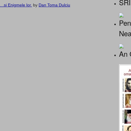
SRI
.si Enigmele lor.
by
Dan Toma Dulciu
Pen
Nea
An 