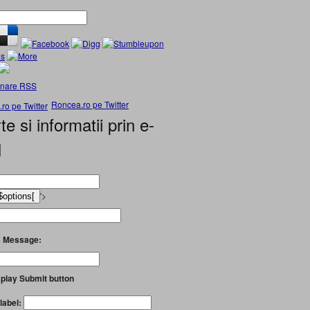
nare RSS
Roncea.ro pe Twitter
te si informatii prin e-
l
'>
 Message:
play Submit button
label: