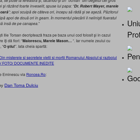
ă, se puse la fereastră şi, făcându-şi un “ochian” din degetul cel gros
i şi râzând foarte înveselit, spuse lui papa: “
Dr. Robert Mayer, marele
”; apoi scuipă de câteva ori, începu să râdă şi se aşeză. Păzitorul
şoară
pă apoi de două ori în geam. În momentul plecării îl nelinişti flueratul
Uniu
ică însă de pe canapea.
”
Prof
şti Ilie Torsan decriptează fraza pe baza unui cod folosit şi în cazul
îţi dă fiori: “
Maiorescu, Marele Mason…
“. Iar numele zeului cu
, “
O ştiu!
”. Iata cheia spartă:
Pen
n misterele si secretele vietii si mortii Romanului Absolut si razboiul
VIDEO/ FOTO/ DOCUMENTE INEDITE
pre Eminescu via
Roncea.Ro
:
Goo
by
Dan Toma Dulciu