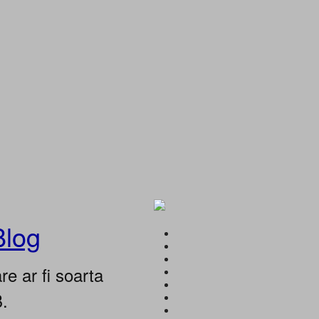
Blog
e ar fi soarta
B.