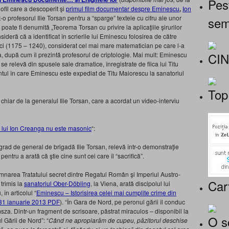
Pes
iofil care a descoperit şi
primul film documentar despre Eminescu
,
Ion
o profesorul Ilie Torsan pentru a “sparge” textele cu cifru ale unor
sem
poate fi denumită „Teorema Torsan cu privire la aplicaţiile şirurilor
ideră că a identificat în scrierile lui Eminescu folosirea de către
i (1175 – 1240), considerat
cel mai mare matematician pe care l-a
CI
a, după cum îl prezintă profesorul de criptologie. Mai mult: Eminescu
e relevă din spusele sale dramatice, înregistrate de fiica lui Titu
ul în care Eminescu este expediat de Titu Maiorescu la sanatoriul
Top
 chiar de la generalul Ilie Torsan, care a acordat un video-interviu
 lui Ion Creanga nu este masonic
“:
grad de general de brigadă Ilie Torsan, relevă într-o demonstraţie
entru a arată că ştie cine sunt cei care îl “sacrifică”.
narea Tratatului secret dintre Regatul Român şi Imperiul Austro-
Car
trimis la
sanatoriul Ober-Döbling
, la Viena, arată discipolul lui
în articolul “
Eminescu – Istorisirea celei mai cumplite crime din
-31 ianuarie 2013 PDF
). “În Gara de Nord, pe peronul gării îl conduc
sza. Dintr-un fragment de scrisoare, păstrat miraculos – disponibil la
O s
l Gării de Nord”: “
Când ne apropiarăm de cupeu, păzitorul deschise