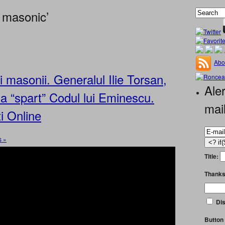
 masonic’
Abo
masonii. Generalul Ilie Torsan,
Aler
, a “spart” Codul lui Eminescu.
mai
i Online
 »
Title:
Thanks
Dis
Button 