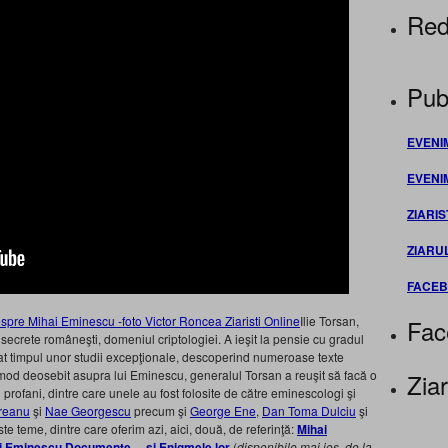
Red
Publ
EVENI
EVENI
ZIARIS
ZIARU
FACE
Ilie Torsan,
Fac
 secrete româneşti, domeniul criptologiei. A ieşit la pensie cu gradul
at timpul unor studii excepţionale, descoperind numeroase texte
 mod deosebit asupra lui Eminescu, generalul Torsan a reuşit să facă o
Ziar
profani, dintre care unele au fost folosite de către eminescologi şi
reanu
şi
Nae Georgescu
precum şi
George Ene
,
Dan Toma Dulciu
şi
ste teme, dintre care oferim azi, aici, două, de referinţă:
Mihai
i Eminescu Documente… si Enigmele lor
(
disponibile mai jos, de la