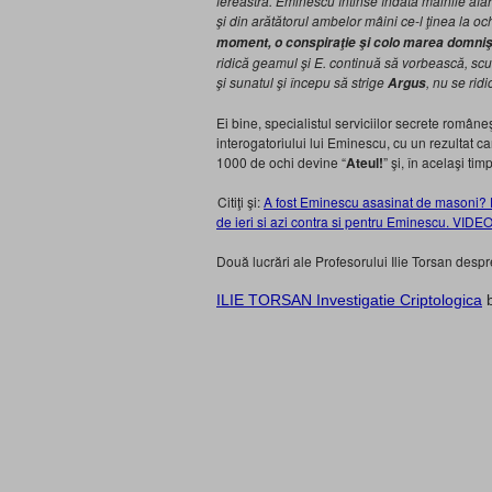
fereastra. Eminescu întinse îndată mâinile afar
şi din arătătorul ambelor mâini ce-l ţinea la och
moment, o conspiraţie şi colo marea domni
ridică geamul şi E. continuă să vorbească, scui
şi sunatul şi începu să strige
, nu se rid
Argus
Ei bine, specialistul serviciilor secrete române
interogatoriului lui Eminescu, cu un rezultat care 
1000 de ochi devine “
Ateul!
” şi, în acelaşi timp
Citiţi şi:
A fost Eminescu asasinat de masoni? Di
de ieri si azi contra si pentru Eminescu. 
Două lucrări ale Profesorului Ilie Torsan des
ILIE TORSAN Investigatie Criptologica