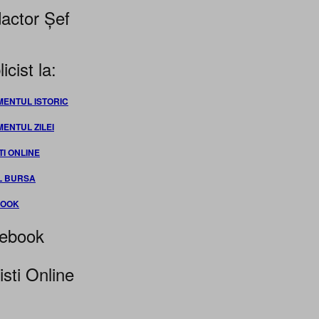
actor Șef
icist la:
MENTUL ISTORIC
MENTUL ZILEI
TI ONLINE
L BURSA
BOOK
ebook
isti Online