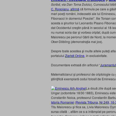
Scribd, via Dan Toma Dulciu
). Cunoscutul bibl
C. Rogojanu, afirmă
că formula pe care a găsit-
mari poeţi români, îndeosebi ale lui Eminescu, 
Fibonacci în domeniul Poeziei”. Ilie Torsan cons
acesta a şirurilor lui
Leonardo Pisano Fibonacc
dat Occidentul creştin până în secolul al
18-le
nu numai scria dar şi vorbea criptat, după cum s
Maiorescu pe peronul Gării de Nord, la moment
O
ber-Döbling (
demonstraţia mai jos
).
Despre toate acestea şi multe altele puteţi afla
portalului
Ziaristi Online
, în exclusivitate.
Documentare extrasă din articolul “
Juramantul
Matematicianul şi profesorul de criptologie cu 
ştiinţifică exemplară codul folosit de Eminescu p
La două zile după sem
Ungar (octombrie 18/30 1883), Eminescu este 
Constantin Noica, profesorul Constantin Barbu, 
Istoria Romaniei
(
Revista Tribuna, Nr 249, 16
Titu Maiorescu şi fiica sa, Livia Maiorescu Dym
sursa citată -, aflăm ce s-a întâmplat pe peronu