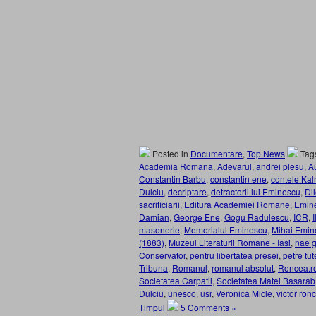
Posted in
Documentare
,
Top News
Tag
Academia Romana
,
Adevarul
,
andrei plesu
,
A
Constantin Barbu
,
constantin ene
,
contele Kal
Dulciu
,
decriptare
,
detractorii lui Eminescu
,
Di
sacrificiarii
,
Editura Academiei Romane
,
Emin
Damian
,
George Ene
,
Gogu Radulescu
,
ICR
,
masonerie
,
Memorialul Eminescu
,
Mihai Emin
(1883)
,
Muzeul Literaturii Romane - Iasi
,
nae 
Conservator
,
pentru libertatea presei
,
petre tu
Tribuna
,
Romanul
,
romanul absolut
,
Roncea.r
Societatea Carpatii
,
Societatea Matei Basarab
Dulciu
,
unesco
,
usr
,
Veronica Micle
,
victor ron
Timpul
5 Comments »