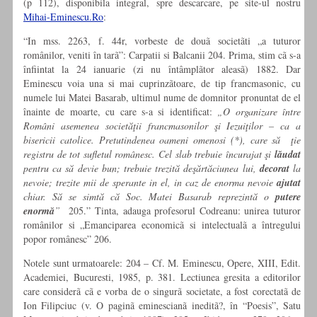
(p 112), disponibila integral, spre descarcare, pe site-ul nostru
Mihai-Eminescu.Ro
:
“In mss. 2263, f. 44r, vorbeste de douã societãti „a tuturor
românilor, veniti în tarã”: Carpatii si Balcanii 204. Prima, stim cã s-a
înfiintat la 24 ianuarie (zi nu întâmplãtor aleasã) 1882. Dar
Eminescu voia una si mai cuprinzãtoare, de tip francmasonic, cu
numele lui Matei Basarab, ultimul nume de domnitor pronuntat de el
înainte de moarte, cu care s-a si identificat:
„O organizare între
Români asemenea societăţii francmasonilor şi Iezuiţilor – ca a
bisericii catolice. Pretutindenea oameni omenosi (*), care să ţie
registru de tot sufletul românesc. Cel slab trebuie încurajat şi
lăudat
pentru ca să devie bun; trebuie trezită deşărtăciunea lui,
decorat
la
nevoie; trezite mii de sperante in el, in caz de enorma nevoie
ajutat
chiar. Să se simtă că Soc. Matei Basarab reprezintă o
putere
enormă
”
205.” Tinta, adauga profesorul Codreanu: unirea tuturor
românilor si „Emanciparea economicã si intelectualã a întregului
popor românesc” 206.
Notele sunt urmatoarele: 204 – Cf. M. Eminescu, Opere, XIII, Edit.
Academiei, Bucuresti, 1985, p. 381. Lectiunea gresita a editorilor
care considerã cã e vorba de o singurã societate, a fost corectatã de
Ion Filipciuc (v. O paginã eminescianã ineditã?, în “Poesis”, Satu