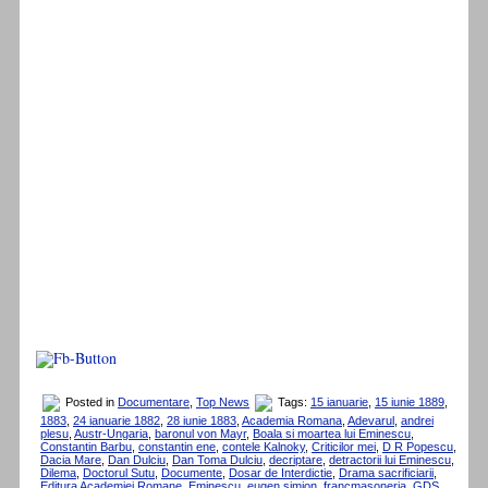
Posted in
Documentare
,
Top News
Tags:
15 ianuarie
,
15 iunie 1889
,
1883
,
24 ianuarie 1882
,
28 iunie 1883
,
Academia Romana
,
Adevarul
,
andrei
plesu
,
Austr-Ungaria
,
baronul von Mayr
,
Boala si moartea lui Eminescu
,
Constantin Barbu
,
constantin ene
,
contele Kalnoky
,
Criticilor mei
,
D R Popescu
,
Dacia Mare
,
Dan Dulciu
,
Dan Toma Dulciu
,
decriptare
,
detractorii lui Eminescu
,
Dilema
,
Doctorul Sutu
,
Documente
,
Dosar de Interdictie
,
Drama sacrificiarii
,
Editura Academiei Romane
,
Eminescu
,
eugen simion
,
francmasoneria
,
GDS
,