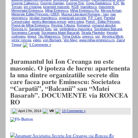
George Calinescu
,
George Damian
,
George Ene
,
Gogu Radulescu
,
ICR
,
Ilie
Torsan
,
ion creanga
,
juramant masonic
,
KGB
,
manolescu
,
masonerie
,
Memorialul Eminescu
,
Mihai Eminescu
,
Mihai Eminescu Ro
,
Mircea Arman
,
Misterele Editiei Princeps (1883)
,
Muzeul Literaturii Romane - Iasi
,
nae
georgescu
,
nicolae manolescu
,
organizatii secrete
,
P.P. Carp
,
Partidul
Conservator
,
pentru libertatea presei
,
petre tutea
,
Poesii - Editia Princeps
,
Poesii de Mihai Eminescu
,
Revista Tribuna
,
Romanul
,
romanul absolut
,
Roncea.ro
,
Sanatoriul Sutu
,
sie
,
simbolistica masonica
,
Societatea Balcanii
,
Societatea Carpatii
,
Societatea Matei Basarab
,
Strada Plantelor
,
theodor
codreanu
,
timpul
,
Titu Maiorescu
,
Toma Dulciu
,
unesco
,
usr
,
Veronica Micle
,
victor roncea
,
video
,
von Bismark
,
Von Mayr
,
www.mihai-eminescu.ro
,
Ziarul
Timpul
5 Comments »
Juramantul lui Ion Creanga nu este
masonic. O ipoteza de lucru: apartenenta
la una dintre organizatiile secrete din
care facea parte Eminescu: Societatea
“Carpatii”, “Balcanii” sau “Matei
Basarab”. DOCUMENTE via RONCEA
RO
April 17th, 2014
VR
13 Comments »