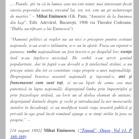
„- Panule, ştii tu cã în lumea asta nu este nimic mai interesant decât
istoria poporului nostru, trecutul lui, tot, tot, este un şir neîntrerupt
Mihai Eminescu
de martiri.”
–
(Gh. Panu, “
Amintiri de la Junimea
din Iaşi
“, Edit. Adevãrul, Bucureşti, 1908 via Theodor Codreanu,
“
Dubla sacrificare a lui Eminescu
“)
“Oamenii politici ai roşilor nu au nici o pricepere pentru cestiuni
naţionale, n-au avut-o înlăuntru, n-o au în afară: Fraza au repetat-o
pururea:
vorba
naţionalitate au fost înscris-o pe drapelul lor;
esenţa
însă n-au înţeles-o nicicând. De vorbă s-au servit gonind
popularitate, dar în faptă s-au dovedit a fi intelectual străini, a nu
pricepe nimic din tot ce constituie viaţa proprie a unei naţionalităţi.
Despreţuind biserica noastră naţională şi înjosind-o,
atei şi
francmasoni cum sunt toţi
, ei ne-au lipsit de arma cea mai
puternică în lupta naţională; dispreţuind limba prin împestriţări şi
prin frazeologie străină, au lovit un al doilea element de unitate;
despreţuind datinele drepte şi vechi şi introducând la noi moravurile
statelor în decadenţă, ei au modificat toată viaţa noastră publică şi
privată în aşa grad încât românul ajunge a se simţi străin în ţara sa
proprie.” –
Mihai Eminescu
[14 august 1882]
, (
“Timpul”, Opere, Vol 13. P
168-169)