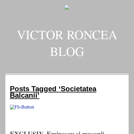
VICTOR RONCEA
BLOG
„ADEVARUL RAMANE, ORICARE AR FI SOARTA SLUJITORILOR SAI" – GH.
I. B.
Posts Tagged ‘Societatea
Balcanii’
EXCLUSIV. Eminescu şi masonii.