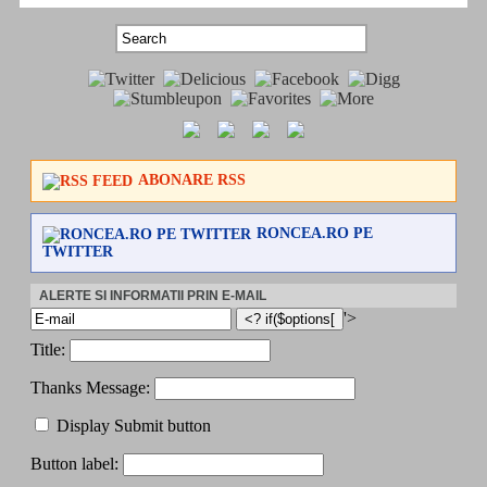
ABONARE RSS
RONCEA.RO PE
TWITTER
ALERTE SI INFORMATII PRIN E-MAIL
'>
Title:
Thanks Message:
Display Submit button
Button label: