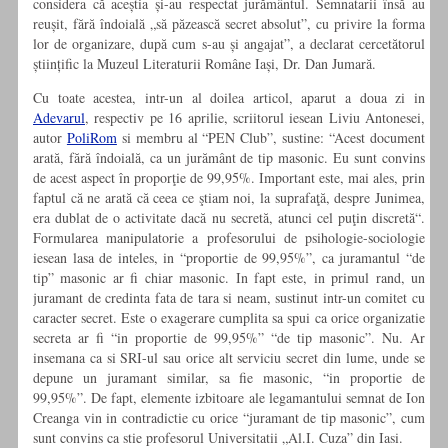
considera că aceștia și-au respectat jurământul. Semnatarii însă au
reușit, fără îndoială „să păzească secret absolut”, cu privire la forma
lor de organizare, după cum s-au și angajat”, a declarat cercetătorul
științific la Muzeul Literaturii Române Iași, Dr. Dan Jumară.
Cu toate acestea, intr-un al doilea articol, aparut a doua zi in
Adevarul
, respectiv pe 16 aprilie, scriitorul iesean Liviu Antonesei,
autor
PoliRom
si membru al “PEN Club”, sustine: “Acest document
arată, fără îndoială, ca un jurământ de tip masonic. Eu sunt convins
de acest aspect în proporţie de 99,95%. Important este, mai ales, prin
faptul că ne arată că ceea ce ştiam noi, la suprafaţă, despre Junimea,
era dublat de o activitate dacă nu secretă, atunci cel puţin discretă“.
Formularea manipulatorie a profesorului de psihologie-sociologie
iesean lasa de inteles, in “proportie de 99,95%”, ca juramantul “de
tip” masonic ar fi chiar masonic. In fapt este, in primul rand, un
juramant de credinta fata de tara si neam, sustinut intr-un comitet cu
caracter secret. Este o exagerare cumplita sa spui ca orice organizatie
secreta ar fi “in proportie de 99,95%” “de tip masonic”. Nu. Ar
insemana ca si SRI-ul sau orice alt serviciu secret din lume, unde se
depune un juramant similar, sa fie masonic, “in proportie de
99,95%”. De fapt, elemente izbitoare ale legamantului semnat de Ion
Creanga vin in contradictie cu orice “juramant de tip masonic”, cum
sunt convins ca stie profesorul Universitatii „Al.I. Cuza” din Iasi.