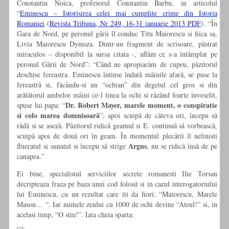
Constantin Noica, profesorul Constantin Barbu, in articolul
“
Eminescu – Istorisirea celei mai cumplite crime din Istoria
Romaniei
(
Revista Tribuna, Nr 249, 16-31 ianuarie 2013 PDF
). “În
Gara de Nord, pe peronul gãrii îl conduc Titu Maiorescu si fiica sa,
Livia Maiorescu Dymsza. Dintr-un fragment de scrisoare, pãstrat
miraculos – disponibil la sursa citata -, aflãm ce s-a întâmplat pe
peronul Gãrii de Nord”: “Când ne apropiarãm de cupeu, pãzitorul
deschise fereastra. Eminescu întinse îndatã mâinile afarã, se puse la
fereastrã si, fãcându-si un “ochian” din degetul cel gros si din
arãtãtorul ambelor mâini ce-l tinea la ochi si râzând foarte înveselit,
Dr. Robert Mayer, marele moment, o conspiratie
spuse lui papa: “
si colo marea domnisoarã
”; apoi scuipã de câteva ori, începu sã
râdã si se asezã. Pãzitorul ridicã geamul si E. continuã sã vorbeascã,
scuipã apoi de douã ori în geam. În momentul plecãrii îl nelinisti
Argus
flueratul si sunatul si începu sã strige
, nu se ridicã însã de pe
canapea.”
Ei bine, specialistul serviciilor secrete romanesti Ilie Torsan
decripteaza fraza pe baza unui cod folosit si in cazul interogatoriului
lui Eminescu, cu un rezultat care iti da fiori: “Maiorescu, Marele
Mason… “. Iar numele zeului cu 1000 de ochi devine “Ateul!” si, in
acelasi timp, “O stiu!”. Iata cheia sparta: