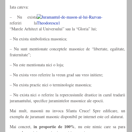
Iata cateva:
– Nu exista
referiri la
“Marele Arhitect al Universului” sau la “Gloria” lui;
– Nu exista simbolistica masonica;
– Nu sunt mentionate conceptele masonice de “libertate, egalitate,
fraternitate”;
– Nu este mentionata nici o loja;
– Nu exista vreo referire la vreun grad sau vreo initiere;
– Nu exista practic nici o terminologie masonica;
– Nu exista nici o referire la repercusiunile drastice in cazul tradarii
juramantului, specifice juramintelor masonice ale epocii.
Mai mult, masonii nu invoca Sfanta Cruce! Spre edificare, un
exemplu de juramant masonic disponibil pe internet este cel alaturat.
in proportie de 100%
Mai concret,
, nu este nimic care sa para