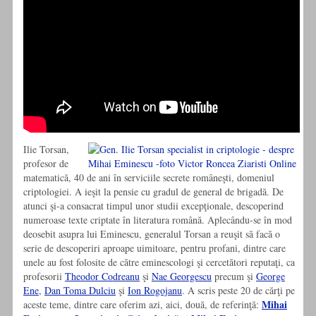
Ilie Torsan,
profesor de
matematică, 40 de ani în serviciile secrete româneşti, domeniul
criptologiei. A ieşit la pensie cu gradul de general de brigadă. De
atunci şi-a consacrat timpul unor studii excepţionale, descoperind
numeroase texte criptate în literatura română. Aplecându-se în mod
deosebit asupra lui Eminescu, generalul Torsan a reuşit să facă o
serie de descoperiri aproape uimitoare, pentru profani, dintre care
unele au fost folosite de către eminescologi şi cercetători reputaţi, ca
profesorii
Theodor Codreanu
şi
Nae Georgescu
precum şi
George
Ene
,
Dan Toma Dulciu
şi
Ion Rogojanu
. A scris peste 20 de cărţi pe
Mihai
aceste teme, dintre care oferim azi, aici, două, de referinţă: