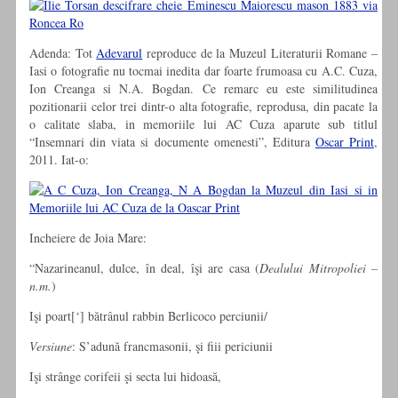
Adenda: Tot
Adevarul
reproduce de la Muzeul Literaturii Romane –
Iasi o fotografie nu tocmai inedita dar foarte frumoasa cu A.C. Cuza,
Ion Creanga si N.A. Bogdan. Ce remarc eu este similitudinea
pozitionarii celor trei dintr-o alta fotografie, reprodusa, din pacate la
o calitate slaba, in memoriile lui AC Cuza aparute sub titlul
“Insemnari din viata si documente omenesti”, Editura
Oscar Print
,
2011. Iat-o:
Incheiere de Joia Mare:
“Nazarineanul, dulce, în deal, îşi are casa (
Dealului Mitropoliei –
n.m.
)
Işi poart[‘] bătrânul rabbin Berlicoco perciunii/
Versiune
: S’adună francmasonii, şi fiii periciunii
Işi strânge corifeii şi secta lui hidoasă,