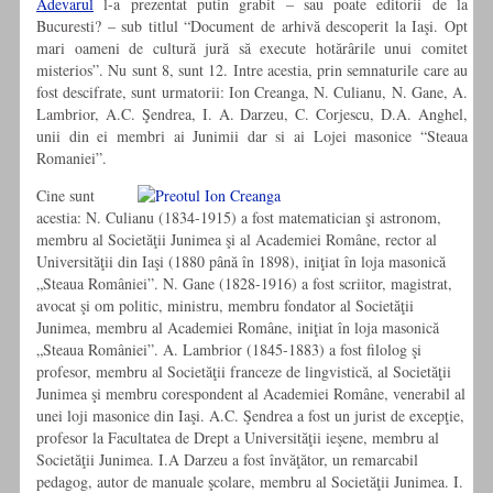
Adevarul
l-a prezentat putin grabit – sau poate editorii de la
Bucuresti? – sub titlul “Document de arhivă descoperit la Iaşi. Opt
mari oameni de cultură jură să execute hotărârile unui comitet
misterios”. Nu sunt 8, sunt 12. Intre acestia, prin semnaturile care au
fost descifrate, sunt urmatorii: Ion Creanga, N. Culianu, N. Gane, A.
Lambrior, A.C. Şendrea, I. A. Darzeu, C. Corjescu, D.A. Anghel,
unii din ei membri ai Junimii dar si ai Lojei masonice “Steaua
Romaniei”.
Cine sunt
acestia: N. Culianu (1834-1915) a fost matematician şi astronom,
membru al Societăţii Junimea şi al Academiei Române, rector al
Universităţii din Iaşi (1880 până în 1898), iniţiat în loja masonică
„Steaua României”. N. Gane (1828-1916) a fost scriitor, magistrat,
avocat şi om politic, ministru, membru fondator al Societăţii
Junimea, membru al Academiei Române, iniţiat în loja masonică
„Steaua României”. A. Lambrior (1845-1883) a fost filolog şi
profesor, membru al Societăţii franceze de lingvistică, al Societăţii
Junimea şi membru corespondent al Academiei Române, venerabil al
unei loji masonice din Iaşi. A.C. Şendrea a fost un jurist de excepţie,
profesor la Facultatea de Drept a Universităţii ieşene, membru al
Societăţii Junimea. I.A Darzeu a fost învăţător, un remarcabil
pedagog, autor de manuale şcolare, membru al Societăţii Junimea. I.