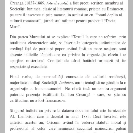
Creangă (1837-1889,
foto dreapta
) a fost preot, scriitor, membru al
Societăţii Junimea, clasic al literaturii române, prieten cu Eminescu,
pe care il insoteste si prin moarte, in acelasi an cu “omul deplin al
culturii romanesti”, jurnalistul militant pentru proiectul “Dacia
Mare”.
Din partea Muzeului ni se explica: “Textul la care ne referim, prin
totalitatea elementelor sale, se înscrie în categoria jurămintelor de
credință față de patrie și popor, având însă un mare neajuns: sunt
absente indiciile lămuritoare cu privire la organizația căreia i-ar
aparține misteriosul Comitet ale cărui hotărâri urmează să fie
respectate și executate.
Fiind vorba, de personalități cunoscute ale culturii românești,
,
majoritatea afiliați Societății
Junimea
am fi tentați să ne gândim la o
organizație a francmasoneriei. Ne oferă însă un contra-argument
puternic prezența iscăliturii lui Ion Creangă – care, se știe cu
certitudine, nu a fost francmason.
Singurul indiciu cu privire la datarea documentului este furnizat de
Al. Lambrior, care a decedat în anul 1883. Deci înscrisul este
anterior acestui an. Oricum, având în vederea statutul moral și
profesional al celor care semnează succintul manuscris, putem