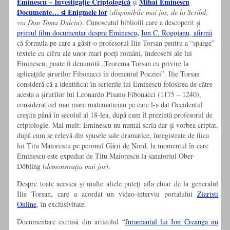
Eminescu – Investigaţie Criptologică
Mihai Eminescu
şi
Documente… si Enigmele lor
(
disponibile mai jos, de la Scribd,
via Dan Toma Dulciu
). Cunoscutul bibliofil care a descoperit şi
,
primul film documentar despre Eminescu
Ion C. Rogojanu, afirmă
că formula pe care a găsit-o profesorul Ilie Torsan pentru a “sparge”
textele cu cifru ale unor mari poeţi români, îndeosebi ale lui
Eminescu, poate fi denumită „Teorema Torsan cu privire la
aplicaţiile şirurilor Fibonacci în domeniul Poeziei”. Ilie Torsan
consideră că a identificat în scrierile lui Eminescu folosirea de către
acesta a şirurilor lui
Leonardo Pisano Fibonacci (1175 – 1240),
considerat
cel mai mare matematician pe care l-a dat Occidentul
creştin până în secolul al
18-lea, după cum îl prezintă profesorul de
criptologie. Mai mult: Eminescu nu numai scria dar şi vorbea criptat,
după cum se relevă din spusele sale dramatice, înregistrate de fiica
lui Titu Maiorescu pe peronul Gării de Nord, la momentul în care
Eminescu este expediat de Titu Maiorescu la sanatoriul O
ber-
Döbling (
demonstraţia mai jos
).
Despre toate acestea şi multe altele puteţi afla chiar de la generalul
Ilie Torsan, care a acordat un video-interviu portalului
Ziaristi
Online
, în exclusivitate.
Documentare extrasă din articolul “
Juramantul lui Ion Creanga nu