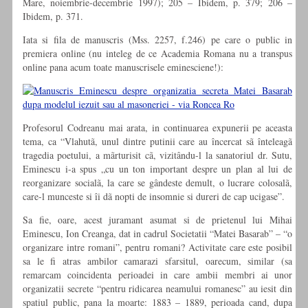
Mare, noiembrie-decembrie 1997); 205 – Ibidem, p. 379; 206 –
Ibidem, p. 371.
Iata si fila de manuscris (Mss. 2257, f.246) pe care o public in
premiera online (nu inteleg de ce Academia Romana nu a transpus
online pana acum toate manuscrisele eminesciene!):
Profesorul Codreanu mai arata, in continuarea expunerii pe aceasta
tema, ca “Vlahutã, unul dintre putinii care au încercat sã înteleagã
tragedia poetului, a mãrturisit cã, vizitându-l la sanatoriul dr. Sutu,
Eminescu i-a spus „cu un ton important despre un plan al lui de
reorganizare socialã, la care se gândeste demult, o lucrare colosalã,
care-l munceste si îi dã nopti de insomnie si dureri de cap ucigase”.
Sa fie, oare, acest juramant asumat si de prietenul lui Mihai
Eminescu, Ion Creanga, dat in cadrul Societatii “Matei Basarab” – “o
organizare intre romani”, pentru romani? Activitate care este posibil
sa le fi atras ambilor camarazi sfarsitul, oarecum, similar (sa
remarcam coincidenta perioadei in care ambii membri ai unor
organizatii secrete “pentru ridicarea neamului romanesc” au iesit din
spatiul public, pana la moarte: 1883 – 1889, perioada cand, dupa