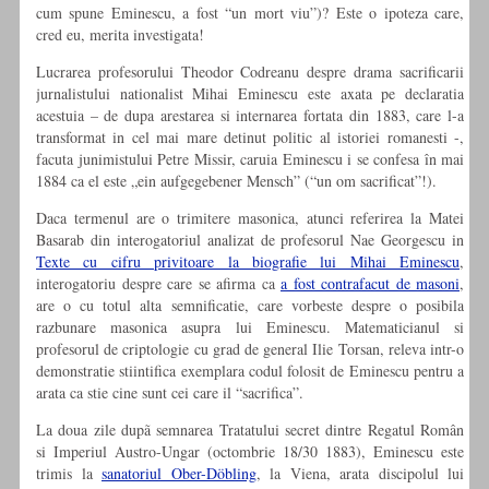
cum spune Eminescu, a fost “un mort viu”)? Este o ipoteza care,
cred eu, merita investigata!
Lucrarea profesorului Theodor Codreanu despre drama sacrificarii
jurnalistului nationalist Mihai Eminescu este axata pe declaratia
acestuia – de dupa arestarea si internarea fortata din 1883, care l-a
transformat in cel mai mare detinut politic al istoriei romanesti -,
facuta junimistului Petre Missir, caruia Eminescu i se confesa în mai
1884 ca el este „ein aufgegebener Mensch” (“un om sacrificat”!).
Daca termenul are o trimitere masonica, atunci referirea la Matei
Basarab din interogatoriul analizat de profesorul Nae Georgescu in
Texte cu cifru privitoare la biografie lui Mihai Eminescu
,
interogatoriu despre care se afirma ca
a fost contrafacut de masoni
,
are o cu totul alta semnificatie, care vorbeste despre o posibila
razbunare masonica asupra lui Eminescu. Matematicianul si
profesorul de criptologie cu grad de general Ilie Torsan, releva intr-o
demonstratie stiintifica exemplara codul folosit de Eminescu pentru a
arata ca stie cine sunt cei care il “sacrifica”.
La doua zile dupã semnarea Tratatului secret dintre Regatul Român
si Imperiul Austro-Ungar (octombrie 18/30 1883), Eminescu este
trimis la
sanatoriul Ober-Döbling
, la Viena, arata discipolul lui