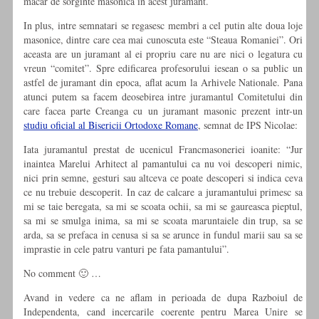
macar de sorginte masonica in acest juramant.
In plus, intre semnatari se regasesc membri a cel putin alte doua loje
masonice, dintre care cea mai cunoscuta este “Steaua Romaniei”. Ori
aceasta are un juramant al ei propriu care nu are nici o legatura cu
vreun “comitet”. Spre edificarea profesorului iesean o sa public un
astfel de juramant din epoca, aflat acum la Arhivele Nationale. Pana
atunci putem sa facem deosebirea intre juramantul Comitetului din
care facea parte Creanga cu un juramant masonic prezent intr-un
studiu oficial al Bisericii Ortodoxe Romane
, semnat de IPS Nicolae:
Iata juramantul prestat de ucenicul Francmasoneriei ioanite: “Jur
inaintea Marelui Arhitect al pamantului ca nu voi descoperi nimic,
nici prin semne, gesturi sau altceva ce poate descoperi si indica ceva
ce nu trebuie descoperit. In caz de calcare a juramantului primesc sa
mi se taie beregata, sa mi se scoata ochii, sa mi se gaureasca pieptul,
sa mi se smulga inima, sa mi se scoata maruntaiele din trup, sa se
arda, sa se prefaca in cenusa si sa se arunce in fundul marii sau sa se
imprastie in cele patru vanturi pe fata pamantului”.
No comment 🙂 …
Avand in vedere ca ne aflam in perioada de dupa Razboiul de
Independenta, cand incercarile coerente pentru Marea Unire se