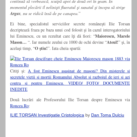
continuă să vorbească, scuipă apoi de două ori în geam. În
momentul plecării îl nelinişti flueratul şi sunatul şi începu să strige
Argus
, nu se ridică însă de pe canapea.
”
Ei bine, specialistul serviciilor secrete româneşti Ilie Torsan
decriptează fraza pe baza unui cod folosit şi în cazul interogatoriului
Maiorescu, Marele
lui Eminescu, cu un rezultat care îţi dă fiori: “
Mason…
Ateul!
“. Iar numele zeului cu 1000 de ochi devine “
” şi, în
O ştiu!
acelaşi timp, “
”. Iata cheia spartă:
Citiţi şi:
A fost Eminescu asasinat de masoni? Din misterele si
secretele vietii si mortii Romanului Absolut si razboiul de ieri si azi
contra si pentru Eminescu. VIDEO/ FOTO/ DOCUMENTE
INEDITE
Două lucrări ale Profesorului Ilie Torsan despre Eminescu via
Roncea.Ro
:
ILIE TORSAN Investigatie Criptologica
by
Dan Toma Dulciu