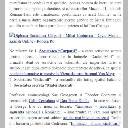
manifestau in conditii mai speciale, ipoteza noastra de lucru, pe care
o transmitem, spre aprofundare, si cercetatorilor Muzeului Literaturii
Romane-Iasi, este urmatoarea: posibilitatea ca acest Comitet sa fie
parte a uneia dintre organizatiile secrete gandite de Mihai Eminescu
sau din care chiar facea parte bunul prieten al lui Ion Creanga.
Societatea “Carpatii”
Ne referim la: 1.
– a carei activitate secreta
pentru unirea tuturor romanilor in hotarele “Daciei Mari” era
urmarita atent de serviciile de informatii ale imperiilor tarist si
austro-ungar, dupa cum o dovedesc documentele de arhiva, in special
notele informative transmise la Viena de catre baronul Von Mayr
– ;
Societatea “Balcanii”
2.
– a romanilor din intreg spatiul balcanic;
Societatea secreta “Matei Basarab”
3.
.
Profesorii eminescologi Nae Georgescu si Theodor Codreanu si
cercetatorii
Calin Cernaianu
si
Dan Toma Dulciu
– la care se alatura
si George Ene cu noua sa lucrare,
“Eminescu – securitatea şi
siguranţa naţională a României”
– sunt printre cei care s-au aplecat
cu acribie asupra acestui subiect
ocultat mai bine de un secol
. Redau
din lucrarea profesorului Codreanu, “
Eminescu – drama sacrificarii
”