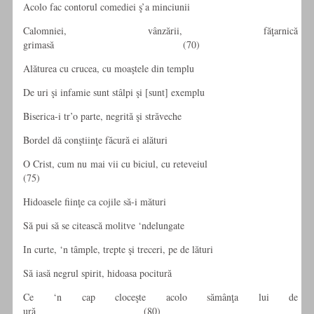
Acolo fac contorul comediei ş’a minciunii
Calomniei, vânzării, făţarnică
grimasă (70)
Alăturea cu crucea, cu moaştele din templu
De uri şi infamie sunt stâlpi şi [sunt] exemplu
Biserica-i tr’o parte, negrită şi străveche
Bordel dă conştiinţe făcură ei alături
O Crist, cum nu mai vii cu biciul, cu reteveiul
(75)
Hidoasele fiinţe ca cojile să-i mături
Să pui să se citească molitve ‘ndelungate
In curte, ‘n tâmple, trepte şi treceri, pe de lături
Să iasă negrul spirit, hidoasa pocitură
Ce ‘n cap cloceşte acolo sămânţa lui de
ură (80)