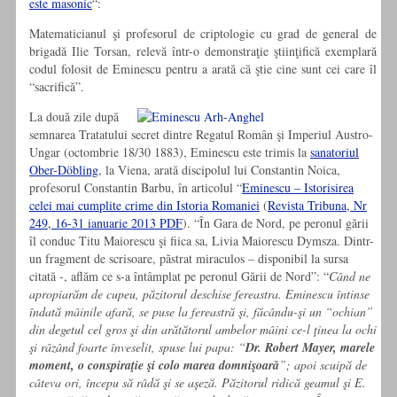
este masonic
“:
Matematicianul şi profesorul de criptologie cu grad de general de
brigadă Ilie Torsan, relevă într-o demonstraţie ştiinţifică exemplară
codul folosit de Eminescu pentru a arată că ştie cine sunt cei care îl
“sacrifică”.
La două zile după
semnarea Tratatului secret dintre Regatul Român şi Imperiul Austro-
Ungar (octombrie 18/30 1883), Eminescu este trimis la
sanatoriul
Ober-Döbling
, la Viena, arată discipolul lui Constantin Noica,
profesorul Constantin Barbu, în articolul “
Eminescu – Istorisirea
celei mai cumplite crime din Istoria Romaniei
(
Revista Tribuna, Nr
249, 16-31 ianuarie 2013 PDF
). “În Gara de Nord, pe peronul gării
îl conduc Titu Maiorescu şi fiica sa, Livia Maiorescu Dymsza. Dintr-
un fragment de scrisoare, păstrat miraculos – disponibil la sursa
citată -, aflăm ce s-a întâmplat pe peronul Gării de Nord”: “
Când ne
apropiarăm de cupeu, păzitorul deschise fereastra. Eminescu întinse
îndată mâinile afară, se puse la fereastră şi, făcându-şi un “ochian”
din degetul cel gros şi din arătătorul ambelor mâini ce-l ţinea la ochi
şi râzând foarte înveselit, spuse lui papa: “
Dr. Robert Mayer, marele
moment, o conspiraţie şi colo marea domnişoară
”; apoi scuipă de
câteva ori, începu să râdă şi se aşeză. Păzitorul ridică geamul şi E.