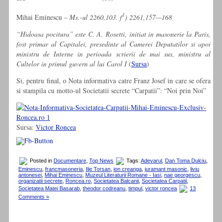
1
Mihai Eminescu
– Ms.-ul 2260,103. f
) 2261,157—168
“Hidoasa pocitura” este C. A. Rosetti, initiat in masonerie la Paris,
fost primar al Capitalei, presedinte al Camerei Deputatilor si apoi
ministru de Interne in perioada scrierii de mai sus, ministru al
Cultelor in primul guvern al lui Carol I
(
Sursa
)
Si, pentru final, o Nota informativa catre Franz Josef in care se ofera
si stampila cu motto-ul Societatii secrete “Carpatii”: “Noi prin Noi”
Sursa:
Victor Roncea
Posted in
Documentare
,
Top News
Tags:
Adevarul
,
Dan Toma Dulciu
,
Eminescu
,
francmasoneria
,
Ilie Torsan
,
ion creanga
,
juramant masonic
,
liviu
antonesei
,
Mihai Eminescu
,
Muzeul Literaturii Romane - Iasi
,
nae georgescu
,
organizatii secrete
,
Roncea.ro
,
Societatea Balcanii
,
Societatea Carpatii
,
Societatea Matei Basarab
,
theodor codreanu
,
timpul
,
victor roncea
13
Comments »