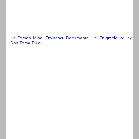
Ilie Torsan Mihai Eminescu Documente….si Enigmele lor.
by
Dan Toma Dulciu