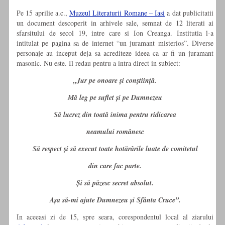
Pe 15 aprilie a.c.,
Muzeul Literaturii Romane – Iasi
a dat publicitatii
un document descoperit in arhivele sale, semnat de 12 literati ai
sfarsitului de secol 19, intre care si Ion Creanga. Institutia l-a
intitulat pe pagina sa de internet “un juramant misterios”. Diverse
personaje au inceput deja sa acrediteze ideea ca ar fi un juramant
masonic. Nu este. Il redau pentru a intra direct in subiect:
„Jur pe onoare și conștiință.
Mă leg pe suflet și pe Dumnezeu
Să lucrez din toată inima pentru ridicarea
neamului românesc
Să respect și să execut toate hotărârile luate de comitetul
din care fac parte.
Și să păzesc secret absolut.
Așa să-mi ajute Dumnezeu și Sfânta Cruce”.
In aceeasi zi de 15, spre seara, corespondentul local al ziarului