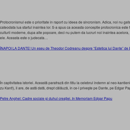
Protocronismul este o prioritate in raport cu ideea de sincronism. Adica, noi nu gaf
cateodata lua startul inaintea lor. S-a spus ca aceasta conceptie protocronica este fa
culturii moderne, dupa alte popoare, deci nu putem da lucruri noi inaintea acelor
ele. Aceasta este o judecata…
ÎNAPOI LA DANTE! Un eseu de Theodor Codreanu despre “Estetica lui Dante” d
În captivitatea istoriei. Această parafrază din titlu la celebrul îndemn al neo-kantien
zu Kant!), îl are, de astă dată, drept călăuză, în ce-l priveşte pe Dante, pe Edgar Pa
Petre Anghel: Cadre sociale şi duhul creaţiei. In Memoriam Edgar Papu