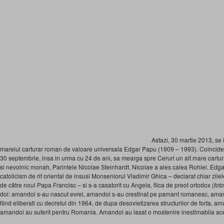
Astazi, 30 martie 2013, se
marelui carturar roman de valoare universala Edgar Papu (1909 – 1993). Coincidenta 
30 septembrie, insa in urma cu 24 de ani, sa mearga spre Ceruri un alt mare cartur
si nevolnic monah, Parintele Nicolae Steinhardt. Nicolae a ales calea Rohiei. Edgar
catolicism de rit oriental de insusi Monseniorul Vladimir Ghica – declarat chiar zilel
de către noul Papa Francisc – si s-a casatorit cu Angela, fiica de preot ortodox (
fot
doi: amandoi s-au nascut evrei, amandoi s-au crestinat pe pamant romanesc, amand
fiind eliberati cu decretul din 1964, de dupa desovietizarea structurilor de forta, a
amandoi au suferit pentru Romania. Amandoi au lasat o mostenire inestimabila aces