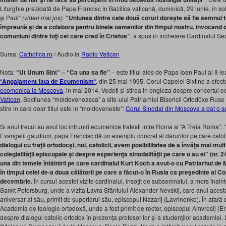
Liturghie prezidată de Papa Francisc în Bazilica vaticană, duminică, 29 iunie, în sol
şi Paul”
(video mai jos)
.
“Uniunea dintre cele două coruri doreşte să fie semnul ta
împreună şi de a colabora pentru binele oamenilor din timpul nostru, invocând 
comuniuni dintre toţi cei care cred în Cristos”
, a spus în încheiere Cardinalul Sec
Sursa:
Catholica.ro
/ Audio la
Radio Vatican
Nota:
“Ut Unum Sint” – “Ca una sa fie”
– este titlul ales de Papa Ioan Paul al II-l
“
Angajament fata de Ecumenism
“
, din 25 mai 1995. Corul Capelei Sixtine a efect
ecomenica la Moscova
, in mai 2014. Vedeti si stirea in engleza despre concertul 
Vatican
. Sectiunea “moldoveneasca” a site-ului Patriarhiei Bisericii Ortod0xe Ruse 
stire in care doar titlul este in “moldoveneste”:
Corul Sinodal din Moscova a dat o s
Si anul trecut au avut loc intruniri ecumenice fratesti intre Roma si “A Treia Roma”: 
Evangelii gaudium, papa Francisc dă un exemplu concret al darurilor pe care catolic
dialogul cu fraţii ortodocşi, noi, catolicii, avem posibilitatea de a învăţa mai mu
colegialităţii episcopale şi despre experienţa sinodalităţii pe care o au ei” (nr. 
una din temele întâlnirii pe care cardinalul Kurt Koch a avut-o cu Patriarhul de Mo
în timpul celei de-a doua călătorii pe care a făcut-o în Rusia ca preşedinte al Cons
decembrie.
În cursul acestei vizite cardinalul, însoţit de subsemnatul, a mers înain
Sankt Petersburg, unde a vizita Lavra Sfântului Alexander Nevskij, care anul acesta
aniversar al său, primit de superiorul său, episcopul Nazarij (Lavrinenko). În afară 
Academia de teologie ortodoxă, unde a fost primit de rector, episcopul Amvrosij (Erm
despre dialogul catolic-ortodox în prezenţa profesorilor şi a studenţilor academiei. 