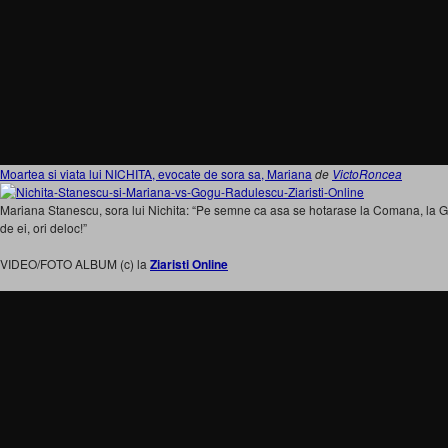
Moartea si viata lui NICHITA, evocate de sora sa, Mariana
de
VictoRoncea
Mariana Stanescu, sora lui Nichita: “Pe semne ca asa se hotarase la Comana, la Gog
de ei, ori deloc!”
VIDEO/FOTO ALBUM (c) la
Ziaristi Online