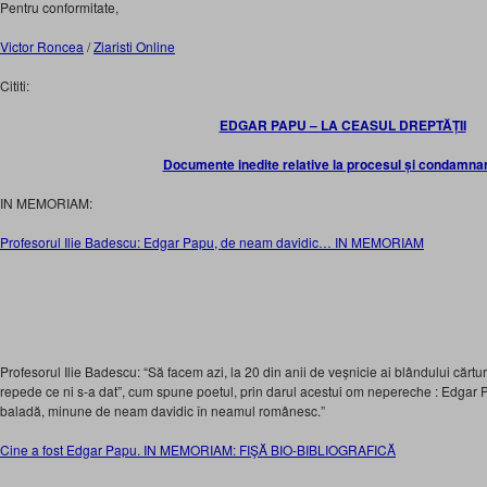
Pentru conformitate,
Victor Roncea
/
Ziaristi Online
Cititi:
EDGAR PAPU – LA CEASUL DREPTĂȚII
Documente inedite relative la procesul și condamna
IN MEMORIAM:
Profesorul Ilie Badescu: Edgar Papu, de neam davidic… IN MEMORIAM
Profesorul Ilie Badescu: “Să facem azi, la 20 din anii de veșnicie ai blândului cărtu
repede ce ni s-a dat”, cum spune poetul, prin darul acestui om nepereche : Edgar
baladă, minune de neam davidic în neamul românesc.”
Cine a fost Edgar Papu. IN MEMORIAM: FIŞĂ BIO-BIBLIOGRAFICĂ