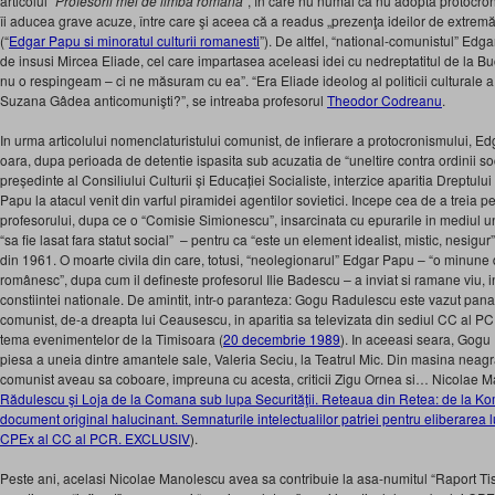
articolul “
Profesorii mei de limba română”
, în care nu numai că nu adopta protocron
îi aducea grave acuze, între care şi aceea că a readus „prezenţa ideilor de extremă
(“
Edgar Papu si minoratul culturii romanesti
”). De altfel, “national-comunistul” Edg
de insusi Mircea Eliade, cel care impartasea aceleasi idei cu nedreptatitul de la B
nu o respingeam – ci ne măsuram cu ea”. “Era Eliade ideolog al politicii culturale a
Suzana Gâdea anticomunişti?”, se intreaba profesorul
Theodor Codreanu
.
In urma articolului nomenclaturistului comunist, de infierare a protocronismului, Ed
oara, dupa perioada de detentie ispasita sub acuzatia de “uneltire contra ordinii 
președinte al Consiliului Culturii și Educației Socialiste, interzice aparitia Dreptului
Papu la atacul venit din varful piramidei agentilor sovietici. Incepe cea de a treia 
profesorului, dupa ce o “Comisie Simionescu”, insarcinata cu epurarile in mediul uni
“sa fie lasat fara statut social” – pentru ca “este un element idealist, mistic, nesigu
din 1961. O moarte civila din care, totusi, “neolegionarul” Edgar Papu – “o minun
românesc”, dupa cum il defineste profesorul Ilie Badescu – a inviat si ramane viu, in
constiintei nationale. De amintit, intr-o paranteza: Gogu Radulescu este vazut pana 
comunist, de-a dreapta lui Ceausescu, in aparitia sa televizata din sediul CC al P
tema evenimentelor de la Timisoara (
20 decembrie 1989
). In aceeasi seara, Gog
piesa a uneia dintre amantele sale, Valeria Seciu, la Teatrul Mic. Din masina neag
comunist aveau sa coboare, impreuna cu acesta, criticii Zigu Ornea si… Nicolae M
Rădulescu şi Loja de la Comana sub lupa Securităţii. Reteaua din Retea: de la K
document original halucinant. Semnaturile intelectualilor patriei pentru eliberar
CPEx al CC al PCR. EXCLUSIV
).
Peste ani, acelasi Nicolae Manolescu avea sa contribuie la asa-numitul “Raport T