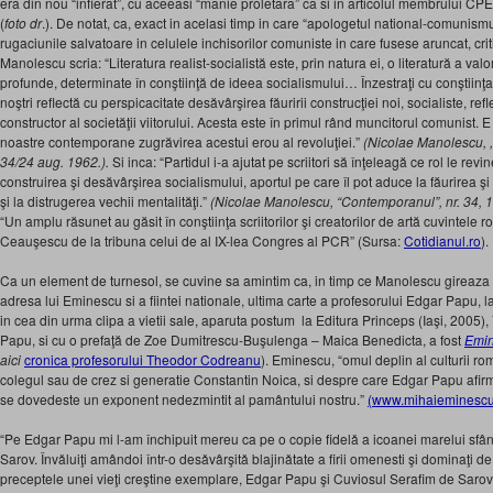
era din nou “infierat”, cu aceeasi “manie proletara” ca si in articolul membrului 
(
foto dr
.). De notat, ca, exact in acelasi timp in care “apologetul national-comunis
rugaciunile salvatoare in celulele inchisorilor comuniste in care fusese aruncat, cri
Manolescu scria: “Literatura realist-socialistă este, prin natura ei, o literatură a valo
profunde, determinate în conştiinţă de ideea socialismului… Înzestraţi cu conştiinţa ştiin
noştri reflectă cu perspicacitate desăvârşirea făuririi construcţiei noi, socialiste, re
constructor al societăţii viitorului. Acesta este în primul rând muncitorul comunist. E 
noastre contemporane zugrăvirea acestui erou al revoluţiei.”
(Nicolae Manolescu, ,
34/24 aug. 1962.).
Si inca: “Partidul i-a ajutat pe scriitori să înţeleagă ce rol le revi
construirea şi desăvârşirea socialismului, aportul pe care îl pot aduce la făurirea şi
şi la distrugerea vechii mentalităţi.”
(Nicolae Manolescu, “Contemporanul”, nr. 34, 
“Un amplu răsunet au găsit în conştiinţa scriitorilor şi creatorilor de artă cuvintele r
Ceauşescu de la tribuna celui de al IX-lea Congres al PCR” (Sursa:
Cotidianul.ro
).
Ca un element de turnesol, se cuvine sa amintim ca, in timp ce Manolescu gireaza s
adresa lui Eminescu si a fiintei nationale, ultima carte a profesorului Edgar Papu, l
in cea din urma clipa a vietii sale, aparuta postum la Editura Princeps (Iaşi, 2005), î
Papu, si cu o prefaţă de Zoe Dumitrescu-Buşulenga – Maica Benedicta, a fost
Emin
aici
cronica profesorului Theodor Codreanu
). Eminescu, “omul deplin al culturii r
colegul sau de crez si generatie Constantin Noica, si despre care Edgar Papu afir
se dovedeste un exponent nedezmintit al pamântului nostru.”
(www.mihaieminescu
“Pe Edgar Papu mi l-am închipuit mereu ca pe o copie fidelǎ a icoanei marelui sfân
Sarov. Învǎluiţi amândoi într-o desǎvârşitǎ blajinǎtate a firii omenesti şi dominaţi d
preceptele unei vieţi creştine exemplare, Edgar Papu şi Cuviosul Serafim de Sarov a