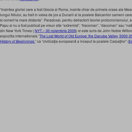
“Inaintea gloriei care a fost Grecia si Roma, inainte chiar de primele orase ale Me
lungul Nilului, au trait in valea de jos a Dunarii si la poalele Balcanilor oameni care 
si comert la mare distanta”. Paradoxal, pentru detractorii teoriei protocronismului, a
Papu si nu a fost publicat pe vreun site “extremist”, “tracoman”, “dacoman” sau “na
din New York Times (
NYT – 30 noiembrie 2009
) si este scris de John Noble Wilfo
expozitia internationala “
The Lost World of Old Europe: the Danube Valley, 5000-3
History of Beginnings
.
” ca “civilizaţia europeană a început la poalele Carpaţilor” (
E