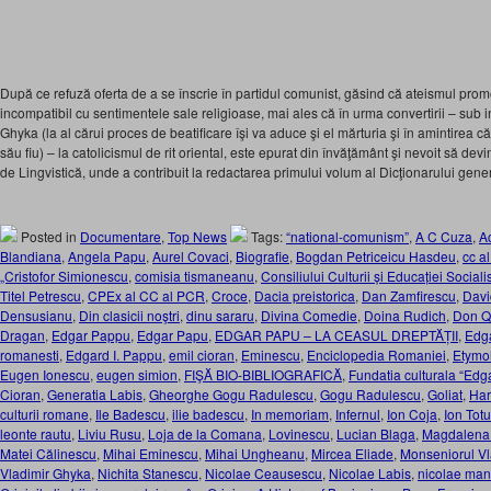
După ce refuză oferta de a se înscrie în partidul comunist, găsind că ateismul prom
incompatibil cu sentimentele sale religioase, mai ales că în urma convertirii – sub 
Ghyka (la al cărui proces de beatificare îşi va aduce şi el mărturia şi în amintirea c
său fiu) – la catolicismul de rit oriental, este epurat din învăţământ şi nevoit să devi
de Lingvistică, unde a contribuit la redactarea primului volum al Dicţionarului gen
Posted in
Documentare
,
Top News
Tags:
“national-comunism”
,
A C Cuza
,
A
Blandiana
,
Angela Papu
,
Aurel Covaci
,
Biografie
,
Bogdan Petriceicu Hasdeu
,
cc al
„Cristofor Simionescu
,
comisia tismaneanu
,
Consiliului Culturii și Educației Sociali
Titel Petrescu
,
CPEx al CC al PCR
,
Croce
,
Dacia preistorica
,
Dan Zamfirescu
,
Davi
Densusianu
,
Din clasicii noştri
,
dinu sararu
,
Divina Comedie
,
Doina Rudich
,
Don Q
Dragan
,
Edgar Pappu
,
Edgar Papu
,
EDGAR PAPU – LA CEASUL DREPTĂȚII
,
Edga
romanesti
,
Edgard I. Pappu
,
emil cioran
,
Eminescu
,
Enciclopedia Romaniei
,
Etymo
Eugen Ionescu
,
eugen simion
,
FIŞĂ BIO-BIBLIOGRAFICĂ
,
Fundatia culturala “Edg
Cioran
,
Generatia Labis
,
Gheorghe Gogu Radulescu
,
Gogu Radulescu
,
Goliat
,
Ha
culturii romane
,
Ile Badescu
,
ilie badescu
,
In memoriam
,
Infernul
,
Ion Coja
,
Ion Totu
leonte rautu
,
Liviu Rusu
,
Loja de la Comana
,
Lovinescu
,
Lucian Blaga
,
Magdalena
Matei Călinescu
,
Mihai Eminescu
,
Mihai Ungheanu
,
Mircea Eliade
,
Monseniorul Vl
Vladimir Ghyka
,
Nichita Stanescu
,
Nicolae Ceausescu
,
Nicolae Labis
,
nicolae man