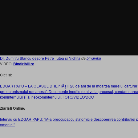
Dl. Dumitru Stancu despre Petre Tutea si Nichita
de
bindiribli
VIDEO:
Bindiribili.ro
Cititi si:
EDGAR PAPU – LA CEASUL DREPTĂȚII. 20 de ani de la moartea marelui carturar r
protocronismului romanesc”. Documente inedite relative la procesul, condamnarea s
kominternului si ai neokominternului. FOTO/VIDEO/DOC
Ziaristi Online:
Interviu cu EDGAR PAPU: “M-a preocupat cu statornicie descoperirea contributiei p
omenirii”