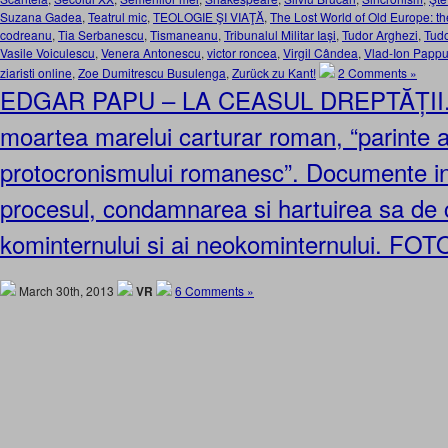
Suzana Gadea
,
Teatrul mic
,
TEOLOGIE ŞI VIAŢĂ
,
The Lost World of Old Europe: t
codreanu
,
Tia Serbanescu
,
Tismaneanu
,
Tribunalul Militar Iași
,
Tudor Arghezi
,
Tudo
Vasile Voiculescu
,
Venera Antonescu
,
victor roncea
,
Virgil Cândea
,
Vlad-Ion Papp
ziaristi online
,
Zoe Dumitrescu Busulenga
,
Zurück zu Kant!
2 Comments »
EDGAR PAPU – LA CEASUL DREPTĂȚII. 2
moartea marelui carturar roman, “parinte a
protocronismului romanesc”. Documente ine
procesul, condamnarea si hartuirea sa de c
kominternului si ai neokominternului. F
March 30th, 2013
VR
6 Comments »