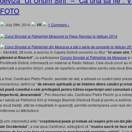
deviza “Ut Unum Sint” – “Ca una sa fie”.
FOTO
July 29th, 2014
VR
1 Comment »
– Sâmbătă, 28 iunie, a avut loc în Capela Sixtină concertul cu titlul
“Ut unum sint. T
plămâni ai Bisericii”,
cu participarea
Corului Sinodal al Patriarhiei de Moscova
şi 
Pontificală Sixtină, informează un material al Radio Vatican. Cele două coruri au i
alternată a propriilor dirijori, piese de repertoriu emblematice pentru cele două Bise
La final, Cardinalul Pietro Parolin, secretar de stat, a adresat un cuvânt celor preze
momentului, definit ca
“de elevare spirituală şi de întâlnire dintre catolici şi orto
să poată constitui o cale privilegiată pentru trăirea experienţei unei comuniuni 
imperfectă, deocamdată”
. Prin discursul său, Cardinalul Pietro Parolin şi-a îndr
a-l saluta pe Patriarhul Kiril şi întreaga Biserică Ortodoxă Rusă şi pentru a sublin
a două tradiţii, atât de îndepărtate în aparenţă, permite contemplarea unei raze de
întâlnirea cu Mântuitorul.
Şi prin intermediul artei
“creştinismul poate şi trebuie să respire prin cei doi plămâ
ale Occidentului”,
a mai spus Cardinalul, adăugând că
“muzica sacră ne face să 
mister de har şi ne face să percepem în mod deosebit nostalgia unităţii”
. Cele d