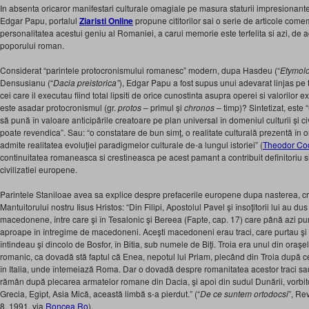
In absenta oricaror manifestari culturale omagiale pe masura staturii impresionante a 
Edgar Papu, portalul
Ziaristi Online
propune cititorilor sai o serie de articole come
personalitatea acestui geniu al Romaniei, a carui memorie este terfelita si azi, de
poporului roman.
Considerat “parintele protocronismului romanesc” modern, dupa Hasdeu (“
Etymol
Densusianu (“
Dacia preistorica”
), Edgar Papu a fost supus unui adevarat linjas pe 
cei care il executau fiind total lipsiti de orice cunostinta asupra operei si valorilor
este asadar protocronismul (gr.
protos
– primul și
chronos
– timp)? Sintetizat, este
să pună în valoare anticipările creatoare pe plan universal în domeniul culturii și civ
poate revendica”. Sau: “o constatare de bun simţ, o realitate culturală prezentă în 
admite realitatea evoluţiei paradigmelor culturale de-a lungul istoriei” (
Theodor Co
continuitatea romaneasca si crestineasca pe acest pamant a contribuit definitoriu s
civilizatiei europene.
Parintele Staniloae avea sa explice despre prefacerile europene dupa nasterea, cru
Mantuitorului nostru Iisus Hristos: “Din Filipi, Apostolul Pavel şi însoţitorii lui au dus
macedonene, între care şi în Tesalonic şi Bereea (Fapte, cap. 17) care până azi pu
aproape în întregime de macedoneni. Aceşti macedoneni erau traci, care purtau şi
întindeau şi dincolo de Bosfor, în Bitia, sub numele de Biţi. Troia era unul din oraşe
romanic, ca dovadă stă faptul că Enea, nepotul lui Priam, plecând din Troia după ce 
în Italia, unde întemeiază Roma. Dar o dovadă despre romanitatea acestor traci sau
rămân după plecarea armatelor romane din Dacia, şi apoi din sudul Dunării, vorbito
Grecia, Egipt, Asia Mică, această limbă s-a pierdut.” (“
De ce suntem ortodocsi
”, Re
8, 1991, via
Roncea Ro
).