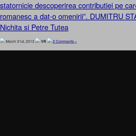
statornicie descoperirea contributiei pe care
romanesc a dat-o omenirii”. DUMITRU S
Nichita si Petre Tutea
March 31st, 2013
VR
2 Comments »