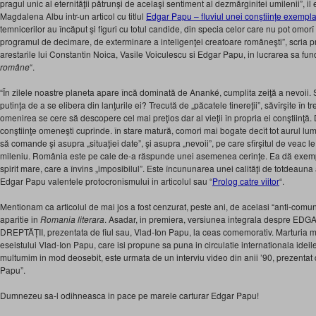
pragul unic al eternitǎţii pǎtrunşi de acelaşi sentiment al dezmǎrginitei umilenii”, i
Magdalena Albu intr-un articol cu titlul
Edgar Papu – fluviul unei conștiințe exempl
temnicerilor au încăput şi figuri cu totul can­dide, din specia celor care nu pot omorî
programul de decimare, de exterminare a inteligenţei creatoare româneşti”, scria
arestarile lui Constantin Noica, Vasile Voiculescu si Edgar Papu, in lucrarea sa fu
române
“.
“În zilele noastre planeta apare încă dominată de Ananké, cumplita zeiţă a nevoii. S
putinţa de a se elibera din lanţurile ei? Trecută de „păcatele tinereţii”, săvîrşite în t
omenirea se cere să descopere cel mai preţios dar al vieţii în propria ei conştiinţă
conştiinţe omeneşti cuprinde. în stare matură, comori mai bogate decît tot aurul lumi
să comande şi asupra „situaţiei date”, şi asupra „nevoii”, pe care sfîrşitul de veac 
mileniu. România este pe cale de-a răspunde unei asemenea cerinţe. Ea dă exemplu
spirit mare, care a învins „imposibilul”. Este încununarea unei calităţi de totdeauna 
Edgar Papu valentele protocronismului in articolul sau “
Prolog catre viitor
“.
Mentionam ca articolul de mai jos a fost cenzurat, peste ani, de acelasi “anti-comu
aparitie in
Romania literara
. Asadar, in premiera, versiunea integrala despre 
DREPTĂȚII, prezentata de fiul sau, Vlad-Ion Papu, la ceas comemorativ. Marturia 
eseistului Vlad-Ion Papu, care isi propune sa puna in circulatie internationala ideile 
multumim in mod deosebit, este urmata de un interviu video din anii ’90, prezentat
Papu”.
Dumnezeu sa-l odihneasca in pace pe marele carturar Edgar Papu!