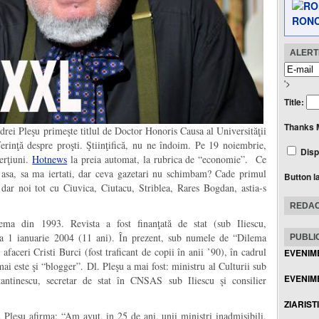
RONC
ALERTE
'>
Title:
Thanks 
drei Pleşu primeşte titlul de Doctor Honoris Causa al Universităţii
erinţă despre proşti. Ştiinţifică, nu ne îndoim. Pe 19 noiembrie,
Disp
erţiuni.
Hotnews
la preia automat, la rubrica de “economie”. Ce
s asa, sa ma iertati, dar ceva gazetari nu schimbam? Cade primul
Button l
 dar noi tot cu Ciuvica, Ciutacu, Striblea, Rares Bogdan, astia-s
REDAC
ema din 1993. Revista a fost finanţată de stat (sub Iliescu,
 la 1 ianuarie 2004 (11 ani). În prezent, sub numele de “Dilema
PUBLIC
afaceri Cristi Burci (fost traficant de copii în anii ’90), în cadrul
EVENIM
i este şi “blogger”. Dl. Pleşu a mai fost: ministru al Culturii sub
EVENIME
antinescu, secretar de stat în CNSAS sub Iliescu şi consilier
ZIARIST
. Pleşu afirma: “Am avut, in 25 de ani, unii ministri inadmisibili.