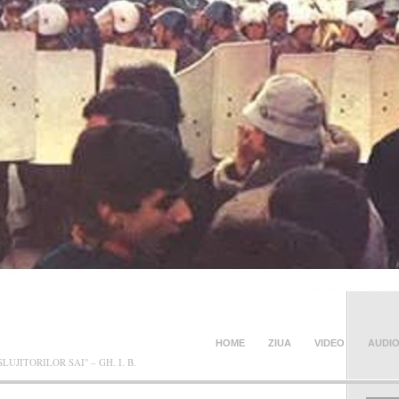
NCEA BLOG
HOME
ZIUA
VIDEO
AUDI
JITORILOR SAI" – GH. I. B.
CONTACT