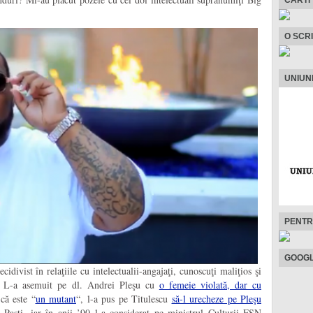
O SCR
UNIUN
PENTR
GOOGL
idivist în relaţiile cu intelectualii-angajaţi, cunoscuţi maliţios şi
r”. L-a asemuit pe dl. Andrei Pleşu cu
o femeie violată, dar cu
că este “
un mutant
“, l-a pus pe Titulescu
să-l urecheze pe Pleşu
Paşti, iar în anii ’90 l-a considerat pe ministrul Culturii FSN