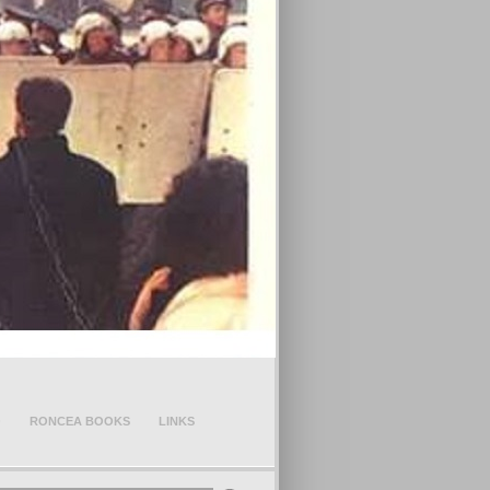
O
RONCEA BOOKS
LINKS