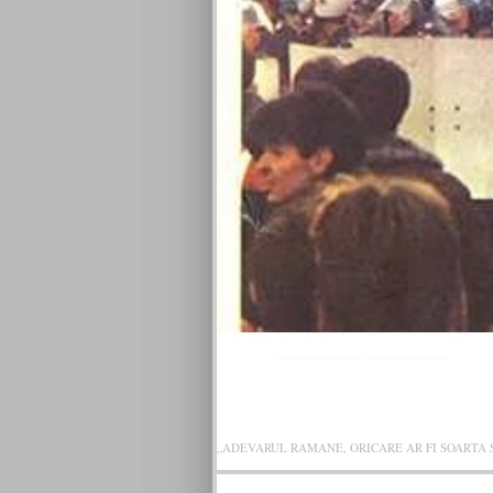
VICTOR RO
„ADEVARUL RAMANE, ORICARE AR FI SOARTA SLU