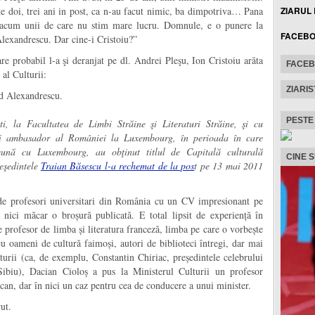
ZIARUL
ate doi, trei ani in post, ca n-au facut nimic, ba dimpotriva… Pana
 acum unii de care nu stim mare lucru. Domnule, e o punere la
FACEB
lexandrescu. Dar cine-i Cristoiu?”
are probabil l-a şi deranjat pe dl. Andrei Pleşu, Ion Cristoiu arăta
FACE
 al Culturii:
ZIARIS
ad Alexandrescu.
PESTE
i, la Facultatea de Limbi Străine şi Literaturi Străine, şi cu
 şi ambasador al României la Luxembourg, în perioada în care
ună cu Luxembourg, au obţinut titlul de Capitală culturală
CINE 
eşedintele
Traian Băsescu l-a rechemat de la pos
t pe 13 mai 2011
de profesori universitari din România cu un CV impresionant pe
ă nici măcar o broșură publicată. E total lipsit de experiență în
e profesor de limba și literatura franceză, limba pe care o vorbește
u oameni de cultură faimoși, autori de biblioteci întregi, dar mai
lturii (ca, de exemplu, Constantin Chiriac, președintele celebrului
Sibiu), Dacian Cioloș a pus la Ministerul Culturii un profesor
can, dar în nici un caz pentru cea de conducere a unui minister.
ut.