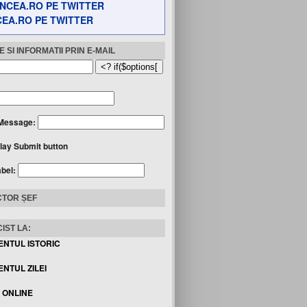
EA.RO PE TWITTER
 SI INFORMATII PRIN E-MAIL
Message:
lay Submit button
abel:
TOR ȘEF
IST LA:
ENTUL ISTORIC
NTUL ZILEI
I ONLINE