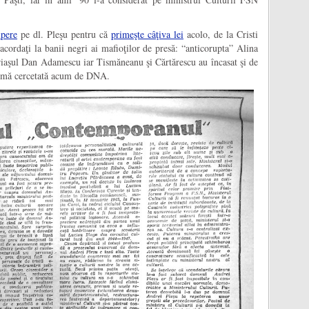
upere
pe dl. Pleşu pentru că
primeşte câţiva lei
acolo, de la Cristi
racordaţi la banii negri ai mafioţilor de presă: “anticorupta” Alina
riaşul Dan Adamescu iar Tismăneanu şi Cărtărescu au încasat şi de
chemă cercetată acum de DNA.