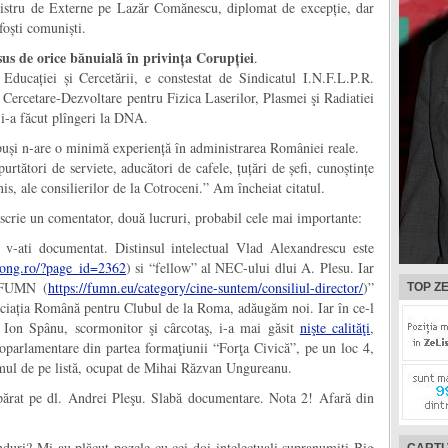
nistru de Externe pe Lazăr Comănescu, diplomat de excepție, dar
foști comuniști.
us de orice bănuială în privința Corupției
.
Educației și Cercetării, e constestat de Sindicatul I.N.F.L.P.R.
ercetare-Dezvoltare pentru Fizica Laserilor, Plasmei şi Radiatiei
i-a făcut plîngeri la DNA.
opuși n-are o minimă experiență în administrarea României reale.
purtători de serviete, aducători de cafele, țuțări de șefi, cunoștințe
is, ale consilierilor de la Cotroceni.” Am încheiat citatul.
 scrie un comentator, două lucruri, probabil cele mai importante:
v-ati documentat. Distinsul intelectual Vlad Alexandrescu este
.ong.ro/?page_id=2362
) si “fellow” al NEC-ului dlui A. Plesu. Iar
e FUMN (
https://fumn.eu/category/cine-suntem/consiliul-director/
)”
TOP ZE
ciația Română pentru Clubul de la Roma, adăugăm noi. Iar în ce-l
l Ion Spânu, scormonitor şi cârcotaş, i-a mai găsit
nişte calităţi
,
uroparlamentare din partea formaţiunii “Forţa Civică”, pe un loc 4,
primul de pe listă, ocupat de Mihai Răzvan Ungureanu.
upărat pe dl. Andrei Pleşu. Slabă documentare. Nota 2! Afară din
duri? Mi-au plăcut pozele cu cei doi intelectuali supranumiţi Big
CARTI