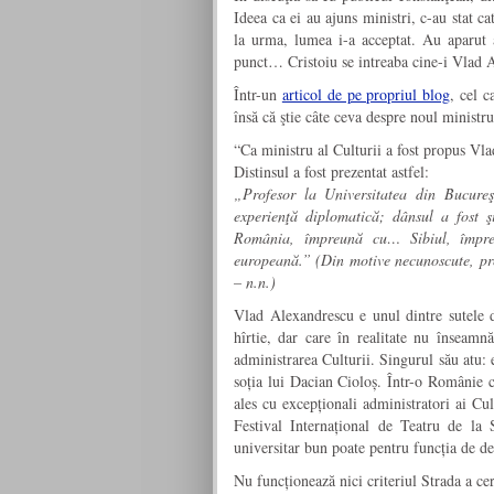
Ideea ca ei au ajuns ministri, c-au stat c
la urma, lumea i-a acceptat. Au aparut
punct… Cristoiu se intreaba cine-i Vlad A
Într-un
articol de pe propriul blog
, cel c
însă că ştie câte ceva despre noul ministru
“Ca ministru al Culturii a fost propus Vl
Distinsul a fost prezentat astfel:
„Profesor la Universitatea din Bucureşt
experienţă diplomatică; dânsul a fost
România, împreună cu… Sibiul, împre
europeană.” (Din motive necunoscute, pr
– n.n.)
Vlad Alexandrescu e unul dintre sutele 
hîrtie, dar care în realitate nu înseamn
administrarea Culturii. Singurul său atu: 
soția lui Dacian Cioloș. Într-o Românie c
ales cu excepționali administratori ai Cu
Festival Internațional de Teatru de la 
universitar bun poate pentru funcția de de
Nu funcționează nici criteriul Strada a cer