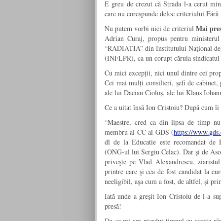
E greu de crezut că Strada l-a cerut mi
care nu corespunde deloc criteriului Fără 
Mai pres
Nu putem vorbi nici de criteriul
Adrian Curaj, propus pentru ministerul 
“RADIATIA” din Institutului Naţional de C
(INFLPR), ca un corupt căruia sindicatul 
Cu mici excepții, nici unul dintre cei pr
Cei mai mulți consilieri, șefi de cabinet, 
ale lui Dacian Cioloș, ale lui Klaus Iohann
Ce a uitat însă Ion Cristoiu? După cum îi
“Maestre, cred ca din lipsa de timp nu 
membru al CC al GDS (
https://www.gds
dl de la Educatie este recomandat d
(ONG-ul lui Sergiu Celac). Dar şi de Aso
priveşte pe Vlad Alexandrescu, ziaristu
printre care şi cea de fost candidat la e
neeligibil, aşa cum a fost, de altfel, şi 
Iată unde a greşit Ion Cristoiu de l-a s
presă!
De ce mi-am pierdut timpul cu aceste rân