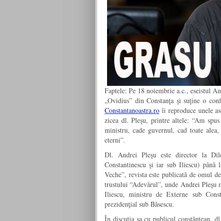
Faptele: Pe 18 noiembrie a.c., eseistul An
„Ovidius” din Constanţa şi suţine o conf
Constantanoastra.ro
îi reproduce unele as
zicea dl. Pleşu, printre altele: “Am spu
ministru, cade guvernul, cad toate alea,
eterni”.
Dl. Andrei Pleşu este director la Dil
Constantinescu şi iar sub Iliescu) până
Veche”, revista este publicată de omul de 
trustului “Adevărul”, unde Andrei Pleşu ma
Iliescu, ministru de Externe sub Const
prezidenţial sub Băsescu.
În discuţia sa cu publicul constănţean, dl