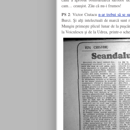
cam… ceauşist. Zău că nu-i frumos!
PS 2
: Victor Ciutacu
n-ar trebui să se s
Burci. Şi alţi intelectuali de marcă sunt 
Mungiu primeşte plicul lunar de la puşcă
la Voiculescu şi de la Udrea, printr-o s