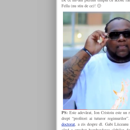
Fella (nu stiu de ce)! 🙂
PS:
Este adevărat, Ion Cristoiu este un rec
drept “profitori ai tuturor regimurilo
doctorat
, a zis despre dl. Gabi Liiceanu 
când a aprobat bombardarea sârbilor de 