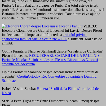
foarte siguri pe ei. “Dumneavoastra sunteti sigur de ceva, dle
Puric?”, l-a intrebat dl. Purcarea pe Puric. Dar totul este de iertat,
probabil. Asa cum si Mantuitorul a stat intre doi talhari, asa a ajuns si
Batranul Purcarea intre puricii ortodoxiei. Care dintre ei va ajunge
vreodata in Rai, numai Dumnezeu stie…
VIDEO:
Eleonora Cioran despre Gabriel Liiceanul lui Lavric. Despre Plesul
intelectuanalului impenat adolfit, cred ca
articolul privind
apartenenta familiei sale la Securitate – DIE
e suficient. Mai este de
amintit:
Opinia Parintelui Nicolae Steinhardt despre “cavalerii de Curlandia”
Plesu si Liiceanu:
RECUPERARI: CATARII DE LA PALTINIS –
Parintele Nicolae Steinhardt despre Plesu si Liiceanu vs Noica si
credinta cea adevarata
Opinia Parintelui Staniloae despre aceeasi indivizi “tare straini de
credinta”:
CrestinOrtodox.Ro: Convorbire cu parintele Dumitru
Staniloae
Isabela Vasiliu-Scraba:
Himera “Scolii de la Păltiniş” ironizată de
Noica
Si de la Petre Ţuţea citire (între Dumnezeu şi neamul meu) despre
Pleşu: