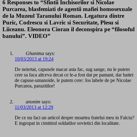
6 Responses to “Sfintii Inchisorilor si Nicolae
Purcarea, blasfemiati de agentii mafiei homosexuale
de la Muzeul Taranului Roman. Legatura dintre
Puric, Codrescu si Lavric si Securitate, Plesu si
Liiceanu. Eleonora Cioran il deconspira pe “filosoful
banului”. VIDEO”
Ghanima
says:
10/03/2013 at 19:24
De neiertat, capusele macar asta fac, sug sange, nu le putem
cere sa faca altceva decat ce le-a fost dat pe pamant, dar haitei
de capuse-umanoide, le putem cere: Jos labele de pe Nicolae
Purcarea, parazitilor!
anonim
says:
11/03/2013 at 12:29
De ce nu faci un articol despre moartea fratelui meu in Falciu?
E ingropat in cimitirul soldatilor sovietici din localitate.