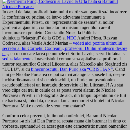
In cazul de fata, profitorii batranului martir s-au gandit sa-l incadreze
la conferinta cu pricina, ca intr-o adevarata incununare a
Experimentului Pitesti, cu “reprezentantii de seama” ai noilor
gardieni ai gandirii, continuatori ai misiunii agentilor care il
inconjurasera pe bietul Constantin Noica la Paltinis:
slujnicuta “Maestrul” de la GDS si
NEC
Andrei Plesu, Razvan
Codrescu, alias Vasile Adolf Marian –
vedeti aici pozitia ultimului
secretar al lui Corneliu Codreanu, profesorul Duiliu Sfintescu despre
el
-, cu o oarecare larva pe numele ei Sorin Lavric, servul infatuat si
sedus falamente
al navetistului comunism-capitalism si profitor al
tuturor regimurilor Gabriel Liiceanu, alias Marcello aka Siegfried zis
“LULU”, si cu
binecunoscutul Dan Puric aka “CRISTIAN”
. Cand
il ai pe Nicolae Purcarea ce pot sa mai adauge la spusele lui, despre
inchisorile-manastiri si celulele-chilii, un Puric, un pseudonim
pseudopublicist si un lustragiu de serviciu al lui Liiceanu?! Au stat
vreo clipa cei trei in celule ca sa poata vorbi alaturi de Nicolae
Purcarea? Priviti-i in fotografia de aici, din timpul operatiunii de furt
de harisma si, totodata, de maculare a memoriei si luptei lui Nicolae
Purcarea. Mai e nevoie de vreun comentariu?
Conform celor prezenti, in timpul conferintei, Batranul Nicolae
Purcarea i-a zis lui Dan Puric sa scoata mana din buzunar in timp ce
vorbeste, spunandu-i ca acest gest este caracteristic numai oamenilor