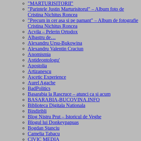
"MARTURISITORII"
"Parintele Justin Marturisitorul" – Album foto de
Cristina Nichitus Roncea
"Precum in cer asa si pe pamant" – Album de fotografie
Cristina Nichitus Roncea
Acvila – Pelerin Ortodox
Albastru de…
Alexandru Ursu-Bukowina
Alexandru Valentin Craciun
Anomismia
Antideontologu'
Apostolia
Artizanescu
Ascetic Experience
Aurel Agache
BadPolitics
Basarabia la Rascruce – atunci ca si acum
BASARABIA-BUCOVINA.INFO
Biblioteca Digitala Nationala
Bindiribli
Blog Nistru Prut – Istoricul de Veghe
Blogul lui Donkeypapuas
Bogdan Stanciu
Camelia Tabacu
CIVIC MEDIA