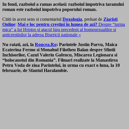
In fond, razboiul a ramas acelasi: razboiul impotriva taranului
roman este razboiul impotriva poporului roman.
Cititi in acest sens si comentariul
Doxologia
, preluat de
Ziaristi
Online
:
Mai e loc pentru creștini în lumea de azi?
Despre “turma
mica” a lui Hristos si atacul fara precedent al homosexualilor si
anticrestinilor la adresa Bisericii nationale »
Nu ratati, azi, la
Roncea.Ro
: Parintele Justin Parvu, Maica
Ecaterina Fermo si Monahul Filotheu Balan despre Sfintii
Inchisorilor, Cazul Valeriu Gafencu, Miscarea Legionara si
“holocaustul din Romania”. Filmari realizate la Manastirea
Petru Voda de ziua Parintelui, in urma cu exact o luna, la 10
februarie, de Sfantul Haralambie.