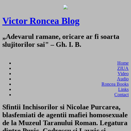
Victor Roncea Blog
„Adevarul ramane, oricare ar fi soarta
slujitorilor sai" – Gh. I. B.
Home
ZIUA
Video
Audio
Roncea Books
Links
Contact
Sfintii Inchisorilor si Nicolae Purcarea,
blasfemiati de agentii mafiei homosexuale
de la Muzeul Taranului Roman. Legatura
dintre Puric, Codrescu si Lavric si