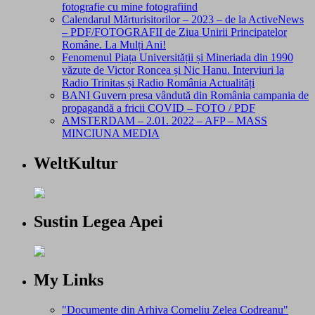
fotografie cu mine fotografiind
Calendarul Mărturisitorilor – 2023 – de la ActiveNews
– PDF/FOTOGRAFII de Ziua Unirii Principatelor
Române. La Mulți Ani!
Fenomenul Piața Universității și Mineriada din 1990
văzute de Victor Roncea și Nic Hanu. Interviuri la
Radio Trinitas și Radio România Actualități
BANI Guvern presa vândută din România campania de
propagandă a fricii COVID – FOTO / PDF
AMSTERDAM – 2.01. 2022 – AFP – MASS
MINCIUNA MEDIA
WeltKultur
Sustin Legea Apei
My Links
"Documente din Arhiva Corneliu Zelea Codreanu"