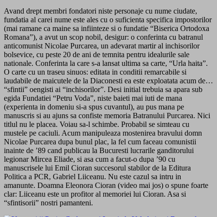
Avand drept membri fondatori niste personaje cu nume ciudate,
fundatia al carei nume este ales cu o suficienta specifica impostorilor
(mai ramane ca maine sa infiinteze si o fundatie “Biserica Ortodoxa
Romana”), a avut un scop nobil, desigur: o conferinta cu batranul
anticomunist Nicolae Purcarea, un adevarat martir al inchisorilor
bolsevice, cu peste 20 de ani de temnita pentru idealurile sale
nationale. Conferinta la care s-a lansat ultima sa carte, “Urla haita”.
O carte cu un traseu sinuos: editata in conditii remarcabile si
laudabile de maicutele de la Diaconesti ea este exploatata acum de…
“sfintii” oengisti ai “inchisorilor”. Desi initial trebuia sa apara sub
egida Fundatiei “Petru Voda”, niste baieti mai iuti de mana
(experienta in domeniu si-a spus cuvantul), au pus mana pe
manuscris si au ajuns sa confiste memoria Batranului Purcarea. Nici
titlul nu le placea. Voiau sa-l schimbe. Probabil se simteau cu
mustele pe caciuli. Acum manipuleaza mostenirea bravului domn
Nicolae Purcarea dupa bunul plac, la fel cum faceau comunistii
inainte de ’89 cand publicau la Bucuresti lucrarile ganditorului
legionar Mircea Eliade, si asa cum a facut-o dupa ’90 cu
manuscrisele lui Emil Cioran succesorul stabilor de la Editura
Politica a PCR, Gabriel Liiceanu. Nu este cazul sa intru in
amanunte. Doamna Eleonora Cioran (video mai jos) o spune foarte
clar: Liiceanu este un profitor al memoriei lui Cioran. Asa si
“sfintisorii” nostri pamanteni.