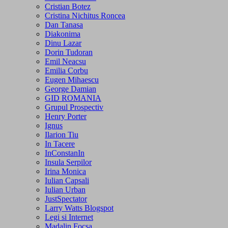
Cristian Botez
Cristina Nichitus Roncea
Dan Tanasa
Diakonima
Dinu Lazar
Dorin Tudoran
Emil Neacsu
Emilia Corbu
Eugen Mihaescu
George Damian
GID ROMANIA
Grupul Prospectiv
Henry Porter
Ignus
Ilarion Tiu
In Tacere
InConstanIn
Insula Serpilor
Irina Monica
Iulian Capsali
Iulian Urban
JustSpectator
Larry Watts Blogspot
Legi si Internet
Madalin Focsa