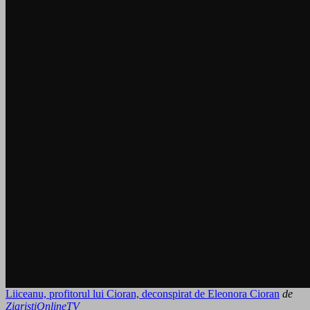
Liiceanu, profitorul lui Cioran, deconspirat de Eleonora Cioran
de
ZiaristiOnlineTV