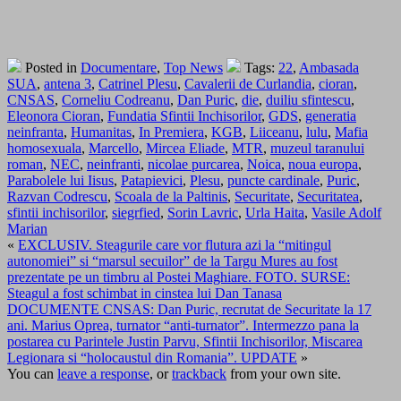
Posted in
Documentare
,
Top News
Tags:
22
,
Ambasada
SUA
,
antena 3
,
Catrinel Plesu
,
Cavalerii de Curlandia
,
cioran
,
CNSAS
,
Corneliu Codreanu
,
Dan Puric
,
die
,
duiliu sfintescu
,
Eleonora Cioran
,
Fundatia Sfintii Inchisorilor
,
GDS
,
generatia
neinfranta
,
Humanitas
,
In Premiera
,
KGB
,
Liiceanu
,
lulu
,
Mafia
homosexuala
,
Marcello
,
Mircea Eliade
,
MTR
,
muzeul taranului
roman
,
NEC
,
neinfranti
,
nicolae purcarea
,
Noica
,
noua europa
,
Parabolele lui Iisus
,
Patapievici
,
Plesu
,
puncte cardinale
,
Puric
,
Razvan Codrescu
,
Scoala de la Paltinis
,
Securitate
,
Securitatea
,
sfintii inchisorilor
,
siegrfied
,
Sorin Lavric
,
Urla Haita
,
Vasile Adolf
Marian
«
EXCLUSIV. Steagurile care vor flutura azi la “mitingul
autonomiei” si “marsul secuilor” de la Targu Mures au fost
prezentate pe un timbru al Postei Maghiare. FOTO. SURSE:
Steagul a fost schimbat in cinstea lui Dan Tanasa
DOCUMENTE CNSAS: Dan Puric, recrutat de Securitate la 17
ani. Marius Oprea, turnator “anti-turnator”. Intermezzo pana la
postarea cu Parintele Justin Parvu, Sfintii Inchisorilor, Miscarea
Legionara si “holocaustul din Romania”. UPDATE
»
You can
leave a response
, or
trackback
from your own site.