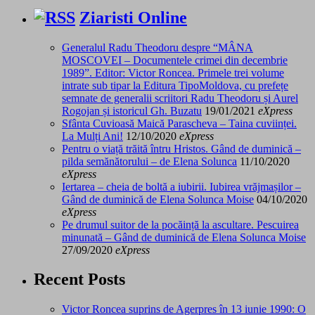
Ziaristi Online
Generalul Radu Theodoru despre “MÂNA
MOSCOVEI – Documentele crimei din decembrie
1989”. Editor: Victor Roncea. Primele trei volume
intrate sub tipar la Editura TipoMoldova, cu prefețe
semnate de generalii scriitori Radu Theodoru și Aurel
Rogojan și istoricul Gh. Buzatu
19/01/2021
eXpress
Sfânta Cuvioasă Maică Parascheva – Taina cuviinței.
La Mulți Ani!
12/10/2020
eXpress
Pentru o viață trăită întru Hristos. Gând de duminică –
pilda semănătorului – de Elena Solunca
11/10/2020
eXpress
Iertarea – cheia de boltă a iubirii. Iubirea vrăjmașilor –
Gând de duminică de Elena Solunca Moise
04/10/2020
eXpress
Pe drumul suitor de la pocăință la ascultare. Pescuirea
minunată – Gând de duminică de Elena Solunca Moise
27/09/2020
eXpress
Recent Posts
Victor Roncea suprins de Agerpres în 13 iunie 1990: O