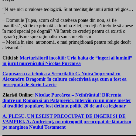
“N-are nici o valoare teologică. Sunt meditaţiile unui artist religios…
”
– Domnule Ţuţea, acum când cateheza poate din nou, să fie
manifestă, să fie exprimată la lumina zilei, credeţi că trebuie să apese
în mod special pe dogmă? Vă întreb ce credeţi pentru că există o
uşoară glisare spre raţionalism sau spre eticism.
– Morala în sine, autonomă, e mai primejdioasă pentru religie decât
ateismul.”
Cititi si:
Marturisitorii incoltiti: Urla haita de “ingeri ai luminii”
in jurul mucenicului Nicolae Purcarea
Capusarea ca tehnica a Securitatii: C. Noica împreună cu
Alexandru Dragomir în cultura colectivistă aşa cum a fost ea
percepută de Sorin Lavric
Ziaristi Online:
Nicolae Purcărea – Neînfrântul! Diferenta
dintre un Roman si un Patapievici. Interviu cu un mare mester
al traditiei populare, fost detinut politic 20 de ani ca legionar
A. PLESU, UN ESEIST PREOCUPAT DE INGERI SI DE
VAMPIRI. A. Andreicuţ, un mitropolit preocupat de lăutarism
pe marginea Noului Testament