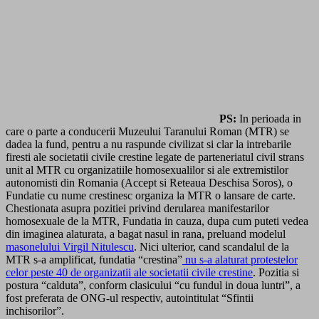
PS:
In perioada in
care o parte a conducerii Muzeului Taranului Roman (MTR) se
dadea la fund, pentru a nu raspunde civilizat si clar la intrebarile
firesti ale societatii civile crestine legate de parteneriatul civil strans
unit al MTR cu organizatiile homosexualilor si ale extremistilor
autonomisti din Romania (Accept si Reteaua Deschisa Soros), o
Fundatie cu nume crestinesc organiza la MTR o lansare de carte.
Chestionata asupra pozitiei privind derularea manifestarilor
homosexuale de la MTR, Fundatia in cauza, dupa cum puteti vedea
din imaginea alaturata, a bagat nasul in rana, preluand modelul
masonelului Virgil Nitulescu
. Nici ulterior, cand scandalul de la
MTR s-a amplificat, fundatia “crestina”
nu s-a alaturat protestelor
celor peste 40 de organizatii ale societatii civile crestine
. Pozitia si
postura “calduta”, conform clasicului “cu fundul in doua luntri”, a
fost preferata de ONG-ul respectiv, autointitulat “Sfintii
inchisorilor”.