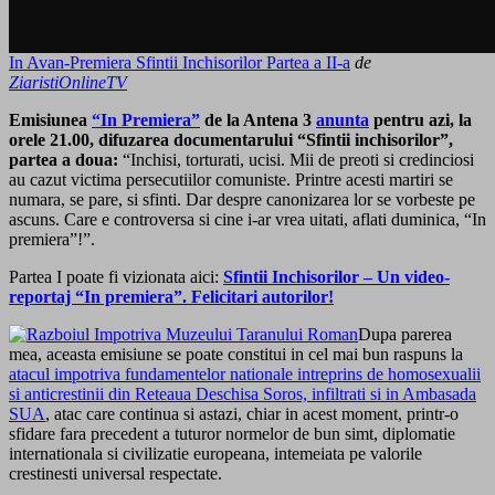
In Avan-Premiera Sfintii Inchisorilor Partea a II-a
de
ZiaristiOnlineTV
Emisiunea
“In Premiera”
de la Antena 3
anunta
pentru azi, la
orele 21.00, difuzarea documentarului “Sfintii inchisorilor”,
partea a doua:
“Inchisi, torturati, ucisi. Mii de preoti si credinciosi
au cazut victima persecutiilor comuniste. Printre acesti martiri se
numara, se pare, si sfinti. Dar despre canonizarea lor se vorbeste pe
ascuns. Care e controversa si cine i-ar vrea uitati, aflati duminica, “In
premiera”!”.
Partea I poate fi vizionata aici:
Sfintii Inchisorilor – Un video-
reportaj “In premiera”. Felicitari autorilor!
Dupa parerea
mea, aceasta emisiune se poate constitui in cel mai bun raspuns la
atacul impotriva fundamentelor nationale intreprins de homosexualii
si anticrestinii din Reteaua Deschisa Soros, infiltrati si in Ambasada
SUA
, atac care continua si astazi, chiar in acest moment, printr-o
sfidare fara precedent a tuturor normelor de bun simt, diplomatie
internationala si civilizatie europeana, intemeiata pe valorile
crestinesti universal respectate.