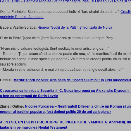
LA PALTINIS – Parintele Nicolae Steinhardt despre Plesu si Liiceanu vs Noica si c
Opinia Parintelui Staniloae despre aceeasi indivizi “tare straini de credinta”:
Cresti
parintele Dumitru Staniloae
Isabela Vasiliu-Scraba:
Himera “Scolii de la Păltiniş” ironizată de Noica
Si de la Petre Ţuţea citire (între Dumnezeu şi neamul meu) despre Pleşu:
“N-are nici o valoare teologică. Sunt meditaţiile unui artist religios… ”
– Domnule Ţuţea, acum când cateheza poate din nou, să fie manifestă, să fie exprim
trebuie să apese în mod special pe dogmă? Vă întreb ce credeţi pentru că există o 
sau spre eticism.
– Morala în sine, autonomă, e mai primejdioasă pentru religie decât ateismul.”
Cititi si:
Marturisitorii incoltiti: Urla haita de “ingeri ai luminii” in jurul mucenic
Capusarea ca tehnica a Securitatii: C. Noica împreună cu Alexandru Dragomir î
a fost ea percepută de Sorin Lavric
Ziaristi Online:
Nicolae Purcărea – Neînfrântul! Diferenta dintre un Roman si un 
mester al traditiei populare, fost detinut politic 20 de ani ca legionar
A. PLESU, UN ESEIST PREOCUPAT DE INGERI SI DE VAMPIRI. A. Andreicuţ, un m
lăutarism pe marginea Noului Testament