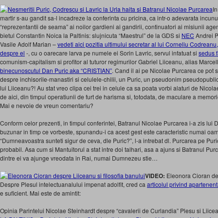
In
martir s-au gandit sa-l incadreze la conferinta cu pricina, ca intr-o adevarata incun
“reprezentantii de seama” ai noilor gardieni ai gandirii, continuatori ai misiunii agen
bietul Constantin Noica la Paltinis: slujnicuta “Maestrul” de la GDS si
NEC
Andrei P
Vasile Adolf Marian –
vedeti aici pozitia ultimului secretar al lui Corneliu Codreanu
despre el
-, cu o oarecare larva pe numele ei Sorin Lavric, servul infatuat si
sedus 
comunism-capitalism si profitor al tuturor regimurilor Gabriel Liiceanu, alias Marcel
binecunoscutul Dan Puric aka “CRISTIAN”
. Cand il ai pe Nicolae Purcarea ce pot 
despre inchisorile-manastiri si celulele-chilii, un Puric, un pseudonim pseudopublici
lui Liiceanu?! Au stat vreo clipa cei trei in celule ca sa poata vorbi alaturi de Nicolae
de aici, din timpul operatiunii de furt de harisma si, totodata, de maculare a memorie
Mai e nevoie de vreun comentariu?
Conform celor prezenti, in timpul conferintei, Batranul Nicolae Purcarea i-a zis lu
buzunar in timp ce vorbeste, spunandu-i ca acest gest este caracteristic numai oamen
“Dumneavoastra sunteti sigur de ceva, dle Puric?”, l-a intrebat dl. Purcarea pe Puric.
probabil. Asa cum si Mantuitorul a stat intre doi talhari, asa a ajuns si Batranul Purc
dintre ei va ajunge vreodata in Rai, numai Dumnezeu stie…
VIDEO:
Eleonora Cioran des
Despre Plesul intelectuanalului impenat adolfit, cred ca
articolul privind apartenent
e suficient. Mai este de amintit:
Opinia Parintelui Nicolae Steinhardt despre “cavalerii de Curlandia” Plesu si Liice