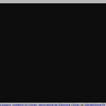
Liiceanu, profitorul lui Cioran, deconspirat de Eleonora Cioran
de
ZiaristiOnlineTV