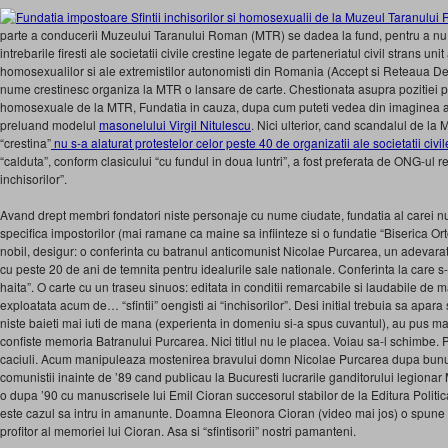
parte a conducerii Muzeului Taranului Roman (MTR) se dadea la fund, pentru a nu ra
intrebarile firesti ale societatii civile crestine legate de parteneriatul civil strans un
homosexualilor si ale extremistilor autonomisti din Romania (Accept si Reteaua D
nume crestinesc organiza la MTR o lansare de carte. Chestionata asupra pozitiei pr
homosexuale de la MTR, Fundatia in cauza, dupa cum puteti vedea din imaginea ala
preluand modelul
masonelului Virgil Nitulescu
. Nici ulterior, cand scandalul de la 
“crestina”
nu s-a alaturat protestelor celor peste 40 de organizatii ale societatii civil
“calduta”, conform clasicului “cu fundul in doua luntri”, a fost preferata de ONG-ul resp
inchisorilor”.
Avand drept membri fondatori niste personaje cu nume ciudate, fundatia al carei n
specifica impostorilor (mai ramane ca maine sa infiinteze si o fundatie “Biserica 
nobil, desigur: o conferinta cu batranul anticomunist Nicolae Purcarea, un adevarat 
cu peste 20 de ani de temnita pentru idealurile sale nationale. Conferinta la care s-
haita”. O carte cu un traseu sinuos: editata in conditii remarcabile si laudabile de 
exploatata acum de… “sfintii” oengisti ai “inchisorilor”. Desi initial trebuia sa apar
niste baieti mai iuti de mana (experienta in domeniu si-a spus cuvantul), au pus m
confiste memoria Batranului Purcarea. Nici titlul nu le placea. Voiau sa-l schimbe.
caciuli. Acum manipuleaza mostenirea bravului domn Nicolae Purcarea dupa bunul 
comunistii inainte de ’89 cand publicau la Bucuresti lucrarile ganditorului legionar 
o dupa ’90 cu manuscrisele lui Emil Cioran succesorul stabilor de la Editura Polit
este cazul sa intru in amanunte. Doamna Eleonora Cioran (video mai jos) o spune f
profitor al memoriei lui Cioran. Asa si “sfintisorii” nostri pamanteni.