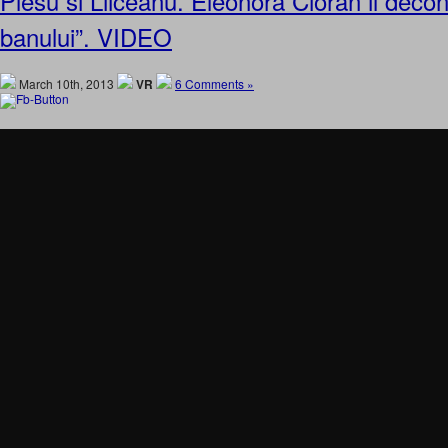
Plesu si Liiceanu. Eleonora Cioran il decons
banului”. VIDEO
March 10th, 2013
VR
6 Comments »