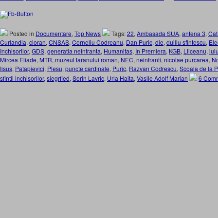
Posted in
Documentare
,
Top News
Tags:
22
,
Ambasada SUA
,
antena 3
,
Cat
Curlandia
,
cioran
,
CNSAS
,
Corneliu Codreanu
,
Dan Puric
,
die
,
duiliu sfintescu
,
Ele
Inchisorilor
,
GDS
,
generatia neinfranta
,
Humanitas
,
In Premiera
,
KGB
,
Liiceanu
,
lul
Mircea Eliade
,
MTR
,
muzeul taranului roman
,
NEC
,
neinfranti
,
nicolae purcarea
,
No
Iisus
,
Patapievici
,
Plesu
,
puncte cardinale
,
Puric
,
Razvan Codrescu
,
Scoala de la P
sfintii inchisorilor
,
siegrfied
,
Sorin Lavric
,
Urla Haita
,
Vasile Adolf Marian
6 Comm