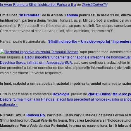
In Avan-Premiera Sfintii Inchisorilor Partea a II-a
de
ZiaristiOnlineTV
Emisiunea
“In Premiera”
de la Antena 3
anunta
pentru azi, la orele 21.00, difuz
inchisorilor”, partea a doua:
“Inchisi, torturati, ucisi. Mii de preoti si credinciosi a
comuniste. Printre acesti martiri se numara, se pare, si sfinti. Dar despre canoniza
Care e controversa si cine i-ar vrea uitati, aflati duminica, “In premiera”!”.
Partea I poate fi vizionata aici:
Sfintii Inchisorilor – Un video-reportaj “In premiera”
Dupa parerea mea, aceasta emisiu
bun raspuns la
atacul impotriva fundamentelor nationale intreprins de homosexualii
Deschisa Soros, infiltrati si in Ambasada SUA
, atac care continua si astazi, chiar i
fara precedent a tuturor normelor de bun simt, diplomatie internationala si civiliza
valorile crestinesti universal respectate.
In fond, razboiul a ramas acelasi: razboiul impotriva taranului roman este razb
Cititi in acest sens si comentariul
Doxologia
, preluat de
Ziaristi Online
:
Mai e loc p
Despre “turma mica” a lui Hristos si atacul fara precedent al homosexualilor si anticr
nationale »
Nu ratati, azi, la
Roncea.Ro
: Parintele Justin Parvu, Maica Ecaterina Fermo si 
Sfintii Inchisorilor, Cazul Valeriu Gafencu, Miscarea Legionara si “holocaustul d
Manastirea Petru Voda de ziua Parintelui, in urma cu exact o luna, la 10 februar