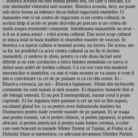
– Biserica aceasta nu este numai pentru noi, cei care o ridicam. Ea
este stindardul viitorului tarii noastre. Biserica aceasta, deci, nu poate
sub nicio forma sa imbrace decat duhul rugaciunii martirilor. O
manastire este si un centru de rugaciune si un centru cultural, in
acelasi timp si acolo se poate dezvolta pe parcurs si un centru de
studii asupra rezistentei comuniste. Intotdeauna manastirile au avut –
si il au si pana astazi – rolul acesta cultural. Dar acest scop cultural
se misca total in baza traditiei si obarsiilor noastre de veacuri. In
biserica s-a nascut cultura si neamul acesta, nu invers. De aceea, am
sa fac tot posibilul ca acest centru cultural sa nu fie in incinta
manastirii, ci undeva in afara, pentru ca cele doua lucrari sunt
diferite si nu este cuviincios a strica linistea monahala cu zarva si
duhul unui astfel de institut cultural. Cu cat noi vom trai modelul
mucenicilor si martirilor, cu atat si viata noastra se va usura si vom fi
intr-o convietuire cu cei de pe pamant si cu cei din ceruri. Ei –
Biserica cereasca, iar noi – Biserica luptatoare. Sfintii din inchisorile
comuniste nu sunt numai ai tarii noastre. Ei depasesc hotarele firii si
ale intregii omeniri. Ei nu pot fi monopolizati, numai cerul ii poate
cuprinde. Ei fac legatura intre pamant si cer iar noi sa fim supusi,
ascultand glasul lor, ca sa putem avea indrazneala inaintea lui
Dumnezeu pentru toate cererile noastre de pe pamant. Ei se roaga
atat pentru romani, cat si pentru chinezi, si pentru japonezi, si pentru
africani, si pentru americani si pentru toata lumea crestina, a celor
care sunt botezati in numele Sfintei Treimi: al Tatalui, al Fiului si al
Duhului Sfant si marturisesc cu adevarat invatatura Sfintilor Parinti.