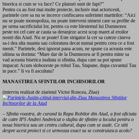
biserica si cum se va face? Ce planuri sunt de fapt?”
Pentru ca au fost mai multe proiecte, inclusiv mai actoricesti,
parintele cere sa nu se incerce confiscarea suferintei martirilor: “Aici
nu se poate monopoliza, nu poate interveni nimeni care sa profite de
pe urma sacrificiului lor, pentru ca este blestemul lui Dumnezeu
peste tot cel care ar cauta sa deranjeze acest scop maret al eroilor
nostri din Aiud. Nu se poate! Este strigator la cer sa cuteze cineva
sa-i dea alta nuanta sau coloratura decat numai pentru ceea ce a fost
menit.” Parintele, desi ignorat pana acum, ne spune ca aceasta este
ultima sa dorinta: “Mare dar de la Dumnezeu ar fi pentru mine sa
vad aceasta biserica inaltata si sfintita, dupa care sa pot spune
impacat: Acum slobozeste pe robul Tau, Stapane, dupa cuvantul Tau
in pace.” Ii va fi ascultata?
MANASTIREA SFINTILOR INCHISORILOR
(interviu realizat de ziaristul Victor Roncea,
Ziua
)
– Sfintia voastra, de curand la Rapa Robilor din Aiud, a fost oficiata
de catre IPS Andrei Andreicut o slujba de sfintire a locului pentru o
noua biserica sau un centru cultural, dupa cum se aude. Ce stiti
despre acest proiect si ce urmeaza exact sa se construiasca acolo?