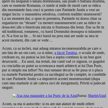
apere nu neaparat o tanara domnisoara, sau poate o batrana doamna,
care se numeste Romania, ci sutele si miile de morti care se ridica
din mormintele fara cruci si pentru care Parintele Justin a vrut un
singur lucru: o manastirea ortodoxa, conform traditiei stramosesti?
La un moment dat, o spun in premiera, Parintele isi dorea chiar sa
organizeze un “desant” cu mesteri maramureseni care sa ridice in
doua-trei zile o bisericuta micuta si frumoasa din lemn. Dar sa fie in
stil traditional, romanesc, cu harul Domnului deasupra si inlauntru
ei. N-a fost sa fie… Si nici harul nu prea mai are unde sa stea in
acest moment, din cate se vede…
Acum, ca sa inchei, mai adaug mirarea incomensurabila pe care o
am fata de un om care, ca si mine,
a facut Tonitza
, o scoala de unde,
credeam eu, nu puteai sa iesi fara a aspira continuu la un bun gust
desavarsit… Eu unul, ma iertati, dar cand vad ce zigurat, ce guguloi
cu cruciulita au putut sa scorneasca marii arhitecti ai lui Dan Puric,
pur si simplu ma infior! Nu mai ramane decat sa fie pusa si o placa
cu numele Parintelui pentru ca sacrilegiul sa fie complet, in conditiile
in care Parintele Justin s-a impotrivit acestei monstruozitati (dupa
cum stau marturie si ale cateva zeci de inregistrari). Priviti si judecati
singuri:
Sursa:
MartiriAiud
Acum, sa ma si autocritic: si eu am stat alaturi de multi ofiteri