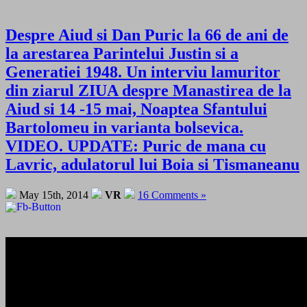
Despre Aiud si Dan Puric la 66 de ani de
la arestarea Parintelui Justin si a
Generatiei 1948. Un interviu lamuritor
din ziarul ZIUA despre Manastirea de la
Aiud si 14 -15 mai, Noaptea Sfantului
Bartolomeu in varianta bolsevica.
VIDEO. UPDATE: Puric de mana cu
Lavric, adulatorul lui Boia si Tismaneanu
May 15th, 2014
VR
16 Comments »