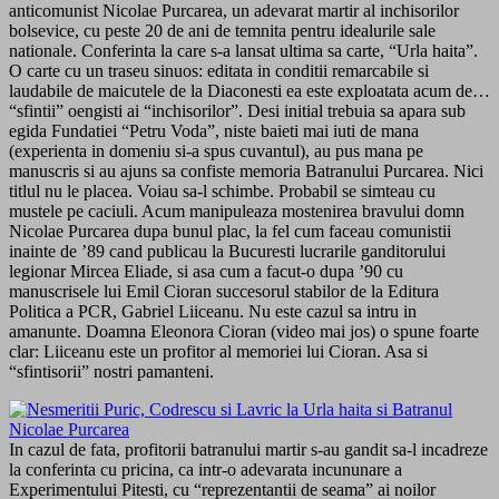
anticomunist Nicolae Purcarea, un adevarat martir al inchisorilor
bolsevice, cu peste 20 de ani de temnita pentru idealurile sale
nationale. Conferinta la care s-a lansat ultima sa carte, “Urla haita”.
O carte cu un traseu sinuos: editata in conditii remarcabile si
laudabile de maicutele de la Diaconesti ea este exploatata acum de…
“sfintii” oengisti ai “inchisorilor”. Desi initial trebuia sa apara sub
egida Fundatiei “Petru Voda”, niste baieti mai iuti de mana
(experienta in domeniu si-a spus cuvantul), au pus mana pe
manuscris si au ajuns sa confiste memoria Batranului Purcarea. Nici
titlul nu le placea. Voiau sa-l schimbe. Probabil se simteau cu
mustele pe caciuli. Acum manipuleaza mostenirea bravului domn
Nicolae Purcarea dupa bunul plac, la fel cum faceau comunistii
inainte de ’89 cand publicau la Bucuresti lucrarile ganditorului
legionar Mircea Eliade, si asa cum a facut-o dupa ’90 cu
manuscrisele lui Emil Cioran succesorul stabilor de la Editura
Politica a PCR, Gabriel Liiceanu. Nu este cazul sa intru in
amanunte. Doamna Eleonora Cioran (video mai jos) o spune foarte
clar: Liiceanu este un profitor al memoriei lui Cioran. Asa si
“sfintisorii” nostri pamanteni.
In cazul de fata, profitorii batranului martir s-au gandit sa-l incadreze
la conferinta cu pricina, ca intr-o adevarata incununare a
Experimentului Pitesti, cu “reprezentantii de seama” ai noilor