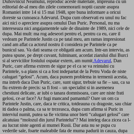
Duhovnicul Neamului, reproduc aceste materiale, impreuna cu un
editorial de-al meu din zilele comemorarii noptii cazute asupra
Romaniei intre 14 si 15 mai 1948, spre buna informare a oricui
doreste sa cunoasca Adevarul. Dupa cum observati eu unul nu fac
aici nici o apreciere asupra omului Dan Puric. Personal, nu ma
intereseaza nici angajamentele sale de dinainte de 1989, nici cele de
dupa. Mai mult: ma rog adeseori pentru el, pentru ca eu, care il
vedeam pe Parintele Justin ca pe tatal meu, am ramas impresionat
cand am aflat ca actorul nostru il considera pe Parintele ca pe
bunicul sau. Va dati seama ce obligatii am acum. Intr-un interviu, as
putea spune, pe drept cuvant, fulminant, acordat ziarului dlui Burci
si al serviciilor fostului ospatar extern, am numit
Adevarul
, Dan
Puric, care afirma extrem de sigur pe el ca se va reintalni cu
Parintele, s-a plans si ca a fost indepartat de la Petru Voda de niste
calugari “gelosi”. Acum, daca punem problema in termenii acestia,
ma intreb daca Dan Puric, care, sunt sigur, trebuie sa fie – sau, ca sa
fiu extrem de precis: sa fi fost – un specialist si in asemenea
chestiuni delicate, ar iubi o tanara domnisoara, care are niste frati
gelosi, ce-ar face? Ar fugi mancand pamantul? Oare un om ca
Parintele Justin, care, daca te critica, totdeauna cu dragoste, sau chiar
iti dadea o palma, ca sa te trezeasca, dupa cum afirma si Puric in
interviul numit, putea sa fie victima unor bieti “calugari gelosi” care
alcatuiau “molozul din jurul Parintelui”? Mai inteleg daca zicea ca l-
au lucrat niste agenti ai mumei Rusii. Dar asta nu se pupa cu
vederile sale, foarte maleabile fata de muma padurii in cauza, dupa