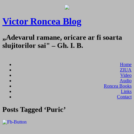
Victor Roncea Blog
„Adevarul ramane, oricare ar fi soarta
slujitorilor sai" – Gh. I. B.
Home
ZIUA
Video
Audio
Roncea Books
Links
Contact
Posts Tagged ‘Puric’