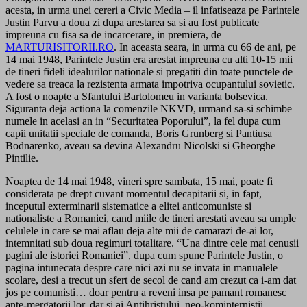
acesta, in urma unei cereri a Civic Media – il infatiseaza pe Parintele
Justin Parvu a doua zi dupa arestarea sa si au fost publicate
impreuna cu fisa sa de incarcerare, in premiera, de
MARTURISITORII.RO
. In aceasta seara, in urma cu 66 de ani, pe
14 mai 1948, Parintele Justin era arestat impreuna cu alti 10-15 mii
de tineri fideli idealurilor nationale si pregatiti din toate punctele de
vedere sa treaca la rezistenta armata impotriva ocupantului sovietic.
A fost o noapte a Sfantului Bartolomeu in varianta bolsevica.
Siguranta deja actiona la comenzile NKVD, urmand sa-si schimbe
numele in acelasi an in “Securitatea Poporului”, la fel dupa cum
capii unitatii speciale de comanda, Boris Grunberg si Pantiusa
Bodnarenko, aveau sa devina Alexandru Nicolski si Gheorghe
Pintilie.
Noaptea de 14 mai 1948, vineri spre sambata, 15 mai, poate fi
considerata pe drept cuvant momentul decapitarii si, in fapt,
inceputul exterminarii sistematice a elitei anticomuniste si
nationaliste a Romaniei, cand miile de tineri arestati aveau sa umple
celulele in care se mai aflau deja alte mii de camarazi de-ai lor,
intemnitati sub doua regimuri totalitare. “Una dintre cele mai cenusii
pagini ale istoriei Romaniei”, dupa cum spune Parintele Justin, o
pagina intunecata despre care nici azi nu se invata in manualele
scolare, desi a trecut un sfert de secol de cand am crezut ca i-am dat
jos pe comunisti… doar pentru a reveni insa pe pamant romanesc
ante-mergatorii lor, dar si ai Antihristului, neo-kominternistii.