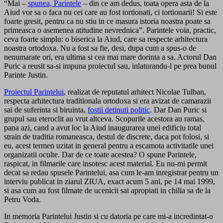
“Mai –
spunea, Parintele
– din ce am dedus, toata opera asta de la
Aiud vor sa o faca nu cei care au fost tortionati, ci tortionarii! Si este
foarte gresit, pentru ca nu stiu in ce masura istoria noastra poate sa
primeasca o asemenea atitudine nevrednica”. Parintele voia, practic,
ceva foarte simplu: o biserica la Aiud, care sa respecte arhitectura
noastra ortodoxa. Nu a fost sa fie, desi, dupa cum a spus-o de
nenumarate ori, era ultima si cea mai mare dorinta a sa. Actorul Dan
Puric a reusit sa-si impuna proiectul sau, inlaturandu-l pe prea bunul
Parinte Justin.
Proiectul Parintelui
, realizat de reputatul arhitect Nicolae Tulban,
respecta arhitectura traditionala ortodoxa si era avizat de camarazii
sai de suferinta si biruinta,
fostii detinuti politic
. Dar Dan Puric si
grupul sau eteroclit au vrut altceva. Scopurile acestora au ramas,
pana azi, cand a avut loc la Aiud inaugurarea unei edificiu total
strain de traditia romaneasca, destul de discrete, daca pot folosi, si
eu, acest termen uzitat in general pentru a escamota activitatile unei
organizatii oculte. Dar de ce toate acestea? O spune Parintele,
raspicat, in filmarile care insotesc acest material. Eu nu-mi permit
decat sa redau spusele Parintelui, asa cum le-am inregistrat pentru un
interviu publicat in ziarul ZIUA, exact acum 5 ani, pe 14 mai 1999,
si asa cum au fost filmate de ucenicii sai apropiati in chilia sa de la
Petru Voda.
In memoria Parintelui Justin si cu datoria pe care mi-a incredintat-o