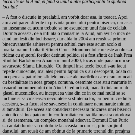
lucrarile de la Aiud, el fiind si unul dintre participantii la sfintirea
locului?
– A fost o discutie in prealabil, am vorbit doar asa, in treacat. Apoi
am avut pareri diferite in privinta proiectului pentru biserica, dar asta
nu inseamna ca acum trebuie sa ne ascundem unul fata de celalalt.
Dorinta aceasta, de a infiinta o manastire la Aiud, am avut-o inca de
cand am iesit din inchisoare, dar abia in 2004 am reusit sa primim
binecuvantarile arhieresti pentru schitul care este acum acolo si
poarta hramul Inaltarii Sfintei Cruci. Monumentul care este acolo s-a
ridicat cu ajutorul fostilor detinuti politici si a fost sfintit de Inalt Prea
Sfintitul Bartolomeu Anania in anul 2000, locas unde pana acum se
savarseste Sfanta Liturghie. Cu timpul insa acele locuri s-au facut
repede cunoscute, mai ales pentru faptul ca s-au descoperit, odata cu
inceperea sapaturilor, sfintele moaste ale martirilor care erau aruncati
cu bestialitate in acea groapa comuna, oseminte care stau marturie in
osuarul monumentului din Aiud. Credinciosii, manati dinlauntru de
glasul mucenicilor, au inceput sa vina din ce in ce mai multi sa se
inchine si sa cinsteasca nevointele si sfintenia lor, iar pentru credinta
acestora, s-au facut si se savarsesc in continuare nenumarate minuni
si tamaduiri. De aceea am considerat necesara ridicarea unei biserici
autentice si incapatoare, in conformitate cu traditia noastra ortodoxa
si, de asemenea, un complex monahal adecvat. Domnul Dan Puric
s-a aratat dornic sa contribuie la aceasta lucrare si, prin sprijinul
dansului, am reusit de am obtinut de la primarie terenul din preajma