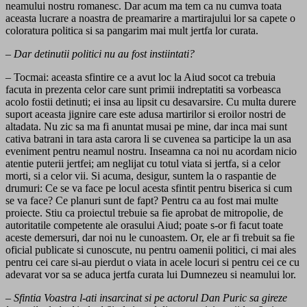
neamului nostru romanesc. Dar acum ma tem ca nu cumva toata
aceasta lucrare a noastra de preamarire a martirajului lor sa capete o
coloratura politica si sa pangarim mai mult jertfa lor curata.
– Dar detinutii politici nu au fost instiintati?
– Tocmai: aceasta sfintire ce a avut loc la Aiud socot ca trebuia
facuta in prezenta celor care sunt primii indreptatiti sa vorbeasca
acolo fostii detinuti; ei insa au lipsit cu desavarsire. Cu multa durere
suport aceasta jignire care este adusa martirilor si eroilor nostri de
altadata. Nu zic sa ma fi anuntat musai pe mine, dar inca mai sunt
cativa batrani in tara asta carora li se cuvenea sa participe la un asa
eveniment pentru neamul nostru. Inseamna ca noi nu acordam nicio
atentie puterii jertfei; am neglijat cu totul viata si jertfa, si a celor
morti, si a celor vii. Si acuma, desigur, suntem la o raspantie de
drumuri: Ce se va face pe locul acesta sfintit pentru biserica si cum
se va face? Ce planuri sunt de fapt? Pentru ca au fost mai multe
proiecte. Stiu ca proiectul trebuie sa fie aprobat de mitropolie, de
autoritatile competente ale orasului Aiud; poate s-or fi facut toate
aceste demersuri, dar noi nu le cunoastem. Or, ele ar fi trebuit sa fie
oficial publicate si cunoscute, nu pentru oamenii politici, ci mai ales
pentru cei care si-au pierdut o viata in acele locuri si pentru cei ce cu
adevarat vor sa se aduca jertfa curata lui Dumnezeu si neamului lor.
– Sfintia Voastra l-ati insarcinat si pe actorul Dan Puric sa gireze