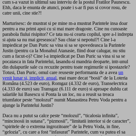
cum s-a vazut in ultimul sau interviu de la postul Fratilor Paunescu.
Ehh, daca le enunta de atunci, poate i s-ar fi pus si covor rosu, de
catre unii, cine stie?!
Marturisesc: de mustrat si pe mine m-a mustrat Parintele insa doar
pentru a ma primi apoi cu si mai mare dragoste. Cine nu cunoaste
parabola fiului risipitor? Ce tata nu-si cearta copilul, spre a-l indrepta
si ajuta sa nu mai greseasca? Sau chiar si nepotul?! Cine l-a
impiedicat pe Dan Puric sa vina si sa se spovedeasca la Parintele
Justin (pentru ca la Monahul Atanasie, fiind doar calugar, nu stiu
cum a facut-o)? Cine l-a impiedicat pe Dan Puric sa vina si sa se
pocaiasca in fata Parintelui, lasandu-si mandria deoparte, intr-unul
din dulapurile sale cu recuzite pentru toate regimurile si ipostazele?
Totusi, Dan Puric, omul care reuseste performanta de a avea
un
venit lunar si, implicit, anual
, mai mare decat “bosii” de la Loteria
Româna (4.523 de euro), Romgaz (4.332 de euro), Transelectrica
(4.333 de euro) sau Transgaz (6.111 de euro) si aproape dublu cat
salariile lui Basescu si Ponta la un loc, nu a reusit sa treaca
triumfator peste “molozul” numit Manastirea Petru Voda pentru a
ajunge la Parintelui Justin?
Daca nu a putut sa calce peste “molozul”, “ticalosia infinita”,
“mincinosii in sutana”, “pizmosii”, “limitatii interior si de caracter”,
“spiritele de o extrema ingrozitoare” de la Petru Voda, in fine,
“gelozia”, cu care a fost “infasurat” Parintele, cum va putea el sa