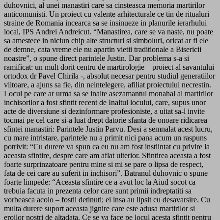
duhovnici, al unei manastiri care sa cinsteasca memoria martirilor
anticomunisti. Un proiect cu valente arhitecturale ce tin de ritualuri
straine de Romania incearca sa se insinueze in planurile ierarhului
local, IPS Andrei Andreicut. “Manastirea, care se va naste, nu poate
sa amestece in niciun chip alte structuri si simboluri, oricat ar fi ele
de demne, cata vreme ele nu apartin vietii traditionale a Bisericii
noastre”, o spune direct parintele Justin. Dar problema s-a si
ramificat: un mult dorit centru de martirologie – proiect al savantului
ortodox dr Pavel Chirila -, absolut necesar pentru studiul generatiilor
viitoare, a ajuns sa fie, din neintelegere, afiliat proiectului necrestin.
Locul pe care ar urma sa se inalte asezamantul monahal al martirilor
inchisorilor a fost sfintit recent de Inaltul locului, care, supus unor
acte de diversiune si dezinformare profesioniste, a uitat sa-l invite
tocmai pe cel care si-a luat drept datorie sfanta de onoare ridicarea
sfintei manastiri: Parintele Justin Parvu. Desi a semnalat acest lucru,
cu mare intristare, parintele nu a primit nici pana acum un raspuns
potrivit: “Cu durere va spun ca eu nu am fost instiintat cu privire la
aceasta sfintire, despre care am aflat ulterior. Sfintirea aceasta a fost
foarte surprinzatoare pentru mine si mi se pare o lipsa de respect,
fata de cei care au suferit in inchisori”. Batranul duhovnic o spune
foarte limpede: “Aceasta sfintire ce a avut loc la Aiud socot ca
trebuia facuta in prezenta celor care sunt primii indreptatiti sa
vorbeasca acolo – fostii detinuti; ei insa au lipsit cu desavarsire. Cu
multa durere suport aceasta jignire care este adusa martirilor si
eroilor nostri de altadata. Ce se va face pe locul acesta sfintit pentru