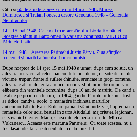
Cititi si
66 de ani de la arestarile din 14 mai 1948. Mircea
Dumitrescu si Traian Popescu despre Generatia 1948 – Generatia
Neinfrantilor
14 – 15 mai 1948. Cele mai mari arestări din Istoria României.
Noaptea Sfântului Bartolomeu în variantă comunistă. VIDEO cu
Părintele Justin
14 mai 1948 – Arestarea Părintelui Justin Pârvu. Ziua sfinţilor
mucenici şi martiri ai închisorilor comuniste
Dupa noaptea de 14 spre 15 mai 1948 a urmat, dupa cum se stie, un
adevarat masacru al celor mai curati fii ai natiunii, cu sute de mii de
victime, trupuri frante si suflete chinuite, aruncate in gropi comune,
adevarate altare de jertfa a mucenicilor si sfintilor inchisorilor, sau
eliberate din temnitele comuniste, dupa 16 ani de martiriu. De cand a
iesit de pe poarta inchisorii, in 1964, gandul Parintelui Justin a fost
sa ridice, candva, acolo, o manastire inchinata martirilor
anticomunisti din Rapa Robilor, pamant sfant unde zac, impreuna cu
ramasitele celor ucisi bestial in zarca Aiudului, majoritatea legionari,
ca savantul George Manu, si osemintele neo-martirului Mircea
Vulcanescu. Aceasta este marturia Parintelui. Cu toate acestea, nu a
fost lasat, nici la sase decenii de la eliberarea lui.