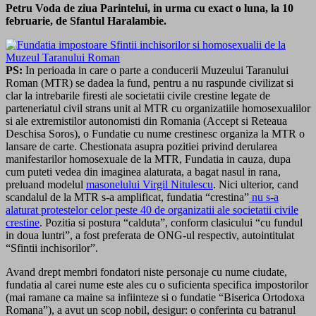
Petru Voda de ziua Parintelui, in urma cu exact o luna, la 10
februarie, de Sfantul Haralambie.
PS:
In perioada in care o parte a conducerii Muzeului Taranului
Roman (MTR) se dadea la fund, pentru a nu raspunde civilizat si
clar la intrebarile firesti ale societatii civile crestine legate de
parteneriatul civil strans unit al MTR cu organizatiile homosexualilor
si ale extremistilor autonomisti din Romania (Accept si Reteaua
Deschisa Soros), o Fundatie cu nume crestinesc organiza la MTR o
lansare de carte. Chestionata asupra pozitiei privind derularea
manifestarilor homosexuale de la MTR, Fundatia in cauza, dupa
cum puteti vedea din imaginea alaturata, a bagat nasul in rana,
preluand modelul
masonelului Virgil Nitulescu
. Nici ulterior, cand
scandalul de la MTR s-a amplificat, fundatia “crestina”
nu s-a
alaturat protestelor celor peste 40 de organizatii ale societatii civile
crestine
. Pozitia si postura “calduta”, conform clasicului “cu fundul
in doua luntri”, a fost preferata de ONG-ul respectiv, autointitulat
“Sfintii inchisorilor”.
Avand drept membri fondatori niste personaje cu nume ciudate,
fundatia al carei nume este ales cu o suficienta specifica impostorilor
(mai ramane ca maine sa infiinteze si o fundatie “Biserica Ortodoxa
Romana”), a avut un scop nobil, desigur: o conferinta cu batranul