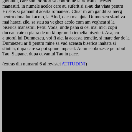
globului, care sunt doritori sa contribuie la ridicarea acestei
manastiri, in numele acelor care au suferit si si-au dat viata pentru
Hristos si pamantul acesta romanesc. Chiar m-am gandit sa merg
pentru doua luni acolo, la Aiud, daca ma ajuta Dumnezeu si-mi va
mai harazi zile, sa stau sa veghez acolo cum am vegheat si la
biserica manastirii Petru Voda, unde pana si cei mai mici copii
duceau cate o piatra de un kilogram la temelia bisericii. Asa, cu
ajutorul lui Dumnezeu, voi fi aici la aceasta temelie, si mare dar de la
Dumnezeu ar fi pentru mine sa vad aceasta biserica inaltata si
sfintita, dupa care sa pot spune impacat: Acum slobozeste pe robul
Tau, Stapane, dupa cuvantul Tau in pace.
(extras din numarul 6 al revistei
ATITUDINI
)