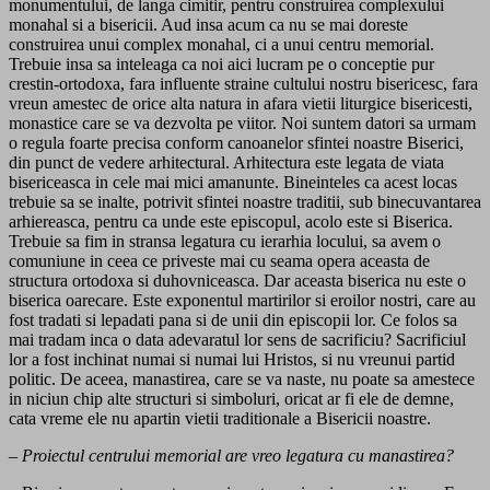
monumentului, de langa cimitir, pentru construirea complexului
monahal si a bisericii. Aud insa acum ca nu se mai doreste
construirea unui complex monahal, ci a unui centru memorial.
Trebuie insa sa inteleaga ca noi aici lucram pe o conceptie pur
crestin-ortodoxa, fara influente straine cultului nostru bisericesc, fara
vreun amestec de orice alta natura in afara vietii liturgice bisericesti,
monastice care se va dezvolta pe viitor. Noi suntem datori sa urmam
o regula foarte precisa conform canoanelor sfintei noastre Biserici,
din punct de vedere arhitectural. Arhitectura este legata de viata
bisericeasca in cele mai mici amanunte. Bineinteles ca acest locas
trebuie sa se inalte, potrivit sfintei noastre traditii, sub binecuvantarea
arhiereasca, pentru ca unde este episcopul, acolo este si Biserica.
Trebuie sa fim in stransa legatura cu ierarhia locului, sa avem o
comuniune in ceea ce priveste mai cu seama opera aceasta de
structura ortodoxa si duhovniceasca. Dar aceasta biserica nu este o
biserica oarecare. Este exponentul martirilor si eroilor nostri, care au
fost tradati si lepadati pana si de unii din episcopii lor. Ce folos sa
mai tradam inca o data adevaratul lor sens de sacrificiu? Sacrificiul
lor a fost inchinat numai si numai lui Hristos, si nu vreunui partid
politic. De aceea, manastirea, care se va naste, nu poate sa amestece
in niciun chip alte structuri si simboluri, oricat ar fi ele de demne,
cata vreme ele nu apartin vietii traditionale a Bisericii noastre.
– Proiectul centrului memorial are vreo legatura cu manastirea?