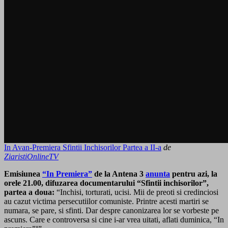
In Avan-Premiera Sfintii Inchisorilor Partea a II-a
de
ZiaristiOnlineTV
Emisiunea
“In Premiera”
de la Antena 3
anunta
pentru azi, la
orele 21.00, difuzarea documentarului “Sfintii inchisorilor”,
partea a doua:
“Inchisi, torturati, ucisi. Mii de preoti si credinciosi
au cazut victima persecutiilor comuniste. Printre acesti martiri se
numara, se pare, si sfinti. Dar despre canonizarea lor se vorbeste pe
ascuns. Care e controversa si cine i-ar vrea uitati, aflati duminica, “In