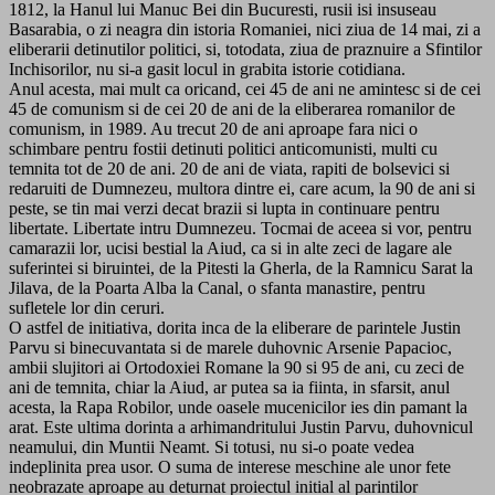
1812, la Hanul lui Manuc Bei din Bucuresti, rusii isi insuseau
Basarabia, o zi neagra din istoria Romaniei, nici ziua de 14 mai, zi a
eliberarii detinutilor politici, si, totodata, ziua de praznuire a Sfintilor
Inchisorilor, nu si-a gasit locul in grabita istorie cotidiana.
Anul acesta, mai mult ca oricand, cei 45 de ani ne amintesc si de cei
45 de comunism si de cei 20 de ani de la eliberarea romanilor de
comunism, in 1989. Au trecut 20 de ani aproape fara nici o
schimbare pentru fostii detinuti politici anticomunisti, multi cu
temnita tot de 20 de ani. 20 de ani de viata, rapiti de bolsevici si
redaruiti de Dumnezeu, multora dintre ei, care acum, la 90 de ani si
peste, se tin mai verzi decat brazii si lupta in continuare pentru
libertate. Libertate intru Dumnezeu. Tocmai de aceea si vor, pentru
camarazii lor, ucisi bestial la Aiud, ca si in alte zeci de lagare ale
suferintei si biruintei, de la Pitesti la Gherla, de la Ramnicu Sarat la
Jilava, de la Poarta Alba la Canal, o sfanta manastire, pentru
sufletele lor din ceruri.
O astfel de initiativa, dorita inca de la eliberare de parintele Justin
Parvu si binecuvantata si de marele duhovnic Arsenie Papacioc,
ambii slujitori ai Ortodoxiei Romane la 90 si 95 de ani, cu zeci de
ani de temnita, chiar la Aiud, ar putea sa ia fiinta, in sfarsit, anul
acesta, la Rapa Robilor, unde oasele mucenicilor ies din pamant la
arat. Este ultima dorinta a arhimandritului Justin Parvu, duhovnicul
neamului, din Muntii Neamt. Si totusi, nu si-o poate vedea
indeplinita prea usor. O suma de interese meschine ale unor fete
neobrazate aproape au deturnat proiectul initial al parintilor