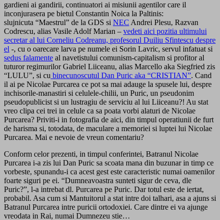
gardieni ai gandirii, continuatori ai misiunii agentilor care il
inconjurasera pe bietul Constantin Noica la Paltinis:
slujnicuta “Maestrul” de la GDS si
NEC
Andrei Plesu, Razvan
Codrescu, alias Vasile Adolf Marian –
vedeti aici pozitia ultimului
secretar al lui Corneliu Codreanu, profesorul Duiliu Sfintescu despre
el
-, cu o oarecare larva pe numele ei Sorin Lavric, servul infatuat si
sedus falamente
al navetistului comunism-capitalism si profitor al
tuturor regimurilor Gabriel Liiceanu, alias Marcello aka Siegfried zis
“LULU”, si cu
binecunoscutul Dan Puric aka “CRISTIAN”
. Cand
il ai pe Nicolae Purcarea ce pot sa mai adauge la spusele lui, despre
inchisorile-manastiri si celulele-chilii, un Puric, un pseudonim
pseudopublicist si un lustragiu de serviciu al lui Liiceanu?! Au stat
vreo clipa cei trei in celule ca sa poata vorbi alaturi de Nicolae
Purcarea? Priviti-i in fotografia de aici, din timpul operatiunii de furt
de harisma si, totodata, de maculare a memoriei si luptei lui Nicolae
Purcarea. Mai e nevoie de vreun comentariu?
Conform celor prezenti, in timpul conferintei, Batranul Nicolae
Purcarea i-a zis lui Dan Puric sa scoata mana din buzunar in timp ce
vorbeste, spunandu-i ca acest gest este caracteristic numai oamenilor
foarte siguri pe ei. “Dumneavoastra sunteti sigur de ceva, dle
Puric?”, l-a intrebat dl. Purcarea pe Puric. Dar totul este de iertat,
probabil. Asa cum si Mantuitorul a stat intre doi talhari, asa a ajuns si
Batranul Purcarea intre puricii ortodoxiei. Care dintre ei va ajunge
vreodata in Rai, numai Dumnezeu stie…