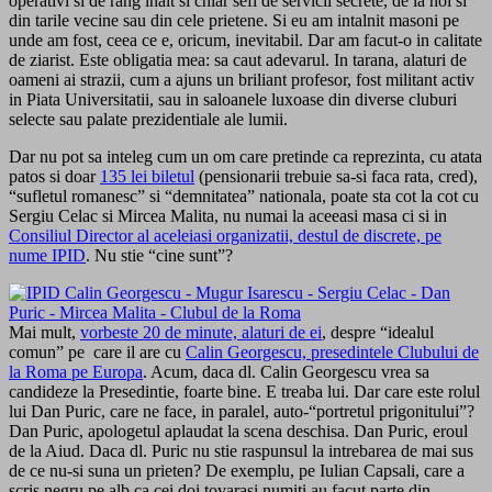
operativi si de rang inalt si chiar sefi de servicii secrete, de la noi si
din tarile vecine sau din cele prietene. Si eu am intalnit masoni pe
unde am fost, ceea ce e, oricum, inevitabil. Dar am facut-o in calitate
de ziarist. Este obligatia mea: sa caut adevarul. In tarana, alaturi de
oameni ai strazii, cum a ajuns un briliant profesor, fost militant activ
in Piata Universitatii, sau in saloanele luxoase din diverse cluburi
selecte sau palate prezidentiale ale lumii.
Dar nu pot sa inteleg cum un om care pretinde ca reprezinta, cu atata
patos si doar
135 lei biletul
(pensionarii trebuie sa-si faca rata, cred),
“sufletul romanesc” si “demnitatea” nationala, poate sta cot la cot cu
Sergiu Celac si Mircea Malita, nu numai la aceeasi masa ci si in
Consiliul Director al aceleiasi organizatii, destul de discrete, pe
nume IPID
. Nu stie “cine sunt”?
Mai mult,
vorbeste 20 de minute, alaturi de ei
, despre “idealul
comun” pe care il are cu
Calin Georgescu, presedintele Clubului de
la Roma pe Europa
. Acum, daca dl. Calin Georgescu vrea sa
candideze la Presedintie, foarte bine. E treaba lui. Dar care este rolul
lui Dan Puric, care ne face, in paralel, auto-“portretul prigonitului”?
Dan Puric, apologetul aplaudat la scena deschisa. Dan Puric, eroul
de la Aiud. Daca dl. Puric nu stie raspunsul la intrebarea de mai sus
de ce nu-si suna un prieten? De exemplu, pe Iulian Capsali, care a
scris negru pe alb ca cei doi tovarasi numiti au facut parte din