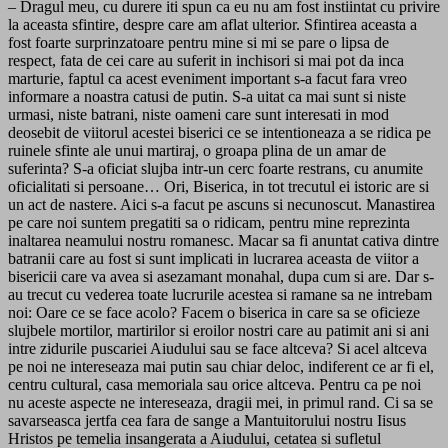
– Dragul meu, cu durere iti spun ca eu nu am fost instiintat cu privire
la aceasta sfintire, despre care am aflat ulterior. Sfintirea aceasta a
fost foarte surprinzatoare pentru mine si mi se pare o lipsa de
respect, fata de cei care au suferit in inchisori si mai pot da inca
marturie, faptul ca acest eveniment important s-a facut fara vreo
informare a noastra catusi de putin. S-a uitat ca mai sunt si niste
urmasi, niste batrani, niste oameni care sunt interesati in mod
deosebit de viitorul acestei biserici ce se intentioneaza a se ridica pe
ruinele sfinte ale unui martiraj, o groapa plina de un amar de
suferinta? S-a oficiat slujba intr-un cerc foarte restrans, cu anumite
oficialitati si persoane… Ori, Biserica, in tot trecutul ei istoric are si
un act de nastere. Aici s-a facut pe ascuns si necunoscut. Manastirea
pe care noi suntem pregatiti sa o ridicam, pentru mine reprezinta
inaltarea neamului nostru romanesc. Macar sa fi anuntat cativa dintre
batranii care au fost si sunt implicati in lucrarea aceasta de viitor a
bisericii care va avea si asezamant monahal, dupa cum si are. Dar s-
au trecut cu vederea toate lucrurile acestea si ramane sa ne intrebam
noi: Oare ce se face acolo? Facem o biserica in care sa se oficieze
slujbele mortilor, martirilor si eroilor nostri care au patimit ani si ani
intre zidurile puscariei Aiudului sau se face altceva? Si acel altceva
pe noi ne intereseaza mai putin sau chiar deloc, indiferent ce ar fi el,
centru cultural, casa memoriala sau orice altceva. Pentru ca pe noi
nu aceste aspecte ne intereseaza, dragii mei, in primul rand. Ci sa se
savarseasca jertfa cea fara de sange a Mantuitorului nostru Iisus
Hristos pe temelia insangerata a Aiudului, cetatea si sufletul