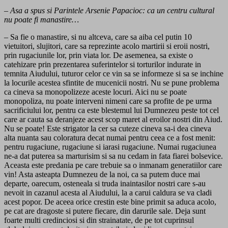
– Asa a spus si Parintele Arsenie Papacioc: ca un centru cultural
nu poate fi manastire…
– Sa fie o manastire, si nu altceva, care sa aiba cel putin 10
vietuitori, slujitori, care sa reprezinte acolo martirii si eroii nostri,
prin rugaciunile lor, prin viata lor. De asemenea, sa existe o
catehizare prin prezentarea suferintelor si torturilor indurate in
temnita Aiudului, tuturor celor ce vin sa se informeze si sa se inchine
la locurile acestea sfintite de mucenicii nostri. Nu se pune problema
ca cineva sa monopolizeze aceste locuri. Aici nu se poate
monopoliza, nu poate interveni nimeni care sa profite de pe urma
sacrificiului lor, pentru ca este blestemul lui Dumnezeu peste tot cel
care ar cauta sa deranjeze acest scop maret al eroilor nostri din Aiud.
Nu se poate! Este strigator la cer sa cuteze cineva sa-i dea cineva
alta nuanta sau coloratura decat numai pentru ceea ce a fost menit:
pentru rugaciune, rugaciune si iarasi rugaciune. Numai rugaciunea
ne-a dat puterea sa marturisim si sa nu cedam in fata fiarei bolsevice.
Aceasta este predania pe care trebuie sa o inmanam generatiilor care
vin! Asta asteapta Dumnezeu de la noi, ca sa putem duce mai
departe, oarecum, osteneala si truda inaintasilor nostri care s-au
nevoit in cazanul acesta al Aiudului, la a carui caldura se va cladi
acest popor. De aceea orice crestin este bine primit sa aduca acolo,
pe cat are dragoste si putere fiecare, din darurile sale. Deja sunt
foarte multi credinciosi si din strainatate, de pe tot cuprinsul