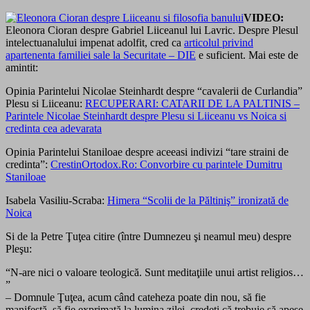
VIDEO:
Eleonora Cioran despre Gabriel Liiceanul lui Lavric. Despre Plesul
intelectuanalului impenat adolfit, cred ca
articolul privind
apartenenta familiei sale la Securitate – DIE
e suficient. Mai este de
amintit:
Opinia Parintelui Nicolae Steinhardt despre “cavalerii de Curlandia”
Plesu si Liiceanu:
RECUPERARI: CATARII DE LA PALTINIS –
Parintele Nicolae Steinhardt despre Plesu si Liiceanu vs Noica si
credinta cea adevarata
Opinia Parintelui Staniloae despre aceeasi indivizi “tare straini de
credinta”:
CrestinOrtodox.Ro: Convorbire cu parintele Dumitru
Staniloae
Isabela Vasiliu-Scraba:
Himera “Scolii de la Păltiniş” ironizată de
Noica
Si de la Petre Ţuţea citire (între Dumnezeu şi neamul meu) despre
Pleşu:
“N-are nici o valoare teologică. Sunt meditaţiile unui artist religios…
”
– Domnule Ţuţea, acum când cateheza poate din nou, să fie
manifestă, să fie exprimată la lumina zilei, credeţi că trebuie să apese