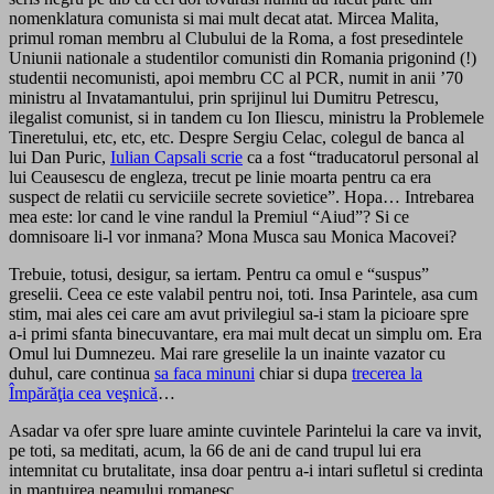
nomenklatura comunista si mai mult decat atat. Mircea Malita,
primul roman membru al Clubului de la Roma, a fost presedintele
Uniunii nationale a studentilor comunisti din Romania prigonind (!)
studentii necomunisti, apoi membru CC al PCR, numit in anii ’70
ministru al Invatamantului, prin sprijinul lui Dumitru Petrescu,
ilegalist comunist, si in tandem cu Ion Iliescu, ministru la Problemele
Tineretului, etc, etc, etc. Despre Sergiu Celac, colegul de banca al
lui Dan Puric,
Iulian Capsali scrie
ca a fost “traducatorul personal al
lui Ceausescu de engleza, trecut pe linie moarta pentru ca era
suspect de relatii cu serviciile secrete sovietice”. Hopa… Intrebarea
mea este: lor cand le vine randul la Premiul “Aiud”? Si ce
domnisoare li-l vor inmana? Mona Musca sau Monica Macovei?
Trebuie, totusi, desigur, sa iertam. Pentru ca omul e “suspus”
greselii. Ceea ce este valabil pentru noi, toti. Insa Parintele, asa cum
stim, mai ales cei care am avut privilegiul sa-i stam la picioare spre
a-i primi sfanta binecuvantare, era mai mult decat un simplu om. Era
Omul lui Dumnezeu. Mai rare greselile la un inainte vazator cu
duhul, care continua
sa faca minuni
chiar si dupa
trecerea la
Împărăţia cea veşnică
…
Asadar va ofer spre luare aminte cuvintele Parintelui la care va invit,
pe toti, sa meditati, acum, la 66 de ani de cand trupul lui era
intemnitat cu brutalitate, insa doar pentru a-i intari sufletul si credinta
in mantuirea neamului romanesc.