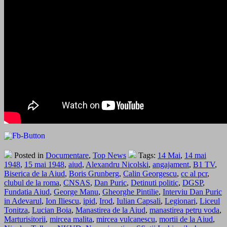
Posted in
Documentare
,
Top News
Tags:
14 Mai
,
14 mai
1948
,
15 mai 1948
,
aiud
,
Alexandru Nicolski
,
angajament
,
B1 TV
,
Biserica de la Aiud
,
Boris Grunberg
,
Calin Georgescu
,
cc al pcr
,
clubul de la roma
,
CNSAS
,
Dan Puric
,
Detinuti politic
,
DGSP
,
Fundatia Aiud
,
George Manu
,
Gheorghe Pintilie
,
Interviu Dan Puric
in Adevarul
,
Ion Iliescu
,
ipid
,
Irod
,
Iulian Capsali
,
Legionari
,
Liceul
Tonitza
,
Lucian Boia
,
Manastirea de la Aiud
,
manastirea petru voda
,
Marturisitorii
,
mircea malita
,
mircea vulcanescu
,
mortii de la Aiud
,