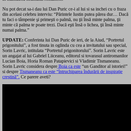
Nu pot decat sa-i dau lui Dan Puric ce-i al lui si sa inchei cu o fraza
din acelasi celebru interviu: “Părintele Iustin putea părea dur… Dacă
tu faci o tâmpenie şi primeşti o palmă, nu ţii însă minte palma, ţii
minte că palma te poate trezi. Dacă eşti însă o lichea, ţii însă minte
numai palma.”
UPDATE:
Conferinta lui Dan Puric de ieri, de la Aiud, “Portretul
prigonitului”, a fost tinuta in oglinda cu cea a invitatului sau special,
Sorin Lavric, intitulata “Portretul prigonitorului”. Sorin Lavric este
un angajat al lui Gabriel Liiceanu, editorul si tovarasul antiromanilor
Lucian Boia, Horia Roman Patapievici si Vladimir Tismaneanu.
Sorin Lavric considera despre
Boia ca este
“un Ganditor al istoriei!”
si despre
Tismaneanu ca este “întruchiparea îndurării de inspiraţie
creştină”.
Ce parere aveti?