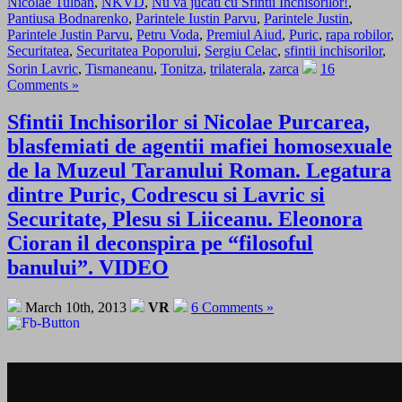
Nicolae Tulban
,
NKVD
,
Nu va jucati cu Sfintii Inchisorilor!
,
Pantiusa Bodnarenko
,
Parintele Iustin Parvu
,
Parintele Justin
,
Parintele Justin Parvu
,
Petru Voda
,
Premiul Aiud
,
Puric
,
rapa robilor
,
Securitatea
,
Securitatea Poporului
,
Sergiu Celac
,
sfintii inchisorilor
,
Sorin Lavric
,
Tismaneanu
,
Tonitza
,
trilaterala
,
zarca
16
Comments »
Sfintii Inchisorilor si Nicolae Purcarea,
blasfemiati de agentii mafiei homosexuale
de la Muzeul Taranului Roman. Legatura
dintre Puric, Codrescu si Lavric si
Securitate, Plesu si Liiceanu. Eleonora
Cioran il deconspira pe “filosoful
banului”. VIDEO
March 10th, 2013
VR
6 Comments »