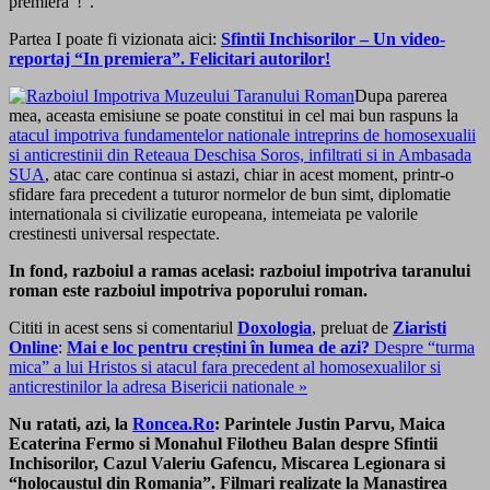
premiera”!”.
Partea I poate fi vizionata aici:
Sfintii Inchisorilor – Un video-
reportaj “In premiera”. Felicitari autorilor!
Dupa parerea
mea, aceasta emisiune se poate constitui in cel mai bun raspuns la
atacul impotriva fundamentelor nationale intreprins de homosexualii
si anticrestinii din Reteaua Deschisa Soros, infiltrati si in Ambasada
SUA
, atac care continua si astazi, chiar in acest moment, printr-o
sfidare fara precedent a tuturor normelor de bun simt, diplomatie
internationala si civilizatie europeana, intemeiata pe valorile
crestinesti universal respectate.
In fond, razboiul a ramas acelasi: razboiul impotriva taranului
roman este razboiul impotriva poporului roman.
Cititi in acest sens si comentariul
Doxologia
, preluat de
Ziaristi
Online
:
Mai e loc pentru creștini în lumea de azi?
Despre “turma
mica” a lui Hristos si atacul fara precedent al homosexualilor si
anticrestinilor la adresa Bisericii nationale »
Nu ratati, azi, la
Roncea.Ro
: Parintele Justin Parvu, Maica
Ecaterina Fermo si Monahul Filotheu Balan despre Sfintii
Inchisorilor, Cazul Valeriu Gafencu, Miscarea Legionara si
“holocaustul din Romania”. Filmari realizate la Manastirea