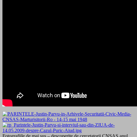
Fotografiile de mai sus – descoperite de cercetatorii CNSAS anul