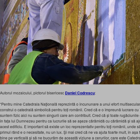
Autorul mozaicului, pictorul bisericesc
Daniel Codrescu
:
“Pentru mine Catedrala Naţională reprezintă o încununare a unui efort multisecula
construi o catedrală simbolică pentru toți românii. Cred că e o împreună lucrare cu î
suntem fizic aici nu suntem singurii care am contribuit. Cred că și toate rugăciunile 
în fața lui Dumnezeu pentru ca lucrurile să se așeze cărămidă cu cărămidă și să 
acest edificiu. E important să existe un loc reprezentativ pentru toţi românii, unde
primul rând e o necesitate, nu un lux. Şi mai cred că ne va ajuta foarte mult, în aşa 
bine pe verticală și să ne bucurăm de această viziune a cerurilor, care este Catedr