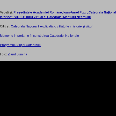
Vedeți și:
Președintele Academiei Române, Ioan-Aurel Pop: „Catedrala Naţională 
istorice”. VIDEO: Turul virtual al Catedralei Mântuirii Neamului
Citiți și:
Catedrala Naţională explicată: o călătorie în istorie şi viitor
Momente importante în construirea Catedralei Naționale
Programul Sfințirii Catedralei
Foto:
Ziarul Lumina