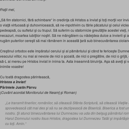
Fraţii mei,
„Să fim statornici, fără schimbare“ în credinţa că Hristos a înviat şi toţi morţii vor î
o viaţă virtuoasă şi duhovnicească, să ne‑mpotrivim cu tărie păcatului şi celui vicl
pedeapsă, cu sufletul şi cu trupul. Să suferim cu statornicie greutăţile acestei vieţi
necazuri, moartea iubiţilor noştri. Să ne mângâiem cu nădejdea dulce a învierii şi
rugăm puterilor cereşti să mai rămânem în această ţară sub binecuvântarea ciolanelo
Creştinul ortodox este împăratul cerului şi al pământului şi când te fericeşte Dumne
veacului viitor, nu mai ai nevoie de nici o şcoală, de nici o pregătire, de nici o grijă,
să‑L ai mereu pe Hristos înviat în inima ta. Asta înseamnă biruinţa. Aşa să aveţi şi vo
inimile voastre!
Cu toată dragostea părintească,
Hristos a înviat!
Părintele Justin Pârvu
(Cuvânt acordat Monitorului de Neamţ şi Roman)
„Le transmit tinerilor, românilor, să citească Sfânta Scriptură, să citească Vieţile 
spovedească cât mai des şi să nu se dezlipească de Biserică. Biserica a fost u
nostru. Şi atunci binecuvântarea lui Dumnezeu va uda din belşug pământul româ
Harul Domnului nostru Iisus Hristos, dragostea lui Dumnezeu Tatăl şi împărtăşire
cu toţi. Amin.“