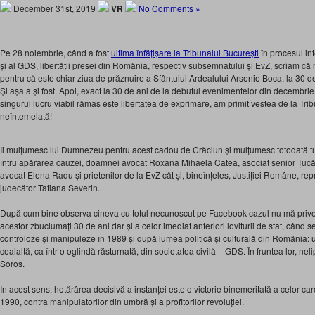
December 31st, 2019
VR
No Comments »
Pe 28 noiembrie, când a fost
ultima înfățișare la Tribunalul București
în procesul in
și al GDS, libertății presei din România, respectiv subsemnatului și EvZ, scriam că n
pentru că este chiar ziua de prăznuire a Sfântului Ardealului Arsenie Boca, la 30 de
Și așa a și fost. Apoi, exact la 30 de ani de la debutul evenimentelor din decembri
singurul lucru viabil rămas este libertatea de exprimare, am primit vestea de la Tri
neîntemeiată!
Îi mulțumesc lui Dumnezeu pentru acest cadou de Crăciun și mulțumesc totodată tu
întru apărarea cauzei, doamnei avocat Roxana Mihaela Catea, asociat senior Țucă
avocat Elena Radu și prietenilor de la EvZ cât și, bineînțeles, Justiției Române, r
judecător Tatiana Severin.
După cum bine observa cineva cu totul necunoscut pe Facebook cazul nu mă priveșt
acestor zbuciumați 30 de ani dar și a celor imediat anteriori loviturii de stat, când
controloze și manipuleze în 1989 și după lumea politică și culturală din România: 
cealaltă, ca într-o oglindă răsturnată, din societatea civilă – GDS. În fruntea lor, neli
Soros.
În acest sens, hotărârea decisivă a instanței este o victorie binemeritată a celor care
1990, contra manipulatorilor din umbră și a profitorilor revoluției.