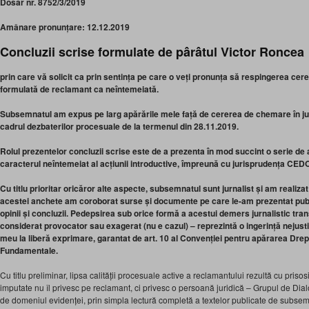
Dosar nr. 8752/3/2019
Amânare pronunțare: 12.12.2019
Concluzii scrise formulate de pârâtul Victor Roncea
prin care vă solicit ca prin sentința pe care o veți pronunța să respingerea ce
formulată de reclamant ca neîntemeiată.
Subsemnatul am expus pe larg apărările mele față de cererea de chemare în jud
cadrul dezbaterilor procesuale de la termenul din 28.11.2019.
Rolul prezentelor concluzii scrise este de a prezenta în mod succint o serie de
caracterul neîntemeiat al acțiunii introductive, împreună cu jurisprudența CEDO
Cu titlu prioritar oricăror alte aspecte, subsemnatul sunt jurnalist și am realizat
acestei anchete am coroborat surse și documente pe care le-am prezentat publ
opinii și concluzii. Pedepsirea sub orice formă a acestui demers jurnalistic tran
considerat provocator sau exagerat (nu e cazul) – reprezintă o ingerință nejusti
meu la liberă exprimare, garantat de art. 10 al Convenției pentru apărarea Dreptu
Fundamentale.
Cu titlu preliminar, lipsa calității procesuale active a reclamantului rezultă cu prisosi
imputate nu îl privesc pe reclamant, ci privesc o persoană juridică – Grupul de Dia
de domeniul evidenței, prin simpla lectură completă a textelor publicate de subsem