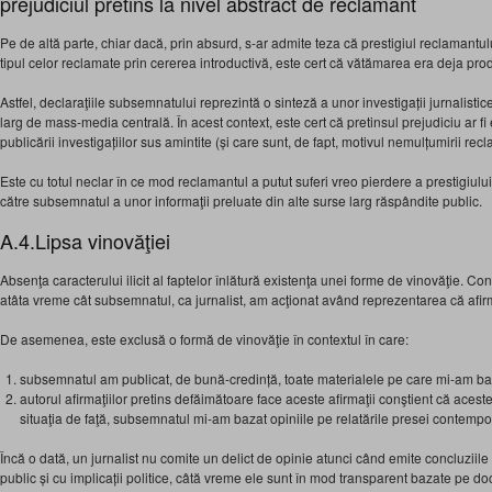
prejudiciul pretins la nivel abstract de reclamant
Pe de altă parte, chiar dacă, prin absurd, s-ar admite teza că prestigiul reclamantului
tipul celor reclamate prin cererea introductivă, este cert că vătămarea era deja pro
Astfel, declaraţiile subsemnatului reprezintă o sinteză a unor investigații jurnalistic
larg de mass-media centrală. În acest context, este cert că pretinsul prejudiciu ar f
publicării investigațiilor sus amintite (și care sunt, de fapt, motivul nemulțumirii rec
Este cu totul neclar în ce mod reclamantul a putut suferi vreo pierdere a prestigiulu
către subsemnatul a unor informaţii preluate din alte surse larg răspândite public.
A.4.Lipsa vinovăţiei
Absenţa caracterului ilicit al faptelor înlătură existenţa unei forme de vinovăţie. Con
atâta vreme cât subsemnatul, ca jurnalist, am acţionat având reprezentarea că afirma
De asemenea, este exclusă o formă de vinovăţie în contextul în care:
subsemnatul am publicat, de bună-credință, toate materialele pe care mi-am baz
autorul afirmaţiilor pretins defăimătoare face aceste afirmaţii conştient că aceste
situaţia de faţă, subsemnatul mi-am bazat opiniile pe relatările presei contemp
Încă o dată, un jurnalist nu comite un delict de opinie atunci când emite concluziil
public și cu implicații politice, câtă vreme ele sunt în mod transparent bazate pe d