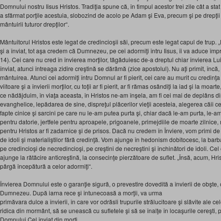
Domnului nostru Iisus Hristos. Tradiţia spune că, în timpul acestor trei zile cât a sta
a sfărmat porţile acestuia, slobozind de acolo pe Adam şi Eva, precum şi pe drepţii
mântuirii tuturor drepţilor“.
Mântuitorul Hristos este legat de credincioşii săi, precum este legat capul de trup.
şi a înviat, tot aşa credem că Dumnezeu, pe cei adormiţi întru Iisus, îi va aduce împr
14). Cei care nu cred în învierea morţilor, tăgăduiesc de‑a dreptul chiar învierea Lui
înviat, atunci întreaga zidire creştină se dărâmă (zice apostolul). Nu aţi primit, încă,
mântuirea. Atunci cei adormiţi întru Domnul ar fi pierit, cei care au murit cu credinţa 
viitoare şi a învierii morţilor, cu toţii ar fi pierit, ar fi rămas osândiţi la iad şi la moar
ce nădăjduim, în viaţa aceasta, în Hristos ne‑am înşela, am fi cei mai de deplâns di
evanghelice, lepădarea de sine, dispreţul plăcerilor vieţii acesteia, alegerea căii cel
fapte cinice şi sarcini pe care nu le‑am putea purta şi, chiar dacă le‑am purta, le‑am
pentru datorie, jertfele pentru aproapele, prigoanele, primejdiile de moarte zilnice,
pentru Hristos ar fi zadarnice şi de prisos. Dacă nu credem în Înviere, vom primi de 
de idoli şi materialiştilor fără credinţă. Vom ajunge în hedonism dobitocesc, la ba
pe credincioşi de necredincioşi, pe creştini de necreştini şi închinători de idoli. Ce
ajunge la rătăcire anticreştină, la consecinţe pierzătoare de suflet. „Însă, acum, Hrist
pârgă începătură a celor adormiţi“.
Învierea Domnului este o garanţie sigură, o prevestire dovedită a învierii de obşte, 
Dumnezeu. După iarna rece şi întunecoasă a morţii, va urma
primăvara dulce a învierii, în care vor odrăsli trupurile strălucitoare şi slăvite ale cel
ridica din mormânt, să se unească cu sufletele şi să se înalţe în locaşurile cereşti,
Domnului Cel înviat din morţi.