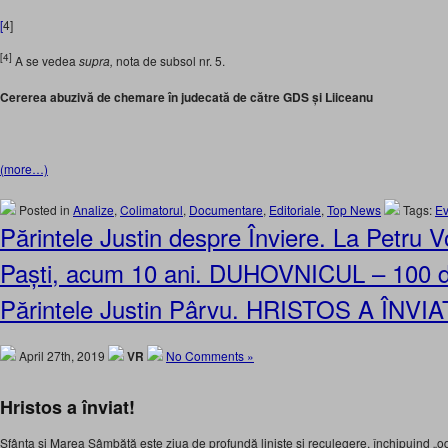
[
4]
[4]
A se vedea
supra,
nota de subsol nr. 5.
Cererea abuzivă de chemare în judecată de către GDS și Liiceanu
(more…)
Posted in
Analize
,
Colimatorul
,
Documentare
,
Editoriale
,
Top News
Tags:
E
Părintele Justin despre Înviere. La Petru V
Paști, acum 10 ani. DUHOVNICUL – 100 d
Părintele Justin Pârvu. HRISTOS A ÎNVIA
April 27th, 2019
VR
No Comments »
Hristos a înviat!
Sfânta şi Marea Sâmbătă este ziua de profundă linişte şi reculegere, închipuind „o