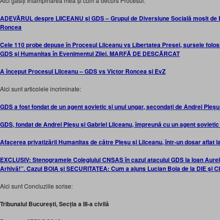
Aici găsiți Întâmpinarea mea și cum a decurs Procesul:
ADEVĂRUL despre LIICEANU și GDS – Grupul de Diversiune Socială moșit d
Roncea
Cele 110 probe depuse în Procesul Liiceanu vs Libertatea Presei, sursele folosi
GDS și Humanitas în Evenimentul Zilei. MARFĂ DE DESCĂRCAT
A început Procesul Liiceanu – GDS vs Victor Roncea și EvZ
Aici sunt articolele incriminate:
GDS a fost fondat de un agent sovietic și unul ungar, secondați de Andrei Pleșu ș
GDS, fondat de Andrei Pleșu și Gabriel Liiceanu, împreună cu un agent sovietic ș
Afacerea privatizării Humanitas de către Pleșu și Liiceanu, într-un dosar aflat
EXCLUSIV: Stenogramele Colegiului CNSAS în cazul atacului GDS la Ioan Aurel
Arhivă!”. Cazul BOIA și SECURITATEA: Cum a ajuns Lucian Boia de la DIE și C
Aici sunt Concluziile scrise:
Tribunalul București, Secția a III-a civilă