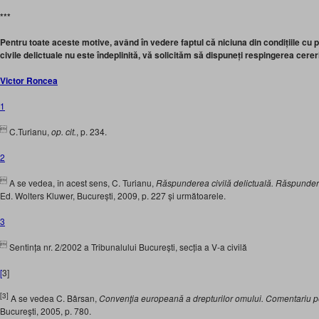
***
Pentru toate aceste motive, având în vedere faptul că niciuna din condițiile cu p
civile delictuale nu este îndeplinită, vă solicităm să dispuneți respingerea cere
Victor Roncea
1

C.Turianu,
op. cit.
, p. 234.
2

A se vedea, în acest sens, C. Turianu,
Răspunderea civilă delictuală. Răspunder
Ed. Wolters Kluwer, București, 2009, p. 227 și următoarele.
3

Sentința nr. 2/2002 a Tribunalului București, secția a V-a civilă
[
3]
[3]
A se vedea C. Bârsan,
Convenţia europeană a drepturilor omului. Comentariu pe
Bucureşti, 2005, p. 780.