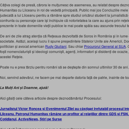
Câțiva colegi de presă, cărora le mulțumesc de asemenea, au relatat despre dez
Humanitas cu Liiceanu în rol de vedetă principală. Public mai jos Concluziile mel
judecată a lui Liiceanu pentru a rămâne spre studiul oricărui student la jurnalistică d
confrunta cu personaje care își închipuie că notorietatea la care au ajuns prin rețele 
prezente în toate domeniile vieții publice le mai poate spăla sau ascunde trecutul 
De ani de zile atrag atenția că Rețeaua dezvoltată de Soros în România și în lume
societate. Astăzi, același lucru îl spune președintele Statelor Unite ale Americii,
politician și avocat american
Rudy Giuliani
. Sau chiar
Procurorul General al SUA
. 
foști nomenclaturiști și ideologi comuniști, agenți, informatori și disidenți de ocazi
acestei Rețele.
Poate nu e prea târziu pentru români să se deștepte din somnul ultimilor 30 de ani.
Noi, servind adevărul, ne facem pe mai departe datoria față de patrie, înainte de to
La Mulți Ani și Doamne, ajută!
Aici găsiți cele câteva articole despre deznodământul Procesului:
Jurnalistul Victor Roncea și Evenimentul Zilei au câștigat irefutabil procesul int
Liiceanu. Patronul Humanitas rămâne un profitor al relațiilor dintre GDS și FSN. 
Cotidianul, ActiveNews, Știri pe Surse