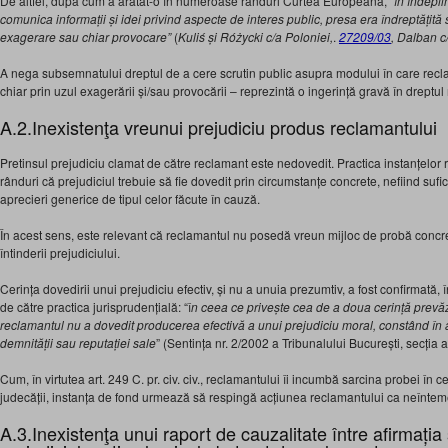
De altfel, după cum a arătat-o în numeroase rânduri Curtea Europeană, “
în îndepli
comunica informații și idei privind aspecte de interes public, presa era îndreptățit
exagerare sau chiar provocare”
(
Kuliś și Różycki c/a Poloniei,
.
27209/03
, Dalban 
A nega subsemnatului dreptul de a cere scrutin public asupra modului în care recla
chiar prin uzul exagerării și/sau provocării – reprezintă o ingerință gravă în dreptu
A.2.Inexistenţa vreunui prejudiciu produs reclamantului
Pretinsul prejudiciu clamat de către reclamant este nedovedit. Practica instanțelor
rânduri că prejudiciul trebuie să fie dovedit prin circumstanțe concrete, nefiind sufic
aprecieri generice de tipul celor făcute în cauză.
În acest sens, este relevant că reclamantul nu posedă vreun mijloc de probă concret
întinderii prejudiciului.
Cerința dovedirii unui prejudiciu efectiv, și nu a unuia prezumtiv, a fost confirmată,
de către practica jurisprudențială: “î
n ceea ce privește cea de a doua cerință prevăzu
reclamantul nu a dovedit producerea efectivă a unui prejudiciu moral, constând în
demnității sau reputației sale
” (Sentința nr. 2/2002 a Tribunalului București, secția a
Cum, în virtutea art. 249 C. pr. civ. civ., reclamantului îi incumbă sarcina probei în 
judecății, instanța de fond urmează să respingă acțiunea reclamantului ca neînteme
A.3.Inexistenţa unui raport de cauzalitate între afirmați