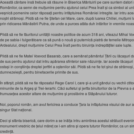
Această cântare însă trebuie să răsune în Biserica Mântuirii pe care suntem datori s
Românilor, ca semn de mulțumire pentru ajutorul celui Prea Înalt și ca simbol al unită
veșnică pomenire celor răposați pentru înfăptuirea României întregite. Iar întru ace
noștri strămoși. Pildă să ne fie Ștefan cel Mare, care, după luarea Chiliei, mulțumi 
prin ridicarea Mănăstirii Putna, de unde a purces atâta duh întăritor în vremile noast
Pildă să ne fie făuritorul unității noastre politice de acum 318 ani, viteazul Mihai 
de pe sabia-i fulgerătoare ca să pună o nouă și puternică piatră de temelie Mitropo
Ardealului, drept mulțumire Celui Prea Înalt pentru biruința îndreptățitei sale lupte.
Pildă să ne fie Matei Voevod Basarab, care a semănat pământul Țării cu lăcașuri d
de sus pentru ajutorul dat întru apărarea sfintelor sale năzuințe. Iar aceste lăcașuri 
ostași în conștiința dreptei jertfiri a oștenilor săi. Pildă să ne fie tot șirul de strămoș
dumnezeiești, pentru binefacerile primite de sus.
În sfârșit, pildă să ne fie răposatul Rege Carol I, care și-a unit gândul cu vechii ctit
minunile de la Argeș și Trei-Ierarhi. Căci sufletul și jertfa biruitorilor de la Plevna s
frumusețea acestor altare de mulțumire și proslăvire a Stăpânului tuturor.
Noi, poporul român, am avut fericirea a conduce Țara la înfăptuirea visului de aur al
singur Stat național.
Deci și sfânta biserică, care dorim a se înălța întru amintirea acestui strălucit even
monument vrednic de țelul măreț ce l-am atins și opera tuturor Românilor, ca un sim
credință.