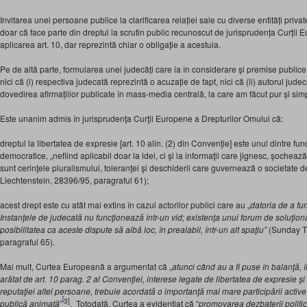
Invitarea unei persoane publice la clarificarea relației sale cu diverse entități priva
doar că face parte din dreptul la scrutin public recunoscut de jurisprudența Curții 
aplicarea art. 10, dar reprezintă chiar o obligație a acestuia.
Pe de altă parte, formularea unei judecăți care ia în considerare și premise publi
nici că (i) respectiva judecată reprezintă o acuzație de fapt, nici că (ii) autorul jud
dovedirea afirmațiilor publicate în mass-media centrală, la care am făcut pur și simp
Este unanim admis în jurisprudenţa Curţii Europene a Drepturilor Omului că:
dreptul la libertatea de expresie [art. 10 alin. (2) din Convenţie] este unul dintre f
democratice, „nefiind aplicabil doar la idei, ci şi la informaţii care jignesc, şocheaz
sunt cerinţele pluralismului, toleranţei şi deschiderii care guvernează o societate de
Liechtenstein, 28396/95, paragraful 61);
acest drept este cu atât mai extins în cazul actorilor publici care au „
datoria de a fur
Instanţele de judecată nu funcţionează într-un vid; existenţa unui forum de soluţion
posibilitatea ca aceste dispute să aibă loc, în prealabil, într-un alt spaţiu”
(Sunday Ti
paragraful 65).
Mai mult, Curtea Europeană a argumentat că „
atunci când au a fi puse în balanţă, î
arătat de art. 10 parag. 2 al Convenţiei, interese legate de libertatea de expresie şi 
reputaţiei altei persoane, trebuie acordată o importanţă mai mare participării active 
[
3]
publică animată
”
. Totodată, Curtea a evidențiat că “
promovarea dezbaterii politic