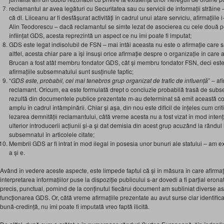
reclamantul ar avea legături cu Securitatea sau cu servicii de informații străin
că dl. Liiceanu ar fi desfășurat activități în cadrul unui atare serviciu, afirmațiile 
Alin Teodorescu – dacă reclamantul se simte lezat de asocierea cu cele două p
înființat GDS, acesta reprezintă un aspect ce nu îmi poate fi imputat;
GDS este legat indisolubil de FSN – mai întâi aceasta nu este o afirmație care s
altfel, acesta chiar pare a își însuși orice afirmație despre o organizație în care 
Brucan a fost atât membru fondator GDS, cât și membru fondator FSN, deci este
afirmațiile subsemnatului sunt susținute faptic;
“
GDS este, probabil, cel mai tenebros grup organizat de trafic de influență
” – af
reclamant. Oricum, ea este formulată drept o concluzie probabilă trasă de subse
rezultă din documentele publice prezentate m-au determinat să emit această co
amplu în cadrul întâmpinării. Chiar și așa, din nou este dificil de înțeles cum c
lezarea demnității reclamantului, câtă vreme acesta nu a fost vizat în mod inten
ulterior introducerii acțiunii și-a și dat demisia din acest grup acuzând la rândul 
subsemnatul în articolele citate;
Membrii GDS ar fi intrat în mod ilegal în posesia unor bunuri ale statului – am e
a și e.
Având în vedere aceste aspecte, este limpede faptul că și în măsura în care afirmaț
interpretarea informațiilor puse la dispoziție publicului s-ar dovedi a fi parțial eron
precis, punctual, pornind de la conținutul fiecărui document am subliniat diverse aspe
funcționarea GDS. Or, câtă vreme afirmațiile prezentate au avut surse clar identifi
bună-credință, nu îmi poate fi imputată vreo faptă ilicită.