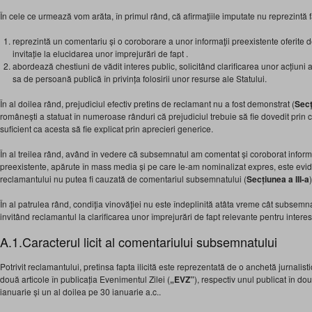
În cele ce urmează vom arăta, în primul rând, că afirmaţiile imputate nu reprezintă fap
reprezintă un comentariu și o coroborare a unor informaţii preexistente oferite
invitație la elucidarea unor împrejurări de fapt .
abordează chestiuni de vădit interes public, solicitând clarificarea unor acțiuni a
sa de persoană publică în privința folosirii unor resurse ale Statului.
În al doilea rând, prejudiciul efectiv pretins de reclamant nu a fost demonstrat (
Secţ
românești a statuat în numeroase rânduri că prejudiciul trebuie să fie dovedit prin 
suficient ca acesta să fie explicat prin aprecieri generice.
În al treilea rând, având în vedere că subsemnatul am comentat și coroborat informații
preexistente, apărute în mass media și pe care le-am nominalizat expres, este evi
reclamantului nu putea fi cauzată de comentariul subsemnatului (
Secțiunea a III-a
)
În al patrulea rând, condiţia vinovăţiei nu este îndeplinită atâta vreme cât subsemn
invitând reclamantul la clarificarea unor împrejurări de fapt relevante pentru interes
A.1.Caracterul licit al comentariului subsemnatului
Potrivit reclamantului, pretinsa fapta ilicită este reprezentată de o anchetă jurnalist
două articole în publicația Evenimentul Zilei (
„EVZ”
), respectiv unul publicat în dou
ianuarie și un al doilea pe 30 ianuarie a.c..