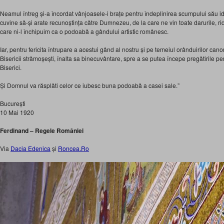
Neamul întreg și-a încordat vânjoasele-i brațe pentru îndeplinirea scumpului său i
cuvine să-și arate recunoștința către Dumnezeu, de la care ne vin toate darurile, ri
care ni-l închipuim ca o podoabă a gândului artistic românesc.
Iar, pentru fericita întrupare a acestui gând al nostru și pe temeiul orânduirilor cano
Bisericii strămoșești, înalta sa binecuvântare, spre a se putea începe pregătirile pe
Biserici.
Și Domnul va răsplăti celor ce iubesc buna podoabă a casei sale.”
București
10 Mai 1920
Ferdinand – Regele României
Via
Dacia Edenica
și
Roncea.Ro