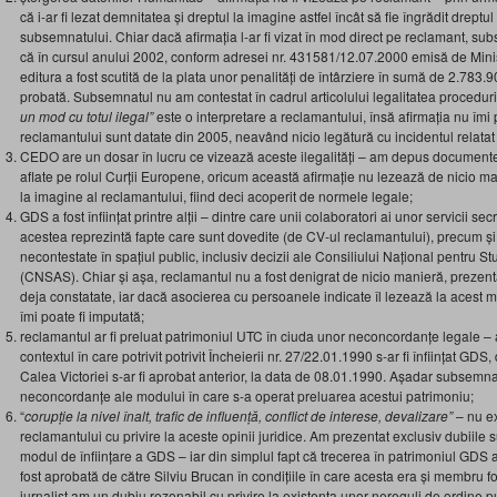
că i-ar fi lezat demnitatea și dreptul la imagine astfel încât să fie îngrădit dreptu
subsemnatului. Chiar dacă afirmația l-ar fi vizat în mod direct pe reclamant, su
că în cursul anului 2002, conform adresei nr. 431581/12.07.2000 emisă de Minis
editura a fost scutită de la plata unor penalități de întârziere în sumă de 2.783.9
probată. Subsemnatul nu am contestat în cadrul articolului legalitatea proceduri
un mod cu totul ilegal”
este o interpretare a reclamantului, însă afirmația nu îmi p
reclamantului sunt datate din 2005, neavând nicio legătură cu incidentul relata
CEDO are un dosar în lucru ce vizează aceste ilegalități – am depus documente
aflate pe rolul Curții Europene, oricum această afirmație nu lezează de nicio m
la imagine al reclamantului, fiind deci acoperit de normele legale;
GDS a fost înființat printre alții – dintre care unii colaboratori ai unor servicii se
acestea reprezintă fapte care sunt dovedite (de CV-ul reclamantului), precum și d
necontestate în spațiul public, inclusiv decizii ale Consiliului Național pentru St
(CNSAS). Chiar și așa, reclamantul nu a fost denigrat de nicio manieră, prezen
deja constatate, iar dacă asocierea cu persoanele indicate îl lezează la acest
îmi poate fi imputată;
reclamantul ar fi preluat patrimoniul UTC în ciuda unor neconcordanțe legale – af
contextul în care potrivit potrivit Încheierii nr. 27/22.01.1990 s-ar fi înființat GDS
Calea Victoriei s-ar fi aprobat anterior, la data de 08.01.1990. Așadar subsemna
neconcordanțe ale modului în care s-a operat preluarea acestui patrimoniu;
“
corupție la nivel înalt, trafic de influență, conflict de interese, devalizare”
– nu ex
reclamantului cu privire la aceste opinii juridice. Am prezentat exclusiv dubiile 
modul de înființare a GDS – iar din simplul fapt că trecerea în patrimoniul GDS a 
fost aprobată de către Silviu Brucan în condițiile în care acesta era și membru
jurnalist am un dubiu rezonabil cu privire la existența unor nereguli de ordine p