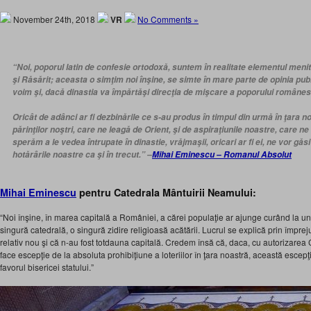
November 24th, 2018
VR
No Comments »
“Noi, poporul latin de confesie ortodoxă, suntem în realitate elementul menit
şi Răsărit; aceasta o simţim noi înşine, se simte în
mare parte de opinia pub
voim şi, dacă dinastia va împărtăşi direcţia de mişcare a poporului românes
Oricât de adânci ar fi dezbinările ce s-au produs în timpul din urmă în ţara 
părinţilor noştri, care ne leagă de Orient, şi de aspiraţiunile noastre, care n
sperăm a le vedea întrupate în dinastie, vrăjmaşii, oricari ar fi ei, ne vor găsi u
hotărârile noastre ca şi în trecut.” –
Mihai Eminescu – Romanul Absolut
Mihai Eminescu
pentru Catedrala Mântuirii Neamului:
“Noi înşine, în marea capitală a României, a cărei populaţie ar ajunge curând la un
singură catedrală, o singură zidire religioasă acătării. Lucrul se explică prin împre
relativ nou şi că n-au fost totdauna capitală. Credem însă că, daca, cu autorizarea C
face escepţie de la absoluta prohibiţiune a loteriilor în ţara noastră, această escepţ
favorul bisericei statului.”