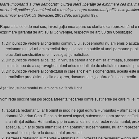
foarte importantă a unei democrații. Curtea oferă libertății de exprimare cea mai m
dezbaterii politice și consideră că o restricție asupra discursului politic este justifi
puternice
” (
Feldek c/a Slovaciei
, 29032/95, paragraful 83).
Raportat la cele de mai sus, investigația mea apare cu claritate ca reprezentând o m
exprimare garantat de art. 10 al Convenției, respectiv de art. 30 din Constituție:
Din punct de vedere al criteriului conținutului, subsemnatul nu am emis o acuzaț
reclamantului, ci mi-am exercitat dreptul la scrutin public al unei persoane pub
elucidării concluziilor unei investigații jurnalistice.
Din punct de vedere al calității în virtutea căreia a fost emisă afirmația, subsem
mi misiunea de a supraveghea atent orice modalitate de cheltuire a banului pub
Din punct de vedere al contextului în care a fost emis comentariul, acesta este î
jurnalistice preexistente, citate expres, documentate și apărute în mass-media.
Așa fiind, subsemnatul nu am comis o faptă ilicită.
Vom reda succint mai jos proba aferentă fiecăreia dintre susținerile pe care mi le i
faptul că reclamantul ar fi primit în mod nelegal editura Humanitas – afirmațiile 
domnul Valerian Stan. Dincolo de acest aspect, subsemnatul am prezentat Ordi
s-a înființat editura Humanitas și prin care a fost numit director reclamantul, 
acestuia. Chiar și dacă afirmațiile ar fi aparținut subsemnatului, nu ar fi repreze
rezonabile cu privire la documentul prezentat;
ștergerea datoriilor Humanitas – afirmația nu îl vizează pe reclamant – prin urm