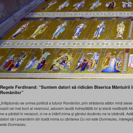
Regele Ferdinand: “Suntem datori să ridicăm Biserica Mântuirii î
Românilor”
„Înfăptuindu-se unirea politică a tuturor Românilor, prin strădania atâtor minți alese
copiii cei mai buni ai neamului, aducem laudă îndreptățită lor și slavă nesfârșită 
ne-a părăsit în necazuri, ci ne-a întărit inima și gândul ducându-ne la izbândă. Ast
datori să-l preamărim din toată inima cu cântarea
Cu noi este Dumnezeu, înțelegeți 
este Dumnezeu.