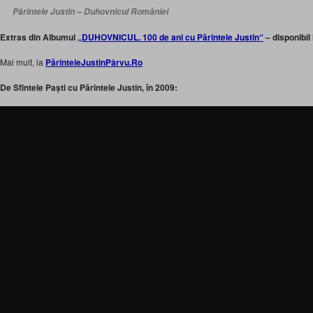
Părintele Justin – Duhovnicul României
Extras din Albumul
„DUHOVNICUL. 100 de ani cu Părintele Justin“
– disponibil
Mai mult, la
PărinteleJustinPârvu.Ro
De Sfintele Paști cu Părintele Justin, în 2009: