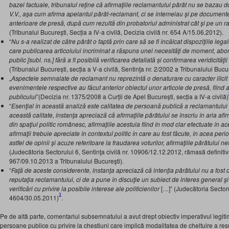
bazei factuale, tribunalul reţine că afirmaţiile reclamantului pârât nu se bazau d
V.V., aşa cum afirma apelantul pârât-reclamant, ci se întemeiau şi pe documente o
anterioare de presă, după cum rezultă din probatoriul administrat cât şi pe un r
(Tribunalul Bucureşti, Secția a IV-a civilă, Decizia civilă nr. 654 A/15.06.2012).
“
Nu
s-a realizat de către pârât o faptă prin care să se fi încălcat dispozi
ţ
iile lega
care publicarea articolului incriminat a răspuns unei necesită
ţ
i de moment, abo
public
[subl. ns.] fără a fi posibilă verificarea detaliată și confirmarea veridicită
ţ
i
(Tribunalul București, secția a V-a civilă, Sentinţa nr. 2/2002 a Tribunalului Bucu
„
Aspectele semnalate de reclamant nu reprezintă o denaturare cu caracter ilicit
evenimentele respective au făcut anterior obiectul unor articole de presă, fiind 
publicului
”(Decizia nr. 1375/2008 a Curții de Apel București, secția a IV-a civilă)
“
Esenţial în această analiză este calitatea de persoană publică a reclamantulu
această calitate, instanţa apreciază că afirmaţiile pârâtului se înscriu în aria afir
din spaţiul politic românesc, afirmaţiile acestuia fiind în mod clar efectuate în a
afirmaţii trebuie apreciate în contextul politic în care au fost făcute, în acea pe
astfel de opinii şi acuze referitoare la fraudarea voturilor, afirmaţiile pârâtului n
(Judecătoria Sectorului 6, Sentinţa civilă nr. 10906/12.12.2012, rămasă definitivă
967/09.10.2013 a Tribunalului Bucureşti).
“
Fa
ţă de aceste considerente, instanţa apreciază că intenţia pârâtului nu a fost de
reputaţia reclamantului, ci de a pune în discuţie un subiect de interes general 
verificări cu privire la posibile interese ale politicienilor
[…]” (Judecătoria Sectorul
3
4604/30.05.2011)
.
Pe de altă parte, comentariul subsemnatului a avut drept obiectiv imperativul legitim a
persoane publice cu privire la chestiuni care implică modalitatea de cheltuire a res