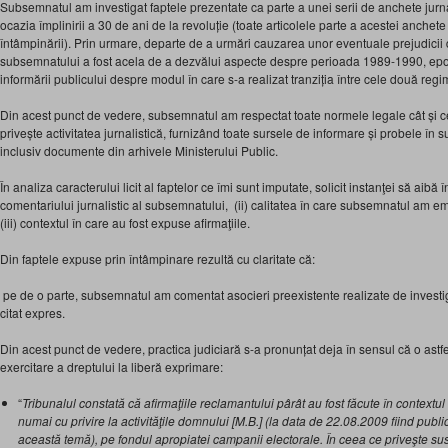
Subsemnatul am investigat faptele prezentate ca parte a unei serii de anchete jurn
ocazia împlinirii a 30 de ani de la revoluție (toate articolele parte a acestei anchete
întâmpinării). Prin urmare, departe de a urmări cauzarea unor eventuale prejudicii
subsemnatului a fost acela de a dezvălui aspecte despre perioada 1989-1990, ep
informării publicului despre modul în care s-a realizat tranziția între cele două regi
Din acest punct de vedere, subsemnatul am respectat toate normele legale cât și c
privește activitatea jurnalistică, furnizând toate sursele de informare și probele în s
inclusiv documente din arhivele Ministerului Public.
În analiza caracterului licit al faptelor ce îmi sunt imputate, solicit instanţei să aibă 
comentariului jurnalistic al subsemnatului, (ii) calitatea în care subsemnatul am e
(iii) contextul în care au fost expuse afirmaţiile.
Din faptele expuse prin întâmpinare rezultă cu claritate că:
pe de o parte, subsemnatul am comentat asocieri preexistente realizate de investiga
citat expres.
Din acest punct de vedere, practica judiciară s-a pronunțat deja în sensul că o astf
exercitare a dreptului la liberă exprimare:
“
Tribunalul constată că afirmaţiile reclamantului pârât au fost făcute în contextu
numai cu privire la activităţile domnului [M.B.] (la data de 22.08.2009 fiind publ
această temă), pe fondul apropiatei campanii electorale. În ceea ce priveşte susţi