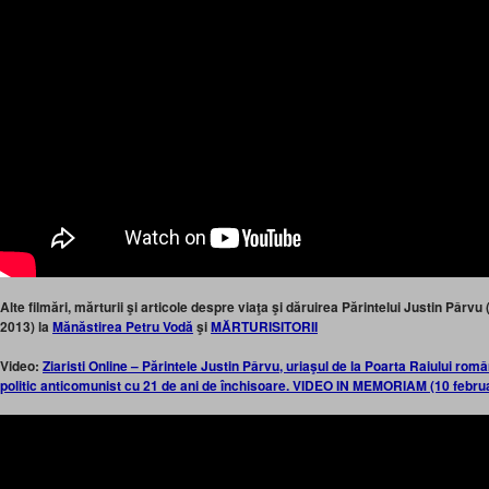
Alte filmări, mărturii şi articole despre viaţa şi dăruirea Părintelui Justin Pârvu
2013) la
Mănăstirea Petru Vodă
şi
MĂRTURISITORII
Video:
Ziaristi Online – Părintele Justin Pârvu, uriaşul de la Poarta Raiului rom
politic anticomunist cu 21 de ani de închisoare. VIDEO IN MEMORIAM (10 februa