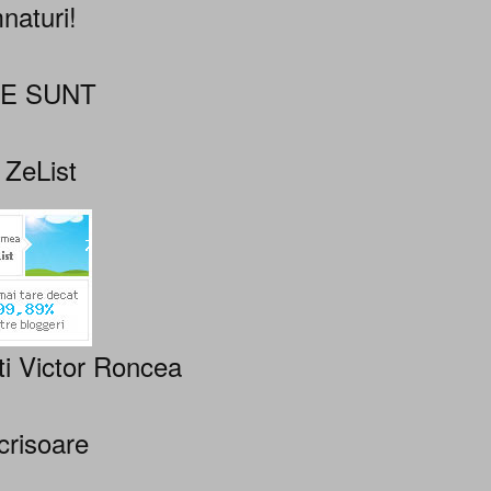
naturi!
NE SUNT
 ZeList
ti Victor Roncea
crisoare