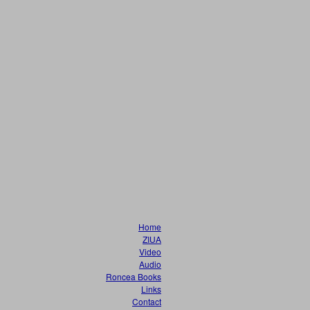
Home
ZIUA
Video
Audio
Roncea Books
Links
Contact