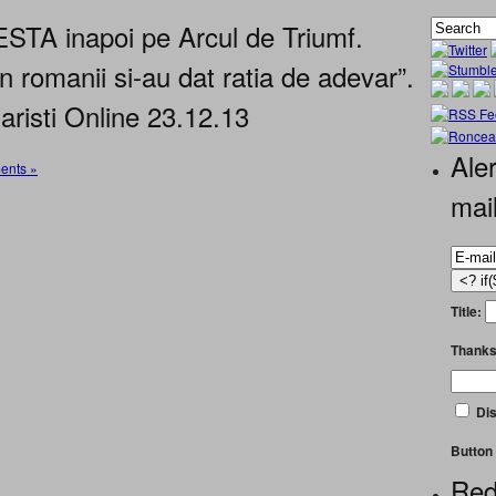
A inapoi pe Arcul de Triumf.
 romanii si-au dat ratia de adevar”.
aristi Online 23.12.13
Aler
ents »
mai
Title:
Thanks
Dis
Button 
Red