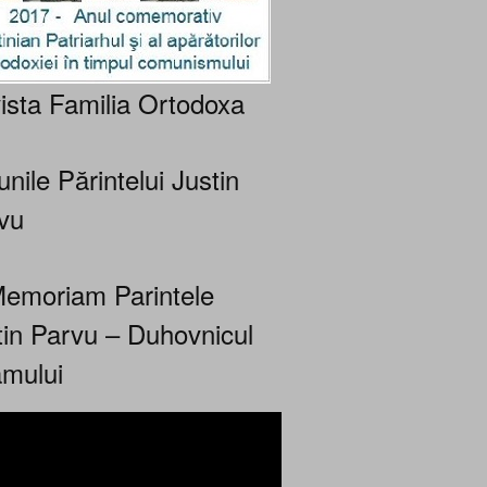
ista Familia Ortodoxa
nile Părintelui Justin
vu
Memoriam Parintele
tin Parvu – Duhovnicul
mului