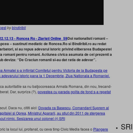
pest
by
bindiribli
Doi nationalisti romani –
apcea – sustinuti mediatic de Roncea.Ro si Bindiribli.ro au redat
arbatori, si au repus adevarul istoric privind eliberarea Budapestei
e la romani pentru romani. Actiunea civica asumata de cei prezenti a
ub deviza: “De Craciun romanii si-au dat ratia de adevar”.
a Armatei s-a infiintat Comitetul pentru Victoria de la Budapesta pe
rea adevarului istoric pana la 1 Decembrie, Ziua Nationala a Romaniei.
 ca autoritatile sa nu batjocoreasca Armata Romana, din nou, trecand-
iberat. Dar, surpriza (?),
povestea cu parada golita de fond s-a repetat
ut. Daca nu, cititi aici:
Dovada ca Basescu, Comandant Suprem al
italei si Oprea, Ministrul Apararii, au stiut din 2011 de stergerea
ut nimic. Sesizarea unui colonel (r) SRI
SRI
ic la locul lui, profanat, cu ceva timp Civic Media facea o
Plangere