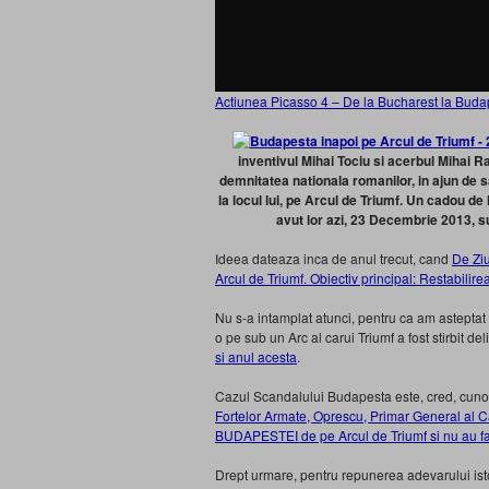
Actiunea Picasso 4 – De la Bucharest la Buda
inventivul Mihai Tociu si acerbul Mihai R
demnitatea nationala romanilor, in ajun de s
la locul lui, pe Arcul de Triumf. Un cadou d
avut lor azi, 23 Decembrie 2013, s
Ideea dateaza inca de anul trecut, cand
De Ziu
Arcul de Triumf. Obiectiv principal: Restabili
Nu s-a intamplat atunci, pentru ca am asteptat
o pe sub un Arc al carui Triumf a fost stirbit del
si anul acesta
.
Cazul Scandalului Budapesta este, cred, cunosc
Fortelor Armate, Oprescu, Primar General al Cap
BUDAPESTEI de pe Arcul de Triumf si nu au fac
Drept urmare, pentru repunerea adevarului istor