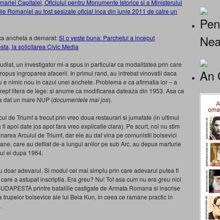
ariei Capitalei, Oficiului pentru Monumente Istorice si a Ministerului
atile Romaniei au fost sesizate oficial inca din iunie 2011 de catre un
Pen
Nea
e ca ancheta a demarat:
Si o veste buna: Parchetul a inceput
ta, la solicitarea Civic Media
diat, un investigator mi-a spus in particular ca modalitatea prin care
An 
ropus ingroparea afacerii. In primul rand, au intrebat vinovatii daca
 nu e nimic nou in cazul unei anchete. Problema e ca afirmatia lor – a
a drept litera de lege: si anume ca modificarea dateaza din 1953. Asa ca
 a dat un mare NUP (
documentele mai jos
).
l de Triumf a trecut prin vreo doua restaurari si jumatate (in ultimul
 fi apoi date jos apoi fara vreo explicatie clara). Pe scurt, noi nu stim
anarea Arcului de Triumf, dar ele au dat vina pe comunistii bolsevici
ne, care au defilat de-a lungul anilor pe sub Arc, au depus marturie
cul ei dupa 1964.
au doar adevarul. Si modul cel mai simplu prin care adevarul putea fi
 care a astupat inscriptia. Era greu? Nu! Tot asa cum nu era greu nici
 BUDAPESTA printre bataliile castigate de Armata Romana si inscrise
a trupelor bolsevice ale lui Bela Kun, in ceea ce ramane practic in
.