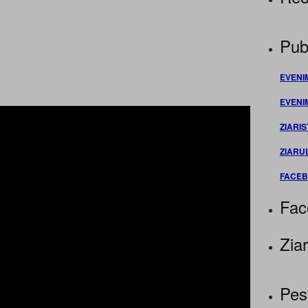
Publ
EVENI
EVENI
ZIARIS
ZIARU
FACE
Fac
Ziar
Pes