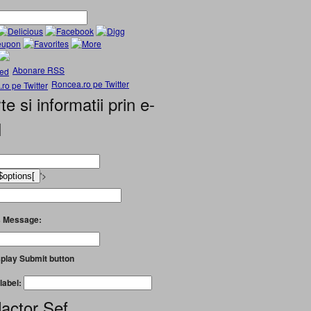
Abonare RSS
Roncea.ro pe Twitter
te si informatii prin e-
l
'>
 Message:
play Submit button
label:
actor Șef