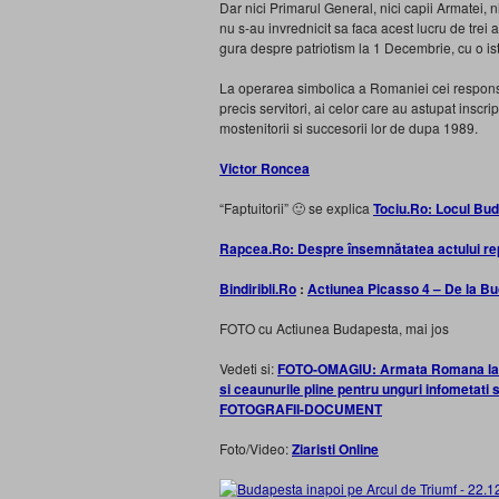
Dar nici Primarul General, nici capii Armatei, n
nu s-au invrednicit sa faca acest lucru de tre
gura despre patriotism la 1 Decembrie, cu o ist
La operarea simbolica a Romaniei cei responsa
precis servitori, ai celor care au astupat inscrip
mostenitorii si succesorii lor de dupa 1989.
Victor Roncea
“Faptuitorii” 🙂 se explica
Tociu.Ro:
Locul Bud
Rapcea.Ro: Despre însemnătatea actului re
Bindiribli.Ro
:
Actiunea Picasso 4 – De la B
FOTO cu Actiunea Budapesta, mai jos
Vedeti si:
FOTO-OMAGIU: Armata Romana la Bu
si ceaunurile pline pentru unguri infometati s
FOTOGRAFII-DOCUMENT
Foto/Video:
Ziaristi Online