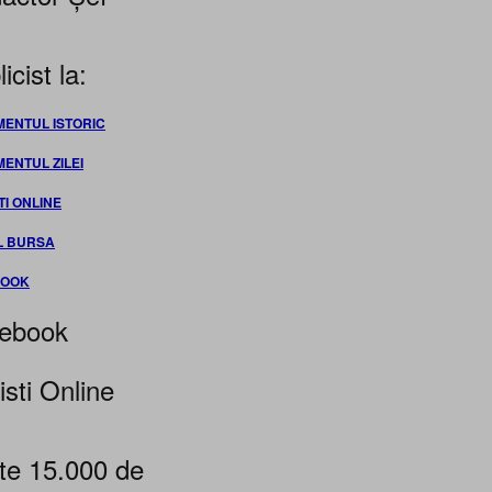
icist la:
MENTUL ISTORIC
MENTUL ZILEI
TI ONLINE
L BURSA
BOOK
ebook
isti Online
te 15.000 de