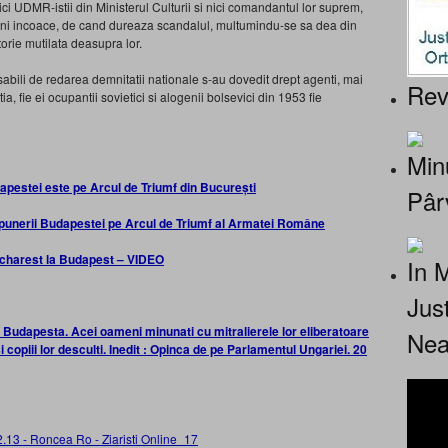
ici UDMR-istii din Ministerul Culturii si nici comandantul lor suprem,
i ani incoace, de cand dureaza scandalul, multumindu-se sa dea din
orie mutilata deasupra lor.
bili de redarea demnitatii nationale s-au dovedit drept agenti, mai
Rev
tia, fie ei ocupantii sovietici si alogenii bolsevici din 1953 fie
Minu
apestei este pe Arcul de Triumf din București
Pâr
punerii Budapestei pe Arcul de Triumf al Armatei Române
ucharest la Budapest – VIDEO
In 
Jus
dapesta. Acei oameni minunati cu mitralierele lor eliberatoare
Nea
i copiii lor desculti. Inedit : Opinca de pe Parlamentul Ungariei. 20