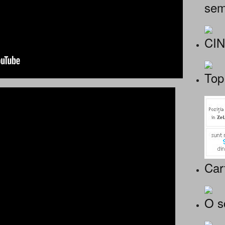
sem
CI
Top
Car
O s