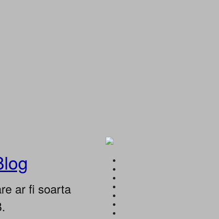
Blog
e ar fi soarta
B.