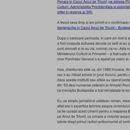
Penala in Cazul Arcul de Triumf, pe adresa Prim
Culturii. Administratia Prezidentiala si autorit
ofiter in rezerva al SRI.
A trecut ceva timp si am primit si o confirmar
demersurile in Cazul Arcul de Triumf – Budapes
Dupa o oarecare perioada, in care am fost si au
a fost inceputa actiunea denota ca sefii si-au p
sunt vinovati si ei au zis, normal, ca nu. Asta
Ministerului Culturii si Primariei – a fost luat
onor Parchetul General s-a spalat pe maini si
Insa, chestiunea este ca, din 1989 incoace, Arcu
caz s-au ridicat schele in jurul Arcului, pentru a
daca aceste institutii sau altele au operat prof
din ’53 desi numerosi veterani ai Armatei Roma
ca inscriptia Budapesta a fost reinstalata la lo
Eu, ca simplu jurnalist si cetatean roman, vre
aflat era o expertiza tehnica asupra cimentului
sa fie curatat acest ciment pentru a reaparea
pe Arcul de Triumf, ca urmare a victoriei asupr
istorie drept primul razboi anticomunist al lumii