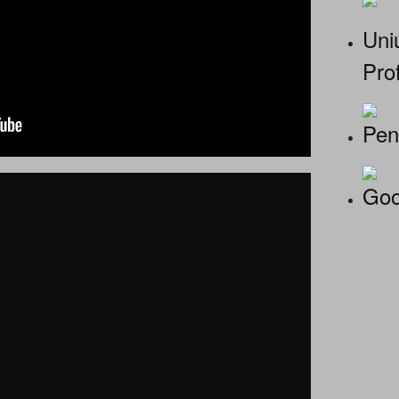
Uniu
Prof
Pen
Goo