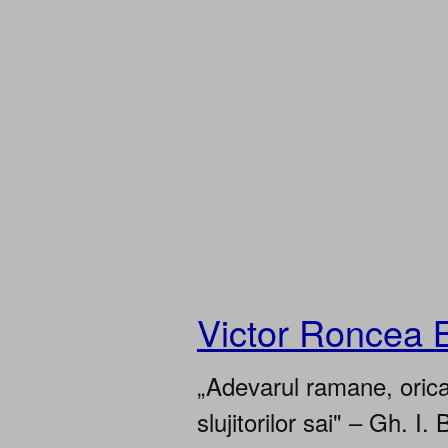
Victor Roncea 
„Adevarul ramane, oricar
slujitorilor sai" – Gh. I. 