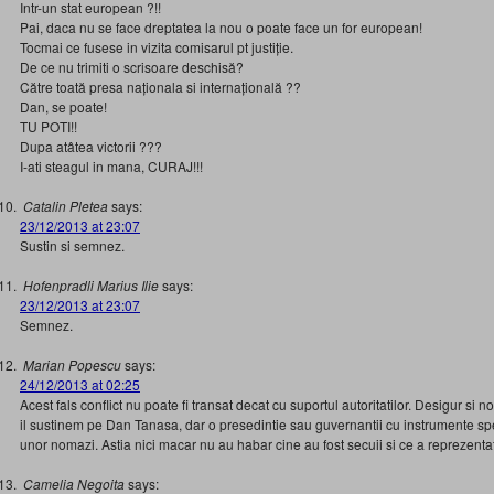
Intr-un stat european ?!!
Pai, daca nu se face dreptatea la nou o poate face un for european!
Tocmai ce fusese in vizita comisarul pt justiție.
De ce nu trimiti o scrisoare deschisă?
Către toată presa naționala si internațională ??
Dan, se poate!
TU POTI!!
Dupa atâtea victorii ???
I-ati steagul in mana, CURAJ!!!
Catalin Pletea
says:
23/12/2013 at 23:07
Sustin si semnez.
Hofenpradli Marius Ilie
says:
23/12/2013 at 23:07
Semnez.
Marian Popescu
says:
24/12/2013 at 02:25
Acest fals conflict nu poate fi transat decat cu suportul autoritatilor. Desigur si
il sustinem pe Dan Tanasa, dar o presedintie sau guvernantii cu instrumente spe
unor nomazi. Astia nici macar nu au habar cine au fost secuii si ce a reprezentat
Camelia Negoita
says: