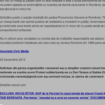
din nou un mesaj al justiției care nu face dreptate ci este o sursă permanentă de n
ne putem aștepta ca amenințările cu moartea să devină ceva banal în România, de 
sancționeză în niciun fel.
Solicităm public o reacție imediată din partea Procurorului General al României, Tib
un mesaj foarte clar opiniei publice de restabilire a încrederii în justiție. Amenința
jurnalist este ceva foarte serios iar nepedepsirea ei în niciun fel nu poate decât să
comportament antisocial.
Nu in ultimul rand, constatam cu revolta fata de institutiile responsabile ale statul
rezultatul politicilor tradatoare ale celor care au condus Romania din 1989 pana as
Asociatia Civic Media
23 Decembrie 2013
Solicitam din partea organizatiilor romanesti sau a simplilor cetateni romani int
nationale sa sustina acest Protest solidarizandu-se cu Dan Tanasa si Sabina Ele
civicmedia.romania@gmail.com sau semnati mai jos, la rubrica de comentarii.
Detaliile cazului aici:
EXCLUSIV. REVOLTĂTOR. NUP de la Parchet în cazul omului de afaceri Csató 
TAIE BEREGATA. Parchetul: ”mesajul nu a avut un caracter serios” DOCUME