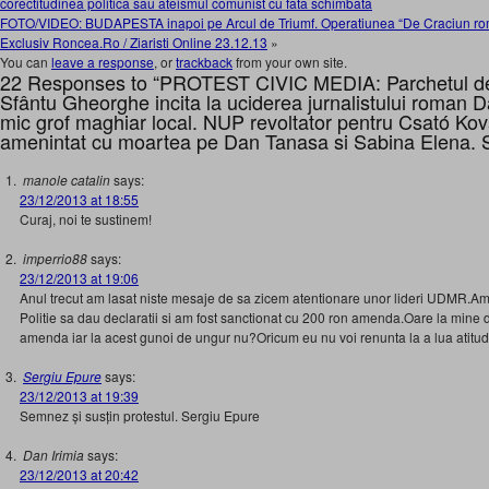
corectitudinea politica sau ateismul comunist cu fata schimbata
FOTO/VIDEO: BUDAPESTA inapoi pe Arcul de Triumf. Operatiunea “De Craciun roman
Exclusiv Roncea.Ro / Ziaristi Online 23.12.13
»
You can
leave a response
, or
trackback
from your own site.
22 Responses to “PROTEST CIVIC MEDIA: Parchetul de
Sfântu Gheorghe incita la uciderea jurnalistului roman 
mic grof maghiar local. NUP revoltator pentru Csató Ková
amenintat cu moartea pe Dan Tanasa si Sabina Elena
manole catalin
says:
23/12/2013 at 18:55
Curaj, noi te sustinem!
imperrio88
says:
23/12/2013 at 19:06
Anul trecut am lasat niste mesaje de sa zicem atentionare unor lideri UDMR.Am f
Politie sa dau declaratii si am fost sanctionat cu 200 ron amenda.Oare la mine de
amenda iar la acest gunoi de ungur nu?Oricum eu nu voi renunta la a lua atitud
Sergiu Epure
says:
23/12/2013 at 19:39
Semnez și susțin protestul. Sergiu Epure
Dan Irimia
says:
23/12/2013 at 20:42