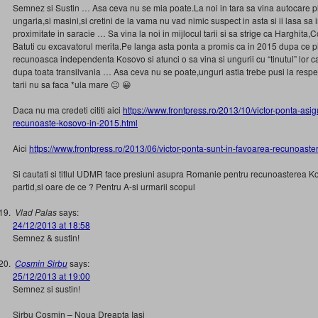
Semnez si Sustin … Asa ceva nu se mia poate.La noi in tara sa vina autocare pl
ungaria,si masini,si cretini de la vama nu vad nimic suspect in asta si ii lasa sa i
proximitate in saracie … Sa vina la noi in mijlocul tarii si sa strige ca Harghit
Batuti cu excavatorul merita.Pe langa asta ponta a promis ca in 2015 dupa ce 
recunoasca independenta Kosovo si atunci o sa vina si ungurii cu “tinutul” lor 
dupa toata transilvania … Asa ceva nu se poate,unguri astia trebe pusi la respect
tarii nu sa faca *ula mare 😐 😀
Daca nu ma credeti cititi aici
https://www.frontpress.ro/2013/10/victor-ponta-as
recunoaste-kosovo-in-2015.html
Aici
https://www.frontpress.ro/2013/06/victor-ponta-sunt-in-favoarea-recunoaste
Si cautati si titlul UDMR face presiuni asupra Romanie pentru recunoasterea 
partid,si oare de ce ? Pentru A-si urmarii scopul
Vlad Palas
says:
24/12/2013 at 18:58
Semnez & sustin!
Cosmin Sirbu
says:
25/12/2013 at 19:00
Semnez si sustin!
Sirbu Cosmin – Noua Dreapta Iasi