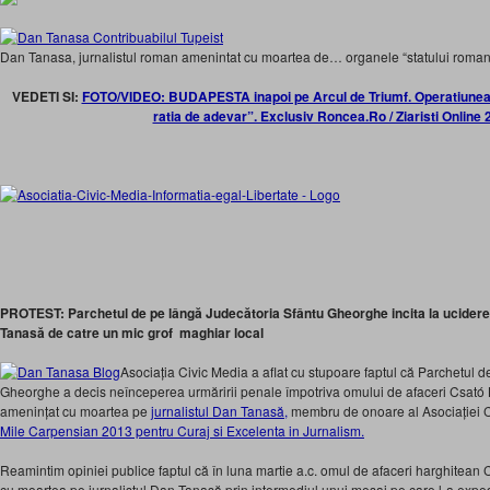
Dan Tanasa, jurnalistul roman amenintat cu moartea de… organele “statului roman”
VEDETI SI:
FOTO/VIDEO: BUDAPESTA inapoi pe Arcul de Triumf. Operatiunea 
ratia de adevar”. Exclusiv Roncea.Ro / Ziaristi Online 
PROTEST: Parchetul de pe lângă Judecătoria Sfântu Gheorghe incita la ucidere
Tanasă de catre un mic grof maghiar local
Asociația Civic Media a aflat cu stupoare faptul că Parchetul 
Gheorghe a decis neînceperea urmăririi penale împotriva omului de afaceri Csató 
amenințat cu moartea pe
jurnalistul Dan Tanasă,
membru de onoare al Asociației C
Mile Carpensian 2013 pentru Curaj si Excelenta in Jurnalism.
Reamintim opiniei publice faptul că în luna martie a.c. omul de afaceri harghitean
cu moartea pe jurnalistul Dan Tanasă prin intermediul unui mesaj pe care l-a exp