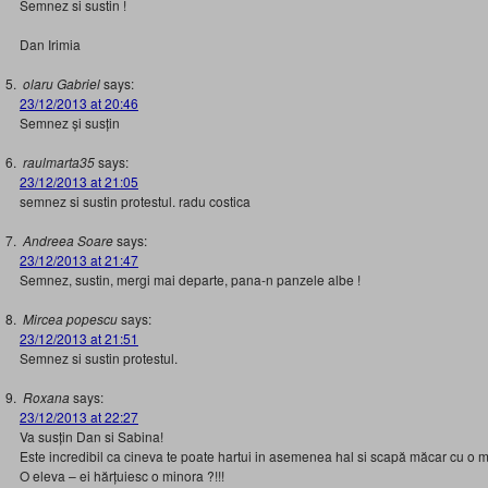
Semnez si sustin !
Dan Irimia
olaru Gabriel
says:
23/12/2013 at 20:46
Semnez și susțin
raulmarta35
says:
23/12/2013 at 21:05
semnez si sustin protestul. radu costica
Andreea Soare
says:
23/12/2013 at 21:47
Semnez, sustin, mergi mai departe, pana-n panzele albe !
Mircea popescu
says:
23/12/2013 at 21:51
Semnez si sustin protestul.
Roxana
says:
23/12/2013 at 22:27
Va susțin Dan si Sabina!
Este incredibil ca cineva te poate hartui in asemenea hal si scapă măcar cu o mu
O eleva – ei hărțuiesc o minora ?!!!