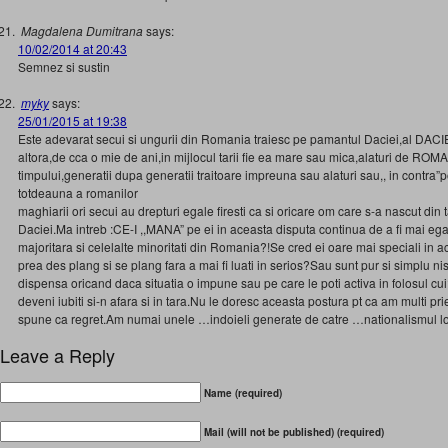
Magdalena Dumitrana
says:
10/02/2014 at 20:43
Semnez si sustin
myky
says:
25/01/2015 at 19:38
Este adevarat secui si ungurii din Romania traiesc pe pamantul Daciei,al DACIEI
altora,de cca o mie de ani,in mijlocul tarii fie ea mare sau mica,alaturi de ROM
timpului,generatii dupa generatii traitoare impreuna sau alaturi sau,, in contra”p
totdeauna a romanilor
maghiarii ori secui au drepturi egale firesti ca si oricare om care s-a nascut din
Daciei.Ma intreb :CE-I ,,MANA” pe ei in aceasta disputa continua de a fi mai egal
majoritara si celelalte minoritati din Romania?!Se cred ei oare mai speciali in 
prea des plang si se plang fara a mai fi luati in serios?Sau sunt pur si simplu nis
dispensa oricand daca situatia o impune sau pe care le poti activa in folosul cui
deveni iubiti si-n afara si in tara.Nu le doresc aceasta postura pt ca am multi prie
spune ca regret.Am numai unele …indoieli generate de catre …nationalismul lor,
Leave a Reply
Name (required)
Mail (will not be published) (required)