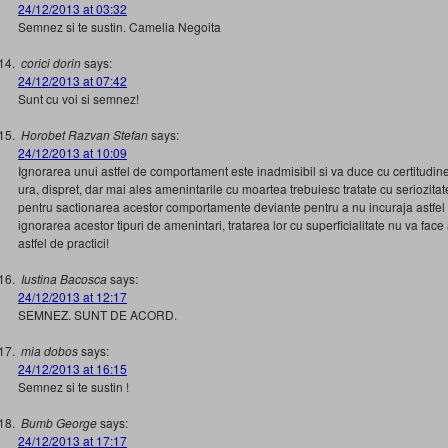
24/12/2013 at 03:32
Semnez si te sustin. Camelia Negoita
corici dorin
says:
24/12/2013 at 07:42
Sunt cu voi si semnez!
Horobet Razvan Stefan
says:
24/12/2013 at 10:09
Ignorarea unui astfel de comportament este inadmisibil si va duce cu certitudin
ura, dispret, dar mai ales amenintarile cu moartea trebuiesc tratate cu seriozitat
pentru sactionarea acestor comportamente deviante pentru a nu incuraja astfel d
ignorarea acestor tipuri de amenintari, tratarea lor cu superficialitate nu va fac
astfel de practici!
Iustina Bacosca
says:
24/12/2013 at 12:17
SEMNEZ. SUNT DE ACORD.
mia dobos
says:
24/12/2013 at 16:15
Semnez si te sustin !
Bumb George
says:
24/12/2013 at 17:17