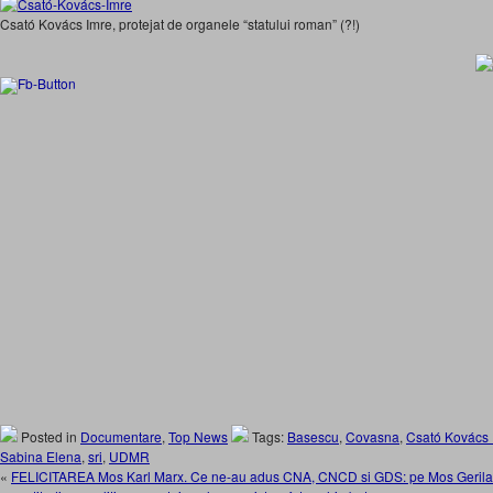
Csató Kovács Imre, protejat de organele “statului roman” (?!)
Posted in
Documentare
,
Top News
Tags:
Basescu
,
Covasna
,
Csató Kovács 
Sabina Elena
,
sri
,
UDMR
«
FELICITAREA Mos Karl Marx. Ce ne-au adus CNA, CNCD si GDS: pe Mos Gerila