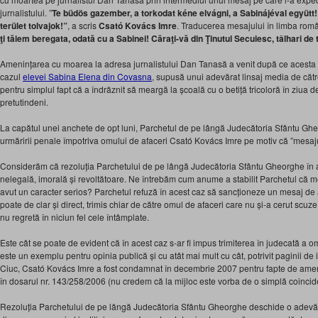
jurnalistului. ”
Te büdös gazember, a torkodat kéne elvágni, a Sabinájéval együtt!
terület tolvajok!”
, a scris
Csató Kovács Imre
. Traducerea mesajului în limba rom
ţi tăiem beregata, odată cu a Sabinei! Căraţi-vă din Ţinutul Secuiesc, tâlhari de 
Amenințarea cu moarea la adresa jurnalistului Dan Tanasă a venit după ce acesta 
cazul
elevei Sabina Elena din Covasna
, supusă unui adevărat linsaj media de că
pentru simplul fapt că a îndrăznit să meargă la școală cu o betiță tricoloră în ziua 
pretutindeni.
La capătul unei anchete de opt luni, Parchetul de pe lângă Judecătoria Sfântu G
urmăririi penale împotriva omului de afaceri Csató Kovács Imre pe motiv că ”mesaju
Considerăm că rezoluția Parchetului de pe lângă Judecătoria Sfântu Gheorghe în 
nelegală, imorală și revoltătoare. Ne întrebăm cum anume a stabilit Parchetul că m
avut un caracter serios? Parchetul refuză în acest caz să sancționeze un mesaj de
poate de clar și direct, trimis chiar de către omul de afaceri care nu și-a cerut scuz
nu regretă în niciun fel cele întâmplate.
Este cât se poate de evident că în acest caz s-ar fi impus trimiterea în judecată a 
este un exemplu pentru opinia publică și cu atât mai mult cu cât, potrivit paginii de
Ciuc, Csató Kovács Imre a fost condamnat în decembrie 2007 pentru fapte de ameni
în dosarul nr. 143/258/2006 (nu credem că la mijloc este vorba de o simplă coinci
Rezoluția Parchetului de pe lângă Judecătoria Sfântu Gheorghe deschide o adevăra