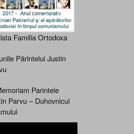
ista Familia Ortodoxa
nile Părintelui Justin
vu
Memoriam Parintele
tin Parvu – Duhovnicul
mului