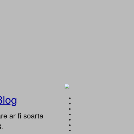
Blog
e ar fi soarta
B.