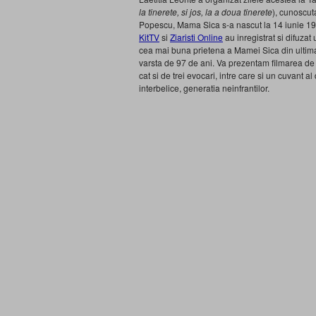
la tinerete, si jos, la a doua tinerete
), cunoscu
Popescu, Mama Sica s-a nascut la 14 iunie 191
KitTV
si
Ziaristi Online
au inregistrat si difuza
cea mai buna prietena a Mamei Sica din ultima 
varsta de 97 de ani. Va prezentam filmarea de
cat si de trei evocari, intre care si un cuvant 
interbelice, generatia neinfrantilor.