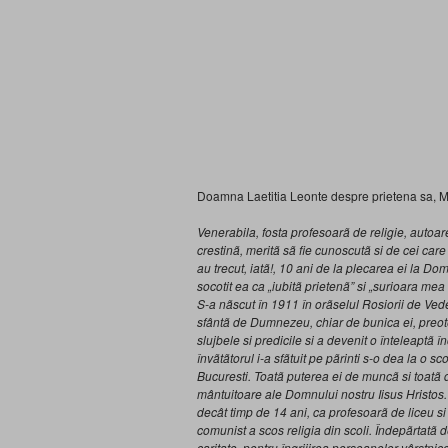
Doamna Laetitia Leonte despre prietena sa, 
Venerabila, fosta profesoarã de religie, autoar
crestinã, meritã sã fie cunoscutã si de cei care
au trecut, iatã!, 10 ani de la plecarea ei la Dom
socotit ea ca „iubitã prietenã” si „surioara mea
S-a nãscut în 1911 în orãselul Rosiorii de Vede
sfântã de Dumnezeu, chiar de bunica ei, preote
slujbele si predicile si a devenit o înteleaptã 
învãtãtorul i-a sfãtuit pe pãrinti s-o dea la o 
Bucuresti. Toatã puterea ei de muncã si toatã 
mântuitoare ale Domnului nostru Iisus Hristos.
decât timp de 14 ani, ca profesoarã de liceu si
comunist a scos religia din scoli. Îndepãrtatã 
caritate, pentru îngrijirea persoanelor vârstni