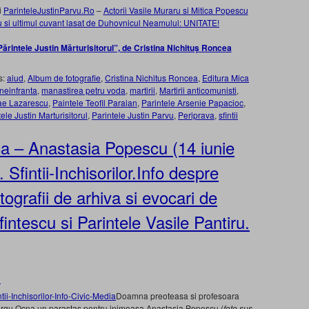
i
ParinteleJustinParvu.Ro
–
Actorii Vasile Muraru si Mitica Popescu
vu si ultimul cuvant lasat de Duhovnicul Neamului: UNITATE!
ărintele Justin Mărturisitorul”, de Cristina Nichituş Roncea
s:
aiud
,
Album de fotografie
,
Cristina Nichitus Roncea
,
Editura Mica
neinfranta
,
manastirea petru voda
,
martirii
,
Martirii anticomunisti
,
e Lazarescu
,
Paintele Teofil Paraian
,
Parintele Arsenie Papacioc
,
ele Justin Marturisitorul
,
Parintele Justin Parvu
,
Periprava
,
sfintii
 – Anastasia Popescu (14 iunie
Sfintii-Inchisorilor.Info despre
otografii de arhiva si evocari de
fintescu si Parintele Vasile Pantiru.
»
Doamna preoteasa si profesoara
 Targu Ocna un parastas pentru inimoasa Anastasia Popescu (
foto sus,