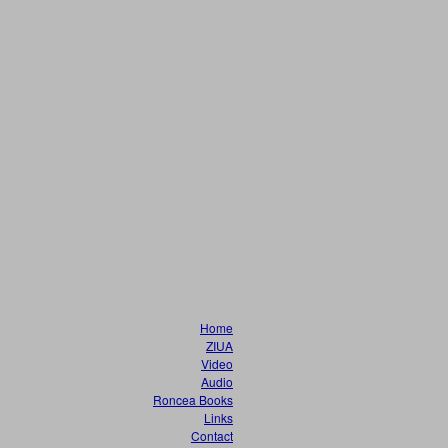
Home
ZIUA
Video
Audio
Roncea Books
Links
Contact