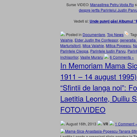
Surse VIDEO:
Manastirea Petru-Voda.Ro
s
despre jertfa Parintelui Justin Par
Vedeti si:
Unde puteţi găsi Albumul “P
Posted in
Documentare
,
Top News
Tag
Valahie
,
Elder Justin the Confessor
,
generatia 
Marturisitorii
,
Mica Valahie
,
Mitica Popescu
,
Na
Parintele Cleopa
,
Parintele Iustin Parvu
,
Parint
inchisorilor
,
Vasile Muraru
6 Comments »
In Memoriam Mama Sica
1911 – 14 august 1995). 
“Sfintii de langa noi”: F
Laetitia Leonte, Duiliu S
FOTO/VIDEO
August 16th, 2013
VR
1 Comment 
Laetitia Leonte a organizat zilele acestea la