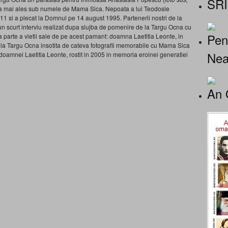
SRI
ta mai ales sub numele de Mama Sica. Nepoata a lui Teodosie
1 si a plecat la Domnul pe 14 august 1995. Partenerii nostri de la
t un scurt interviu realizat dupa slujba de pomenire de la Targu Ocna cu
Pen
parte a vietii sale de pe acest pamant: doamna Laetitia Leonte, in
 la Targu Ocna insotita de cateva fotografii memorabile cu Mama Sica
Nea
al doamnei Laetitia Leonte, rostit in 2005 in memoria eroinei generatiei
An 