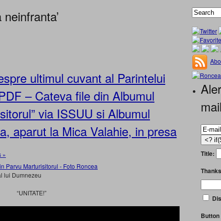
 neinfranta’
Abo
spre ultimul cuvant al Parintelui
Aler
PDF – Cateva file din Albumul
mai
isitorul” via ISSUU si Albumul
a, aparut la Mica Valahie, in presa
Title:
 »
Thanks
 al lui Dumnezeu
“UNITATE!”
Dis
Button 