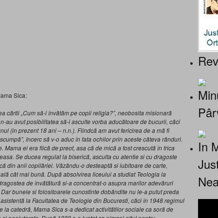
Rev
Minu
Mama Sica:
Pâr
ea cãrtii „Cum sã-i învãtãm pe copii religia?”, neobosita misionarã
 n-au avut posibilitatea sã-i asculte vorba aducãtoare de bucurii, cãci
nul (in prezent 18 ani – n.n.). Fiindcã am avut fericirea de a mã fi
 scumpã”, încerc sã v-o aduc în fata ochilor prin aceste câteva rânduri.
In 
. Mama ei era fiicã de preot, asa cã de micã a fost crescutã în frica
asa. Se ducea regulat la bisericã, asculta cu atentie si cu dragoste
Jus
încã din anii copilãriei. Vãzându-o desteaptã si iubitoare de carte,
scoalã cât mai bunã. Dupã absolvirea liceului a studiat Teologia la
Nea
dragostea de învãtãturã si-a concentrat-o asupra marilor adevãruri
 Dar bunele si folositoarele cunostinte dobândite nu le-a putut preda
 asistentã la Facultatea de Teologie din Bucuresti, cãci în 1948 regimul
de la catedrã, Mama Sica s-a dedicat activitãtilor sociale ca sorã de
ce si neajutorate. Dupã 1989 s-a luptat ca nimeni altul pentru