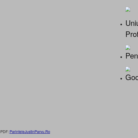
Uniu
Prof
Pen
Goo
 PDF:
ParinteleJustinParvu.Ro