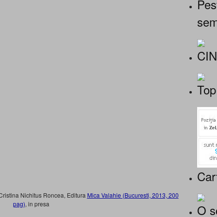
Pes
sem
CI
Top
Car
 Cristina Nichitus Roncea, Editura
Mica Valahie (Bucuresti, 2013, 200
pag)
, in presa
O s