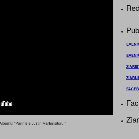
Red
Publ
EVENI
EVENI
ZIARIS
ZIARU
FACE
Fac
Ziar
Albumul “Parintele Justin Marturisitorul”