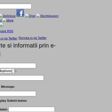
nare RSS
Roncea.ro pe Twitter
te si informatii prin e-
l
'>
 Message:
play Submit button
label: