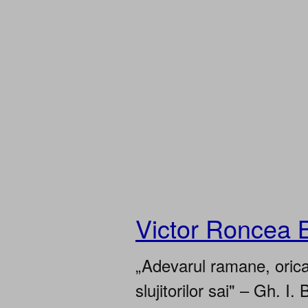
Victor Roncea 
„Adevarul ramane, oricar
slujitorilor sai" – Gh. I. 