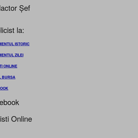
actor Șef
icist la:
MENTUL ISTORIC
MENTUL ZILEI
TI ONLINE
L BURSA
BOOK
ebook
isti Online