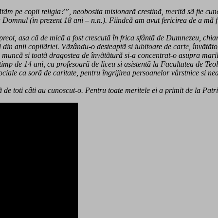
tãm pe copii religia?”, neobosita misionarã crestinã, meritã sã fie cuno
 la Domnul (in prezent 18 ani – n.n.). Fiindcã am avut fericirea de a mã
preot, asa cã de micã a fost crescutã în frica sfântã de Dumnezeu, chiar
ncã din anii copilãriei. Vãzându-o desteaptã si iubitoare de carte, învãtã
 de muncã si toatã dragostea de învãtãturã si-a concentrat-o asupra ma
timp de 14 ani, ca profesoarã de liceu si asistentã la Facultatea de Teo
ociale ca sorã de caritate, pentru îngrijirea persoanelor vârstnice si n
de toti câti au cunoscut-o. Pentru toate meritele ei a primit de la Pat