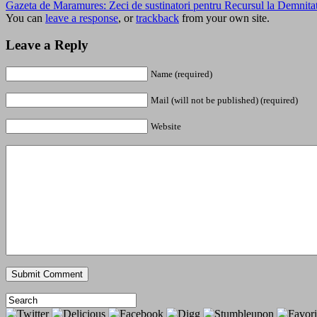
Gazeta de Maramures: Zeci de sustinatori pentru Recursul la Demnitate
You can
leave a response
, or
trackback
from your own site.
Leave a Reply
Name (required)
Mail (will not be published) (required)
Website