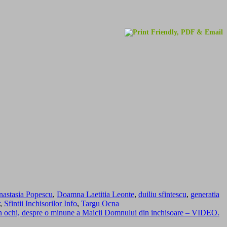
astasia Popescu
,
Doamna Laetitia Leonte
,
duiliu sfintescu
,
generatia
,
Sfintii Inchisorilor Info
,
Targu Ocna
i in ochi, despre o minune a Maicii Domnului din inchisoare – VIDEO.