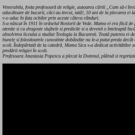
Venerabila, fosta profesoarã de religie, autoarea cãrtii „Cum sã-i învã
aducãtoare de bucurii, cãci au trecut, iatã!, 10 ani de la plecarea ei
v-o aduc în fata ochilor prin aceste câteva rânduri.
S-a nãscut în 1911 în orãselul Rosiorii de Vede. Mama ei era fiicã de 
atentie si cu dragoste slujbele si predicile si a devenit o înteleaptã î
absolvirea liceului a studiat Teologia la Bucuresti. Toatã puterea ei
bunele si folositoarele cunostinte dobândite nu le-a putut preda decât 
scoli. Îndepãrtatã de la catedrã, Mama Sica s-a dedicat activitãtilor s
predãrii religiei în scoli.
Profesoara Anastasia Popescu a plecat la Domnul, plânsã si regretatã 