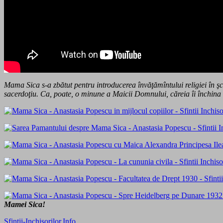
Mama Sica s-a zbătut pentru introducerea învăţămîntului religiei în şco
sacerdoţiu. Ca, poate, o minune a Maicii Domnului, căreia îi închina
Mamei Sica!
Sfintii-Inchisorilor.Info