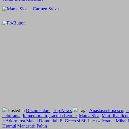
Posted in
Documentare
,
Top News
Tags:
Anastasia Popescu
,
ce
neinfranta
,
In memoriam
,
Laetitia Leonte
,
Mama Sica
,
Martirii antico
«
Adormirea Maicii Domnului. El Greco si Sf. Luca – Icoane. Mihai Em
Hramul Manastirii Paltin