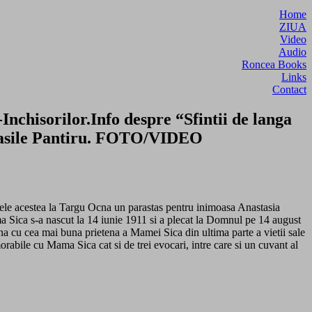
Home
ZIUA
Video
Audio
Roncea Books
Links
Contact
nchisorilor.Info despre “Sfintii de langa
le Vasile Pantiru. FOTO/VIDEO
lele acestea la Targu Ocna un parastas pentru inimoasa Anastasia
Sica s-a nascut la 14 iunie 1911 si a plecat la Domnul pe 14 august
cna cu cea mai buna prietena a Mamei Sica din ultima parte a vietii sale
abile cu Mama Sica cat si de trei evocari, intre care si un cuvant al