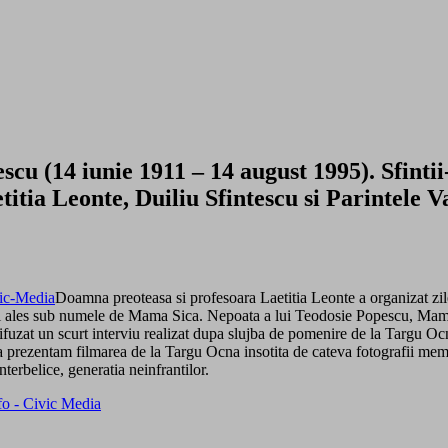
(14 iunie 1911 – 14 august 1995). Sfintii-I
aetitia Leonte, Duiliu Sfintescu si Parinte
Doamna preoteasa si profesoara Laetitia Leonte a organizat zi
i ales sub numele de Mama Sica. Nepoata a lui Teodosie Popescu, Mama 
difuzat un scurt interviu realizat dupa slujba de pomenire de la Targu O
 prezentam filmarea de la Targu Ocna insotita de cateva fotografii memor
terbelice, generatia neinfrantilor.