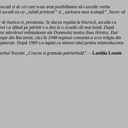
scutã si de cei care n-au avut posibilitatea sã-i asculte vorba
 fi socotit ea ca „iubitã prietenã” si „surioara mea scumpã”, încerc sã
 de bunica ei, preoteasa. Se ducea regulat la bisericã, asculta cu
torul i-a sfãtuit pe pãrinti s-o dea la o scoalã cât mai bunã. Dupã
rilor adevãruri mântuitoare ale Domnului nostru Iisus Hristos. Dar
logie din Bucuresti, cãci în 1948 regimul comunist a scos religia din
eajutorate. Dupã 1989 s-a luptat ca nimeni altul pentru reintroducerea
riarhul Teoctist „Crucea si gramata patriarhalã”. –
Laetitia Leonte