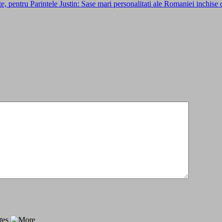
, pentru Parintele Justin: Sase mari personalitati ale Romaniei inchise