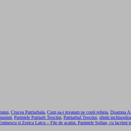
tatui
,
Crucea Patriarhala
,
Cum sa-i invatam pe copii religia
,
Doamna An
munisti
,
Parintele Patriarh Teoctist
,
Patriarhul Teoctist
,
sfintii inchisorilor
inescu si Zorica Latcu – File de acatist. Parintele Sofian, cu lacrim