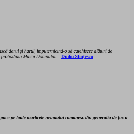
ască darul şi harul, împuternicind-o să catehiseze alături de
ul prohodului Maicii Domnului.
–
Duiliu Sfinţescu
pace pe toate martirele neamului romanesc din generatia de foc a