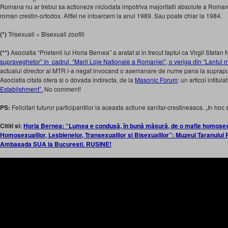
Romana nu ar trebui sa actioneze niciodata impotriva majoritatii absolute a Romanie
roman crestin-ortodox. Altfel ne intoarcem la anul 1989. Sau poate chiar la 1984.
(*)
Trisexuali = Bisexuali zoofili
(**)
Asociatia “Prietenii lui Horia Bernea” a aratat si in trecut faptul ca Virgil Stefan
supraveghetor” în cadrul “Marii Loje Nationale a Romaniei”, o veriga din “Lantu
actualul director al MTR l-a negat invocand o asemanare de nume pana la suprapu
Asociatia citata ofera si o dovada indirecta, de la
Masonic Forum
: un articol intitul
Establishment”.
No comment!
PS:
Felicitari tuturor participantilor la aceasta actiune sanitar-crestineasca. „In hoc 
Cititi si:
Horia Bernea: “Lumea e condusă, în bună măsură, de o mafie homosexu
Homosexualilor, Lesbienelor, Transexualilor si Bisexualilor”: Muzeul Taranului 
Ambasada SUA la Bucuresti. RUSINE!