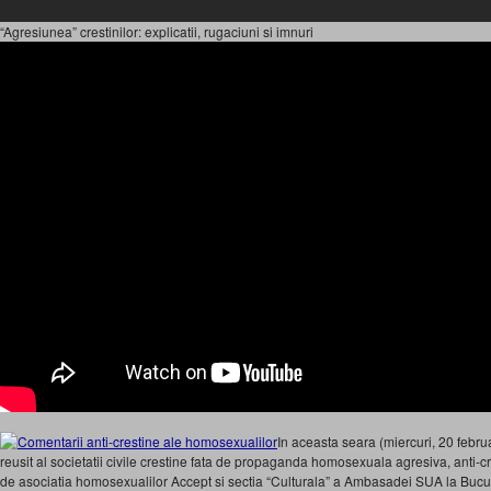
“Agresiunea” crestinilor: explicatii, rugaciuni si imnuri
In aceasta seara (miercuri, 20 februa
reusit al societatii civile crestine fata de propaganda homosexuala agresiva, anti-cre
de asociatia homosexualilor Accept si sectia “Culturala” a Ambasadei SUA la Bucu