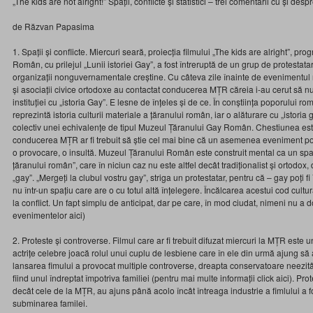
„The kids are not alright!” Spații, conflicte și statistici – trei comentarii cu și desp
de Răzvan Papasima
1. Spații și conflicte. Miercuri seară, proiecția filmului „The kids are alright”, p
Român, cu prilejul „Lunii istoriei Gay”, a fost întreruptă de un grup de protestata
organizații nonguvernamentale creștine. Cu câteva zile înainte de evenimentul 
și asociații civice ortodoxe au contactat conducerea MȚR căreia i-au cerut să 
instituției cu „istoria Gay”. E lesne de înțeles și de ce. În conștiința poporulu
reprezintă istoria culturii materiale a țăranului român, iar o alăturare cu „istoria
colectiv unei echivalențe de tipul Muzeul Țăranului Gay Român. Chestiunea este
conducerea MȚR ar fi trebuit să știe cel mai bine că un asemenea eveniment poat
o provocare, o insultă. Muzeul Țăranului Român este construit mental ca un spați
țăranului român”, care în niciun caz nu este altfel decât tradiționalist și ortodox,
„gay”. „Mergeți la clubul vostru gay”, striga un protestatar, pentru că – gay poți fi î
nu într-un spațiu care are o cu totul altă înțelegere. Încălcarea acestui cod cultura
la conflict. Un fapt simplu de anticipat, dar pe care, în mod ciudat, nimeni nu a dor
evenimentelor aici)
2. Proteste și controverse. Filmul care ar fi trebuit difuzat miercuri la MȚR este
actrițe celebre joacă rolul unui cuplu de lesbiene care în ele din urmă ajung să a
lansarea fimului a provocat multiple controverse, dreapta conservatoare neezit
fiind unul îndreptat împotriva familiei (pentru mai multe informații click aici). P
decât cele de la MȚR, au ajuns până acolo încât întreaga industrie a fimlului a f
subminarea familei.