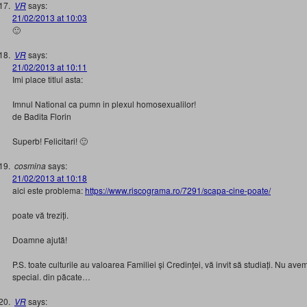
VR
says:
21/02/2013 at 10:03
🙂
VR
says:
21/02/2013 at 10:11
Imi place titlul asta:
Imnul National ca pumn in plexul homosexualilor!
de Badita Florin
Superb! Felicitari! 🙂
cosmina
says:
21/02/2013 at 10:18
aici este problema:
https://www.riscograma.ro/7291/scapa-cine-poate/
poate vă treziți.
Doamne ajută!
P.S. toate culturile au valoarea Familiei și Credinței, vă invit să studiați. Nu av
special. din păcate…
VR
says: