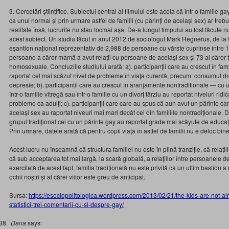
3. Cercetări științifice. Subiectul central al filmului este acela că într-o familie ga
ca unul normal și prin urmare astfel de familii (cu părinți de același sex) ar trebu
realitate însă, lucrurile nu stau tocmai așa. De-a lungul timpului au fost făcute 
acest subiect. Un studiu făcut în anul 2012 de sociologul Mark Regnerus, de la 
eșantion național reprezentativ de 2,988 de persoane cu vârste cuprinse între 1
persoane a căror mamă a avut relații cu persoane de același sex și 73 al căror ta
homosexuale. Concluziile studiului arată: a). participanții care au crescut în famil
raportat cel mai scăzut nivel de probleme în viața curentă, precum: consumul dro
depresie; b). participanții care au crescut în aranjamente nontraditionale — cu 
într-o familie vitregă sau într-o familie cu un divorț târziu au reportat niveluri ridi
probleme ca adulți; c). participanții care care au spus că aun avut un părinte ca
același sex au raportat niveuri mai mari decât cei din familiile nontradiționale
grupul tradițional cei cu un părinte gay au raportat grade mai scăyute de educați
Prin urmare, datele arată că pentru copii viața în astfel de familii nu e deloc bine
Acest lucru nu înseamnă că structura familiei nu este în plină tranziție, că relați
că sub acceptarea tot mai largă, la scară globală, a relațiilor între persoanele d
exercitată de acest fapt, familia tradițională nu este privită ca un ultim bastion
ochii noștri și al cărei viitor este greu de anticipat.
Sursa:
https://esociopolitologica.wordpress.com/2013/02/21/the-kids-are-not-alrig
statistici-trei-comentarii-cu-si-despre-gay/
Dana
says: