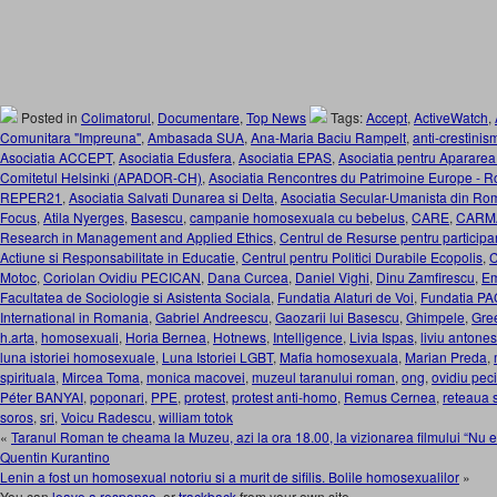
Posted in
Colimatorul
,
Documentare
,
Top News
Tags:
Accept
,
ActiveWatch
,
Comunitara "Impreuna"
,
Ambasada SUA
,
Ana-Maria Baciu Rampelt
,
anti-crestinis
Asociatia ACCEPT
,
Asociatia Edusfera
,
Asociatia EPAS
,
Asociatia pentru Apararea
Comitetul Helsinki (APADOR-CH)
,
Asociatia Rencontres du Patrimoine Europe -
REPER21
,
Asociatia Salvati Dunarea si Delta
,
Asociatia Secular-Umanista din R
Focus
,
Atila Nyerges
,
Basescu
,
campanie homosexuala cu bebelus
,
CARE
,
CARM
Research in Management and Applied Ethics
,
Centrul de Resurse pentru participa
Actiune si Responsabilitate in Educatie
,
Centrul pentru Politici Durabile Ecopolis
,
Motoc
,
Coriolan Ovidiu PECICAN
,
Dana Curcea
,
Daniel Vighi
,
Dinu Zamfirescu
,
Em
Facultatea de Sociologie si Asistenta Sociala
,
Fundatia Alaturi de Voi
,
Fundatia PA
International in Romania
,
Gabriel Andreescu
,
Gaozarii lui Basescu
,
Ghimpele
,
Gre
h.arta
,
homosexuali
,
Horia Bernea
,
Hotnews
,
Intelligence
,
Livia Ispas
,
liviu antones
luna istoriei homosexuale
,
Luna Istoriei LGBT
,
Mafia homosexuala
,
Marian Preda
,
spirituala
,
Mircea Toma
,
monica macovei
,
muzeul taranului roman
,
ong
,
ovidiu pec
Péter BANYAI
,
poponari
,
PPE
,
protest
,
protest anti-homo
,
Remus Cernea
,
reteaua 
soros
,
sri
,
Voicu Radescu
,
william totok
«
Taranul Roman te cheama la Muzeu, azi la ora 18.00, la vizionarea filmului “Nu 
Quentin Kurantino
Lenin a fost un homosexual notoriu si a murit de sifilis. Bolile homosexualilor
»
You can
leave a response
, or
trackback
from your own site.