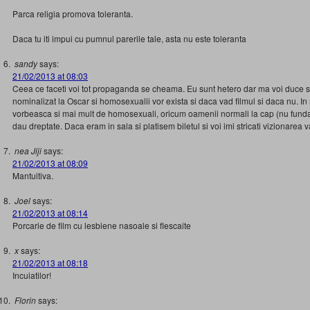
Parca religia promova toleranta.
Daca tu iti impui cu pumnul parerile tale, asta nu este toleranta
sandy
says:
21/02/2013 at 08:03
Ceea ce faceti voi tot propaganda se cheama. Eu sunt hetero dar ma voi duce sa
nominalizat la Oscar si homosexualii vor exista si daca vad filmul si daca nu. In
vorbeasca si mai mult de homosexuali, oricum oamenii normali la cap (nu funda
dau dreptate. Daca eram in sala si platisem biletul si voi imi stricati vizionarea
nea Jiji
says:
21/02/2013 at 08:09
Mantuitiva.
Joel
says:
21/02/2013 at 08:14
Porcarie de film cu lesbiene nasoale si flescaite
x
says:
21/02/2013 at 08:18
Incuiatilor!
Florin
says: