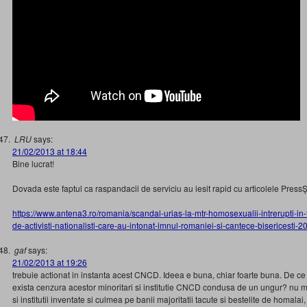
LRU
says:
21/02/2013 at 18:44
Bine lucrat!
Dovada este faptul ca raspandacii de serviciu au iesit rapid cu articolele Pres
https://www.antena3.ro/romania/scandal-urias-la-mtr-homosexualii-intrerupti-in-t
de-activisti-nationalisti-care-au-intonat-imnul-romaniei-si-cantece-bisericesti-
gaf
says:
21/02/2013 at 19:26
trebuie actionat in instanta acest CNCD. Ideea e buna, chiar foarte buna. De ce
exista cenzura acestor minoritari si institutie CNCD condusa de un ungur? nu 
si institutii inventate si culmea pe banii majoritatii tacute si bestelite de homalai