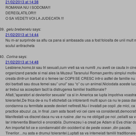
21/02/2013 at 14:38
ROMANIA NU I SODOMA!!!
DEREGLATILOR!!!
O SA VEDETI VOI LA JUDECATA !!!
gelu brebenelu
says:
21/02/2013 at 14:44
Nu m-ar surprinde sa aflu ca pana si ambasada usa a fost folosita de unii mult m
scutul antiracheta
Corina
says:
21/02/2013 at 14:48
Lesbiene,homo,bi sau tri sexuali,cum vreti sa va numiti ,nu aveti ce cauta in cin
organizand parade si mai ales la Muzeul Taranului Roman,pentru simplul motiv c
creata dintr-un barbat si o femee iar COPII SE CRESC intr-o astfel de familie nu 
doi barbati sau doua femei sau” unul” sau “o” cu un animal.Niciodata aceste luc
ar trebui sa acceptam tacit la distrugerea familiei traditionale?
Aflati,”aparatori ai devierilor sexuale” ca si in America se lupta impotriva voastr
tolerantei,De frica de-a nu fi etichetati ca intoleranti multi spun ca nu le pasa da
condamna cu fermitate aceste devieri nefiresti.Nu-i invatati pe copii ,de mici, c
practice abuzul ,ca, in final ,cam asta faceti voi cei care va considerati,democrati 
Manifestati-va discret daca nu va e rusine ,dar nu ne obligati pe noi ,ceilalti sa
Iar interventia Bisericii e onorabila .Dumnezeu l-a creat pe Adam si Eva chiar dac
Am importat tot ce e condamnabil din occident si de peste ocean ,din pacate.
Tinerilor…nu asta e drumul tolerantei.Luptati sa va intemeiati familii traditional