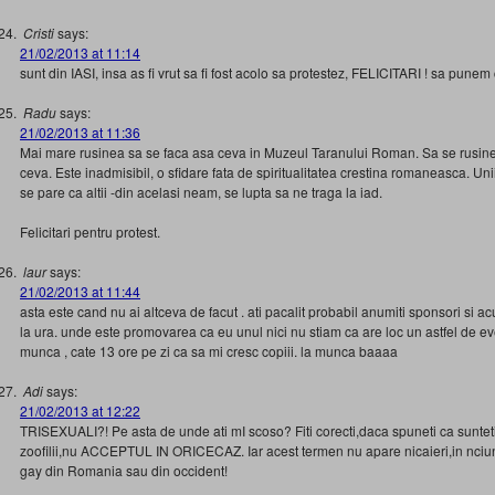
Cristi
says:
21/02/2013 at 11:14
sunt din IASI, insa as fi vrut sa fi fost acolo sa protestez, FELICITARI ! sa punem
Radu
says:
21/02/2013 at 11:36
Mai mare rusinea sa se faca asa ceva in Muzeul Taranului Roman. Sa se rusine
ceva. Este inadmisibil, o sfidare fata de spiritualitatea crestina romaneasca. Unii
se pare ca altii -din acelasi neam, se lupta sa ne traga la iad.
Felicitari pentru protest.
laur
says:
21/02/2013 at 11:44
asta este cand nu ai altceva de facut . ati pacalit probabil anumiti sponsori si ac
la ura. unde este promovarea ca eu unul nici nu stiam ca are loc un astfel de e
munca , cate 13 ore pe zi ca sa mi cresc copiii. la munca baaaa
Adi
says:
21/02/2013 at 12:22
TRISEXUALI?! Pe asta de unde ati mI scoso? Fiti corecti,daca spuneti ca sunteti
zoofilii,nu ACCEPTUL IN ORICECAZ. Iar acest termen nu apare nicaieri,in nciun
gay din Romania sau din occident!