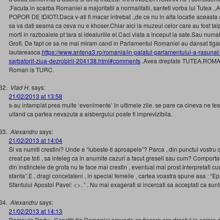
.Facuta in scarba Romaniei a majoritatii a normalitatii. santeti vorba lui Tu
POPOR DE IDIOTI.Daca v-ati fi macar intrebat .,de ce nu in alta locatie aceasta co
sa va dati seama ca ceva nu e khoser.Chiar aici la muzeul celor care au fost talpa
morti in razboaiele pt tara si idealuriile ei.Caci viata a inceput la sate.Sau numai 
Grofi. De fapt ce sa ne mai miram cand in Parlamentul Romaniei au dansat tiga
lautareasca.
https://www.antena3.ro/romania/in-palatul-parlamentului-a-rasunat
sarbatorit-ziua-dezrobirii-204138.html#comments
.Avea dreptate TUTEA.ROMAN
Roman is TURC.
Vlad H.
says:
21/02/2013 at 13:58
s-au intamplat prea multe ‘evenimente’ in ultimele zile. se pare ca cineva ne te
uitand ca partea nevazuta a aisbergului poate fi imprevizibila.
Alexandru
says:
21/02/2013 at 14:04
Si va numiti crestini? Unde e “iubeste-ti aproapele”? Parca , din punctul vost
creat pe toti , sa inteleg ca in anumite cazuri a facut greseli sau cum? Comport
din instinctele de grota nu te face mai crestin , eventual mai prost.Interpretati c
sfanta”.E , dragi concetateni , in special femeile , cartea voastra spune asa : “Ep
Sfantului Apostol Pavel: <>. ” . Nu mai exagerati si incercati sa acceptati ca sunte
Alexandru
says:
21/02/2013 at 14:13
Domnule Radu , Constitutia Romaniei prevede ca fiecare are dreptul la opinie s