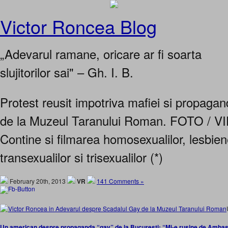
Victor Roncea Blog
„Adevarul ramane, oricare ar fi soarta
slujitorilor sai" – Gh. I. B.
Protest reusit impotriva mafiei si propag
de la Muzeul Taranului Roman. FOTO / 
Contine si filmarea homosexualilor, lesbien
transexualilor si trisexualilor (*)
February 20th, 2013
VR
141 Comments »
Un american despre propaganda “gay” de la Bucuresti: “Mi-e rusine de Amba