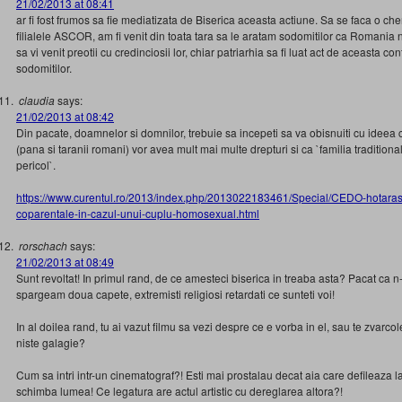
21/02/2013 at 08:41
ar fi fost frumos sa fie mediatizata de Biserica aceasta actiune. Sa se faca o c
filialele ASCOR, am fi venit din toata tara sa le aratam sodomitilor ca Romania n
sa vi venit preotii cu credinciosii lor, chiar patriarhia sa fi luat act de aceasta co
sodomitilor.
claudia
says:
21/02/2013 at 08:42
Din pacate, doamnelor si domnilor, trebuie sa incepeti sa va obisnuiti cu ideea 
(pana si taranii romani) vor avea mult mai multe drepturi si ca `familia tradition
pericol`.
https://www.curentul.ro/2013/index.php/2013022183461/Special/CEDO-hotarast
coparentale-in-cazul-unui-cuplu-homosexual.html
rorschach
says:
21/02/2013 at 08:49
Sunt revoltat! In primul rand, de ce amesteci biserica in treaba asta? Pacat ca n
spargeam doua capete, extremisti religiosi retardati ce sunteti voi!
In al doilea rand, tu ai vazut filmu sa vezi despre ce e vorba in el, sau te zvarco
niste galagie?
Cum sa intri intr-un cinematograf?! Esti mai prostalau decat aia care defileaza 
schimba lumea! Ce legatura are actul artistic cu dereglarea altora?!