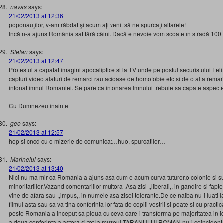
navas
says:
21/02/2013 at 12:36
poponauţilor, v-am răbdat şi acum aţi venit să ne spurcaţi altarele!
Încă n-a ajuns România sat fără câini. Dacă e nevoie vom scoate în stradă 100
Stefan
says:
21/02/2013 at 12:47
Protestul a capatat imagini apocaliptice si la TV unde pe postul securistului Fel
capturi video alaturi de remarci rautacioase de homofobie etc si de o alta remar
intonat imnul Romaniei. Se pare ca intonarea Imnului trebuie sa capate aspect
Cu Dumnezeu inainte
geo
says:
21/02/2013 at 12:57
hop si cncd cu o mizerie de comunicat…huo, spurcatilor…
Marinelul
says:
21/02/2013 at 13:40
Nici nu ma mir ca Romania a ajuns asa cum e acum curva tuturor,o colonie si 
minoritariilor.Vazand comentariilor multora .Asa zisi ,,liberali,, in gandire si fapt
vine de afara sau ,,impus,, in numele asa zisei tolerante.De ce naiba nu-i luati 
filmul asta sau sa va tina conferinta lor fata de copiii vostrii si poate si cu prac
peste Romania a inceput sa ploua cu ceva care-i transforma pe majoritatea in i
a doua conferinta a astora si tot la muzeul TARANULUI ROMAN nu-i coincidenta 