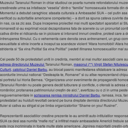
Muzeului Taranului Roman in chiar studioul ce poarta numele refondatorului muzeul
crestineste urma sa infatiseze “veselia” dintr-o “familie” homosexuala formata din d
Momentul a debutat caraghios: atasata culturala a Ambasadei SUA – cel putin as
verificat cu autoritatile americane competente) – a dorit sa spuna cateva cuvinte dar
in nas, ca sa zic asa. Dupa inceperea proiectiei mai multi spectatori aparatori ai Stu
romanesti si-au exprimat vocal dezaprobarea fata de scenele cu un pronuntat conti
cativa dintre ei ridicandu-se in picioare si intonand imnuri crestine, protest care a d
intreruperea filmului. Cu o vehementa care denota ceva antrenament, un grup co
sexualitate si etnie incerte a inceput sa scandeze violent “Afara homofobii! Afara h
stridenta si “Sa vina Politia! Sa vina Politia!” (
vedeti filmarea homosexualilor mai s
Cei peste 50 de protestatari uniti in credinta, membri ai mai multor asociatii care au 
adresa directorului Muzeului
Taranului Roman,
masonul (**) Virgil Stefan Nitulesc
Culturii, catolicul Daniel Barbu
, au blocat pasnic manifestarea sfidatoare la adresa 
acordurile imnului national “Desteapta-te, Romane!” si cu afise reprezentand chip
si portretul lui Horia Bernea. “Organizarea unor evenimente de propagandă homos
Țăranului Român nu poate genera decât tulburare și conflicte, o ofensă la adresa cred
românilor, profanarea patrimoniului creștin de aici.”, avertizau cu o zi in urma peste
neguvernamentale in
scrisoarea remisa ministrului Daniel Barbu
, ramasa, inca, fa
protestatari au huiduit revoltati cerand pe buna dreptate demisia directorului Muzeul
fluier si cativa au strigat si pe limba organizatorilor “Shame on you! Rusine!”.
Reprezentantii asociatiilor crestine prezente le-au amintit auto-intitulatilor respons
SUA ca desi asa numita “mafie roz” a infiltrat masiv ambasadele Americii trebuie 
este inca incriminata in foarte multe state americane. Jignirea majoritatii crestin-o