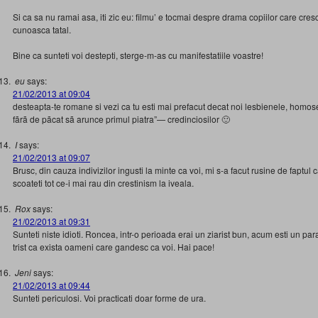
Si ca sa nu ramai asa, iti zic eu: filmu’ e tocmai despre drama copiilor care cres
cunoasca tatal.
Bine ca sunteti voi destepti, sterge-m-as cu manifestatiile voastre!
eu
says:
21/02/2013 at 09:04
desteapta-te romane si vezi ca tu esti mai prefacut decat noi lesbienele, homosex
fãrã de pãcat sã arunce primul piatra”— credinciosilor 🙂
I
says:
21/02/2013 at 09:07
Brusc, din cauza indivizilor ingusti la minte ca voi, mi s-a facut rusine de faptul c
scoateti tot ce-i mai rau din crestinism la iveala.
Rox
says:
21/02/2013 at 09:31
Sunteti niste idioti. Roncea, intr-o perioada erai un ziarist bun, acum esti un par
trist ca exista oameni care gandesc ca voi. Hai pace!
Jeni
says:
21/02/2013 at 09:44
Sunteti periculosi. Voi practicati doar forme de ura.