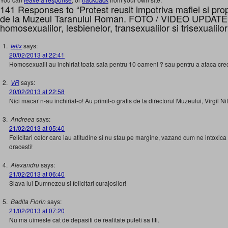
141 Responses to “Protest reusit impotriva mafiei si p
de la Muzeul Taranului Roman. FOTO / VIDEO UPDATE. 
homosexualilor, lesbienelor, transexualilor si trisexualilor 
felix
says:
20/02/2013 at 22:41
Homosexualii au inchiriat toata sala pentru 10 oameni ? sau pentru a ataca cred
VR
says:
20/02/2013 at 22:58
Nici macar n-au inchiriat-o! Au primit-o gratis de la directorul Muzeului, Virgil Ni
Andreea
says:
21/02/2013 at 05:40
Felicitari celor care iau atitudine si nu stau pe margine, vazand cum ne intoxica
dracesti!
Alexandru
says:
21/02/2013 at 06:40
Slava lui Dumnezeu si felicitari curajosilor!
Badita Florin
says:
21/02/2013 at 07:20
Nu ma uimeste cat de depasiti de realitate puteti sa fiti.