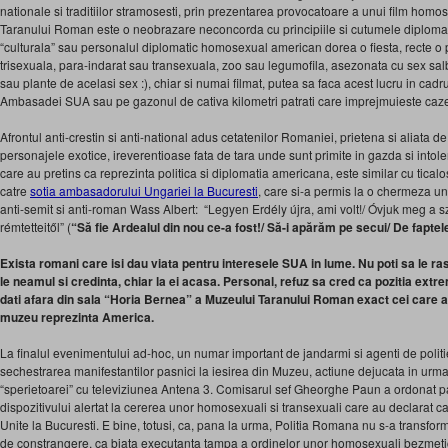
nationale si traditiilor stramosesti, prin prezentarea provocatoare a unui film homo
Taranului Roman este o neobrazare neconcorda cu principiile si cutumele diplomat
“culturala” sau personalul diplomatic homosexual american dorea o fiesta, recte o 
trisexuala, para-indarat sau transexuala, zoo sau legumofila, asezonata cu sex salba
sau plante de acelasi sex :), chiar si numai filmat, putea sa faca acest lucru in cadru
Ambasadei SUA sau pe gazonul de cativa kilometri patrati care imprejmuieste ca
Afrontul anti-crestin si anti-national adus cetatenilor Romaniei, prietena si aliata d
personajele exotice, ireverentioase fata de tara unde sunt primite in gazda si intole
care au pretins ca reprezinta politica si diplomatia americana, este similar cu ticalo
catre
sotia ambasadorului Ungariei la Bucuresti
, care si-a permis la o chermeza 
anti-semit si anti-roman Wass Albert: “Legyen Erdély újra, ami volt!/ Óvjuk meg a 
rémtetteitől” (
“Să fie Ardealul din nou ce-a fost!/ Să-i apărăm pe secui/ De fapte
Exista romani care isi dau viata pentru interesele SUA in lume. Nu poti sa le ras
le neamul si credinta, chiar la ei acasa. Personal, refuz sa cred ca pozitia extrem
dati afara din sala “Horia Bernea” a Muzeului Taranului Roman exact cei care a
muzeu reprezinta America.
La finalul evenimentului ad-hoc, un numar important de jandarmi si agenti de politie
sechestrarea manifestantilor pasnici la iesirea din Muzeu, actiune dejucata in urma 
“sperietoarei” cu televiziunea Antena 3. Comisarul sef Gheorghe Paun a ordonat p
dispozitivului alertat la cererea unor homosexuali si transexuali care au declarat 
Unite la Bucuresti. E bine, totusi, ca, pana la urma, Politia Romana nu s-a transform
de constrangere, ca biata executanta tampa a ordinelor unor homosexuali bezmetici