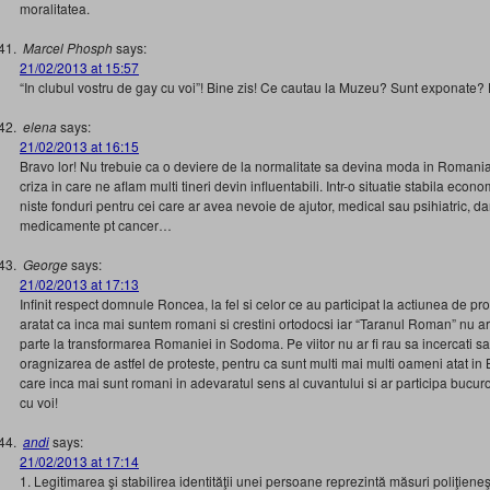
moralitatea.
Marcel Phosph
says:
21/02/2013 at 15:57
“In clubul vostru de gay cu voi”! Bine zis! Ce cautau la Muzeu? Sunt exponate?
elena
says:
21/02/2013 at 16:15
Bravo lor! Nu trebuie ca o deviere de la normalitate sa devina moda in Romania.
criza in care ne aflam multi tineri devin influentabili. Intr-o situatie stabila eco
niste fonduri pentru cei care ar avea nevoie de ajutor, medical sau psihiatric, d
medicamente pt cancer…
George
says:
21/02/2013 at 17:13
Infinit respect domnule Roncea, la fel si celor ce au participat la actiunea de pro
aratat ca inca mai suntem romani si crestini ortodocsi iar “Taranul Roman” nu are 
parte la transformarea Romaniei in Sodoma. Pe viitor nu ar fi rau sa incercati sa
oragnizarea de astfel de proteste, pentru ca sunt multi mai multi oameni atat in B
care inca mai sunt romani in adevaratul sens al cuvantului si ar participa bucur
cu voi!
andi
says:
21/02/2013 at 17:14
1. Legitimarea şi stabilirea identităţii unei persoane reprezintă măsuri poliţieneş