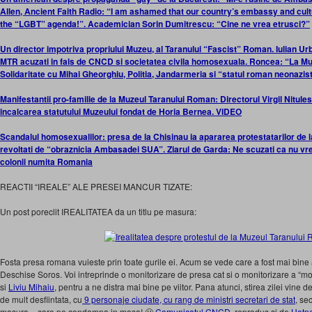
Allen, Ancient Faith Radio: “I am ashamed that our country’s embassy and cul
the “LGBT” agenda!”. Academician Sorin Dumitrescu: “Cine ne vrea etrusci?”
Un director impotriva propriului Muzeu, al Taranului “Fascist” Roman. Iulian Urba
MTR acuzati in fals de CNCD si societatea civila homosexuala. Roncea: “La Muz
Solidaritate cu Mihai Gheorghiu, Politia, Jandarmeria si “statul roman neonazis
Manifestantii pro-familie de la Muzeul Taranului Roman: Directorul Virgil Nitul
incalcarea statutului Muzeului fondat de Horia Bernea. VIDEO
Scandalul homosexualilor: presa de la Chisinau ia apararea protestatarilor de 
revoltati de “obraznicia Ambasadei SUA”. Ziarul de Garda: Ne scuzati ca nu vr
colonii numita Romania
REACTII “IREALE” ALE PRESEI MANCUR TIZATE:
Un post poreclit IREALITATEA da un titlu pe masura:
Fosta presa romana vuieste prin toate gurile ei. Acum se vede care a fost mai bin
Deschise Soros. Voi intreprinde o monitorizare de presa cat si o monitorizare a “mo
si
Liviu Mihaiu
, pentru a ne distra mai bine pe viitor. Pana atunci, stirea zilei vine 
de mult desfiintata, cu
9 personaje ciudate, cu rang de ministri secretari de stat
, se
masura – care ne condamna in masa! 🙂
Comunicatul CNCD
, reprodus si de
Hotn