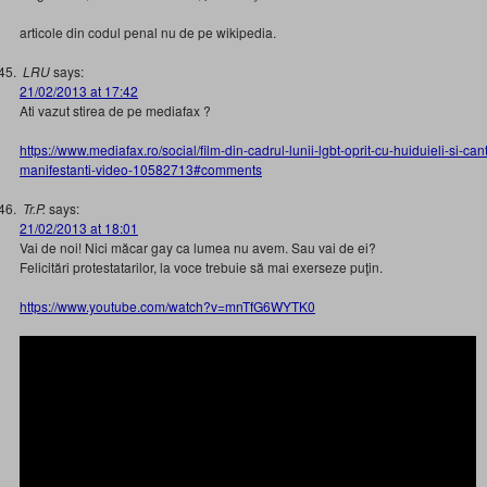
articole din codul penal nu de pe wikipedia.
LRU
says:
21/02/2013 at 17:42
Ati vazut stirea de pe mediafax ?
https://www.mediafax.ro/social/film-din-cadrul-lunii-lgbt-oprit-cu-huiduieli-si-c
manifestanti-video-10582713#comments
Tr.P.
says:
21/02/2013 at 18:01
Vai de noi! Nici măcar gay ca lumea nu avem. Sau vai de ei?
Felicitări protestatarilor, la voce trebuie să mai exerseze puţin.
https://www.youtube.com/watch?v=mnTfG6WYTK0