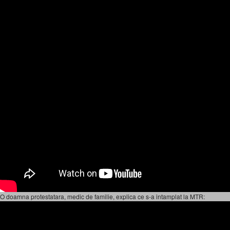
O doamna protestatara, medic de familie, explica ce s-a intamplat la MTR: