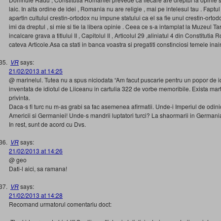
laic. In alta ordine de idei , Romania nu are religie , mai pe intelesul tau . Faptu
apartin cultului crestin-ortodox nu impune statului ca el sa fie unul crestin-orto
imi da dreptul , si mie si tie la libera opinie . Ceea ce s-a intamplat la Muzeul T
incalcare grava a titlului II , Capitolul II , Articolul 29 ,aliniatul 4 din Constitutia
cateva Articole.Asa ca stati in banca voastra si pregatiti constinciosi temele ina
VR
says:
21/02/2013 at 14:25
@ marinelul. Tutea nu a spus niciodata “Am facut puscarie pentru un popor de idi
inventata de idiotul de Liiceanu in cartulia 322 de vorbe memoribile. Exista mart
privinta.
Daca-s fi turc nu m-as grabi sa fac asemenea afirmatii. Unde-i Imperiul de odi
Americii si Germaniei! Unde-s mandrii luptatori turci? La shaormarii in Germania
In rest, sunt de acord cu Dvs.
VR
says:
21/02/2013 at 14:26
@ geo
Dati-l aici, sa ramana!
VR
says:
21/02/2013 at 14:28
Recomand urmatorul comentariu doct: