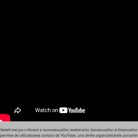
Vedeti mai jos o filmare a homosexualilor, lesbienelor, transexualilor si trisexualilor
permise de utilizatoarea contului de YouYube, una dintre organizatoarele porcarie