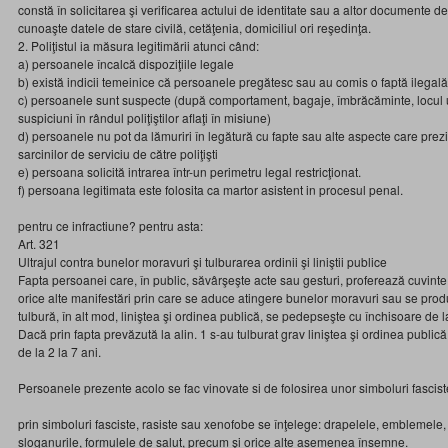
constă în solicitarea şi verificarea actului de identitate sau a altor documente de
cunoaşte datele de stare civilă, cetăţenia, domiciliul ori reşedinţa.
2. Poliţistul ia măsura legitimării atunci când:
a) persoanele încalcă dispoziţiile legale
b) există indicii temeinice că persoanele pregătesc sau au comis o faptă ilegală
c) persoanele sunt suspecte (după comportament, bagaje, îmbrăcăminte, locul 
suspiciuni în rândul poliţiştilor aflaţi în misiune)
d) persoanele nu pot da lămuriri în legătură cu fapte sau alte aspecte care prez
sarcinilor de serviciu de către poliţişti
e) persoana solicită intrarea într-un perimetru legal restricţionat.
f) persoana legitimata este folosita ca martor asistent in procesul penal.
pentru ce infractiune? pentru asta:
Art. 321
Ultrajul contra bunelor moravuri şi tulburarea ordinii şi liniştii publice
Fapta persoanei care, în public, săvârşeşte acte sau gesturi, proferează cuvinte 
orice alte manifestări prin care se aduce atingere bunelor moravuri sau se prod
tulbură, în alt mod, liniştea şi ordinea publică, se pedepseşte cu închisoare de l
Dacă prin fapta prevăzută la alin. 1 s-au tulburat grav liniştea şi ordinea publi
de la 2 la 7 ani.
Persoanele prezente acolo se fac vinovate si de folosirea unor simboluri fascist
prin simboluri fasciste, rasiste sau xenofobe se înţelege: drapelele, emblemele,
sloganurile, formulele de salut, precum şi orice alte asemenea însemne.