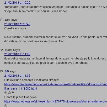
21/02/2013 at 10:25
“rorschach”, nerusinat obraznic,lasa vrajeala! Raspunsul e dat din titlu: “The Kids
“Copii sunt bine-mersi”. Esti bou sau vaca Kobe?
wsz
says:
21/02/2013 at 10:46
Chestia e simpla:
Niste frustrati, probabil violati in copilarie, au vrut sa vada un film pentru a-si re
din sala nu vroiau sa-i lase sa se chinuie. Atat.
elena
says:
21/02/2013 at 11:05
doar cei ce urasc raman incuiati in ura! dumnezeu ne iubeste pe toti. va doresc
mintea si sa realizati cat de gresite sunt actiunile dvs d-le roncea!
VR
says:
21/02/2013 at 11:05
O televiziune botezata IRealitatea titreaza:
https://www.realitatea.net/scene-ireale-in-bucuresti-nationalistii-ortodocsi-strig
film-la-mtr_1118080.html
🙂 🙂 🙂
Unora le place Hot-news
https://www.hotnews.ro/stiri-esential-14270775-video-scandal-mtr-incidente-proi
🙂