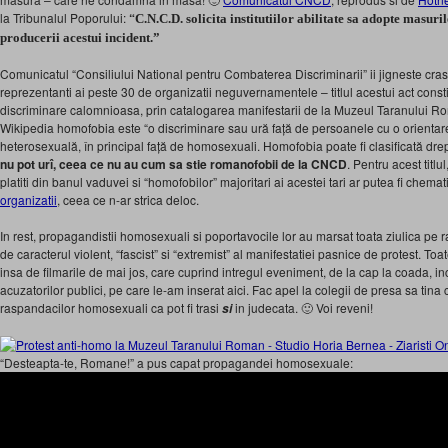
la Tribunalul Poporului:
“
C.N.C.D. solicita institutiilor abilitate sa adopte masuri
producerii acestui incident.”
Comunicatul “Consiliului National pentru Combaterea Discriminarii” ii jigneste cras 
reprezentanti ai peste 30 de organizatii neguvernamentele – titlul acestui act consti
discriminare calomnioasa, prin catalogarea manifestarii de la Muzeul Taranului R
Wikipedia homofobia este “o discriminare sau ură față de persoanele cu o orientar
heterosexuală, în principal față de homosexuali. Homofobia poate fi clasificată drep
nu pot urî, ceea ce nu au cum sa stie romanofobii de la CNCD
. Pentru acest titl
platiti din banul vaduvei si “homofobilor” majoritari ai acestei tari ar putea fi chema
organizatii
, ceea ce n-ar strica deloc.
In rest, propagandistii homosexuali si poportavocile lor au marsat toata ziulica pe
de caracterul violent, “fascist” si “extremist” al manifestatiei pasnice de protest. Toat
insa de filmarile de mai jos, care cuprind intregul eveniment, de la cap la coada, incl
acuzatorilor publici, pe care le-am inserat aici. Fac apel la colegii de presa sa tina
raspandacilor homosexuali ca pot fi trasi
in judecata. 🙂 Voi reveni!
si
“Desteapta-te, Romane!” a pus capat propagandei homosexuale: