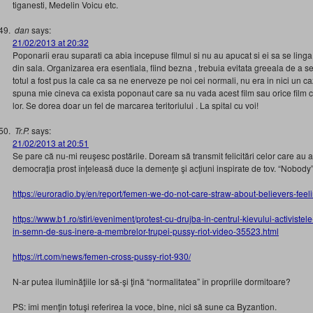
tiganesti, Medelin Voicu etc.
dan
says:
21/02/2013 at 20:32
Poponarii erau suparati ca abia incepuse filmul si nu au apucat si ei sa se linga p
din sala. Organizarea era esentiala, fiind bezna , trebuia evitata greeala de a s
totul a fost pus la cale ca sa ne enerveze pe noi cei normali, nu era in nici un ca
spuna mie cineva ca exista poponaut care sa nu vada acest film sau orice film ce
lor. Se dorea doar un fel de marcarea teritoriului . La spital cu voi!
Tr.P.
says:
21/02/2013 at 20:51
Se pare că nu-mi reuşesc postările. Doream să transmit felicitări celor care au ar
democraţia prost înţeleasă duce la demenţe şi acţiuni inspirate de tov. “Nobody”
https://euroradio.by/en/report/femen-we-do-not-care-straw-about-believers-fee
https://www.b1.ro/stiri/eveniment/protest-cu-drujba-in-centrul-kievului-activiste
in-semn-de-sus-inere-a-membrelor-trupei-pussy-riot-video-35523.html
https://rt.com/news/femen-cross-pussy-riot-930/
N-ar putea iluminăţiile lor să-şi ţină “normalitatea” în propriile dormitoare?
PS: îmi menţin totuşi referirea la voce, bine, nici să sune ca Byzantion.