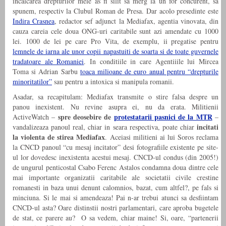
incalcarea drepturilor mele as fi silit sa merg la un for concurent, sa
spunem, respectiv la Clubul Roman de Presa. Dar acolo presedinte este
Indira Crasnea
, redactor sef adjunct la Mediafax, agentia vinovata, din
cauza careia cele doua ONG-uri caritabile sunt azi amendate cu 1000
lei. 1000 de lei pe care Pro Vita, de exemplu, ii pregatise pentru
lemnele de iarna ale unor copii napastuiti de soarta si de toate guvernele
tradatoare ale Romaniei
. In conditiile in care Agentiiile lui Mircea
Toma si Adrian Sarbu
toaca milioane de euro anual pentru “drepturile
minoritatilor”
sau pentru a intoxica si manipula romanii.
Asadar, sa recapitulam: Mediafax transmite o stire falsa despre un
panou inexistent. Nu revine asupra ei, nu da erata. Militienii
spre deosebire de
protestatarii pasnici de la MTR
ActiveWatch –
–
incitati
vandalizeaza panoul real, chiar in seara respectiva, poate chiar
la violenta de stirea Mediafax
. Aceiasi militieni ai lui Soros reclama
la CNCD panoul “cu mesaj incitator” desi fotografiile existente pe site-
ul lor dovedesc inexistenta acestui mesaj. CNCD-ul condus (din 2005!)
de ungurul penticostal Csabo Ferenc Astalos condamna doua dintre cele
mai importante organizatii caritabile ale societatii civile crestine
romanesti in baza unui denunt calomnios, bazat, cum altfel?, pe fals si
minciuna. Si le mai si amendeaza! Pai n-ar trebui atunci sa desfiintam
CNCD-ul asta? Oare distinstii nostri parlamentari, care aproba bugetele
de stat, ce parere au? O sa vedem, chiar maine! Si, oare, “partenerii