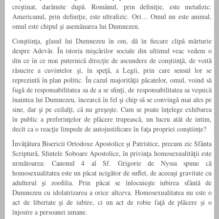
creştinat, darămite după. Românul, prin definiţie, este metafizic.
Americanul, prin definiţie, este ultrafizic. Ori… Omul nu este animal,
omul este chipul şi asemănarea lui Dumnezeu.
Conştiinţa, glasul lui Dumnezeu în om, dă în fiecare clipă mărturie
despre Adevăr. În istoria mişcărilor sociale din ultimul veac vedem o
din ce în ce mai puternică direcţie de ascundere de conştiinţă, de voită
răsucire a cuvintelor şi, în speţă, a Legii, prin care sensul lor se
reprezintă în plan politic. În cazul majorităţii păcatelor, omul, voind să
fugă de responsabilitatea sa de a se sfinţi, de responsabilitatea sa veşnică
înaintea lui Dumnezeu, încearcă în fel şi chip să se convingă mai ales pe
sine, dar şi pe ceilalţi, că nu greşeşte. Cum se poate înţelege exhibarea
în public a preferinţelor de plăcere trupească, un lucru atât de intim,
decît ca o reacţie limpede de autojustificare în faţa propriei conştiinţe?
Învăţătura Bisericii Ortodoxe Apostolice şi Patristice, precum zic Sfânta
Scriptură, Sfintele Soboare Apostolice, în privinţa homosexualităţii este
următoarea: Canonul 4 al Sf. Grigorie de Nyssa spune că
homosexualitatea este un păcat ucigător de suflet, de aceeaşi gravitate cu
adulterul şi zoofilia. Prin păcat se înlocuieşte iubirea sfântă de
Dumnezeu cu idolatrizarea a orice altceva. Homosexualitatea nu este o
act de libertate şi de iubire, ci un act de robie faţă de plăcere şi o
înjosire a persoanei umane.