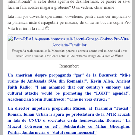
internationali” ai celor doua agentii de dezinformare, ce parere or sa-si
faca in fata acestei magarii grobiene? O sa vedem, chiar maine!
Iata mai jos dovezile operatiunii orweliene, pentru care cei implicati o
sa plateasca niste despagubiri pe masura, de or sa se bucure copiii Pro
Vita trei ierni la rand 🙂
Fotografia reala transmisa la Mediafax pentru a corecta continutul mincinos al unui
articol care a incitat la violenta activistii de extrema stanga de la Active Watch
Remember:
Un american despre propaganda “gay” de la Bucuresti: “Mi-e
rusine de Ambasada SUA din Romania!”. Kevin Allen, Ancient
Faith Radio: “I am ashamed that our country’s embassy and
cultural attache would be promoting the “LGBT” agenda!”.
Academician Sorin Dumitrescu: “Cine ne vrea etrusci?”
Un director impotriva propriului Muzeu, al Taranului “Fascist”
Roman. Iulian Urban ii apara pe protestatarii de la MTR acuzati
in fals de CNCD si societatea civila homosexuala. Roncea: “La
Muzeul Cotroceni cu ei!”. Solidaritate cu Mihai Gheorghiu,
Politia, Jandarmeria si “statul roman neonazist”