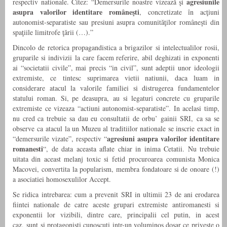
agresiunile
respectiv nationale. Citez: “Demersurile noastre vizează şi
asupra valorilor identitare româneşti
, concretizate în acţiuni
autonomist-separatiste sau presiuni asupra comunităţilor româneşti din
spaţiile limitrofe ţării (…).”
Dincolo de retorica propagandistica a brigazilor si intelectualilor rosii,
gruparile si indivizii la care facem referire, abil deghizati in exponenti
ai “societatii civile”, mai precis “in civil”, sunt adeptii unor ideologii
extremiste, ce tintesc suprimarea vietii natiunii, daca luam in
considerare atacul la valorile familiei si distrugerea fundamentelor
statului roman. Si, pe deasupra, au si legaturi concrete cu gruparile
extremiste ce vizeaza “actiuni autonomist-separatiste”. In acelasi timp,
nu cred ca trebuie sa dau eu consultatii de orbu’ gainii SRI, ca sa se
observe ca atacul la un Muzeu al traditiilor nationale se inscrie exact in
agresiuni asupra valorilor identitare
“demersurile vizate”, respectiv “
romanesti
“, de data aceasta aflate chiar in inima Cetatii. Nu trebuie
uitata din aceast melanj toxic si fetid procuroarea comunista Monica
Macovei, convertita la popularism, membra fondatoare si de onoare (!)
a asociatiei homosexulilor Accept.
Se ridica intrebarea: cum a prevenit SRI in ultimii 23 de ani erodarea
fiintei nationale de catre aceste grupari extremiste antiromanesti si
exponentii lor vizibili, dintre care, principalii cel putin, in acest
caz, sunt si protagonisti cunoscuti intr-un voluminos dosar ce priveste o