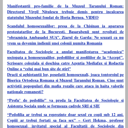
Manifestantii pro-familie de la Muzeul Taranului Roman:
Directorul Virgil Nitulescu trebuie demis pentru incalcarea
statutului Muzeului fondat de Horia Bernea. VIDEO
Scandalul homosexualilor: presa de la Chisinau ia apararea
protestatarilor de la Bucuresti. Basarabenii sunt revoltati de
“obraznicia Ambasadei SUA”. Ziarul de Garda: Ne scuzati ca nu
vrem sa devenim indienii unei colonii numita Romania
Facultatea de Sociologie a anulat manifestarea “academica”
sociopata a homosexualilor, pedofililor si zoofililor de la “Accept”.
Scrisoare colegiala si deschisa catre Agentia Mediafax si Redactia
Online a “celui mai bun site de stiri”
Dracii si aghiotantii lor, posedatii homosexuali, joaca tontoroiul pe
Biserica Ortodoxa Romana si Muzeul Taranului Roman. Cine sunt
activistii popopulari din mafia rozalie care ataca in haita valorile
nationale romanesti?
“Profu’ de pedofilie” va preda la Facultatea de Sociologie si
Asistenta Sociala unde se formeaza cadrele SRI si SIE
“Pedofilia ar trebui sa reprezinte doar sexul cu copii sub 12 ani.
Copiii ar trebui fortati sa faca sex” – Gert Hekma, profesor
homosexual, invitatul special al Facultatii de Sociologie din