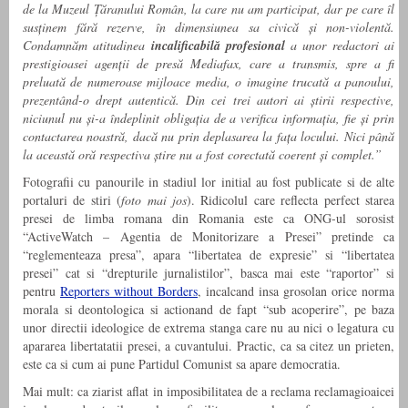
de la Muzeul Țăranului Român, la care nu am participat, dar pe care îl
susținem fără rezerve, în dimensiunea sa civică și non-violentă.
Condamnăm atitudinea
incalificabilă profesional
a unor redactori ai
prestigioasei agenții de presă Mediafax, care a transmis, spre a fi
preluată de numeroase mijloace media, o imagine trucată a panoului,
prezentând-o drept autentică. Din cei trei autori ai știrii respective,
niciunul nu și-a îndeplinit obligația de a verifica informația, fie și prin
contactarea noastră, dacă nu prin deplasarea la fața locului. Nici până
la această oră respectiva știre nu a fost corectată coerent și complet.”
Fotografii cu panourile in stadiul lor initial au fost publicate si de alte
portaluri de stiri (
foto mai jos
). Ridicolul care reflecta perfect starea
presei de limba romana din Romania este ca ONG-ul sorosist
“ActiveWatch – Agentia de Monitorizare a Presei” pretinde ca
“reglementeaza presa”, apara “libertatea de expresie” si “libertatea
presei” cat si “drepturile jurnalistilor”, basca mai este “raportor” si
pentru
Reporters without Borders
, incalcand insa grosolan orice norma
morala si deontologica si actionand de fapt “sub acoperire”, pe baza
unor directii ideologice de extrema stanga care nu au nici o legatura cu
apararea libertatatii presei, a cuvantului. Practic, ca sa citez un prieten,
este ca si cum ai pune Partidul Comunist sa apare democratia.
Mai mult: ca ziarist aflat in imposibilitatea de a reclama reclamagioaicei