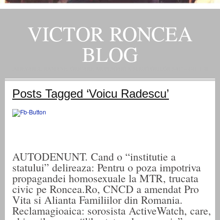
VICTOR RONCEA
BLOG
„ADEVARUL RAMANE, ORICARE AR FI SOARTA SLUJITORILOR SAI" – GH. I. B.
Posts Tagged ‘Voicu Radescu’
AUTODENUNT. Cand o “institutie a
statului” delireaza: Pentru o poza impotriva
propagandei homosexuale la MTR, trucata
civic pe Roncea.Ro, CNCD a amendat Pro
Vita si Alianta Familiilor din Romania.
Reclamagioaica: sorosista ActiveWatch, care,