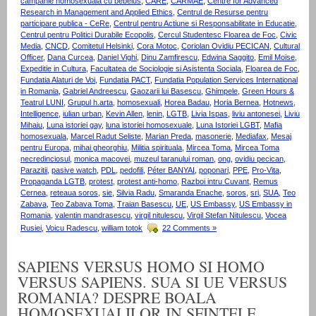
campanie homosexuala cu bebelus
,
CARE
,
CARMAE
,
Centre for Advanced
Research in Management and Applied Ethics
,
Centrul de Resurse pentru
participare publica - CeRe
,
Centrul pentru Actiune si Responsabilitate in Educatie
,
Centrul pentru Politici Durabile Ecopolis
,
Cercul Studentesc Floarea de Foc
,
Civic
Media
,
CNCD
,
Comitetul Helsinki
,
Cora Motoc
,
Coriolan Ovidiu PECICAN
,
Cultural
Officer
,
Dana Curcea
,
Daniel Vighi
,
Dinu Zamfirescu
,
Edwina Saggito
,
Emil Moise
,
Expeditie in Cultura
,
Facultatea de Sociologie si Asistenta Sociala
,
Floarea de Foc
,
Fundatia Alaturi de Voi
,
Fundatia PACT
,
Fundatia Population Services International
in Romania
,
Gabriel Andreescu
,
Gaozarii lui Basescu
,
Ghimpele
,
Green Hours &
Teatrul LUNI
,
Grupul h.arta
,
homosexuali
,
Horea Badau
,
Horia Bernea
,
Hotnews
,
Intelligence
,
iulian urban
,
Kevin Allen
,
lenin
,
LGTB
,
Livia Ispas
,
liviu antonesei
,
Liviu
Mihaiu
,
Luna istoriei gay
,
luna istoriei homosexuale
,
Luna Istoriei LGBT
,
Mafia
homosexuala
,
Marcel Radut Seliste
,
Marian Preda
,
masonerie
,
Mediafax
,
Mesaj
pentru Europa
,
mihai gheorghiu
,
Militia spirituala
,
Mircea Toma
,
Mircea Toma
necredinciosul
,
monica macovei
,
muzeul taranului roman
,
ong
,
ovidiu pecican
,
Parazitii
,
pasive watch
,
PDL
,
pedofili
,
Péter BANYAI
,
poponari
,
PPE
,
Pro-Vita
,
Propaganda LGTB
,
protest
,
protest anti-homo
,
Razboi intru Cuvant
,
Remus
Cernea
,
reteaua soros
,
sie
,
Silvia Radu
,
Smaranda Enache
,
soros
,
sri
,
SUA
,
Teo
Zabava
,
Teo Zabava Toma
,
Traian Basescu
,
UE
,
US Embassy
,
US Embassy in
Romania
,
valentin mandrasescu
,
virgil nitulescu
,
Virgil Stefan Nitulescu
,
Vocea
Rusiei
,
Voicu Radescu
,
william totok
22 Comments »
SAPIENS VERSUS HOMO SI HOMO
VERSUS SAPIENS. SUA SI UE VERSUS
ROMANIA? DESPRE BOALA
HOMOSEXUALILOR IN SFINTELE