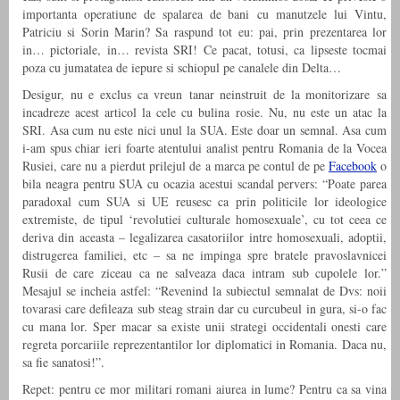
importanta operatiune de spalarea de bani cu manutzele lui Vintu,
Patriciu si Sorin Marin? Sa raspund tot eu: pai, prin prezentarea lor
in… pictoriale, in… revista SRI! Ce pacat, totusi, ca lipseste tocmai
poza cu jumatatea de iepure si schiopul pe canalele din Delta…
Desigur, nu e exclus ca vreun tanar neinstruit de la monitorizare sa
incadreze acest articol la cele cu bulina rosie. Nu, nu este un atac la
SRI. Asa cum nu este nici unul la SUA. Este doar un semnal. Asa cum
i-am spus chiar ieri foarte atentului analist pentru Romania de la Vocea
Rusiei, care nu a pierdut prilejul de a marca pe contul de pe
Facebook
o
bila neagra pentru SUA cu ocazia acestui scandal pervers: “Poate parea
paradoxal cum SUA si UE reusesc ca prin politicile lor ideologice
extremiste, de tipul ‘revolutiei culturale homosexuale’, cu tot ceea ce
deriva din aceasta – legalizarea casatoriilor intre homosexuali, adoptii,
distrugerea familiei, etc – sa ne impinga spre bratele pravoslavnicei
Rusii de care ziceau ca ne salveaza daca intram sub cupolele lor.”
Mesajul se incheia astfel: “Revenind la subiectul semnalat de Dvs: noii
tovarasi care defileaza sub steag strain dar cu curcubeul in gura, si-o fac
cu mana lor. Sper macar sa existe unii strategi occidentali onesti care
regreta porcariile reprezentantilor lor diplomatici in Romania. Daca nu,
sa fie sanatosi!”.
Repet: pentru ce mor militari romani aiurea in lume? Pentru ca sa vina