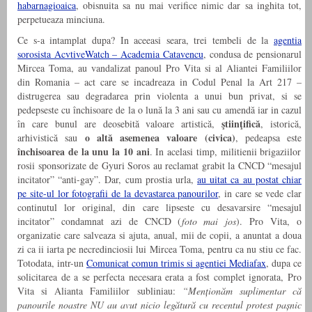
habarnagioaica
, obisnuita sa nu mai verifice nimic dar sa inghita tot,
perpetueaza minciuna.
Ce s-a intamplat dupa? In aceeasi seara, trei tembeli de la
agentia
sorosista AcvtiveWatch – Academia Catavencu
, condusa de pensionarul
Mircea Toma, au vandalizat panoul Pro Vita si al Aliantei Familiilor
din Romania – act care se incadreaza in Codul Penal la Art 217 –
distrugerea sau degradarea prin violenta a unui bun privat, si se
pedepseste cu închisoare de la o lună la 3 ani sau cu amendă iar in cazul
ştiinţifică
în care bunul are deosebită valoare artistică,
, istorică,
o altă asemenea valoare (civica)
arhivistică sau
, pedeapsa este
închisoarea de la unu la 10 ani
. In acelasi timp, militienii brigaziilor
rosii sponsorizate de Gyuri Soros au reclamat grabit la CNCD “mesajul
incitator” “anti-gay”. Dar, cum prostia urla,
au uitat ca au postat chiar
pe site-ul lor fotografii de la devastarea panourilor
, in care se vede clar
continutul lor original, din care lipseste cu desavarsire “mesajul
incitator” condamnat azi de CNCD (
foto mai jos
). Pro Vita, o
organizatie care salveaza si ajuta, anual, mii de copii, a anuntat a doua
zi ca ii iarta pe necredinciosii lui Mircea Toma, pentru ca nu stiu ce fac.
Totodata, intr-un
Comunicat comun trimis si agentiei Mediafax
, dupa ce
solicitarea de a se perfecta necesara erata a fost complet ignorata, Pro
Vita si Alianta Familiilor subliniau:
“Menționăm suplimentar că
panourile noastre NU au avut nicio legătură cu recentul protest pașnic