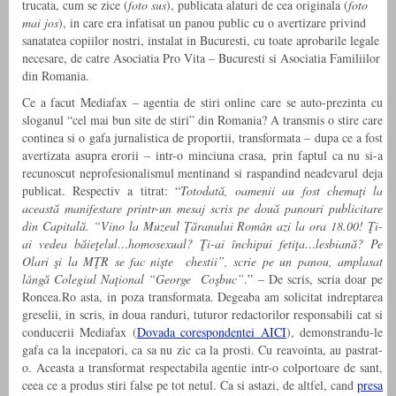
trucata, cum se zice (
foto sus
), publicata alaturi de cea originala (
foto
mai jos
), in care era infatisat un panou public cu o avertizare privind
sanatatea copiilor nostri, instalat in Bucuresti, cu toate aprobarile legale
necesare, de catre Asociatia Pro Vita – Bucuresti si Asociatia Familiilor
din Romania.
Ce a facut Mediafax – agentia de stiri online care se auto-prezinta cu
sloganul “cel mai bun site de stiri” din Romania? A transmis o stire care
continea si o gafa jurnalistica de proportii, transformata – dupa ce a fost
avertizata asupra erorii – intr-o minciuna crasa, prin faptul ca nu si-a
recunoscut neprofesionalismul mentinand si raspandind neadevarul deja
publicat. Respectiv a titrat: “
Totodată, oamenii au fost chemaţi la
această manifestare printr-un mesaj scris pe două panouri publicitare
din Capitală. “Vino la Muzeul Ţăranului Român azi la ora 18.00! Ţi-
ai vedea băieţelul…homosexual? Ţi-ai închipui fetiţa…lesbiană? Pe
Olari şi la MŢR se fac nişte chestii”, scrie pe un panou, amplasat
lângă Colegiul Naţional “George Coşbuc”
.” – De scris, scria doar pe
Roncea.Ro asta, in poza transformata. Degeaba am solicitat indreptarea
greselii, in scris, in doua randuri, tuturor redactorilor responsabili cat si
conducerii Mediafax (
Dovada corespondentei AICI
), demonstrandu-le
gafa ca la incepatori, ca sa nu zic ca la prosti. Cu reavointa, au pastrat-
o. Aceasta a transformat respectabila agentie intr-o colportoare de sant,
ceea ce a produs stiri false pe tot netul. Ca si astazi, de altfel, cand
presa