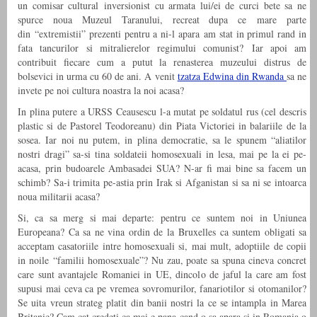
un comisar cultural inversionist cu armata lui/ei de curci bete sa ne
spurce noua Muzeul Taranului, recreat dupa ce mare parte
din “extremistii” prezenti pentru a ni-l apara am stat in primul rand in
fata tancurilor si mitralierelor regimului comunist? Iar apoi am
contribuit fiecare cum a putut la renasterea muzeului distrus de
bolsevici in urma cu 60 de ani. A venit
tzatza Edwina din Rwanda
sa ne
invete pe noi cultura noastra la noi acasa?
In plina putere a URSS Ceausescu l-a mutat pe soldatul rus (cel descris
plastic si de Pastorel Teodoreanu) din Piata Victoriei in balariile de la
sosea. Iar noi nu putem, in plina democratie, sa le spunem “aliatilor
nostri dragi” sa-si tina soldateii homosexuali in lesa, mai pe la ei pe-
acasa, prin budoarele Ambasadei SUA? N-ar fi mai bine sa facem un
schimb? Sa-i trimita pe-astia prin Irak si Afganistan si sa ni se intoarca
noua militarii acasa?
Si, ca sa merg si mai departe: pentru ce suntem noi in Uniunea
Europeana? Ca sa ne vina ordin de la Bruxelles ca suntem obligati sa
acceptam casatoriile intre homosexuali si, mai mult, adoptiile de copii
in noile “familii homosexuale”? Nu zau, poate sa spuna cineva concret
care sunt avantajele Romaniei in UE, dincolo de jaful la care am fost
supusi mai ceva ca pe vremea sovromurilor, fanariotilor si otomanilor?
Se uita vreun strateg platit din banii nostri la ce se intampla in Marea
Britanie? Cam cat credeti ca mai e pana cand o sa apara si in Romania o