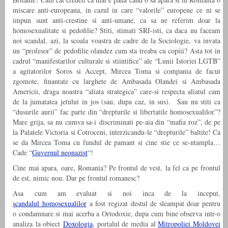
miscare anti-europeana, in cazul in care “valorile” europene ce ni se
impun sunt anti-crestine si anti-umane, ca sa ne referim doar la
homosexualitate si pedofilie? Stiti, stimati SRI-isti, ca daca nu faceam
noi scandal, azi, la scoala voastra de cadre de la Sociologie, va invata
un “profesor” de pedofilie olandez cum sta treaba cu copiii? Asta tot in
cadrul “manifestarilor culturale si stiintifice” ale “Lunii Istoriei LGTB”
a agitatorilor Soros si Accept, Mircea Toma si compania de facut
zgomote, finantate cu larghete de Ambasada Olandei si Ambasada
Americii, draga noastra “aliata strategica” care-si respecta aliatul cam
de la jumatatea jetului in jos (sau, dupa caz, in sus). Sau nu stiti ca
“dusurile aurii” fac parte din “drepturile si libertatile homosexualilor”?
Mare grija, sa nu cumva sa-i discriminati pe-aia din “mafia roz”, de pe
la Palatele Victoria si Cotroceni, interzicandu-le “drepturile” baltite! Ca
se da Mircea Toma cu fundul de pamant si cine stie ce se-ntampla…
Cade “
Guvernul neonazist
“!
Cine mai apara, oare, Romania? Pe frontul de vest, la fel ca pe frontul
de est, nimic nou. Dar pe frontul romanesc?
Asa cum am evaluat si noi inca de la inceput,
scandalul homosexualilor
a fost regizat destul de sleampat doar pentru
o condamnare si mai acerba a Ortodoxie, dupa cum bine observa intr-o
analiza la obiect
Doxologia
, portalul de media al
Mitropoliei Moldovei