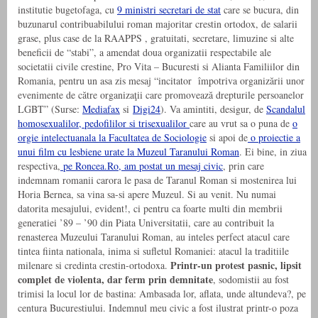
institutie bugetofaga, cu
9 ministri secretari de stat
care se bucura, din
buzunarul contribuabilului roman majoritar crestin ortodox, de salarii
grase, plus case de la RAAPPS , gratuitati, secretare, limuzine si alte
beneficii de “stabi”, a amendat doua organizatii respectabile ale
societatii civile crestine, Pro Vita – Bucuresti si Alianta Familiilor din
Romania, pentru un asa zis mesaj “incitator împotriva organizării unor
evenimente de către organizaţii care promovează drepturile persoanelor
LGBT” (Surse:
Mediafax
si
Digi24
). Va amintiti, desigur, de
Scandalul
homosexualilor, pedofililor si trisexualilor
care au vrut sa o puna de
o
orgie intelectuanala la Facultatea de Sociologie
si apoi de
o proiectie a
unui film cu lesbiene urate la Muzeul Taranului Roman
. Ei bine, in ziua
respectiva,
pe Roncea.Ro, am postat un mesaj civic
, prin care
indemnam romanii carora le pasa de Taranul Roman si mostenirea lui
Horia Bernea, sa vina sa-si apere Muzeul. Si au venit. Nu numai
datorita mesajului, evident!, ci pentru ca foarte multi din membrii
generatiei ’89 – ’90 din Piata Universitatii, care au contribuit la
renasterea Muzeului Taranului Roman, au inteles perfect atacul care
tintea fiinta nationala, inima si sufletul Romaniei: atacul la traditiile
Printr-un protest pasnic, lipsit
milenare si credinta crestin-ortodoxa.
complet de violenta, dar ferm prin demnitate
, sodomistii au fost
trimisi la locul lor de bastina: Ambasada lor, aflata, unde altundeva?, pe
centura Bucurestiului. Indemnul meu civic a fost ilustrat printr-o poza