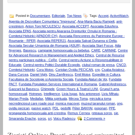
Posted in
Documentare
,
Editoriale
,
Top News
Tags:
Accept
,
ActiveWatch
,
Agentia de Dezvoltare Comunitara "Impreuna"
,
Ana-Maria Baciu Rampelt
,
anti-
crestinism
,
Anton Toni NICULESCU
,
Asociatia ACCEPT
,
Asociatia Edusfera
,
Asociatia EPAS
,
Asociatia pentru Apararea Drepturilor Omului in Romania -
Comitetul Helsinki (APADOR-CH)
,
Asociatia Rencontres du Patrimoine Europe -
Roumanie - RPER
,
Asociatia REPER21
,
Asociatia Salvati Dunarea si Delta
,
Asociatia Secular-Umanista din Romania (ASUR)
,
Asociatia Start Focus
,
Atila
Nyerges
,
Basescu
,
campanie homosexuala cu bebelus
,
CARE
,
CARMAE
,
Centre
for Advanced Research in Management and Applied Ethics
,
Centrul de Resurse
pentru participare publica - CeRe
,
Centrul pentru Actiune si Responsabilitate in
Educatie
,
Centrul pentru Politici Durabile Ecopolis
,
clubul roman de presa
,
CNCD
,
Comitetul Helsinki
,
Cora Motoc
,
Coriolan Ovidiu PECICAN
,
crp
,
Csaba Astalosz
,
Dana Curcea
,
Daniel Vighi
,
Dinu Zamfirescu
,
Emil Moise
,
Expeditie in Cultura
,
Facultatea de Sociologie si Asistenta Sociala
,
Fundatia Alaturi de Voi
,
Fundatia
PACT
,
Fundatia Population Services International in Romania
,
Gabriel Andreescu
,
Gaozarii lui Basescu
,
Ghimpele
,
Green Hours & Teatrul LUNI
,
Grupul h.arta
,
homosexuali
,
Hotnews
,
Intelligence
,
Livia Ispas
,
liviu antonesei
,
Liviu Mihaiu
,
Marian Preda
,
Mediafax
,
Militia spirituala
,
Mircea Toma
,
mirciulica toma
necredinciosul care roade osul
,
monica macovei
,
muzeul taranului roman
,
ong
,
ovidiu pecican
,
pasive watch
,
PDL
,
pedofili
,
Péter BANYAI
,
poponari
,
PPE
,
propaganda homosexuala anti-crestina
,
Remus Cernea
,
reteaua soros
,
sie
,
Smaranda Enache
,
soros
,
sri
,
Voicu Radescu
2 Comments »
Ziaristi Online: Preoti, profesori universitari,