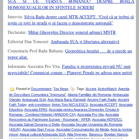
SUA SI UE VERSUS ROMANIA? DESPRE BOALA
HOMOSEXUALILOR IN SFINTELE SCRIERI
Interviu:
Silvia Radu despre cazul MŢR-ACCEPT: “Cred că ar trebui să
ieşim cu toţii în stradă şi să facem o demonstraţie naţională”
Declaratie:
Mihai Gheorghiu Director general adjunct MNŢR
Editorial Dan Tomozei:
Ambasada SUA şi libertatea alternativă
Comentariu Prof Radu Baltasiu:
Geopolitica luxului …. de a pierde un
popor
aliat.
Informatie Asociatia Pro Vita:
Familia și proprietatea privată NU sunt
negociabile! Comunicat comun – Plangeri Penale pe adresa unor netoti
Posted in
Documentare
,
Top News
Tags:
Accept
,
ActiveWatch
,
Agentia
de Dezvoltare Comunitara "Impreuna"
,
Alianta Familiilor din Romania
,
Ambasada
Olandei
,
Ambasada SUA
,
Ana-Maria Baciu Rampelt
,
Ancient Faith Radio
,
Ancient
Faith Today
,
anti-crestinism
,
Anton Toni NICULESCU
,
Asociatia ACCEPT
,
Asociatia
Edusfera
,
Asociatia EPAS
,
Asociatia pentru Apararea Drepturilor Omului in
Romania - Comitetul Helsinki (APADOR-CH)
,
Asociatia Pro Vita
,
Asociatia
Rencontres du Patrimoine Europe - Roumanie - RPER
,
Asociatia REPER21
,
Asociatia Salvati Dunarea si Delta
,
Asociatia Secular-Umanista din Romania
(ASUR)
,
Asociatia Start Focus
,
Asociatiei Consumatorilor de Media
,
Asta la revista
mesei
,
Atasat cultural Ambasada SUA
,
Atila Nyerges
,
Basescu
,
Bogdan Stanciu
,