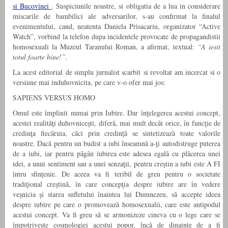
si Bucovinei
. Suspiciunile noastre, si obligatia de a lua in considerare
miscarile de bambilici ale adversarilor, s-au confirmat la finalul
evenimentului, cand, neatenta Daniela Prisacariu, organizator “Active
Watch”, vorbind la telefon dupa incidentele provocate de propagandistii
homosexuali la Muzeul Taranului Roman, a afirmat, textual:
“A iesit
totul foarte bine!”.
La acest editorial de simplu jurnalist scarbit si revoltat am incercat si o
versiune mai induhovnicita, pe care v-o ofer mai jos:
SAPIENS VERSUS HOMO
Omul este împlinit numai prin Iubire. Dar înţelegerea acestui concept,
acestei realităţi duhovniceşti, diferă, mai mult decât orice, în funcţie de
credinţa fiecăruia, căci prin credinţă se sintetizează toate valorile
noastre. Dacă pentru un budist a iubi înseamnă a-ţi autodistruge puterea
de a iubi, iar pentru păgân iubirea este adesea egală cu plăcerea unei
idei, a unui sentiment sau a unei senzaţii, pentru creştin a iubi este A FI
întru sfinţenie. De aceea va fi teribil de greu pentru o societate
tradiţional creştină, în care concepţia despre iubire are în vedere
veşnicia şi starea sufletului înaintea lui Dumnezeu, să accepte ideea
despre iubire pe care o promovează homosexualii, care este antipodul
acestui concept. Va fi greu să se armonizeze cineva cu o lege care se
împotriveşte cosmologiei acestui popor, încă de dinainte de a fi