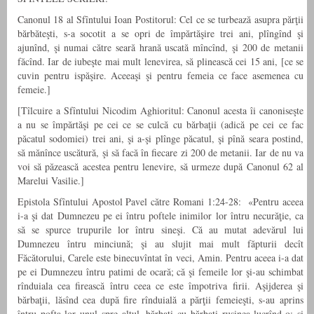
Canonul 18 al Sfîntului Ioan Postitorul: Cel ce se turbează asupra părţii
bărbăteşti, s-a socotit a se opri de împărtăşire trei ani, plîngînd şi
ajunînd, şi numai către seară hrană uscată mîncînd, şi 200 de metanii
făcînd. Iar de iubeşte mai mult lenevirea, să plinească cei 15 ani, [ce se
cuvin pentru ispăşire. Aceeaşi şi pentru femeia ce face asemenea cu
femeie.]
[Tîlcuire a Sfîntului Nicodim Aghioritul: Canonul acesta îi canoniseşte
a nu se împărtăşi pe cei ce se culcă cu bărbaţii (adică pe cei ce fac
păcatul sodomiei) trei ani, şi a-şi plînge păcatul, şi pînă seara postind,
să mănînce uscătură, şi să facă în fiecare zi 200 de metanii. Iar de nu va
voi să păzească acestea pentru lenevire, să urmeze după Canonul 62 al
Marelui Vasilie.]
Epistola Sfîntului Apostol Pavel către Romani 1:24-28: «Pentru aceea
i-a şi dat Dumnezeu pe ei întru poftele inimilor lor întru necurăţie, ca
să se spurce trupurile lor întru sineşi. Că au mutat adevărul lui
Dumnezeu întru minciună; şi au slujit mai mult făpturii decît
Făcătorului, Carele este binecuvîntat în veci, Amin. Pentru aceea i-a dat
pe ei Dumnezeu întru patimi de ocară; că şi femeile lor şi-au schimbat
rînduiala cea firească întru ceea ce este împotriva firii. Aşijderea şi
bărbaţii, lăsînd cea după fire rînduială a părţii femeieşti, s-au aprins
întru pofta lor unul spre altul, bărbaţi cu bărbaţi ruşinea lucrînd-o; şi