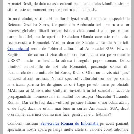
Armatei Rosii, de data aceasta catarati pe antenele televiziunilor, simt si
stiu ca este un moment propice pentru un atac masiv.
In mod ciudat, sustinatorii noilor brigazi rosii, finantate in special de
Reteaua Deschisa Soros, fac parte din Ambasada tarii pentru a caror
interese globale militarii romani isi dau viata, cand si cand, pe fronturi
care, de altfel, nu le apartin. Excludem Olanda care este o inamica
recunoscuta a Romaniei. Vorbim doar de Statele Unite ale Americii.
Comunicatul
remis de “ofiterul cultural” al Ambasadei SUA, Edwina
Sagitto – de ce nu-si zice direct “comisar”, cum era pe vremurile
URSS? – este o insulta la adresa intregului popor roman. Deloc
uimitor, autoritatile de azi ale Romaniei, personaje scoase din
buzunarele de maruntis ale lui Soros, Rich si Ofer, nu au zis nici “pas”
la acest afront ordinar. Numai spectrul vulturului sur de pe stema
americana pare sa fie de ajuns ca sa-i bage pe sub mese pe oficialii
MAE sau ai Ministerului Culturii, invizibili in tot scandalul facut de
propagandistii homosexuali in asaltul lor asupra Muzeului Taranului
Roman. Dar ce te faci daca vulturul pe care-l stiam si noi odata azi nu
e, de fapt, daca ne uitam mai bine in curtea Ambasadei SUA, decat
o oratanie, care nici oua nu mai face, pentru ca e… lesbiana?
Conform misiunii
Serviciului Roman de Informatii
pe acest pamant,
specialistii nostri apara pe langa multe altele si valorile constitutionale,