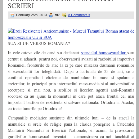
SCRIERI
February 25th, 2013
VR
8 Comments »
SUA SI UE VERSUS ROMANIA?
In cele cateva zile de cand s-a declansat
scandalul homosexualilor
s-au
cernut si adancit, pentru noi, observatorii avizati ai razboiului impotriva
Romaniei, fronturile de atac la zi pe care mizeaza dusmanii romanilor
si executantii lor teleghidati. Dupa o hartuiala de 23 de ani, ce a
continut operatiuni eficiente de manipulare in masa si spalare a
creierelor, in principal prin intermediul mass-media si al universitatilor
reocupate si, mai nou, a scolilor si liceelor, agentii anti-Romania
socotesc ca au ajuns la momentul in care pot ataca frontal cel mai
important bastion de rezistenta si salvare nationala: Ortodoxia. Asadar,
cu toate tunurile pe Ortodoxie!
Campaniile mediatice sustinute din ultimele luni – de la atacul la
manualele si orele de religie pana la clasica ponegrire a Catedralei
Mantuirii Neamului si Bisericii Nationale, si, acum, la provocarea
guralivilor homosexuali inventati -, demonstreaza ca noii tanchisti ai