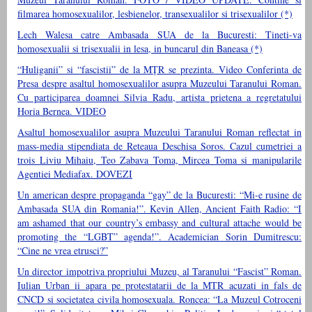
filmarea homosexualilor, lesbienelor, transexualilor si trisexualilor (*)
Lech Walesa catre Ambasada SUA de la Bucuresti: Tineti-va
homosexualii si trisexualii in lesa, in buncarul din Baneasa (*)
“Huliganii” si “fascistii” de la MȚR se prezinta. Video Conferinta de
Presa despre asaltul homosexualilor asupra Muzeului Taranului Roman.
Cu participarea doamnei Silvia Radu, artista prietena a regretatului
Horia Bernea. VIDEO
Asaltul homosexualilor asupra Muzeului Taranului Roman reflectat in
mass-media stipendiata de Reteaua Deschisa Soros. Cazul cumetriei a
trois Liviu Mihaiu, Teo Zabava Toma, Mircea Toma si manipularile
Agentiei Mediafax. DOVEZI
Un american despre propaganda “gay” de la Bucuresti: “Mi-e rusine de
Ambasada SUA din Romania!”. Kevin Allen, Ancient Faith Radio: “I
am ashamed that our country’s embassy and cultural attache would be
promoting the “LGBT” agenda!”. Academician Sorin Dumitrescu:
“Cine ne vrea etrusci?”
Un director impotriva propriului Muzeu, al Taranului “Fascist” Roman.
Iulian Urban ii apara pe protestatarii de la MTR acuzati in fals de
CNCD si societatea civila homosexuala. Roncea: “La Muzeul Cotroceni