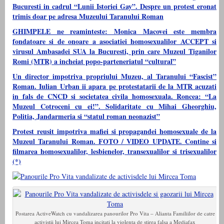
Bucuresti in cadrul “Lunii Istoriei Gay”. Despre un protest eronat
trimis doar pe adresa Muzeului Taranului Roman
GHIMPELE ne reaminteste: Monica Macovei este membra
fondatoare si de onoare a asociatiei homosexualilor ACCEPT si
virusul Ambasadei SUA la Bucuresti, prin care Muzeul Tiganilor
Romi (MTR) a incheiat popo-parteneriatul “cultural”
Un director impotriva propriului Muzeu, al Taranului “Fascist”
Roman. Iulian Urban ii apara pe protestatarii de la MTR acuzati
in fals de CNCD si societatea civila homosexuala. Roncea: “La
Muzeul Cotroceni cu ei!”. Solidaritate cu Mihai Gheorghiu,
Politia, Jandarmeria si “statul roman neonazist”
Protest reusit impotriva mafiei si propagandei homosexuale de la
Muzeul Taranului Roman. FOTO / VIDEO UPDATE. Contine si
filmarea homosexualilor, lesbienelor, transexualilor si trisexualilor
(*)
Postarea ActiveWatch cu vandalizarea panourilor Pro Vita – Alianta Familiilor de catre
activistii lui Mircea Toma incitati la violenta de stirea falsa a Mediafax