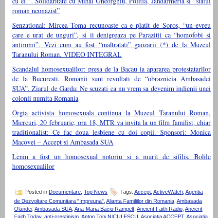
cu ei!”. Solidaritate cu Mihai Gheorghiu, Politia, Jandarmeria si “statul
roman neonazist”
Senzational: Mircea Toma recunoaste ca e platit de Soros, “un evreu
care e urat de unguri”, si ii denigreaza pe Parazitii ca “homofobi si
antiromi”. Vezi cum au fost “maltratati” gaozarii (*) de la Muzeul
Taranului Roman. VIDEO INTEGRAL
Scandalul homosexualilor: presa de la Bacau ia apararea protestatarilor
de la Bucuresti. Romanii sunt revoltati de “obraznicia Ambasadei
SUA”. Ziarul de Garda: Ne scuzati ca nu vrem sa devenim indienii unei
colonii numita Romania
Orgia activista homosexuala continua la Muzeul Taranului Roman.
Miercuri, 20 februarie, ora 18, MTR va invita la un film familist, chiar
traditionalist: Ce fac doua lesbiene cu doi copii. Sponsori: Monica
Macovei – Accept si Ambasada SUA
Lenin a fost un homosexual notoriu si a murit de sifilis. Bolile
homosexualilor
Posted in
Documentare
,
Top News
Tags:
Accept
,
ActiveWatch
,
Agentia
de Dezvoltare Comunitara "Impreuna"
,
Alianta Familiilor din Romania
,
Ambasada
Olandei
,
Ambasada SUA
,
Ana-Maria Baciu Rampelt
,
Ancient Faith Radio
,
Ancient
Faith Today
,
anti-crestinism
,
Anton Toni NICULESCU
,
Asociatia ACCEPT
,
Asociatia