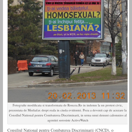
Fotografie modificata si transformata de Roncea.Ro in indemn la un protest civic,
prezentata de Mediafax drept reala in ciuda evidentei. Poza a devenit cap de acuzare la
Consiliul National pentru Combaterea Discriminarii, in urma unui denunt calomnios al
agentiei sorosiste ActiveWatch
Consiliul National pentru Combaterea Discriminarii (CNCD), o