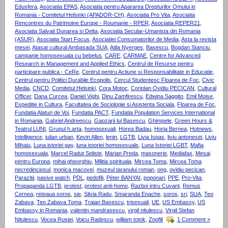
Edusfera
,
Asociatia EPAS
,
Asociatia pentru Apararea Drepturilor Omului in
Romania - Comitetul Helsinki (APADOR-CH)
,
Asociatia Pro Vita
,
Asociatia
Rencontres du Patrimoine Europe - Roumanie - RPER
,
Asociatia REPER21
,
Asociatia Salvati Dunarea si Delta
,
Asociatia Secular-Umanista din Romania
(ASUR)
,
Asociatia Start Focus
,
Asociatiei Consumatorilor de Media
,
Asta la revista
mesei
,
Atasat cultural Ambasada SUA
,
Atila Nyerges
,
Basescu
,
Bogdan Stanciu
,
campanie homosexuala cu bebelus
,
CARE
,
CARMAE
,
Centre for Advanced
Research in Management and Applied Ethics
,
Centrul de Resurse pentru
participare publica - CeRe
,
Centrul pentru Actiune si Responsabilitate in Educatie
,
Centrul pentru Politici Durabile Ecopolis
,
Cercul Studentesc Floarea de Foc
,
Civic
Media
,
CNCD
,
Comitetul Helsinki
,
Cora Motoc
,
Coriolan Ovidiu PECICAN
,
Cultural
Officer
,
Dana Curcea
,
Daniel Vighi
,
Dinu Zamfirescu
,
Edwina Saggito
,
Emil Moise
,
Expeditie in Cultura
,
Facultatea de Sociologie si Asistenta Sociala
,
Floarea de Foc
,
Fundatia Alaturi de Voi
,
Fundatia PACT
,
Fundatia Population Services International
in Romania
,
Gabriel Andreescu
,
Gaozarii lui Basescu
,
Ghimpele
,
Green Hours &
Teatrul LUNI
,
Grupul h.arta
,
homosexuali
,
Horea Badau
,
Horia Bernea
,
Hotnews
,
Intelligence
,
iulian urban
,
Kevin Allen
,
lenin
,
LGTB
,
Livia Ispas
,
liviu antonesei
,
Liviu
Mihaiu
,
Luna istoriei gay
,
luna istoriei homosexuale
,
Luna Istoriei LGBT
,
Mafia
homosexuala
,
Marcel Radut Seliste
,
Marian Preda
,
masonerie
,
Mediafax
,
Mesaj
pentru Europa
,
mihai gheorghiu
,
Militia spirituala
,
Mircea Toma
,
Mircea Toma
necredinciosul
,
monica macovei
,
muzeul taranului roman
,
ong
,
ovidiu pecican
,
Parazitii
,
pasive watch
,
PDL
,
pedofili
,
Péter BANYAI
,
poponari
,
PPE
,
Pro-Vita
,
Propaganda LGTB
,
protest
,
protest anti-homo
,
Razboi intru Cuvant
,
Remus
Cernea
,
reteaua soros
,
sie
,
Silvia Radu
,
Smaranda Enache
,
soros
,
sri
,
SUA
,
Teo
Zabava
,
Teo Zabava Toma
,
Traian Basescu
,
trisexuali
,
UE
,
US Embassy
,
US
Embassy in Romania
,
valentin mandrasescu
,
virgil nitulescu
,
Virgil Stefan
Nitulescu
,
Vocea Rusiei
,
Voicu Radescu
,
william totok
,
Zoofili
1 Comment »