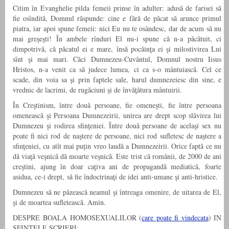
Citim în Evanghelie pilda femeii prinse în adulter: adusă de farisei să
fie osîndită, Domnul răspunde: cine e fără de păcat să arunce primul
piatra, iar apoi spune femeii: nici Eu nu te osândesc, dar de acum să nu
mai greşeşti! În ambele rînduri El nu-i spune că n-a păcătuit, ci
dimpotrivă, că păcatul ei e mare, însă pocăinţa ei şi milostivirea Lui
sînt şi mai mari. Căci Dumnezeu-Cuvântul, Domnul nostru Iisus
Hristos, n-a venit ca să judece lumea, ci ca s-o mântuiască. Cel ce
scade, din voia sa şi prin faptele sale, harul dumnezeiesc din sine, e
vrednic de lacrimi, de rugăciuni şi de învăţătura mântuirii.
În Creştinism, între două persoane, fie omeneşti, fie între persoana
omenească şi Persoana Dumnezeirii, unirea are drept scop slăvirea lui
Dumnezeu şi rodirea sfinţeniei. Între două persoane de acelaşi sex nu
poate fi nici rod de naştere de persoane, nici rod sufletesc de naştere a
sfinţeniei, cu atît mai puţin vreo laudă a Dumnezeirii. Orice faptă ce nu
dă viaţă veşnică dă moarte veşnică. Este trist că românii, de 2000 de ani
creştini, ajung în doar caţiva ani de propagandă mediatică, foarte
asidua, ce-i drept, să fie îndoctrinaţi de idei anti-umane şi anti-hristice.
Dumnezeu să ne păzească neamul şi întreaga omenire, de uitarea de El,
şi de moartea sufletească. Amin.
DESPRE BOALA HOMOSEXUALILOR (
care poate fi vindecata
) IN
SFINTELE SCRIERI: