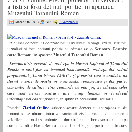
artisti si fosti detinuti politic, in apararea
Muzeului Taranului Roman
March 6th, 2013
VR
1 Comment »
Un numar de peste 70 de profesori universitari, teologi, artisti, scriitori,
Scrisoare Deschisa
jurnalisti si fosti detinuti politic au adresat azi o
catre Romani
Muzeului Taranului Roman
, in apararea
.
“Evenimentele generate de proiecția la Muzeul Național al Țăranului
Român a unui film cu tematică homosexuală, proiecție din cadrul
programului
„Luna istoriei LGBT”,
și protestul care a anulat-o
au
stârnit o serie de reacții în mass-media românească și din partea
oamenilor de cultură. Prin rândurile de mai jos, ne adresăm celor
care simt nevoia păstrării unei minți limpezi în tăvălugul
informațional contemporan.
“, se spune in preambulul scrisorii.
Ziaristi Online
Portalul
subscrie acestui demers si incurajeaza si alti
romani sa se alature initativei societatii civile crestine de aparare a
valorilor nationale subminate de dorinta “mafiei homosexuale” – dupa
cum a definit-o Horia Bernea – de a-si mari bugetul pentru anul in cur
s
.