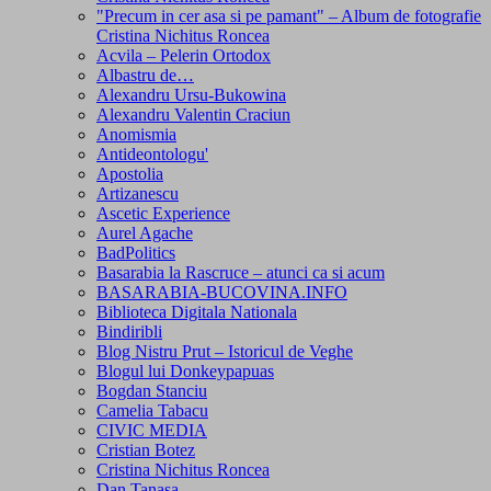
"Precum in cer asa si pe pamant" – Album de fotografie
Cristina Nichitus Roncea
Acvila – Pelerin Ortodox
Albastru de…
Alexandru Ursu-Bukowina
Alexandru Valentin Craciun
Anomismia
Antideontologu'
Apostolia
Artizanescu
Ascetic Experience
Aurel Agache
BadPolitics
Basarabia la Rascruce – atunci ca si acum
BASARABIA-BUCOVINA.INFO
Biblioteca Digitala Nationala
Bindiribli
Blog Nistru Prut – Istoricul de Veghe
Blogul lui Donkeypapuas
Bogdan Stanciu
Camelia Tabacu
CIVIC MEDIA
Cristian Botez
Cristina Nichitus Roncea
Dan Tanasa