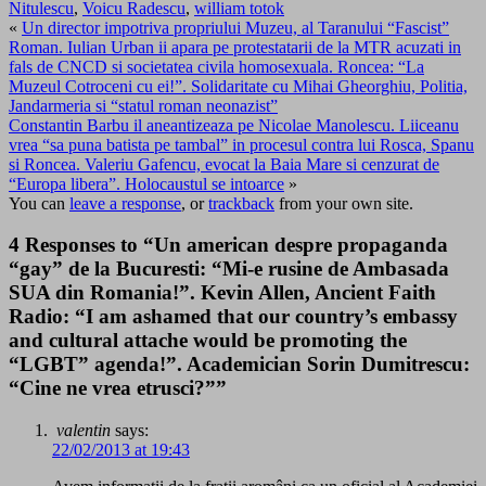
Nitulescu
,
Voicu Radescu
,
william totok
«
Un director impotriva propriului Muzeu, al Taranului “Fascist”
Roman. Iulian Urban ii apara pe protestatarii de la MTR acuzati in
fals de CNCD si societatea civila homosexuala. Roncea: “La
Muzeul Cotroceni cu ei!”. Solidaritate cu Mihai Gheorghiu, Politia,
Jandarmeria si “statul roman neonazist”
Constantin Barbu il aneantizeaza pe Nicolae Manolescu. Liiceanu
vrea “sa puna batista pe tambal” in procesul contra lui Rosca, Spanu
si Roncea. Valeriu Gafencu, evocat la Baia Mare si cenzurat de
“Europa libera”. Holocaustul se intoarce
»
You can
leave a response
, or
trackback
from your own site.
4 Responses to “Un american despre propaganda
“gay” de la Bucuresti: “Mi-e rusine de Ambasada
SUA din Romania!”. Kevin Allen, Ancient Faith
Radio: “I am ashamed that our country’s embassy
and cultural attache would be promoting the
“LGBT” agenda!”. Academician Sorin Dumitrescu:
“Cine ne vrea etrusci?””
valentin
says:
22/02/2013 at 19:43