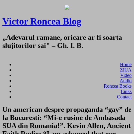
Victor Roncea Blog
„Adevarul ramane, oricare ar fi soarta
slujitorilor sai" – Gh. I. B.
Home
ZIUA
Video
Audio
Roncea Books
Links
Contact
Un american despre propaganda “gay” de
la Bucuresti: “Mi-e rusine de Ambasada
SUA din Romania!”. Kevin Allen, Ancient
Faith Radio: “I am ashamed that our