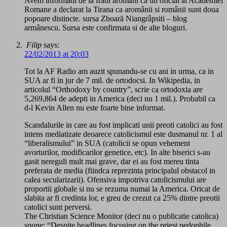
Avem informatii de la fratii aromâni ca un oficial al Academiei
Romane a declarat la Tirana ca aromânii si românii sunt doua
popoare distincte. sursa Zboară Niangrâpsiti – blog
armânescu. Sursa este confirmata si de alte bloguri.
Filip
says:
22/02/2013 at 20:03
Tot la AF Radio am auzit spunandu-se cu ani in urma, ca in
SUA ar fi in jur de 7 mil. de ortodocsi. In Wikipedia, in
articolul “Orthodoxy by country”, scrie ca ortodoxia are
5,269,864 de adepti in America (deci nu 1 mil.). Probabil ca
d-l Kevin Allen nu este foarte bine informat.
Scandalurile in care au fost implicati unii preoti catolici au fost
intens mediatizate deoarece catolicismul este dusmanul nr. 1 al
“liberalismului” in SUA (catolicii se opun vehement
avorturilor, modificarilor genetice, etc). In alte biserici s-au
gasit nereguli mult mai grave, dar ei au fost mereu tinta
preferata de media (fiindca reprezinta principalul obstacol in
calea secularizarii). Ofensiva impotriva catolicismului are
proportii globale si nu se rezuma numai la America. Oricat de
slabita ar fi credinta lor, e greu de crezut ca 25% dintre preotii
catolici sunt perversi.
The Christian Science Monitor (deci nu o publicatie catolica)
spune: “Despite headlines focusing on the priest pedophile