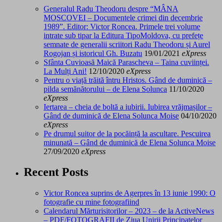
Generalul Radu Theodoru despre “MÂNA
MOSCOVEI – Documentele crimei din decembrie
1989”. Editor: Victor Roncea. Primele trei volume
intrate sub tipar la Editura TipoMoldova, cu prefețe
semnate de generalii scriitori Radu Theodoru și Aurel
Rogojan și istoricul Gh. Buzatu
19/01/2021
eXpress
Sfânta Cuvioasă Maică Parascheva – Taina cuviinței.
La Mulți Ani!
12/10/2020
eXpress
Pentru o viață trăită întru Hristos. Gând de duminică –
pilda semănătorului – de Elena Solunca
11/10/2020
eXpress
Iertarea – cheia de boltă a iubirii. Iubirea vrăjmașilor –
Gând de duminică de Elena Solunca Moise
04/10/2020
eXpress
Pe drumul suitor de la pocăință la ascultare. Pescuirea
minunată – Gând de duminică de Elena Solunca Moise
27/09/2020
eXpress
Recent Posts
Victor Roncea suprins de Agerpres în 13 iunie 1990: O
fotografie cu mine fotografiind
Calendarul Mărturisitorilor – 2023 – de la ActiveNews
– PDF/FOTOGRAFII de Ziua Unirii Principatelor