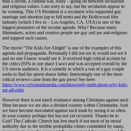
than a divide, a cultural war, really – going on between secularism
and religious values. I am sorry to say, but the secularists appear to
be winning. This US President is a secularist who supported gay
marriage and abortion (up to full term) and the Hollywood film
industry (which I live in – Los Angeles, CA, USA) is one of the
biggest promoters of the secular agenda. Why? Because many
filmmakers, actors and creative people are gay and are anti-religious
and support such causes.
The movie “The Kids Are Alright” is one of the examples of this
agenda and propaganda. Personally I did not see it; would not see it
and no one I know would see it. It received high critical acclaim by
the critics (93% in one place I saw) and was accepted overall by the
US movie audience. It is a comedy in which a son of a gay couple
seeks to find his sperm donor father. Interestingly one of the most
critical reviews came from the gay press! See here:
https://www.velvetparkmedia.com/blogs/ugly-truth-about-why-kids-
are-all-right
However there is not much resistance among Christians against such
films because we are also a divided country within Christianity. And
we have become inoculated against such trash by seeing it so often.
In your country perhaps this has not yet occurred. Thanks be to
God! The Catholic Church has lost much if not most of its moral
authority due to the terrible pedophilia crimes committed by many,