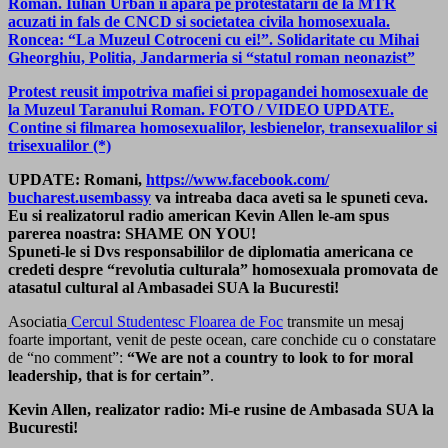
Roman. Iulian Urban ii apara pe protestatarii de la MTR
acuzati in fals de CNCD si societatea civila homosexuala.
Roncea: “La Muzeul Cotroceni cu ei!”. Solidaritate cu Mihai
Gheorghiu, Politia, Jandarmeria si “statul roman neonazist”
Protest reusit impotriva mafiei si propagandei homosexuale de
la Muzeul Taranului Roman. FOTO / VIDEO UPDATE.
Contine si filmarea homosexualilor, lesbienelor, transexualilor si
trisexualilor (*)
UPDATE: Romani,
https://www.facebook.com/
bucharest.usembassy
va intreaba daca aveti sa le spuneti ceva.
Eu si realizatorul radio american Kevin Allen le-am spus
parerea noastra: SHAME ON YOU!
Spuneti-le si Dvs responsabililor de diplomatia americana ce
credeti despre “revolutia culturala” homosexuala promovata de
atasatul cultural al Ambasadei SUA la Bucuresti!
Asociatia
Cercul Studentesc Floarea de Foc
transmite un mesaj
foarte important, venit de peste ocean, care conchide cu o constatare
de “no comment”:
“We are not a country to look to for moral
leadership, that is for certain”
.
Kevin Allen, realizator radio: Mi-e rusine de Ambasada SUA la
Bucuresti!