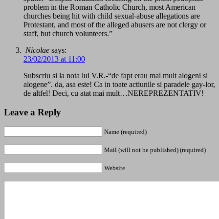
problem in the Roman Catholic Church, most American
churches being hit with child sexual-abuse allegations are
Protestant, and most of the alleged abusers are not clergy or
staff, but church volunteers.”
Nicolae
says:
23/02/2013 at 11:00
Subscriu si la nota lui V.R.-“de fapt erau mai mult alogeni si
alogene”. da, asa este! Ca in toate actiunile si paradele gay-lor,
de altfel! Deci, cu atat mai mult…NEREPREZENTATIV!
Leave a Reply
Name (required)
Mail (will not be published) (required)
Website