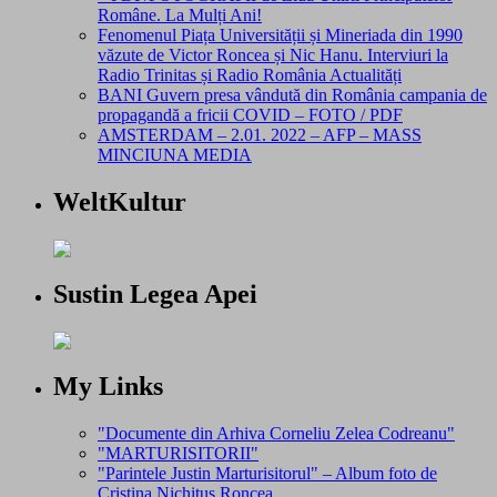
Române. La Mulți Ani!
Fenomenul Piața Universității și Mineriada din 1990
văzute de Victor Roncea și Nic Hanu. Interviuri la
Radio Trinitas și Radio România Actualități
BANI Guvern presa vândută din România campania de
propagandă a fricii COVID – FOTO / PDF
AMSTERDAM – 2.01. 2022 – AFP – MASS
MINCIUNA MEDIA
WeltKultur
Sustin Legea Apei
My Links
"Documente din Arhiva Corneliu Zelea Codreanu"
"MARTURISITORII"
"Parintele Justin Marturisitorul" – Album foto de
Cristina Nichitus Roncea