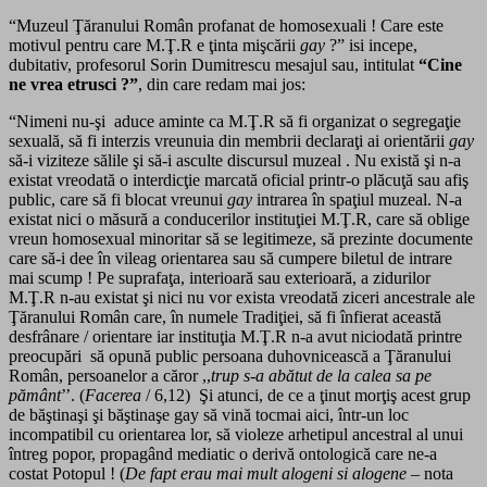
“Muzeul Ţăranului Român profanat de homosexuali ! Care este
motivul pentru care M.Ţ.R e ţinta mişcării
gay
?” isi incepe,
dubitativ, profesorul Sorin Dumitrescu mesajul sau, intitulat
“Cine
ne vrea etrusci ­?”
, din care redam mai jos:
“Nimeni nu-şi aduce aminte ca M.Ţ.R să fi organizat o segregaţie
sexuală, să fi interzis vreunuia din membrii declaraţi ai orientării
gay
să-i viziteze sălile şi să-i asculte discursul muzeal . Nu există şi n-a
existat vreodată o interdicţie marcată oficial printr-o plăcuţă sau afiş
public, care să fi blocat vreunui
gay
intrarea în spaţiul muzeal. N-a
existat nici o măsură a conducerilor instituţiei M.Ţ.R, care să oblige
vreun homosexual minoritar să se legitimeze, să prezinte documente
care să-i dee în vileag orientarea sau să cumpere biletul de intrare
mai scump ! Pe suprafaţa, interioară sau exterioară, a zidurilor
M.Ţ.R n-au existat şi nici nu vor exista vreodată ziceri ancestrale ale
Ţăranului Român care, în numele Tradiţiei, să fi înfierat această
desfrânare / orientare iar instituţia M.Ţ.R n-a avut niciodată printre
preocupări să opună public persoana duhovnicească a Ţăranului
Român, persoanelor a căror ,,
trup s-a abătut de la calea sa pe
pământ
’’. (
Facerea
/ 6,12) Şi atunci, de ce a ţinut morţiş acest grup
de băştinaşi şi băştinaşe gay să vină tocmai aici, într-un loc
incompatibil cu orientarea lor, să violeze arhetipul ancestral al unui
întreg popor, propagând mediatic o derivă ontologică care ne-a
costat Potopul ! (
De fapt erau mai mult alogeni si alogene
– nota