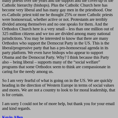
many priests over the years and the support and the cover-up of the
Catholic hierarchy (bishops). Plus the Catholic Church here has
become very liberal and has many gay men in the priesthood. One
ex-Catholic priest told me he thought 25% or more Catholic priests
were homosexual, whether active or not. Protestants are terribly
divided among themselves and no one speaks for them. And the
Orthodox Church here is a very small – less than one million out of
325 million citizens and we too are divided among many national
jurisdictions. You may be interested to know that there are many
Orthodox who support the Democrat Party in the US. This is the
liberal/progressive party that has a pro-homosexual agenda in its
party platform. We even have bishops who appear to support
Obama and the Democrat Party. Why? I think because this Party
also – being liberal – supports many of the “social welfare”
programs that some Orthodox seem to think are compassionate in
caring for the needy among us.
So I am very fearful of what is going on in the US. We are quickly
heading in the direction of Western Europe in terms of social values
and mores. We are not a country to look to for moral leadership, that
is for certain.
I am sorry I could not be of more help, but thank you for your email
and kind regards.
Kevin Allen