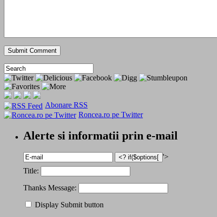
Abonare RSS
Roncea.ro pe Twitter
Alerte si informatii prin e-mail
'>
Title:
Thanks Message:
Display Submit button