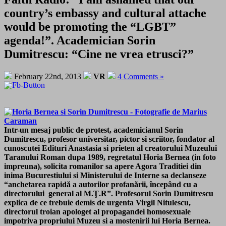
country’s embassy and cultural attache
would be promoting the “LGBT”
agenda!”. Academician Sorin
Dumitrescu: “Cine ne vrea etrusci?”
February 22nd, 2013
VR
4 Comments »
Intr-un mesaj public de protest, academicianul Sorin
Dumitrescu, profesor universitar, pictor si scriitor, fondator al
cunoscutei Edituri Anastasia si prieten al creatorului Muzeului
Taranului Roman dupa 1989, regretatul Horia Bernea (in foto
impreuna), solicita romanilor sa apere Agora Traditiei din
inima Bucurestiului si Ministerului de Interne sa declanseze
“anchetarea rapidă a autorilor profanării, începând cu a
directorului general al M.Ţ.R”. Profesorul Sorin Dumitrescu
explica de ce trebuie demis de urgenta Virgil Nitulescu,
directorul troian apologet al propagandei homosexuale
impotriva propriului Muzeu si a mostenirii lui Horia Bernea.