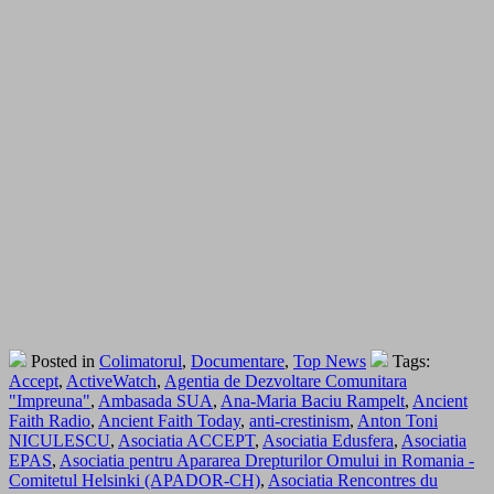
Posted in
Colimatorul
,
Documentare
,
Top News
Tags:
Accept
,
ActiveWatch
,
Agentia de Dezvoltare Comunitara
"Impreuna"
,
Ambasada SUA
,
Ana-Maria Baciu Rampelt
,
Ancient
Faith Radio
,
Ancient Faith Today
,
anti-crestinism
,
Anton Toni
NICULESCU
,
Asociatia ACCEPT
,
Asociatia Edusfera
,
Asociatia
EPAS
,
Asociatia pentru Apararea Drepturilor Omului in Romania -
Comitetul Helsinki (APADOR-CH)
,
Asociatia Rencontres du