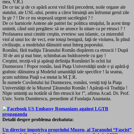
mea, V.R.)
De ce tac şi de ce apără acest viol fără precedent, noile organe ale
statului, ale USL-ului, pentru a căror biruinţă am înfruntat gerul zile
în şir ? ! De ce nu stopează urgent sacrilegiul ? !
De ce harnicele Antene ale patriei fac politica struţului, în acest timp
smintit, când unii pregătesc să ne arunce în uitare ca pe etrusci ? !
Profanarea unui cimitir creştin, evreiesc sau islamic, ca mizerabil
viol al unui loc de veci, este totuşi benignă, faţă de violarea, în plină
civilizaţie, a modelului dăinuirii unui întreg poporului.
Români, fără tradiţia Tăranului Român dispărem ca etruscii ! După
30 de ani şi mai bine, schimbat-au buldozerele cu gay !
Creştini, treziţi-vă şi apăraţi definiţia României în ochii lui
Dumnezeu ! Popor român, lasă Piaţa Universităţii unde e şi apără-ţi
grabnic dăinuirea şi Modelul umanităţii tale specifice ! Ia seama,
acum sublima Piaţă s-a mutat la M.Ţ.R.
În numele Cuvântului lui Dumnezeu, români, veniţi toţi la Piaţa
Universităţii de la Muzeul Ţăranului Român ! Apăraţi-vă Tradiţia !
Nişte smintiţi au hotărât să fim etruscii lor !”, afirma Acad. Dr. Prof.
Univ. Sorin Dumitrescu, presedinte al Fundaţia Anastasia.
Detalii despre problema dezbatuta:
Un director impotriva propriului Muzeu, al Taranului “Fascist”