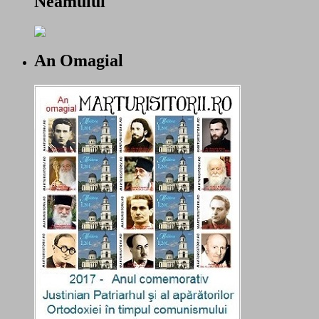
Neamului
An Omagial