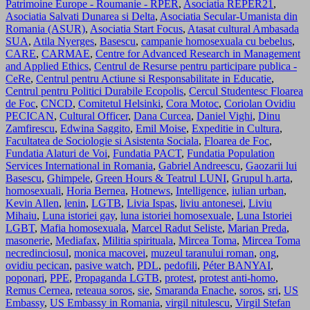
Patrimoine Europe - Roumanie - RPER
,
Asociatia REPER21
,
Asociatia Salvati Dunarea si Delta
,
Asociatia Secular-Umanista din
Romania (ASUR)
,
Asociatia Start Focus
,
Atasat cultural Ambasada
SUA
,
Atila Nyerges
,
Basescu
,
campanie homosexuala cu bebelus
,
CARE
,
CARMAE
,
Centre for Advanced Research in Management
and Applied Ethics
,
Centrul de Resurse pentru participare publica -
CeRe
,
Centrul pentru Actiune si Responsabilitate in Educatie
,
Centrul pentru Politici Durabile Ecopolis
,
Cercul Studentesc Floarea
de Foc
,
CNCD
,
Comitetul Helsinki
,
Cora Motoc
,
Coriolan Ovidiu
PECICAN
,
Cultural Officer
,
Dana Curcea
,
Daniel Vighi
,
Dinu
Zamfirescu
,
Edwina Saggito
,
Emil Moise
,
Expeditie in Cultura
,
Facultatea de Sociologie si Asistenta Sociala
,
Floarea de Foc
,
Fundatia Alaturi de Voi
,
Fundatia PACT
,
Fundatia Population
Services International in Romania
,
Gabriel Andreescu
,
Gaozarii lui
Basescu
,
Ghimpele
,
Green Hours & Teatrul LUNI
,
Grupul h.arta
,
homosexuali
,
Horia Bernea
,
Hotnews
,
Intelligence
,
iulian urban
,
Kevin Allen
,
lenin
,
LGTB
,
Livia Ispas
,
liviu antonesei
,
Liviu
Mihaiu
,
Luna istoriei gay
,
luna istoriei homosexuale
,
Luna Istoriei
LGBT
,
Mafia homosexuala
,
Marcel Radut Seliste
,
Marian Preda
,
masonerie
,
Mediafax
,
Militia spirituala
,
Mircea Toma
,
Mircea Toma
necredinciosul
,
monica macovei
,
muzeul taranului roman
,
ong
,
ovidiu pecican
,
pasive watch
,
PDL
,
pedofili
,
Péter BANYAI
,
poponari
,
PPE
,
Propaganda LGTB
,
protest
,
protest anti-homo
,
Remus Cernea
,
reteaua soros
,
sie
,
Smaranda Enache
,
soros
,
sri
,
US
Embassy
,
US Embassy in Romania
,
virgil nitulescu
,
Virgil Stefan