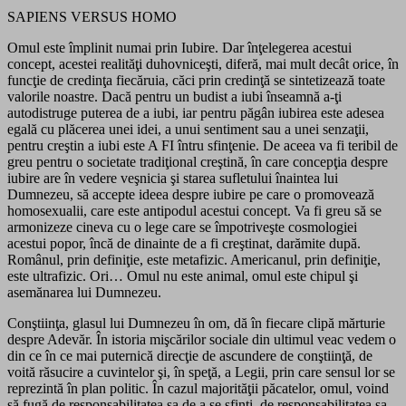
SAPIENS VERSUS HOMO
Omul este împlinit numai prin Iubire. Dar înţelegerea acestui
concept, acestei realităţi duhovniceşti, diferă, mai mult decât orice, în
funcţie de credinţa fiecăruia, căci prin credinţă se sintetizează toate
valorile noastre. Dacă pentru un budist a iubi înseamnă a-ţi
autodistruge puterea de a iubi, iar pentru păgân iubirea este adesea
egală cu plăcerea unei idei, a unui sentiment sau a unei senzaţii,
pentru creştin a iubi este A FI întru sfinţenie. De aceea va fi teribil de
greu pentru o societate tradiţional creştină, în care concepţia despre
iubire are în vedere veşnicia şi starea sufletului înaintea lui
Dumnezeu, să accepte ideea despre iubire pe care o promovează
homosexualii, care este antipodul acestui concept. Va fi greu să se
armonizeze cineva cu o lege care se împotriveşte cosmologiei
acestui popor, încă de dinainte de a fi creştinat, darămite după.
Românul, prin definiţie, este metafizic. Americanul, prin definiţie,
este ultrafizic. Ori… Omul nu este animal, omul este chipul şi
asemănarea lui Dumnezeu.
Conştiinţa, glasul lui Dumnezeu în om, dă în fiecare clipă mărturie
despre Adevăr. În istoria mişcărilor sociale din ultimul veac vedem o
din ce în ce mai puternică direcţie de ascundere de conştiinţă, de
voită răsucire a cuvintelor şi, în speţă, a Legii, prin care sensul lor se
reprezintă în plan politic. În cazul majorităţii păcatelor, omul, voind
să fugă de responsabilitatea sa de a se sfinţi, de responsabilitatea sa