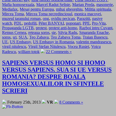
Mafia homosexuala
,
Marcel Radut Seliste
,
Marian Preda
,
masonerie
,
Mediafax
,
Mesaj pentru Europa
,
mihai gheorghiu
,
Militia spirituala
,
Mircea Toma
,
Mircea Toma necredinciosul
,
monica macovei
,
muzeul taranului roman
,
ong
,
ovidiu pecican
,
Parazitii
,
pasive
watch
,
PDL
,
pedofili
,
Péter BANYAI
,
poponari
,
PPE
,
Pro-Vita
,
Propaganda LGTB
,
protest
,
protest anti-homo
,
Razboi intru Cuvant
,
Remus Cernea
,
reteaua soros
,
sie
,
Silvia Radu
,
Smaranda Enache
,
soros
,
sri
,
SUA
,
Teo Zabava
,
Teo Zabava Toma
,
Traian Basescu
,
UE
,
US Embassy
,
US Embassy in Romania
,
valentin mandrasescu
,
virgil nitulescu
,
Virgil Stefan Nitulescu
,
Vocea Rusiei
,
Voicu
Radescu
,
william totok
22 Comments »
SAPIENS VERSUS HOMO SI HOMO
VERSUS SAPIENS. SUA SI UE VERSUS
ROMANIA? DESPRE BOALA
HOMOSEXUALILOR IN SFINTELE
SCRIERI
February 25th, 2013
VR
8 Comments »