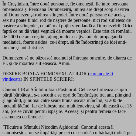
În Creştinism, între două persoane, fie omeneşti, fie între persoana
omenească şi Persoana Dumnezeirii, unirea are drept scop slăvirea
lui Dumnezeu şi rodirea sfinţeniei. Între două persoane de acelaşi
sex nu poate fi nici rod de naştere de persoane, nici rod sufletesc de
naştere a sfinţeniei, cu atît mai puţin vreo laudă a Dumnezeirii. Orice
faptă ce nu dă viaţă veşnică dă moarte veşnică. Este trist că românii,
de 2000 de ani creştini, ajung în doar caţiva ani de propagandă
mediatică, foarte asidua, ce-i drept, să fie îndoctrinaţi de idei anti-
umane şi anti-hristice.
Dumnezeu să ne păzească neamul şi întreaga omenire, de uitarea de
El, şi de moartea sufletească. Amin.
DESPRE BOALA HOMOSEXUALILOR (
care poate fi
vindecata
) IN SFINTELE SCRIERI:
Canonul 18 al Sfîntului Ioan Postitorul: Cel ce se turbează asupra
părţii bărbăteşti, s-a socotit a se opri de împărtăşire trei ani, plîngînd
şi ajunînd, şi numai către seară hrană uscată mîncînd, şi 200 de
metanii făcînd. Iar de iubeşte mai mult lenevirea, să plinească cei 15
ani, [ce se cuvin pentru ispăşire. Aceeaşi şi pentru femeia ce face
asemenea cu femeie.]
[Tîlcuire a Sfîntului Nicodim Aghioritul: Canonul acesta îi
canoniseşte a nu se împărtăşi pe cei ce se culcă cu bărbaţii (adică pe