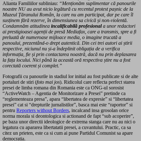
Alianta Familiilor subliniau:
“Menționăm suplimentar că panourile
noastre NU au avut nicio legătură cu recentul protest pașnic de la
Muzeul Țăranului Român, la care nu am participat, dar pe care îl
susținem fără rezerve, în dimensiunea sa civică și non-violentă.
Condamnăm atitudinea
incalificabilă profesional
a unor redactori
ai prestigioasei agenții de presă Mediafax, care a transmis, spre a fi
preluată de numeroase mijloace media, o imagine trucată a
panoului, prezentând-o drept autentică. Din cei trei autori ai știrii
respective, niciunul nu și-a îndeplinit obligația de a verifica
informația, fie și prin contactarea noastră, dacă nu prin deplasarea
la fața locului. Nici până la această oră respectiva știre nu a fost
corectată coerent și complet.”
Fotografii cu panourile in stadiul lor initial au fost publicate si de alte
portaluri de stiri (
foto mai jos
). Ridicolul care reflecta perfect starea
presei de limba romana din Romania este ca ONG-ul sorosist
“ActiveWatch – Agentia de Monitorizare a Presei” pretinde ca
“reglementeaza presa”, apara “libertatea de expresie” si “libertatea
presei” cat si “drepturile jurnalistilor”, basca mai este “raportor” si
pentru
Reporters without Borders
, incalcand insa grosolan orice
norma morala si deontologica si actionand de fapt “sub acoperire”,
pe baza unor directii ideologice de extrema stanga care nu au nici o
legatura cu apararea libertatatii presei, a cuvantului. Practic, ca sa
citez un prieten, este ca si cum ai pune Partidul Comunist sa apare
democratia.