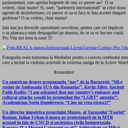
parlamentari, care aproba bugetele de stat, ce parere au? O sa
vedem, chiar maine! Si, oare, “partenerii internationali” ai celor doua
agentii de dezinformare, ce parere or sa-si faca in fata acestei magarii
grobiene? O sa vedem, chiar maine!
Iata mai jos dovezile operatiunii orweliene, pentru care cei implicati
o sa plateasca niste despagubiri pe masura, de or sa se bucure copiii
Pro Vita trei ierni la rand 🙂
Fotografia reala transmisa la Mediafax pentru a corecta continutul minc
care a incitat la violenta activistii de extrema stanga de la Active Watc
Remember:
Un american despre propaganda “gay” de la Bucuresti: “Mi-e
rusine de Ambasada SUA din Romania!”. Kevin Allen, Ancient
Faith Radio: “I am ashamed that our country’s embassy and
cultural attache would be promoting the “LGBT” agenda!”.
Academician Sorin Dumitrescu: “Cine ne vrea etrusci?”
Un director impotriva propriului Muzeu, al Taranului “Fascist”
Roman. Iulian Urban ii apara pe protestatarii de la MTR
acuzati in fals de CNCD si societatea civila homosexuala.
Roncea: “La Muzeul Cotroceni cu ei!”. Solidaritate cu Mihai