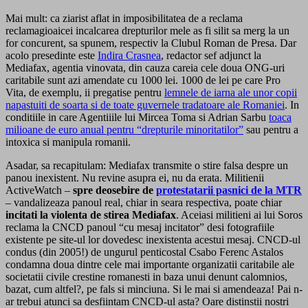
Mai mult: ca ziarist aflat in imposibilitatea de a reclama
reclamagioaicei incalcarea drepturilor mele as fi silit sa merg la un
for concurent, sa spunem, respectiv la Clubul Roman de Presa. Dar
acolo presedinte este
Indira Crasnea
, redactor sef adjunct la
Mediafax, agentia vinovata, din cauza careia cele doua ONG-uri
caritabile sunt azi amendate cu 1000 lei. 1000 de lei pe care Pro
Vita, de exemplu, ii pregatise pentru
lemnele de iarna ale unor copii
napastuiti de soarta si de toate guvernele tradatoare ale Romaniei
. In
conditiile in care Agentiiile lui Mircea Toma si Adrian Sarbu
toaca
milioane de euro anual pentru “drepturile minoritatilor”
sau pentru a
intoxica si manipula romanii.
Asadar, sa recapitulam: Mediafax transmite o stire falsa despre un
panou inexistent. Nu revine asupra ei, nu da erata. Militienii
ActiveWatch –
spre deosebire de
protestatarii pasnici de la MTR
– vandalizeaza panoul real, chiar in seara respectiva, poate chiar
incitati la violenta de stirea Mediafax
. Aceiasi militieni ai lui Soros
reclama la CNCD panoul “cu mesaj incitator” desi fotografiile
existente pe site-ul lor dovedesc inexistenta acestui mesaj. CNCD-ul
condus (din 2005!) de ungurul penticostal Csabo Ferenc Astalos
condamna doua dintre cele mai importante organizatii caritabile ale
societatii civile crestine romanesti in baza unui denunt calomnios,
bazat, cum altfel?, pe fals si minciuna. Si le mai si amendeaza! Pai n-
ar trebui atunci sa desfiintam CNCD-ul asta? Oare distinstii nostri