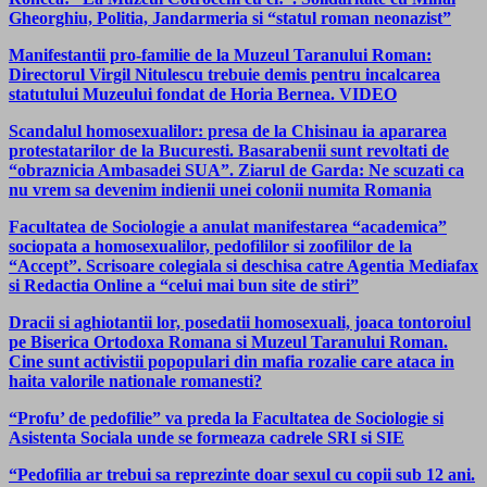
Gheorghiu, Politia, Jandarmeria si “statul roman neonazist”
Manifestantii pro-familie de la Muzeul Taranului Roman:
Directorul Virgil Nitulescu trebuie demis pentru incalcarea
statutului Muzeului fondat de Horia Bernea. VIDEO
Scandalul homosexualilor: presa de la Chisinau ia apararea
protestatarilor de la Bucuresti. Basarabenii sunt revoltati de
“obraznicia Ambasadei SUA”. Ziarul de Garda: Ne scuzati ca
nu vrem sa devenim indienii unei colonii numita Romania
Facultatea de Sociologie a anulat manifestarea “academica”
sociopata a homosexualilor, pedofililor si zoofililor de la
“Accept”. Scrisoare colegiala si deschisa catre Agentia Mediafax
si Redactia Online a “celui mai bun site de stiri”
Dracii si aghiotantii lor, posedatii homosexuali, joaca tontoroiul
pe Biserica Ortodoxa Romana si Muzeul Taranului Roman.
Cine sunt activistii popopulari din mafia rozalie care ataca in
haita valorile nationale romanesti?
“Profu’ de pedofilie” va preda la Facultatea de Sociologie si
Asistenta Sociala unde se formeaza cadrele SRI si SIE
“Pedofilia ar trebui sa reprezinte doar sexul cu copii sub 12 ani.