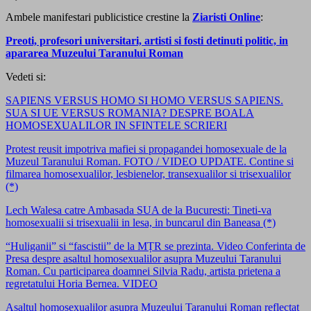
Ambele manifestari publicistice crestine la
Ziaristi Online
:
Preoti, profesori universitari, artisti si fosti detinuti politic, in
apararea Muzeului Taranului Roman
Vedeti si:
SAPIENS VERSUS HOMO SI HOMO VERSUS SAPIENS.
SUA SI UE VERSUS ROMANIA? DESPRE BOALA
HOMOSEXUALILOR IN SFINTELE SCRIERI
Protest reusit impotriva mafiei si propagandei homosexuale de la
Muzeul Taranului Roman. FOTO / VIDEO UPDATE. Contine si
filmarea homosexualilor, lesbienelor, transexualilor si trisexualilor
(*)
Lech Walesa catre Ambasada SUA de la Bucuresti: Tineti-va
homosexualii si trisexualii in lesa, in buncarul din Baneasa (*)
“Huliganii” si “fascistii” de la MȚR se prezinta. Video Conferinta de
Presa despre asaltul homosexualilor asupra Muzeului Taranului
Roman. Cu participarea doamnei Silvia Radu, artista prietena a
regretatului Horia Bernea. VIDEO
Asaltul homosexualilor asupra Muzeului Taranului Roman reflectat