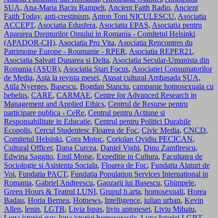
SUA
,
Ana-Maria Baciu Rampelt
,
Ancient Faith Radio
,
Ancient
Faith Today
,
anti-crestinism
,
Anton Toni NICULESCU
,
Asociatia
ACCEPT
,
Asociatia Edusfera
,
Asociatia EPAS
,
Asociatia pentru
Apararea Drepturilor Omului in Romania - Comitetul Helsinki
(APADOR-CH)
,
Asociatia Pro Vita
,
Asociatia Rencontres du
Patrimoine Europe - Roumanie - RPER
,
Asociatia REPER21
,
Asociatia Salvati Dunarea si Delta
,
Asociatia Secular-Umanista din
Romania (ASUR)
,
Asociatia Start Focus
,
Asociatiei Consumatorilor
de Media
,
Asta la revista mesei
,
Atasat cultural Ambasada SUA
,
Atila Nyerges
,
Basescu
,
Bogdan Stanciu
,
campanie homosexuala cu
bebelus
,
CARE
,
CARMAE
,
Centre for Advanced Research in
Management and Applied Ethics
,
Centrul de Resurse pentru
participare publica - CeRe
,
Centrul pentru Actiune si
Responsabilitate in Educatie
,
Centrul pentru Politici Durabile
Ecopolis
,
Cercul Studentesc Floarea de Foc
,
Civic Media
,
CNCD
,
Comitetul Helsinki
,
Cora Motoc
,
Coriolan Ovidiu PECICAN
,
Cultural Officer
,
Dana Curcea
,
Daniel Vighi
,
Dinu Zamfirescu
,
Edwina Saggito
,
Emil Moise
,
Expeditie in Cultura
,
Facultatea de
Sociologie si Asistenta Sociala
,
Floarea de Foc
,
Fundatia Alaturi de
Voi
,
Fundatia PACT
,
Fundatia Population Services International in
Romania
,
Gabriel Andreescu
,
Gaozarii lui Basescu
,
Ghimpele
,
Green Hours & Teatrul LUNI
,
Grupul h.arta
,
homosexuali
,
Horea
Badau
,
Horia Bernea
,
Hotnews
,
Intelligence
,
iulian urban
,
Kevin
Allen
,
lenin
,
LGTB
,
Livia Ispas
,
liviu antonesei
,
Liviu Mihaiu
,
Luna istoriei gay
,
luna istoriei homosexuale
,
Luna Istoriei LGBT
,