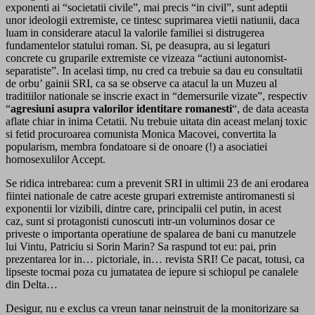
exponenti ai “societatii civile”, mai precis “in civil”, sunt adeptii
unor ideologii extremiste, ce tintesc suprimarea vietii natiunii, daca
luam in considerare atacul la valorile familiei si distrugerea
fundamentelor statului roman. Si, pe deasupra, au si legaturi
concrete cu gruparile extremiste ce vizeaza “actiuni autonomist-
separatiste”. In acelasi timp, nu cred ca trebuie sa dau eu consultatii
de orbu’ gainii SRI, ca sa se observe ca atacul la un Muzeu al
traditiilor nationale se inscrie exact in “demersurile vizate”, respectiv
“
agresiuni asupra valorilor identitare romanesti
“, de data aceasta
aflate chiar in inima Cetatii. Nu trebuie uitata din aceast melanj toxic
si fetid procuroarea comunista Monica Macovei, convertita la
popularism, membra fondatoare si de onoare (!) a asociatiei
homosexulilor Accept.
Se ridica intrebarea: cum a prevenit SRI in ultimii 23 de ani erodarea
fiintei nationale de catre aceste grupari extremiste antiromanesti si
exponentii lor vizibili, dintre care, principalii cel putin, in acest
caz, sunt si protagonisti cunoscuti intr-un voluminos dosar ce
priveste o importanta operatiune de spalarea de bani cu manutzele
lui Vintu, Patriciu si Sorin Marin? Sa raspund tot eu: pai, prin
prezentarea lor in… pictoriale, in… revista SRI! Ce pacat, totusi, ca
lipseste tocmai poza cu jumatatea de iepure si schiopul pe canalele
din Delta…
Desigur, nu e exclus ca vreun tanar neinstruit de la monitorizare sa