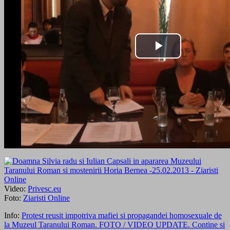
Video:
Privesc.eu
Foto:
Ziaristi Online
Info:
Protest reusit impotriva mafiei si propagandei homosexuale de
la Muzeul Taranului Roman. FOTO / VIDEO UPDATE. Contine si