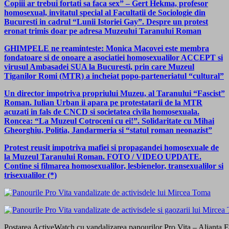
Copiii ar trebui fortati sa faca sex” – Gert Hekma, profesor
homosexual, invitatul special al Facultatii de Sociologie din
Bucuresti in cadrul “Lunii Istoriei Gay”. Despre un protest
eronat trimis doar pe adresa Muzeului Taranului Roman
GHIMPELE ne reaminteste: Monica Macovei este membra
fondatoare si de onoare a asociatiei homosexualilor ACCEPT si
virusul Ambasadei SUA la Bucuresti, prin care Muzeul
Tiganilor Romi (MTR) a incheiat popo-parteneriatul “cultural”
Un director impotriva propriului Muzeu, al Taranului “Fascist”
Roman. Iulian Urban ii apara pe protestatarii de la MTR
acuzati in fals de CNCD si societatea civila homosexuala.
Roncea: “La Muzeul Cotroceni cu ei!”. Solidaritate cu Mihai
Gheorghiu, Politia, Jandarmeria si “statul roman neonazist”
Protest reusit impotriva mafiei si propagandei homosexuale de
la Muzeul Taranului Roman. FOTO / VIDEO UPDATE.
Contine si filmarea homosexualilor, lesbienelor, transexualilor si
trisexualilor (*)
Postarea ActiveWatch cu vandalizarea panourilor Pro Vita – Alianta Fami