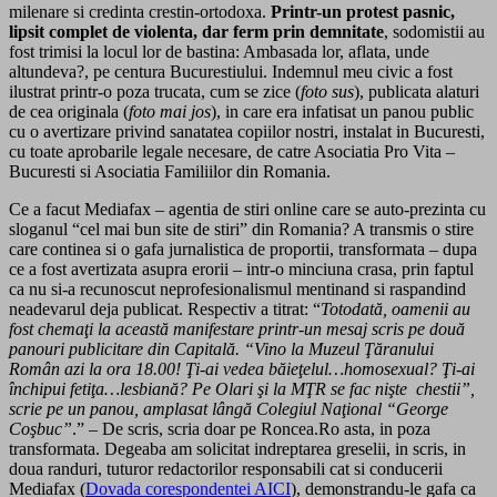
milenare si credinta crestin-ortodoxa.
Printr-un protest pasnic,
lipsit complet de violenta, dar ferm prin demnitate
, sodomistii au
fost trimisi la locul lor de bastina: Ambasada lor, aflata, unde
altundeva?, pe centura Bucurestiului. Indemnul meu civic a fost
ilustrat printr-o poza trucata, cum se zice (
foto sus
), publicata alaturi
de cea originala (
foto mai jos
), in care era infatisat un panou public
cu o avertizare privind sanatatea copiilor nostri, instalat in Bucuresti,
cu toate aprobarile legale necesare, de catre Asociatia Pro Vita –
Bucuresti si Asociatia Familiilor din Romania.
Ce a facut Mediafax – agentia de stiri online care se auto-prezinta cu
sloganul “cel mai bun site de stiri” din Romania? A transmis o stire
care continea si o gafa jurnalistica de proportii, transformata – dupa
ce a fost avertizata asupra erorii – intr-o minciuna crasa, prin faptul
ca nu si-a recunoscut neprofesionalismul mentinand si raspandind
neadevarul deja publicat. Respectiv a titrat: “
Totodată, oamenii au
fost chemaţi la această manifestare printr-un mesaj scris pe două
panouri publicitare din Capitală. “Vino la Muzeul Ţăranului
Român azi la ora 18.00! Ţi-ai vedea băieţelul…homosexual? Ţi-ai
închipui fetiţa…lesbiană? Pe Olari şi la MŢR se fac nişte chestii”,
scrie pe un panou, amplasat lângă Colegiul Naţional “George
Coşbuc”
.” – De scris, scria doar pe Roncea.Ro asta, in poza
transformata. Degeaba am solicitat indreptarea greselii, in scris, in
doua randuri, tuturor redactorilor responsabili cat si conducerii
Mediafax (
Dovada corespondentei AICI
), demonstrandu-le gafa ca