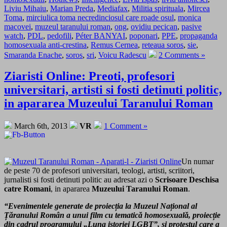
Liviu Mihaiu
,
Marian Preda
,
Mediafax
,
Militia spirituala
,
Mircea
Toma
,
mirciulica toma necredinciosul care roade osul
,
monica
macovei
,
muzeul taranului roman
,
ong
,
ovidiu pecican
,
pasive
watch
,
PDL
,
pedofili
,
Péter BANYAI
,
poponari
,
PPE
,
propaganda
homosexuala anti-crestina
,
Remus Cernea
,
reteaua soros
,
sie
,
Smaranda Enache
,
soros
,
sri
,
Voicu Radescu
2 Comments »
Ziaristi Online: Preoti, profesori
universitari, artisti si fosti detinuti politic,
in apararea Muzeului Taranului Roman
March 6th, 2013
VR
1 Comment »
Un numar
de peste 70 de profesori universitari, teologi, artisti, scriitori,
jurnalisti si fosti detinuti politic au adresat azi o
Scrisoare Deschisa
catre Romani
, in apararea
Muzeului Taranului Roman
.
“Evenimentele generate de proiecția la Muzeul Național al
Țăranului Român a unui film cu tematică homosexuală, proiecție
din cadrul programului
„Luna istoriei LGBT”,
și protestul care a