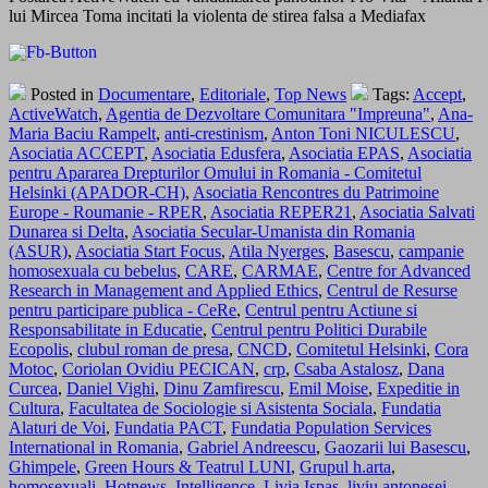
lui Mircea Toma incitati la violenta de stirea falsa a Mediafax
Posted in
Documentare
,
Editoriale
,
Top News
Tags:
Accept
,
ActiveWatch
,
Agentia de Dezvoltare Comunitara "Impreuna"
,
Ana-
Maria Baciu Rampelt
,
anti-crestinism
,
Anton Toni NICULESCU
,
Asociatia ACCEPT
,
Asociatia Edusfera
,
Asociatia EPAS
,
Asociatia
pentru Apararea Drepturilor Omului in Romania - Comitetul
Helsinki (APADOR-CH)
,
Asociatia Rencontres du Patrimoine
Europe - Roumanie - RPER
,
Asociatia REPER21
,
Asociatia Salvati
Dunarea si Delta
,
Asociatia Secular-Umanista din Romania
(ASUR)
,
Asociatia Start Focus
,
Atila Nyerges
,
Basescu
,
campanie
homosexuala cu bebelus
,
CARE
,
CARMAE
,
Centre for Advanced
Research in Management and Applied Ethics
,
Centrul de Resurse
pentru participare publica - CeRe
,
Centrul pentru Actiune si
Responsabilitate in Educatie
,
Centrul pentru Politici Durabile
Ecopolis
,
clubul roman de presa
,
CNCD
,
Comitetul Helsinki
,
Cora
Motoc
,
Coriolan Ovidiu PECICAN
,
crp
,
Csaba Astalosz
,
Dana
Curcea
,
Daniel Vighi
,
Dinu Zamfirescu
,
Emil Moise
,
Expeditie in
Cultura
,
Facultatea de Sociologie si Asistenta Sociala
,
Fundatia
Alaturi de Voi
,
Fundatia PACT
,
Fundatia Population Services
International in Romania
,
Gabriel Andreescu
,
Gaozarii lui Basescu
,
Ghimpele
,
Green Hours & Teatrul LUNI
,
Grupul h.arta
,
homosexuali
,
Hotnews
,
Intelligence
,
Livia Ispas
,
liviu antonesei
,