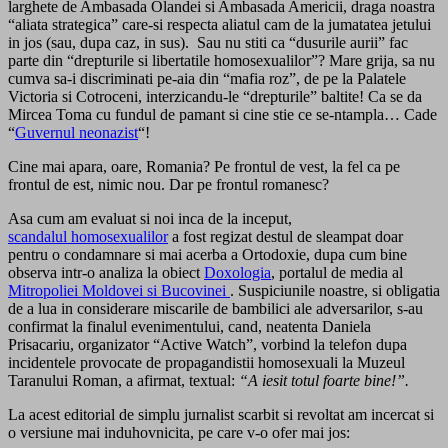
larghete de Ambasada Olandei si Ambasada Americii, draga noastra
“aliata strategica” care-si respecta aliatul cam de la jumatatea jetului
in jos (sau, dupa caz, in sus). Sau nu stiti ca “dusurile aurii” fac
parte din “drepturile si libertatile homosexualilor”? Mare grija, sa nu
cumva sa-i discriminati pe-aia din “mafia roz”, de pe la Palatele
Victoria si Cotroceni, interzicandu-le “drepturile” baltite! Ca se da
Mircea Toma cu fundul de pamant si cine stie ce se-ntampla… Cade
“
Guvernul neonazist
“!
Cine mai apara, oare, Romania? Pe frontul de vest, la fel ca pe
frontul de est, nimic nou. Dar pe frontul romanesc?
Asa cum am evaluat si noi inca de la inceput,
scandalul homosexualilor
a fost regizat destul de sleampat doar
pentru o condamnare si mai acerba a Ortodoxie, dupa cum bine
observa intr-o analiza la obiect
Doxologia
, portalul de media al
Mitropoliei Moldovei si Bucovinei
. Suspiciunile noastre, si obligatia
de a lua in considerare miscarile de bambilici ale adversarilor, s-au
confirmat la finalul evenimentului, cand, neatenta Daniela
Prisacariu, organizator “Active Watch”, vorbind la telefon dupa
incidentele provocate de propagandistii homosexuali la Muzeul
Taranului Roman, a afirmat, textual:
“A iesit totul foarte bine!”.
La acest editorial de simplu jurnalist scarbit si revoltat am incercat si
o versiune mai induhovnicita, pe care v-o ofer mai jos: