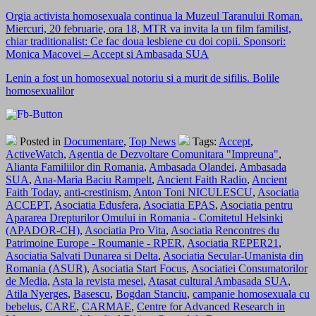
Orgia activista homosexuala continua la Muzeul Taranului Roman.
Miercuri, 20 februarie, ora 18, MTR va invita la un film familist,
chiar traditionalist: Ce fac doua lesbiene cu doi copii. Sponsori:
Monica Macovei – Accept si Ambasada SUA
Lenin a fost un homosexual notoriu si a murit de sifilis. Bolile
homosexualilor
Posted in
Documentare
,
Top News
Tags:
Accept
,
ActiveWatch
,
Agentia de Dezvoltare Comunitara "Impreuna"
,
Alianta Familiilor din Romania
,
Ambasada Olandei
,
Ambasada
SUA
,
Ana-Maria Baciu Rampelt
,
Ancient Faith Radio
,
Ancient
Faith Today
,
anti-crestinism
,
Anton Toni NICULESCU
,
Asociatia
ACCEPT
,
Asociatia Edusfera
,
Asociatia EPAS
,
Asociatia pentru
Apararea Drepturilor Omului in Romania - Comitetul Helsinki
(APADOR-CH)
,
Asociatia Pro Vita
,
Asociatia Rencontres du
Patrimoine Europe - Roumanie - RPER
,
Asociatia REPER21
,
Asociatia Salvati Dunarea si Delta
,
Asociatia Secular-Umanista din
Romania (ASUR)
,
Asociatia Start Focus
,
Asociatiei Consumatorilor
de Media
,
Asta la revista mesei
,
Atasat cultural Ambasada SUA
,
Atila Nyerges
,
Basescu
,
Bogdan Stanciu
,
campanie homosexuala cu
bebelus
,
CARE
,
CARMAE
,
Centre for Advanced Research in