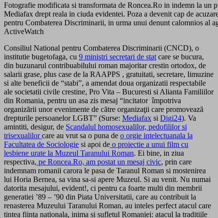
Fotografie modificata si transformata de Roncea.Ro in indemn la un pr
Mediafax drept reala in ciuda evidentei. Poza a devenit cap de acuzare
pentru Combaterea Discriminarii, in urma unui denunt calomnios al age
ActiveWatch
Consiliul National pentru Combaterea Discriminarii (CNCD), o
institutie bugetofaga, cu
9 ministri secretari de stat
care se bucura,
din buzunarul contribuabilului roman majoritar crestin ortodox, de
salarii grase, plus case de la RAAPPS , gratuitati, secretare, limuzine
si alte beneficii de “stabi”, a amendat doua organizatii respectabile
ale societatii civile crestine, Pro Vita – Bucuresti si Alianta Familiilor
din Romania, pentru un asa zis mesaj “incitator împotriva
organizării unor evenimente de către organizaţii care promovează
drepturile persoanelor LGBT” (Surse:
Mediafax
si
Digi24
). Va
amintiti, desigur, de
Scandalul homosexualilor, pedofililor si
trisexualilor
care au vrut sa o puna de
o orgie intelectuanala la
Facultatea de Sociologie
si apoi de
o proiectie a unui film cu
lesbiene urate la Muzeul Taranului Roman
. Ei bine, in ziua
respectiva,
pe Roncea.Ro, am postat un mesaj civic
, prin care
indemnam romanii carora le pasa de Taranul Roman si mostenirea
lui Horia Bernea, sa vina sa-si apere Muzeul. Si au venit. Nu numai
datorita mesajului, evident!, ci pentru ca foarte multi din membrii
generatiei ’89 – ’90 din Piata Universitatii, care au contribuit la
renasterea Muzeului Taranului Roman, au inteles perfect atacul care
tintea fiinta nationala, inima si sufletul Romaniei: atacul la traditiile