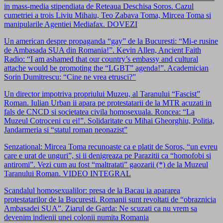
in mass-media stipendiata de Reteaua Deschisa Soros. Cazul
cumetriei a trois Liviu Mihaiu, Teo Zabava Toma, Mircea Toma si
manipularile Agentiei Mediafax. DOVEZI
Un american despre propaganda “gay” de la Bucuresti: “Mi-e rusine
de Ambasada SUA din Romania!”. Kevin Allen, Ancient Faith
Radio: “I am ashamed that our country’s embassy and cultural
attache would be promoting the “LGBT” agenda!”. Academician
Sorin Dumitrescu: “Cine ne vrea etrusci?”
Un director impotriva propriului Muzeu, al Taranului “Fascist”
Roman. Iulian Urban ii apara pe protestatarii de la MTR acuzati in
fals de CNCD si societatea civila homosexuala. Roncea: “La
Muzeul Cotroceni cu ei!”. Solidaritate cu Mihai Gheorghiu, Politia,
Jandarmeria si “statul roman neonazist”
Senzational: Mircea Toma recunoaste ca e platit de Soros, “un evreu
care e urat de unguri”, si ii denigreaza pe Parazitii ca “homofobi si
antiromi”. Vezi cum au fost “maltratati” gaozarii (*) de la Muzeul
Taranului Roman. VIDEO INTEGRAL
Scandalul homosexualilor: presa de la Bacau ia apararea
protestatarilor de la Bucuresti. Romanii sunt revoltati de “obraznicia
Ambasadei SUA”. Ziarul de Garda: Ne scuzati ca nu vrem sa
devenim indienii unei colonii numita Romania