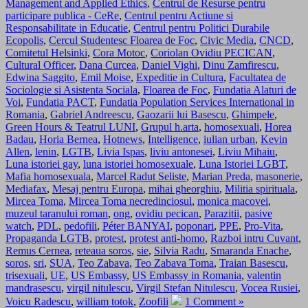
Management and Applied Ethics
,
Centrul de Resurse pentru
participare publica - CeRe
,
Centrul pentru Actiune si
Responsabilitate in Educatie
,
Centrul pentru Politici Durabile
Ecopolis
,
Cercul Studentesc Floarea de Foc
,
Civic Media
,
CNCD
,
Comitetul Helsinki
,
Cora Motoc
,
Coriolan Ovidiu PECICAN
,
Cultural Officer
,
Dana Curcea
,
Daniel Vighi
,
Dinu Zamfirescu
,
Edwina Saggito
,
Emil Moise
,
Expeditie in Cultura
,
Facultatea de
Sociologie si Asistenta Sociala
,
Floarea de Foc
,
Fundatia Alaturi de
Voi
,
Fundatia PACT
,
Fundatia Population Services International in
Romania
,
Gabriel Andreescu
,
Gaozarii lui Basescu
,
Ghimpele
,
Green Hours & Teatrul LUNI
,
Grupul h.arta
,
homosexuali
,
Horea
Badau
,
Horia Bernea
,
Hotnews
,
Intelligence
,
iulian urban
,
Kevin
Allen
,
lenin
,
LGTB
,
Livia Ispas
,
liviu antonesei
,
Liviu Mihaiu
,
Luna istoriei gay
,
luna istoriei homosexuale
,
Luna Istoriei LGBT
,
Mafia homosexuala
,
Marcel Radut Seliste
,
Marian Preda
,
masonerie
,
Mediafax
,
Mesaj pentru Europa
,
mihai gheorghiu
,
Militia spirituala
,
Mircea Toma
,
Mircea Toma necredinciosul
,
monica macovei
,
muzeul taranului roman
,
ong
,
ovidiu pecican
,
Parazitii
,
pasive
watch
,
PDL
,
pedofili
,
Péter BANYAI
,
poponari
,
PPE
,
Pro-Vita
,
Propaganda LGTB
,
protest
,
protest anti-homo
,
Razboi intru Cuvant
,
Remus Cernea
,
reteaua soros
,
sie
,
Silvia Radu
,
Smaranda Enache
,
soros
,
sri
,
SUA
,
Teo Zabava
,
Teo Zabava Toma
,
Traian Basescu
,
trisexuali
,
UE
,
US Embassy
,
US Embassy in Romania
,
valentin
mandrasescu
,
virgil nitulescu
,
Virgil Stefan Nitulescu
,
Vocea Rusiei
,
Voicu Radescu
,
william totok
,
Zoofili
1 Comment »