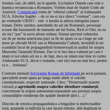
fronturi care, de altfel, nu le apartin. Excludem Olanda care este o
inamica recunoscuta a Romaniei. Vorbim doar de Statele Unite ale
Americii.
Comunicatul
remis de “ofiterul cultural” al Ambasadei
SUA, Edwina Sagitto – de ce nu-si zice direct “comisar”, cum era
pe vremurile URSS? – este o insulta la adresa intregului popor
roman. Deloc uimitor, autoritatile de azi ale Romaniei, personaje
scoase din buzunarele de maruntis ale lui Soros, Rich si Ofer, nu au
zis nici “pas” la acest afront ordinar. Numai spectrul vulturului
sur de pe stema americana pare sa fie de ajuns ca sa-i bage pe sub
mese pe oficialii MAE sau ai Ministerului Culturii, invizibili in tot
scandalul facut de propagandistii homosexuali in asaltul lor asupra
Muzeului Taranului Roman. Dar ce te faci daca vulturul pe care-l
stiam si noi odata azi nu e, de fapt, daca ne uitam mai bine in curtea
Ambasadei SUA, decat o oratanie, care nici oua nu mai face, pentru
ca e… lesbiana?
Conform misiunii
Serviciului Roman de Informatii
pe acest pamant,
specialistii nostri apara pe langa multe altele si valorile
constitutionale, respectiv nationale. Citez: “Demersurile noastre
vizează şi
agresiunile asupra valorilor identitare româneşti
,
concretizate în acţiuni autonomist-separatiste sau presiuni asupra
comunităţilor româneşti din spaţiile limitrofe ţării (…).”
Dincolo de retorica propagandistica a brigazilor si intelectualilor
rosii, gruparile si indivizii la care facem referire, abil deghizati in