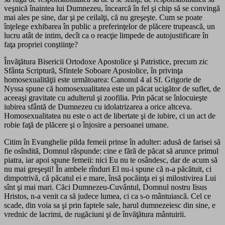
veşnică înaintea lui Dumnezeu, încearcă în fel şi chip să se convingă
mai ales pe sine, dar şi pe ceilalţi, că nu greşeşte. Cum se poate
înţelege exhibarea în public a preferinţelor de plăcere trupească, un
lucru atât de intim, decît ca o reacţie limpede de autojustificare în
faţa propriei conştiinţe?
Învăţătura Bisericii Ortodoxe Apostolice şi Patristice, precum zic
Sfânta Scriptură, Sfintele Soboare Apostolice, în privinţa
homosexualităţii este următoarea: Canonul 4 al Sf. Grigorie de
Nyssa spune că homosexualitatea este un păcat ucigător de suflet, de
aceeaşi gravitate cu adulterul şi zoofilia. Prin păcat se înlocuieşte
iubirea sfântă de Dumnezeu cu idolatrizarea a orice altceva.
Homosexualitatea nu este o act de libertate şi de iubire, ci un act de
robie faţă de plăcere şi o înjosire a persoanei umane.
Citim în Evanghelie pilda femeii prinse în adulter: adusă de farisei să
fie osîndită, Domnul răspunde: cine e fără de păcat să arunce primul
piatra, iar apoi spune femeii: nici Eu nu te osândesc, dar de acum să
nu mai greşeşti! În ambele rînduri El nu-i spune că n-a păcătuit, ci
dimpotrivă, că păcatul ei e mare, însă pocăinţa ei şi milostivirea Lui
sînt şi mai mari. Căci Dumnezeu-Cuvântul, Domnul nostru Iisus
Hristos, n-a venit ca să judece lumea, ci ca s-o mântuiască. Cel ce
scade, din voia sa şi prin faptele sale, harul dumnezeiesc din sine, e
vrednic de lacrimi, de rugăciuni şi de învăţătura mântuirii.