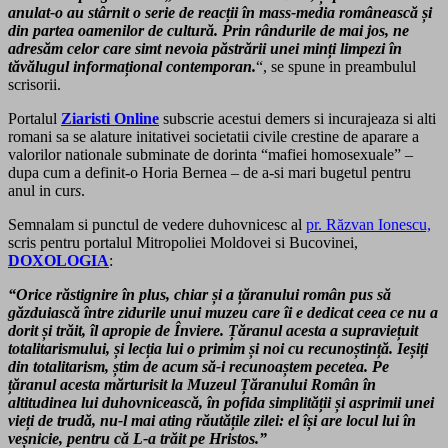
anulat-o
au stârnit o serie de reacții în mass-media românească și
din partea oamenilor de cultură. Prin rândurile de mai jos, ne
adresăm celor care simt nevoia păstrării unei minți limpezi în
tăvălugul informațional contemporan.
“, se spune in preambulul
scrisorii.
Portalul
Ziaristi Online
subscrie acestui demers si incurajeaza si alti
romani sa se alature initativei societatii civile crestine de aparare a
valorilor nationale subminate de dorinta “mafiei homosexuale” –
dupa cum a definit-o Horia Bernea – de a-si mari bugetul pentru
anul in cur
s
.
Semnalam si punctul de vedere duhovnicesc al
pr. Răzvan Ionescu,
scris pentru portalul Mitropoliei Moldovei si Bucovinei,
DOXOLOGIA
:
“Orice răstignire în plus, chiar și a țăranului român pus să
găzduiască între zidurile unui muzeu care îi e dedicat ceea ce nu a
dorit și trăit, îl apropie de Înviere. Țăranul acesta a supraviețuit
totalitarismului, și lecția lui o primim și noi cu recunoștință. Ieșiți
din totalitarism, știm de acum să-i recunoaștem pecetea. Pe
țăranul acesta mărturisit la Muzeul Țăranului Român în
altitudinea lui duhovnicească, în pofida simplității și asprimii unei
vieți de trudă, nu-l mai ating răutățile zilei: el își are locul lui în
veșnicie, pentru că L-a trăit pe Hristos.”