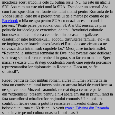
incadreze acest articol la cele cu bulina rosie. Nu, nu este un atac la
SRI. Asa cum nu este nici unul la SUA. Este doar un semnal. Asa
cum i-am spus chiar ieri foarte atentului analist pentru Romania de la
Vocea Rusiei, care nu a pierdut prilejul de a marca pe contul de pe
Facebook
o bila neagra pentru SUA cu ocazia acestui scandal
pervers: “Poate parea paradoxal cum SUA si UE reusesc ca prin
politicile lor ideologice extremiste, de tipul ‘revolutiei culturale
homosexuale’, cu tot ceea ce deriva din aceasta – legalizarea
casatoriilor intre homosexuali, adoptii, distrugerea familiei, etc – sa
ne impinga spre bratele pravoslavnicei Rusii de care ziceau ca ne
salveaza daca intram sub cupolele lor.” Mesajul se incheia astfel:
“Revenind la subiectul semnalat de Dvs: noii tovarasi care defileaza
sub steag strain dar cu curcubeul in gura, si-o fac cu mana lor. Sper
macar sa existe unii strategi occidentali onesti care regreta porcariile
reprezentantilor lor diplomatici in Romania. Daca nu, sa fie
sanatosi!”.
Repet: pentru ce mor militari romani aiurea in lume? Pentru ca sa
vina un comisar cultural inversionist cu armata lui/ei de curci bete sa
ne spurce noua Muzeul Taranului, recreat dupa ce mare parte
din “extremistii” prezenti pentru a ni-l apara am stat in primul rand in
fata tancurilor si mitralierelor regimului comunist? Iar apoi am
contribuit fiecare cum a putut la renasterea muzeului distrus de
bolsevici in urma cu 60 de ani. A venit
tzatza Edwina din Rwanda
sa ne invete pe noi cultura noastra la noi acasa?