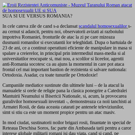
SUA SI UE VERSUS ROMANIA?
In cele cateva zile de cand s-a declansat
scandalul homosexualilor
s-
au cernut si adancit, pentru noi, observatorii avizati ai razboiului
impotriva Romaniei, fronturile de atac la zi pe care mizeaza
dusmanii romanilor si executantii lor teleghidati. Dupa o hartuiala de
23 de ani, ce a continut operatiuni eficiente de manipulare in masa si
spalare a creierelor, in principal prin intermediul mass-media si al
universitatilor reocupate si, mai nou, a scolilor si liceelor, agentii
anti-Romania socotesc ca au ajuns la momentul in care pot ataca
frontal cel mai important bastion de rezistenta si salvare nationala:
Ortodoxia. Asadar, cu toate tunurile pe Ortodoxie!
Campaniile mediatice sustinute din ultimele luni – de la atacul la
manualele si orele de religie pana la clasica ponegrire a Catedralei
Mantuirii Neamului si Bisericii Nationale, si, acum, la provocarea
guralivilor homosexuali inventati -, demonstreaza ca noii tanchisti ai
Armatei Rosii, de data aceasta catarati pe antenele televiziunilor,
simt si stiu ca este un moment propice pentru un atac masiv.
In mod ciudat, sustinatorii noilor brigazi rosii, finantate in special de
Reteaua Deschisa Soros, fac parte din Ambasada tarii pentru a caror
interese globale militarii romani isi dau viata, cand si cand, pe