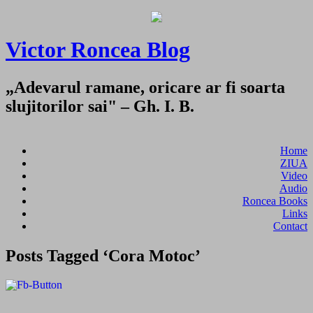
Victor Roncea Blog
„Adevarul ramane, oricare ar fi soarta
slujitorilor sai" – Gh. I. B.
Home
ZIUA
Video
Audio
Roncea Books
Links
Contact
Posts Tagged ‘Cora Motoc’