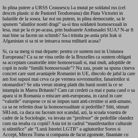
In plina putere a URSS Ceausescu l-a mutat pe soldatul rus (cel
descris plastic si de Pastorel Teodoreanu) din Piata Victoriei in
balariile de la sosea. Iar noi nu putem, in plina democratie, sa le
spunem “aliatilor nostri dragi” sa-si tina soldateii homosexuali in
lesa, mai pe la ei pe-acasa, prin budoarele Ambasadei SUA? N-ar fi
mai bine sa facem un schimb? Sa-i trimita pe-astia prin Irak si
Afganistan si sa ni se intoarca noua militarii acasa?
Si, ca sa merg si mai departe: pentru ce suntem noi in Uniunea
Europeana? Ca sa ne vina ordin de la Bruxelles ca suntem obligati
sa acceptam casatoriile intre homosexuali si, mai mult, adoptiile de
copii in noile “familii homosexuale”? Nu zau, poate sa spuna cineva
concret care sunt avantajele Romaniei in UE, dincolo de jaful la care
am fost supusi mai ceva ca pe vremea sovromurilor, fanariotilor si
otomanilor? Se uita vreun strateg platit din banii nostri la ce se
intampla in Marea Britanie? Cam cat credeti ca mai e pana cand o sa
apara si in Romania o miscare anti-europeana, in cazul in care
“valorile” europene ce ni se impun sunt anti-crestine si anti-umane,
ca sa ne referim doar la homosexualitate si pedofilie? Stiti, stimati
SRI-isti, ca daca nu faceam noi scandal, azi, la scoala voastra de
cadre de la Sociologie, va invata un “profesor” de pedofilie olandez
cum sta treaba cu copiii? Asta tot in cadrul “manifestarilor culturale
si stiintifice” ale “Lunii Istoriei LGTB” a agitatorilor Soros si
Accept, Mircea Toma si compania de facut zgomote, finantate cu