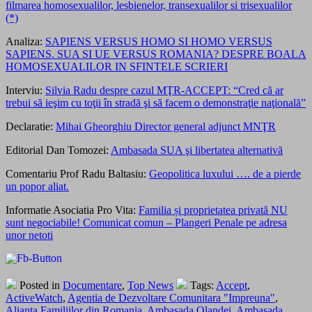
filmarea homosexualilor, lesbienelor, transexualilor si trisexualilor
(*)
Analiza:
SAPIENS VERSUS HOMO SI HOMO VERSUS
SAPIENS. SUA SI UE VERSUS ROMANIA? DESPRE BOALA
HOMOSEXUALILOR IN SFINTELE SCRIERI
Interviu:
Silvia Radu despre cazul MŢR-ACCEPT: “Cred că ar
trebui să ieşim cu toţii în stradă şi să facem o demonstraţie naţională”
Declaratie:
Mihai Gheorghiu Director general adjunct MNŢR
Editorial Dan Tomozei:
Ambasada SUA şi libertatea alternativă
Comentariu Prof Radu Baltasiu:
Geopolitica luxului …. de a pierde
un popor
aliat.
Informatie Asociatia Pro Vita:
Familia și proprietatea privată NU
sunt negociabile! Comunicat comun – Plangeri Penale pe adresa
unor netoti
Posted in
Documentare
,
Top News
Tags:
Accept
,
ActiveWatch
,
Agentia de Dezvoltare Comunitara "Impreuna"
,
Alianta Familiilor din Romania
,
Ambasada Olandei
,
Ambasada