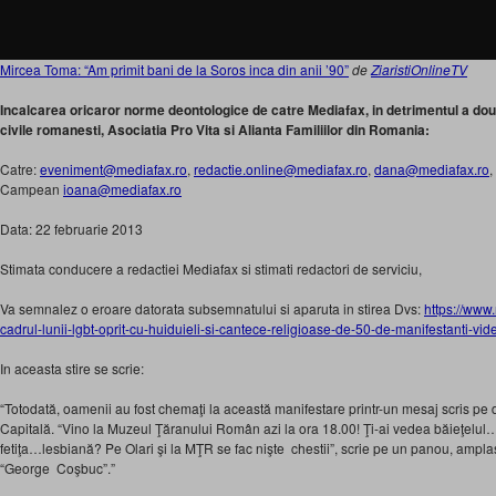
Mircea Toma: “Am primit bani de la Soros inca din anii ’90”
de
ZiaristiOnlineTV
Incalcarea oricaror norme deontologice de catre Mediafax, in detrimentul a doua 
civile romanesti, Asociatia Pro Vita si Alianta Familiilor din Romania:
Catre:
eveniment@mediafax.ro
,
redactie.online@mediafax.ro
,
dana@mediafax.ro
,
Campean
ioana@mediafax.ro
Data: 22 februarie 2013
Stimata conducere a redactiei Mediafax si stimati redactori de serviciu,
Va semnalez o eroare datorata subsemnatului si aparuta in stirea Dvs:
https://www.
cadrul-lunii-lgbt-
oprit-cu-huiduieli-si-cantece-
religioase-de-50-de-
manifestanti-vi
In aceasta stire se scrie:
“Totodată, oamenii au fost chemaţi la această manifestare printr-un mesaj scris pe 
Capitală. “Vino la Muzeul Ţăranului Român azi la ora 18.00! Ţi-ai vedea băieţelu
fetiţa…lesbiană? Pe Olari şi la MŢR se fac nişte chestii”, scrie pe un panou, ampl
“George Coşbuc”.”