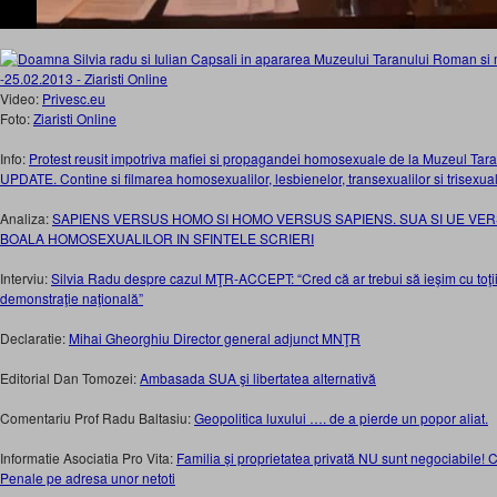
Video:
Privesc.eu
Foto:
Ziaristi Online
Info:
Protest reusit impotriva mafiei si propagandei homosexuale de la Muzeul T
UPDATE. Contine si filmarea homosexualilor, lesbienelor, transexualilor si trisexuali
Analiza:
SAPIENS VERSUS HOMO SI HOMO VERSUS SAPIENS. SUA SI UE VE
BOALA HOMOSEXUALILOR IN SFINTELE SCRIERI
Interviu:
Silvia Radu despre cazul MŢR-ACCEPT: “Cred că ar trebui să ieşim cu toţii
demonstraţie naţională”
Declaratie:
Mihai Gheorghiu Director general adjunct MNŢR
Editorial Dan Tomozei:
Ambasada SUA şi libertatea alternativă
Comentariu Prof Radu Baltasiu:
Geopolitica luxului …. de a pierde un popor
aliat.
Informatie Asociatia Pro Vita:
Familia și proprietatea privată NU sunt negociabile!
Penale pe adresa unor netoti