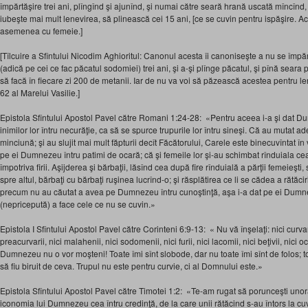
împărtăşire trei ani, plîngînd şi ajunînd, şi numai către seară hrană uscată mîncînd,
iubeşte mai mult lenevirea, să plinească cei 15 ani, [ce se cuvin pentru ispăşire. A
asemenea cu femeie.]
[Tîlcuire a Sfîntului Nicodim Aghioritul: Canonul acesta îi canoniseşte a nu se împăr
(adică pe cei ce fac păcatul sodomiei) trei ani, şi a-şi plînge păcatul, şi pînă seara
să facă în fiecare zi 200 de metanii. Iar de nu va voi să păzească acestea pentru
62 al Marelui Vasilie.]
Epistola Sfîntului Apostol Pavel către Romani 1:24-28: «Pentru aceea i-a şi dat Du
inimilor lor întru necurăţie, ca să se spurce trupurile lor întru sineşi. Că au mutat 
minciună; şi au slujit mai mult făpturii decît Făcătorului, Carele este binecuvîntat î
pe ei Dumnezeu întru patimi de ocară; că şi femeile lor şi-au schimbat rînduiala cea
împotriva firii. Aşijderea şi bărbaţii, lăsînd cea după fire rînduială a părţii femeieşti,
spre altul, bărbaţi cu bărbaţi ruşinea lucrînd-o; şi răsplătirea ce li se cădea a rătăcirii
precum nu au căutat a avea pe Dumnezeu întru cunoştinţă, aşa i-a dat pe ei Dumne
(nepricepută) a face cele ce nu se cuvin.»
Epistola I Sfîntului Apostol Pavel către Corinteni 6:9-13: « Nu vă înşelaţi: nici curvarii, 
preacurvarii, nici malahenii, nici sodomenii, nici furii, nici lacomii, nici beţivii, nici ocă
Dumnezeu nu o vor moşteni! Toate îmi sînt slobode, dar nu toate îmi sînt de folos; to
să fiu biruit de ceva. Trupul nu este pentru curvie, ci al Domnului este.»
Epistola Sfîntului Apostol Pavel către Timotei 1:2: «Te-am rugat să porunceşti unora 
iconomia lui Dumnezeu cea întru credinţă, de la care unii rătăcind s-au întors la cu