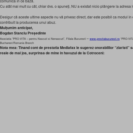
comunica în ce bază.
Cu atât mai mult cu cât, chiar dvs. o spuneți, NU a existat nicio plângere la adresa l
Desigur că aceste ultime aspecte nu vă privesc direct, dar este posibil ca modul în ca
contribuit la producerea unui abuz.
Mulțumim anticipat,
Bogdan Stanciu Președinte
–
Asociatia “PRO-VITA – pentru Nascuti si Nenascuti”, Filiala Bucuresti
www.provitabucuresti.ro
“PRO-VITA
Bucharest/Romania Branch
Nota mea: Tinand cont de prestatia Mediafax le sugerez onorabililor “ziaristi” sa
reale de mai jos, surprinsa de mine in havuzul de la Cotroceni: