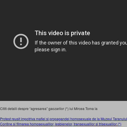
Cititi detalii despre “agresarea” gaozarilor (*) lui Mircea Toma la
Protest reusit impotriva mafiei si propagandei homosexuale de la Muzeul Taran
Contine si filmarea homosexualilor, lesbienelor, transexualilor si trisexualilor (*)