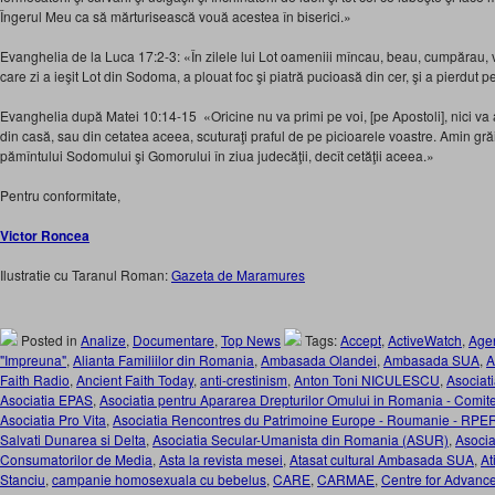
Îngerul Meu ca să mărturisească vouă acestea în biserici.»
Evanghelia de la Luca 17:2-3: «În zilele lui Lot oameniii mîncau, beau, cumpărau, 
care zi a ieşit Lot din Sodoma, a plouat foc şi piatră pucioasă din cer, şi a pierdut pe
Evanghelia după Matei 10:14-15 «Oricine nu va primi pe voi, [pe Apostoli], nici va 
din casă, sau din cetatea aceea, scuturaţi praful de pe picioarele voastre. Amin gră
pămîntului Sodomului şi Gomorului în ziua judecăţii, decît cetăţii aceea.»
Pentru conformitate,
Victor Roncea
Ilustratie cu Taranul Roman:
Gazeta de Maramures
Posted in
Analize
,
Documentare
,
Top News
Tags:
Accept
,
ActiveWatch
,
Agen
"Impreuna"
,
Alianta Familiilor din Romania
,
Ambasada Olandei
,
Ambasada SUA
,
A
Faith Radio
,
Ancient Faith Today
,
anti-crestinism
,
Anton Toni NICULESCU
,
Asocia
Asociatia EPAS
,
Asociatia pentru Apararea Drepturilor Omului in Romania - Comi
Asociatia Pro Vita
,
Asociatia Rencontres du Patrimoine Europe - Roumanie - RPE
Salvati Dunarea si Delta
,
Asociatia Secular-Umanista din Romania (ASUR)
,
Asocia
Consumatorilor de Media
,
Asta la revista mesei
,
Atasat cultural Ambasada SUA
,
At
Stanciu
,
campanie homosexuala cu bebelus
,
CARE
,
CARMAE
,
Centre for Advan