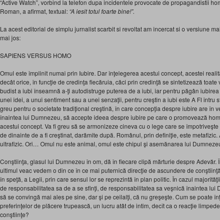
“Active Watch”, vorbind la telefon dupa incidentele provocate de propagandistii h
Roman, a afirmat, textual:
“A iesit totul foarte bine!”.
La acest editorial de simplu jurnalist scarbit si revoltat am incercat si o versiune ma
mai jos:
SAPIENS VERSUS HOMO
Omul este împlinit numai prin Iubire. Dar înţelegerea acestui concept, acestei realit
decât orice, în funcţie de credinţa fiecăruia, căci prin credinţă se sintetizează toat
budist a iubi înseamnă a-ţi autodistruge puterea de a iubi, iar pentru păgân iubir
unei idei, a unui sentiment sau a unei senzaţii, pentru creştin a iubi este A FI întru s
greu pentru o societate tradiţional creştină, în care concepţia despre iubire are în v
înaintea lui Dumnezeu, să accepte ideea despre iubire pe care o promovează homo
acestui concept. Va fi greu să se armonizeze cineva cu o lege care se împotriveşte
de dinainte de a fi creştinat, darămite după. Românul, prin definiţie, este metafizic. 
ultrafizic. Ori… Omul nu este animal, omul este chipul şi asemănarea lui Dumneze
Conştiinţa, glasul lui Dumnezeu în om, dă în fiecare clipă mărturie despre Adevăr. În
ultimul veac vedem o din ce în ce mai puternică direcţie de ascundere de conştiinţă, 
în speţă, a Legii, prin care sensul lor se reprezintă în plan politic. În cazul majorităţ
de responsabilitatea sa de a se sfinţi, de responsabilitatea sa veşnică înaintea lui
să se convingă mai ales pe sine, dar şi pe ceilalţi, că nu greşeşte. Cum se poate în
preferinţelor de plăcere trupească, un lucru atât de intim, decît ca o reacţie limpede 
conştiinţe?