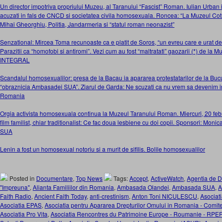
Un director impotriva propriului Muzeu, al Taranului “Fascist” Roman. Iulian Urban 
acuzati in fals de CNCD si societatea civila homosexuala. Roncea: “La Muzeul Cotro
Mihai Gheorghiu, Politia, Jandarmeria si “statul roman neonazist”
Senzational: Mircea Toma recunoaste ca e platit de Soros, “un evreu care e urat de 
Parazitii ca “homofobi si antiromi”. Vezi cum au fost “maltratati” gaozarii (*) de l
INTEGRAL
Scandalul homosexualilor: presa de la Bacau ia apararea protestatarilor de la Bucu
“obraznicia Ambasadei SUA”. Ziarul de Garda: Ne scuzati ca nu vrem sa devenim in
Romania
Orgia activista homosexuala continua la Muzeul Taranului Roman. Miercuri, 20 febr
film familist, chiar traditionalist: Ce fac doua lesbiene cu doi copii. Sponsori: Mo
SUA
Lenin a fost un homosexual notoriu si a murit de sifilis. Bolile homosexualilor
Posted in
Documentare
,
Top News
Tags:
Accept
,
ActiveWatch
,
Agentia de D
"Impreuna"
,
Alianta Familiilor din Romania
,
Ambasada Olandei
,
Ambasada SUA
,
A
Faith Radio
,
Ancient Faith Today
,
anti-crestinism
,
Anton Toni NICULESCU
,
Asocia
Asociatia EPAS
,
Asociatia pentru Apararea Drepturilor Omului in Romania - Comi
Asociatia Pro Vita
,
Asociatia Rencontres du Patrimoine Europe - Roumanie - RPE