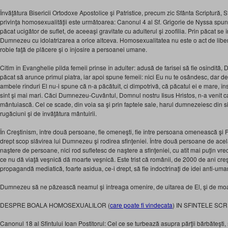
Învăţătura Bisericii Ortodoxe Apostolice şi Patristice, precum zic Sfânta Scriptură, 
privinţa homosexualităţii este următoarea: Canonul 4 al Sf. Grigorie de Nyssa sp
păcat ucigător de suflet, de aceeaşi gravitate cu adulterul şi zoofilia. Prin păcat se 
Dumnezeu cu idolatrizarea a orice altceva. Homosexualitatea nu este o act de liberta
robie faţă de plăcere şi o înjosire a persoanei umane.
Citim în Evanghelie pilda femeii prinse în adulter: adusă de farisei să fie osîndită
păcat să arunce primul piatra, iar apoi spune femeii: nici Eu nu te osândesc, dar d
ambele rînduri El nu-i spune că n-a păcătuit, ci dimpotrivă, că păcatul ei e mare, îns
sînt şi mai mari. Căci Dumnezeu-Cuvântul, Domnul nostru Iisus Hristos, n-a venit c
mântuiască. Cel ce scade, din voia sa şi prin faptele sale, harul dumnezeiesc din si
rugăciuni şi de învăţătura mântuirii.
În Creştinism, între două persoane, fie omeneşti, fie între persoana omenească şi
drept scop slăvirea lui Dumnezeu şi rodirea sfinţeniei. Între două persoane de acela
naştere de persoane, nici rod sufletesc de naştere a sfinţeniei, cu atît mai puţin vr
ce nu dă viaţă veşnică dă moarte veşnică. Este trist că românii, de 2000 de ani creşt
propagandă mediatică, foarte asidua, ce-i drept, să fie îndoctrinaţi de idei anti-uman
Dumnezeu să ne păzească neamul şi întreaga omenire, de uitarea de El, şi de moa
DESPRE BOALA HOMOSEXUALILOR (
care poate fi vindecata
) IN SFINTELE SCR
Canonul 18 al Sfîntului Ioan Postitorul: Cel ce se turbează asupra părţii bărbăteşti, 