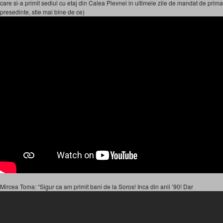
care si-a primit sediul cu etaj din Calea Plevnei in ultimele zile de mandat de prima
presedinte, stie mai bine de ce)
Mircea Toma: “Sigur ca am primit bani de la Soros! Inca din anii ’90! Dar