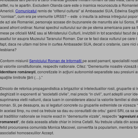
altfel, nu le apartin. Excludem Olanda care este o inamica recunoscuta a Romaniei
Americii.
Comunicatul
remis de “ofiterul cultural” al Ambasadei SUA, Edwina Sagitto
“comisar”, cum era pe vremurile URSS? – este o insulta la adresa intregului popor r
de azi ale Romaniei, personaje scoase din buzunarele de maruntis ale lui Soros, Rich
acest afront ordinar. Numai spectrul vulturului sur de pe stema americana pare sa 
mese pe oficialii MAE sau ai Ministerului Culturii, invizibili in tot scandalul facut 
asaltul lor asupra Muzeului Taranului Roman. Dar ce te faci daca vulturul pe care-l 
fapt, daca ne uitam mai bine in curtea Ambasadei SUA, decat o oratanie, care nici
lesbiana?
Conform misiunii
Serviciului Roman de Informatii
pe acest pamant, specialistii nost
si valorile constitutionale, respectiv nationale. Citez: “Demersurile noastre vizează 
identitare româneşti
, concretizate în acţiuni autonomist-separatiste sau presiuni 
spaţiile limitrofe ţării (…).”
Dincolo de retorica propagandistica a brigazilor si intelectualilor rosii, gruparile si in
deghizati in exponenti ai “societatii civile”, mai precis “in civil”, sunt adeptii unor id
suprimarea vietii natiunii, daca luam in considerare atacul la valorile familiei si di
roman. Si, pe deasupra, au si legaturi concrete cu gruparile extremiste ce vizeaza “
In acelasi timp, nu cred ca trebuie sa dau eu consultatii de orbu’ gainii SRI, ca sa
al traditiilor nationale se inscrie exact in “demersurile vizate”, respectiv “
agresiuni a
romanesti
“, de data aceasta aflate chiar in inima Cetatii. Nu trebuie uitata din acea
fetid procuroarea comunista Monica Macovei, convertita la popularism, membra fon
asociatiei homosexulilor Accept.