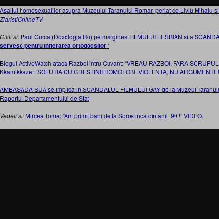
Asaltul homosexualilor asupra Muzeului Taranului Roman periat de Liviu Mihaiu 
ZiaristiOnlineTV
Cititi si:
Paul Curca (Doxologia.Ro) pe marginea FILMULUI LESBIAN si a SCAND
servesc pentru infierarea ortodocsilor”
Blogul ActiveWatch ataca Razboi intru Cuvant:
“VREAU RAZBOI, FARA SCRUPULE
Kkamikkaze
: “
SOLUTIA CU CRESTINII HOMOFOBI: VIOLENTA, NU ARGUMENTE!
AMBASADA SUA se implica in SCANDALUL FILMULUI GAY de la Muzeul Taranu
Raportul Departamentului de Stat
Vedeti si:
Mircea Toma: “Am primit bani de la Soros inca din anii ’90 !” VIDEO.