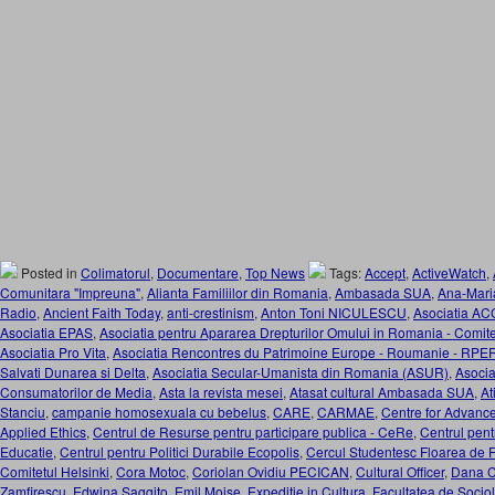
Posted in
Colimatorul
,
Documentare
,
Top News
Tags:
Accept
,
ActiveWatch
,
Comunitara "Impreuna"
,
Alianta Familiilor din Romania
,
Ambasada SUA
,
Ana-Mari
Radio
,
Ancient Faith Today
,
anti-crestinism
,
Anton Toni NICULESCU
,
Asociatia A
Asociatia EPAS
,
Asociatia pentru Apararea Drepturilor Omului in Romania - Comi
Asociatia Pro Vita
,
Asociatia Rencontres du Patrimoine Europe - Roumanie - RPE
Salvati Dunarea si Delta
,
Asociatia Secular-Umanista din Romania (ASUR)
,
Asocia
Consumatorilor de Media
,
Asta la revista mesei
,
Atasat cultural Ambasada SUA
,
At
Stanciu
,
campanie homosexuala cu bebelus
,
CARE
,
CARMAE
,
Centre for Advan
Applied Ethics
,
Centrul de Resurse pentru participare publica - CeRe
,
Centrul pent
Educatie
,
Centrul pentru Politici Durabile Ecopolis
,
Cercul Studentesc Floarea de 
Comitetul Helsinki
,
Cora Motoc
,
Coriolan Ovidiu PECICAN
,
Cultural Officer
,
Dana C
Zamfirescu
,
Edwina Saggito
,
Emil Moise
,
Expeditie in Cultura
,
Facultatea de Sociol