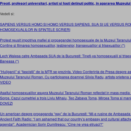
Preoti, profesori universitari, artisti si fosti detinuti politic, in apararea Muzeu
Vedeti si:
SAPIENS VERSUS HOMO SI HOMO VERSUS SAPIENS. SUA SI UE VERSUS R
HOMOSEXUALILOR IN SFINTELE SCRIERI
Protest reusit impotriva mafiei si propagandei homosexuale de la Muzeul Taran
Contine si filmarea homosexualilor, lesbienelor, transexualilor si trisexualilor (*)
Lech Walesa catre Ambasada SUA de la Bucuresti: Tineti-va homosexualii si trisexua
Baneasa (*)
“Huliganii” si “fascistii” de la MȚR se prezinta. Video Conferinta de Presa despre 
Muzeului Taranului Roman. Cu participarea doamnei Silvia Radu, artista prietena a
VIDEO
Asaltul homosexualilor asupra Muzeului Taranului Roman reflectat in mass-media
Soros. Cazul cumetriei a trois Liviu Mihaiu, Teo Zabava Toma, Mircea Toma si mani
DOVEZI
Un american despre propaganda “gay” de la Bucuresti: “Mi-e rusine de Ambasada 
Ancient Faith Radio: “I am ashamed that our country’s embassy and cultural attac
agenda!”. Academician Sorin Dumitrescu: “Cine ne vrea etrusci?”