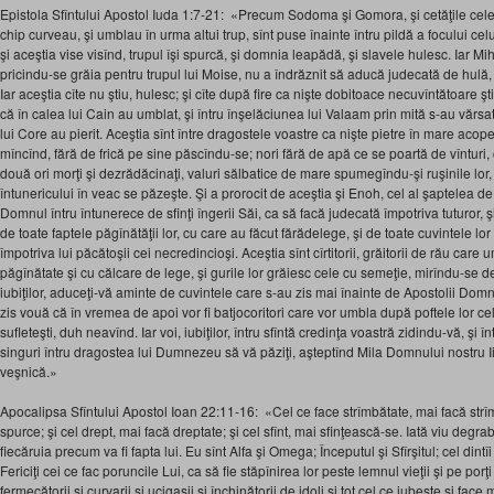
Epistola Sfîntului Apostol Iuda 1:7-21: «Precum Sodoma şi Gomora, şi cetăţile cele 
chip curveau, şi umblau în urma altui trup, sînt puse înainte întru pildă a focului 
şi aceştia vise visînd, trupul îşi spurcă, şi domnia leapădă, şi slavele hulesc. Iar Mi
pricindu-se grăia pentru trupul lui Moise, nu a îndrăznit să aducă judecată de hulă, 
Iar aceştia cîte nu ştiu, hulesc; şi cîte după fire ca nişte dobitoace necuvîntătoare ştiu
că în calea lui Cain au umblat, şi întru înşelăciunea lui Valaam prin mită s-au vărsat,
lui Core au pierit. Aceştia sînt între dragostele voastre ca nişte pietre în mare aco
mîncînd, fără de frică pe sine păscîndu-se; nori fără de apă ce se poartă de vînturi,
două ori morţi şi dezrădăcinaţi, valuri sălbatice de mare spumegîndu-şi ruşinile lor,
întunericului în veac se păzeşte. Şi a prorocit de aceştia şi Enoh, cel al şaptelea de 
Domnul întru întunerece de sfinţi îngerii Săi, ca să facă judecată împotriva tuturor, ş
de toate faptele păgînătăţii lor, cu care au făcut fărădelege, şi de toate cuvintele lor
împotriva lui păcătoşii cei necredincioşi. Aceştia sînt cîrtitorii, grăitorii de rău care
păgînătate şi cu călcare de lege, şi gurile lor grăiesc cele cu semeţie, mirîndu-se de
iubiţilor, aduceţi-vă aminte de cuvintele care s-au zis mai înainte de Apostolii Domn
zis vouă că în vremea de apoi vor fi batjocoritori care vor umbla după poftele lor ce
sufleteşti, duh neavînd. Iar voi, iubiţilor, întru sfîntă credinţa voastră zidindu-vă, şi 
singuri întru dragostea lui Dumnezeu să vă păziţi, aşteptînd Mila Domnului nostru Ii
veşnică.»
Apocalipsa Sfîntului Apostol Ioan 22:11-16: «Cel ce face strîmbătate, mai facă strîm
spurce; şi cel drept, mai facă dreptate; şi cel sfînt, mai sfinţească-se. Iată viu degr
fiecăruia precum va fi fapta lui. Eu sînt Alfa şi Omega; Începutul şi Sfîrşitul; cel dintî
Fericiţi cei ce fac poruncile Lui, ca să fie stăpînirea lor peste lemnul vieţii şi pe porţi s
fermecătorii şi curvarii şi ucigaşii şi închinătorii de idoli şi tot cel ce iubeşte şi fac