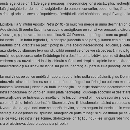
pusă lege, ci celor fărădelege şi nesupuşi, necredincioşilor şi păcătoşilor, nedrepţilo
tată şi ucigătorilor de mumă, ucigătorilor de oameni, curvarilor, sodomenilor, tîlharilo
strîmb; şi orice altceva se împotriveşte învăţăturii celei sănătoase, după Evanghel
Epistola II a Sfîntului Apostol Petru 2-19: «Şi mulţi vor merge în urma desfrînărilor lo
Adevărului. Şi pentru lăcomia cu cuvinte amăgitoare pe voi vă vor precupi; a căror
zăboveşte, şi pierzarea lor nu dormitează. Că Dumnezeu pe îngerii care au greşit nu i
întunericului în tartar legîndu-i, i-a dat spre judecată a se păzi, şi lumea cea dintîi 
mărturisitor al dreptăţii l-a păzit, potop în lume acelor necredincioşi aducînd, şi cet
arzîndu-le, cu sfărmare le-a osîndit; pildă punînd celor ce vor să petreacă întru păgî
necăjit de petrecerea celor fărădelege întru desfrînare, l-a izbăvit, pentru că dreptul 
vederea şi cu auzul din zi în zi îşi chinuia sufletul cel drept cu faptele lor cele făr
binecredincioşi a-i izbăvi de ispită, iar pe cei nedrepţi a-i păzi la ziua judecăţii că să 
Iar mai vîrtos pe cei ce umblă dinapoia trupului întru pofta spurcăciunii, şi de Do
obraznici, slavele hulind nu se cutremură, unde îngerii cu tăria şi cu puterea mai ma
înaintea Domnului judecată cu hulă. Iar aceştia – ca nişte dobitoace necuvîntătoare,
întru stricăciunea lor vor pieri, luînd plata nedreptăţii, dulceaţă socotind ei desfătare
necuraţi, care se hrănesc cu înşelăciunile lor, ochi avînd plini de preacurvie şi de 
cele neîntărite, inimă deprinsă în lăcomie avînd, fiii blestemului. Lăsînd calea cea d
izvoare fără de apă, nori care se poartă de vifor, cărora negura întunericului în ve
semeţe ale deşertăciunii spunînd, amăgesc cu pofte trupeşti şi cu desfrînări pe cei
cei ce vieţuiesc întru înşelăciune. Slobozenie lor făgăduindu-li-se, singuri robi fiind 
s-a biruit cineva, despre aceea s-a şi robit.»