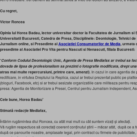
Cu regret,
Victor Roncea
Opinia lui Horea Badau, lector universitar doctor la Facultatea de Jurnalism si 
Universitatii Bucuresti, Catedra de Presa, Disciplinele: Deontologie, Tehnici de 
Jurnalism online, si Presedinte al
Asociatiei Consumatorilor de Media
, urmata 
presedinte al Asociatiei Pro Vita pentru Nascuti si Nenascuti, filiala Bucuresti:
“
Conform Codului Deontologic Unic, Agentia de Presa Mediafax ar trebui sa faca
dovada de lipsa de profesionalism sa prezinti o fotografie modificata, drept una
atras mai multe repercursiuni, printre care, amenzi)
. In cazul in care agentia de
rectificare, in virtutea Dreptului la Replica, cazul ar trebui prezentat public pe pla
(bloguri, Facebook, etc) si ar trebui sesizate organizatiile care militeaza pentru res
presa: Agentia de Monitorizare a Presei, Centrul pentru Jurnalism Independent, Aso
Cele bune, Horea Badau
”
Stimată redacție Mediafax,
Întărim rugămintea dlui Roncea, cu atât mai mult cu cât suntem vizați și afectați.
Vă rugăm respectuos să corectați coerent conținutul știrii – măcar atât, după ce a 
după ce panourile noastre, amplasate legal, prin contract cu firmele de publicitate, a