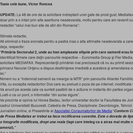
Toate cele bune, Victor Roncea
UPDATE:
La 48 de ore de la solicitare indreptarii unei gafe de prost gust, Mediafa
doar prin a o intari prin alta asertiune neadevarata, motiv pentru care am revenit 
redactiei “celui mai bun site de stiri din Romania”:
Stimata redactie,
Ati eliminat o fraza eronata pentru a pastra insa o alta afirmatie neadevarata a car
deja, respectiv:
“
Primăria Sectorului 2, unde au fost amplasate afişele prin care oamenii erau
identificat firmele care deţin panourile respective – Euromedia Group şi Fler Media, 
solicitare MEDIAFAX. Reprezentanţii primăriei mai precizează că nu au primit sesizăr
primarul Neculai Onţanu a dispus desfiinţarea imediată a acestora şi amendarea c
lei.”
Nimeni nu a “indemnat oamenii sa mearga la MTR” prin panourile Aliantei Familiilo
Vita, cu exceptia redactorilor Dvs care au preluat o poza de pe internet, modificata v
Va anunt pe acesta cale ca sunteti pasibili de o actiune in instanta din partea organiz
Luati-o ca un pont, o informatie “din surse sigure”.
Va prezinta si opinia lui Horea Badau, lector universitar doctor la Facultatea de Jur
cadrul Universitatii Bucuresti, Catedra de Presa, Disciplinele: Deontologie, Tehnici
Jurnalism online, si Presedinte al
Asociatiei Consumatorilor de Media
:“
Conform Co
de Presa Mediafax ar trebui sa faca rectificarea cuvenita. Este o dovada de lip
(fapt care inteleg ca a atras mai multe r
o fotografie modificata, drept una reala
amenzi).”
Am o intrebare: trei oameni au semnat stirea si vreo trei editori au avizat-o; e vreunu