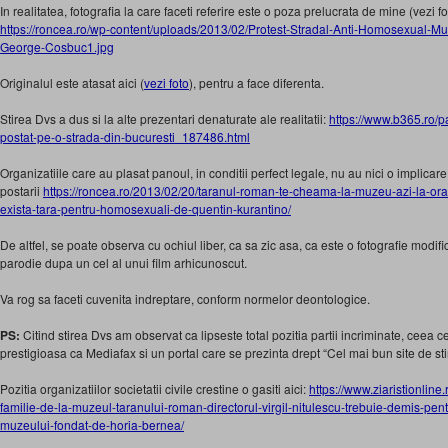
In realitatea, fotografia la care faceti referire este o poza prelucrata de mine (vezi f
https://roncea.ro/wp-content/
uploads/2013/02/Protest-
Stradal-Anti-Homosexual-
Mu
George-Cosbuc1.jpg
Originalul este atasat aici (
vezi foto
), pentru a face diferenta.
Stirea Dvs a dus si la alte prezentari denaturate ale realitatii:
https://www.b365.ro/
postat-pe-o-strada-din-
bucuresti_187486.html
Organizatiile care au plasat panoul, in conditii perfect legale, nu au nici o implicar
postarii
https://roncea.ro/2013/02/20/
taranul-roman-te-cheama-la-
muzeu-azi-la-ora
exista-
tara-pentru-homosexuali-de-
quentin-kurantino/
De altfel, se poate observa cu ochiul liber, ca sa zic asa, ca este o fotografie modifi
parodie dupa un cel al unui film arhicunoscut.
Va rog sa faceti cuvenita indreptare, conform normelor deontologice.
PS:
Citind stirea Dvs am observat ca lipseste total pozitia partii incriminate, ceea c
prestigioasa ca Mediafax si un portal care se prezinta drept “Cel mai bun site de stir
Pozitia organizatiilor societatii civile crestine o gasiti aici:
https://www.ziaristionline.
familie-de-la-muzeul-
taranului-roman-directorul-
virgil-nitulescu-trebuie-
demis-pent
muzeului-fondat-de-
horia-bernea/