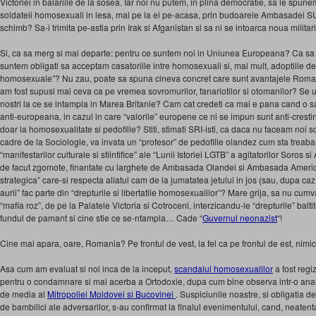
Victoriei in balariile de la sosea. Iar noi nu putem, in plina democratie, sa le spunem 
soldateii homosexuali in lesa, mai pe la ei pe-acasa, prin budoarele Ambasadei S
schimb? Sa-i trimita pe-astia prin Irak si Afganistan si sa ni se intoarca noua militar
Si, ca sa merg si mai departe: pentru ce suntem noi in Uniunea Europeana? Ca sa 
suntem obligati sa acceptam casatoriile intre homosexuali si, mai mult, adoptiile de c
homosexuale”? Nu zau, poate sa spuna cineva concret care sunt avantajele Romanie
am fost supusi mai ceva ca pe vremea sovromurilor, fanariotilor si otomanilor? Se uit
nostri la ce se intampla in Marea Britanie? Cam cat credeti ca mai e pana cand o 
anti-europeana, in cazul in care “valorile” europene ce ni se impun sunt anti-cresti
doar la homosexualitate si pedofilie? Stiti, stimati SRI-isti, ca daca nu faceam noi s
cadre de la Sociologie, va invata un “profesor” de pedofilie olandez cum sta treaba c
“manifestarilor culturale si stiintifice” ale “Lunii Istoriei LGTB” a agitatorilor Soro
de facut zgomote, finantate cu larghete de Ambasada Olandei si Ambasada Americii
strategica” care-si respecta aliatul cam de la jumatatea jetului in jos (sau, dupa caz,
aurii” fac parte din “drepturile si libertatile homosexualilor”? Mare grija, sa nu cumv
“mafia roz”, de pe la Palatele Victoria si Cotroceni, interzicandu-le “drepturile” bal
fundul de pamant si cine stie ce se-ntampla… Cade “
Guvernul neonazist
“!
Cine mai apara, oare, Romania? Pe frontul de vest, la fel ca pe frontul de est, nim
Asa cum am evaluat si noi inca de la inceput,
scandalul homosexualilor
a fost regi
pentru o condamnare si mai acerba a Ortodoxie, dupa cum bine observa intr-o anal
de media al
Mitropoliei Moldovei si Bucovinei
. Suspiciunile noastre, si obligatia d
de bambilici ale adversarilor, s-au confirmat la finalul evenimentului, cand, neaten