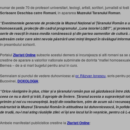
numar de peste 70 de profesori universitari, teologi, artisti, scriitori, jurnalisti si fost
Scrisoare Deschisa catre Romani
, in apararea
Muzeului Taranului Roman
.
“Evenimentele generate de proiecția la Muzeul Național al Țăranului Român a u
homosexuală, proiecție din cadrul programului
„Luna istoriei LGBT”,
și protestu
serie de reacții în mass-media românească și din partea oamenilor de cultură. P
adresăm celor care simt nevoia păstrării unei minți limpezi în tăvălugul inform
in preambulul scrisorii.
Portalul
Ziaristi Online
subscrie acestui demers si incurajeaza si alti romani sa se ala
crestine de aparare a valorilor nationale subminate de dorinta “mafiei homosexual
Bernea – de a-si mari bugetul pentru anul in cur
s
.
Semnalam si punctul de vedere duhovnicesc al
pr. Răzvan Ionescu,
scris pentru po
Bucovinei,
DOXOLOGIA
:
“Orice răstignire în plus, chiar și a țăranului român pus să găzduiască între zid
ceea ce nu a dorit și trăit, îl apropie de Înviere. Țăranul acesta a supraviețuit tota
primim și noi cu recunoștință. Ieșiți din totalitarism, știm de acum să-i recuno
mărturisit la Muzeul Țăranului Român în altitudinea lui duhovnicească, în pofida s
de trudă, nu-l mai ating răutățile zilei: el își are locul lui în veșnicie, pentru că L-
Ambele manifestari publicistice crestine la
Ziaristi Online
: