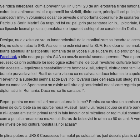
Se ridica intrebarea: cum a prevenit SRI in ultimii 23 de ani erodarea fiintei nation
extremiste antiromanesti si exponentii lor vizibili, dintre care, principalii cel putin, i
cunoscuti intr-un voluminos dosar ce priveste o importanta operatiune de spalarea 
Patriciu si Sorin Marin? Sa raspund tot eu: pai, prin prezentarea lor in… pictoriale, 
ca lipseste tocmai poza cu jumatatea de iepure si schiopul pe canalele din Delta…
Desigur, nu e exclus ca vreun tanar neinstruit de la monitorizare sa incadreze acest 
Nu, nu este un atac la SRI. Asa cum nu este nici unul la SUA. Este doar un semnal.
foarte atentului analist pentru Romania de la Vocea Rusiei, care nu a pierdut prile
Facebook
o bila neagra pentru SUA cu ocazia acestui scandal pervers: “Poate p
reusesc ca prin politicile lor ideologice extremiste, de tipul ‘revolutiei culturale ho
din aceasta – legalizarea casatoriilor intre homosexuali, adoptii, distrugerea famili
bratele pravoslavnicei Rusii de care ziceau ca ne salveaza daca intram sub cupolele
“Revenind la subiectul semnalat de Dvs: noii tovarasi care defileaza sub steag strai
fac cu mana lor. Sper macar sa existe unii strategi occidentali onesti care regreta po
diplomatici in Romania. Daca nu, sa fie sanatosi!”.
Repet: pentru ce mor militari romani aiurea in lume? Pentru ca sa vina un comisar c
lui/ei de curci bete sa ne spurce noua Muzeul Taranului, recreat dupa ce mare parte 
a ni-l apara am stat in primul rand in fata tancurilor si mitralierelor regimului comun
cum a putut la renasterea muzeului distrus de bolsevici in urma cu 60 de ani. A ven
ne invete pe noi cultura noastra la noi acasa?
In plina putere a URSS Ceausescu l-a mutat pe soldatul rus (cel descris plastic si