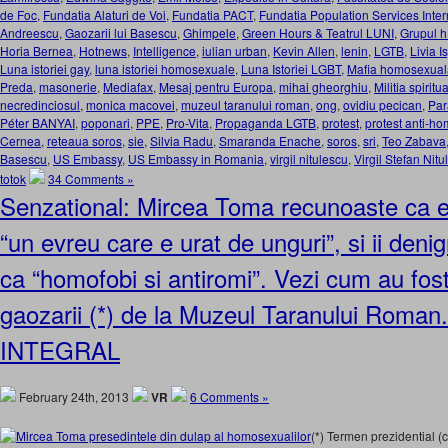
de Foc
,
Fundatia Alaturi de Voi
,
Fundatia PACT
,
Fundatia Population Services Inte
Andreescu
,
Gaozarii lui Basescu
,
Ghimpele
,
Green Hours & Teatrul LUNI
,
Grupul h
Horia Bernea
,
Hotnews
,
Intelligence
,
iulian urban
,
Kevin Allen
,
lenin
,
LGTB
,
Livia I
Luna istoriei gay
,
luna istoriei homosexuale
,
Luna Istoriei LGBT
,
Mafia homosexual
Preda
,
masonerie
,
Mediafax
,
Mesaj pentru Europa
,
mihai gheorghiu
,
Militia spiritu
necredinciosul
,
monica macovei
,
muzeul taranului roman
,
ong
,
ovidiu pecican
,
Para
Péter BANYAI
,
poponari
,
PPE
,
Pro-Vita
,
Propaganda LGTB
,
protest
,
protest anti-h
Cernea
,
reteaua soros
,
sie
,
Silvia Radu
,
Smaranda Enache
,
soros
,
sri
,
Teo Zabava
Basescu
,
US Embassy
,
US Embassy in Romania
,
virgil nitulescu
,
Virgil Stefan Nitu
totok
34 Comments »
Senzational: Mircea Toma recunoaste ca e 
“un evreu care e urat de unguri”, si ii deni
ca “homofobi si antiromi”. Vezi cum au fost
gaozarii (*) de la Muzeul Taranului Roma
INTEGRAL
February 24th, 2013
VR
6 Comments »
(*) Termen prezidential 