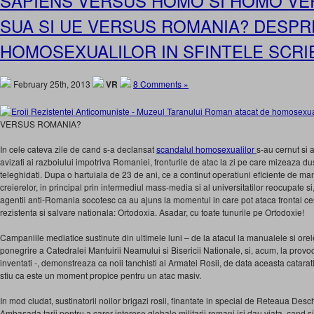
SAPIENS VERSUS HOMO SI HOMO VE
SUA SI UE VERSUS ROMANIA? DESPR
HOMOSEXUALILOR IN SFINTELE SCRI
February 25th, 2013
VR
8 Comments »
VERSUS ROMANIA?
In cele cateva zile de cand s-a declansat
scandalul homosexualilor
s-au cernut si 
avizati ai razboiului impotriva Romaniei, fronturile de atac la zi pe care mizeaza du
teleghidati. Dupa o hartuiala de 23 de ani, ce a continut operatiuni eficiente de ma
creierelor, in principal prin intermediul mass-media si al universitatilor reocupate si, 
agentii anti-Romania socotesc ca au ajuns la momentul in care pot ataca frontal ce
rezistenta si salvare nationala: Ortodoxia. Asadar, cu toate tunurile pe Ortodoxie!
Campaniile mediatice sustinute din ultimele luni – de la atacul la manualele si orel
ponegrire a Catedralei Mantuirii Neamului si Bisericii Nationale, si, acum, la prov
inventati -, demonstreaza ca noii tanchisti ai Armatei Rosii, de data aceasta catarati 
stiu ca este un moment propice pentru un atac masiv.
In mod ciudat, sustinatorii noilor brigazi rosii, finantate in special de Reteaua Desc
Ambasada tarii pentru a caror interese globale militarii romani isi dau viata, cand si