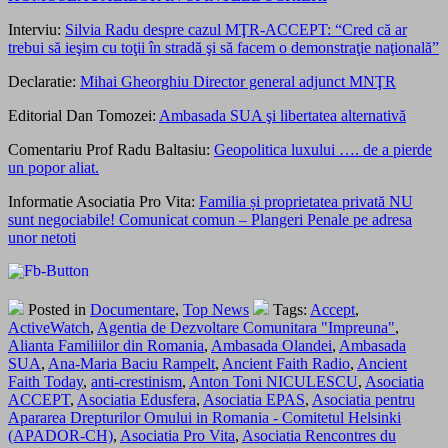
Interviu:
Silvia Radu despre cazul MŢR-ACCEPT: “Cred că ar
trebui să ieşim cu toţii în stradă şi să facem o demonstraţie naţională”
Declaratie:
Mihai Gheorghiu Director general adjunct MNŢR
Editorial Dan Tomozei:
Ambasada SUA şi libertatea alternativă
Comentariu Prof Radu Baltasiu:
Geopolitica luxului …. de a pierde
un popor
aliat.
Informatie Asociatia Pro Vita:
Familia și proprietatea privată NU
sunt negociabile! Comunicat comun – Plangeri Penale pe adresa
unor netoti
Posted in
Documentare
,
Top News
Tags:
Accept
,
ActiveWatch
,
Agentia de Dezvoltare Comunitara "Impreuna"
,
Alianta Familiilor din Romania
,
Ambasada Olandei
,
Ambasada
SUA
,
Ana-Maria Baciu Rampelt
,
Ancient Faith Radio
,
Ancient
Faith Today
,
anti-crestinism
,
Anton Toni NICULESCU
,
Asociatia
ACCEPT
,
Asociatia Edusfera
,
Asociatia EPAS
,
Asociatia pentru
Apararea Drepturilor Omului in Romania - Comitetul Helsinki
(APADOR-CH)
,
Asociatia Pro Vita
,
Asociatia Rencontres du