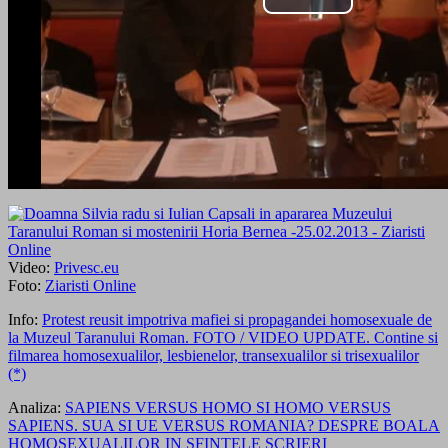
Video:
Privesc.eu
Foto:
Ziaristi Online
Info:
Protest reusit impotriva mafiei si propagandei homosexuale de
la Muzeul Taranului Roman. FOTO / VIDEO UPDATE. Contine si
filmarea homosexualilor, lesbienelor, transexualilor si trisexualilor
(*)
Analiza:
SAPIENS VERSUS HOMO SI HOMO VERSUS
SAPIENS. SUA SI UE VERSUS ROMANIA? DESPRE BOALA
HOMOSEXUALILOR IN SFINTELE SCRIERI