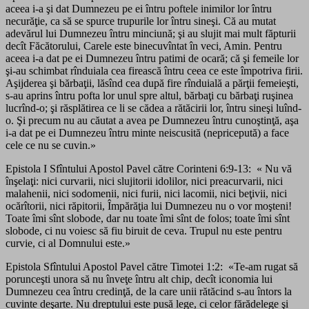
aceea i-a şi dat Dumnezeu pe ei întru poftele inimilor lor întru
necurăţie, ca să se spurce trupurile lor întru sineşi. Că au mutat
adevărul lui Dumnezeu întru minciună; şi au slujit mai mult făpturii
decît Făcătorului, Carele este binecuvîntat în veci, Amin. Pentru
aceea i-a dat pe ei Dumnezeu întru patimi de ocară; că şi femeile lor
şi-au schimbat rînduiala cea firească întru ceea ce este împotriva firii.
Aşijderea şi bărbaţii, lăsînd cea după fire rînduială a părţii femeieşti,
s-au aprins întru pofta lor unul spre altul, bărbaţi cu bărbaţi ruşinea
lucrînd-o; şi răsplătirea ce li se cădea a rătăcirii lor, întru sineşi luînd-
o. Şi precum nu au căutat a avea pe Dumnezeu întru cunoştinţă, aşa
i-a dat pe ei Dumnezeu întru minte neiscusită (nepricepută) a face
cele ce nu se cuvin.»
Epistola I Sfîntului Apostol Pavel către Corinteni 6:9-13: « Nu vă
înşelaţi: nici curvarii, nici slujitorii idolilor, nici preacurvarii, nici
malahenii, nici sodomenii, nici furii, nici lacomii, nici beţivii, nici
ocărîtorii, nici răpitorii, Împărăţia lui Dumnezeu nu o vor moşteni!
Toate îmi sînt slobode, dar nu toate îmi sînt de folos; toate îmi sînt
slobode, ci nu voiesc să fiu biruit de ceva. Trupul nu este pentru
curvie, ci al Domnului este.»
Epistola Sfîntului Apostol Pavel către Timotei 1:2: «Te-am rugat să
porunceşti unora să nu înveţe întru alt chip, decît iconomia lui
Dumnezeu cea întru credinţă, de la care unii rătăcind s-au întors la
cuvinte deşarte. Nu dreptului este pusă lege, ci celor fărădelege şi