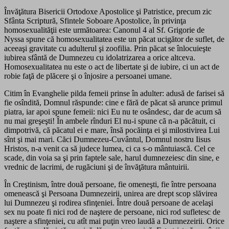
Învăţătura Bisericii Ortodoxe Apostolice şi Patristice, precum zic
Sfânta Scriptură, Sfintele Soboare Apostolice, în privinţa
homosexualităţii este următoarea: Canonul 4 al Sf. Grigorie de
Nyssa spune că homosexualitatea este un păcat ucigător de suflet, de
aceeaşi gravitate cu adulterul şi zoofilia. Prin păcat se înlocuieşte
iubirea sfântă de Dumnezeu cu idolatrizarea a orice altceva.
Homosexualitatea nu este o act de libertate şi de iubire, ci un act de
robie faţă de plăcere şi o înjosire a persoanei umane.
Citim în Evanghelie pilda femeii prinse în adulter: adusă de farisei să
fie osîndită, Domnul răspunde: cine e fără de păcat să arunce primul
piatra, iar apoi spune femeii: nici Eu nu te osândesc, dar de acum să
nu mai greşeşti! În ambele rînduri El nu-i spune că n-a păcătuit, ci
dimpotrivă, că păcatul ei e mare, însă pocăinţa ei şi milostivirea Lui
sînt şi mai mari. Căci Dumnezeu-Cuvântul, Domnul nostru Iisus
Hristos, n-a venit ca să judece lumea, ci ca s-o mântuiască. Cel ce
scade, din voia sa şi prin faptele sale, harul dumnezeiesc din sine, e
vrednic de lacrimi, de rugăciuni şi de învăţătura mântuirii.
În Creştinism, între două persoane, fie omeneşti, fie între persoana
omenească şi Persoana Dumnezeirii, unirea are drept scop slăvirea
lui Dumnezeu şi rodirea sfinţeniei. Între două persoane de acelaşi
sex nu poate fi nici rod de naştere de persoane, nici rod sufletesc de
naştere a sfinţeniei, cu atît mai puţin vreo laudă a Dumnezeirii. Orice