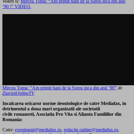
Vedeti si:
Mircea Toma: “Am primit bani de la Soros inca din anii
’90 !” VIDEO.
Mircea Toma: “Am primit bani de la Soros inca din anii ’90”
de
ZiaristiOnlineTV
Incalcarea oricaror norme deontologice de catre Mediafax, in
detrimentul a doua mari organizatii ale societatii
civile romanesti, Asociatia Pro Vita si Alianta Familiilor din
Romania:
Catre:
eveniment@mediafax.ro
,
redactie.online@mediafax.ro
,