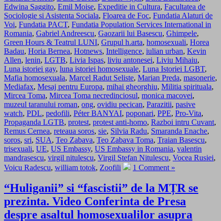
Edwina Saggito
,
Emil Moise
,
Expeditie in Cultura
,
Facultatea de
Sociologie si Asistenta Sociala
,
Floarea de Foc
,
Fundatia Alaturi de
Voi
,
Fundatia PACT
,
Fundatia Population Services International in
Romania
,
Gabriel Andreescu
,
Gaozarii lui Basescu
,
Ghimpele
,
Green Hours & Teatrul LUNI
,
Grupul h.arta
,
homosexuali
,
Horea
Badau
,
Horia Bernea
,
Hotnews
,
Intelligence
,
iulian urban
,
Kevin
Allen
,
lenin
,
LGTB
,
Livia Ispas
,
liviu antonesei
,
Liviu Mihaiu
,
Luna istoriei gay
,
luna istoriei homosexuale
,
Luna Istoriei LGBT
,
Mafia homosexuala
,
Marcel Radut Seliste
,
Marian Preda
,
masonerie
,
Mediafax
,
Mesaj pentru Europa
,
mihai gheorghiu
,
Militia spirituala
,
Mircea Toma
,
Mircea Toma necredinciosul
,
monica macovei
,
muzeul taranului roman
,
ong
,
ovidiu pecican
,
Parazitii
,
pasive
watch
,
PDL
,
pedofili
,
Péter BANYAI
,
poponari
,
PPE
,
Pro-Vita
,
Propaganda LGTB
,
protest
,
protest anti-homo
,
Razboi intru Cuvant
,
Remus Cernea
,
reteaua soros
,
sie
,
Silvia Radu
,
Smaranda Enache
,
soros
,
sri
,
SUA
,
Teo Zabava
,
Teo Zabava Toma
,
Traian Basescu
,
trisexuali
,
UE
,
US Embassy
,
US Embassy in Romania
,
valentin
mandrasescu
,
virgil nitulescu
,
Virgil Stefan Nitulescu
,
Vocea Rusiei
,
Voicu Radescu
,
william totok
,
Zoofili
1 Comment »
“Huliganii” si “fascistii” de la MȚR se
prezinta. Video Conferinta de Presa
despre asaltul homosexualilor asupra