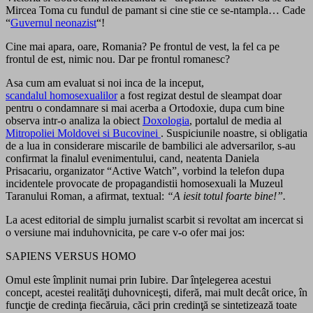
Mircea Toma cu fundul de pamant si cine stie ce se-ntampla… Cade
“
Guvernul neonazist
“!
Cine mai apara, oare, Romania? Pe frontul de vest, la fel ca pe
frontul de est, nimic nou. Dar pe frontul romanesc?
Asa cum am evaluat si noi inca de la inceput,
scandalul homosexualilor
a fost regizat destul de sleampat doar
pentru o condamnare si mai acerba a Ortodoxie, dupa cum bine
observa intr-o analiza la obiect
Doxologia
, portalul de media al
Mitropoliei Moldovei si Bucovinei
. Suspiciunile noastre, si obligatia
de a lua in considerare miscarile de bambilici ale adversarilor, s-au
confirmat la finalul evenimentului, cand, neatenta Daniela
Prisacariu, organizator “Active Watch”, vorbind la telefon dupa
incidentele provocate de propagandistii homosexuali la Muzeul
Taranului Roman, a afirmat, textual:
“A iesit totul foarte bine!”.
La acest editorial de simplu jurnalist scarbit si revoltat am incercat si
o versiune mai induhovnicita, pe care v-o ofer mai jos:
SAPIENS VERSUS HOMO
Omul este împlinit numai prin Iubire. Dar înţelegerea acestui
concept, acestei realităţi duhovniceşti, diferă, mai mult decât orice, în
funcţie de credinţa fiecăruia, căci prin credinţă se sintetizează toate