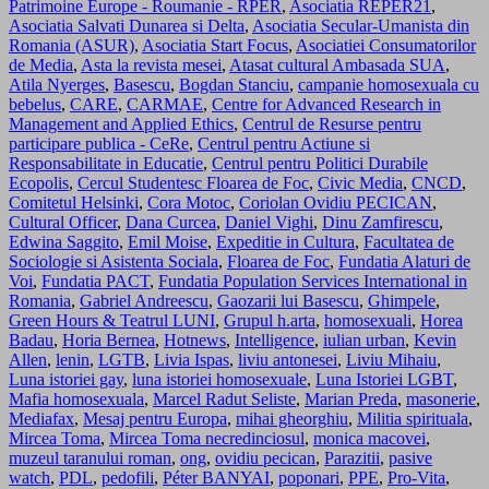
Patrimoine Europe - Roumanie - RPER
,
Asociatia REPER21
,
Asociatia Salvati Dunarea si Delta
,
Asociatia Secular-Umanista din
Romania (ASUR)
,
Asociatia Start Focus
,
Asociatiei Consumatorilor
de Media
,
Asta la revista mesei
,
Atasat cultural Ambasada SUA
,
Atila Nyerges
,
Basescu
,
Bogdan Stanciu
,
campanie homosexuala cu
bebelus
,
CARE
,
CARMAE
,
Centre for Advanced Research in
Management and Applied Ethics
,
Centrul de Resurse pentru
participare publica - CeRe
,
Centrul pentru Actiune si
Responsabilitate in Educatie
,
Centrul pentru Politici Durabile
Ecopolis
,
Cercul Studentesc Floarea de Foc
,
Civic Media
,
CNCD
,
Comitetul Helsinki
,
Cora Motoc
,
Coriolan Ovidiu PECICAN
,
Cultural Officer
,
Dana Curcea
,
Daniel Vighi
,
Dinu Zamfirescu
,
Edwina Saggito
,
Emil Moise
,
Expeditie in Cultura
,
Facultatea de
Sociologie si Asistenta Sociala
,
Floarea de Foc
,
Fundatia Alaturi de
Voi
,
Fundatia PACT
,
Fundatia Population Services International in
Romania
,
Gabriel Andreescu
,
Gaozarii lui Basescu
,
Ghimpele
,
Green Hours & Teatrul LUNI
,
Grupul h.arta
,
homosexuali
,
Horea
Badau
,
Horia Bernea
,
Hotnews
,
Intelligence
,
iulian urban
,
Kevin
Allen
,
lenin
,
LGTB
,
Livia Ispas
,
liviu antonesei
,
Liviu Mihaiu
,
Luna istoriei gay
,
luna istoriei homosexuale
,
Luna Istoriei LGBT
,
Mafia homosexuala
,
Marcel Radut Seliste
,
Marian Preda
,
masonerie
,
Mediafax
,
Mesaj pentru Europa
,
mihai gheorghiu
,
Militia spirituala
,
Mircea Toma
,
Mircea Toma necredinciosul
,
monica macovei
,
muzeul taranului roman
,
ong
,
ovidiu pecican
,
Parazitii
,
pasive
watch
,
PDL
,
pedofili
,
Péter BANYAI
,
poponari
,
PPE
,
Pro-Vita
,