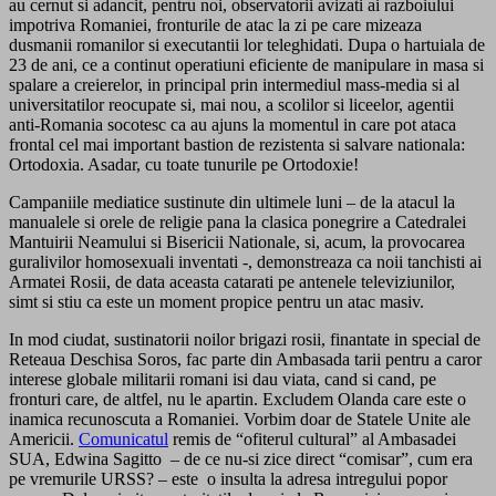
au cernut si adancit, pentru noi, observatorii avizati ai razboiului
impotriva Romaniei, fronturile de atac la zi pe care mizeaza
dusmanii romanilor si executantii lor teleghidati. Dupa o hartuiala de
23 de ani, ce a continut operatiuni eficiente de manipulare in masa si
spalare a creierelor, in principal prin intermediul mass-media si al
universitatilor reocupate si, mai nou, a scolilor si liceelor, agentii
anti-Romania socotesc ca au ajuns la momentul in care pot ataca
frontal cel mai important bastion de rezistenta si salvare nationala:
Ortodoxia. Asadar, cu toate tunurile pe Ortodoxie!
Campaniile mediatice sustinute din ultimele luni – de la atacul la
manualele si orele de religie pana la clasica ponegrire a Catedralei
Mantuirii Neamului si Bisericii Nationale, si, acum, la provocarea
guralivilor homosexuali inventati -, demonstreaza ca noii tanchisti ai
Armatei Rosii, de data aceasta catarati pe antenele televiziunilor,
simt si stiu ca este un moment propice pentru un atac masiv.
In mod ciudat, sustinatorii noilor brigazi rosii, finantate in special de
Reteaua Deschisa Soros, fac parte din Ambasada tarii pentru a caror
interese globale militarii romani isi dau viata, cand si cand, pe
fronturi care, de altfel, nu le apartin. Excludem Olanda care este o
inamica recunoscuta a Romaniei. Vorbim doar de Statele Unite ale
Americii.
Comunicatul
remis de “ofiterul cultural” al Ambasadei
SUA, Edwina Sagitto – de ce nu-si zice direct “comisar”, cum era
pe vremurile URSS? – este o insulta la adresa intregului popor