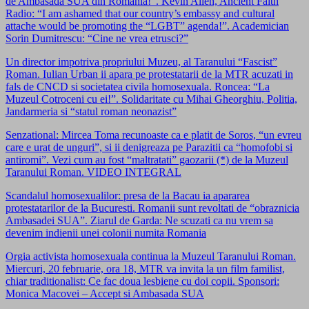
de Ambasada SUA din Romania!”. Kevin Allen, Ancient Faith
Radio: “I am ashamed that our country’s embassy and cultural
attache would be promoting the “LGBT” agenda!”. Academician
Sorin Dumitrescu: “Cine ne vrea etrusci?”
Un director impotriva propriului Muzeu, al Taranului “Fascist”
Roman. Iulian Urban ii apara pe protestatarii de la MTR acuzati in
fals de CNCD si societatea civila homosexuala. Roncea: “La
Muzeul Cotroceni cu ei!”. Solidaritate cu Mihai Gheorghiu, Politia,
Jandarmeria si “statul roman neonazist”
Senzational: Mircea Toma recunoaste ca e platit de Soros, “un evreu
care e urat de unguri”, si ii denigreaza pe Parazitii ca “homofobi si
antiromi”. Vezi cum au fost “maltratati” gaozarii (*) de la Muzeul
Taranului Roman. VIDEO INTEGRAL
Scandalul homosexualilor: presa de la Bacau ia apararea
protestatarilor de la Bucuresti. Romanii sunt revoltati de “obraznicia
Ambasadei SUA”. Ziarul de Garda: Ne scuzati ca nu vrem sa
devenim indienii unei colonii numita Romania
Orgia activista homosexuala continua la Muzeul Taranului Roman.
Miercuri, 20 februarie, ora 18, MTR va invita la un film familist,
chiar traditionalist: Ce fac doua lesbiene cu doi copii. Sponsori:
Monica Macovei – Accept si Ambasada SUA