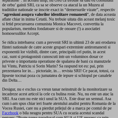
separatiste”. In acelasi timp, nu cred ca trebuie sa dau eu consultatii
de orbu’ gainii SRI, ca sa se observe ca atacul la un Muzeu al
traditiilor nationale se inscrie exact in “demersurile vizate”, respectiv
“
agresiuni asupra valorilor identitare romanesti
“, de data aceasta
aflate chiar in inima Cetatii. Nu trebuie uitata din aceast melanj toxic
si fetid procuroarea comunista Monica Macovei, convertita la
popularism, membra fondatoare si de onoare (!) a asociatiei
homosexulilor Accept.
Se ridica intrebarea: cum a prevenit SRI in ultimii 23 de ani erodarea
fiintei nationale de catre aceste grupari extremiste antiromanesti si
exponentii lor vizibili, dintre care, principalii cel putin, in acest
caz, sunt si protagonisti cunoscuti intr-un voluminos dosar ce
priveste o importanta operatiune de spalarea de bani cu manutzele
lui Vintu, Patriciu si Sorin Marin? Sa raspund tot eu: pai, prin
prezentarea lor in… pictoriale, in… revista SRI! Ce pacat, totusi, ca
lipseste tocmai poza cu jumatatea de iepure si schiopul pe canalele
din Delta…
Desigur, nu e exclus ca vreun tanar neinstruit de la monitorizare sa
incadreze acest articol la cele cu bulina rosie. Nu, nu este un atac la
SRI. Asa cum nu este nici unul la SUA. Este doar un semnal. Asa
cum i-am spus chiar ieri foarte atentului analist pentru Romania de la
Vocea Rusiei, care nu a pierdut prilejul de a marca pe contul de pe
Facebook
o bila neagra pentru SUA cu ocazia acestui scandal
pervers: “Poate parea paradoxal cum SUA si UE reusesc ca prin