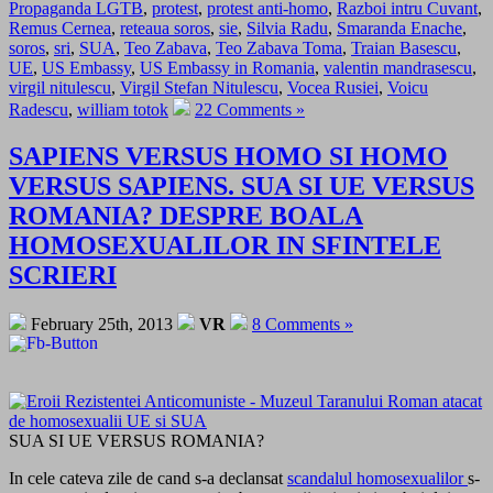
Propaganda LGTB
,
protest
,
protest anti-homo
,
Razboi intru Cuvant
,
Remus Cernea
,
reteaua soros
,
sie
,
Silvia Radu
,
Smaranda Enache
,
soros
,
sri
,
SUA
,
Teo Zabava
,
Teo Zabava Toma
,
Traian Basescu
,
UE
,
US Embassy
,
US Embassy in Romania
,
valentin mandrasescu
,
virgil nitulescu
,
Virgil Stefan Nitulescu
,
Vocea Rusiei
,
Voicu
Radescu
,
william totok
22 Comments »
SAPIENS VERSUS HOMO SI HOMO
VERSUS SAPIENS. SUA SI UE VERSUS
ROMANIA? DESPRE BOALA
HOMOSEXUALILOR IN SFINTELE
SCRIERI
February 25th, 2013
VR
8 Comments »
SUA SI UE VERSUS ROMANIA?
In cele cateva zile de cand s-a declansat
scandalul homosexualilor
s-