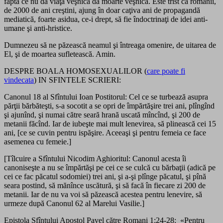
faptă ce nu dă viaţă veşnică dă moarte veşnică. Este trist că românii,
de 2000 de ani creştini, ajung în doar caţiva ani de propagandă
mediatică, foarte asidua, ce-i drept, să fie îndoctrinaţi de idei anti-
umane şi anti-hristice.
Dumnezeu să ne păzească neamul şi întreaga omenire, de uitarea de
El, şi de moartea sufletească. Amin.
DESPRE BOALA HOMOSEXUALILOR (
care poate fi
vindecata
) IN SFINTELE SCRIERI:
Canonul 18 al Sfîntului Ioan Postitorul: Cel ce se turbează asupra
părţii bărbăteşti, s-a socotit a se opri de împărtăşire trei ani, plîngînd
şi ajunînd, şi numai către seară hrană uscată mîncînd, şi 200 de
metanii făcînd. Iar de iubeşte mai mult lenevirea, să plinească cei 15
ani, [ce se cuvin pentru ispăşire. Aceeaşi şi pentru femeia ce face
asemenea cu femeie.]
[Tîlcuire a Sfîntului Nicodim Aghioritul: Canonul acesta îi
canoniseşte a nu se împărtăşi pe cei ce se culcă cu bărbaţii (adică pe
cei ce fac păcatul sodomiei) trei ani, şi a-şi plînge păcatul, şi pînă
seara postind, să mănînce uscătură, şi să facă în fiecare zi 200 de
metanii. Iar de nu va voi să păzească acestea pentru lenevire, să
urmeze după Canonul 62 al Marelui Vasilie.]
Epistola Sfîntului Apostol Pavel către Romani 1:24-28: «Pentru