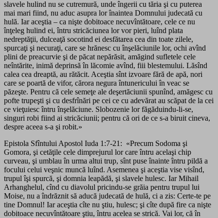
slavele hulind nu se cutremură, unde îngerii cu tăria şi cu puterea
mai mari fiind, nu aduc asupra lor înaintea Domnului judecată cu
hulă. Iar aceştia – ca nişte dobitoace necuvîntătoare, cele ce nu
înţeleg hulind ei, întru stricăciunea lor vor pieri, luînd plata
nedreptăţii, dulceaţă socotind ei desfătarea cea din toate zilele,
spurcaţi şi necuraţi, care se hrănesc cu înşelăciunile lor, ochi avînd
plini de preacurvie şi de păcat nepărăsit, amăgind sufletele cele
neîntărite, inimă deprinsă în lăcomie avînd, fiii blestemului. Lăsînd
calea cea dreaptă, au rătăcit. Aceştia sînt izvoare fără de apă, nori
care se poartă de vifor, cărora negura întunericului în veac se
păzeşte. Pentru că cele semeţe ale deşertăciunii spunînd, amăgesc cu
pofte trupeşti şi cu desfrînări pe cei ce cu adevărat au scăpat de la cei
ce vieţuiesc întru înşelăciune. Slobozenie lor făgăduindu-li-se,
singuri robi fiind ai stricăciunii; pentru că ori de ce s-a biruit cineva,
despre aceea s-a şi robit.»
Epistola Sfîntului Apostol Iuda 1:7-21: «Precum Sodoma şi
Gomora, şi cetăţile cele dimprejurul lor care întru acelaşi chip
curveau, şi umblau în urma altui trup, sînt puse înainte întru pildă a
focului celui veşnic muncă luînd. Asemenea şi aceştia vise visînd,
trupul îşi spurcă, şi domnia leapădă, şi slavele hulesc. Iar Mihail
Arhanghelul, cînd cu diavolul pricindu-se grăia pentru trupul lui
Moise, nu a îndrăznit să aducă judecată de hulă, ci a zis: Certe-te pe
tine Domnul! Iar aceştia cîte nu ştiu, hulesc; şi cîte după fire ca nişte
dobitoace necuvîntătoare ştiu, întru acelea se strică. Vai lor, că în