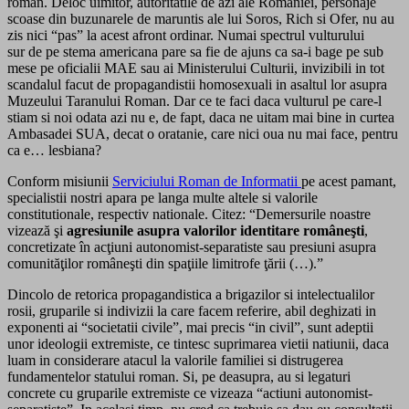
roman. Deloc uimitor, autoritatile de azi ale Romaniei, personaje
scoase din buzunarele de maruntis ale lui Soros, Rich si Ofer, nu au
zis nici “pas” la acest afront ordinar. Numai spectrul vulturului
sur de pe stema americana pare sa fie de ajuns ca sa-i bage pe sub
mese pe oficialii MAE sau ai Ministerului Culturii, invizibili in tot
scandalul facut de propagandistii homosexuali in asaltul lor asupra
Muzeului Taranului Roman. Dar ce te faci daca vulturul pe care-l
stiam si noi odata azi nu e, de fapt, daca ne uitam mai bine in curtea
Ambasadei SUA, decat o oratanie, care nici oua nu mai face, pentru
ca e… lesbiana?
Conform misiunii
Serviciului Roman de Informatii
pe acest pamant,
specialistii nostri apara pe langa multe altele si valorile
constitutionale, respectiv nationale. Citez: “Demersurile noastre
vizează şi
agresiunile asupra valorilor identitare româneşti
,
concretizate în acţiuni autonomist-separatiste sau presiuni asupra
comunităţilor româneşti din spaţiile limitrofe ţării (…).”
Dincolo de retorica propagandistica a brigazilor si intelectualilor
rosii, gruparile si indivizii la care facem referire, abil deghizati in
exponenti ai “societatii civile”, mai precis “in civil”, sunt adeptii
unor ideologii extremiste, ce tintesc suprimarea vietii natiunii, daca
luam in considerare atacul la valorile familiei si distrugerea
fundamentelor statului roman. Si, pe deasupra, au si legaturi
concrete cu gruparile extremiste ce vizeaza “actiuni autonomist-