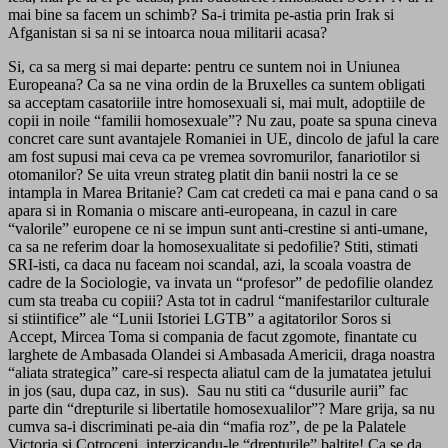
mai bine sa facem un schimb? Sa-i trimita pe-astia prin Irak si
Afganistan si sa ni se intoarca noua militarii acasa?
Si, ca sa merg si mai departe: pentru ce suntem noi in Uniunea
Europeana? Ca sa ne vina ordin de la Bruxelles ca suntem obligati
sa acceptam casatoriile intre homosexuali si, mai mult, adoptiile de
copii in noile “familii homosexuale”? Nu zau, poate sa spuna cineva
concret care sunt avantajele Romaniei in UE, dincolo de jaful la care
am fost supusi mai ceva ca pe vremea sovromurilor, fanariotilor si
otomanilor? Se uita vreun strateg platit din banii nostri la ce se
intampla in Marea Britanie? Cam cat credeti ca mai e pana cand o sa
apara si in Romania o miscare anti-europeana, in cazul in care
“valorile” europene ce ni se impun sunt anti-crestine si anti-umane,
ca sa ne referim doar la homosexualitate si pedofilie? Stiti, stimati
SRI-isti, ca daca nu faceam noi scandal, azi, la scoala voastra de
cadre de la Sociologie, va invata un “profesor” de pedofilie olandez
cum sta treaba cu copiii? Asta tot in cadrul “manifestarilor culturale
si stiintifice” ale “Lunii Istoriei LGTB” a agitatorilor Soros si
Accept, Mircea Toma si compania de facut zgomote, finantate cu
larghete de Ambasada Olandei si Ambasada Americii, draga noastra
“aliata strategica” care-si respecta aliatul cam de la jumatatea jetului
in jos (sau, dupa caz, in sus). Sau nu stiti ca “dusurile aurii” fac
parte din “drepturile si libertatile homosexualilor”? Mare grija, sa nu
cumva sa-i discriminati pe-aia din “mafia roz”, de pe la Palatele
Victoria si Cotroceni, interzicandu-le “drepturile” baltite! Ca se da