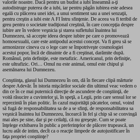
valorile noastre. Dacă pentru un budist a iubi înseamnă a-ţi
autodistruge puterea de a iubi, iar pentru păgân iubirea este adesea
egală cu plăcerea unei idei, a unui sentiment sau a unei senzaţii,
pentru creştin a iubi este A FI întru sfinţenie. De aceea va fi teribil de
greu pentru o societate tradiţional creştină, în care concepţia despre
iubire are în vedere veşnicia şi starea sufletului înaintea lui
Dumnezeu, să accepte ideea despre iubire pe care o promovează
homosexualii, care este antipodul acestui concept. Va fi greu să se
armonizeze cineva cu o lege care se împotriveşte cosmologiei
acestui popor, încă de dinainte de a fi creştinat, darămite după.
Românul, prin definiţie, este metafizic. Americanul, prin definiţie,
este ultrafizic. Ori… Omul nu este animal, omul este chipul şi
asemănarea lui Dumnezeu.
Conştiinţa, glasul lui Dumnezeu în om, dă în fiecare clipă mărturie
despre Adevăr. În istoria mişcărilor sociale din ultimul veac vedem o
din ce în ce mai puternică direcţie de ascundere de conştiinţă, de
voită răsucire a cuvintelor şi, în speţă, a Legii, prin care sensul lor se
reprezintă în plan politic. În cazul majorităţii păcatelor, omul, voind
să fugă de responsabilitatea sa de a se sfinţi, de responsabilitatea sa
veşnică înaintea lui Dumnezeu, încearcă în fel şi chip să se convingă
mai ales pe sine, dar şi pe ceilalţi, că nu greşeşte. Cum se poate
înţelege exhibarea în public a preferinţelor de plăcere trupească, un
lucru atât de intim, decît ca o reacţie limpede de autojustificare în
faţa propriei conştiinţe?