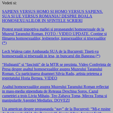
Vedeti si:
SAPIENS VERSUS HOMO SI HOMO VERSUS SAPIENS.
SUA SI UE VERSUS ROMANIA? DESPRE BOALA
HOMOSEXUALILOR IN SFINTELE SCRIERI
Protest reusit impotriva mafiei si propagandei homosexuale de la
Muzeul Taranului Roman. FOTO / VIDEO UPDATE. Contine si
filmarea homosexualilor, lesbienelor, transexualilor si trisexualilor
(*)
Lech Walesa catre Ambasada SUA de la Bucuresti: Tineti-va
homosexualii si trisexualii in lesa, in buncarul din Baneasa (*)
“Huliganii” si “fascistii” de la MȚR se prezinta. Video Conferinta de
Presa despre asaltul homosexualilor asupra Muzeului Taranului
Roman. Cu participarea doamnei Silvia Radu, artista prietena a
regretatului Horia Bernea. VIDEO
Asaltul homosexualilor asupra Muzeului Taranului Roman reflectat
in mass-media stipendiata de Reteaua Deschisa Soros. Cazul
cumetriei a trois Liviu Mihaiu, Teo Zabava Toma, Mircea Toma si
manipularile Agentiei Mediafax. DOVEZI
Un american despre propaganda “gay” de la Bucuresti: “Mi-e rusine