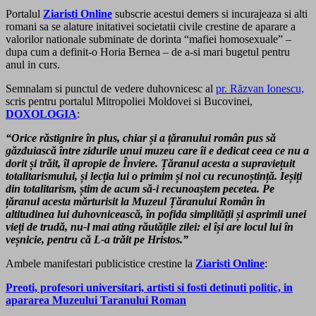
Portalul
Ziaristi Online
subscrie acestui demers si incurajeaza si alti
romani sa se alature initativei societatii civile crestine de aparare a
valorilor nationale subminate de dorinta “mafiei homosexuale” –
dupa cum a definit-o Horia Bernea – de a-si mari bugetul pentru
anul in cur
s
.
Semnalam si punctul de vedere duhovnicesc al
pr. Răzvan Ionescu,
scris pentru portalul Mitropoliei Moldovei si Bucovinei,
DOXOLOGIA
:
“Orice răstignire în plus, chiar și a țăranului român pus să
găzduiască între zidurile unui muzeu care îi e dedicat ceea ce nu a
dorit și trăit, îl apropie de Înviere. Țăranul acesta a supraviețuit
totalitarismului, și lecția lui o primim și noi cu recunoștință. Ieșiți
din totalitarism, știm de acum să-i recunoaștem pecetea. Pe
țăranul acesta mărturisit la Muzeul Țăranului Român în
altitudinea lui duhovnicească, în pofida simplității și asprimii unei
vieți de trudă, nu-l mai ating răutățile zilei: el își are locul lui în
veșnicie, pentru că L-a trăit pe Hristos.”
Ambele manifestari publicistice crestine la
Ziaristi Online
:
Preoti, profesori universitari, artisti si fosti detinuti politic, in
apararea Muzeului Taranului Roman