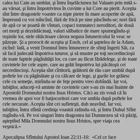
calea lui Cain au umblat, şi întru înşelăciunea lui Valaam prin mită s-
au vărsat, şi întru împotrivirea în cuvinte a lui Core au pierit. Aceştia
sînt între dragostele voastre ca nişte pietre în mare acoperite de apă,
împreună cu voi mîncînd, fără de frică pe sine păscîndu-se; nori fără
de apă ce se poartă de vînturi, copaci tomnateci neroditori, de două
ori morţi şi dezrădăcinaţi, valuri sălbatice de mare spumegîndu-şi
ruşinile lor, stele rătăcitoare cărora negura întunericului în veac se
păzeşte. Şi a prorocit de aceştia şi Enoh, cel al şaptelea de la Adam,
zicînd: Iată, a venit Domnul întru întunerece de sfinţi îngerii Săi, ca
să facă judecată împotriva tuturor, şi să mustre pe toţi necredincioşii
de toate faptele păgînătăţii lor, cu care au făcut fărădelege, şi de toate
cuvintele lor cele aspre, care au grăit împotriva lui păcătoşii cei
necredincioşi. Aceştia sînt cîrtitorii, grăitorii de rău care umblă după
poftele lor cu păgînătate şi cu călcare de lege, şi gurile lor grăiesc
cele cu semeţie, mirîndu-se de feţe pentru vreo dobîndă. Iar voi,
iubiţilor, aduceţi-vă aminte de cuvintele care s-au zis mai înainte de
Apostolii Domnului nostru Iisus Hristos. Căci au zis vouă că în
vremea de apoi vor fi batjocoritori care vor umbla după poftele lor
cele necurate. Aceştia sînt cei sufleteşti, duh neavînd. Iar voi,
iubiţilor, întru sfîntă credinţa voastră zidindu-vă, şi întru Duhul Sfînt
rugîndu-vă. Pe voi singuri întru dragostea lui Dumnezeu să vă păziţi,
aşteptînd Mila Domnului nostru Iisus Hristos, spre viaţa cea
veşnică.»
Apocalipsa Sfîntului Apostol Ioan 22:11-16: «Cel ce face