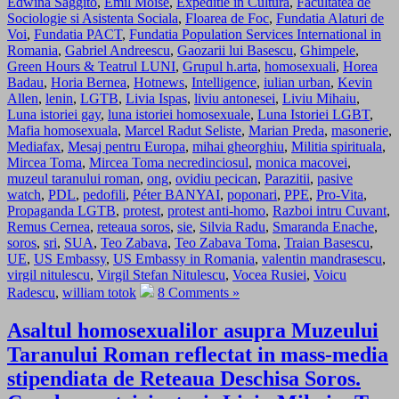
Edwina Saggito
,
Emil Moise
,
Expeditie in Cultura
,
Facultatea de
Sociologie si Asistenta Sociala
,
Floarea de Foc
,
Fundatia Alaturi de
Voi
,
Fundatia PACT
,
Fundatia Population Services International in
Romania
,
Gabriel Andreescu
,
Gaozarii lui Basescu
,
Ghimpele
,
Green Hours & Teatrul LUNI
,
Grupul h.arta
,
homosexuali
,
Horea
Badau
,
Horia Bernea
,
Hotnews
,
Intelligence
,
iulian urban
,
Kevin
Allen
,
lenin
,
LGTB
,
Livia Ispas
,
liviu antonesei
,
Liviu Mihaiu
,
Luna istoriei gay
,
luna istoriei homosexuale
,
Luna Istoriei LGBT
,
Mafia homosexuala
,
Marcel Radut Seliste
,
Marian Preda
,
masonerie
,
Mediafax
,
Mesaj pentru Europa
,
mihai gheorghiu
,
Militia spirituala
,
Mircea Toma
,
Mircea Toma necredinciosul
,
monica macovei
,
muzeul taranului roman
,
ong
,
ovidiu pecican
,
Parazitii
,
pasive
watch
,
PDL
,
pedofili
,
Péter BANYAI
,
poponari
,
PPE
,
Pro-Vita
,
Propaganda LGTB
,
protest
,
protest anti-homo
,
Razboi intru Cuvant
,
Remus Cernea
,
reteaua soros
,
sie
,
Silvia Radu
,
Smaranda Enache
,
soros
,
sri
,
SUA
,
Teo Zabava
,
Teo Zabava Toma
,
Traian Basescu
,
UE
,
US Embassy
,
US Embassy in Romania
,
valentin mandrasescu
,
virgil nitulescu
,
Virgil Stefan Nitulescu
,
Vocea Rusiei
,
Voicu
Radescu
,
william totok
8 Comments »
Asaltul homosexualilor asupra Muzeului
Taranului Roman reflectat in mass-media
stipendiata de Reteaua Deschisa Soros.