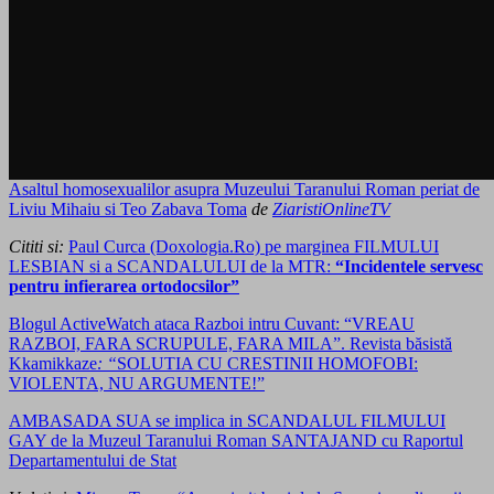
Asaltul homosexualilor asupra Muzeului Taranului Roman periat de
Liviu Mihaiu si Teo Zabava Toma
de
ZiaristiOnlineTV
Cititi si:
Paul Curca (Doxologia.Ro) pe marginea FILMULUI
LESBIAN si a SCANDALULUI de la MTR:
“Incidentele servesc
pentru infierarea ortodocsilor”
Blogul ActiveWatch ataca Razboi intru Cuvant:
“VREAU
RAZBOI, FARA SCRUPULE, FARA MILA”.
Revista băsistă
Kkamikkaze
: “
SOLUTIA CU CRESTINII HOMOFOBI:
VIOLENTA, NU ARGUMENTE!”
AMBASADA SUA se implica in SCANDALUL FILMULUI
GAY de la Muzeul Taranului Roman SANTAJAND cu Raportul
Departamentului de Stat