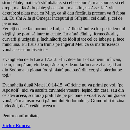
strîmbătate, mai facă strîmbătate; şi cel ce spurcă, mai spurce; şi cel
drept, mai facă dreptate; şi cel sfînt, mai sfinţească-se. Iată viu
degrab; şi plata mea cu Mine, ca să dau fiecăruia precum va fi fapta
lui. Eu sînt Alfa şi Omega; Începutul şi Sfîrşitul; cel dintîi şi cel de
pe urmă.
Fericiţi cei ce fac poruncile Lui, ca să fie stăpînirea lor peste lemnul
vieţii şi pe porţi să intre în cetate. Iar afară cîinii şi fermecătorii şi
curvarii şi ucigaşii şi închinătorii de idoli şi tot cel ce iubeşte şi face
minciuna. Eu Iisus am trimis pe Îngerul Meu ca să mărturisească
vouă acestea în biserici.»
Evanghelia de la Luca 17:2-3: «În zilele lui Lot oameniii mîncau,
beau, cumpărau, vindeau, sădeau, zideau. Iar în care zi a ieşit Lot
din Sodoma, a plouat foc şi piatră pucioasă din cer, şi a pierdut pe
toţi.»
Evanghelia după Matei 10:14-15 «Oricine nu va primi pe voi, [pe
Apostoli], nici va asculta cuvintele voastre, ieşind din casă, sau din
cetatea aceea, scuturaţi praful de pe picioarele voastre. Amin grăiesc
vouă, că mai uşor va fi pămîntului Sodomului şi Gomorului în ziua
judecăţii, decît cetăţii aceea.»
Pentru conformitate,
Victor Roncea