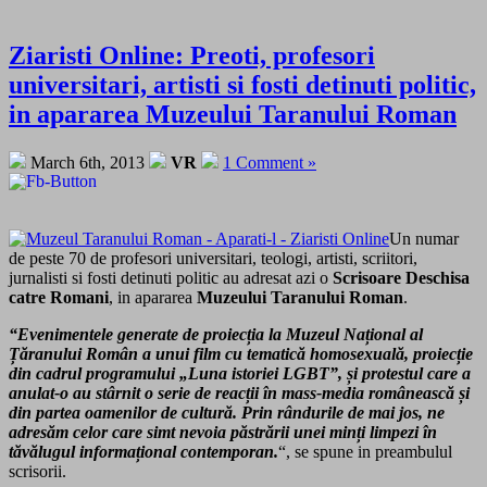
Ziaristi Online: Preoti, profesori
universitari, artisti si fosti detinuti politic,
in apararea Muzeului Taranului Roman
March 6th, 2013
VR
1 Comment »
Un numar
de peste 70 de profesori universitari, teologi, artisti, scriitori,
jurnalisti si fosti detinuti politic au adresat azi o
Scrisoare Deschisa
catre Romani
, in apararea
Muzeului Taranului Roman
.
“Evenimentele generate de proiecția la Muzeul Național al
Țăranului Român a unui film cu tematică homosexuală, proiecție
din cadrul programului
„Luna istoriei LGBT”,
și protestul care a
anulat-o
au stârnit o serie de reacții în mass-media românească și
din partea oamenilor de cultură. Prin rândurile de mai jos, ne
adresăm celor care simt nevoia păstrării unei minți limpezi în
tăvălugul informațional contemporan.
“, se spune in preambulul
scrisorii.