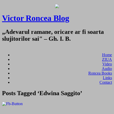
Victor Roncea Blog
„Adevarul ramane, oricare ar fi soarta
slujitorilor sai" – Gh. I. B.
Home
ZIUA
Video
Audio
Roncea Books
Links
Contact
Posts Tagged ‘Edwina Saggito’