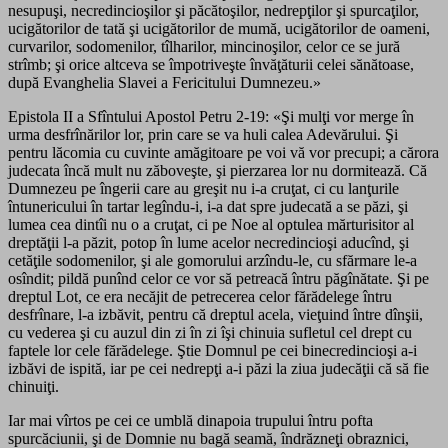
nesupuşi, necredincioşilor şi păcătoşilor, nedrepţilor şi spurcaţilor,
ucigătorilor de tată şi ucigătorilor de mumă, ucigătorilor de oameni,
curvarilor, sodomenilor, tîlharilor, mincinoşilor, celor ce se jură
strîmb; şi orice altceva se împotriveşte învăţăturii celei sănătoase,
după Evanghelia Slavei a Fericitului Dumnezeu.»
Epistola II a Sfîntului Apostol Petru 2-19: «Şi mulţi vor merge în
urma desfrînărilor lor, prin care se va huli calea Adevărului. Şi
pentru lăcomia cu cuvinte amăgitoare pe voi vă vor precupi; a cărora
judecata încă mult nu zăboveşte, şi pierzarea lor nu dormitează. Că
Dumnezeu pe îngerii care au greşit nu i-a cruţat, ci cu lanţurile
întunericului în tartar legîndu-i, i-a dat spre judecată a se păzi, şi
lumea cea dintîi nu o a cruţat, ci pe Noe al optulea mărturisitor al
dreptăţii l-a păzit, potop în lume acelor necredincioşi aducînd, şi
cetăţile sodomenilor, şi ale gomorului arzîndu-le, cu sfărmare le-a
osîndit; pildă punînd celor ce vor să petreacă întru păgînătate. Şi pe
dreptul Lot, ce era necăjit de petrecerea celor fărădelege întru
desfrînare, l-a izbăvit, pentru că dreptul acela, vieţuind între dînşii,
cu vederea şi cu auzul din zi în zi îşi chinuia sufletul cel drept cu
faptele lor cele fărădelege. Ştie Domnul pe cei binecredincioşi a-i
izbăvi de ispită, iar pe cei nedrepţi a-i păzi la ziua judecăţii că să fie
chinuiţi.
Iar mai vîrtos pe cei ce umblă dinapoia trupului întru pofta
spurcăciunii, şi de Domnie nu bagă seamă, îndrăzneţi obraznici,