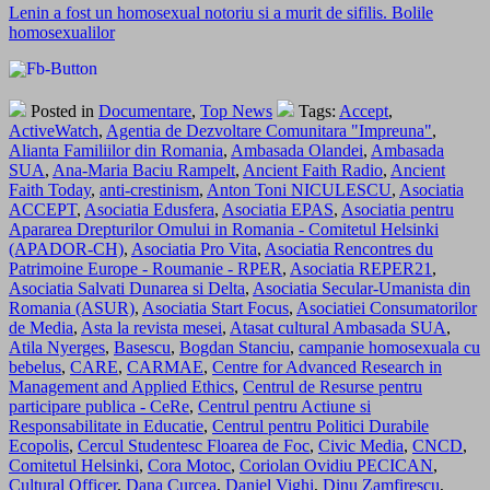
Lenin a fost un homosexual notoriu si a murit de sifilis. Bolile
homosexualilor
Posted in
Documentare
,
Top News
Tags:
Accept
,
ActiveWatch
,
Agentia de Dezvoltare Comunitara "Impreuna"
,
Alianta Familiilor din Romania
,
Ambasada Olandei
,
Ambasada
SUA
,
Ana-Maria Baciu Rampelt
,
Ancient Faith Radio
,
Ancient
Faith Today
,
anti-crestinism
,
Anton Toni NICULESCU
,
Asociatia
ACCEPT
,
Asociatia Edusfera
,
Asociatia EPAS
,
Asociatia pentru
Apararea Drepturilor Omului in Romania - Comitetul Helsinki
(APADOR-CH)
,
Asociatia Pro Vita
,
Asociatia Rencontres du
Patrimoine Europe - Roumanie - RPER
,
Asociatia REPER21
,
Asociatia Salvati Dunarea si Delta
,
Asociatia Secular-Umanista din
Romania (ASUR)
,
Asociatia Start Focus
,
Asociatiei Consumatorilor
de Media
,
Asta la revista mesei
,
Atasat cultural Ambasada SUA
,
Atila Nyerges
,
Basescu
,
Bogdan Stanciu
,
campanie homosexuala cu
bebelus
,
CARE
,
CARMAE
,
Centre for Advanced Research in
Management and Applied Ethics
,
Centrul de Resurse pentru
participare publica - CeRe
,
Centrul pentru Actiune si
Responsabilitate in Educatie
,
Centrul pentru Politici Durabile
Ecopolis
,
Cercul Studentesc Floarea de Foc
,
Civic Media
,
CNCD
,
Comitetul Helsinki
,
Cora Motoc
,
Coriolan Ovidiu PECICAN
,
Cultural Officer
,
Dana Curcea
,
Daniel Vighi
,
Dinu Zamfirescu
,