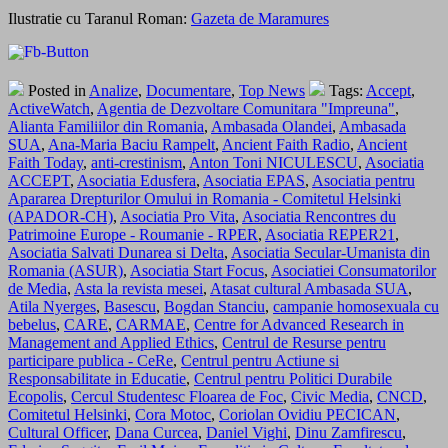
Ilustratie cu Taranul Roman:
Gazeta de Maramures
Posted in
Analize
,
Documentare
,
Top News
Tags:
Accept
,
ActiveWatch
,
Agentia de Dezvoltare Comunitara "Impreuna"
,
Alianta Familiilor din Romania
,
Ambasada Olandei
,
Ambasada
SUA
,
Ana-Maria Baciu Rampelt
,
Ancient Faith Radio
,
Ancient
Faith Today
,
anti-crestinism
,
Anton Toni NICULESCU
,
Asociatia
ACCEPT
,
Asociatia Edusfera
,
Asociatia EPAS
,
Asociatia pentru
Apararea Drepturilor Omului in Romania - Comitetul Helsinki
(APADOR-CH)
,
Asociatia Pro Vita
,
Asociatia Rencontres du
Patrimoine Europe - Roumanie - RPER
,
Asociatia REPER21
,
Asociatia Salvati Dunarea si Delta
,
Asociatia Secular-Umanista din
Romania (ASUR)
,
Asociatia Start Focus
,
Asociatiei Consumatorilor
de Media
,
Asta la revista mesei
,
Atasat cultural Ambasada SUA
,
Atila Nyerges
,
Basescu
,
Bogdan Stanciu
,
campanie homosexuala cu
bebelus
,
CARE
,
CARMAE
,
Centre for Advanced Research in
Management and Applied Ethics
,
Centrul de Resurse pentru
participare publica - CeRe
,
Centrul pentru Actiune si
Responsabilitate in Educatie
,
Centrul pentru Politici Durabile
Ecopolis
,
Cercul Studentesc Floarea de Foc
,
Civic Media
,
CNCD
,
Comitetul Helsinki
,
Cora Motoc
,
Coriolan Ovidiu PECICAN
,
Cultural Officer
,
Dana Curcea
,
Daniel Vighi
,
Dinu Zamfirescu
,