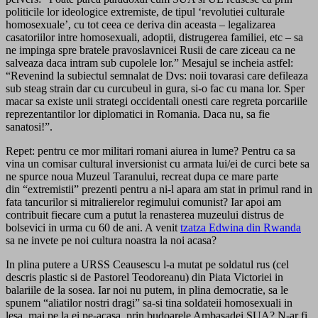
politicile lor ideologice extremiste, de tipul ‘revolutiei culturale
homosexuale’, cu tot ceea ce deriva din aceasta – legalizarea
casatoriilor intre homosexuali, adoptii, distrugerea familiei, etc – sa
ne impinga spre bratele pravoslavnicei Rusii de care ziceau ca ne
salveaza daca intram sub cupolele lor.” Mesajul se incheia astfel:
“Revenind la subiectul semnalat de Dvs: noii tovarasi care defileaza
sub steag strain dar cu curcubeul in gura, si-o fac cu mana lor. Sper
macar sa existe unii strategi occidentali onesti care regreta porcariile
reprezentantilor lor diplomatici in Romania. Daca nu, sa fie
sanatosi!”.
Repet: pentru ce mor militari romani aiurea in lume? Pentru ca sa
vina un comisar cultural inversionist cu armata lui/ei de curci bete sa
ne spurce noua Muzeul Taranului, recreat dupa ce mare parte
din “extremistii” prezenti pentru a ni-l apara am stat in primul rand in
fata tancurilor si mitralierelor regimului comunist? Iar apoi am
contribuit fiecare cum a putut la renasterea muzeului distrus de
bolsevici in urma cu 60 de ani. A venit
tzatza Edwina din Rwanda
sa ne invete pe noi cultura noastra la noi acasa?
In plina putere a URSS Ceausescu l-a mutat pe soldatul rus (cel
descris plastic si de Pastorel Teodoreanu) din Piata Victoriei in
balariile de la sosea. Iar noi nu putem, in plina democratie, sa le
spunem “aliatilor nostri dragi” sa-si tina soldateii homosexuali in
lesa, mai pe la ei pe-acasa, prin budoarele Ambasadei SUA? N-ar fi