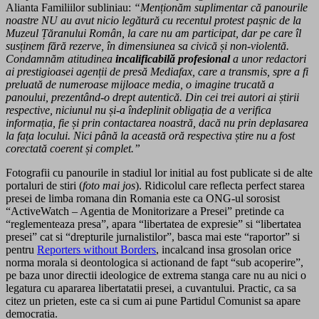
Alianta Familiilor subliniau:
“Menționăm suplimentar că panourile
noastre NU au avut nicio legătură cu recentul protest pașnic de la
Muzeul Țăranului Român, la care nu am participat, dar pe care îl
susținem fără rezerve, în dimensiunea sa civică și non-violentă.
Condamnăm atitudinea
incalificabilă profesional
a unor redactori
ai prestigioasei agenții de presă Mediafax, care a transmis, spre a fi
preluată de numeroase mijloace media, o imagine trucată a
panoului, prezentând-o drept autentică. Din cei trei autori ai știrii
respective, niciunul nu și-a îndeplinit obligația de a verifica
informația, fie și prin contactarea noastră, dacă nu prin deplasarea
la fața locului. Nici până la această oră respectiva știre nu a fost
corectată coerent și complet.”
Fotografii cu panourile in stadiul lor initial au fost publicate si de alte
portaluri de stiri (
foto mai jos
). Ridicolul care reflecta perfect starea
presei de limba romana din Romania este ca ONG-ul sorosist
“ActiveWatch – Agentia de Monitorizare a Presei” pretinde ca
“reglementeaza presa”, apara “libertatea de expresie” si “libertatea
presei” cat si “drepturile jurnalistilor”, basca mai este “raportor” si
pentru
Reporters without Borders
, incalcand insa grosolan orice
norma morala si deontologica si actionand de fapt “sub acoperire”,
pe baza unor directii ideologice de extrema stanga care nu au nici o
legatura cu apararea libertatatii presei, a cuvantului. Practic, ca sa
citez un prieten, este ca si cum ai pune Partidul Comunist sa apare
democratia.