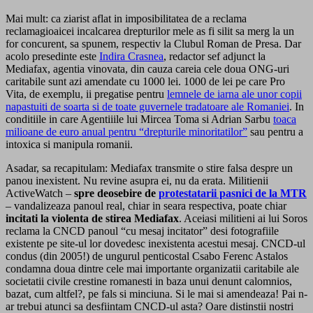
Mai mult: ca ziarist aflat in imposibilitatea de a reclama
reclamagioaicei incalcarea drepturilor mele as fi silit sa merg la un
for concurent, sa spunem, respectiv la Clubul Roman de Presa. Dar
acolo presedinte este
Indira Crasnea
, redactor sef adjunct la
Mediafax, agentia vinovata, din cauza careia cele doua ONG-uri
caritabile sunt azi amendate cu 1000 lei. 1000 de lei pe care Pro
Vita, de exemplu, ii pregatise pentru
lemnele de iarna ale unor copii
napastuiti de soarta si de toate guvernele tradatoare ale Romaniei
. In
conditiile in care Agentiiile lui Mircea Toma si Adrian Sarbu
toaca
milioane de euro anual pentru “drepturile minoritatilor”
sau pentru a
intoxica si manipula romanii.
Asadar, sa recapitulam: Mediafax transmite o stire falsa despre un
panou inexistent. Nu revine asupra ei, nu da erata. Militienii
ActiveWatch –
spre deosebire de
protestatarii pasnici de la MTR
– vandalizeaza panoul real, chiar in seara respectiva, poate chiar
incitati la violenta de stirea Mediafax
. Aceiasi militieni ai lui Soros
reclama la CNCD panoul “cu mesaj incitator” desi fotografiile
existente pe site-ul lor dovedesc inexistenta acestui mesaj. CNCD-ul
condus (din 2005!) de ungurul penticostal Csabo Ferenc Astalos
condamna doua dintre cele mai importante organizatii caritabile ale
societatii civile crestine romanesti in baza unui denunt calomnios,
bazat, cum altfel?, pe fals si minciuna. Si le mai si amendeaza! Pai n-
ar trebui atunci sa desfiintam CNCD-ul asta? Oare distinstii nostri