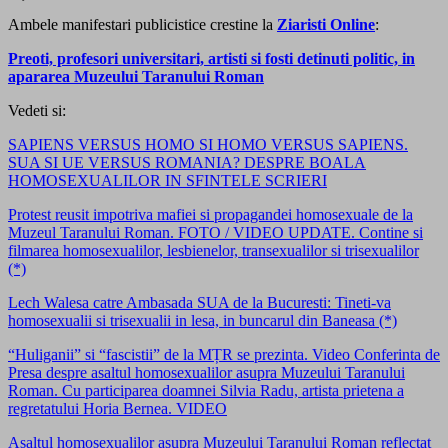
Ambele manifestari publicistice crestine la
Ziaristi Online
:
Preoti, profesori universitari, artisti si fosti detinuti politic, in
apararea Muzeului Taranului Roman
Vedeti si:
SAPIENS VERSUS HOMO SI HOMO VERSUS SAPIENS.
SUA SI UE VERSUS ROMANIA? DESPRE BOALA
HOMOSEXUALILOR IN SFINTELE SCRIERI
Protest reusit impotriva mafiei si propagandei homosexuale de la
Muzeul Taranului Roman. FOTO / VIDEO UPDATE. Contine si
filmarea homosexualilor, lesbienelor, transexualilor si trisexualilor
(*)
Lech Walesa catre Ambasada SUA de la Bucuresti: Tineti-va
homosexualii si trisexualii in lesa, in buncarul din Baneasa (*)
“Huliganii” si “fascistii” de la MȚR se prezinta. Video Conferinta de
Presa despre asaltul homosexualilor asupra Muzeului Taranului
Roman. Cu participarea doamnei Silvia Radu, artista prietena a
regretatului Horia Bernea. VIDEO
Asaltul homosexualilor asupra Muzeului Taranului Roman reflectat