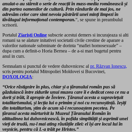
anulat-o
au stârnit o serie de reacții în mass-media românească și
din partea oamenilor de cultură. Prin rândurile de mai jos, ne
adresăm celor care simt nevoia păstrării unei minți limpezi în
tăvălugul informațional contemporan.
“, se spune in preambulul
scrisorii.
Portalul
Ziaristi Online
subscrie acestui demers si incurajeaza si alti
romani sa se alature initativei societatii civile crestine de aparare a
valorilor nationale subminate de dorinta “mafiei homosexuale” –
dupa cum a definit-o Horia Bernea – de a-si mari bugetul pentru
anul in cur
s
.
Semnalam si punctul de vedere duhovnicesc al
pr. Răzvan Ionescu,
scris pentru portalul Mitropoliei Moldovei si Bucovinei,
DOXOLOGIA
:
“Orice răstignire în plus, chiar și a țăranului român pus să
găzduiască între zidurile unui muzeu care îi e dedicat ceea ce nu a
dorit și trăit, îl apropie de Înviere. Țăranul acesta a supraviețuit
totalitarismului, și lecția lui o primim și noi cu recunoștință. Ieșiți
din totalitarism, știm de acum să-i recunoaștem pecetea. Pe
țăranul acesta mărturisit la Muzeul Țăranului Român în
altitudinea lui duhovnicească, în pofida simplității și asprimii unei
vieți de trudă, nu-l mai ating răutățile zilei: el își are locul lui în
veșnicie, pentru că L-a trăit pe Hristos.”