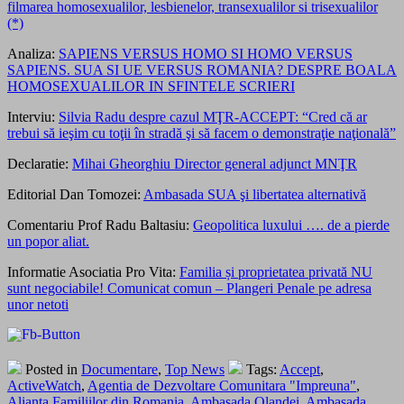
filmarea homosexualilor, lesbienelor, transexualilor si trisexualilor
(*)
Analiza:
SAPIENS VERSUS HOMO SI HOMO VERSUS
SAPIENS. SUA SI UE VERSUS ROMANIA? DESPRE BOALA
HOMOSEXUALILOR IN SFINTELE SCRIERI
Interviu:
Silvia Radu despre cazul MŢR-ACCEPT: “Cred că ar
trebui să ieşim cu toţii în stradă şi să facem o demonstraţie naţională”
Declaratie:
Mihai Gheorghiu Director general adjunct MNŢR
Editorial Dan Tomozei:
Ambasada SUA şi libertatea alternativă
Comentariu Prof Radu Baltasiu:
Geopolitica luxului …. de a pierde
un popor
aliat.
Informatie Asociatia Pro Vita:
Familia și proprietatea privată NU
sunt negociabile! Comunicat comun – Plangeri Penale pe adresa
unor netoti
Posted in
Documentare
,
Top News
Tags:
Accept
,
ActiveWatch
,
Agentia de Dezvoltare Comunitara "Impreuna"
,
Alianta Familiilor din Romania
,
Ambasada Olandei
,
Ambasada