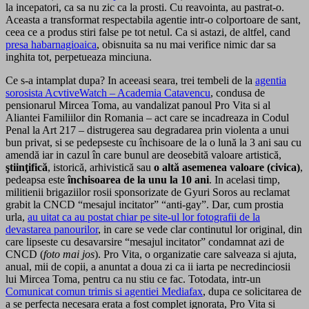
la incepatori, ca sa nu zic ca la prosti. Cu reavointa, au pastrat-o.
Aceasta a transformat respectabila agentie intr-o colportoare de sant,
ceea ce a produs stiri false pe tot netul. Ca si astazi, de altfel, cand
presa habarnagioaica
, obisnuita sa nu mai verifice nimic dar sa
inghita tot, perpetueaza minciuna.
Ce s-a intamplat dupa? In aceeasi seara, trei tembeli de la
agentia
sorosista AcvtiveWatch – Academia Catavencu
, condusa de
pensionarul Mircea Toma, au vandalizat panoul Pro Vita si al
Aliantei Familiilor din Romania – act care se incadreaza in Codul
Penal la Art 217 – distrugerea sau degradarea prin violenta a unui
bun privat, si se pedepseste cu închisoare de la o lună la 3 ani sau cu
amendă iar in cazul în care bunul are deosebită valoare artistică,
ştiinţifică
, istorică, arhivistică sau
o altă asemenea valoare (civica)
,
pedeapsa este
închisoarea de la unu la 10 ani
. In acelasi timp,
militienii brigaziilor rosii sponsorizate de Gyuri Soros au reclamat
grabit la CNCD “mesajul incitator” “anti-gay”. Dar, cum prostia
urla,
au uitat ca au postat chiar pe site-ul lor fotografii de la
devastarea panourilor
, in care se vede clar continutul lor original, din
care lipseste cu desavarsire “mesajul incitator” condamnat azi de
CNCD (
foto mai jos
). Pro Vita, o organizatie care salveaza si ajuta,
anual, mii de copii, a anuntat a doua zi ca ii iarta pe necredinciosii
lui Mircea Toma, pentru ca nu stiu ce fac. Totodata, intr-un
Comunicat comun trimis si agentiei Mediafax
, dupa ce solicitarea de
a se perfecta necesara erata a fost complet ignorata, Pro Vita si