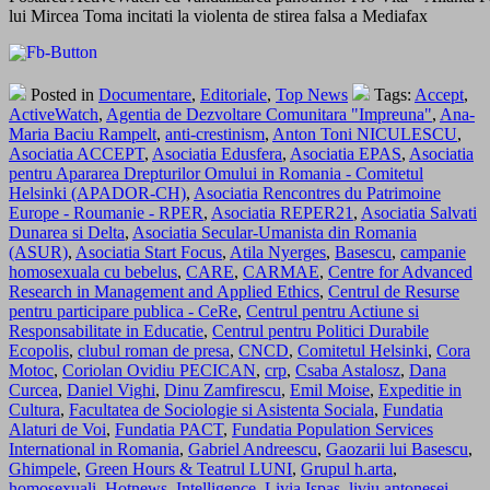
lui Mircea Toma incitati la violenta de stirea falsa a Mediafax
Posted in
Documentare
,
Editoriale
,
Top News
Tags:
Accept
,
ActiveWatch
,
Agentia de Dezvoltare Comunitara "Impreuna"
,
Ana-
Maria Baciu Rampelt
,
anti-crestinism
,
Anton Toni NICULESCU
,
Asociatia ACCEPT
,
Asociatia Edusfera
,
Asociatia EPAS
,
Asociatia
pentru Apararea Drepturilor Omului in Romania - Comitetul
Helsinki (APADOR-CH)
,
Asociatia Rencontres du Patrimoine
Europe - Roumanie - RPER
,
Asociatia REPER21
,
Asociatia Salvati
Dunarea si Delta
,
Asociatia Secular-Umanista din Romania
(ASUR)
,
Asociatia Start Focus
,
Atila Nyerges
,
Basescu
,
campanie
homosexuala cu bebelus
,
CARE
,
CARMAE
,
Centre for Advanced
Research in Management and Applied Ethics
,
Centrul de Resurse
pentru participare publica - CeRe
,
Centrul pentru Actiune si
Responsabilitate in Educatie
,
Centrul pentru Politici Durabile
Ecopolis
,
clubul roman de presa
,
CNCD
,
Comitetul Helsinki
,
Cora
Motoc
,
Coriolan Ovidiu PECICAN
,
crp
,
Csaba Astalosz
,
Dana
Curcea
,
Daniel Vighi
,
Dinu Zamfirescu
,
Emil Moise
,
Expeditie in
Cultura
,
Facultatea de Sociologie si Asistenta Sociala
,
Fundatia
Alaturi de Voi
,
Fundatia PACT
,
Fundatia Population Services
International in Romania
,
Gabriel Andreescu
,
Gaozarii lui Basescu
,
Ghimpele
,
Green Hours & Teatrul LUNI
,
Grupul h.arta
,
homosexuali
,
Hotnews
,
Intelligence
,
Livia Ispas
,
liviu antonesei
,