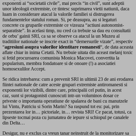
exponenti ai “societatii civile”, mai precis “in civil”, sunt adeptii
unor ideologii extremiste, ce tintesc suprimarea vietii natiunii, daca
luam in considerare atacul la valorile familiei si distrugerea
fundamentelor statului roman. Si, pe deasupra, au si legaturi
concrete cu gruparile extremiste ce vizeaza “actiuni autonomist-
separatiste”. In acelasi timp, nu cred ca trebuie sa dau eu consultatii
de orbu’ gainii SRI, ca sa se observe ca atacul la un Muzeu al
traditiilor nationale se inscrie exact in “demersurile vizate”, respectiv
“
agresiuni asupra valorilor identitare romanesti
“, de data aceasta
aflate chiar in inima Cetatii. Nu trebuie uitata din aceast melanj toxic
si fetid procuroarea comunista Monica Macovei, convertita la
popularism, membra fondatoare si de onoare (!) a asociatiei
homosexulilor Accept.
Se ridica intrebarea: cum a prevenit SRI in ultimii 23 de ani erodarea
fiintei nationale de catre aceste grupari extremiste antiromanesti si
exponentii lor vizibili, dintre care, principalii cel putin, in acest
caz, sunt si protagonisti cunoscuti intr-un voluminos dosar ce
priveste o importanta operatiune de spalarea de bani cu manutzele
lui Vintu, Patriciu si Sorin Marin? Sa raspund tot eu: pai, prin
prezentarea lor in… pictoriale, in… revista SRI! Ce pacat, totusi, ca
lipseste tocmai poza cu jumatatea de iepure si schiopul pe canalele
din Delta…
Desigur, nu e exclus ca vreun tanar neinstruit de la monitorizare sa