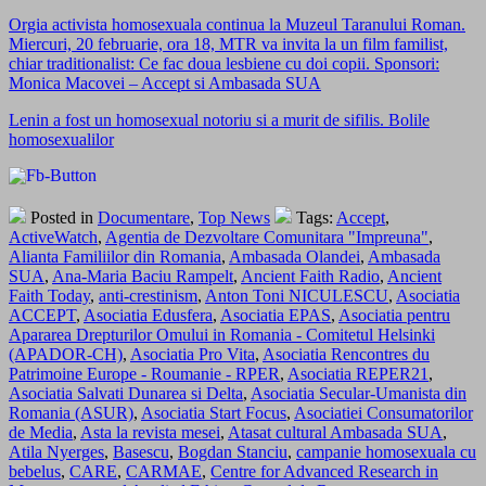
Orgia activista homosexuala continua la Muzeul Taranului Roman.
Miercuri, 20 februarie, ora 18, MTR va invita la un film familist,
chiar traditionalist: Ce fac doua lesbiene cu doi copii. Sponsori:
Monica Macovei – Accept si Ambasada SUA
Lenin a fost un homosexual notoriu si a murit de sifilis. Bolile
homosexualilor
Posted in
Documentare
,
Top News
Tags:
Accept
,
ActiveWatch
,
Agentia de Dezvoltare Comunitara "Impreuna"
,
Alianta Familiilor din Romania
,
Ambasada Olandei
,
Ambasada
SUA
,
Ana-Maria Baciu Rampelt
,
Ancient Faith Radio
,
Ancient
Faith Today
,
anti-crestinism
,
Anton Toni NICULESCU
,
Asociatia
ACCEPT
,
Asociatia Edusfera
,
Asociatia EPAS
,
Asociatia pentru
Apararea Drepturilor Omului in Romania - Comitetul Helsinki
(APADOR-CH)
,
Asociatia Pro Vita
,
Asociatia Rencontres du
Patrimoine Europe - Roumanie - RPER
,
Asociatia REPER21
,
Asociatia Salvati Dunarea si Delta
,
Asociatia Secular-Umanista din
Romania (ASUR)
,
Asociatia Start Focus
,
Asociatiei Consumatorilor
de Media
,
Asta la revista mesei
,
Atasat cultural Ambasada SUA
,
Atila Nyerges
,
Basescu
,
Bogdan Stanciu
,
campanie homosexuala cu
bebelus
,
CARE
,
CARMAE
,
Centre for Advanced Research in