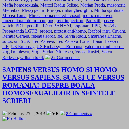
Mafia homosexuala
,
Marcel Radut Seliste
,
Marian Preda
,
masonerie
,
Mediafax
,
Mesaj pentru Europa
,
mihai gheorghiu
,
Militia spirituala
,
Mircea Toma
,
Mircea Toma necredinciosul
,
monica macovei
,
muzeul taranului roman
,
ong
,
ovidiu pecican
,
Parazitii
,
pasive
watch
,
PDL
,
pedofili
,
Péter BANYAI
,
poponari
,
PPE
,
Pro-Vita
,
Propaganda LGTB
,
protest
,
protest anti-homo
,
Razboi intru Cuvant
,
Remus Cernea
,
reteaua soros
,
sie
,
Silvia Radu
,
Smaranda Enache
,
soros
,
sri
,
SUA
,
Teo Zabava
,
Teo Zabava Toma
,
Traian Basescu
,
UE
,
US Embassy
,
US Embassy in Romania
,
valentin mandrasescu
,
virgil nitulescu
,
Virgil Stefan Nitulescu
,
Vocea Rusiei
,
Voicu
Radescu
,
william totok
22 Comments »
SAPIENS VERSUS HOMO SI HOMO
VERSUS SAPIENS. SUA SI UE VERSUS
ROMANIA? DESPRE BOALA
HOMOSEXUALILOR IN SFINTELE
SCRIERI
February 25th, 2013
VR
8 Comments »