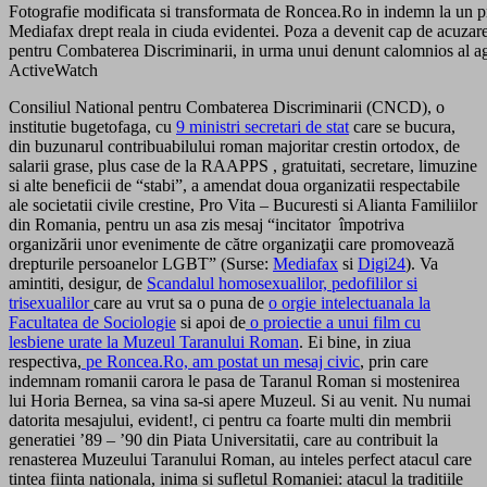
Fotografie modificata si transformata de Roncea.Ro in indemn la un pr
Mediafax drept reala in ciuda evidentei. Poza a devenit cap de acuzare
pentru Combaterea Discriminarii, in urma unui denunt calomnios al age
ActiveWatch
Consiliul National pentru Combaterea Discriminarii (CNCD), o
institutie bugetofaga, cu
9 ministri secretari de stat
care se bucura,
din buzunarul contribuabilului roman majoritar crestin ortodox, de
salarii grase, plus case de la RAAPPS , gratuitati, secretare, limuzine
si alte beneficii de “stabi”, a amendat doua organizatii respectabile
ale societatii civile crestine, Pro Vita – Bucuresti si Alianta Familiilor
din Romania, pentru un asa zis mesaj “incitator împotriva
organizării unor evenimente de către organizaţii care promovează
drepturile persoanelor LGBT” (Surse:
Mediafax
si
Digi24
). Va
amintiti, desigur, de
Scandalul homosexualilor, pedofililor si
trisexualilor
care au vrut sa o puna de
o orgie intelectuanala la
Facultatea de Sociologie
si apoi de
o proiectie a unui film cu
lesbiene urate la Muzeul Taranului Roman
. Ei bine, in ziua
respectiva,
pe Roncea.Ro, am postat un mesaj civic
, prin care
indemnam romanii carora le pasa de Taranul Roman si mostenirea
lui Horia Bernea, sa vina sa-si apere Muzeul. Si au venit. Nu numai
datorita mesajului, evident!, ci pentru ca foarte multi din membrii
generatiei ’89 – ’90 din Piata Universitatii, care au contribuit la
renasterea Muzeului Taranului Roman, au inteles perfect atacul care
tintea fiinta nationala, inima si sufletul Romaniei: atacul la traditiile