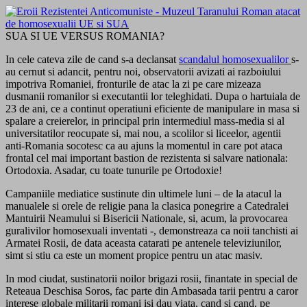
SUA SI UE VERSUS ROMANIA?
In cele cateva zile de cand s-a declansat
scandalul homosexualilor
s-
au cernut si adancit, pentru noi, observatorii avizati ai razboiului
impotriva Romaniei, fronturile de atac la zi pe care mizeaza
dusmanii romanilor si executantii lor teleghidati. Dupa o hartuiala de
23 de ani, ce a continut operatiuni eficiente de manipulare in masa si
spalare a creierelor, in principal prin intermediul mass-media si al
universitatilor reocupate si, mai nou, a scolilor si liceelor, agentii
anti-Romania socotesc ca au ajuns la momentul in care pot ataca
frontal cel mai important bastion de rezistenta si salvare nationala:
Ortodoxia. Asadar, cu toate tunurile pe Ortodoxie!
Campaniile mediatice sustinute din ultimele luni – de la atacul la
manualele si orele de religie pana la clasica ponegrire a Catedralei
Mantuirii Neamului si Bisericii Nationale, si, acum, la provocarea
guralivilor homosexuali inventati -, demonstreaza ca noii tanchisti ai
Armatei Rosii, de data aceasta catarati pe antenele televiziunilor,
simt si stiu ca este un moment propice pentru un atac masiv.
In mod ciudat, sustinatorii noilor brigazi rosii, finantate in special de
Reteaua Deschisa Soros, fac parte din Ambasada tarii pentru a caror
interese globale militarii romani isi dau viata, cand si cand, pe