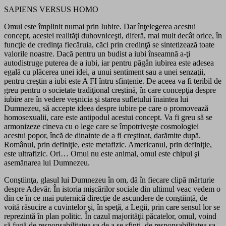
SAPIENS VERSUS HOMO
Omul este împlinit numai prin Iubire. Dar înţelegerea acestui
concept, acestei realităţi duhovniceşti, diferă, mai mult decât orice, în
funcţie de credinţa fiecăruia, căci prin credinţă se sintetizează toate
valorile noastre. Dacă pentru un budist a iubi înseamnă a-ţi
autodistruge puterea de a iubi, iar pentru păgân iubirea este adesea
egală cu plăcerea unei idei, a unui sentiment sau a unei senzaţii,
pentru creştin a iubi este A FI întru sfinţenie. De aceea va fi teribil de
greu pentru o societate tradiţional creştină, în care concepţia despre
iubire are în vedere veşnicia şi starea sufletului înaintea lui
Dumnezeu, să accepte ideea despre iubire pe care o promovează
homosexualii, care este antipodul acestui concept. Va fi greu să se
armonizeze cineva cu o lege care se împotriveşte cosmologiei
acestui popor, încă de dinainte de a fi creştinat, darămite după.
Românul, prin definiţie, este metafizic. Americanul, prin definiţie,
este ultrafizic. Ori… Omul nu este animal, omul este chipul şi
asemănarea lui Dumnezeu.
Conştiinţa, glasul lui Dumnezeu în om, dă în fiecare clipă mărturie
despre Adevăr. În istoria mişcărilor sociale din ultimul veac vedem o
din ce în ce mai puternică direcţie de ascundere de conştiinţă, de
voită răsucire a cuvintelor şi, în speţă, a Legii, prin care sensul lor se
reprezintă în plan politic. În cazul majorităţii păcatelor, omul, voind
să fugă de responsabilitatea sa de a se sfinţi, de responsabilitatea sa