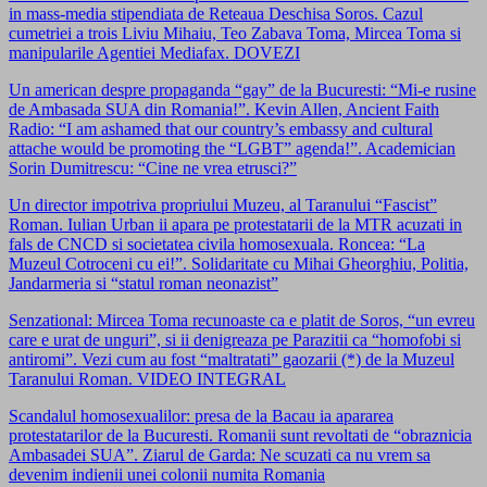
in mass-media stipendiata de Reteaua Deschisa Soros. Cazul
cumetriei a trois Liviu Mihaiu, Teo Zabava Toma, Mircea Toma si
manipularile Agentiei Mediafax. DOVEZI
Un american despre propaganda “gay” de la Bucuresti: “Mi-e rusine
de Ambasada SUA din Romania!”. Kevin Allen, Ancient Faith
Radio: “I am ashamed that our country’s embassy and cultural
attache would be promoting the “LGBT” agenda!”. Academician
Sorin Dumitrescu: “Cine ne vrea etrusci?”
Un director impotriva propriului Muzeu, al Taranului “Fascist”
Roman. Iulian Urban ii apara pe protestatarii de la MTR acuzati in
fals de CNCD si societatea civila homosexuala. Roncea: “La
Muzeul Cotroceni cu ei!”. Solidaritate cu Mihai Gheorghiu, Politia,
Jandarmeria si “statul roman neonazist”
Senzational: Mircea Toma recunoaste ca e platit de Soros, “un evreu
care e urat de unguri”, si ii denigreaza pe Parazitii ca “homofobi si
antiromi”. Vezi cum au fost “maltratati” gaozarii (*) de la Muzeul
Taranului Roman. VIDEO INTEGRAL
Scandalul homosexualilor: presa de la Bacau ia apararea
protestatarilor de la Bucuresti. Romanii sunt revoltati de “obraznicia
Ambasadei SUA”. Ziarul de Garda: Ne scuzati ca nu vrem sa
devenim indienii unei colonii numita Romania