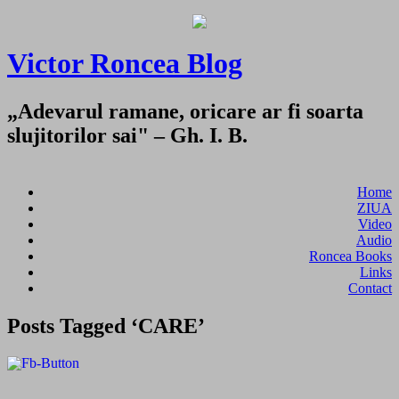
Victor Roncea Blog
„Adevarul ramane, oricare ar fi soarta
slujitorilor sai" – Gh. I. B.
Home
ZIUA
Video
Audio
Roncea Books
Links
Contact
Posts Tagged ‘CARE’