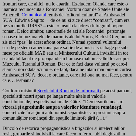
fronturi care, de altfel, nu le apartin. Excludem Olanda care este o
inamica recunoscuta a Romaniei. Vorbim doar de Statele Unite ale
Americii.
Comunicatul
remis de “ofiterul cultural” al Ambasadei
SUA, Edwina Sagitto – de ce nu-si zice direct “comisar”, cum era
pe vremurile URSS? – este o insulta la adresa intregului popor
roman. Deloc uimitor, autoritatile de azi ale Romaniei, personaje
scoase din buzunarele de maruntis ale lui Soros, Rich si Ofer, nu au
zis nici “pas” la acest afront ordinar. Numai spectrul vulturului
sur de pe stema americana pare sa fie de ajuns ca sa-i bage pe sub
mese pe oficialii MAE sau ai Ministerului Culturii, invizibili in tot
scandalul facut de propagandistii homosexuali in asaltul lor asupra
Muzeului Taranului Roman. Dar ce te faci daca vulturul pe care-l
stiam si noi odata azi nu e, de fapt, daca ne uitam mai bine in curtea
Ambasadei SUA, decat o oratanie, care nici oua nu mai face, pentru
ca e… lesbiana?
Conform misiunii
Serviciului Roman de Informatii
pe acest pamant,
specialistii nostri apara pe langa multe altele si valorile
constitutionale, respectiv nationale. Citez: “Demersurile noastre
vizează şi
agresiunile asupra valorilor identitare româneşti
,
concretizate în acţiuni autonomist-separatiste sau presiuni asupra
comunităţilor româneşti din spaţiile limitrofe ţării (…).”
Dincolo de retorica propagandistica a brigazilor si intelectualilor
rosii, gruparile si indivizii la care facem referire, abil deghizati in