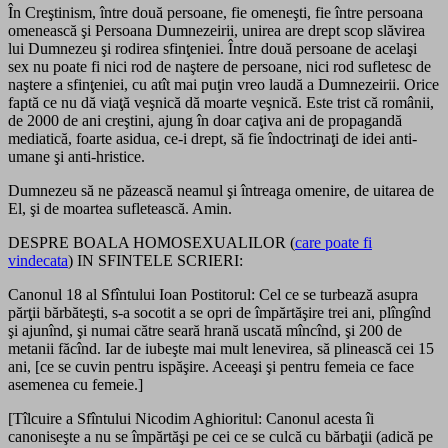
În Creştinism, între două persoane, fie omeneşti, fie între persoana
omenească şi Persoana Dumnezeirii, unirea are drept scop slăvirea
lui Dumnezeu şi rodirea sfinţeniei. Între două persoane de acelaşi
sex nu poate fi nici rod de naştere de persoane, nici rod sufletesc de
naştere a sfinţeniei, cu atît mai puţin vreo laudă a Dumnezeirii. Orice
faptă ce nu dă viaţă veşnică dă moarte veşnică. Este trist că românii,
de 2000 de ani creştini, ajung în doar caţiva ani de propagandă
mediatică, foarte asidua, ce-i drept, să fie îndoctrinaţi de idei anti-
umane şi anti-hristice.
Dumnezeu să ne păzească neamul şi întreaga omenire, de uitarea de
El, şi de moartea sufletească. Amin.
DESPRE BOALA HOMOSEXUALILOR (
care poate fi
vindecata
) IN SFINTELE SCRIERI:
Canonul 18 al Sfîntului Ioan Postitorul: Cel ce se turbează asupra
părţii bărbăteşti, s-a socotit a se opri de împărtăşire trei ani, plîngînd
şi ajunînd, şi numai către seară hrană uscată mîncînd, şi 200 de
metanii făcînd. Iar de iubeşte mai mult lenevirea, să plinească cei 15
ani, [ce se cuvin pentru ispăşire. Aceeaşi şi pentru femeia ce face
asemenea cu femeie.]
[Tîlcuire a Sfîntului Nicodim Aghioritul: Canonul acesta îi
canoniseşte a nu se împărtăşi pe cei ce se culcă cu bărbaţii (adică pe