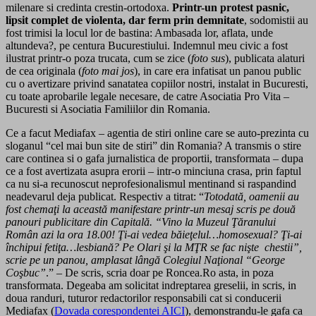
milenare si credinta crestin-ortodoxa.
Printr-un protest pasnic,
lipsit complet de violenta, dar ferm prin demnitate
, sodomistii au
fost trimisi la locul lor de bastina: Ambasada lor, aflata, unde
altundeva?, pe centura Bucurestiului. Indemnul meu civic a fost
ilustrat printr-o poza trucata, cum se zice (
foto sus
), publicata alaturi
de cea originala (
foto mai jos
), in care era infatisat un panou public
cu o avertizare privind sanatatea copiilor nostri, instalat in Bucuresti,
cu toate aprobarile legale necesare, de catre Asociatia Pro Vita –
Bucuresti si Asociatia Familiilor din Romania.
Ce a facut Mediafax – agentia de stiri online care se auto-prezinta cu
sloganul “cel mai bun site de stiri” din Romania? A transmis o stire
care continea si o gafa jurnalistica de proportii, transformata – dupa
ce a fost avertizata asupra erorii – intr-o minciuna crasa, prin faptul
ca nu si-a recunoscut neprofesionalismul mentinand si raspandind
neadevarul deja publicat. Respectiv a titrat: “
Totodată, oamenii au
fost chemaţi la această manifestare printr-un mesaj scris pe două
panouri publicitare din Capitală. “Vino la Muzeul Ţăranului
Român azi la ora 18.00! Ţi-ai vedea băieţelul…homosexual? Ţi-ai
închipui fetiţa…lesbiană? Pe Olari şi la MŢR se fac nişte chestii”,
scrie pe un panou, amplasat lângă Colegiul Naţional “George
Coşbuc”
.” – De scris, scria doar pe Roncea.Ro asta, in poza
transformata. Degeaba am solicitat indreptarea greselii, in scris, in
doua randuri, tuturor redactorilor responsabili cat si conducerii
Mediafax (
Dovada corespondentei AICI
), demonstrandu-le gafa ca