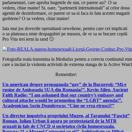
parlamentari, care aproba bugetele de stat, ce parere au? O sa
vedem, chiar maine! Si, oare, “partenerii internationali” ai celor doua
agentii de dezinformare, ce parere or sa-si faca in fata acestei magarii
grobiene? O sa vedem, chiar maine!
Iata mai jos dovezile operatiunii orweliene, pentru care cei implicati
o sa plateasca niste despagubiri pe masura, de or sa se bucure copiii
Pro Vita trei ierni la rand 🙂
Fotografia reala transmisa la Mediafax pentru a corecta continutul minc
care a incitat la violenta activistii de extrema stanga de la Active Watc
Remember:
Un american despre propaganda “gay” de la Bucuresti: “Mi-e
rusine de Ambasada SUA din Romania!”. Kevin Allen, Ancient
Faith Radio: “I am ashamed that our country’s embassy and
cultural attache would be promoting the “LGBT” agenda!”.
Academician Sorin Dumitrescu: “Cine ne vrea etrusci?”
Un director impotriva propriului Muzeu, al Taranului “Fascist”
Roman. Iulian Urban ii apara pe protestatarii de la MTR
acuzati in fals de CNCD si societatea civila homosexuala.
Roncea: “La Muzeul Cotroceni cu ei!”. Solidaritate cu Mihai