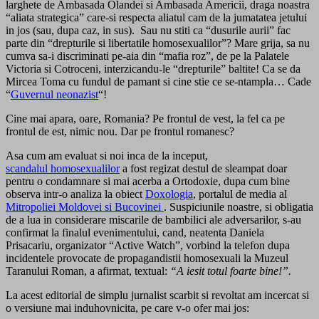
larghete de Ambasada Olandei si Ambasada Americii, draga noastra
“aliata strategica” care-si respecta aliatul cam de la jumatatea jetului
in jos (sau, dupa caz, in sus). Sau nu stiti ca “dusurile aurii” fac
parte din “drepturile si libertatile homosexualilor”? Mare grija, sa nu
cumva sa-i discriminati pe-aia din “mafia roz”, de pe la Palatele
Victoria si Cotroceni, interzicandu-le “drepturile” baltite! Ca se da
Mircea Toma cu fundul de pamant si cine stie ce se-ntampla… Cade
“
Guvernul neonazist
“!
Cine mai apara, oare, Romania? Pe frontul de vest, la fel ca pe
frontul de est, nimic nou. Dar pe frontul romanesc?
Asa cum am evaluat si noi inca de la inceput,
scandalul homosexualilor
a fost regizat destul de sleampat doar
pentru o condamnare si mai acerba a Ortodoxie, dupa cum bine
observa intr-o analiza la obiect
Doxologia
, portalul de media al
Mitropoliei Moldovei si Bucovinei
. Suspiciunile noastre, si obligatia
de a lua in considerare miscarile de bambilici ale adversarilor, s-au
confirmat la finalul evenimentului, cand, neatenta Daniela
Prisacariu, organizator “Active Watch”, vorbind la telefon dupa
incidentele provocate de propagandistii homosexuali la Muzeul
Taranului Roman, a afirmat, textual:
“A iesit totul foarte bine!”.
La acest editorial de simplu jurnalist scarbit si revoltat am incercat si
o versiune mai induhovnicita, pe care v-o ofer mai jos: