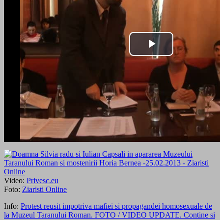
Video:
Privesc.eu
Foto:
Ziaristi Online
Info:
Protest reusit impotriva mafiei si propagandei homosexuale de
la Muzeul Taranului Roman. FOTO / VIDEO UPDATE. Contine si