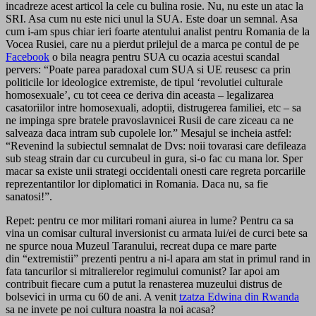
incadreze acest articol la cele cu bulina rosie. Nu, nu este un atac la
SRI. Asa cum nu este nici unul la SUA. Este doar un semnal. Asa
cum i-am spus chiar ieri foarte atentului analist pentru Romania de la
Vocea Rusiei, care nu a pierdut prilejul de a marca pe contul de pe
Facebook
o bila neagra pentru SUA cu ocazia acestui scandal
pervers: “Poate parea paradoxal cum SUA si UE reusesc ca prin
politicile lor ideologice extremiste, de tipul ‘revolutiei culturale
homosexuale’, cu tot ceea ce deriva din aceasta – legalizarea
casatoriilor intre homosexuali, adoptii, distrugerea familiei, etc – sa
ne impinga spre bratele pravoslavnicei Rusii de care ziceau ca ne
salveaza daca intram sub cupolele lor.” Mesajul se incheia astfel:
“Revenind la subiectul semnalat de Dvs: noii tovarasi care defileaza
sub steag strain dar cu curcubeul in gura, si-o fac cu mana lor. Sper
macar sa existe unii strategi occidentali onesti care regreta porcariile
reprezentantilor lor diplomatici in Romania. Daca nu, sa fie
sanatosi!”.
Repet: pentru ce mor militari romani aiurea in lume? Pentru ca sa
vina un comisar cultural inversionist cu armata lui/ei de curci bete sa
ne spurce noua Muzeul Taranului, recreat dupa ce mare parte
din “extremistii” prezenti pentru a ni-l apara am stat in primul rand in
fata tancurilor si mitralierelor regimului comunist? Iar apoi am
contribuit fiecare cum a putut la renasterea muzeului distrus de
bolsevici in urma cu 60 de ani. A venit
tzatza Edwina din Rwanda
sa ne invete pe noi cultura noastra la noi acasa?