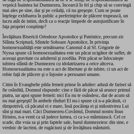
veşnică înaintea lui Dumnezeu, încearcă în fel şi chip să se convingă
mai ales pe sine, dar şi pe ceilalţi, că nu greşeşte. Cum se poate
înţelege exhibarea în public a preferinţelor de plăcere trupească, un
lucru atât de intim, decît ca o reacţie limpede de autojustificare în
faţa propriei conştiinţe?
Învăţătura Bisericii Ortodoxe Apostolice şi Patristice, precum zic
Sfânta Scriptură, Sfintele Soboare Apostolice, în privinţa
homosexualităţii este următoarea: Canonul 4 al Sf. Grigorie de
Nyssa spune că homosexualitatea este un păcat ucigător de suflet, de
aceeaşi gravitate cu adulterul şi zoofilia. Prin păcat se înlocuieşte
iubirea sfântă de Dumnezeu cu idolatrizarea a orice altceva.
Homosexualitatea nu este o act de libertate şi de iubire, ci un act de
robie faţă de plăcere şi o înjosire a persoanei umane.
Citim în Evanghelie pilda femeii prinse în adulter: adusă de farisei să
fie osîndită, Domnul răspunde: cine e fără de păcat să arunce primul
piatra, iar apoi spune femeii: nici Eu nu te osândesc, dar de acum să
nu mai greşeşti! În ambele rînduri El nu-i spune că n-a păcătuit, ci
dimpotrivă, că păcatul ei e mare, însă pocăinţa ei şi milostivirea Lui
sînt şi mai mari. Căci Dumnezeu-Cuvântul, Domnul nostru Iisus
Hristos, n-a venit ca să judece lumea, ci ca s-o mântuiască. Cel ce
scade, din voia sa şi prin faptele sale, harul dumnezeiesc din sine, e
vrednic de lacrimi, de rugăciuni şi de învăţătura mântuirii.