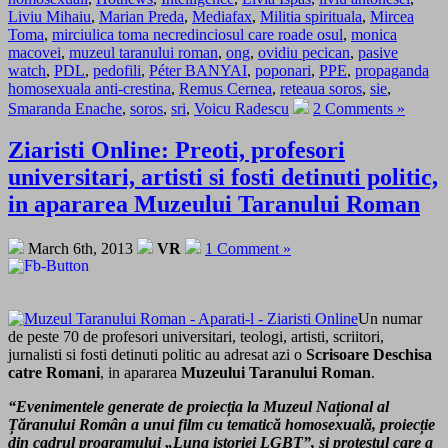
Liviu Mihaiu
,
Marian Preda
,
Mediafax
,
Militia spirituala
,
Mircea
Toma
,
mirciulica toma necredinciosul care roade osul
,
monica
macovei
,
muzeul taranului roman
,
ong
,
ovidiu pecican
,
pasive
watch
,
PDL
,
pedofili
,
Péter BANYAI
,
poponari
,
PPE
,
propaganda
homosexuala anti-crestina
,
Remus Cernea
,
reteaua soros
,
sie
,
Smaranda Enache
,
soros
,
sri
,
Voicu Radescu
2 Comments »
Ziaristi Online: Preoti, profesori
universitari, artisti si fosti detinuti politic,
in apararea Muzeului Taranului Roman
March 6th, 2013
VR
1 Comment »
Un numar
de peste 70 de profesori universitari, teologi, artisti, scriitori,
jurnalisti si fosti detinuti politic au adresat azi o
Scrisoare Deschisa
catre Romani
, in apararea
Muzeului Taranului Roman
.
“Evenimentele generate de proiecția la Muzeul Național al
Țăranului Român a unui film cu tematică homosexuală, proiecție
din cadrul programului
„Luna istoriei LGBT”,
și protestul care a