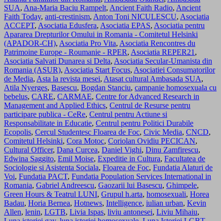
SUA
,
Ana-Maria Baciu Rampelt
,
Ancient Faith Radio
,
Ancient
Faith Today
,
anti-crestinism
,
Anton Toni NICULESCU
,
Asociatia
ACCEPT
,
Asociatia Edusfera
,
Asociatia EPAS
,
Asociatia pentru
Apararea Drepturilor Omului in Romania - Comitetul Helsinki
(APADOR-CH)
,
Asociatia Pro Vita
,
Asociatia Rencontres du
Patrimoine Europe - Roumanie - RPER
,
Asociatia REPER21
,
Asociatia Salvati Dunarea si Delta
,
Asociatia Secular-Umanista din
Romania (ASUR)
,
Asociatia Start Focus
,
Asociatiei Consumatorilor
de Media
,
Asta la revista mesei
,
Atasat cultural Ambasada SUA
,
Atila Nyerges
,
Basescu
,
Bogdan Stanciu
,
campanie homosexuala cu
bebelus
,
CARE
,
CARMAE
,
Centre for Advanced Research in
Management and Applied Ethics
,
Centrul de Resurse pentru
participare publica - CeRe
,
Centrul pentru Actiune si
Responsabilitate in Educatie
,
Centrul pentru Politici Durabile
Ecopolis
,
Cercul Studentesc Floarea de Foc
,
Civic Media
,
CNCD
,
Comitetul Helsinki
,
Cora Motoc
,
Coriolan Ovidiu PECICAN
,
Cultural Officer
,
Dana Curcea
,
Daniel Vighi
,
Dinu Zamfirescu
,
Edwina Saggito
,
Emil Moise
,
Expeditie in Cultura
,
Facultatea de
Sociologie si Asistenta Sociala
,
Floarea de Foc
,
Fundatia Alaturi de
Voi
,
Fundatia PACT
,
Fundatia Population Services International in
Romania
,
Gabriel Andreescu
,
Gaozarii lui Basescu
,
Ghimpele
,
Green Hours & Teatrul LUNI
,
Grupul h.arta
,
homosexuali
,
Horea
Badau
,
Horia Bernea
,
Hotnews
,
Intelligence
,
iulian urban
,
Kevin
Allen
,
lenin
,
LGTB
,
Livia Ispas
,
liviu antonesei
,
Liviu Mihaiu
,
Luna istoriei gay
,
luna istoriei homosexuale
,
Luna Istoriei LGBT
,