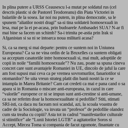
In plina putere a URSS Ceausescu l-a mutat pe soldatul rus (cel
descris plastic si de Pastorel Teodoreanu) din Piata Victoriei in
balariile de la sosea. Iar noi nu putem, in plina democratie, sa le
spunem “aliatilor nostri dragi” sa-si tina soldateii homosexuali in
lesa, mai pe la ei pe-acasa, prin budoarele Ambasadei SUA? N-ar fi
mai bine sa facem un schimb? Sa-i trimita pe-astia prin Irak si
Afganistan si sa ni se intoarca noua militarii acasa?
Si, ca sa merg si mai departe: pentru ce suntem noi in Uniunea
Europeana? Ca sa ne vina ordin de la Bruxelles ca suntem obligati
sa acceptam casatoriile intre homosexuali si, mai mult, adoptiile de
copii in noile “familii homosexuale”? Nu zau, poate sa spuna cineva
concret care sunt avantajele Romaniei in UE, dincolo de jaful la care
am fost supusi mai ceva ca pe vremea sovromurilor, fanariotilor si
otomanilor? Se uita vreun strateg platit din banii nostri la ce se
intampla in Marea Britanie? Cam cat credeti ca mai e pana cand o sa
apara si in Romania o miscare anti-europeana, in cazul in care
“valorile” europene ce ni se impun sunt anti-crestine si anti-umane,
ca sa ne referim doar la homosexualitate si pedofilie? Stiti, stimati
SRI-isti, ca daca nu faceam noi scandal, azi, la scoala voastra de
cadre de la Sociologie, va invata un “profesor” de pedofilie olandez
cum sta treaba cu copiii? Asta tot in cadrul “manifestarilor culturale
si stiintifice” ale “Lunii Istoriei LGTB” a agitatorilor Soros si
Accept, Mircea Toma si compania de facut zgomote, finantate cu