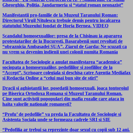
Gheorghiu, Politia, Jandarmeria si “statul roman neonazist”
Manifestantii pro-familie de la Muzeul Taranului Roman:
Directorul Virgil Nitulescu trebuie demis pentru incalcarea
statutului Muzeului fondat de Horia Bernea. VIDEO
Scandalul homosexualilor: presa de la Chisinau ia apararea
protestatarilor de la Bucuresti. Basarabenii sunt revoltati de
“obraznicia Ambasadei SUA”. Ziarul de Garda: Ne scuzati ca
nu vrem sa devenim indienii unei colonii numita Romania
Facultatea de Sociologie a anulat manifestarea “academica”
sociopata a homosexualilor, pedofililor si zoofililor de la
“Accept”. Scrisoare colegiala si deschisa catre Agentia Mediafax
si Redactia Online a “celui mai bun site de stiri”
Dracii si aghiotantii lor, posedatii homosexuali, joaca tontoroiul
pe Biserica Ortodoxa Romana si Muzeul Taranului Roman.
Cine sunt activistii popopulari din mafia rozalie care ataca in
haita valorile nationale romanesti?
“Profu’ de pedofilie” va preda la Facultatea de Sociologie si
Asistenta Sociala unde se formeaza cadrele SRI si SIE
“Pedofilia ar trebui sa reprezinte doar sexul cu copii sub 12 ani.