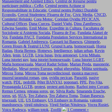
Management and Applied Ethics
,
Centrul de Resurse pentru
participare publica - CeRe
,
Centrul pentru Actiune si
Responsabilitate in Educatie
,
Centrul pentru Politici Durabile
Ecopolis
,
Cercul Studentesc Floarea de Foc
,
Civic Media
,
CNCD
,
Comitetul Helsinki
,
Cora Motoc
,
Coriolan Ovidiu PECICAN
,
Cultural Officer
,
Dana Curcea
,
Daniel Vighi
,
Dinu Zamfirescu
,
Edwina Saggito
,
Emil Moise
,
Expeditie in Cultura
,
Facultatea de
Sociologie si Asistenta Sociala
,
Floarea de Foc
,
Fundatia Alaturi de
Voi
,
Fundatia PACT
,
Fundatia Population Services International in
Romania
,
Gabriel Andreescu
,
Gaozarii lui Basescu
,
Ghimpele
,
Green Hours & Teatrul LUNI
,
Grupul h.arta
,
homosexuali
,
Horea
Badau
,
Horia Bernea
,
Hotnews
,
Intelligence
,
iulian urban
,
Kevin
Allen
,
lenin
,
LGTB
,
Livia Ispas
,
liviu antonesei
,
Liviu Mihaiu
,
Luna istoriei gay
,
luna istoriei homosexuale
,
Luna Istoriei LGBT
,
Mafia homosexuala
,
Marcel Radut Seliste
,
Marian Preda
,
masonerie
,
Mediafax
,
Mesaj pentru Europa
,
mihai gheorghiu
,
Militia spirituala
,
Mircea Toma
,
Mircea Toma necredinciosul
,
monica macovei
,
muzeul taranului roman
,
ong
,
ovidiu pecican
,
Parazitii
,
pasive
watch
,
PDL
,
pedofili
,
Péter BANYAI
,
poponari
,
PPE
,
Pro-Vita
,
Propaganda LGTB
,
protest
,
protest anti-homo
,
Razboi intru Cuvant
,
Remus Cernea
,
reteaua soros
,
sie
,
Silvia Radu
,
Smaranda Enache
,
soros
,
sri
,
SUA
,
Teo Zabava
,
Teo Zabava Toma
,
Traian Basescu
,
trisexuali
,
UE
,
US Embassy
,
US Embassy in Romania
,
valentin
mandrasescu
,
virgil nitulescu
,
Virgil Stefan Nitulescu
,
Vocea Rusiei
,
Voicu Radescu
,
william totok
,
Zoofili
1 Comment »