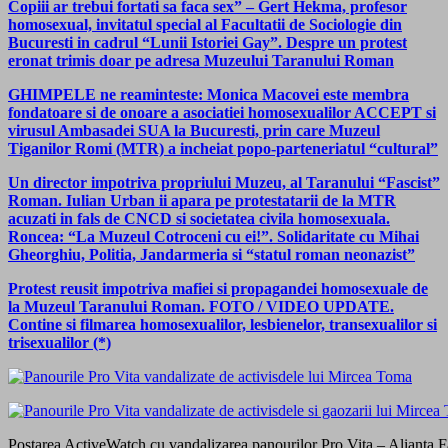
Copiii ar trebui fortati sa faca sex” – Gert Hekma, profesor
homosexual, invitatul special al Facultatii de Sociologie din
Bucuresti in cadrul “Lunii Istoriei Gay”. Despre un protest
eronat trimis doar pe adresa Muzeului Taranului Roman
GHIMPELE ne reaminteste: Monica Macovei este membra
fondatoare si de onoare a asociatiei homosexualilor ACCEPT si
virusul Ambasadei SUA la Bucuresti, prin care Muzeul
Tiganilor Romi (MTR) a incheiat popo-parteneriatul “cultural”
Un director impotriva propriului Muzeu, al Taranului “Fascist”
Roman. Iulian Urban ii apara pe protestatarii de la MTR
acuzati in fals de CNCD si societatea civila homosexuala.
Roncea: “La Muzeul Cotroceni cu ei!”. Solidaritate cu Mihai
Gheorghiu, Politia, Jandarmeria si “statul roman neonazist”
Protest reusit impotriva mafiei si propagandei homosexuale de
la Muzeul Taranului Roman. FOTO / VIDEO UPDATE.
Contine si filmarea homosexualilor, lesbienelor, transexualilor si
trisexualilor (*)
Postarea ActiveWatch cu vandalizarea panourilor Pro Vita – Alianta Fami