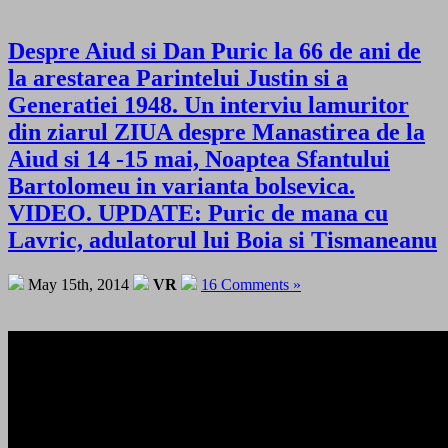
Despre Aiud si Dan Puric la 66 de ani de
la arestarea Parintelui Justin si a
Generatiei 1948. Un interviu lamuritor
din ziarul ZIUA despre Manastirea de la
Aiud si 14 -15 mai, Noaptea Sfantului
Bartolomeu in varianta bolsevica.
VIDEO. UPDATE: Puric de mana cu
Lavric, adulatorul lui Boia si Tismaneanu
May 15th, 2014
VR
16 Comments »