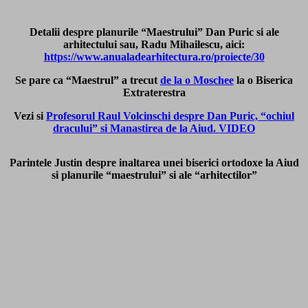
Detalii despre planurile “Maestrului” Dan Puric si ale
arhitectului sau, Radu Mihailescu, aici:
https://www.anualadearhitectura.ro/proiecte/30
Se pare ca “Maestrul” a trecut
de la o Moschee
la o Biserica
Extraterestra
Vezi si
Profesorul Raul Volcinschi despre Dan Puric, “ochiul
dracului” si Manastirea de la Aiud. VIDEO
Parintele Justin despre inaltarea unei biserici ortodoxe la Aiud
si planurile “maestrului” si ale “arhitectilor”