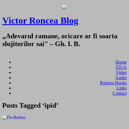
Victor Roncea Blog
„Adevarul ramane, oricare ar fi soarta
slujitorilor sai" – Gh. I. B.
Home
ZIUA
Video
Audio
Roncea Books
Links
Contact
Posts Tagged ‘ipid’