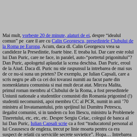
Mai mult,
vorbeste 20 de minute, alaturi de ei
, despre “idealul
comun” pe care il are cu
Calin Georgescu, presedintele Clubului de
la Roma pe Europa
. Acum, daca dl. Calin Georgescu vrea sa
candideze la Presedintie, foarte bine. E treaba lui. Dar care este rolul
lui Dan Puric, care ne face, in paralel, auto-“portretul prigonitului”?
Dan Puric, apologetul aplaudat la scena deschisa. Dan Puric, eroul
de la Aiud. Daca dl. Puric nu stie raspunsul la intrebarea de mai sus
de ce nu-si suna un prieten? De exemplu, pe Iulian Capsali, care a
scris negru pe alb ca cei doi tovarasi numiti au facut parte din
nomenklatura comunista si mai mult decat atat. Mircea Malita,
primul roman membru al Clubului de la Roma, a fost presedintele
Uniunii nationale a studentilor comunisti din Romania prigonind (!)
studentii necomunisti, apoi membru CC al PCR, numit in anii ’70
ministru al Invatamantului, prin sprijinul lui Dumitru Petrescu,
ilegalist comunist, si in tandem cu Ion Iliescu, ministru la Problemele
Tineretului, etc, etc, etc. Despre Sergiu Celac, colegul de banca al
lui Dan Puric,
Iulian Capsali scrie
ca a fost “traducatorul personal al
lui Ceausescu de engleza, trecut pe linie moarta pentru ca era
suspect de relatii cu serviciile secrete sovietice”. Hopa… Intrebarea