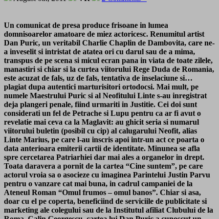
Un comunicat de presa produce frisoane in lumea
domnisoarelor amatoare de miez actoricesc. Renumitul artist
Dan Puric, un veritabil Charlie Chaplin de Dambovita, care ne-
a inveselit si intristat de atatea ori cu darul sau de a mima,
transpus de pe scena si micul ecran pana in viata de toate zilele,
manastiri si chiar si la curtea viitorului Rege Duda de Romania,
este acuzat de fals, uz de fals, tentativa de inselaciune si…
plagiat dupa autentici marturisitori ortodocsi. Mai mult, pe
numele Maestrului Puric si al Neofitului Linte s-au inregistrat
deja plangeri penale, fiind urmariti in Justitie. Cei doi sunt
considerati un fel de Petrache si Lupu pentru ca ar fi avut o
revelatie mai ceva ca la Maglavit: au ghicit seria si numarul
viitorului buletin (posibil cu cip) al calugarului Neofit, alias
Linte Marius, pe care l-au inscris apoi intr-un act ce poarta o
data anterioara emiterii cartii de identitate. Minunea se afla
spre cercetarea Patriarhiei dar mai ales a organelor in drept.
Toata daravera a pornit de la cartea “Cine suntem”, pe care
actorul vroia sa o asocieze cu imaginea Parintelui Justin Parvu
pentru o vanzare cat mai buna, in cadrul campaniei de la
Ateneul Roman “Omul frumos – omul banos”. Chiar si asa,
doar cu el pe coperta, beneficiind de serviciile de publicitate si
marketing ale colegului sau de la Institutul afiliat Clubului de la
Roma, Calin Georgescu, cartea lui Dan Puric a cunoscut un