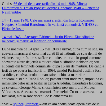
Cititi si
66 de ani de la arestarile din 14 mai 1948. Mircea
Dumitrescu si Traian Popescu despre Generatia 1948 – Generatia
Neinfrantilor
14 – 15 mai 1948. Cele mai mari arestări din Istoria României.
Noaptea Sfântului Bartolomeu în variantă comunistă. VIDEO cu
Părintele Justin
14 mai 1948 – Arestarea Părintelui Justin Pârvu. Ziua sfinţilor
mucenici şi martiri ai închisorilor comuniste
Dupa noaptea de 14 spre 15 mai 1948 a urmat, dupa cum se stie, un
adevarat masacru al celor mai curati fii ai natiunii, cu sute de mii de
victime, trupuri frante si suflete chinuite, aruncate in gropi comune,
adevarate altare de jertfa a mucenicilor si sfintilor inchisorilor, sau
eliberate din temnitele comuniste, dupa 16 ani de martiriu. De cand a
iesit de pe poarta inchisorii, in 1964, gandul Parintelui Justin a fost
sa ridice, candva, acolo, o manastire inchinata martirilor
anticomunisti din Rapa Robilor, pamant sfant unde zac, impreuna cu
ramasitele celor ucisi bestial in zarca Aiudului, majoritatea legionari,
ca savantul George Manu, si osemintele neo-martirului Mircea
Vulcanescu. Aceasta este marturia Parintelui. Cu toate acestea, nu a
fost lasat, nici la sase decenii de la eliberarea lui.
“Mai –
spunea, Parintele
– din ce am dedus, toata opera asta de la