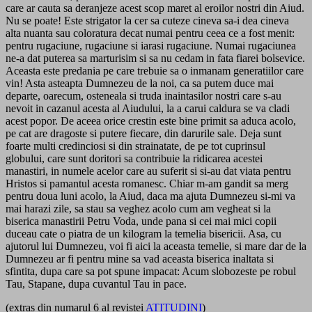
care ar cauta sa deranjeze acest scop maret al eroilor nostri din Aiud.
Nu se poate! Este strigator la cer sa cuteze cineva sa-i dea cineva
alta nuanta sau coloratura decat numai pentru ceea ce a fost menit:
pentru rugaciune, rugaciune si iarasi rugaciune. Numai rugaciunea
ne-a dat puterea sa marturisim si sa nu cedam in fata fiarei bolsevice.
Aceasta este predania pe care trebuie sa o inmanam generatiilor care
vin! Asta asteapta Dumnezeu de la noi, ca sa putem duce mai
departe, oarecum, osteneala si truda inaintasilor nostri care s-au
nevoit in cazanul acesta al Aiudului, la a carui caldura se va cladi
acest popor. De aceea orice crestin este bine primit sa aduca acolo,
pe cat are dragoste si putere fiecare, din darurile sale. Deja sunt
foarte multi credinciosi si din strainatate, de pe tot cuprinsul
globului, care sunt doritori sa contribuie la ridicarea acestei
manastiri, in numele acelor care au suferit si si-au dat viata pentru
Hristos si pamantul acesta romanesc. Chiar m-am gandit sa merg
pentru doua luni acolo, la Aiud, daca ma ajuta Dumnezeu si-mi va
mai harazi zile, sa stau sa veghez acolo cum am vegheat si la
biserica manastirii Petru Voda, unde pana si cei mai mici copii
duceau cate o piatra de un kilogram la temelia bisericii. Asa, cu
ajutorul lui Dumnezeu, voi fi aici la aceasta temelie, si mare dar de la
Dumnezeu ar fi pentru mine sa vad aceasta biserica inaltata si
sfintita, dupa care sa pot spune impacat: Acum slobozeste pe robul
Tau, Stapane, dupa cuvantul Tau in pace.
(extras din numarul 6 al revistei
ATITUDINI
)