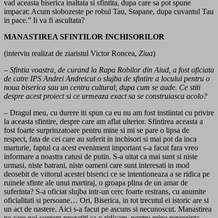
vad aceasta biserica inaltata si sfintita, dupa care sa pot spune
impacat: Acum slobozeste pe robul Tau, Stapane, dupa cuvantul Tau
in pace.” Ii va fi ascultata?
MANASTIREA SFINTILOR INCHISORILOR
(interviu realizat de ziaristul Victor Roncea,
Ziua
)
– Sfintia voastra, de curand la Rapa Robilor din Aiud, a fost oficiata
de catre IPS Andrei Andreicut o slujba de sfintire a locului pentru o
noua biserica sau un centru cultural, dupa cum se aude. Ce stiti
despre acest proiect si ce urmeaza exact sa se construiasca acolo?
– Dragul meu, cu durere iti spun ca eu nu am fost instiintat cu privire
la aceasta sfintire, despre care am aflat ulterior. Sfintirea aceasta a
fost foarte surprinzatoare pentru mine si mi se pare o lipsa de
respect, fata de cei care au suferit in inchisori si mai pot da inca
marturie, faptul ca acest eveniment important s-a facut fara vreo
informare a noastra catusi de putin. S-a uitat ca mai sunt si niste
urmasi, niste batrani, niste oameni care sunt interesati in mod
deosebit de viitorul acestei biserici ce se intentioneaza a se ridica pe
ruinele sfinte ale unui martiraj, o groapa plina de un amar de
suferinta? S-a oficiat slujba intr-un cerc foarte restrans, cu anumite
oficialitati si persoane… Ori, Biserica, in tot trecutul ei istoric are si
un act de nastere. Aici s-a facut pe ascuns si necunoscut. Manastirea
pe care noi suntem pregatiti sa o ridicam, pentru mine reprezinta