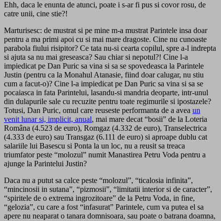
Ehh, daca le enunta de atunci, poate i s-ar fi pus si covor rosu, de
catre unii, cine stie?!
Marturisesc: de mustrat si pe mine m-a mustrat Parintele insa doar
pentru a ma primi apoi cu si mai mare dragoste. Cine nu cunoaste
parabola fiului risipitor? Ce tata nu-si cearta copilul, spre a-l indrepta
si ajuta sa nu mai greseasca? Sau chiar si nepotul?! Cine l-a
impiedicat pe Dan Puric sa vina si sa se spovedeasca la Parintele
Justin (pentru ca la Monahul Atanasie, fiind doar calugar, nu stiu
cum a facut-o)? Cine l-a impiedicat pe Dan Puric sa vina si sa se
pocaiasca in fata Parintelui, lasandu-si mandria deoparte, intr-unul
din dulapurile sale cu recuzite pentru toate regimurile si ipostazele?
Totusi, Dan Puric, omul care reuseste performanta de a avea
un
venit lunar si, implicit, anual
, mai mare decat “bosii” de la Loteria
Româna (4.523 de euro), Romgaz (4.332 de euro), Transelectrica
(4.333 de euro) sau Transgaz (6.111 de euro) si aproape dublu cat
salariile lui Basescu si Ponta la un loc, nu a reusit sa treaca
triumfator peste “molozul” numit Manastirea Petru Voda pentru a
ajunge la Parintelui Justin?
Daca nu a putut sa calce peste “molozul”, “ticalosia infinita”,
“mincinosii in sutana”, “pizmosii”, “limitatii interior si de caracter”,
“spiritele de o extrema ingrozitoare” de la Petru Voda, in fine,
“gelozia”, cu care a fost “infasurat” Parintele, cum va putea el sa
apere nu neaparat o tanara domnisoara, sau poate o batrana doamna,