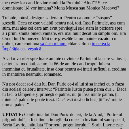
mea este: lor cand le vine randul la Premiul “Aiud”? Si ce
domnisoare li-l vor inmana? Mona Musca sau Monica Macovei?
Trebuie, totusi, desigur, sa iertam. Pentru ca omul e “suspus”
greselii. Ceea ce este valabil pentru noi, toti. Insa Parintele, asa cum
stim, mai ales cei care am avut privilegiul sa-i stam la picioare spre
a-i primi sfanta binecuvantare, era mai mult decat un simplu om. Era
Omul lui Dumnezeu. Mai rare greselile la un inainte vazator cu
duhul, care continua
sa faca minuni
chiar si dupa
trecerea la
Împărăţia cea veşnică
…
Asadar va ofer spre luare aminte cuvintele Parintelui la care va invit,
pe toti, sa meditati, acum, la 66 de ani de cand trupul lui era
intemnitat cu brutalitate, insa doar pentru a-i intari sufletul si credinta
in mantuirea neamului romanesc.
Nu pot decat sa-i dau lui Dan Puric ce-i al lui si sa inchei cu o fraza
din acelasi celebru interviu: “Părintele Iustin putea părea dur… Dacă
tu faci o tâmpenie şi primeşti o palmă, nu ţii însă minte palma, ţii
minte că palma te poate trezi. Dacă eşti însă o lichea, ţii însă minte
numai palma.”
UPDATE:
Conferinta lui Dan Puric de ieri, de la Aiud, “Portretul
prigonitului”, a fost tinuta in oglinda cu cea a invitatului sau special,
Sorin Lavric, intitulata “Portretul prigonitorului”. Sorin Lavric este