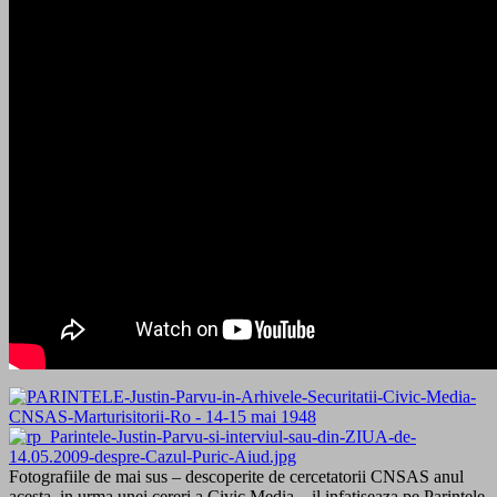
Fotografiile de mai sus – descoperite de cercetatorii CNSAS anul
acesta, in urma unei cereri a Civic Media – il infatiseaza pe Parintele