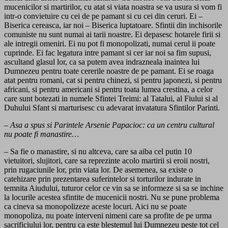
mucenicilor si martirilor, cu atat si viata noastra se va usura si vom fi
intr-o convietuire cu cei de pe pamant si cu cei din ceruri. Ei –
Biserica cereasca, iar noi – Biserica luptatoare. Sfintii din inchisorile
comuniste nu sunt numai ai tarii noastre. Ei depasesc hotarele firii si
ale intregii omeniri. Ei nu pot fi monopolizati, numai cerul ii poate
cuprinde. Ei fac legatura intre pamant si cer iar noi sa fim supusi,
ascultand glasul lor, ca sa putem avea indrazneala inaintea lui
Dumnezeu pentru toate cererile noastre de pe pamant. Ei se roaga
atat pentru romani, cat si pentru chinezi, si pentru japonezi, si pentru
africani, si pentru americani si pentru toata lumea crestina, a celor
care sunt botezati in numele Sfintei Treimi: al Tatalui, al Fiului si al
Duhului Sfant si marturisesc cu adevarat invatatura Sfintilor Parinti.
– Asa a spus si Parintele Arsenie Papacioc: ca un centru cultural
nu poate fi manastire…
– Sa fie o manastire, si nu altceva, care sa aiba cel putin 10
vietuitori, slujitori, care sa reprezinte acolo martirii si eroii nostri,
prin rugaciunile lor, prin viata lor. De asemenea, sa existe o
catehizare prin prezentarea suferintelor si torturilor indurate in
temnita Aiudului, tuturor celor ce vin sa se informeze si sa se inchine
la locurile acestea sfintite de mucenicii nostri. Nu se pune problema
ca cineva sa monopolizeze aceste locuri. Aici nu se poate
monopoliza, nu poate interveni nimeni care sa profite de pe urma
sacrificiului lor, pentru ca este blestemul lui Dumnezeu peste tot cel