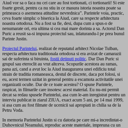
Aiud vor sa o faca nu cei care au fost tortionati, ci tortionarii! Si este
foarte gresit, pentru ca nu stiu in ce masura istoria noastra poate sa
primeasca o asemenea atitudine nevrednica”. Parintele voia, practic,
ceva foarte simplu: o biserica la Aiud, care sa respecte arhitectura
noastra ortodoxa. Nu a fost sa fie, desi, dupa cum a spus-o de
nenumarate ori, era ultima si cea mai mare dorinta a sa. Actorul Dan
Puric a reusit sa-si impuna proiectul sau, inlaturandu-l pe prea bunul
Parinte Justin.
Proiectul Parintelui
, realizat de reputatul arhitect Nicolae Tulban,
respecta arhitectura traditionala ortodoxa si era avizat de camarazii
sai de suferinta si biruinta,
fostii detinuti politic
. Dar Dan Puric si
grupul sau eteroclit au vrut altceva. Scopurile acestora au ramas,
pana azi, cand a avut loc la Aiud inaugurarea unei edificiu total
strain de traditia romaneasca, destul de discrete, daca pot folosi, si
eu, acest termen uzitat in general pentru a escamota activitatile unei
organizatii oculte. Dar de ce toate acestea? O spune Parintele,
raspicat, in filmarile care insotesc acest material. Eu nu-mi permit
decat sa redau spusele Parintelui, asa cum le-am inregistrat pentru un
interviu publicat in ziarul ZIUA, exact acum 5 ani, pe 14 mai 1999,
si asa cum au fost filmate de ucenicii sai apropiati in chilia sa de la
Petru Voda.
In memoria Parintelui Justin si cu datoria pe care mi-a incredintat-o
Duhovnicul Neamului, reproduc aceste materiale, impreuna cu un