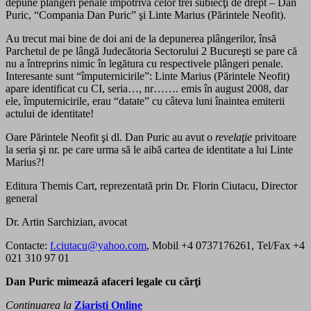
depune plângeri penale împotriva celor trei subiecţi de drept – Dan
Puric, “Compania Dan Puric” şi Linte Marius (Părintele Neofit).
Au trecut mai bine de doi ani de la depunerea plângerilor, însă
Parchetul de pe lângă Judecătoria Sectorului 2 Bucureşti se pare că
nu a întreprins nimic în legătura cu respectivele plângeri penale.
Interesante sunt “împuternicirile”: Linte Marius (Părintele Neofit)
apare identificat cu CI, seria…, nr……. emis în august 2008, dar
ele, împuternicirile, erau “datate” cu câteva luni înaintea emiterii
actului de identitate!
Oare Părintele Neofit şi dl. Dan Puric au avut o
revelaţie
privitoare
la seria şi nr. pe care urma să le aibă cartea de identitate a lui Linte
Marius?!
Editura Themis Cart, reprezentată prin Dr. Florin Ciutacu, Director
general
Dr. Artin Sarchizian, avocat
Contacte:
f.ciutacu@yahoo.com
, Mobil +4 0737176261, Tel/Fax +4
021 310 97 01
Dan Puric mimează afaceri legale cu cărţi
Continuarea la
Ziaristi Online