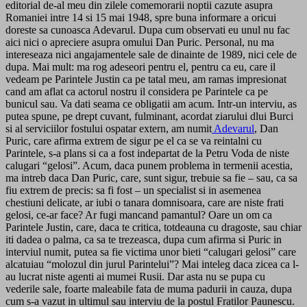
editorial de-al meu din zilele comemorarii noptii cazute asupra
Romaniei intre 14 si 15 mai 1948, spre buna informare a oricui
doreste sa cunoasca Adevarul. Dupa cum observati eu unul nu fac
aici nici o apreciere asupra omului Dan Puric. Personal, nu ma
intereseaza nici angajamentele sale de dinainte de 1989, nici cele de
dupa. Mai mult: ma rog adeseori pentru el, pentru ca eu, care il
vedeam pe Parintele Justin ca pe tatal meu, am ramas impresionat
cand am aflat ca actorul nostru il considera pe Parintele ca pe
bunicul sau. Va dati seama ce obligatii am acum. Intr-un interviu, as
putea spune, pe drept cuvant, fulminant, acordat ziarului dlui Burci
si al serviciilor fostului ospatar extern, am numit
Adevarul
, Dan
Puric, care afirma extrem de sigur pe el ca se va reintalni cu
Parintele, s-a plans si ca a fost indepartat de la Petru Voda de niste
calugari “gelosi”. Acum, daca punem problema in termenii acestia,
ma intreb daca Dan Puric, care, sunt sigur, trebuie sa fie – sau, ca sa
fiu extrem de precis: sa fi fost – un specialist si in asemenea
chestiuni delicate, ar iubi o tanara domnisoara, care are niste frati
gelosi, ce-ar face? Ar fugi mancand pamantul? Oare un om ca
Parintele Justin, care, daca te critica, totdeauna cu dragoste, sau chiar
iti dadea o palma, ca sa te trezeasca, dupa cum afirma si Puric in
interviul numit, putea sa fie victima unor bieti “calugari gelosi” care
alcatuiau “molozul din jurul Parintelui”? Mai inteleg daca zicea ca l-
au lucrat niste agenti ai mumei Rusii. Dar asta nu se pupa cu
vederile sale, foarte maleabile fata de muma padurii in cauza, dupa
cum s-a vazut in ultimul sau interviu de la postul Fratilor Paunescu.