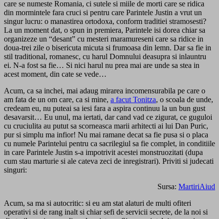
care se numeste Romania, ci sutele si miile de morti care se ridica
din mormintele fara cruci si pentru care Parintele Justin a vrut un
singur lucru: o manastirea ortodoxa, conform traditiei stramosesti?
La un moment dat, o spun in premiera, Parintele isi dorea chiar sa
organizeze un “desant” cu mesteri maramureseni care sa ridice in
doua-trei zile o bisericuta micuta si frumoasa din lemn. Dar sa fie in
stil traditional, romanesc, cu harul Domnului deasupra si inlauntru
ei. N-a fost sa fie… Si nici harul nu prea mai are unde sa stea in
acest moment, din cate se vede…
Acum, ca sa inchei, mai adaug mirarea incomensurabila pe care o
am fata de un om care, ca si mine,
a facut Tonitza
, o scoala de unde,
credeam eu, nu puteai sa iesi fara a aspira continuu la un bun gust
desavarsit… Eu unul, ma iertati, dar cand vad ce zigurat, ce guguloi
cu cruciulita au putut sa scorneasca marii arhitecti ai lui Dan Puric,
pur si simplu ma infior! Nu mai ramane decat sa fie pusa si o placa
cu numele Parintelui pentru ca sacrilegiul sa fie complet, in conditiile
in care Parintele Justin s-a impotrivit acestei monstruozitati (dupa
cum stau marturie si ale cateva zeci de inregistrari). Priviti si judecati
singuri:
Sursa:
MartiriAiud
Acum, sa ma si autocritic: si eu am stat alaturi de multi ofiteri
operativi si de rang inalt si chiar sefi de servicii secrete, de la noi si