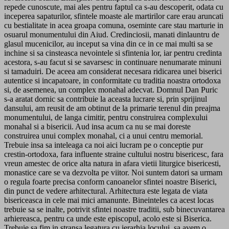
repede cunoscute, mai ales pentru faptul ca s-au descoperit, odata cu
inceperea sapaturilor, sfintele moaste ale martirilor care erau aruncati
cu bestialitate in acea groapa comuna, oseminte care stau marturie in
osuarul monumentului din Aiud. Credinciosii, manati dinlauntru de
glasul mucenicilor, au inceput sa vina din ce in ce mai multi sa se
inchine si sa cinsteasca nevointele si sfintenia lor, iar pentru credinta
acestora, s-au facut si se savarsesc in continuare nenumarate minuni
si tamaduiri. De aceea am considerat necesara ridicarea unei biserici
autentice si incapatoare, in conformitate cu traditia noastra ortodoxa
si, de asemenea, un complex monahal adecvat. Domnul Dan Puric
s-a aratat dornic sa contribuie la aceasta lucrare si, prin sprijinul
dansului, am reusit de am obtinut de la primarie terenul din preajma
monumentului, de langa cimitir, pentru construirea complexului
monahal si a bisericii. Aud insa acum ca nu se mai doreste
construirea unui complex monahal, ci a unui centru memorial.
Trebuie insa sa inteleaga ca noi aici lucram pe o conceptie pur
crestin-ortodoxa, fara influente straine cultului nostru bisericesc, fara
vreun amestec de orice alta natura in afara vietii liturgice bisericesti,
monastice care se va dezvolta pe viitor. Noi suntem datori sa urmam
o regula foarte precisa conform canoanelor sfintei noastre Biserici,
din punct de vedere arhitectural. Arhitectura este legata de viata
bisericeasca in cele mai mici amanunte. Bineinteles ca acest locas
trebuie sa se inalte, potrivit sfintei noastre traditii, sub binecuvantarea
arhiereasca, pentru ca unde este episcopul, acolo este si Biserica.
Trebuie sa fim in stransa legatura cu ierarhia locului, sa avem o