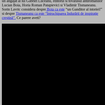
un angajat al lui Gabriel Liiceanu, editorul si tovarasul antiromanilor
Lucian Boia, Horia Roman Patapievici si Vladimir Tismaneanu.
Sorin Lavric considera despre
Boia ca este
“un Ganditor al istoriei!”
si despre
Tismaneanu ca este “întruchiparea îndurării de inspiraţie
creştină”.
Ce parere aveti?