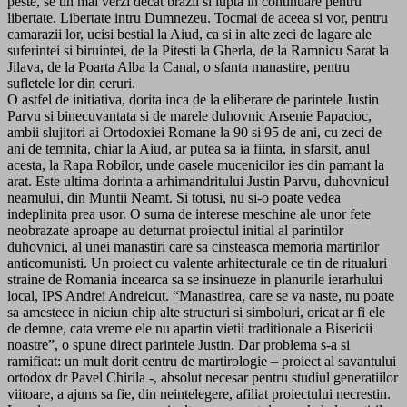
peste, se tin mai verzi decat brazii si lupta in continuare pentru
libertate. Libertate intru Dumnezeu. Tocmai de aceea si vor, pentru
camarazii lor, ucisi bestial la Aiud, ca si in alte zeci de lagare ale
suferintei si biruintei, de la Pitesti la Gherla, de la Ramnicu Sarat la
Jilava, de la Poarta Alba la Canal, o sfanta manastire, pentru
sufletele lor din ceruri.
O astfel de initiativa, dorita inca de la eliberare de parintele Justin
Parvu si binecuvantata si de marele duhovnic Arsenie Papacioc,
ambii slujitori ai Ortodoxiei Romane la 90 si 95 de ani, cu zeci de
ani de temnita, chiar la Aiud, ar putea sa ia fiinta, in sfarsit, anul
acesta, la Rapa Robilor, unde oasele mucenicilor ies din pamant la
arat. Este ultima dorinta a arhimandritului Justin Parvu, duhovnicul
neamului, din Muntii Neamt. Si totusi, nu si-o poate vedea
indeplinita prea usor. O suma de interese meschine ale unor fete
neobrazate aproape au deturnat proiectul initial al parintilor
duhovnici, al unei manastiri care sa cinsteasca memoria martirilor
anticomunisti. Un proiect cu valente arhitecturale ce tin de ritualuri
straine de Romania incearca sa se insinueze in planurile ierarhului
local, IPS Andrei Andreicut. “Manastirea, care se va naste, nu poate
sa amestece in niciun chip alte structuri si simboluri, oricat ar fi ele
de demne, cata vreme ele nu apartin vietii traditionale a Bisericii
noastre”, o spune direct parintele Justin. Dar problema s-a si
ramificat: un mult dorit centru de martirologie – proiect al savantului
ortodox dr Pavel Chirila -, absolut necesar pentru studiul generatiilor
viitoare, a ajuns sa fie, din neintelegere, afiliat proiectului necrestin.