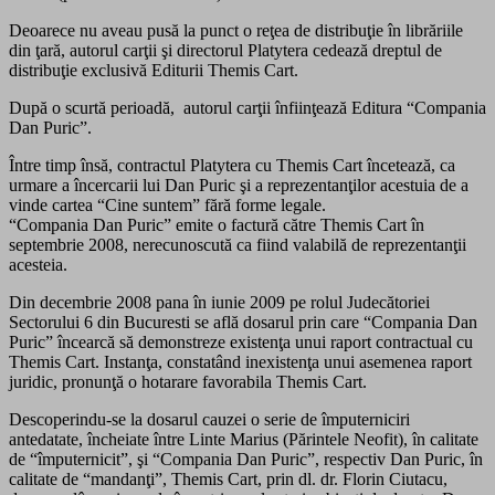
Deoarece nu aveau pusă la punct o reţea de distribuţie în librăriile
din ţară, autorul carţii şi directorul Platytera cedează dreptul de
distribuţie exclusivă Editurii Themis Cart.
După o scurtă perioadă, autorul carţii înfiinţează Editura “Compania
Dan Puric”.
Între timp însă, contractul Platytera cu Themis Cart încetează, ca
urmare a încercarii lui Dan Puric şi a reprezentanţilor acestuia de a
vinde cartea “Cine suntem” fără forme legale.
“Compania Dan Puric” emite o factură către Themis Cart în
septembrie 2008, nerecunoscută ca fiind valabilă de reprezentanţii
acesteia.
Din decembrie 2008 pana în iunie 2009 pe rolul Judecătoriei
Sectorului 6 din Bucuresti se află dosarul prin care “Compania Dan
Puric” încearcă să demonstreze existenţa unui raport contractual cu
Themis Cart. Instanţa, constatând inexistenţa unui asemenea raport
juridic, pronunţă o hotarare favorabila Themis Cart.
Descoperindu-se la dosarul cauzei o serie de împuterniciri
antedatate, încheiate între Linte Marius (Părintele Neofit), în calitate
de “împuternicit”, şi “Compania Dan Puric”, respectiv Dan Puric, în
calitate de “mandanţi”, Themis Cart, prin dl. dr. Florin Ciutacu,