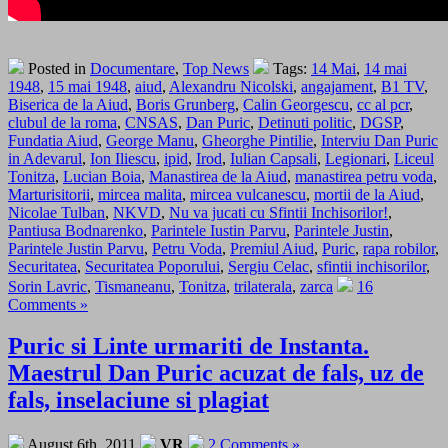
Posted in
Documentare
,
Top News
Tags:
14 Mai
,
14 mai
1948
,
15 mai 1948
,
aiud
,
Alexandru Nicolski
,
angajament
,
B1 TV
,
Biserica de la Aiud
,
Boris Grunberg
,
Calin Georgescu
,
cc al pcr
,
clubul de la roma
,
CNSAS
,
Dan Puric
,
Detinuti politic
,
DGSP
,
Fundatia Aiud
,
George Manu
,
Gheorghe Pintilie
,
Interviu Dan Puric
in Adevarul
,
Ion Iliescu
,
ipid
,
Irod
,
Iulian Capsali
,
Legionari
,
Liceul
Tonitza
,
Lucian Boia
,
Manastirea de la Aiud
,
manastirea petru voda
,
Marturisitorii
,
mircea malita
,
mircea vulcanescu
,
mortii de la Aiud
,
Nicolae Tulban
,
NKVD
,
Nu va jucati cu Sfintii Inchisorilor!
,
Pantiusa Bodnarenko
,
Parintele Iustin Parvu
,
Parintele Justin
,
Parintele Justin Parvu
,
Petru Voda
,
Premiul Aiud
,
Puric
,
rapa robilor
,
Securitatea
,
Securitatea Poporului
,
Sergiu Celac
,
sfintii inchisorilor
,
Sorin Lavric
,
Tismaneanu
,
Tonitza
,
trilaterala
,
zarca
16
Comments »
Puric si Linte urmariti de Instanta.
Maestrul Dan Puric acuzat de fals, uz de
fals, inselaciune si plagiat
August 6th, 2011
VR
2 Comments »