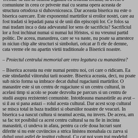
comuniune in ceea ce priveste mai cu seama opera aceasta de
structura ortodoxa si duhovniceasca. Dar aceasta biserica nu este o
biserica oarecare. Este exponentul martirilor si eroilor nostri, care au
fost tradati si lepadati pana si de unii din episcopii lor. Ce folos sa
mai tradam inca o data adevaratul lor sens de sacrificiu? Sacrificiul
lor a fost inchinat numai si numai lui Hristos, si nu vreunui partid
politic. De aceea, manastirea, care se va naste, nu poate sa amestece
in niciun chip alte structuri si simboluri, oricat ar fi ele de demne,
cata vreme ele nu apartin vietii traditionale a Bisericii noastre.
– Proiectul centrului memorial are vreo legatura cu manastirea?
– Biserica aceasta nu este numai pentru noi, cei care o ridicam. Ea
este stindardul viitorului tarii noastre. Biserica aceasta, deci, nu poate
sub nicio forma sa imbrace decat duhul rugaciunii martirilor. O
manastire este si un centru de rugaciune si un centru cultural, in
acelasi timp si acolo se poate dezvolta pe parcurs si un centru de
studii asupra rezistentei comuniste. Intotdeauna manastirile au avut –
si il au si pana astazi – rolul acesta cultural. Dar acest scop cultural
se misca total in baza traditiei si obarsiilor noastre de veacuri. In
biserica s-a nascut cultura si neamul acesta, nu invers. De aceea, am
sa fac tot posibilul ca acest centru cultural sa nu fie in incinta
manastirii, ci undeva in afara, pentru ca cele doua lucrari sunt
diferite si nu este cuviincios a strica linistea monahala cu zarva si
duhul unui astfel de institut cultural. Cu cat noi vom trai modelul