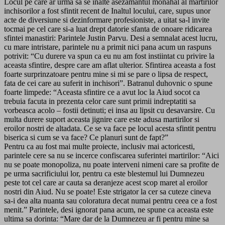
Locul pe care ar urma sa se inalte asezamantul monahal al martirilor
inchisorilor a fost sfintit recent de Inaltul locului, care, supus unor
acte de diversiune si dezinformare profesioniste, a uitat sa-l invite
tocmai pe cel care si-a luat drept datorie sfanta de onoare ridicarea
sfintei manastiri: Parintele Justin Parvu. Desi a semnalat acest lucru,
cu mare intristare, parintele nu a primit nici pana acum un raspuns
potrivit: “Cu durere va spun ca eu nu am fost instiintat cu privire la
aceasta sfintire, despre care am aflat ulterior. Sfintirea aceasta a fost
foarte surprinzatoare pentru mine si mi se pare o lipsa de respect,
fata de cei care au suferit in inchisori”. Batranul duhovnic o spune
foarte limpede: “Aceasta sfintire ce a avut loc la Aiud socot ca
trebuia facuta in prezenta celor care sunt primii indreptatiti sa
vorbeasca acolo – fostii detinuti; ei insa au lipsit cu desavarsire. Cu
multa durere suport aceasta jignire care este adusa martirilor si
eroilor nostri de altadata. Ce se va face pe locul acesta sfintit pentru
biserica si cum se va face? Ce planuri sunt de fapt?”
Pentru ca au fost mai multe proiecte, inclusiv mai actoricesti,
parintele cere sa nu se incerce confiscarea suferintei martirilor: “Aici
nu se poate monopoliza, nu poate interveni nimeni care sa profite de
pe urma sacrificiului lor, pentru ca este blestemul lui Dumnezeu
peste tot cel care ar cauta sa deranjeze acest scop maret al eroilor
nostri din Aiud. Nu se poate! Este strigator la cer sa cuteze cineva
sa-i dea alta nuanta sau coloratura decat numai pentru ceea ce a fost
menit.” Parintele, desi ignorat pana acum, ne spune ca aceasta este
ultima sa dorinta: “Mare dar de la Dumnezeu ar fi pentru mine sa