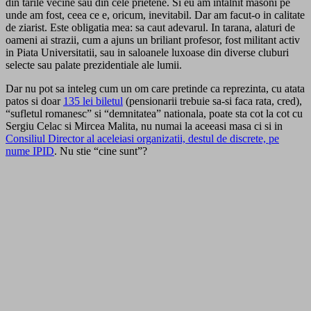
din tarile vecine sau din cele prietene. Si eu am intalnit masoni pe
unde am fost, ceea ce e, oricum, inevitabil. Dar am facut-o in calitate
de ziarist. Este obligatia mea: sa caut adevarul. In tarana, alaturi de
oameni ai strazii, cum a ajuns un briliant profesor, fost militant activ
in Piata Universitatii, sau in saloanele luxoase din diverse cluburi
selecte sau palate prezidentiale ale lumii.
Dar nu pot sa inteleg cum un om care pretinde ca reprezinta, cu atata
patos si doar
135 lei biletul
(pensionarii trebuie sa-si faca rata, cred),
“sufletul romanesc” si “demnitatea” nationala, poate sta cot la cot cu
Sergiu Celac si Mircea Malita, nu numai la aceeasi masa ci si in
Consiliul Director al aceleiasi organizatii, destul de discrete, pe
nume IPID
. Nu stie “cine sunt”?