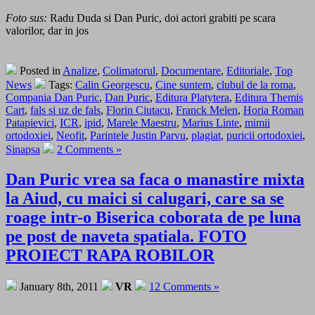
Foto sus:
Radu Duda si Dan Puric, doi actori grabiti pe scara
valorilor, dar in jos
Posted in
Analize
,
Colimatorul
,
Documentare
,
Editoriale
,
Top
News
Tags:
Calin Georgescu
,
Cine suntem
,
clubul de la roma
,
Compania Dan Puric
,
Dan Puric
,
Editura Platytera
,
Editura Themis
Cart
,
fals si uz de fals
,
Florin Ciutacu
,
Franck Melen
,
Horia Roman
Patapievici
,
ICR
,
ipid
,
Marele Maestru
,
Marius Linte
,
mimii
ortodoxiei
,
Neofit
,
Parintele Justin Parvu
,
plagiat
,
puricii ortodoxiei
,
Sinapsa
2 Comments »
Dan Puric vrea sa faca o manastire mixta
la Aiud, cu maici si calugari, care sa se
roage intr-o Biserica coborata de pe luna
pe post de naveta spatiala. FOTO
PROIECT RAPA ROBILOR
January 8th, 2011
VR
12 Comments »