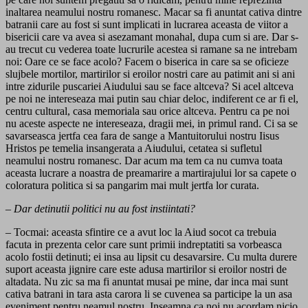
inaltarea neamului nostru romanesc. Macar sa fi anuntat cativa dintre
batranii care au fost si sunt implicati in lucrarea aceasta de viitor a
bisericii care va avea si asezamant monahal, dupa cum si are. Dar s-
au trecut cu vederea toate lucrurile acestea si ramane sa ne intrebam
noi: Oare ce se face acolo? Facem o biserica in care sa se oficieze
slujbele mortilor, martirilor si eroilor nostri care au patimit ani si ani
intre zidurile puscariei Aiudului sau se face altceva? Si acel altceva
pe noi ne intereseaza mai putin sau chiar deloc, indiferent ce ar fi el,
centru cultural, casa memoriala sau orice altceva. Pentru ca pe noi
nu aceste aspecte ne intereseaza, dragii mei, in primul rand. Ci sa se
savarseasca jertfa cea fara de sange a Mantuitorului nostru Iisus
Hristos pe temelia insangerata a Aiudului, cetatea si sufletul
neamului nostru romanesc. Dar acum ma tem ca nu cumva toata
aceasta lucrare a noastra de preamarire a martirajului lor sa capete o
coloratura politica si sa pangarim mai mult jertfa lor curata.
– Dar detinutii politici nu au fost instiintati?
– Tocmai: aceasta sfintire ce a avut loc la Aiud socot ca trebuia
facuta in prezenta celor care sunt primii indreptatiti sa vorbeasca
acolo fostii detinuti; ei insa au lipsit cu desavarsire. Cu multa durere
suport aceasta jignire care este adusa martirilor si eroilor nostri de
altadata. Nu zic sa ma fi anuntat musai pe mine, dar inca mai sunt
cativa batrani in tara asta carora li se cuvenea sa participe la un asa
eveniment pentru neamul nostru. Inseamna ca noi nu acordam nicio