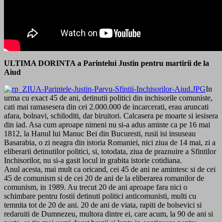
ULTIMA DORINTA a Parintelui Justin pentru martirii de la
Aiud
In
urma cu exact 45 de ani, detinutii politici din inchisorile comuniste,
cati mai ramasesera din cei 2.000.000 de incarcerati, erau aruncati
afara, bolnavi, schiloditi, dar biruitori. Calcasera pe moarte si iesisera
din iad. Asa cum aproape nimeni nu si-a adus aminte ca pe 16 mai
1812, la Hanul lui Manuc Bei din Bucuresti, rusii isi insuseau
Basarabia, o zi neagra din istoria Romaniei, nici ziua de 14 mai, zi a
eliberarii detinutilor politici, si, totodata, ziua de praznuire a Sfintilor
Inchisorilor, nu si-a gasit locul in grabita istorie cotidiana.
Anul acesta, mai mult ca oricand, cei 45 de ani ne amintesc si de cei
45 de comunism si de cei 20 de ani de la eliberarea romanilor de
comunism, in 1989. Au trecut 20 de ani aproape fara nici o
schimbare pentru fostii detinuti politici anticomunisti, multi cu
temnita tot de 20 de ani. 20 de ani de viata, rapiti de bolsevici si
redaruiti de Dumnezeu, multora dintre ei, care acum, la 90 de ani si