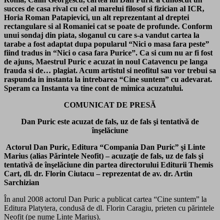
succes de casa rival cu cel al marelui filosof si fizician al ICR,
Horia Roman Patapievici, un alt reprezentant al dreptei
rectangulare si al Romaniei cat se poate de profunde. Conform
unui sondaj din piata, sloganul cu care s-a vandut cartea la
tarabe a fost adaptat dupa popularul “Nici o masa fara peste”
fiind tradus in “Nici o casa fara Purice”. Ca si cum nu ar fi fost
de ajuns, Maestrul Puric e acuzat in noul Catavencu pe langa
frauda si de… plagiat.
Acum artistul si neofitul sau vor trebui sa
raspunda in instanta la intrebarea “Cine suntem” cu adevarat
.
Speram ca Instanta va tine cont de mimica acuzatului.
COMUNICAT DE PRESĂ
Dan Puric este acuzat de fals, uz de fals şi tentativă de
înşelăciune
Actorul Dan Puric, Editura “Compania Dan Puric” şi Linte
Marius (alias Părintele Neofit) – acuzaţie de fals, uz de fals şi
tentativă de înşelăciune din partea directorului Editurii Themis
Cart, dl. dr. Florin Ciutacu – reprezentat de av. dr. Artin
Sarchizian
În anul 2008 actorul Dan Puric a publicat cartea “Cine suntem” la
Editura Platytera, condusă de dl. Florin Caragiu, prieten cu părintele
Neofit (pe nume Linte Marius).