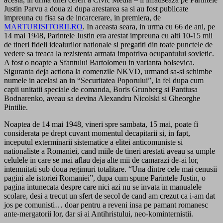
Justin Parvu a doua zi dupa arestarea sa si au fost publicate
impreuna cu fisa sa de incarcerare, in premiera, de
MARTURISITORII.RO
. In aceasta seara, in urma cu 66 de ani, pe
14 mai 1948, Parintele Justin era arestat impreuna cu alti 10-15 mii
de tineri fideli idealurilor nationale si pregatiti din toate punctele de
vedere sa treaca la rezistenta armata impotriva ocupantului sovietic.
A fost o noapte a Sfantului Bartolomeu in varianta bolsevica.
Siguranta deja actiona la comenzile NKVD, urmand sa-si schimbe
numele in acelasi an in “Securitatea Poporului”, la fel dupa cum
capii unitatii speciale de comanda, Boris Grunberg si Pantiusa
Bodnarenko, aveau sa devina Alexandru Nicolski si Gheorghe
Pintilie.
Noaptea de 14 mai 1948, vineri spre sambata, 15 mai, poate fi
considerata pe drept cuvant momentul decapitarii si, in fapt,
inceputul exterminarii sistematice a elitei anticomuniste si
nationaliste a Romaniei, cand miile de tineri arestati aveau sa umple
celulele in care se mai aflau deja alte mii de camarazi de-ai lor,
intemnitati sub doua regimuri totalitare. “Una dintre cele mai cenusii
pagini ale istoriei Romaniei”, dupa cum spune Parintele Justin, o
pagina intunecata despre care nici azi nu se invata in manualele
scolare, desi a trecut un sfert de secol de cand am crezut ca i-am dat
jos pe comunisti… doar pentru a reveni insa pe pamant romanesc
ante-mergatorii lor, dar si ai Antihristului, neo-kominternistii.