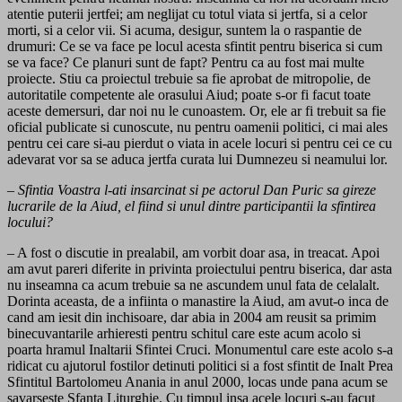
atentie puterii jertfei; am neglijat cu totul viata si jertfa, si a celor
morti, si a celor vii. Si acuma, desigur, suntem la o raspantie de
drumuri: Ce se va face pe locul acesta sfintit pentru biserica si cum
se va face? Ce planuri sunt de fapt? Pentru ca au fost mai multe
proiecte. Stiu ca proiectul trebuie sa fie aprobat de mitropolie, de
autoritatile competente ale orasului Aiud; poate s-or fi facut toate
aceste demersuri, dar noi nu le cunoastem. Or, ele ar fi trebuit sa fie
oficial publicate si cunoscute, nu pentru oamenii politici, ci mai ales
pentru cei care si-au pierdut o viata in acele locuri si pentru cei ce cu
adevarat vor sa se aduca jertfa curata lui Dumnezeu si neamului lor.
– Sfintia Voastra l-ati insarcinat si pe actorul Dan Puric sa gireze
lucrarile de la Aiud, el fiind si unul dintre participantii la sfintirea
locului?
– A fost o discutie in prealabil, am vorbit doar asa, in treacat. Apoi
am avut pareri diferite in privinta proiectului pentru biserica, dar asta
nu inseamna ca acum trebuie sa ne ascundem unul fata de celalalt.
Dorinta aceasta, de a infiinta o manastire la Aiud, am avut-o inca de
cand am iesit din inchisoare, dar abia in 2004 am reusit sa primim
binecuvantarile arhieresti pentru schitul care este acum acolo si
poarta hramul Inaltarii Sfintei Cruci. Monumentul care este acolo s-a
ridicat cu ajutorul fostilor detinuti politici si a fost sfintit de Inalt Prea
Sfintitul Bartolomeu Anania in anul 2000, locas unde pana acum se
savarseste Sfanta Liturghie. Cu timpul insa acele locuri s-au facut