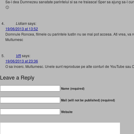
Sa-i dea Dumnezeu sanatate parintelui si sa ne traiasca! Sper sa ajung sa-l cuno
🙂
Lidiam
says:
19/06/2013 at 13:52
Domnule Roncea, filmele cu parintele Iustin nu se mai pot accesa. Ati vrea, va ro
Multumesc
VR
says:
19/06/2013 at 23:36
O sa incerc. Multumesc. Unele sunt reproduse pe alte conturi de YouTube sau 
Leave a Reply
Name (required)
Mail (will not be published) (required)
Website