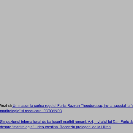
Vezi si:
Un mason la curtea regelui Puric. Razvan Theodorescu, invitat special la “
martirologie” si reeducare. FOTO/INFO
Simpozionul international de batjocorit martirii romani. Azi, invitatul lui Dan Puric
despre “martirologia” iudeo-crestina. Recenzia prelegerii de la Hilton