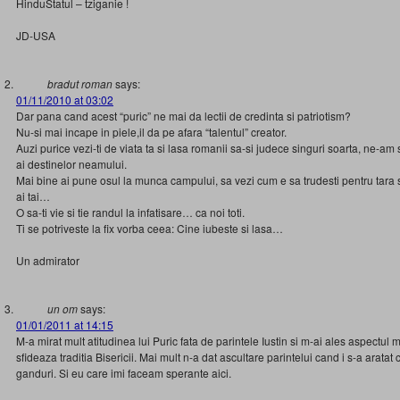
HinduStatul – tziganie !
JD-USA
bradut roman
says:
01/11/2010 at 03:02
Dar pana cand acest “puric” ne mai da lectii de credinta si patriotism?
Nu-si mai incape in piele,il da pe afara “talentul” creator.
Auzi purice vezi-ti de viata ta si lasa romanii sa-si judece singuri soarta, ne-am s
ai destinelor neamului.
Mai bine ai pune osul la munca campului, sa vezi cum e sa trudesti pentru tara si
ai tai…
O sa-ti vie si tie randul la infatisare… ca noi toti.
Ti se potriveste la fix vorba ceea: Cine iubeste si lasa…
Un admirator
un om
says:
01/01/2011 at 14:15
M-a mirat mult atitudinea lui Puric fata de parintele Iustin si m-ai ales aspectul m
sfideaza traditia Bisericii. Mai mult n-a dat ascultare parintelui cand i s-a arata
ganduri. Si eu care imi faceam sperante aici.