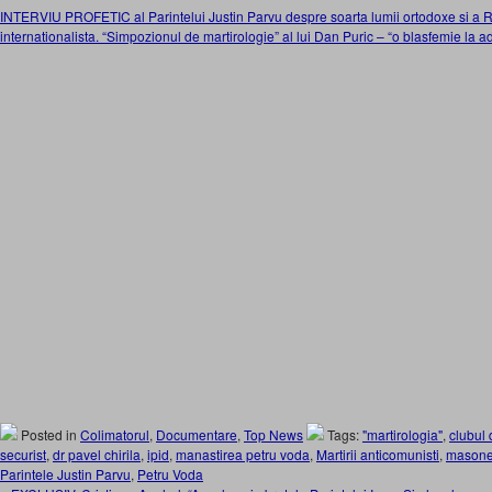
INTERVIU PROFETIC al Parintelui Justin Parvu despre soarta lumii ortodoxe si a 
internationalista. “Simpozionul de martirologie” al lui Dan Puric – “o blasfemie la ad
Posted in
Colimatorul
,
Documentare
,
Top News
Tags:
"martirologia"
,
clubul 
securist
,
dr pavel chirila
,
ipid
,
manastirea petru voda
,
Martirii anticomunisti
,
masone
Parintele Justin Parvu
,
Petru Voda