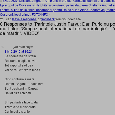
«
EXCLUSIV. Cristiana Anghel: “Am plans in bratele Parintelui Ioan. Si el a plans c
Episcopul de Covasna si Harghita, a convins-o pe invatatoarea Cristiana Anghel s
Lacrimi si flori de la tinerii basarabeni pentru Doina si Ion Aldea Teodorovici, marti
Cosereni, locul crimei. FOTO/INFO
»
You can
leave a response
, or
trackback
from your own site.
6 Responses to “Parintele Justin Parvu: Dan Puric nu po
martirilor. “Simpozionul international de martirologie” – 
de martiri”. VIDEO”
jan dinu
says:
31/10/2010 at 16:21
La chemarea de strain
Raspund slugile ca vin
Toti,raportul sa-l dea
Vai ce rau e’n tzara mea !
Cind confuzia e mare
Rommi- tziganii – joaca tare
Sunt bashtani in Carpati
Ca latinii’s lichidati !
Shi patriarhia tace toata
Tzara cind e disperata
Cu timpul o s-a fie