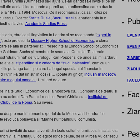
Pavel Chirila (Dumnezeu sa-l ajute!), s-au gandit sa-l invite si pe un
sti din acelasi loc de unde a pornit urgia anticrestina care a dus la
ci de la 1948 la 1964: Moscova. Ce il recomanda?, ca sa il citez pe
dulescu. O carte:
Sfanta Rusie, Sacrul Israel
si apartenenta la o
Publ
esti si slavice,
Academic Studies Press
.
 istoria, ebraica si lingvistica la Londra si se recomanda “
expert in
EVENI
a
“, este profesor la
Moscow Higher School of Economics
, o clona
are se afla in parteneriat. Preşedinte al London School of Economics
EVENI
ele Goldman Sachs şi membru de seama al Comisiei Trilaterale.
t “straluminat” de futurologul Karl Popper si de unde azi miliardarul
ZIARIS
tre altele
stipendiind si o catedra de “studii balcanice”
, cam cu un
zilic pe langa banii pe care i-a bagat speculantul financiar in
ZIARU
Putin i-a dat un sut in dos) si… (poate ati ghicit)
inclusiv in Moscow
catre mogulul mondial
: 1 miliard de euro.
FACE
de Inalte Studii Economice de la Moscova cu… Compania de teatru si
Fac
o au actorul Dan Puric si medicul Pavel Chirila cu…
Institutul de
i
Clubul de la Roma
. Sau invers.
Ziar
ne despre martirii romani expertul de la Moscova si Londra (ce
e revolutia bolsevica si “Manifestul” partidului comunist).
si invitatii de seama veniti din toate colturile lumii. Jos, in sala, fosti
Pes
rtori vii ai martirajului colegilor lor de celule, de la Mircea Vulcanescu