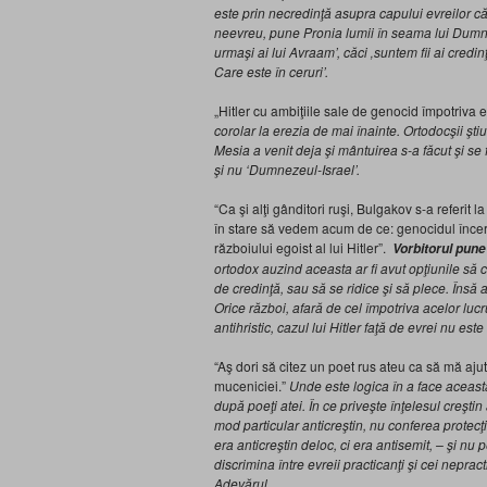
este prin necredinţă asupra capului evreilor că
neevreu, pune Pronia lumii în seama lui Dumne
urmaşi ai lui Avraam’, căci ‚suntem fii ai credin
Care este în ceruri’.
„Hitler cu ambiţiile sale de genocid împotriva e
corolar la erezia de mai înainte. Ortodocşii şt
Mesia a venit deja şi mântuirea s-a făcut şi se 
şi nu
‘
Dumnezeul-Israel’.
“Ca şi alţi gânditori ruşi, Bulgakov s-a referit la
în stare să vedem acum de ce: genocidul încerc
războiului egoist al lui Hitler”.
Vorbitorul pune
ortodox auzind aceasta ar fi avut opţiunile să 
de credinţă, sau să se ridice şi să plece. Însă a
Orice război, afară de cel împotriva acelor lucru
antihristic, cazul lui Hitler faţă de evrei nu est
“Aş dori să citez un poet rus ateu ca să mă ajut
muceniciei.”
Unde este logica în a face aceast
după poeţi atei. În ce priveşte înţelesul creştin
mod particular anticreştin, nu conferea protecţ
era anticreştin deloc, ci era antisemit, – şi nu 
discrimina între evreii practicanţi şi cei nepract
Adevărul.