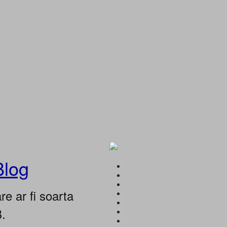
Blog
e ar fi soarta
B.