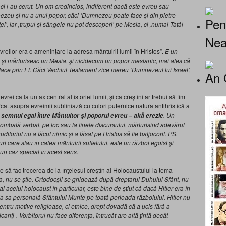
ci l-au cerut. Un om credincios, indiferent dacă este evreu sau
zeu şi nu a unui popor, căci ‘Dumnezeu poate face şi din pietre
Pen
ţei’, iar ‚trupul şi sângele nu pot descoperi’ pe Mesia, ci ‚numai Tatăl
Nea
vreilor era o ameninţare la adresa mântuirii lumii în Hristos”.
E un
iu şi mărturisesc un Mesia, şi nicidecum un popor mesianic, mai ales că
face prin El.
Căci Vechiul Testament zice mereu
‘
Dumnezeul lui Israel’,
An 
 evrei ca la un ax central al istoriei lumii, şi ca creştini ar trebui să fim
at asupra evreimii subliniază cu culori puternice natura antihristică a
. Un
 semnul egal între Mântuitor şi poporul evreu – altă erezie
combată verbal, pe loc sau la finele discursului, mărturisind adevărul
uditoriul nu a făcut nimic şi a lăsat pe Hristos să fie batjocorit. PS.
ri care stau în calea mântuirii sufletului, este un război egoist şi
e un caz special în acest sens.
e să fac trecerea de la înţelesul creştin al Holocaustului la tema
a, nu se
ştie. Ortodocşii se ghidează după dreptarul Duhului Sfânt, nu
 al acelui holocaust în particular, este bine de ştiut că dacă Hitler era în
ia sa personală Sfântului Munte pe toată perioada războiului. Hitler nu
pentru motive religioase, ci etnice, drept dovadă că a ucis fără a
icanţi-. Vorbitorul nu face diferenţa, întrucât are altă ţintă decât