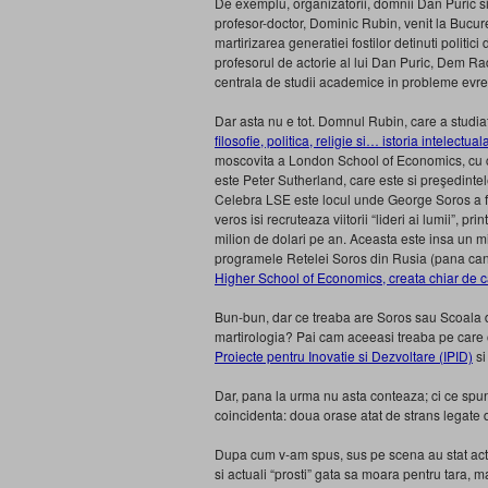
De exemplu, organizatorii, domnii Dan Puric si 
profesor-doctor, Dominic Rubin, venit la Bucure
martirizarea generatiei fostilor detinuti politi
profesorul de actorie al lui Dan Puric, Dem Ra
centrala de studii academice in probleme evrei
Dar asta nu e tot. Domnul Rubin, care a studiat
filosofie, politica, religie si… istoria intelectual
moscovita a London School of Economics, cu c
este Peter Sutherland, care este si preşedint
Celebra LSE este locul unde George Soros a fos
veros isi recruteaza viitorii “lideri ai lumii”, prin
milion de dolari pe an. Aceasta este insa un mi
programele Retelei Soros din Rusia (pana cand 
Higher School of Economics, creata chiar de 
Bun-bun, dar ce treaba are Soros sau Scoala 
martirologia? Pai cam aceeasi treaba pe care 
Proiecte pentru Inovatie si Dezvoltare (IPID)
s
Dar, pana la urma nu asta conteaza; ci ce spu
coincidenta: doua orase atat de strans legate d
Dupa cum v-am spus, sus pe scena au stat actorii 
si actuali “prosti” gata sa moara pentru tara, ma