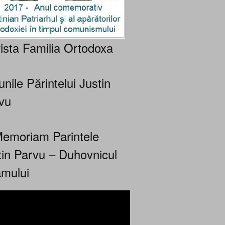
ista Familia Ortodoxa
nile Părintelui Justin
vu
Memoriam Parintele
tin Parvu – Duhovnicul
mului