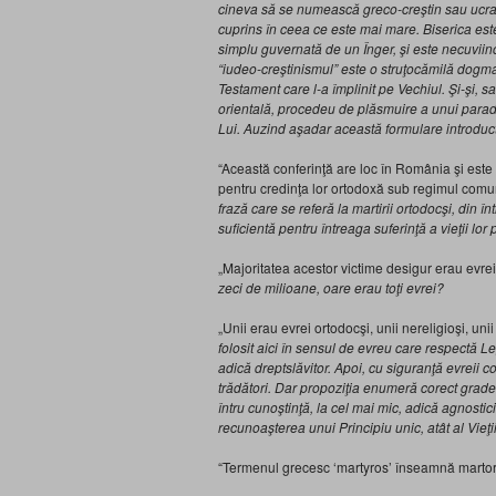
cineva să se numească greco-creştin sau ucrai
cuprins în ceea ce este mai mare. Biserica est
simplu guvernată de un Înger, şi este necuviin
“iudeo-creştinismul” este o struţocămilă dogmati
Testament care l-a împlinit pe Vechiul. Şi-şi, sa
orientală, procedeu de plăsmuire
a unui para
Lui. Auzind aşadar această formulare introductiv
“Această conferinţă are loc în România şi este 
pentru credinţa lor ortodoxă sub regimul comuni
frază care se referă la martirii ortodocşi, din 
suficientă pentru întreaga suferinţă a vieţii lor 
„Majoritatea acestor victime desigur erau evrei
zeci de milioane, oare erau toţi evrei?
„Unii erau evrei ortodocşi, unii nereligioşi, unii
folosit aici
î
n sensul de evreu care respect
ă Le
adică dreptslăvitor. Apoi, cu siguranţă evreii 
trădători. Dar propoziţia enumeră corect grade
întru cunoştinţă, la cel mai mic, adică agnostic
recunoaşterea unui Principiu unic, atât al Vieţii
“Termenul grecesc ‘martyros’ înseamnă martor, ş