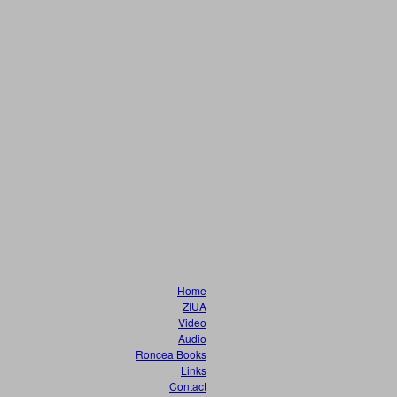
Home
ZIUA
Video
Audio
Roncea Books
Links
Contact