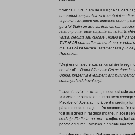
“Politica lui Stalin era de a susţine că toate na
era perfect conştient că va fi combătut în afirma
împotriva Creştinilor sau împotriva unora şi alt
gura lui Stalin un adevăr, doar ca, prin asocier
chiar aşa este: toate naţiunile au suferit în chi
vârstă, credinţă sau culoare. Hristos a Înviat p
TUTUROR neamurilor, iar evreimea ar trebui s
mai ales că tot Vechiul Testament este plin de p
Dumnezeu.
“Deşi era un ateu entuziast cu privire la regim
adevăruri” –
Duhul Sfânt este Cel ce duce la c
Chirilă, prezent la eveniment, ar fi putut demo
cunoaşterile duhovniceşti.
“…pentru evreii practicanţi mucenicul este ace
faţa cererilor oficiale de a trăda acea credinţă
Macabeilor. Aceia au murit pentru credinţa lor 
păcatele restului naţiunii. De asemenea, într-u
fost duşi direct în rai după moarte. În acest s
credinţe diferite iar nu una –
conţine noţiuni de 
păcatele tuturor – aceleaşi elemente mai târziu 
“moartea pruncilor din Betleem este interesantă