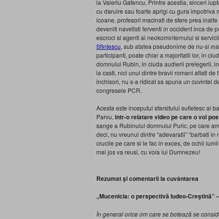
la Valeriu Gafencu. Printre acestia, sinceri lupta
cu daruire sau foarte aprigi cu gura impotriva
icoane, profesori macinati de sfere prea inalte
deveniti navetisti ferventi in occident inca de p
escroci si agenti ai neokominternului si servicii
Sfintescu
, sub atatea pseudonime de nu-si mai s
participanti, poate chiar a majoritatii lor, in ciu
domnului Rubin, in ciuda audierii prelegerii, 
la casti, nici unul dintre bravii romani aflati de f
inchisori, nu s-a ridicat sa spuna un cuvintel 
congresele PCR.
Acesta este inceputul sfarsitului sufletesc al 
Parvu,
intr-o relatare video pe care o voi p
sange a Rubinului domnului Puric, pe care am p
deci, nu vreunul dintre “adevaratii” “barbati in
crucile pe care si le fac in exces, de ochii lum
mai jos va reusi, cu voia lui Dumnezeu!
Rezumat şi comentarii la cuvântarea
„Mucenicia: o perspectivă Iudeo-Creştină
”
În general orice om care se botează se conside