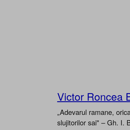
Victor Roncea 
„Adevarul ramane, oricar
slujitorilor sai" – Gh. I. 