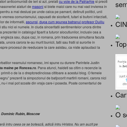
tori anticomunisti de ieri si azi, prelati
cu voie de la Patriarhie
si preoti
sem
 masoneriei alaturi de
masoni
si biete maici care nu mai vad invierea in
 pentru a mai deslusi pe unde calca pe pamant, detinuti politici, unii
e vremea comunismului, capusati de sicofanti, tutari si bufoni intarziati,
CI
lor de informatii,
ascunsi, dupa cum spunea batranul profesor Duiliu
tiu nici ei numele. In ciuda sinceritatii sentimentelor unora dintre
da prezentei in catalogul tiparit a tuturor alocutiunilor, inclusiv cea a
in engleza sau, dupa caz, in romana, prin traducerea simultana facuta
Top
ata, unora carora le-au murit bunicii, tatii sau fratii si surorile in
despre procesul de reeducare la care asistau, ca niste aplaudaci la
barbatilor neamului romanesc, imi spune cu durere Parintele Justin
osta maine pe Roncea.ro
. Pana atunci, haideti sa citim o recenzie la
rimit-o de la o dreptcredinciosa cititoare a acestui blog. O femeie
 negru” prezenti la simpozionul de batjocorit martirii romani, carora nici
ii, nu-i mai pot scoate din vraja care-i poseda. Poate comentariul de
Car
O s
–
Dominic Rubin, Moscow
ră întru ceea ce se botează, adică întru Hristos. Nu am auzit pe