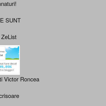
naturi!
NE SUNT
 ZeList
ti Victor Roncea
crisoare