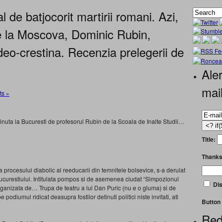
 de batjocorit martirii romani. Azi,
 de la Moscova, Dominic Rubin,
deo-crestina. Recenzia prelegerii de
Aler
mai
s »
inuta la Bucuresti de profesorul Rubin de la Scoala de Inalte Studii…
Title:
Thanks
 procesului diabolic al reeducarii din temnitele bolsevice, s-a derulat
Bucurestiului. Intitulata pompos si de asemenea ciudat “Simpozionul
Dis
organizata de… Trupa de teatru a lui Dan Puric (nu e o gluma) si de
 podiumul ridicat deasupra fostilor detinuti politici niste invitati, ati
Button 
Red