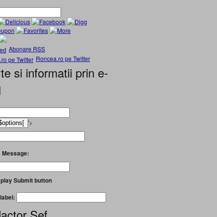
Abonare RSS
Roncea.ro pe Twitter
te si informatii prin e-
l
'>
 Message:
play Submit button
label:
actor Șef