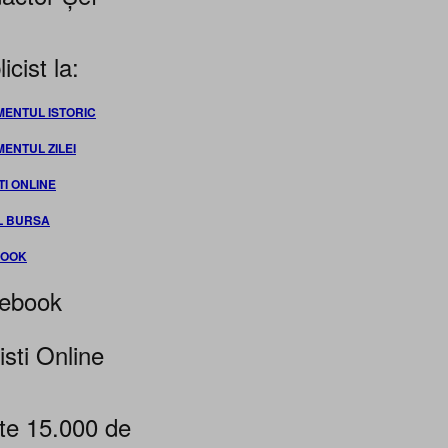
icist la:
MENTUL ISTORIC
MENTUL ZILEI
TI ONLINE
L BURSA
BOOK
ebook
isti Online
te 15.000 de