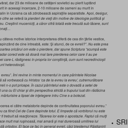
evărat, dar 23 de milioane de cetăţeni sovietici au pierit luptând
murit în aceeaşi încercare, 2-10 milioane de oameni au murit în
in în Ucraina ca să zdrobească aspiraţiile separatiste. Apoi, desigur,
 cifre se refer
ă la pierderi de vieţi din motive de ideologie politică şi
 Creştinii muceniciţi, a căror cifră totală este trecută sub tăcere, sunt
ionaţi…
 câteva motive istorice interpretarea diferă de cea din ţările vestice,
depinzând de cine întreabă, este: Şi atunci, de ce evreii?”.
Nu este prea
Moartea oricărui om este o pierdere, dar spune Scriptura
“scump
ă este
adar corect este să doară mai tare pierderea celor care îl au pe
i care-L răstignesc în propria lor conştiinţă, cum sunt necredincioşii
sunt heterodocşii.
u evreu”.
Îmi revine în minte momentul în care părintele Nicolae
tă să vorbească cu Hristos ‘ca de la evreu la evreu’, cutremurătoare
eii n-o pot pricepe. În cazul părintelui este o dovadă a setei de
una cu El chiar şi din perspectiva strictă a trupului luat din rădăcina
 mărturisire a lipsei de înţelegere întru Cine s-a botezat.
trecerea ei către metaistorie depinde de continuitatea poporului evreu.”
ca fiind Cel de Care depinde totul. E limpede că vorbitorul nu este
fi trebuit să reacţioneze. Tăcerea lor este o apostazie. Faptul că mulţi
SRI
face mult mai ruşinoasă, mai amară şi mai dureroasă umilirea lui
 ortodox. El face ce fac în general evreii, căci blestemul Răstignirii