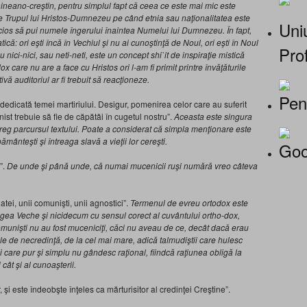
neano-creştin, pentru simplul fapt că ceea ce este mai mic este
e Trupul lui Hristos-Dumnezeu pe când etnia sau naţionalitatea este
Uniu
cios să pui numele îngerului înaintea Numelui lui Dumnezeu. În fapt,
că: ori eşti încă în Vechiul şi nu ai cunoştinţă de Noul, ori eşti în Noul
Prof
u nici-nici, sau neti-neti, este un concept shi
`it
de inspiraţie mistică
dox
care nu are a face cu Hristos ori l-am fi primit printre învăţăturile
ă auditoriul ar fi trebuit să reacţioneze.
Pen
dedicată temei martiriului. Desigur, pomenirea celor care au suferit
st trebuie să fie de căpătâi în cugetul nostru”.
Aceasta este singura
întreg parcursul textului. Poate a considerat că simpla menţionare este
pământeşti şi întreaga slavă a vieţii lor cereşti.
Goo
”.
De unde şi până unde, că numai mucenicii ruşi numără vreo câteva
 atei, unii comunişti, unii agnostici”.
Termenul de evreu ortodox este
gea Veche şi nicidecum cu sensul corect al cuvântului ortho-dox,
comunişti nu au fost muceniciţi, căci nu aveau de ce, decât dacă erau
le de necredinţă, de la cel mai mare, adică talmudiştii care hulesc
ii care pur şi simplu nu gândesc raţional, fiindcă raţiunea obligă la
 cât şi al cunoaşterii.
i este îndeobşte înţeles ca mărturisitor al credinţei Creştine”.