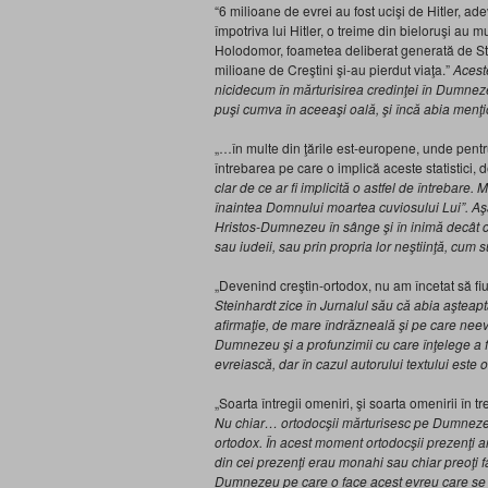
“6 milioane de evrei au fost ucişi de Hitler, ad
împotriva lui Hitler, o treime din bieloruşi au 
Holodomor, foametea deliberat generată de Stal
milioane de Creştini şi-au pierdut viaţa.”
Aceste
nicidecum în mărturisirea credinţei în Dumnezeu.
puşi cumva în aceeaşi oală, şi încă abia menţ
„…în multe din ţările est-europene, unde pentru
întrebarea pe care o implică aceste statistici, 
clar de ce ar fi implicit
ă o astfel de întrebare. 
înaintea Domnului moartea cuviosului Lui
”. A
ş
Hristos-Dumnezeu în sânge şi în inimă decât ce
sau iudeii, sau prin propria lor neştiinţă, cum 
„Devenind creştin-ortodox, nu am încetat să fi
Steinhardt zice în Jurnalul său că abia aşteap
afirmaţie, de mare îndrăzneală şi pe care neevr
Dumnezeu şi a profunzimii cu care înţelege a fi 
evreiască, dar în cazul autorului textului este o
„Soarta întregii omeniri, şi soarta omenirii în 
Nu chiar… ortodocşii mărturisesc pe Dumnezeu 
ortodox. În acest moment ortodocşii prezenţi ar 
din cei prezenţi erau monahi sau chiar preoţi 
Dumnezeu pe care o face acest evreu care se dă