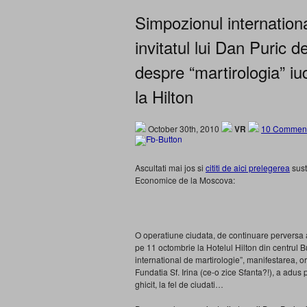
Simpozionul international
invitatul lui Dan Puric
despre “martirologia” iu
la Hilton
October 30th, 2010
VR
10 Comment
Ascultati mai jos si
cititi de aici prelegerea
sust
Economice de la Moscova:
O operatiune ciudata, de continuare perversa a
pe 11 octombrie la Hotelul Hilton din centrul 
international de martirologie”, manifestarea, 
Fundatia Sf. Irina (ce-o zice Sfanta?!), a adus pe
ghicit, la fel de ciudati…