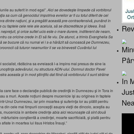
ţiunile au suferit în mod egal”.
Aici se dovede
şte limpede că vorbitorul
ţia sa cum că genocidul împotriva evreilor ar fi cu totul diferit de cel
ora dintre naţiuni, şi a pregătit această pre-contraofensivă, punând în
Rev
e cu faptele cele rele ale aceluia, să se discrediteze şi ideea. Însă
p nepreţuit, şi orice suflet ucis este o mare durere, indiferent de neam,
entru ca oricine crede în El să fie viu. De atunci, a trimis Evanghelia Sa
ă se bucure că nu numai ei i s-a hărăzit să cunoască pe Dumnezeu,
Minu
roorocii că tuturor neamurilor li se va binevesti Cuvântul lui
Pâr
ul socialist, rădăcina sa evreiască l-a împins mai presus de sine la
unoştinţa adevărului, nu structura ADN-ului. Domnul doctor Pavel
nstra aceasta
şi în mod ştiinţific dat fiind că vorbitorului îi sunt străine
In 
Jus
la care face o declaraţie publică de credinţă în Dumnezeu şi în Tora în
 sau a muri. Aceste noţiuni despre mucenicie îşi au originea în faptele
Nea
într-Unul Dumnezeu, iar prin moartea şi suferinţa lor au plătit pentru
na din cele mai timpurii concepţii asupra vieţii de dincolo, aceştia au
ens, mucenicia în ambele credinţe
abia aici recunoaşte că sînt două
mărturisire conştientă a credinţei, moarte sacrificială, şi plată pentru
aflate în moartea lui Iisus Hristos Însuşi.”
, pentru că, spre deosebire de Macabei, cinstiţi atât de iudei cât şi de