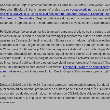
Aşa cum am anunţat în articolul “Înainte de a-l turna la Securitate, Gelu Voican Voi
Gregorian Bivolaru în francmasonerie” preluat de pe
yogaesoteric.net
, pe data de 
decizie a CNSAS-ului (Consiliul Naţional pentru Studierea Arhivelor Securităţii) priv
Voiculescu cu Securitatea
. Deşi favorabilă acestuia, decizia conţine şi fragmente al
Securitate, fragmente care în mod paradoxal susţin o poveste contrară celei rezultate
Pe Gelu Voican Voiculescu mai toată lumea îl cunoaşte şi ştie cu ce s-a ocupat du
aducerea lui Ion Iliescu în prim planul revoluţiei şi acapararea puterii de către eşal
asasinarea Ceauşeştilor în stil masonic, înlăturarea prin metode mafiote a adevăraţi
indezirabililor noului regim, aducerea minerilor şi coordonarea înăbuşirii demonstra
la 28 ianuarie, 18 februarie şi 13-15 iunie, regizarea războiului civil de la Târgu M
reînvierea Securităţii prin plasarea foştilor agenţi în noile servicii de informaţii pe c
viceprim ministru. O imagine parţială dar destul de fidelă a activităţii masonice a l
puţin cunoscută publicului, ne-o putem face citind transcrierea unei înregistrări făc
hotelului Bucureşti pe care acesta o rezervase.
Fragmentul extrem de semnificativ p
acest link
este extras din lucrarea lui Ion Costin Grigore “Cucuveaua cu pene roşii” 
1994.
Decizia CNSAS din 1 iunie 2010 a trecut aproape neobservată în presa. Dar după c
publicat un articol bomba, preluat apoi de o mare parte a mass media. În el Mirela
cu bun simţ poate deduce din documentul emis de CNSAS: Gelu Voican Voiculescu l
Gregorian Bivolaru şi în plus în informarile sale îi “urechea” pe ofiţerii de la Securita
al acestora.