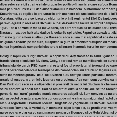
diverselor servicii straine si ale gruparilor politico-financiare care sufoca Ro
mila pentru ei. Pretextul declansarii atacului la baioneta: o informare oarecare p
Securitatea, ca replica la prelucrarile prin aschiere ale unei saibariste de-a lu
Corlatan, fetita care se joaca cu chibriturile prin Evenimentul Zilei. De fapt, cee
para-integratii in abis ai lui Bivolaru a fost dezvaluirea facuta in timpul campanie
“guru” de a se vota in masa cu Geoana, cel care trebuia sa fie succesorul crimin
Nastase – atat de hulit alte dati pe la colturile spiralelor. Faptul ca au existat di
“marele guru” si l-au sustinut pe Basescu si ca eu am mai si publicat aceste as
de guma o reactie pe masura, cu spume la gura si amenintari stupide cu moart
banda in perioada campaniei electorale si intrate in atentia forurilor competent
Desigur, faptul ca “Grig” Bivolaru a copilarit cu Ady Nastase in satul tiganesc T
fratele vitreg al celuilalt Bivolaru, Gaby, excrocul ramas cu milioanele de euro 
tribunalului de garda PSD, care mai este si fostul proprietar al terenului pe car
imobil personal celebrele termopane din Zambaccian, nu are nici o legatura cu a
niste locotenenti guralivi de-ai lui Bivolaru s-au aflat pe listele partidului fanto
ursuletul rusesc, n-are nici o legatura cu problema. Asa cum sunt convins ca n
Dan Puric-turcescu este stipendiat si proslavit de secta lui Bivolaru la cherme
sa nu conteze la acest atac. Sau ca am aratat cum la sediul GDS se fac racolar
porcarie, ca “guru” practica magia neagra cu adeptii lui.
Sunt convins ca nu are
nici
aspectul de natura speciala cunoscut de mine si nu numai, privind faptul ca, 
atentia regretatului Patriarh Teoctist, brigazile de yoghini ale lui Bivolaru s-au in
Ortodoxa Romana, la varful ei, in manastiri si pe langa ele, ca predicatori vest
nu se poate: e clar ca eu sunt mason, pentru ca il cunosc si pe Gelu Voican si