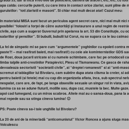
gradul 33, dar si inca vreo 666 de politicieni, oameni de afaceri, etc, etc, cu t
apa calda: cercurile puterii, cu care intra in contact orice ziarist, sunt pline d
guruistilor: “toti ziaristii e masoni”. Si chiar mai mult decat atat! Cazul meu:
In materialul MISA sunt facut un periculos agent secret care, nici mai mult nici m
posibilei “folosiri a forţei de către autorităţi şi instaurare a unui regim de restr
civile, aşa cum a sugerat Guvernul prin apelarea la art. 53 din Constituţie, cu o
salariilor şi pensiilor”. Si bubulii, bubulii lui Corut, nu se supara ca le iau caima
La fel de simpatic mi se pare cum “argumentele” yoghinilor cu epoleti contra 
paste?! – mai rasfirati baieti, mai rasfirati!) cu cele ale kominternistilor GDS sau
de Rost, doua jucarii stricate si cu numele schimbate, care fac pe ortodocsii cal
limba talpile anti-crestinilor Patapievici, Plesu si Tismaneanu. Ce gasca de raha
devoaleaza sectoristii “societatii civile”, ai “dreptei romanesti” si ai “anti-ma
scremut al tablagiilor lui Bivolaru, cam subtire dupa atata clisma la creier, si ada
pentru baietii (si fetele) mai cu cap din organizatia aflata, inca, sub spectrul ne
nespalat, care are, de fapt, pe langa obsesiile sexuale un singur rol in viata, a
lumina ca sa se adune fluturii, moliile sau, dupa caz, mustele la bec. Multe gaze
apoi cad fumegand, cu un miros scabros. Altele mai au o sansa-doua, pana la ap
mai repede sau sa stinga cineva lumina! 🙂
PS: Poate cineva sa-i taie unghiile lui Bivolaru?
La 20 de ani de la mineriadă “anticomunistul” Victor Roncea a ajuns sluga ma
Voiculescu