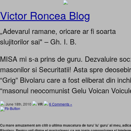
Victor Roncea Blog
„Adevarul ramane, oricare ar fi soarta
slujitorilor sai" – Gh. I. B.
MISA mi s-a prins de guru. Dezvaluire soc
masonilor si Securitatii! Asta spre deoseb
“Grig” Bivolaru care a fost eliberat din in
“masonul neocomunist Gelu Voican Voicule
June 18th, 2010
VR
6 Comments »
Cu mare amuzament am citit o ultima muscatura de turu’ lu’ guru’ al meu, adica 
Bivolaru. Pentru unii dintre ei marturisesc ca am toata compasiunea si inteleger