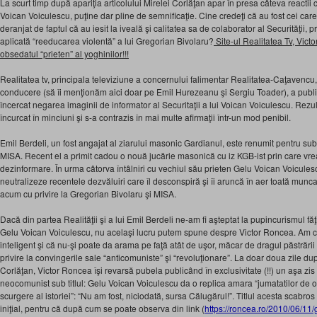
La scurt timp după apariţia articolului Mirelei Corlăţan apar în presa câteva reactii 
Voican Voiculescu, puţine dar pline de semnificaţie. Cine credeţi că au fost cei car
deranjat de faptul că au iesit la iveală şi calitatea sa de colaborator al Securităţii, p
aplicată “reeducarea violentă” a lui Gregorian Bivolaru?
Site-ul Realitatea Tv, Vict
obsedatul
“prieten” al yoghinilor
!!!
Realitatea tv, principala televiziune a concernului falimentar Realitatea-Caţavenc
conducere (să îi menţionăm aici doar pe Emil Hurezeanu şi Sergiu Toader), a public
încercat negarea imaginii de informator al Securitaţii a lui Voican Voiculescu. Rezul
încurcat în minciuni şi s-a contrazis în mai multe afirmaţii într-un mod penibil.
Emil Berdeli, un fost angajat al ziarului masonic Gardianul, este renumit pentru sub
MISA. Recent el a primit cadou o nouă jucărie masonică cu iz KGB-ist prin care vr
dezinformare. În urma câtorva întâlniri cu vechiul său prieten Gelu Voican Voiculesc
neutralizeze recentele dezvăluiri care îl desconspiră şi îi aruncă în aer toată mun
acum cu privire la Gregorian Bivolaru şi MISA.
Dacă din partea Realităţii şi a lui Emil Berdeli ne-am fi aşteptat la pupincurismul făţ
Gelu Voican Voiculescu, nu acelaşi lucru putem spune despre Victor Roncea. Am c
inteligent şi că nu-şi poate da arama pe faţă atât de uşor, măcar de dragul păstrării
privire la convingerile sale “anticomuniste” şi “revoluţionare”. La doar doua zile dup
Corlăţan, Victor Roncea îşi revarsă pubela publicând în exclusivitate (!!) un aşa z
neocomunist sub titlul: Gelu Voican Voiculescu da o replica amara “jumatatilor de
scurgere al istoriei”: “Nu am fost, niciodată, sursa Călugărul!”. Titlul acesta scabros a
iniţial, pentru că după cum se poate observa din link (
https://roncea.ro/2010/06/11