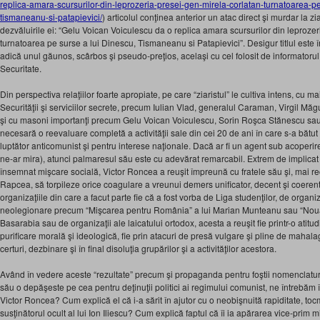
replica-amara-scursurilor-din-leprozeria-presei-gen-mirela-corlatan-turnatoarea-p
tismaneanu-si-patapievici/
) articolul conţinea anterior un atac direct şi murdar la z
dezvăluirile ei: “Gelu Voican Voiculescu da o replica amara scursurilor din leprozer
turnatoarea pe surse a lui Dinescu, Tismaneanu si Patapievici”. Desigur titlul este 
adică unul găunos, scârbos şi pseudo-preţios, acelaşi cu cel folosit de informatorul 
Securitate.
Din perspectiva relaţiilor foarte apropiate, pe care “ziaristul” le cultiva intens, cu ma
Securităţii şi serviciilor secrete, precum Iulian Vlad, generalul Caraman, Virgil
şi cu masoni importanţi precum Gelu Voican Voiculescu, Sorin Roşca Stănescu sau
necesară o reevaluare completă a activităţii sale din cei 20 de ani în care s-a bătut
luptător anticomunist şi pentru interese naţionale. Dacă ar fi un agent sub acoperire
ne-ar mira), atunci palmaresul său este cu adevărat remarcabil. Extrem de implicat î
însemnat mişcare socială, Victor Roncea a reuşit împreună cu fratele său şi, mai re
Rapcea, să torpileze orice coagulare a vreunui demers unificator, decent şi coerent la
organizaţiile din care a facut parte fie că a fost vorba de Liga studenţilor, de organiz
neolegionare precum “Mişcarea pentru România” a lui Marian Munteanu sau “Noua 
Basarabia sau de organizaţii ale laicatului ortodox, acesta a reuşit fie printr-o atit
purificare morală şi ideologică, fie prin atacuri de presă vulgare şi pline de mahal
certuri, dezbinare şi în final disoluţia grupărilor şi a activităţilor acestora.
Având în vedere aceste “rezultate” precum şi propaganda pentru foştii nomenclaturişt
său o depăşeste pe cea pentru deţinuţii politici ai regimului comunist, ne întrebăm î
Victor Roncea? Cum explică el că i-a sărit în ajutor cu o neobişnuită rapiditate, to
susţinătorul ocult al lui Ion Iliescu? Cum explică faptul că îi ia apărarea vice-prim 