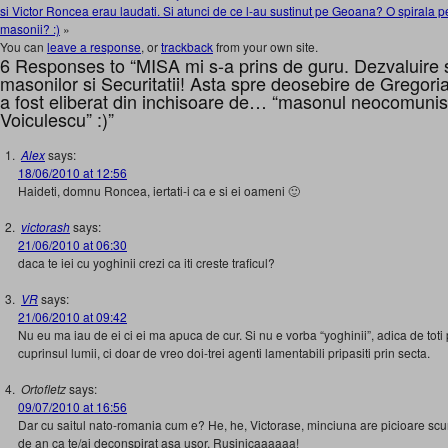
si Victor Roncea erau laudati. Si atunci de ce l-au sustinut pe Geoana? O spirala 
masonii? :)
»
You can
leave a response
, or
trackback
from your own site.
6 Responses to “MISA mi s-a prins de guru. Dezvaluire 
masonilor si Securitatii! Asta spre deosebire de Gregori
a fost eliberat din inchisoare de… “masonul neocomunis
Voiculescu” :)”
Alex
says:
18/06/2010 at 12:56
Haideti, domnu Roncea, iertati-i ca e si ei oameni 🙂
victorash
says:
21/06/2010 at 06:30
daca te iei cu yoghinii crezi ca iti creste traficul?
VR
says:
21/06/2010 at 09:42
Nu eu ma iau de ei ci ei ma apuca de cur. Si nu e vorba “yoghinii”, adica de toti 
cuprinsul lumii, ci doar de vreo doi-trei agenti lamentabili pripasiti prin secta.
Ortofletz
says:
09/07/2010 at 16:56
Dar cu saitul nato-romania cum e? He, he, Victorase, minciuna are picioare scur
de an ca te/ai deconspirat asa usor. Rusinicaaaaaa!