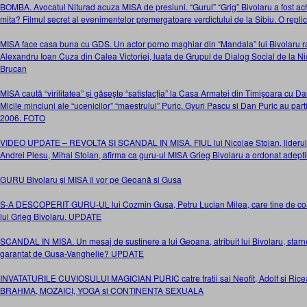
BOMBA. Avocatul Niturad acuza MISA de presiuni. “Gurul” “Grig” Bivolaru a fost achita
mita? Filmul secret al evenimentelor premergatoare verdictului de la Sibiu. O repli
MISA face casa buna cu GDS. Un actor porno maghiar din “Mandala” lui Bivolaru ra
Alexandru Ioan Cuza din Calea Victoriei, luata de Grupul de Dialog Social de la N
Brucan
MISA caută “virilitatea” şi găseşte “satisfacţia” la Casa Armatei din Timişoara cu D
Micile minciuni ale “ucenicilor” “maestrului” Puric. Gyuri Pascu si Dan Puric au parti
2006. FOTO
VIDEO UPDATE – REVOLTA SI SCANDAL IN MISA. FIUL lui Nicolae Stoian, liderul M
Andrei Plesu, Mihai Stoian, afirma ca guru-ul MISA Grieg Bivolaru a ordonat adep
GURU Bivolaru şi MISA îi vor pe Geoană si Gusa
S-A DESCOPERIT GURU-UL lui Cozmin Gusa, Petru Lucian Milea, care tine de coad
lui Grieg Bivolaru. UPDATE
SCANDAL IN MISA. Un mesaj de sustinere a lui Geoana, atribuit lui Bivolaru, starne
garantat de Gusa-Vanghelie? UPDATE
INVATATURILE CUVIOSULUI MAGICIAN PURIC catre fratii sai Neofit, Adolf si Ric
BRAHMA, MOZAICI, YOGA si CONTINENTA SEXUALA