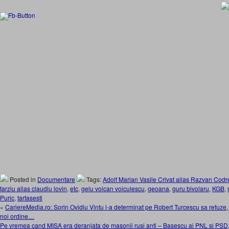
Posted in
Documentare
Tags:
Adolf Marian Vasile Crivat alias Razvan Cod
tarziu alias claudiu lovin
,
etc
,
gelu voican voiculescu
,
geoana
,
guru bivolaru
,
KGB
,
Puric
,
tartasesti
«
CariereMedia.ro: Sorin Ovidiu Vintu l-a determinat pe Robert Turcescu sa refuze
noi ordine…
Pe vremea cand MISA era deranjata de masonii rusi anti – Basescu ai PNL si PSD,