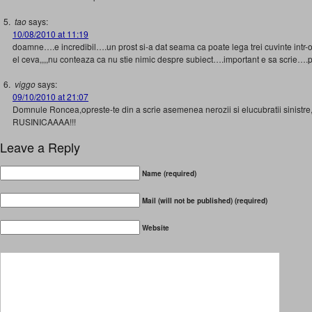
tao
says:
10/08/2010 at 11:19
doamne….e incredibil….un prost si-a dat seama ca poate lega trei cuvinte intr-o p
el ceva,,,,nu conteaza ca nu stie nimic despre subiect….important e sa scrie…
viggo
says:
09/10/2010 at 21:07
Domnule Roncea,opreste-te din a scrie asemenea nerozii si elucubratii sinistre, 
RUSINICAAAA!!!
Leave a Reply
Name (required)
Mail (will not be published) (required)
Website