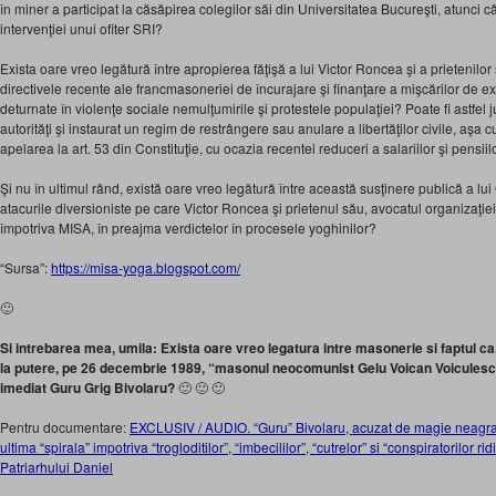
în miner a participat la căsăpirea colegilor săi din Universitatea Bucureşti, atunci c
intervenţiei unui ofiter SRI?
Exista oare vreo legătură între apropierea făţişă a lui Victor Roncea şi a prietenilo
directivele recente ale francmasoneriei de încurajare şi finanţare a mişcărilor de ex
deturnate în violenţe sociale nemulţumirile şi protestele populaţiei? Poate fi astfel ju
autorităţi şi instaurat un regim de restrângere sau anulare a libertăţilor civile, aşa
apelarea la art. 53 din Constituţie, cu ocazia recentei reduceri a salariilor şi pensiil
Şi nu în ultimul rând, există oare vreo legătură între această susţinere publică a lu
atacurile diversioniste pe care Victor Roncea şi prietenul său, avocatul organizaţi
împotriva MISA, în preajma verdictelor în procesele yoghinilor?
“Sursa”:
https://misa-yoga.blogspot.com/
🙂
Si intrebarea mea, umila: Exista oare vreo legatura intre masonerie si faptul ca,
la putere, pe 26 decembrie 1989, “masonul neocomunist Gelu Voican Voiculescu”
imediat Guru Grig Bivolaru?
🙂 🙂 🙂
Pentru documentare:
EXCLUSIV / AUDIO. “Guru” Bivolaru, acuzat de magie neagra c
ultima “spirala” impotriva “trogloditilor”, “imbecililor”, “cutrelor” si “conspiratorilor ri
Patriarhului Daniel